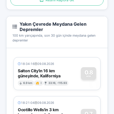
Yakın Çevrede Meydana Gelen
Depremler
100 km yarıçapında, son 30 gün içinde meydana gelen
depremler
18:34:16
09.08.2026
Salton City'in 16 km
0.8
güneyinde, Kaliforniya
0
MW
6.9 km
I
33.16, -115.93
18:21:04
09.08.2026
Ocotillo Wells'in 3 km
0.7