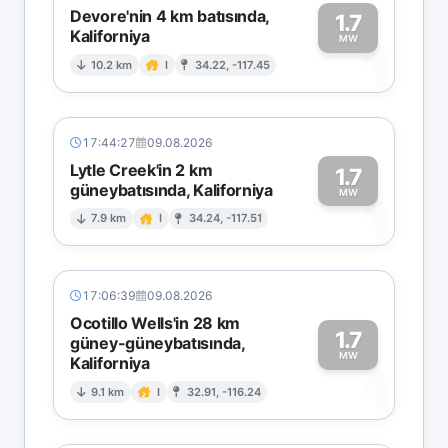
Devore'nin 4 km batısında,
1.7
Kaliforniya
1
MW
10.2 km
I
34.22, -117.45
17:44:27
09.08.2026
Lytle Creek'in 2 km
1.7
güneybatısında, Kaliforniya
1
MW
7.9 km
I
34.24, -117.51
17:06:39
09.08.2026
Ocotillo Wells'in 28 km
1.7
güney-güneybatısında,
MW
Kaliforniya
1
9.1 km
I
32.91, -116.24