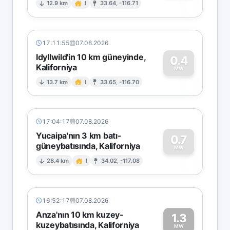
0
12.9 km
I
33.64, -116.71
17:11:55
07.08.2026
Idyllwild'in 10 km güneyinde,
0.4
Kaliforniya
0
MW
13.7 km
I
33.65, -116.70
17:04:17
07.08.2026
Yucaipa'nın 3 km batı-
0.7
güneybatısında, Kaliforniya
0
MW
28.4 km
I
34.02, -117.08
16:52:17
07.08.2026
Anza'nın 10 km kuzey-
1.3
kuzeybatısında, Kaliforniya
MW