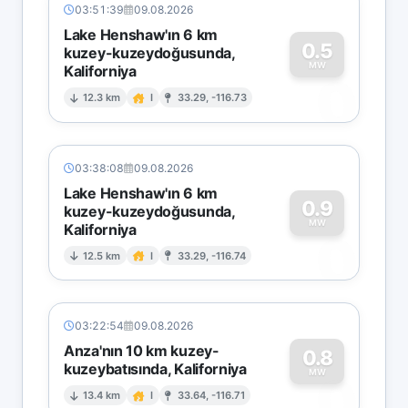
03:51:39
09.08.2026
Lake Henshaw'ın 6 km
0.5
kuzey-kuzeydoğusunda,
MW
Kaliforniya
0
12.3 km
I
33.29, -116.73
03:38:08
09.08.2026
Lake Henshaw'ın 6 km
0.9
kuzey-kuzeydoğusunda,
MW
Kaliforniya
0
12.5 km
I
33.29, -116.74
03:22:54
09.08.2026
Anza'nın 10 km kuzey-
0.8
kuzeybatısında, Kaliforniya
0
MW
13.4 km
I
33.64, -116.71