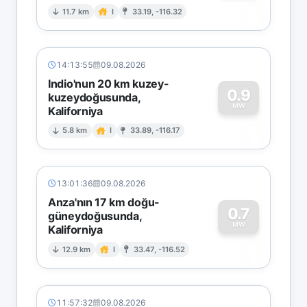
0
11.7 km
I
33.19, -116.32
14:13:55
09.08.2026
Indio'nun 20 km kuzey-
0.9
kuzeydoğusunda,
MW
Kaliforniya
0
5.8 km
I
33.89, -116.17
13:01:36
09.08.2026
Anza'nın 17 km doğu-
0.7
güneydoğusunda,
MW
Kaliforniya
0
12.9 km
I
33.47, -116.52
11:57:32
09.08.2026