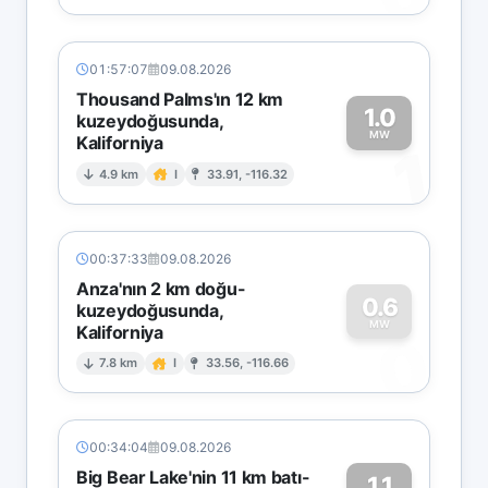
01:57:07
09.08.2026
Thousand Palms'ın 12 km
1.0
kuzeydoğusunda,
MW
Kaliforniya
1
4.9 km
I
33.91, -116.32
00:37:33
09.08.2026
Anza'nın 2 km doğu-
0.6
kuzeydoğusunda,
MW
Kaliforniya
0
7.8 km
I
33.56, -116.66
00:34:04
09.08.2026
Big Bear Lake'nin 11 km batı-
1.1