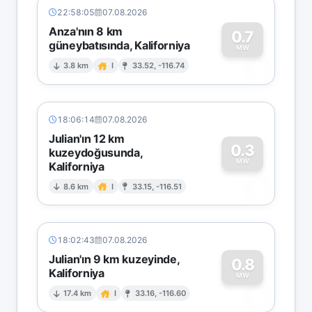
22:58:05
07.08.2026
Anza'nın 8 km
0.7
güneybatısında, Kaliforniya
0
MW
3.8 km
I
33.52, -116.74
18:06:14
07.08.2026
Julian'ın 12 km
0.3
kuzeydoğusunda,
MW
Kaliforniya
0
8.6 km
I
33.15, -116.51
18:02:43
07.08.2026
Julian'ın 9 km kuzeyinde,
0.8
Kaliforniya
0
MW
17.4 km
I
33.16, -116.60