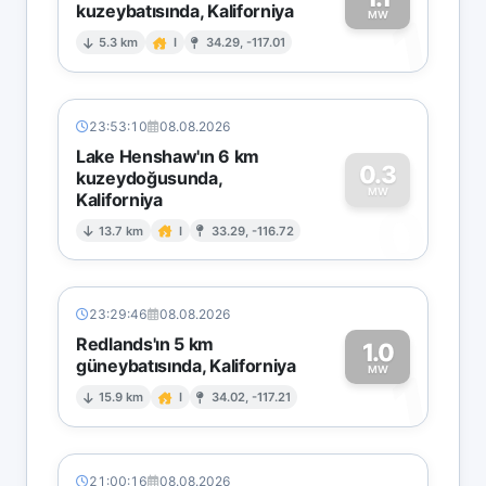
kuzeybatısında, Kaliforniya
1
MW
5.3 km
I
34.29, -117.01
23:53:10
08.08.2026
Lake Henshaw'ın 6 km
0.3
kuzeydoğusunda,
MW
Kaliforniya
0
13.7 km
I
33.29, -116.72
23:29:46
08.08.2026
Redlands'ın 5 km
1.0
güneybatısında, Kaliforniya
1
MW
15.9 km
I
34.02, -117.21
21:00:16
08.08.2026