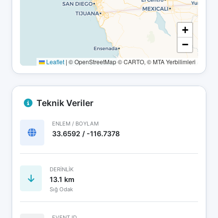
+
−
Leaflet
|
© OpenStreetMap © CARTO, © MTA Yerbilimleri
Teknik Veriler
ENLEM / BOYLAM
33.6592 / -116.7378
DERINLIK
13.1 km
Sığ Odak
EVENT ID