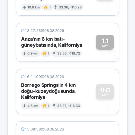
0
10.8 km
I
33.36, -116.28
18:27:25
08.08.2026
Anza'nın 6 km batı-
1.1
güneybatısında, Kaliforniya
1
MW
6.9 km
I
33.53, -116.72
16:11:09
08.08.2026
Borrego Springs'in 4 km
0.6
doğu-kuzeydoğusunda,
MW
Kaliforniya
0
4.6 km
I
33.27, -116.33
15:08:58
08.08.2026