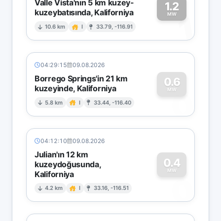
Valle Vista'nın 5 km kuzey-
1.2
kuzeybatısında, Kaliforniya
1
MW
10.6 km
I
33.79, -116.91
04:29:15
09.08.2026
Borrego Springs'in 21 km
0.6
kuzeyinde, Kaliforniya
0
MW
5.8 km
I
33.44, -116.40
04:12:10
09.08.2026
Julian'ın 12 km
0.4
kuzeydoğusunda,
MW
Kaliforniya
0
4.2 km
I
33.16, -116.51