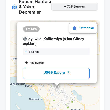
Konum Haritası
& Yakın
735 Deprem
Depremler
×
1.2 MW
13.04 03:56
Idyllwild, Kaliforniya (9 km Güney
açıkları)
13.1 km
Ana Deprem
USGS Raporu