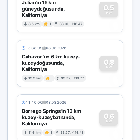
Julian'ın 15 km
0.5
güneydoğusunda,
MW
Kaliforniya
0
8.5 km
I
33.01, -116.47
13:38:09
08.08.2026
Cabazon'un 6 km kuzey-
0.8
kuzeydoğusunda,
MW
Kaliforniya
0
13.9 km
I
33.97, -116.77
11:10:00
08.08.2026
Borrego Springs'in 13 km
0.6
kuzey-kuzeybatısında,
MW
Kaliforniya
0
11.6 km
I
33.37, -116.41