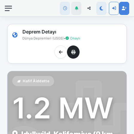
İnternet
bağlantınız
koptu!
Çevrimdışı
Deprem Detayı
moddasınız.
Dünya Depremleri (USGS)
•
Onaylı
Hafif Åiddette
1.2 MW