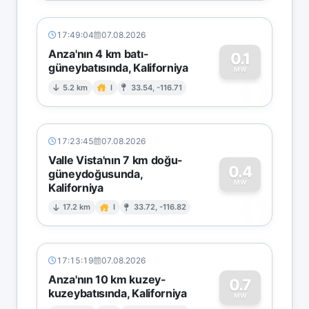
17:49:04
07.08.2026
Anza'nın 4 km batı-
0.1
güneybatısında, Kaliforniya
0
MW
5.2 km
I
33.54, -116.71
17:23:45
07.08.2026
Valle Vista'nın 7 km doğu-
0.4
güneydoğusunda,
MW
Kaliforniya
0
17.2 km
I
33.72, -116.82
17:15:19
07.08.2026
Anza'nın 10 km kuzey-
0.7
kuzeybatısında, Kaliforniya
MW