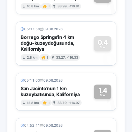
1
16.8 km
I
33.99, -116.81
05:37:58
09.08.2026
Borrego Springs'in 4 km
0.4
doğu-kuzeydoğusunda,
MW
Kaliforniya
0
2.8 km
I
33.27, -116.33
05:11:00
09.08.2026
San Jacinto'nun 1 km
1.4
kuzeybatısında, Kaliforniya
1
MW
12.8 km
I
33.79, -116.97
04:52:41
09.08.2026