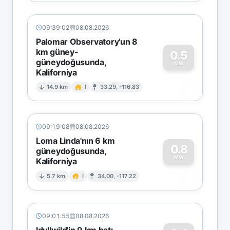
09:39:02
08.08.2026
Palomar Observatory'un 8
km güney-
0.5
güneydoğusunda,
MW
Kaliforniya
0
14.9 km
I
33.29, -116.83
09:19:08
08.08.2026
Loma Linda'nın 6 km
0.8
güneydoğusunda,
MW
Kaliforniya
0
5.7 km
I
34.00, -117.22
09:01:55
08.08.2026
Idyllwild'in 9 km batı-