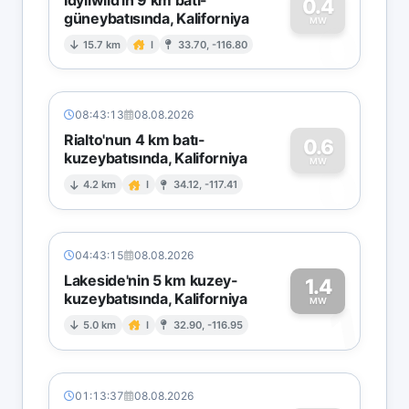
0.4
güneybatısında, Kaliforniya
0
MW
15.7 km
I
33.70, -116.80
08:43:13
08.08.2026
Rialto'nun 4 km batı-
0.6
kuzeybatısında, Kaliforniya
0
MW
4.2 km
I
34.12, -117.41
04:43:15
08.08.2026
Lakeside'nin 5 km kuzey-
1.4
kuzeybatısında, Kaliforniya
1
MW
5.0 km
I
32.90, -116.95
01:13:37
08.08.2026