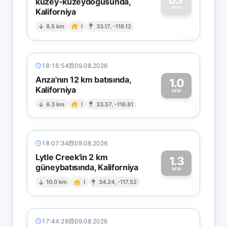
kuzey-kuzeydoğusunda,
MW
Kaliforniya
0
8.5 km
I
33.17, -116.12
18:16:54
09.08.2026
Anza'nın 12 km batısında,
1.0
Kaliforniya
1
MW
6.3 km
I
33.57, -116.81
18:07:34
09.08.2026
Lytle Creek'in 2 km
1.3
güneybatısında, Kaliforniya
1
MW
10.0 km
I
34.24, -117.52
17:44:28
09.08.2026