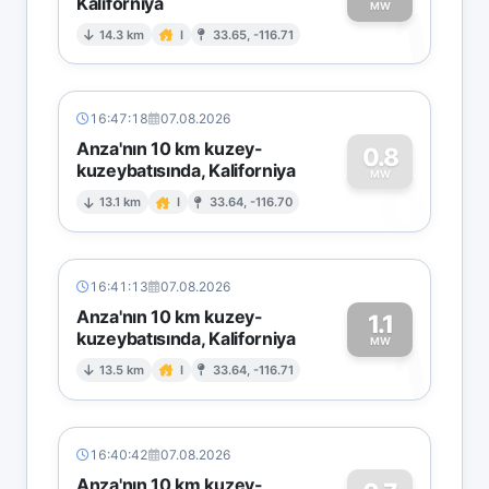
Kaliforniya
1
MW
14.3 km
I
33.65, -116.71
16:47:18
07.08.2026
Anza'nın 10 km kuzey-
0.8
kuzeybatısında, Kaliforniya
0
MW
13.1 km
I
33.64, -116.70
16:41:13
07.08.2026
Anza'nın 10 km kuzey-
1.1
kuzeybatısında, Kaliforniya
1
MW
13.5 km
I
33.64, -116.71
16:40:42
07.08.2026
Anza'nın 10 km kuzey-