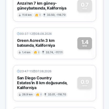
Anza'nın 7 km güney-
0.7
güneybatısında, Kaliforniya
0
MW
11.6 km
I
33.50, -116.70
00:37:12
08.08.2026
Green Acres'in 3 km
1.4
batısında, Kaliforniya
1
MW
1.4 km
I
33.74, -117.11
23:47:15
07.08.2026
San Diego Country
0.9
Estates'in 8 km doğusunda,
MW
Kaliforniya
0
26.9 km
I
33.01, -116.70