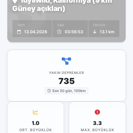
Idyllwild, Kaliforniya (9 km
Güney açıkları)
Tarih
Saat
Derinlik
13.04.2026
03:56:53
13.1 km
YAKIN DEPREMLER
735
Son 30 gün, 100km
1.0
3.3
ORT. BÜYÜKLÜK
MAX. BÜYÜKLÜK