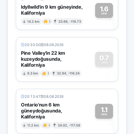
Idyllwild'in 9 km güneyinde,
1.6
Kaliforniya
1
MW
14.2 km
I
33.66, -116.73
20:33:00
08.08.2026
Pine Valley'in 22 km
0.7
kuzeydoğusunda,
MW
Kaliforniya
0
8.3 km
I
32.94, -116.34
20:13:47
08.08.2026
Ontario'nun 6 km
1.1
güneydoğusunda,
MW
Kaliforniya
1
11.2 km
I
34.02, -117.58