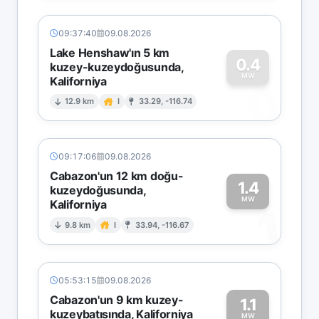
09:37:40
09.08.2026
Lake Henshaw'ın 5 km
0.4
kuzey-kuzeydoğusunda,
MW
Kaliforniya
0
12.9 km
I
33.29, -116.74
09:17:06
09.08.2026
Cabazon'un 12 km doğu-
1.4
kuzeydoğusunda,
MW
Kaliforniya
1
9.8 km
I
33.94, -116.67
05:53:15
09.08.2026
Cabazon'un 9 km kuzey-
1.1
kuzeybatısında, Kaliforniya
MW