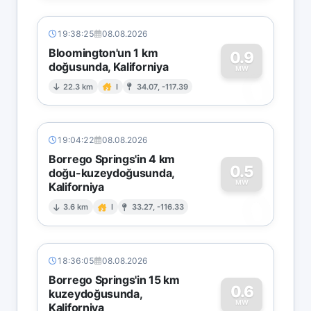
19:38:25
08.08.2026
Bloomington'un 1 km
0.9
doğusunda, Kaliforniya
0
MW
22.3 km
I
34.07, -117.39
19:04:22
08.08.2026
Borrego Springs'in 4 km
0.5
doğu-kuzeydoğusunda,
MW
Kaliforniya
0
3.6 km
I
33.27, -116.33
18:36:05
08.08.2026
Borrego Springs'in 15 km
0.6
kuzeydoğusunda,
MW
Kaliforniya