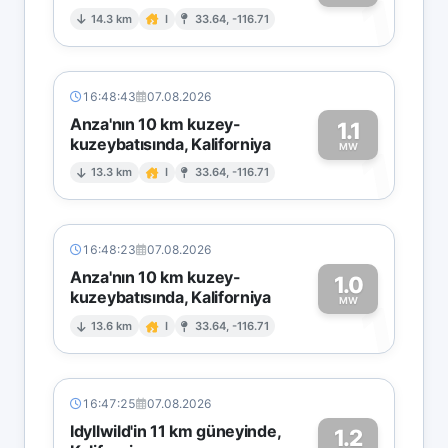
1
14.3 km
I
33.64, -116.71
16:48:43
07.08.2026
Anza'nın 10 km kuzey-
1.1
kuzeybatısında, Kaliforniya
1
MW
13.3 km
I
33.64, -116.71
16:48:23
07.08.2026
Anza'nın 10 km kuzey-
1.0
kuzeybatısında, Kaliforniya
1
MW
13.6 km
I
33.64, -116.71
16:47:25
07.08.2026
Idyllwild'in 11 km güneyinde,
1.2