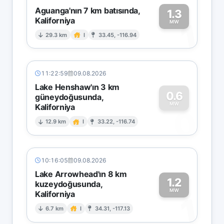
Aguanga'nın 7 km batısında,
1.3
Kaliforniya
1
MW
29.3 km
I
33.45, -116.94
11:22:59
09.08.2026
Lake Henshaw'ın 3 km
0.6
güneydoğusunda,
MW
Kaliforniya
0
12.9 km
I
33.22, -116.74
10:16:05
09.08.2026
Lake Arrowhead'ın 8 km
1.2
kuzeydoğusunda,
MW
Kaliforniya
1
6.7 km
I
34.31, -117.13