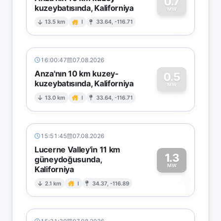
0.7
kuzeybatısında, Kaliforniya
0
MW
13.5 km
I
33.64, -116.71
16:00:47
07.08.2026
Anza'nın 10 km kuzey-
0.5
kuzeybatısında, Kaliforniya
0
MW
13.0 km
I
33.64, -116.71
15:51:45
07.08.2026
Lucerne Valley'in 11 km
1.3
güneydoğusunda,
MW
Kaliforniya
1
2.1 km
I
34.37, -116.89