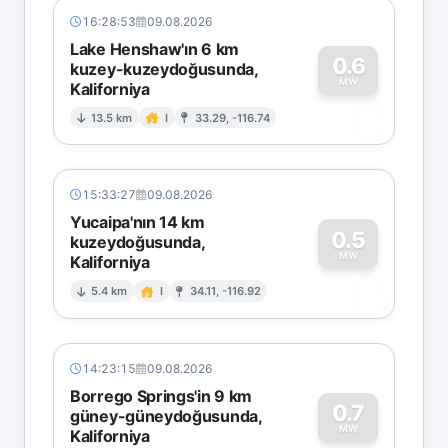
16:28:53
09.08.2026
Lake Henshaw'ın 6 km
0.6
kuzey-kuzeydoğusunda,
MW
Kaliforniya
0
13.5 km
I
33.29, -116.74
15:33:27
09.08.2026
Yucaipa'nın 14 km
0.5
kuzeydoğusunda,
MW
Kaliforniya
0
5.4 km
I
34.11, -116.92
14:23:15
09.08.2026
Borrego Springs'in 9 km
0.7
güney-güneydoğusunda,
MW
Kaliforniya