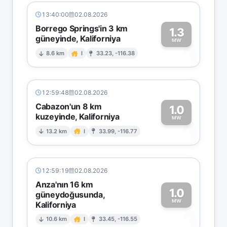
13:40:00
02.08.2026
Borrego Springs'in 3 km
1.3
güneyinde, Kaliforniya
1
MW
8.6 km
I
33.23, -116.38
12:59:48
02.08.2026
Cabazon'un 8 km
1.0
kuzeyinde, Kaliforniya
1
MW
13.2 km
I
33.99, -116.77
12:59:19
02.08.2026
Anza'nın 16 km
1.0
güneydoğusunda,
MW
Kaliforniya
1
10.6 km
I
33.45, -116.55