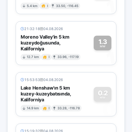
1
5.4 km
I
33.50, -116.45
21:32:18
04.08.2026
Moreno Valley'in 5 km
1.3
kuzeydoğusunda,
MW
Kaliforniya
1
12.7 km
I
33.96, -117.19
15:53:53
04.08.2026
Lake Henshaw'ın 5 km
0.2
kuzey-kuzeybatısında,
MW
Kaliforniya
0
14.9 km
I
33.28, -116.78
15:19:32
04.08.2026