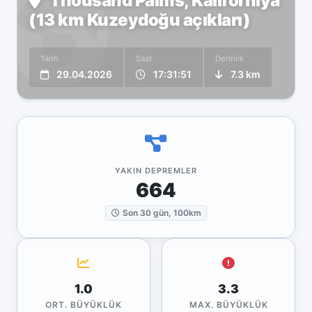
Thousand Palms, Kaliforniya
(13 km Kuzeydoğu açıkları)
Tarih
Saat
Derinlik
29.04.2026
17:31:51
7.3 km
YAKIN DEPREMLER
664
Son 30 gün, 100km
1.0
3.3
ORT. BÜYÜKLÜK
MAX. BÜYÜKLÜK