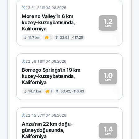
23:51:51
04.08.2026
Moreno Valley'in 6 km
1.2
kuzey-kuzeybatısında,
MW
Kaliforniya
1
11.7 km
I
33.98, -117.25
22:56:18
04.08.2026
Borrego Springs'in 19 km
1.0
kuzey-kuzeybatısında,
MW
Kaliforniya
1
14.7 km
I
33.42, -116.43
22:45:57
04.08.2026
Anza'nın 22 km doğu-
1.4
güneydoğusunda,
MW
Kaliforniya