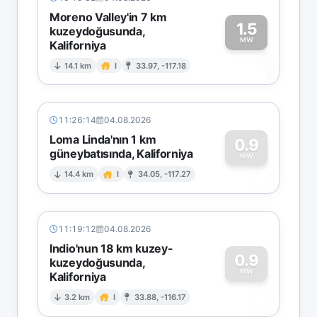
Moreno Valley'in 7 km
1.5
kuzeydoğusunda,
MW
Kaliforniya
1
14.1 km
I
33.97, -117.18
11:26:14
04.08.2026
Loma Linda'nın 1 km
0.9
güneybatısında, Kaliforniya
0
MW
14.4 km
I
34.05, -117.27
11:19:12
04.08.2026
Indio'nun 18 km kuzey-
0.9
kuzeydoğusunda,
MW
Kaliforniya
0
3.2 km
I
33.88, -116.17