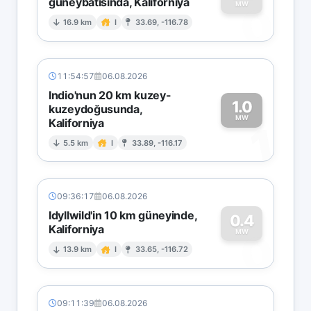
güneybatısında, Kaliforniya
0
MW
16.9 km
I
33.69, -116.78
11:54:57
06.08.2026
Indio'nun 20 km kuzey-
1.0
kuzeydoğusunda,
MW
Kaliforniya
1
5.5 km
I
33.89, -116.17
09:36:17
06.08.2026
Idyllwild'in 10 km güneyinde,
0.4
Kaliforniya
0
MW
13.9 km
I
33.65, -116.72
09:11:39
06.08.2026