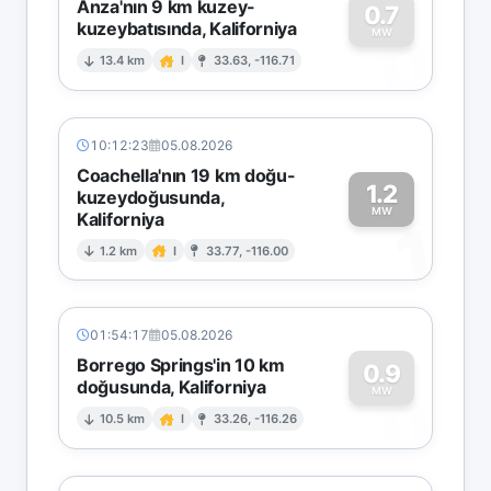
Anza'nın 9 km kuzey-
0.7
kuzeybatısında, Kaliforniya
0
MW
13.4 km
I
33.63, -116.71
10:12:23
05.08.2026
Coachella'nın 19 km doğu-
1.2
kuzeydoğusunda,
MW
Kaliforniya
1
1.2 km
I
33.77, -116.00
01:54:17
05.08.2026
Borrego Springs'in 10 km
0.9
doğusunda, Kaliforniya
0
MW
10.5 km
I
33.26, -116.26