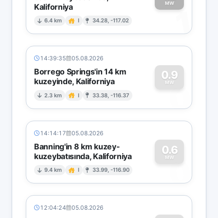
MW
Kaliforniya
1
6.4 km
I
34.28, -117.02
14:39:35
05.08.2026
Borrego Springs'in 14 km
0.9
kuzeyinde, Kaliforniya
0
MW
2.3 km
I
33.38, -116.37
14:14:17
05.08.2026
Banning'in 8 km kuzey-
0.6
kuzeybatısında, Kaliforniya
0
MW
9.4 km
I
33.99, -116.90
12:04:24
05.08.2026