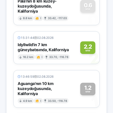
Pala'nın 8 km kuzey-
0.6
kuzeydoğusunda,
MW
Kaliforniya
0
8.8 km
I
33.42, -117.03
15:31:44
02.08.2026
Idyllwild'in 7 km
2.2
güneybatısında, Kaliforniya
2
MW
16.2 km
I
33.70, -116.78
13:46:59
02.08.2026
Aguanga'nın 10 km
1.2
kuzeydoğusunda,
MW
Kaliforniya
1
4.9 km
I
33.50, -116.78