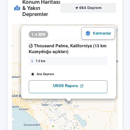
Konum Haritası
& Yakın
664 Deprem
Depremler
×
1.4 MW
29.04 17:31
Thousand Palms, Kaliforniya (13 km
Kuzeydoğu açıkları)
7.3 km
Ana Deprem
USGS Raporu