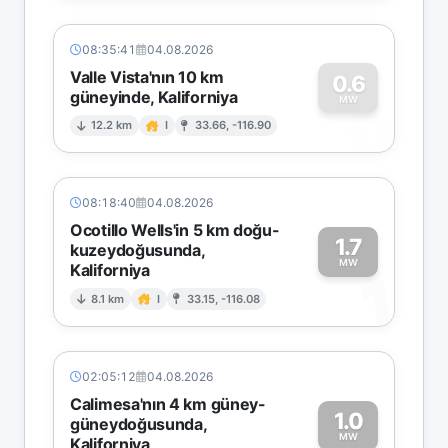
08:35:41
04.08.2026
Valle Vista'nın 10 km
0.6
güneyinde, Kaliforniya
0
MW
12.2 km
I
33.66, -116.90
08:18:40
04.08.2026
Ocotillo Wells'in 5 km doğu-
1.7
kuzeydoğusunda,
MW
Kaliforniya
1
8.1 km
I
33.15, -116.08
02:05:12
04.08.2026
Calimesa'nın 4 km güney-
1.0
güneydoğusunda,
MW
Kaliforniya