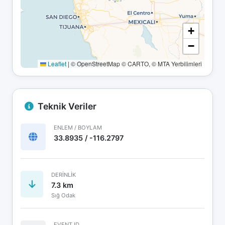
+
−
Leaflet
|
© OpenStreetMap © CARTO, © MTA Yerbilimleri
Teknik Veriler
ENLEM / BOYLAM
33.8935 / -116.2797
DERINLIK
7.3 km
Sığ Odak
EVENT ID