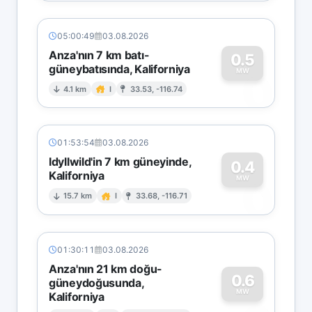
05:00:49
03.08.2026
Anza'nın 7 km batı-
0.5
güneybatısında, Kaliforniya
0
MW
4.1 km
I
33.53, -116.74
01:53:54
03.08.2026
Idyllwild'in 7 km güneyinde,
0.4
Kaliforniya
0
MW
15.7 km
I
33.68, -116.71
01:30:11
03.08.2026
Anza'nın 21 km doğu-
0.6
güneydoğusunda,
MW
Kaliforniya