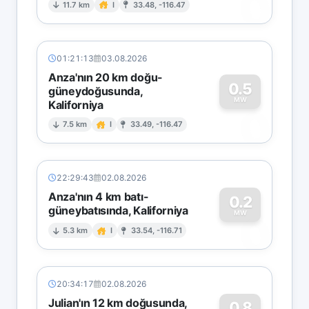
0
11.7 km
I
33.48, -116.47
01:21:13
03.08.2026
Anza'nın 20 km doğu-
0.5
güneydoğusunda,
MW
Kaliforniya
0
7.5 km
I
33.49, -116.47
22:29:43
02.08.2026
Anza'nın 4 km batı-
0.2
güneybatısında, Kaliforniya
0
MW
5.3 km
I
33.54, -116.71
20:34:17
02.08.2026
Julian'ın 12 km doğusunda,
0.8