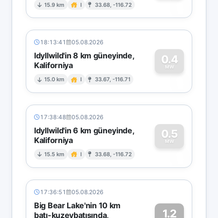
0
15.9 km
I
33.68, -116.72
18:13:41
05.08.2026
Idyllwild'in 8 km güneyinde,
0.4
Kaliforniya
0
MW
15.0 km
I
33.67, -116.71
17:38:48
05.08.2026
Idyllwild'in 6 km güneyinde,
0.5
Kaliforniya
0
MW
15.5 km
I
33.68, -116.72
17:36:51
05.08.2026
Big Bear Lake'nin 10 km
1.2
batı-kuzeybatısında,