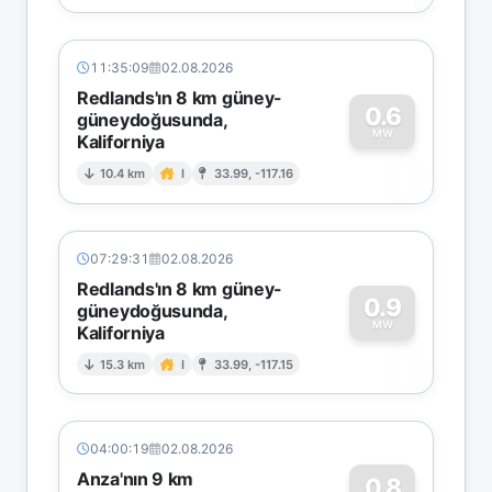
11:35:09
02.08.2026
Redlands'ın 8 km güney-
0.6
güneydoğusunda,
MW
Kaliforniya
0
10.4 km
I
33.99, -117.16
07:29:31
02.08.2026
Redlands'ın 8 km güney-
0.9
güneydoğusunda,
MW
Kaliforniya
0
15.3 km
I
33.99, -117.15
04:00:19
02.08.2026
Anza'nın 9 km
0.8