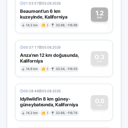
01:03:57
05.08.2026
Beaumont'un 6 km
1.2
kuzeyinde, Kaliforniya
1
MW
14.2 km
I
33.98, -116.98
00:37:17
05.08.2026
Anza'nın 12 km doğusunda,
0.3
Kaliforniya
0
MW
14.9 km
I
33.54, -116.55
00:28:49
05.08.2026
Idyllwild'in 8 km güney-
0.8
güneybatısında, Kaliforniya
0
MW
14.2 km
I
33.68, -116.76