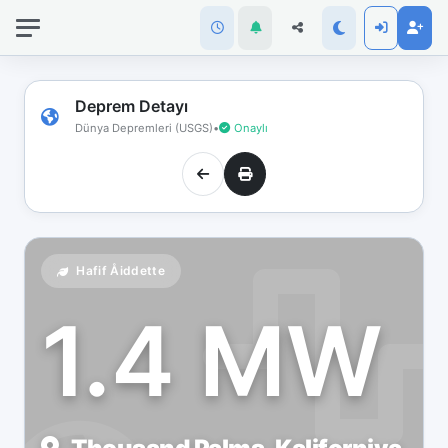
İnternet
bağlantınız
koptu!
Çevrimdışı
Deprem Detayı
moddasınız.
Dünya Depremleri (USGS)
•
Onaylı
Hafif Åiddette
1.4 MW