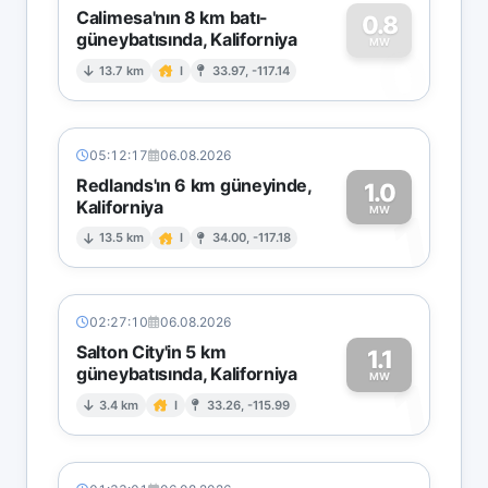
Calimesa'nın 8 km batı-
0.8
güneybatısında, Kaliforniya
0
MW
13.7 km
I
33.97, -117.14
05:12:17
06.08.2026
Redlands'ın 6 km güneyinde,
1.0
Kaliforniya
1
MW
13.5 km
I
34.00, -117.18
02:27:10
06.08.2026
Salton City'in 5 km
1.1
güneybatısında, Kaliforniya
1
MW
3.4 km
I
33.26, -115.99