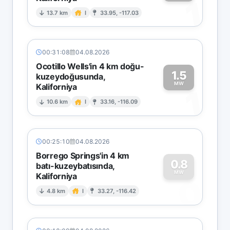
1
13.7 km
I
33.95, -117.03
00:31:08
04.08.2026
Ocotillo Wells'in 4 km doğu-
1.5
kuzeydoğusunda,
MW
Kaliforniya
1
10.6 km
I
33.16, -116.09
00:25:10
04.08.2026
Borrego Springs'in 4 km
0.8
batı-kuzeybatısında,
MW
Kaliforniya
0
4.8 km
I
33.27, -116.42