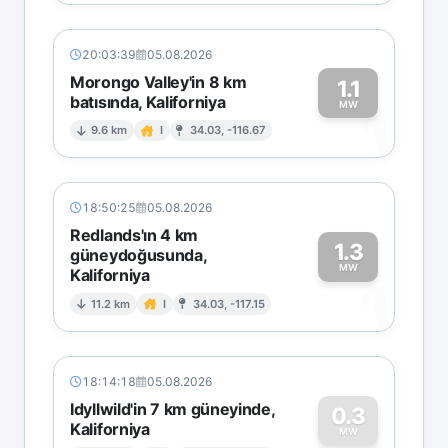
20:03:39
05.08.2026
Morongo Valley'in 8 km
1.1
batısında, Kaliforniya
1
MW
9.6 km
I
34.03, -116.67
18:50:25
05.08.2026
Redlands'ın 4 km
1.3
güneydoğusunda,
MW
Kaliforniya
1
11.2 km
I
34.03, -117.15
18:14:18
05.08.2026
Idyllwild'in 7 km güneyinde,
0.3
Kaliforniya
MW