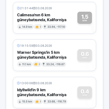
21:31:44
03.08.2026
Calimesa'nın 6 km
1.5
güneybatısında, Kaliforniya
1
MW
14.9 km
I
33.94, -117.10
19:15:59
03.08.2026
Warner Springs'in 5 km
0.6
güneybatısında, Kaliforniya
0
MW
11.1 km
I
33.24, -116.67
13:00:06
03.08.2026
Idyllwild'in 9 km
0.4
güneybatısında, Kaliforniya
0
MW
15.5 km
I
33.68, -116.79