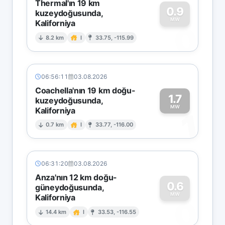
Thermal'ın 19 km
0.9
kuzeydoğusunda,
MW
Kaliforniya
0
8.2 km
I
33.75, -115.99
06:56:11
03.08.2026
Coachella'nın 19 km doğu-
1.7
kuzeydoğusunda,
MW
Kaliforniya
1
0.7 km
I
33.77, -116.00
06:31:20
03.08.2026
Anza'nın 12 km doğu-
0.6
güneydoğusunda,
MW
Kaliforniya
0
14.4 km
I
33.53, -116.55