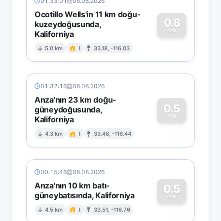
01:33:01
06.08.2026
Ocotillo Wells'in 11 km doğu-
0.8
kuzeydoğusunda,
MW
Kaliforniya
0
5.0 km
I
33.18, -116.03
01:32:16
06.08.2026
Anza'nın 23 km doğu-
0.5
güneydoğusunda,
MW
Kaliforniya
0
4.3 km
I
33.48, -116.44
00:15:46
06.08.2026
Anza'nın 10 km batı-
0.5
güneybatısında, Kaliforniya
0
MW
4.5 km
I
33.51, -116.76