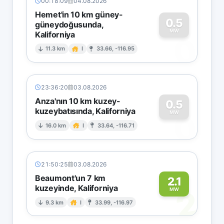
00:18:09
04.08.2026
Hemet'in 10 km güney-
0.5
güneydoğusunda,
MW
Kaliforniya
0
11.3 km
I
33.66, -116.95
23:36:20
03.08.2026
Anza'nın 10 km kuzey-
0.5
kuzeybatısında, Kaliforniya
0
MW
16.0 km
I
33.64, -116.71
21:50:25
03.08.2026
Beaumont'un 7 km
2.1
kuzeyinde, Kaliforniya
2
MW
9.3 km
I
33.99, -116.97