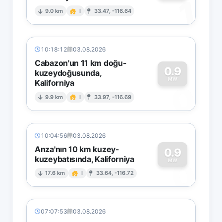
1
9.0 km
I
33.47, -116.64
10:18:12
03.08.2026
Cabazon'un 11 km doğu-
0.9
kuzeydoğusunda,
MW
Kaliforniya
0
9.9 km
I
33.97, -116.69
10:04:56
03.08.2026
Anza'nın 10 km kuzey-
0.9
kuzeybatısında, Kaliforniya
0
MW
17.6 km
I
33.64, -116.72
07:07:53
03.08.2026