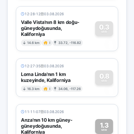
12:28:12
03.08.2026
Valle Vista'nın 8 km doğu-
0.3
güneydoğusunda,
MW
Kaliforniya
0
14.6 km
I
33.72, -116.82
12:27:35
03.08.2026
Loma Linda'nın 1 km
0.8
kuzeyinde, Kaliforniya
0
MW
16.3 km
I
34.06, -117.26
11:11:07
03.08.2026
Anza'nın 10 km güney-
1.3
güneydoğusunda,
MW
Kaliforniya