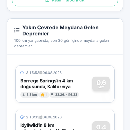
Yakın Çevrede Meydana Gelen
Depremler
100 km yarıçapında, son 30 gün içinde meydana gelen
depremler
13:15:53
06.08.2026
Borrego Springs'in 4 km
0.6
doğusunda, Kaliforniya
0
MW
3.3 km
I
33.26, -116.33
12:13:33
06.08.2026
Idyllwild'in 8 km
0.4