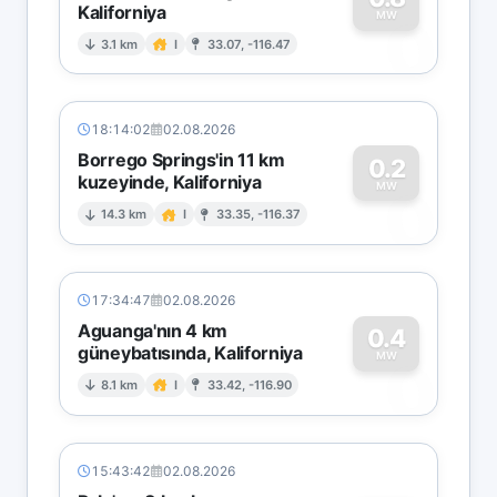
Kaliforniya
0
MW
3.1 km
I
33.07, -116.47
18:14:02
02.08.2026
Borrego Springs'in 11 km
0.2
kuzeyinde, Kaliforniya
0
MW
14.3 km
I
33.35, -116.37
17:34:47
02.08.2026
Aguanga'nın 4 km
0.4
güneybatısında, Kaliforniya
0
MW
8.1 km
I
33.42, -116.90
15:43:42
02.08.2026