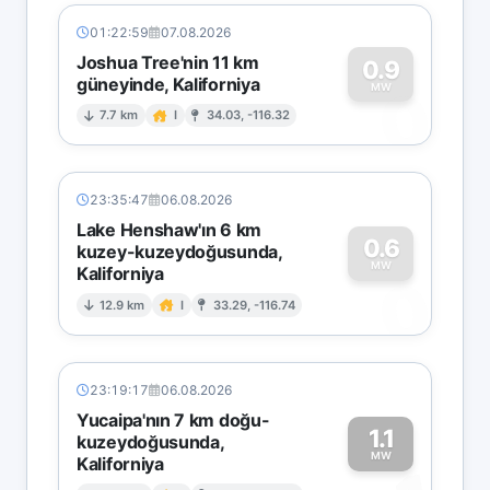
01:22:59
07.08.2026
Joshua Tree'nin 11 km
0.9
güneyinde, Kaliforniya
0
MW
7.7 km
I
34.03, -116.32
23:35:47
06.08.2026
Lake Henshaw'ın 6 km
0.6
kuzey-kuzeydoğusunda,
MW
Kaliforniya
0
12.9 km
I
33.29, -116.74
23:19:17
06.08.2026
Yucaipa'nın 7 km doğu-
1.1
kuzeydoğusunda,
MW
Kaliforniya