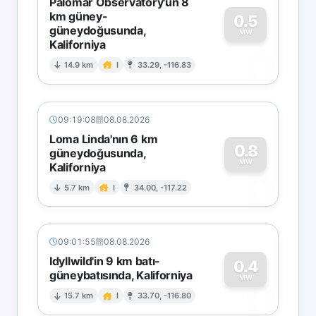
Palomar Observatory'un 8
km güney-
0.5
güneydoğusunda,
MW
Kaliforniya
0
14.9 km
I
33.29, -116.83
09:19:08
08.08.2026
Loma Linda'nın 6 km
0.8
güneydoğusunda,
MW
Kaliforniya
0
5.7 km
I
34.00, -117.22
09:01:55
08.08.2026
Idyllwild'in 9 km batı-
0.4
güneybatısında, Kaliforniya
0
MW
15.7 km
I
33.70, -116.80