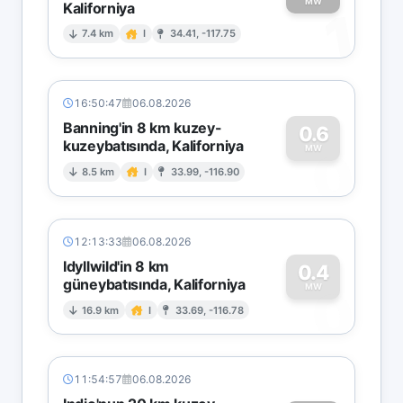
MW
Kaliforniya
1
7.4 km
I
34.41, -117.75
16:50:47
06.08.2026
Banning'in 8 km kuzey-
0.6
kuzeybatısında, Kaliforniya
0
MW
8.5 km
I
33.99, -116.90
12:13:33
06.08.2026
Idyllwild'in 8 km
0.4
güneybatısında, Kaliforniya
0
MW
16.9 km
I
33.69, -116.78
11:54:57
06.08.2026