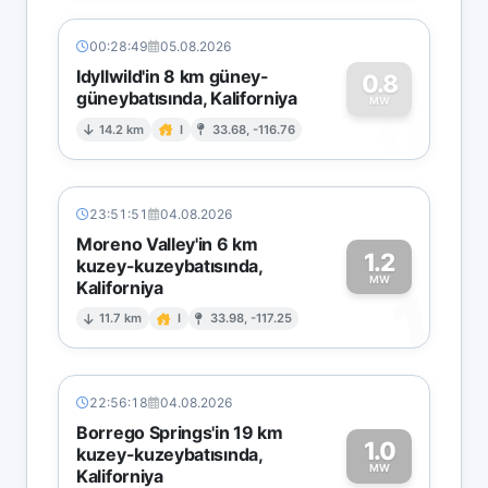
00:28:49
05.08.2026
Idyllwild'in 8 km güney-
0.8
güneybatısında, Kaliforniya
0
MW
14.2 km
I
33.68, -116.76
23:51:51
04.08.2026
Moreno Valley'in 6 km
1.2
kuzey-kuzeybatısında,
MW
Kaliforniya
1
11.7 km
I
33.98, -117.25
22:56:18
04.08.2026
Borrego Springs'in 19 km
1.0
kuzey-kuzeybatısında,
MW
Kaliforniya