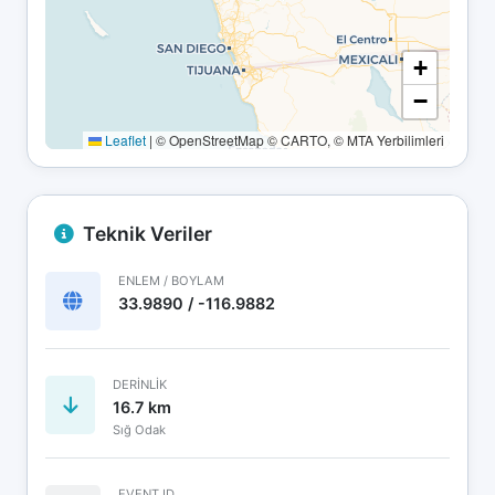
+
−
Leaflet
|
© OpenStreetMap © CARTO, © MTA Yerbilimleri
Teknik Veriler
ENLEM / BOYLAM
33.9890 / -116.9882
DERINLIK
16.7 km
Sığ Odak
EVENT ID