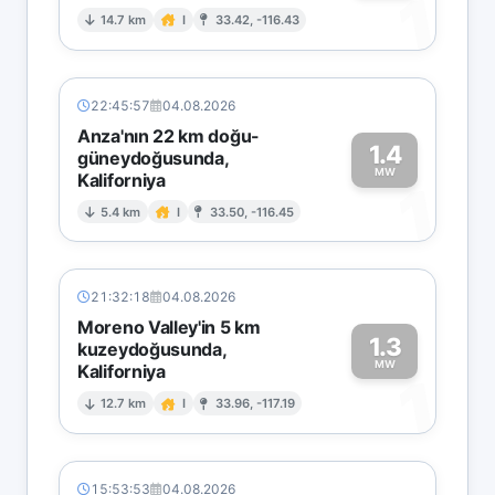
1
14.7 km
I
33.42, -116.43
22:45:57
04.08.2026
Anza'nın 22 km doğu-
1.4
güneydoğusunda,
MW
Kaliforniya
1
5.4 km
I
33.50, -116.45
21:32:18
04.08.2026
Moreno Valley'in 5 km
1.3
kuzeydoğusunda,
MW
Kaliforniya
1
12.7 km
I
33.96, -117.19
15:53:53
04.08.2026