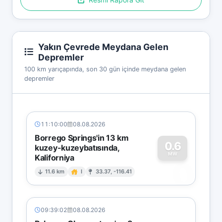
Yakın Çevrede Meydana Gelen
Depremler
100 km yarıçapında, son 30 gün içinde meydana gelen
depremler
11:10:00
08.08.2026
Borrego Springs'in 13 km
0.6
kuzey-kuzeybatısında,
MW
Kaliforniya
0
11.6 km
I
33.37, -116.41
09:39:02
08.08.2026