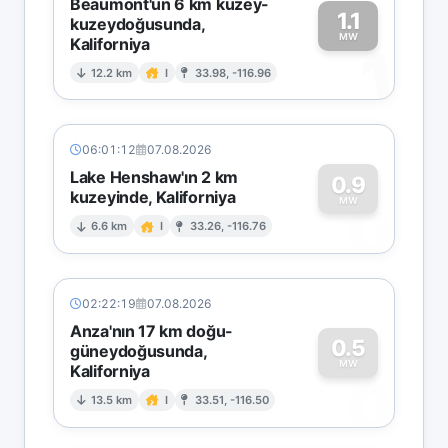
Beaumont'un 6 km kuzey-
1.1
kuzeydoğusunda,
MW
Kaliforniya
1
12.2 km
I
33.98, -116.96
06:01:12
07.08.2026
Lake Henshaw'ın 2 km
0.9
kuzeyinde, Kaliforniya
0
MW
6.6 km
I
33.26, -116.76
02:22:19
07.08.2026
Anza'nın 17 km doğu-
0.5
güneydoğusunda,
MW
Kaliforniya
0
13.5 km
I
33.51, -116.50