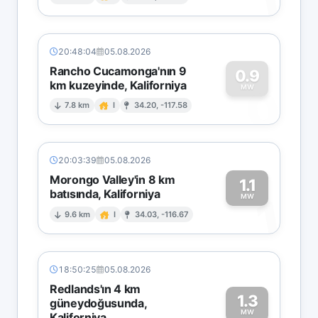
1
20:48:04
05.08.2026
Rancho Cucamonga'nın 9
0.9
km kuzeyinde, Kaliforniya
0
MW
7.8 km
I
34.20, -117.58
20:03:39
05.08.2026
Morongo Valley'in 8 km
1.1
batısında, Kaliforniya
1
MW
9.6 km
I
34.03, -116.67
18:50:25
05.08.2026
Redlands'ın 4 km
1.3
güneydoğusunda,
MW
Kaliforniya