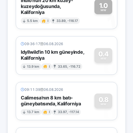
Indio'nun 20 km kuzey-
1.0
kuzeydoğusunda,
MW
Kaliforniya
1
5.5 km
I
33.89, -116.17
09:36:17
06.08.2026
Idyllwild'in 10 km güneyinde,
0.4
Kaliforniya
0
MW
13.9 km
I
33.65, -116.72
09:11:39
06.08.2026
Calimesa'nın 8 km batı-
0.8
güneybatısında, Kaliforniya
0
MW
13.7 km
I
33.97, -117.14