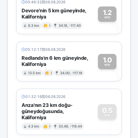
05:46:32
06.08.2026
Devore'nin 5 km güneyinde,
1.2
Kaliforniya
1
MW
8.3 km
I
34.18, -117.40
05:12:17
06.08.2026
Redlands'ın 6 km güneyinde,
1.0
Kaliforniya
1
MW
13.5 km
I
34.00, -117.18
01:32:16
06.08.2026
Anza'nın 23 km doğu-
0.5
güneydoğusunda,
MW
Kaliforniya
0
4.3 km
I
33.48, -116.44