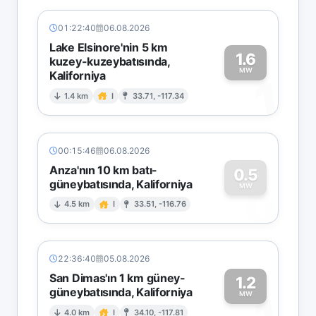
01:22:40
06.08.2026
Lake Elsinore'nin 5 km
1.6
kuzey-kuzeybatısında,
MW
Kaliforniya
1
1.4 km
I
33.71, -117.34
00:15:46
06.08.2026
Anza'nın 10 km batı-
0.5
güneybatısında, Kaliforniya
0
MW
4.5 km
I
33.51, -116.76
22:36:40
05.08.2026
San Dimas'ın 1 km güney-
1.2
güneybatısında, Kaliforniya
MW
4.0 km
I
34.10, -117.81