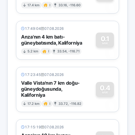
0
17.4 km
I
33.16, -116.60
17:49:04
07.08.2026
Anza'nın 4 km batı-
0.1
güneybatısında, Kaliforniya
0
MW
5.2 km
I
33.54, -116.71
17:23:45
07.08.2026
Valle Vista'nın 7 km doğu-
0.4
güneydoğusunda,
MW
Kaliforniya
0
17.2 km
I
33.72, -116.82
17:15:19
07.08.2026