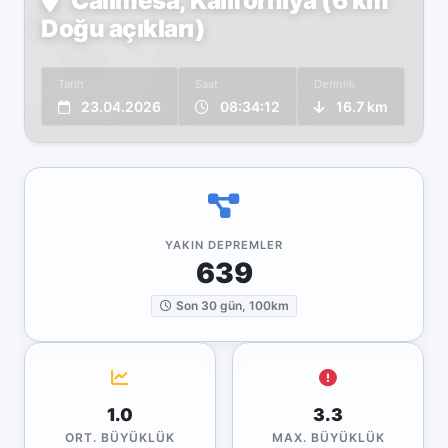
Calimesa, Kaliforniya (6 km
Doğu açıkları)
Tarih
Saat
Derinlik
23.04.2026
08:34:12
16.7 km
YAKIN DEPREMLER
639
Son 30 gün, 100km
1.0
3.3
ORT. BÜYÜKLÜK
MAX. BÜYÜKLÜK