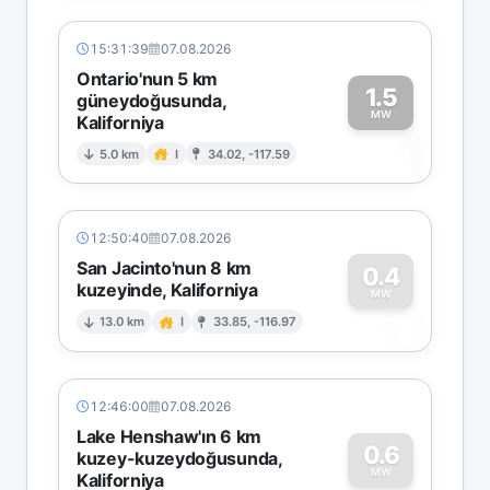
15:31:39
07.08.2026
Ontario'nun 5 km
1.5
güneydoğusunda,
MW
Kaliforniya
1
5.0 km
I
34.02, -117.59
12:50:40
07.08.2026
San Jacinto'nun 8 km
0.4
kuzeyinde, Kaliforniya
0
MW
13.0 km
I
33.85, -116.97
12:46:00
07.08.2026
Lake Henshaw'ın 6 km
0.6
kuzey-kuzeydoğusunda,
MW
Kaliforniya