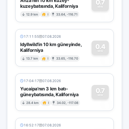
Anza'nın 10 km kuzey-
0.7
kuzeybatısında, Kaliforniya
0
MW
12.9 km
I
33.64, -116.71
17:11:55
07.08.2026
Idyllwild'in 10 km güneyinde,
0.4
Kaliforniya
0
MW
13.7 km
I
33.65, -116.70
17:04:17
07.08.2026
Yucaipa'nın 3 km batı-
0.7
güneybatısında, Kaliforniya
0
MW
28.4 km
I
34.02, -117.08
16:52:17
07.08.2026