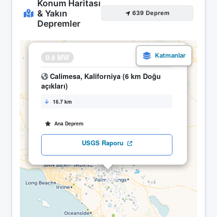
Konum Haritası
& Yakın
639 Deprem
Depremler
×
0.8 MW
23.04 08:34
Calimesa, Kaliforniya (6 km Doğu
açıkları)
16.7 km
Ana Deprem
USGS Raporu