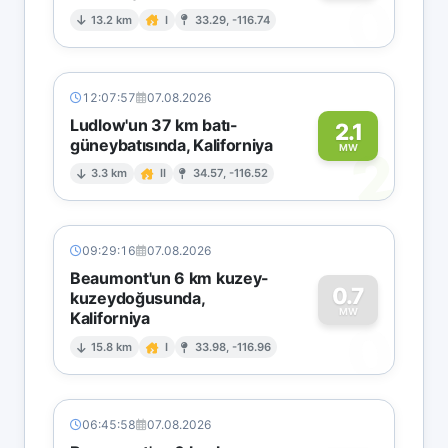
0
13.2 km
I
33.29, -116.74
12:07:57
07.08.2026
Ludlow'un 37 km batı-
2.1
güneybatısında, Kaliforniya
2
MW
3.3 km
II
34.57, -116.52
09:29:16
07.08.2026
Beaumont'un 6 km kuzey-
0.7
kuzeydoğusunda,
MW
Kaliforniya
0
15.8 km
I
33.98, -116.96
06:45:58
07.08.2026