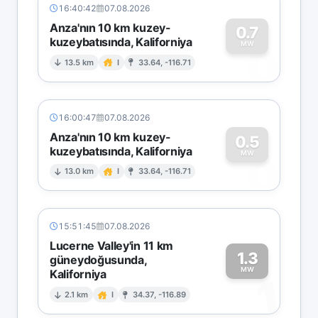
16:40:42
07.08.2026
Anza'nın 10 km kuzey-
0.7
kuzeybatısında, Kaliforniya
0
MW
13.5 km
I
33.64, -116.71
16:00:47
07.08.2026
Anza'nın 10 km kuzey-
0.5
kuzeybatısında, Kaliforniya
0
MW
13.0 km
I
33.64, -116.71
15:51:45
07.08.2026
Lucerne Valley'in 11 km
1.3
güneydoğusunda,
MW
Kaliforniya
1
2.1 km
I
34.37, -116.89