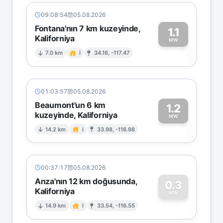
09:08:54
05.08.2026
Fontana'nın 7 km kuzeyinde,
1.1
Kaliforniya
1
MW
7.0 km
I
34.16, -117.47
01:03:57
05.08.2026
Beaumont'un 6 km
1.2
kuzeyinde, Kaliforniya
1
MW
14.2 km
I
33.98, -116.98
00:37:17
05.08.2026
Anza'nın 12 km doğusunda,
0.3
Kaliforniya
0
MW
14.9 km
I
33.54, -116.55