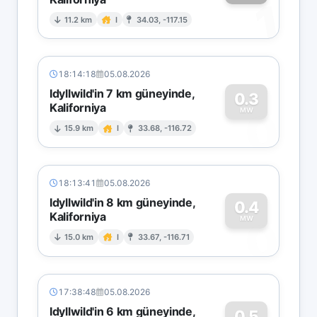
1
11.2 km
I
34.03, -117.15
18:14:18
05.08.2026
Idyllwild'in 7 km güneyinde,
0.3
Kaliforniya
0
MW
15.9 km
I
33.68, -116.72
18:13:41
05.08.2026
Idyllwild'in 8 km güneyinde,
0.4
Kaliforniya
0
MW
15.0 km
I
33.67, -116.71
17:38:48
05.08.2026
Idyllwild'in 6 km güneyinde,
0.5