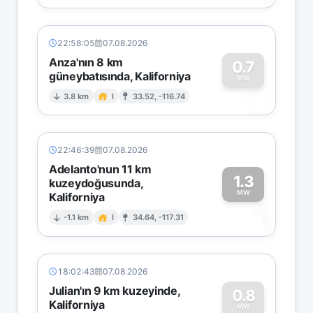
22:58:05
07.08.2026
Anza'nın 8 km
0.7
güneybatısında, Kaliforniya
0
MW
3.8 km
I
33.52, -116.74
22:46:39
07.08.2026
Adelanto'nun 11 km
1.3
kuzeydoğusunda,
MW
Kaliforniya
1
-1.1 km
I
34.64, -117.31
18:02:43
07.08.2026
Julian'ın 9 km kuzeyinde,
0.8
Kaliforniya
MW