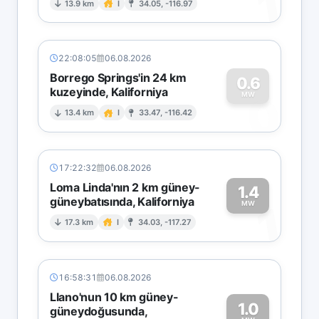
1
13.9 km
I
34.05, -116.97
22:08:05
06.08.2026
Borrego Springs'in 24 km
0.6
kuzeyinde, Kaliforniya
0
MW
13.4 km
I
33.47, -116.42
17:22:32
06.08.2026
Loma Linda'nın 2 km güney-
1.4
güneybatısında, Kaliforniya
1
MW
17.3 km
I
34.03, -117.27
16:58:31
06.08.2026
Llano'nun 10 km güney-
1.0
güneydoğusunda,