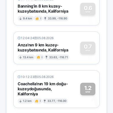
Banning'in 8 km kuzey-
0.6
kuzeybatısında, Kaliforniya
0
MW
9.4 km
I
33.99, -116.90
12:04:24
05.08.2026
Anza'nın 9 km kuzey-
0.7
kuzeybatısında, Kaliforniya
0
MW
13.4 km
I
33.63, -116.71
10:12:23
05.08.2026
Coachella'nın 19 km doğu-
1.2
kuzeydoğusunda,
MW
Kaliforniya
1
1.2 km
I
33.77, -116.00