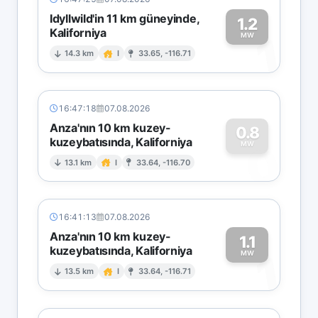
Idyllwild'in 11 km güneyinde,
1.2
Kaliforniya
1
MW
14.3 km
I
33.65, -116.71
16:47:18
07.08.2026
Anza'nın 10 km kuzey-
0.8
kuzeybatısında, Kaliforniya
0
MW
13.1 km
I
33.64, -116.70
16:41:13
07.08.2026
Anza'nın 10 km kuzey-
1.1
kuzeybatısında, Kaliforniya
1
MW
13.5 km
I
33.64, -116.71