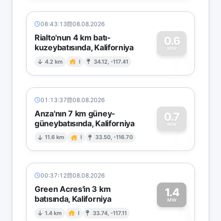
08:43:13
08.08.2026
Rialto'nun 4 km batı-
0.6
kuzeybatısında, Kaliforniya
0
MW
4.2 km
I
34.12, -117.41
01:13:37
08.08.2026
Anza'nın 7 km güney-
0.7
güneybatısında, Kaliforniya
0
MW
11.6 km
I
33.50, -116.70
00:37:12
08.08.2026
Green Acres'in 3 km
1.4
batısında, Kaliforniya
1
MW
1.4 km
I
33.74, -117.11