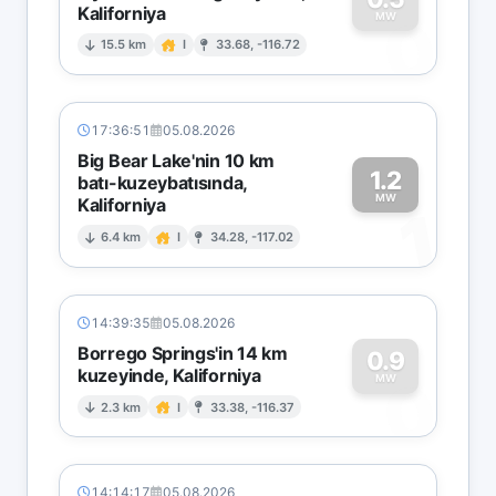
Kaliforniya
0
MW
15.5 km
I
33.68, -116.72
17:36:51
05.08.2026
Big Bear Lake'nin 10 km
1.2
batı-kuzeybatısında,
MW
Kaliforniya
1
6.4 km
I
34.28, -117.02
14:39:35
05.08.2026
Borrego Springs'in 14 km
0.9
kuzeyinde, Kaliforniya
0
MW
2.3 km
I
33.38, -116.37
14:14:17
05.08.2026