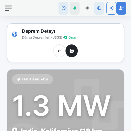
İnternet
bağlantınız
koptu!
Çevrimdışı
Deprem Detayı
moddasınız.
Dünya Depremleri (USGS)
•
Onaylı
Hafif Åiddette
1.3 MW