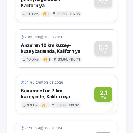
MW
Kaliforniya
0
11.3 km
I
33.66, -116.95
23:36:20
03.08.2026
Anza'nın 10 km kuzey-
0.5
kuzeybatısında, Kaliforniya
0
MW
16.0 km
I
33.64, -116.71
21:50:25
03.08.2026
Beaumont'un 7 km
2.1
kuzeyinde, Kaliforniya
2
MW
9.3 km
I
33.99, -116.97
21:31:44
03.08.2026