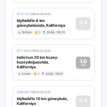
12:13:33
06.08.2026
Idyllwild'in 8 km
0.4
güneybatısında, Kaliforniya
0
MW
16.9 km
I
33.69, -116.78
11:54:57
06.08.2026
Indio'nun 20 km kuzey-
1.0
kuzeydoğusunda,
MW
Kaliforniya
1
5.5 km
I
33.89, -116.17
09:36:17
06.08.2026
Idyllwild'in 10 km güneyinde,
0.4
Kaliforniya
MW