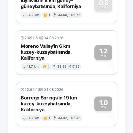
Idyllwild'in 8 km güney-
0.8
güneybatısında, Kaliforniya
0
MW
14.2 km
I
33.68, -116.76
23:51:51
04.08.2026
Moreno Valley'in 6 km
1.2
kuzey-kuzeybatısında,
MW
Kaliforniya
1
11.7 km
I
33.98, -117.25
22:56:18
04.08.2026
Borrego Springs'in 19 km
1.0
kuzey-kuzeybatısında,
MW
Kaliforniya
1
14.7 km
I
33.42, -116.43