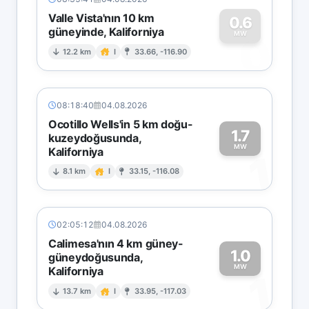
Valle Vista'nın 10 km
0.6
güneyinde, Kaliforniya
0
MW
12.2 km
I
33.66, -116.90
08:18:40
04.08.2026
Ocotillo Wells'in 5 km doğu-
1.7
kuzeydoğusunda,
MW
Kaliforniya
1
8.1 km
I
33.15, -116.08
02:05:12
04.08.2026
Calimesa'nın 4 km güney-
1.0
güneydoğusunda,
MW
Kaliforniya
1
13.7 km
I
33.95, -117.03