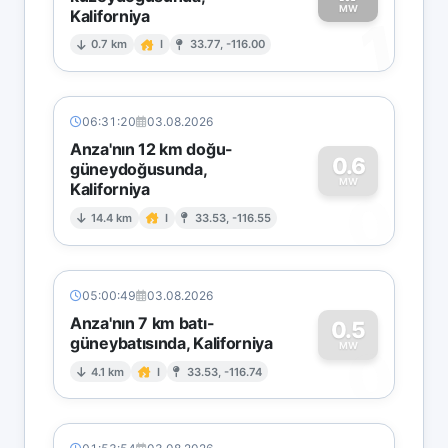
MW
Kaliforniya
1
0.7 km
I
33.77, -116.00
06:31:20
03.08.2026
Anza'nın 12 km doğu-
0.6
güneydoğusunda,
MW
Kaliforniya
0
14.4 km
I
33.53, -116.55
05:00:49
03.08.2026
Anza'nın 7 km batı-
0.5
güneybatısında, Kaliforniya
0
MW
4.1 km
I
33.53, -116.74