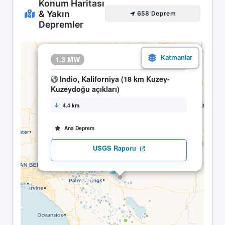
Konum Haritası
& Yakın
658 Deprem
Depremler
×
1.3 MW
11.04 17:54
Indio, Kaliforniya (18 km Kuzey-
Kuzeydoğu açıkları)
4.4 km
Ana Deprem
USGS Raporu