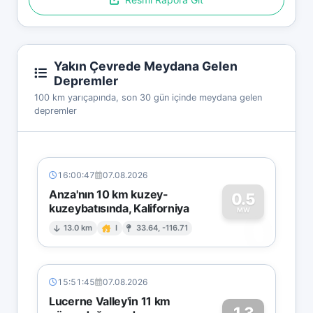
Yakın Çevrede Meydana Gelen
Depremler
100 km yarıçapında, son 30 gün içinde meydana gelen
depremler
16:00:47
07.08.2026
Anza'nın 10 km kuzey-
0.5
kuzeybatısında, Kaliforniya
0
MW
13.0 km
I
33.64, -116.71
15:51:45
07.08.2026
Lucerne Valley'in 11 km
1.3