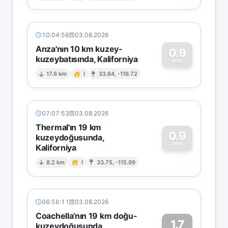
10:04:56
03.08.2026
Anza'nın 10 km kuzey-
0.9
kuzeybatısında, Kaliforniya
0
MW
17.6 km
I
33.64, -116.72
07:07:53
03.08.2026
Thermal'ın 19 km
0.9
kuzeydoğusunda,
MW
Kaliforniya
0
8.2 km
I
33.75, -115.99
06:56:11
03.08.2026
Coachella'nın 19 km doğu-
1.7
kuzeydoğusunda,