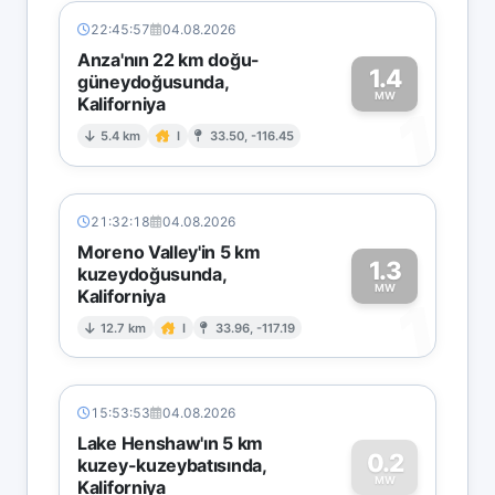
22:45:57
04.08.2026
Anza'nın 22 km doğu-
1.4
güneydoğusunda,
MW
Kaliforniya
1
5.4 km
I
33.50, -116.45
21:32:18
04.08.2026
Moreno Valley'in 5 km
1.3
kuzeydoğusunda,
MW
Kaliforniya
1
12.7 km
I
33.96, -117.19
15:53:53
04.08.2026
Lake Henshaw'ın 5 km
0.2
kuzey-kuzeybatısında,
MW
Kaliforniya