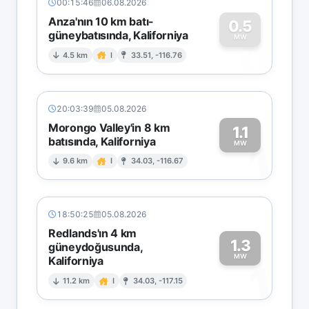
00:15:46
06.08.2026
Anza'nın 10 km batı-
0.5
güneybatısında, Kaliforniya
0
MW
4.5 km
I
33.51, -116.76
20:03:39
05.08.2026
Morongo Valley'in 8 km
1.1
batısında, Kaliforniya
1
MW
9.6 km
I
34.03, -116.67
18:50:25
05.08.2026
Redlands'ın 4 km
1.3
güneydoğusunda,
MW
Kaliforniya
1
11.2 km
I
34.03, -117.15