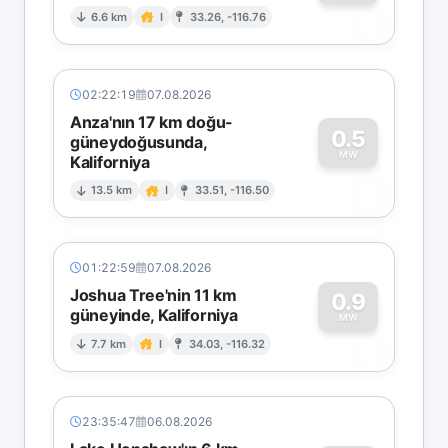
0
6.6 km
I
33.26, -116.76
02:22:19
07.08.2026
Anza'nın 17 km doğu-
0.5
güneydoğusunda,
MW
Kaliforniya
0
13.5 km
I
33.51, -116.50
01:22:59
07.08.2026
Joshua Tree'nin 11 km
0.9
güneyinde, Kaliforniya
0
MW
7.7 km
I
34.03, -116.32
23:35:47
06.08.2026