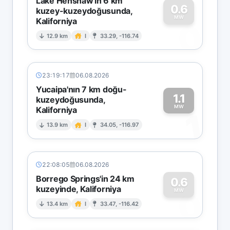
Lake Henshaw'ın 6 km
0.6
kuzey-kuzeydoğusunda,
MW
Kaliforniya
0
12.9 km
I
33.29, -116.74
23:19:17
06.08.2026
Yucaipa'nın 7 km doğu-
1.1
kuzeydoğusunda,
MW
Kaliforniya
1
13.9 km
I
34.05, -116.97
22:08:05
06.08.2026
Borrego Springs'in 24 km
0.6
kuzeyinde, Kaliforniya
0
MW
13.4 km
I
33.47, -116.42