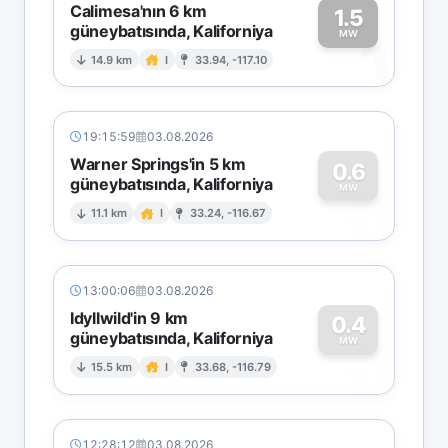
Calimesa'nın 6 km
1.5
güneybatısında, Kaliforniya
1
MW
14.9 km
I
33.94, -117.10
19:15:59
03.08.2026
Warner Springs'in 5 km
0.6
güneybatısında, Kaliforniya
0
MW
11.1 km
I
33.24, -116.67
13:00:06
03.08.2026
Idyllwild'in 9 km
0.4
güneybatısında, Kaliforniya
0
MW
15.5 km
I
33.68, -116.79
12:28:12
03.08.2026