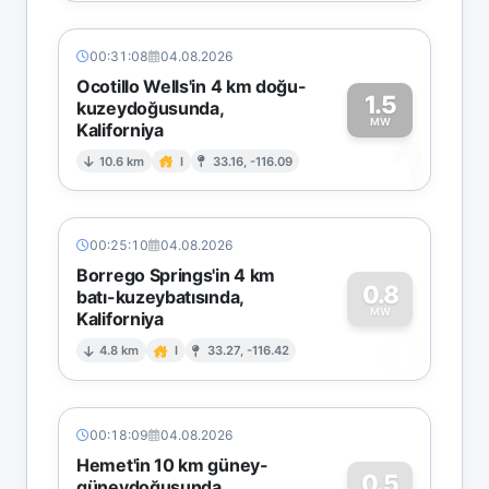
00:31:08
04.08.2026
Ocotillo Wells'in 4 km doğu-
1.5
kuzeydoğusunda,
MW
Kaliforniya
1
10.6 km
I
33.16, -116.09
00:25:10
04.08.2026
Borrego Springs'in 4 km
0.8
batı-kuzeybatısında,
MW
Kaliforniya
0
4.8 km
I
33.27, -116.42
00:18:09
04.08.2026
Hemet'in 10 km güney-
0.5
güneydoğusunda,