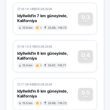
18:14:18
05.08.2026
Idyllwild'in 7 km güneyinde,
0.3
Kaliforniya
0
MW
15.9 km
I
33.68, -116.72
18:13:41
05.08.2026
Idyllwild'in 8 km güneyinde,
0.4
Kaliforniya
0
MW
15.0 km
I
33.67, -116.71
17:38:48
05.08.2026
Idyllwild'in 6 km güneyinde,
0.5
Kaliforniya
0
MW
15.5 km
I
33.68, -116.72