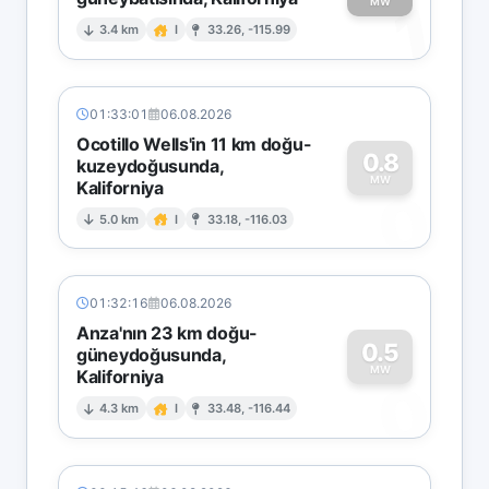
1
MW
3.4 km
I
33.26, -115.99
01:33:01
06.08.2026
Ocotillo Wells'in 11 km doğu-
0.8
kuzeydoğusunda,
MW
Kaliforniya
0
5.0 km
I
33.18, -116.03
01:32:16
06.08.2026
Anza'nın 23 km doğu-
0.5
güneydoğusunda,
MW
Kaliforniya
0
4.3 km
I
33.48, -116.44