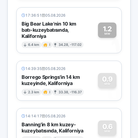
17:36:51
05.08.2026
Big Bear Lake'nin 10 km
1.2
batı-kuzeybatısında,
MW
Kaliforniya
1
6.4 km
I
34.28, -117.02
14:39:35
05.08.2026
Borrego Springs'in 14 km
0.9
kuzeyinde, Kaliforniya
0
MW
2.3 km
I
33.38, -116.37
14:14:17
05.08.2026
Banning'in 8 km kuzey-
0.6
kuzeybatısında, Kaliforniya
MW