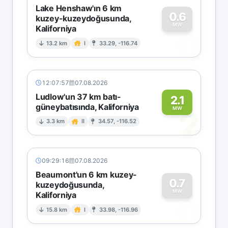
Lake Henshaw'ın 6 km
0.6
kuzey-kuzeydoğusunda,
MW
Kaliforniya
0
13.2 km
I
33.29, -116.74
12:07:57
07.08.2026
Ludlow'un 37 km batı-
2.1
güneybatısında, Kaliforniya
2
MW
3.3 km
II
34.57, -116.52
09:29:16
07.08.2026
Beaumont'un 6 km kuzey-
0.7
kuzeydoğusunda,
MW
Kaliforniya
0
15.8 km
I
33.98, -116.96