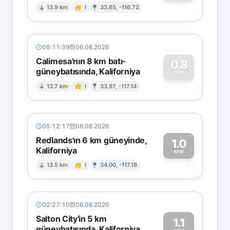
0
13.9 km
I
33.65, -116.72
09:11:39
06.08.2026
Calimesa'nın 8 km batı-
0.8
güneybatısında, Kaliforniya
0
MW
13.7 km
I
33.97, -117.14
05:12:17
06.08.2026
Redlands'ın 6 km güneyinde,
1.0
Kaliforniya
1
MW
13.5 km
I
34.00, -117.18
02:27:10
06.08.2026
Salton City'in 5 km
1.1
güneybatısında, Kaliforniya