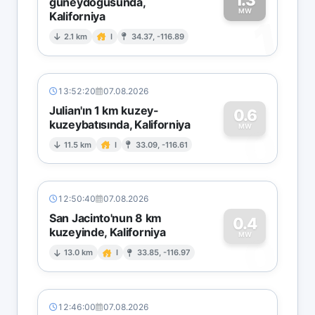
güneydoğusunda,
MW
Kaliforniya
1
2.1 km
I
34.37, -116.89
13:52:20
07.08.2026
Julian'ın 1 km kuzey-
0.6
kuzeybatısında, Kaliforniya
0
MW
11.5 km
I
33.09, -116.61
12:50:40
07.08.2026
San Jacinto'nun 8 km
0.4
kuzeyinde, Kaliforniya
0
MW
13.0 km
I
33.85, -116.97
12:46:00
07.08.2026