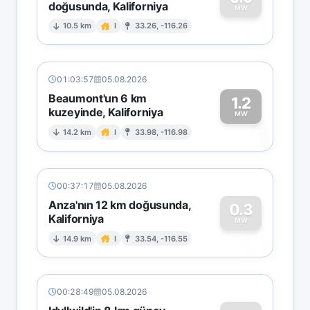
doğusunda, Kaliforniya
0
MW
10.5 km
I
33.26, -116.26
01:03:57
05.08.2026
Beaumont'un 6 km
1.2
kuzeyinde, Kaliforniya
1
MW
14.2 km
I
33.98, -116.98
00:37:17
05.08.2026
Anza'nın 12 km doğusunda,
0.3
Kaliforniya
0
MW
14.9 km
I
33.54, -116.55
00:28:49
05.08.2026