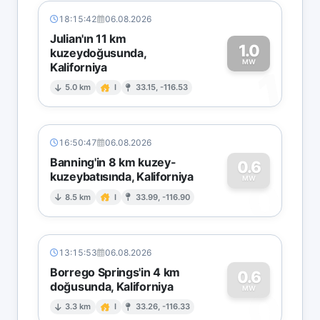
18:15:42
06.08.2026
Julian'ın 11 km
1.0
kuzeydoğusunda,
MW
Kaliforniya
1
5.0 km
I
33.15, -116.53
16:50:47
06.08.2026
Banning'in 8 km kuzey-
0.6
kuzeybatısında, Kaliforniya
0
MW
8.5 km
I
33.99, -116.90
13:15:53
06.08.2026
Borrego Springs'in 4 km
0.6
doğusunda, Kaliforniya
0
MW
3.3 km
I
33.26, -116.33