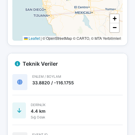
+
−
Leaflet
|
© OpenStreetMap © CARTO, © MTA Yerbilimleri
Teknik Veriler
ENLEM / BOYLAM
33.8820 / -116.1755
DERINLIK
4.4 km
Sığ Odak
EVENT ID