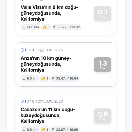
Valle Vista'nın 8 km doğu-
0.3
güneydoğusunda,
MW
Kaliforniya
0
14.6 km
I
33.72, -116.82
11:11:07
03.08.2026
Anza'nın 10 km güney-
1.3
güneydoğusunda,
MW
Kaliforniya
1
9.0 km
I
33.47, -116.64
10:18:12
03.08.2026
Cabazon'un 11 km doğu-
0.9
kuzeydoğusunda,
MW
Kaliforniya
0
9.9 km
I
33.97, -116.69