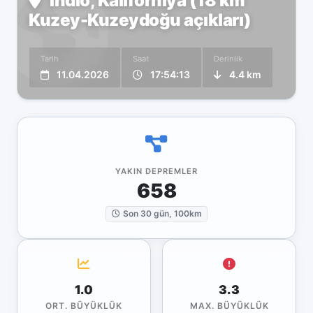
Indio, Kaliforniya (18 km
Kuzey-Kuzeydoğu açıkları)
Tarih
Saat
Derinlik
11.04.2026
17:54:13
4.4 km
YAKIN DEPREMLER
658
Son 30 gün, 100km
1.0
3.3
ORT. BÜYÜKLÜK
MAX. BÜYÜKLÜK