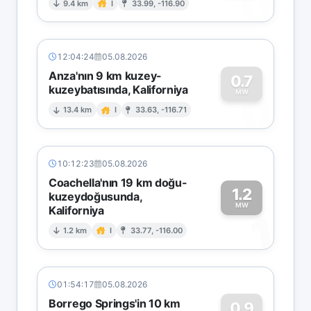
0
9.4 km
I
33.99, -116.90
12:04:24
05.08.2026
Anza'nın 9 km kuzey-
0.7
kuzeybatısında, Kaliforniya
0
MW
13.4 km
I
33.63, -116.71
10:12:23
05.08.2026
Coachella'nın 19 km doğu-
1.2
kuzeydoğusunda,
MW
Kaliforniya
1
1.2 km
I
33.77, -116.00
01:54:17
05.08.2026
Borrego Springs'in 10 km
0.9