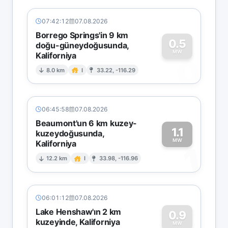
07:42:12
07.08.2026
Borrego Springs'in 9 km
0.5
doğu-güneydoğusunda,
MW
Kaliforniya
0
8.0 km
I
33.22, -116.29
06:45:58
07.08.2026
Beaumont'un 6 km kuzey-
1.1
kuzeydoğusunda,
MW
Kaliforniya
1
12.2 km
I
33.98, -116.96
06:01:12
07.08.2026
Lake Henshaw'ın 2 km
0.9
kuzeyinde, Kaliforniya
MW