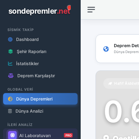
sondepremler
.net
SİSMİK TAKİP
Dashboard
Deprem Det
Şehir Raporları
Dünya Depreml
İstatistikler
Deprem Karşılaştır
Hafif Åiddet
GLOBAL VERİ
0
Dünya Depremleri
Dünya Analizi
İLERİ ANALİZ
AI Laboratuvarı
PRO
Ocotill