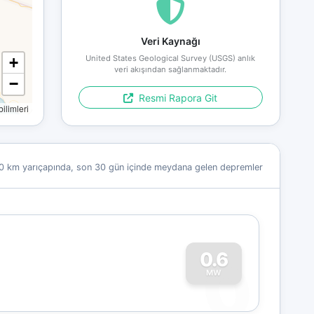
Veri Kaynağı
United States Geological Survey (USGS) anlık
+
veri akışından sağlanmaktadır.
−
Resmi Rapora Git
limleri
0 km yarıçapında, son 30 gün içinde meydana gelen depremler
0
0.6
MW