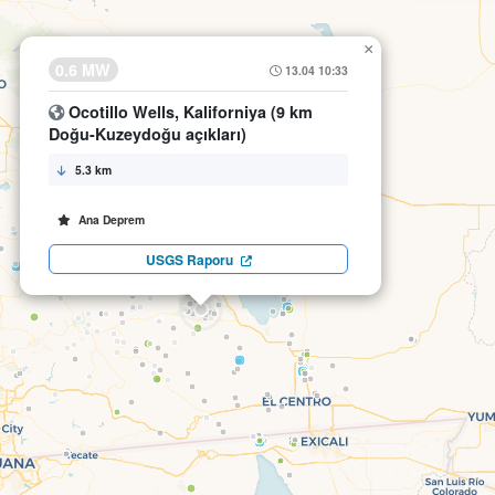
×
0.6 MW
13.04 10:33
Ocotillo Wells, Kaliforniya (9 km
Doğu-Kuzeydoğu açıkları)
5.3 km
Ana Deprem
USGS Raporu