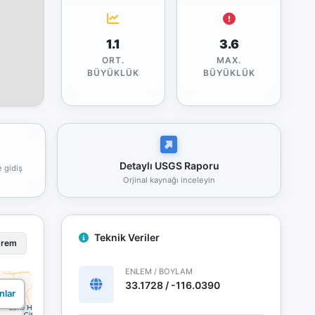
1.1
3.6
ORT.
MAX.
BÜYÜKLÜK
BÜYÜKLÜK
Detaylı USGS Raporu
e gidiş
Orjinal kaynağı inceleyin
Teknik Veriler
prem
ENLEM / BOYLAM
33.1728 / -116.0390