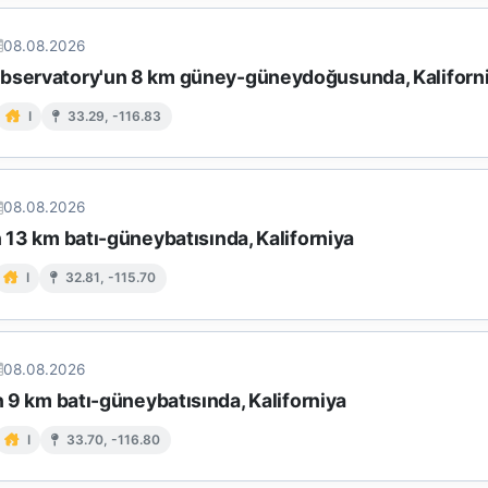
08.08.2026
bservatory'un 8 km güney-güneydoğusunda, Kaliforn
I
33.29, -116.83
08.08.2026
n 13 km batı-güneybatısında, Kaliforniya
I
32.81, -115.70
08.08.2026
in 9 km batı-güneybatısında, Kaliforniya
I
33.70, -116.80