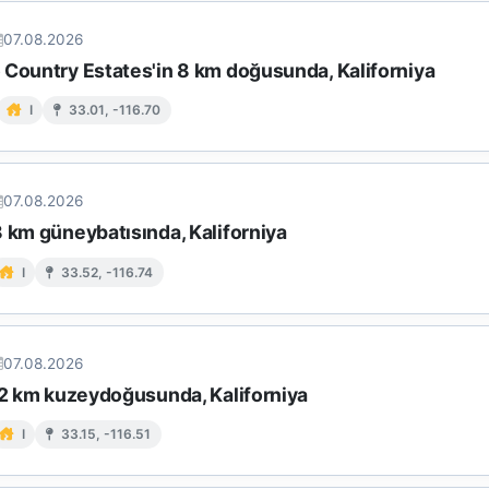
07.08.2026
 Country Estates'in 8 km doğusunda, Kaliforniya
I
33.01, -116.70
07.08.2026
 km güneybatısında, Kaliforniya
I
33.52, -116.74
07.08.2026
 12 km kuzeydoğusunda, Kaliforniya
I
33.15, -116.51