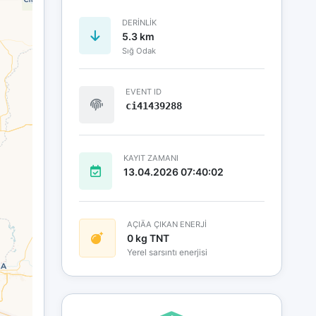
DERINLIK
5.3 km
Sığ Odak
EVENT ID
ci41439288
KAYIT ZAMANI
13.04.2026 07:40:02
AÇIÄA ÇIKAN ENERJİ
0 kg TNT
Yerel sarsıntı enerjisi