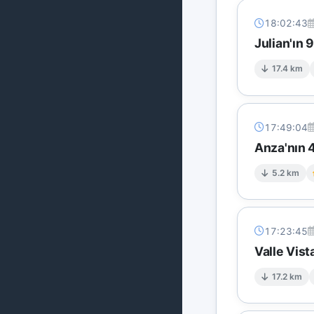
18:02:43
Julian'ın 
17.4 km
17:49:04
Anza'nın 4
5.2 km
17:23:45
Valle Vis
17.2 km