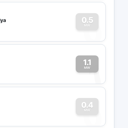
0
0.5
iya
MW
1.1
1
MW
0
0.4
MW