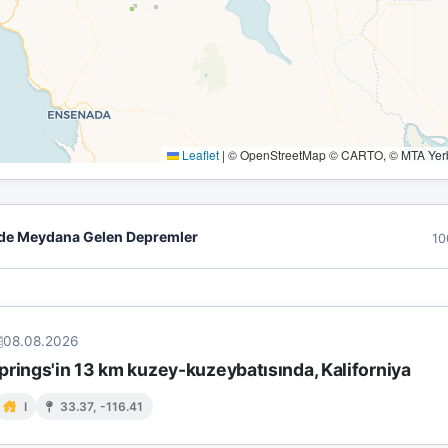
Leaflet
|
© OpenStreetMap © CARTO, © MTA Yerbi
de Meydana Gelen Depremler
10
08.08.2026
prings'in 13 km kuzey-kuzeybatısında, Kaliforniya
I
33.37, -116.41