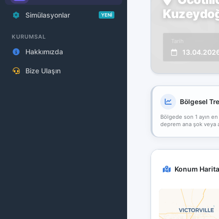
Kuzeydoğu
Simülasyonlar
YENİ
KURUMSAL
Tarih
Hakkımızda
13.04.202
Bize Ulaşın
Bölgesel Tr
Bölgede son 1 ayın en
deprem ana şok veya art
Konum Harita