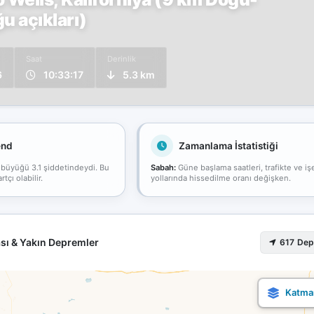
 açıkları)
Saat
Derinlik
6
10:33:17
5.3 km
end
Zamanlama İstatistiği
 büyüğü 3.1 şiddetindeydi. Bu
Sabah:
Güne başlama saatleri, trafikte ve iş
çı olabilir.
yollarında hissedilme oranı değişken.
sı & Yakın Depremler
617 De