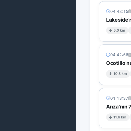
04:43:15
Lakeside'
5.0 km
04:42:56
Ocotillo'n
10.8 km
01:13:37
Anza'nın 
11.6 km