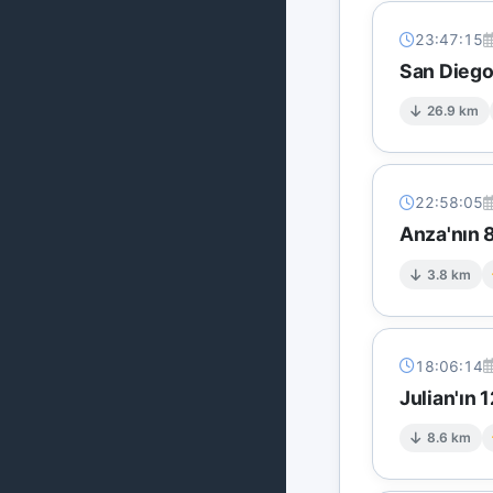
23:47:15
San Diego
26.9 km
22:58:05
Anza'nın 8
3.8 km
18:06:14
Julian'ın
8.6 km