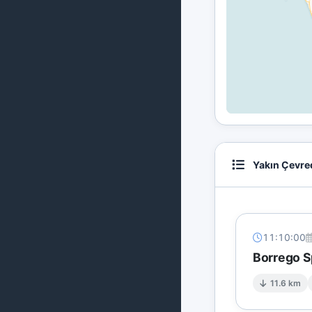
Yakın Çevre
11:10:00
Borrego S
11.6 km