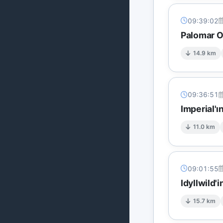
09:39:02
Palomar O
14.9 km
09:36:51
Imperial'ı
11.0 km
09:01:55
Idyllwild'
15.7 km