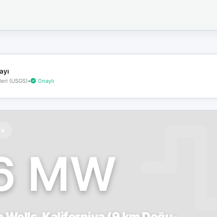
İnternet
bağlantınız
koptu!
Çevrimdışı
moddasınız.
ayı
eri (USGS)
•
Onaylı
te
.6 MW
o Wells, Kaliforniya (9 km Doğu-