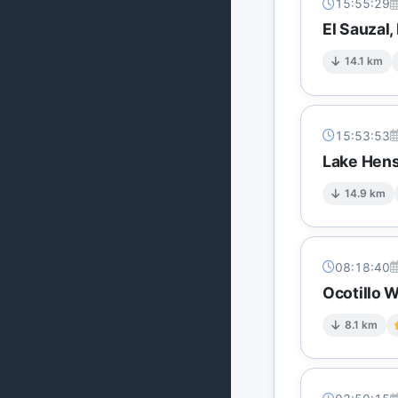
15:55:29
El Sauzal
14.1 km
15:53:53
Lake Hens
14.9 km
08:18:40
Ocotillo 
8.1 km