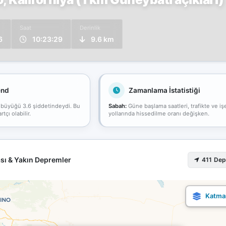
Saat
Derinlik
6
10:23:29
9.6 km
end
Zamanlama İstatistiği
 büyüğü 3.6 şiddetindeydi. Bu
Sabah:
Güne başlama saatleri, trafikte ve iş
çı olabilir.
yollarında hissedilme oranı değişken.
sı & Yakın Depremler
411 De