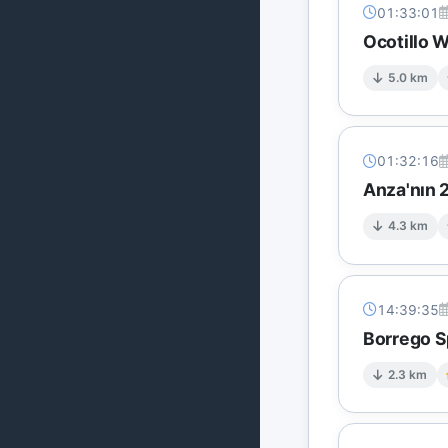
01:33:01
Ocotillo 
5.0 km
01:32:16
Anza'nın 
4.3 km
14:39:35
Borrego Sp
2.3 km