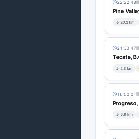
22:22:48
Pine Vall
20.2 km
21:33:47
Tecate, B.
2.3 km
16:00:01
Progreso, 
5.9 km