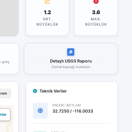
1.2
3.6
ORT.
MAX.
BÜYÜKLÜK
BÜYÜKLÜK
Detaylı USGS Raporu
e gidiş
Orjinal kaynağı inceleyin
Teknik Veriler
prem
ENLEM / BOYLAM
32.7250 / -116.0033