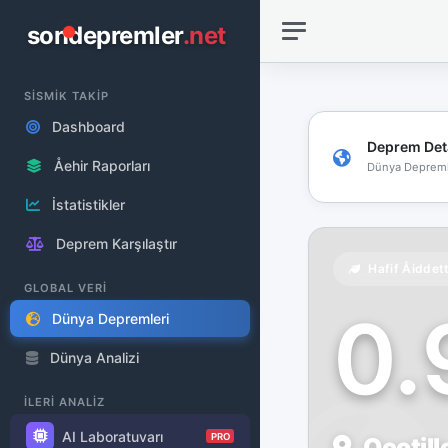
sondepremler
.net
SİSMİK TAKİP
Dashboard
Deprem Det
Åehir Raporları
Dünya Depreml
İstatistikler
Deprem Karşılaştır
Hafif Åiddet
GLOBAL VERİ
0
Dünya Depremleri
Dünya Analizi
İLERİ ANALİZ
AI Laboratuvarı
PRO
Ocotill