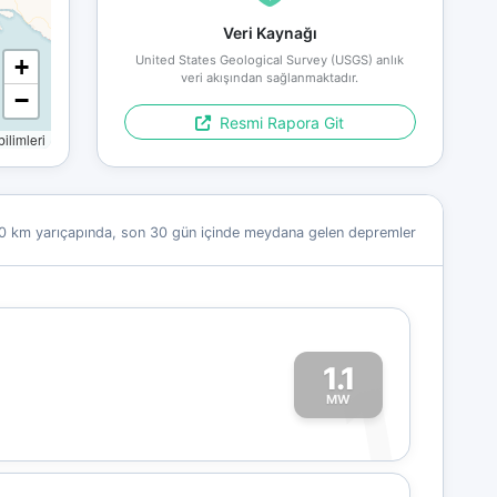
Veri Kaynağı
United States Geological Survey (USGS) anlık
+
veri akışından sağlanmaktadır.
−
Resmi Rapora Git
limleri
0 km yarıçapında, son 30 gün içinde meydana gelen depremler
1.1
1
MW