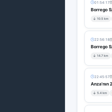
01:54:17
Borrego S
10.5 km
22:56:18
Borrego S
14.7 km
22:45:57
Anza'nın 
5.4 km