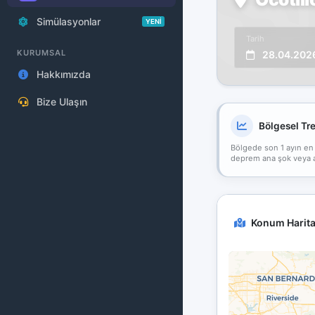
Simülasyonlar
YENİ
Tarih
KURUMSAL
28.04.202
Hakkımızda
Bize Ulaşın
Bölgesel Tr
Bölgede son 1 ayın en
deprem ana şok veya art
Konum Harita