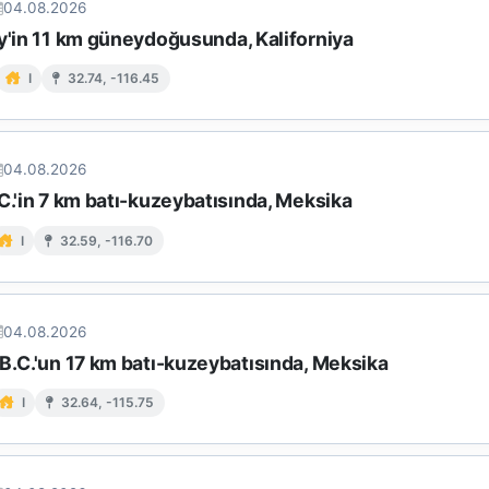
04.08.2026
ey'in 11 km güneydoğusunda, Kaliforniya
I
32.74, -116.45
04.08.2026
C.'in 7 km batı-kuzeybatısında, Meksika
I
32.59, -116.70
04.08.2026
B.C.'un 17 km batı-kuzeybatısında, Meksika
I
32.64, -115.75