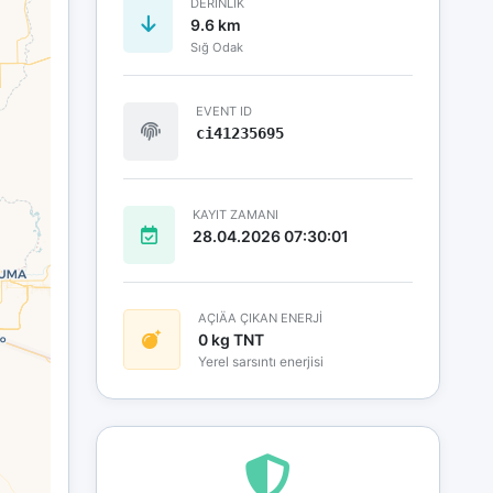
DERINLIK
9.6 km
Sığ Odak
EVENT ID
ci41235695
KAYIT ZAMANI
28.04.2026 07:30:01
AÇIÄA ÇIKAN ENERJİ
0 kg TNT
Yerel sarsıntı enerjisi