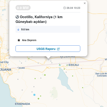
×
0.9 MW
28.04 10:23
Ocotillo, Kaliforniya (1 km
Güneybatı açıkları)
9.6 km
Ana Deprem
USGS Raporu