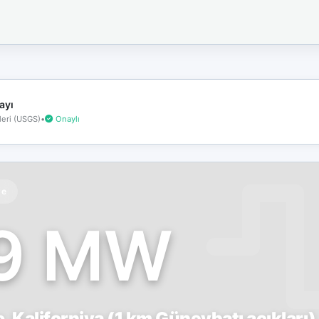
İnternet
bağlantınız
koptu!
Çevrimdışı
moddasınız.
ayı
eri (USGS)
•
Onaylı
te
.9 MW
o, Kaliforniya (1 km Güneybatı açıkları)