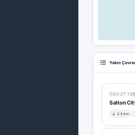
Yakın Çevre
02:27:10
Salton Cit
3.4 km