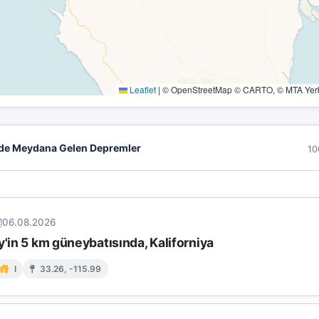
Leaflet
|
© OpenStreetMap © CARTO, © MTA Yerbi
de Meydana Gelen Depremler
10
06.08.2026
y'in 5 km güneybatısında, Kaliforniya
I
33.26, -115.99