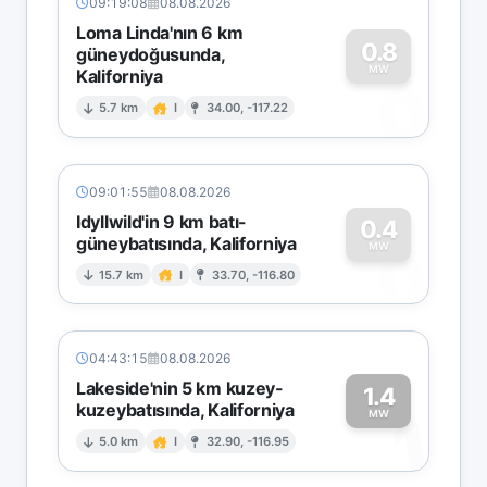
09:19:08
08.08.2026
Loma Linda'nın 6 km
0.8
güneydoğusunda,
MW
Kaliforniya
0
5.7 km
I
34.00, -117.22
09:01:55
08.08.2026
Idyllwild'in 9 km batı-
0.4
güneybatısında, Kaliforniya
0
MW
15.7 km
I
33.70, -116.80
04:43:15
08.08.2026
Lakeside'nin 5 km kuzey-
1.4
kuzeybatısında, Kaliforniya
1
MW
5.0 km
I
32.90, -116.95