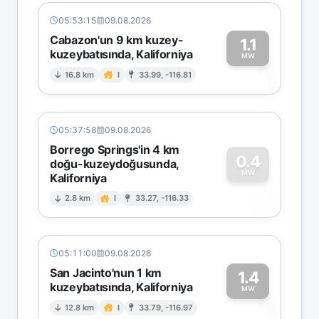
05:53:15
09.08.2026
Cabazon'un 9 km kuzey-
1.1
kuzeybatısında, Kaliforniya
1
MW
16.8 km
I
33.99, -116.81
05:37:58
09.08.2026
Borrego Springs'in 4 km
0.4
doğu-kuzeydoğusunda,
MW
Kaliforniya
0
2.8 km
I
33.27, -116.33
05:11:00
09.08.2026
San Jacinto'nun 1 km
1.4
kuzeybatısında, Kaliforniya
1
MW
12.8 km
I
33.79, -116.97