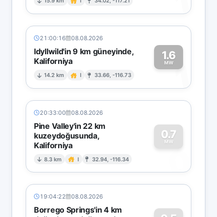
1
15.9 km
I
34.02, -117.21
21:00:16
08.08.2026
Idyllwild'in 9 km güneyinde,
1.6
Kaliforniya
1
MW
14.2 km
I
33.66, -116.73
20:33:00
08.08.2026
Pine Valley'in 22 km
0.7
kuzeydoğusunda,
MW
Kaliforniya
0
8.3 km
I
32.94, -116.34
19:04:22
08.08.2026
Borrego Springs'in 4 km