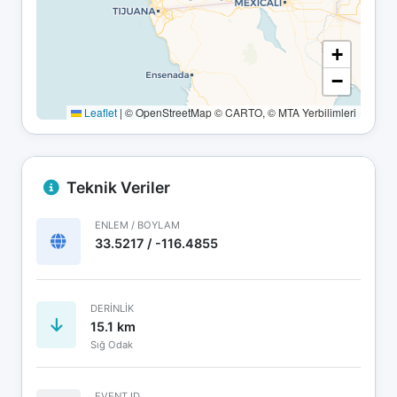
+
−
Leaflet
|
© OpenStreetMap © CARTO, © MTA Yerbilimleri
Teknik Veriler
ENLEM / BOYLAM
33.5217 / -116.4855
DERINLIK
15.1 km
Sığ Odak
EVENT ID