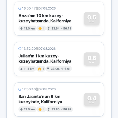
16:00:47
07.08.2026
Anza'nın 10 km kuzey-
0.5
kuzeybatısında, Kaliforniya
0
MW
13.0 km
I
33.64, -116.71
13:52:20
07.08.2026
Julian'ın 1 km kuzey-
0.6
kuzeybatısında, Kaliforniya
0
MW
11.5 km
I
33.09, -116.61
12:50:40
07.08.2026
San Jacinto'nun 8 km
0.4
kuzeyinde, Kaliforniya
0
MW
13.0 km
I
33.85, -116.97