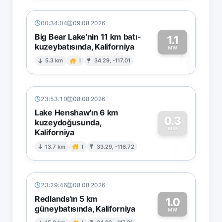
00:34:04
09.08.2026
Big Bear Lake'nin 11 km batı-
1.1
kuzeybatısında, Kaliforniya
1
MW
5.3 km
I
34.29, -117.01
23:53:10
08.08.2026
Lake Henshaw'ın 6 km
0.3
kuzeydoğusunda,
MW
Kaliforniya
0
13.7 km
I
33.29, -116.72
23:29:46
08.08.2026
Redlands'ın 5 km
1.0
güneybatısında, Kaliforniya
MW