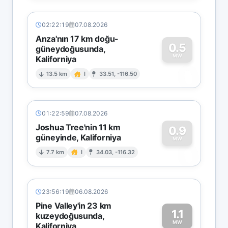
02:22:19
07.08.2026
Anza'nın 17 km doğu-
0.5
güneydoğusunda,
MW
Kaliforniya
0
13.5 km
I
33.51, -116.50
01:22:59
07.08.2026
Joshua Tree'nin 11 km
0.9
güneyinde, Kaliforniya
0
MW
7.7 km
I
34.03, -116.32
23:56:19
06.08.2026
Pine Valley'in 23 km
1.1
kuzeydoğusunda,
MW
Kaliforniya