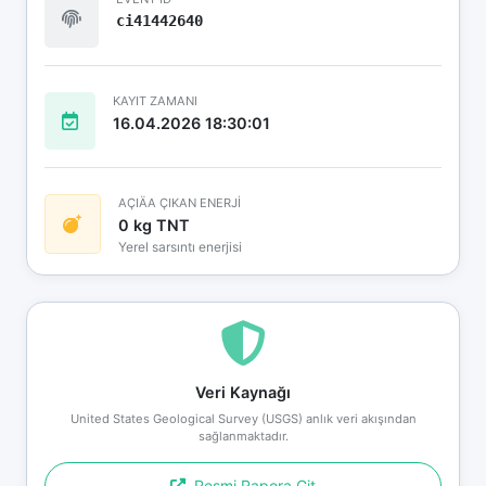
ci41442640
KAYIT ZAMANI
16.04.2026 18:30:01
AÇIÄA ÇIKAN ENERJİ
0 kg TNT
Yerel sarsıntı enerjisi
Veri Kaynağı
United States Geological Survey (USGS) anlık veri akışından
sağlanmaktadır.
Resmi Rapora Git