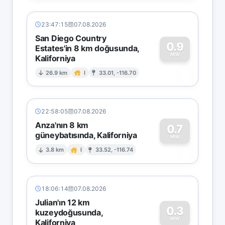
23:47:15
07.08.2026
San Diego Country
0.9
Estates'in 8 km doğusunda,
MW
Kaliforniya
0
26.9 km
I
33.01, -116.70
22:58:05
07.08.2026
Anza'nın 8 km
0.7
güneybatısında, Kaliforniya
0
MW
3.8 km
I
33.52, -116.74
18:06:14
07.08.2026
Julian'ın 12 km
0.3
kuzeydoğusunda,
MW
Kaliforniya