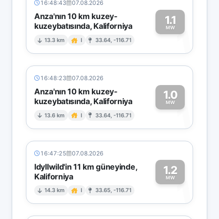
16:48:43
07.08.2026
Anza'nın 10 km kuzey-
1.1
kuzeybatısında, Kaliforniya
1
MW
13.3 km
I
33.64, -116.71
16:48:23
07.08.2026
Anza'nın 10 km kuzey-
1.0
kuzeybatısında, Kaliforniya
1
MW
13.6 km
I
33.64, -116.71
16:47:25
07.08.2026
Idyllwild'in 11 km güneyinde,
1.2
Kaliforniya
1
MW
14.3 km
I
33.65, -116.71