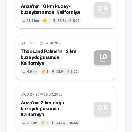
Anza'nın 10 km kuzey-
0.8
kuzeybatısında, Kaliforniya
0
MW
13.4 km
I
33.64, -116.71
01:57:07
09.08.2026
Thousand Palms'ın 12 km
1.0
kuzeydoğusunda,
MW
Kaliforniya
1
4.9 km
I
33.91, -116.32
00:37:33
09.08.2026
Anza'nın 2 km doğu-
0.6
kuzeydoğusunda,
MW
Kaliforniya
0
7.8 km
I
33.56, -116.66