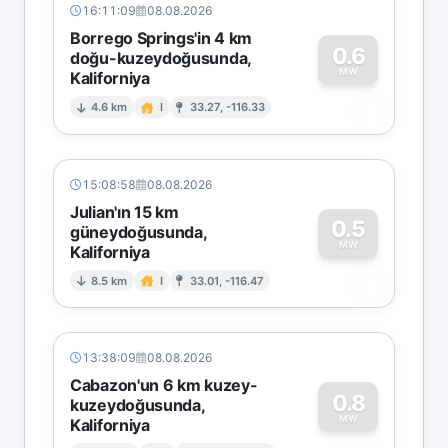
16:11:09
08.08.2026
Borrego Springs'in 4 km
0.6
doğu-kuzeydoğusunda,
MW
Kaliforniya
0
4.6 km
I
33.27, -116.33
15:08:58
08.08.2026
Julian'ın 15 km
0.5
güneydoğusunda,
MW
Kaliforniya
0
8.5 km
I
33.01, -116.47
13:38:09
08.08.2026
Cabazon'un 6 km kuzey-
0.8
kuzeydoğusunda,
MW
Kaliforniya