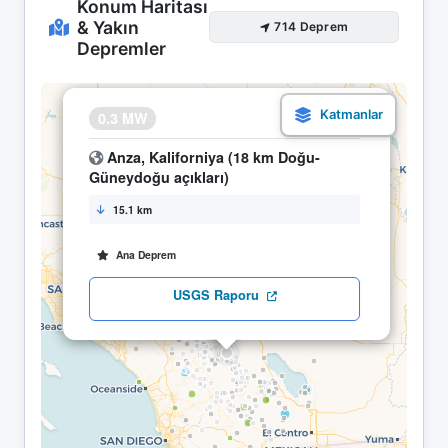
Konum Haritası
& Yakın
714 Deprem
Depremler
×
0.3 MW
16.04 21:04
Anza, Kaliforniya (18 km Doğu-
Güneydoğu açıkları)
15.1 km
Ana Deprem
USGS Raporu