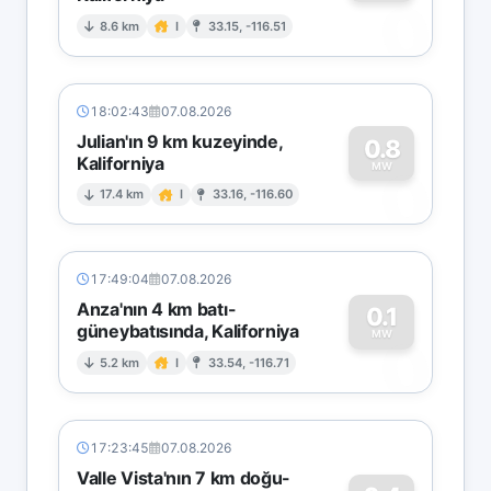
0
8.6 km
I
33.15, -116.51
18:02:43
07.08.2026
Julian'ın 9 km kuzeyinde,
0.8
Kaliforniya
0
MW
17.4 km
I
33.16, -116.60
17:49:04
07.08.2026
Anza'nın 4 km batı-
0.1
güneybatısında, Kaliforniya
0
MW
5.2 km
I
33.54, -116.71
17:23:45
07.08.2026
Valle Vista'nın 7 km doğu-