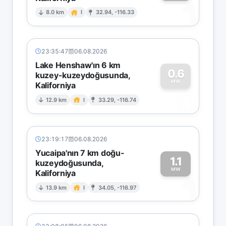
1
8.0 km
I
32.94, -116.33
23:35:47
06.08.2026
Lake Henshaw'ın 6 km
0.6
kuzey-kuzeydoğusunda,
MW
Kaliforniya
0
12.9 km
I
33.29, -116.74
23:19:17
06.08.2026
Yucaipa'nın 7 km doğu-
1.1
kuzeydoğusunda,
MW
Kaliforniya
1
13.9 km
I
34.05, -116.97