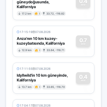
0.4
güneydoğusunda,
MW
Kaliforniya
0
17.2 km
I
33.72, -116.82
17:15:19
07.08.2026
Anza'nın 10 km kuzey-
0.7
kuzeybatısında, Kaliforniya
0
MW
12.9 km
I
33.64, -116.71
17:11:55
07.08.2026
Idyllwild'in 10 km güneyinde,
0.4
Kaliforniya
0
MW
13.7 km
I
33.65, -116.70
17:04:17
07.08.2026