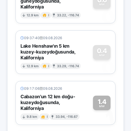
güneydoğusunda,
MW
Kaliforniya
0
12.9 km
I
33.22, -116.74
09:37:40
09.08.2026
Lake Henshaw'ın 5 km
0.4
kuzey-kuzeydoğusunda,
MW
Kaliforniya
0
12.9 km
I
33.29, -116.74
09:17:06
09.08.2026
Cabazon'un 12 km doğu-
1.4
kuzeydoğusunda,
MW
Kaliforniya
1
9.8 km
I
33.94, -116.67