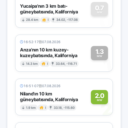
Yucaipa'nın 3 km batı-
0.7
güneybatısında, Kaliforniya
0
MW
28.4 km
I
34.02, -117.08
16:52:17
07.08.2026
Anza'nın 10 km kuzey-
1.3
kuzeybatısında, Kaliforniya
1
MW
14.3 km
I
33.64, -116.71
16:51:07
07.08.2026
Niland'ın 10 km
2.0
güneybatısında, Kaliforniya
2
MW
1.9 km
I
33.18, -115.60