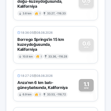
0.5
doğu-kuzeydoğusunda,
MW
Kaliforniya
0
3.6 km
I
33.27, -116.33
18:36:05
08.08.2026
Borrego Springs'in 15 km
0.6
kuzeydoğusunda,
MW
Kaliforniya
0
10.8 km
I
33.36, -116.28
18:27:25
08.08.2026
Anza'nın 6 km batı-
1.1
güneybatısında, Kaliforniya
1
MW
6.9 km
I
33.53, -116.72