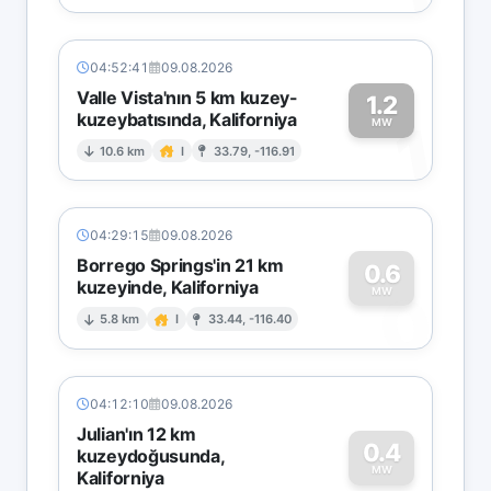
04:52:41
09.08.2026
Valle Vista'nın 5 km kuzey-
1.2
kuzeybatısında, Kaliforniya
1
MW
10.6 km
I
33.79, -116.91
04:29:15
09.08.2026
Borrego Springs'in 21 km
0.6
kuzeyinde, Kaliforniya
0
MW
5.8 km
I
33.44, -116.40
04:12:10
09.08.2026
Julian'ın 12 km
0.4
kuzeydoğusunda,
MW
Kaliforniya