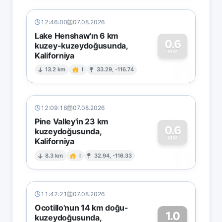
12:46:00
07.08.2026
Lake Henshaw'ın 6 km
0.6
kuzey-kuzeydoğusunda,
MW
Kaliforniya
0
13.2 km
I
33.29, -116.74
12:09:16
07.08.2026
Pine Valley'in 23 km
0.6
kuzeydoğusunda,
MW
Kaliforniya
0
8.3 km
I
32.94, -116.33
11:42:21
07.08.2026
Ocotillo'nun 14 km doğu-
1.0
kuzeydoğusunda,