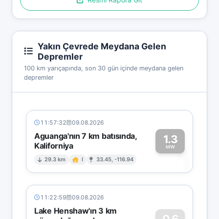
Yakın Çevrede Meydana Gelen
Depremler
100 km yarıçapında, son 30 gün içinde meydana gelen
depremler
11:57:32
09.08.2026
Aguanga'nın 7 km batısında,
1.3
Kaliforniya
1
MW
29.3 km
I
33.45, -116.94
11:22:59
09.08.2026
Lake Henshaw'ın 3 km
0.6