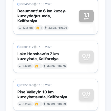
06:45:58
07.08.2026
Beaumont'un 6 km kuzey-
1.1
kuzeydoğusunda,
MW
Kaliforniya
1
12.2 km
I
33.98, -116.96
06:01:12
07.08.2026
Lake Henshaw'ın 2 km
0.9
kuzeyinde, Kaliforniya
0
MW
6.6 km
I
33.26, -116.76
02:51:40
07.08.2026
Pine Valley'in 10 km
0.9
kuzeybatısında, Kaliforniya
0
MW
8.2 km
I
32.89, -116.59