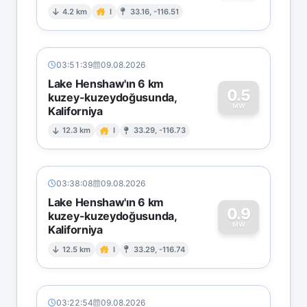
0
4.2 km
I
33.16, -116.51
03:51:39
09.08.2026
Lake Henshaw'ın 6 km
0.5
kuzey-kuzeydoğusunda,
MW
Kaliforniya
0
12.3 km
I
33.29, -116.73
03:38:08
09.08.2026
Lake Henshaw'ın 6 km
0.9
kuzey-kuzeydoğusunda,
MW
Kaliforniya
0
12.5 km
I
33.29, -116.74
03:22:54
09.08.2026