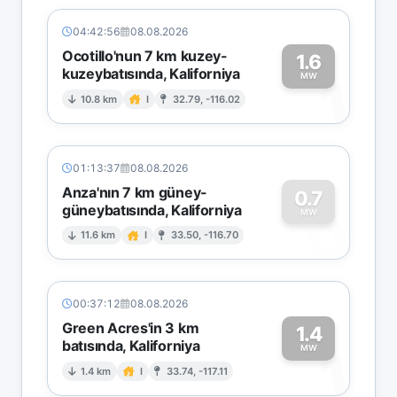
04:42:56
08.08.2026
Ocotillo'nun 7 km kuzey-
1.6
kuzeybatısında, Kaliforniya
1
MW
10.8 km
I
32.79, -116.02
01:13:37
08.08.2026
Anza'nın 7 km güney-
0.7
güneybatısında, Kaliforniya
0
MW
11.6 km
I
33.50, -116.70
00:37:12
08.08.2026
Green Acres'in 3 km
1.4
batısında, Kaliforniya
1
MW
1.4 km
I
33.74, -117.11