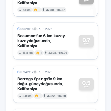
MW
Kaliforniya
1
7.1 km
I
32.80, -115.87
09:29:16
07.08.2026
Beaumont'un 6 km kuzey-
0.7
kuzeydoğusunda,
MW
Kaliforniya
0
15.8 km
I
33.98, -116.96
07:42:12
07.08.2026
Borrego Springs'in 9 km
0.5
doğu-güneydoğusunda,
MW
Kaliforniya
0
8.0 km
I
33.22, -116.29