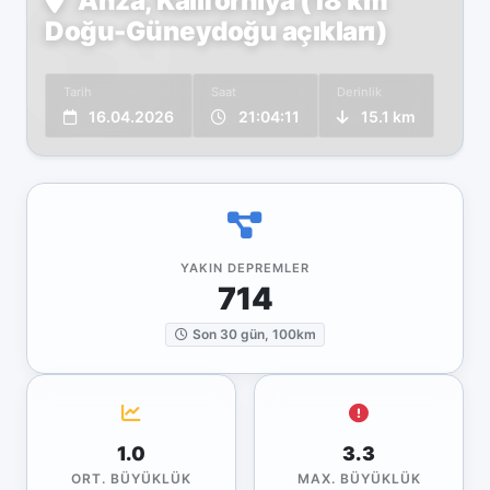
Anza, Kaliforniya (18 km
Doğu-Güneydoğu açıkları)
Tarih
Saat
Derinlik
16.04.2026
21:04:11
15.1 km
YAKIN DEPREMLER
714
Son 30 gün, 100km
1.0
3.3
ORT. BÜYÜKLÜK
MAX. BÜYÜKLÜK