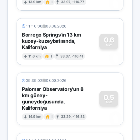
0
13.9 km
I
33.97, -116.77
11:10:00
08.08.2026
Borrego Springs'in 13 km
0.6
kuzey-kuzeybatısında,
MW
Kaliforniya
0
11.6 km
I
33.37, -116.41
09:39:02
08.08.2026
Palomar Observatory'un 8
km güney-
0.5
güneydoğusunda,
MW
Kaliforniya
0
14.9 km
I
33.29, -116.83