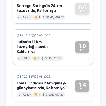
Borrego Springs'in 24 km
0.6
kuzeyinde, Kaliforniya
0
MW
13.4 km
I
33.47, -116.42
18:15:42
06.08.2026
Julian'ın 11 km
1.0
kuzeydoğusunda,
MW
Kaliforniya
1
5.0 km
I
33.15, -116.53
17:22:32
06.08.2026
Loma Linda'nın 2 km güney-
1.4
güneybatısında, Kaliforniya
1
MW
17.3 km
I
34.03, -117.27