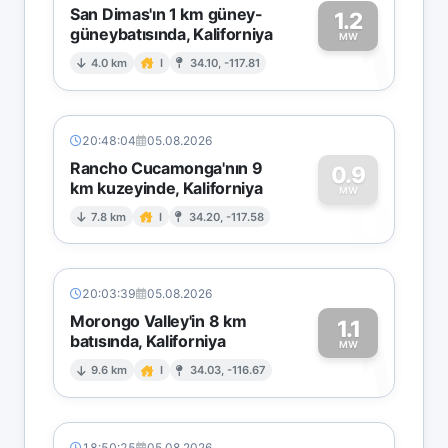
San Dimas'ın 1 km güney-
1.2
güneybatısında, Kaliforniya
1
MW
4.0 km
I
34.10, -117.81
20:48:04
05.08.2026
Rancho Cucamonga'nın 9
0.9
km kuzeyinde, Kaliforniya
0
MW
7.8 km
I
34.20, -117.58
20:03:39
05.08.2026
Morongo Valley'in 8 km
1.1
batısında, Kaliforniya
1
MW
9.6 km
I
34.03, -116.67
18:50:25
05.08.2026