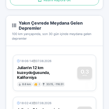
Yakın Çevrede Meydana Gelen
Depremler
100 km yarıçapında, son 30 gün içinde meydana gelen
depremler
18:06:14
07.08.2026
Julian'ın 12 km
0.3
kuzeydoğusunda,
MW
Kaliforniya
0
8.6 km
I
33.15, -116.51
18:02:43
07.08.2026