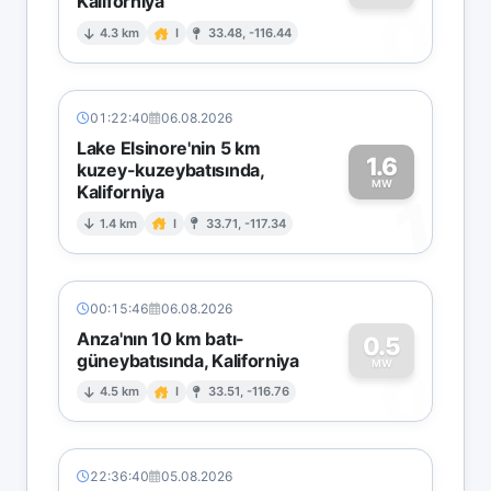
Kaliforniya
0
4.3 km
I
33.48, -116.44
01:22:40
06.08.2026
Lake Elsinore'nin 5 km
1.6
kuzey-kuzeybatısında,
MW
Kaliforniya
1
1.4 km
I
33.71, -117.34
00:15:46
06.08.2026
Anza'nın 10 km batı-
0.5
güneybatısında, Kaliforniya
0
MW
4.5 km
I
33.51, -116.76
22:36:40
05.08.2026