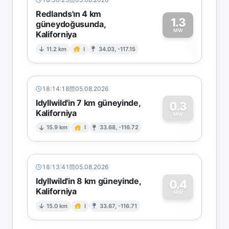
Redlands'ın 4 km
1.3
güneydoğusunda,
MW
Kaliforniya
1
11.2 km
I
34.03, -117.15
18:14:18
05.08.2026
Idyllwild'in 7 km güneyinde,
0.3
Kaliforniya
0
MW
15.9 km
I
33.68, -116.72
18:13:41
05.08.2026
Idyllwild'in 8 km güneyinde,
0.4
Kaliforniya
0
MW
15.0 km
I
33.67, -116.71