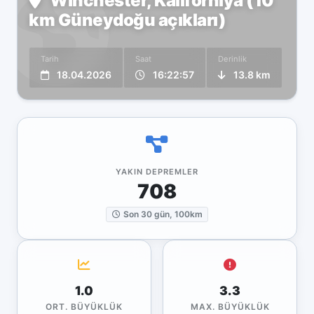
Winchester, Kaliforniya (10
km Güneydoğu açıkları)
Tarih
Saat
Derinlik
18.04.2026
16:22:57
13.8 km
YAKIN DEPREMLER
708
Son 30 gün, 100km
1.0
3.3
ORT. BÜYÜKLÜK
MAX. BÜYÜKLÜK