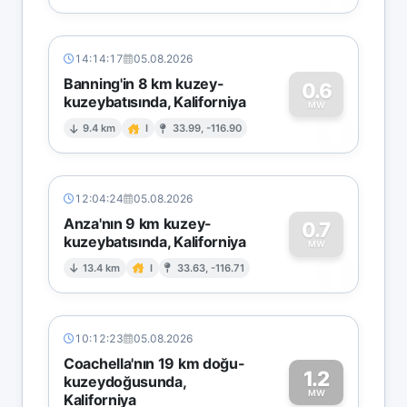
14:14:17
05.08.2026
Banning'in 8 km kuzey-
0.6
kuzeybatısında, Kaliforniya
0
MW
9.4 km
I
33.99, -116.90
12:04:24
05.08.2026
Anza'nın 9 km kuzey-
0.7
kuzeybatısında, Kaliforniya
0
MW
13.4 km
I
33.63, -116.71
10:12:23
05.08.2026
Coachella'nın 19 km doğu-
1.2
kuzeydoğusunda,
MW
Kaliforniya