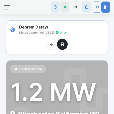
İnternet
bağlantınız
koptu!
Çevrimdışı
Deprem Detayı
moddasınız.
Dünya Depremleri (USGS)
•
Onaylı
Hafif Åiddette
1.2 MW