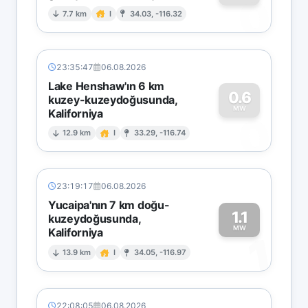
0
7.7 km
I
34.03, -116.32
23:35:47
06.08.2026
Lake Henshaw'ın 6 km
0.6
kuzey-kuzeydoğusunda,
MW
Kaliforniya
0
12.9 km
I
33.29, -116.74
23:19:17
06.08.2026
Yucaipa'nın 7 km doğu-
1.1
kuzeydoğusunda,
MW
Kaliforniya
1
13.9 km
I
34.05, -116.97
22:08:05
06.08.2026