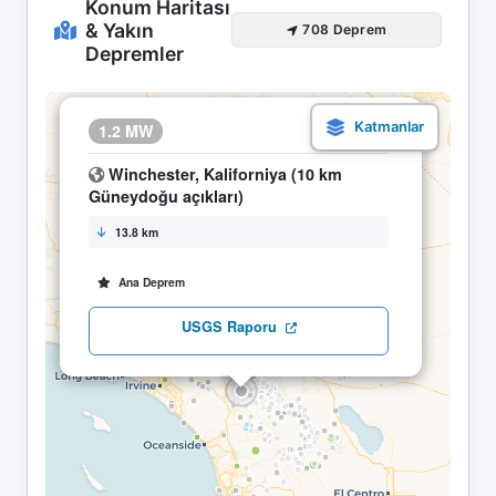
Konum Haritası
& Yakın
708 Deprem
Depremler
×
1.2 MW
18.04 16:22
Winchester, Kaliforniya (10 km
Güneydoğu açıkları)
13.8 km
Ana Deprem
USGS Raporu