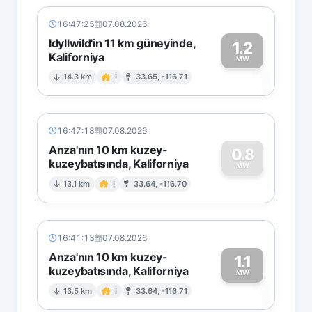
16:47:25
07.08.2026
Idyllwild'in 11 km güneyinde,
1.2
Kaliforniya
1
MW
14.3 km
I
33.65, -116.71
16:47:18
07.08.2026
Anza'nın 10 km kuzey-
0.8
kuzeybatısında, Kaliforniya
0
MW
13.1 km
I
33.64, -116.70
16:41:13
07.08.2026
Anza'nın 10 km kuzey-
1.1
kuzeybatısında, Kaliforniya
1
MW
13.5 km
I
33.64, -116.71