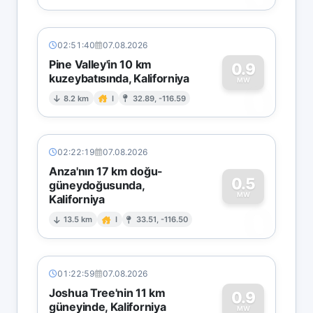
02:51:40
07.08.2026
Pine Valley'in 10 km
0.9
kuzeybatısında, Kaliforniya
0
MW
8.2 km
I
32.89, -116.59
02:22:19
07.08.2026
Anza'nın 17 km doğu-
0.5
güneydoğusunda,
MW
Kaliforniya
0
13.5 km
I
33.51, -116.50
01:22:59
07.08.2026
Joshua Tree'nin 11 km
0.9
güneyinde, Kaliforniya
MW