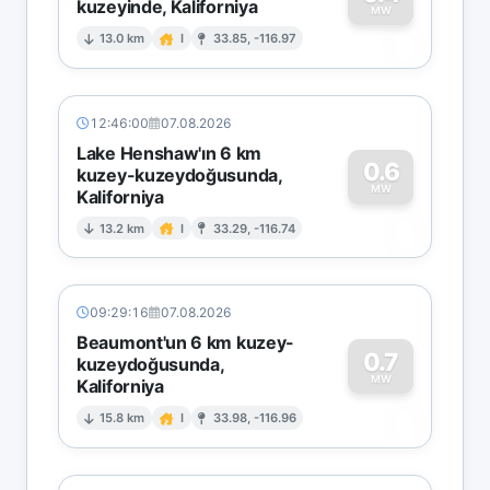
kuzeyinde, Kaliforniya
0
MW
13.0 km
I
33.85, -116.97
12:46:00
07.08.2026
Lake Henshaw'ın 6 km
0.6
kuzey-kuzeydoğusunda,
MW
Kaliforniya
0
13.2 km
I
33.29, -116.74
09:29:16
07.08.2026
Beaumont'un 6 km kuzey-
0.7
kuzeydoğusunda,
MW
Kaliforniya
0
15.8 km
I
33.98, -116.96