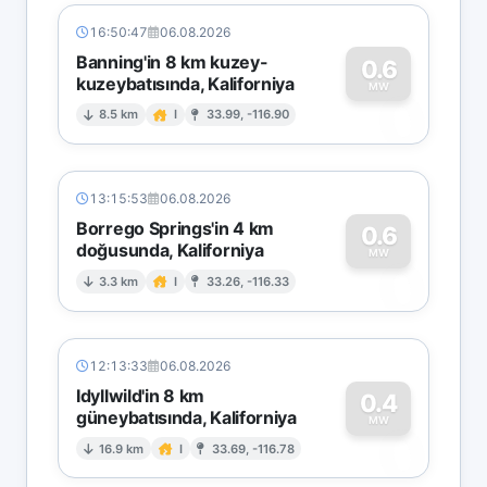
16:50:47
06.08.2026
Banning'in 8 km kuzey-
0.6
kuzeybatısında, Kaliforniya
0
MW
8.5 km
I
33.99, -116.90
13:15:53
06.08.2026
Borrego Springs'in 4 km
0.6
doğusunda, Kaliforniya
0
MW
3.3 km
I
33.26, -116.33
12:13:33
06.08.2026
Idyllwild'in 8 km
0.4
güneybatısında, Kaliforniya
0
MW
16.9 km
I
33.69, -116.78