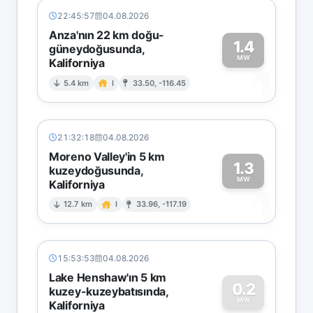
22:45:57
04.08.2026
Anza'nın 22 km doğu-
1.4
güneydoğusunda,
MW
Kaliforniya
1
5.4 km
I
33.50, -116.45
21:32:18
04.08.2026
Moreno Valley'in 5 km
1.3
kuzeydoğusunda,
MW
Kaliforniya
1
12.7 km
I
33.96, -117.19
15:53:53
04.08.2026
Lake Henshaw'ın 5 km
0.2
kuzey-kuzeybatısında,
MW
Kaliforniya