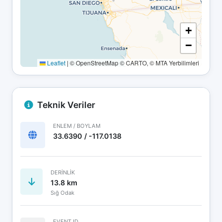
+
−
Leaflet
|
© OpenStreetMap © CARTO, © MTA Yerbilimleri
Teknik Veriler
ENLEM / BOYLAM
33.6390 / -117.0138
DERINLIK
13.8 km
Sığ Odak
EVENT ID