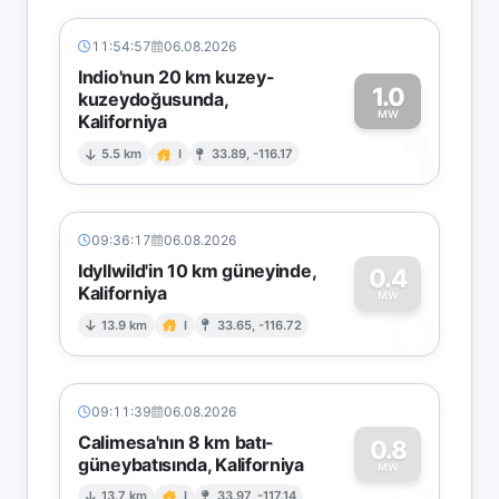
11:54:57
06.08.2026
Indio'nun 20 km kuzey-
1.0
kuzeydoğusunda,
MW
Kaliforniya
1
5.5 km
I
33.89, -116.17
09:36:17
06.08.2026
Idyllwild'in 10 km güneyinde,
0.4
Kaliforniya
0
MW
13.9 km
I
33.65, -116.72
09:11:39
06.08.2026
Calimesa'nın 8 km batı-
0.8
güneybatısında, Kaliforniya
MW
13.7 km
I
33.97, -117.14