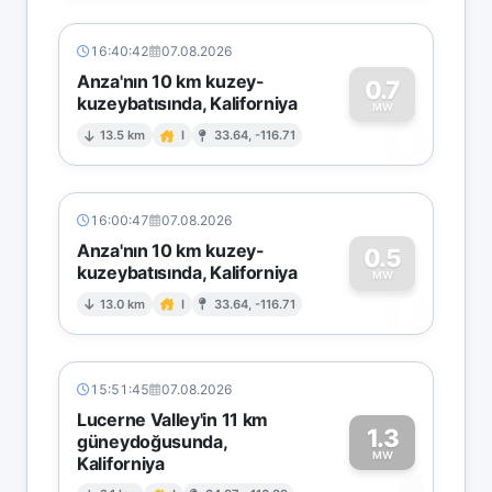
16:40:42
07.08.2026
Anza'nın 10 km kuzey-
0.7
kuzeybatısında, Kaliforniya
0
MW
13.5 km
I
33.64, -116.71
16:00:47
07.08.2026
Anza'nın 10 km kuzey-
0.5
kuzeybatısında, Kaliforniya
0
MW
13.0 km
I
33.64, -116.71
15:51:45
07.08.2026
Lucerne Valley'in 11 km
1.3
güneydoğusunda,
MW
Kaliforniya