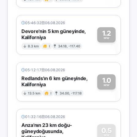
0
05:46:32
06.08.2026
Devore'nin 5 km güneyinde,
1.2
Kaliforniya
1
MW
8.3 km
I
34.18, -117.40
05:12:17
06.08.2026
Redlands'ın 6 km güneyinde,
1.0
Kaliforniya
1
MW
13.5 km
I
34.00, -117.18
01:32:16
06.08.2026
Anza'nın 23 km doğu-
0.5
güneydoğusunda,
MW