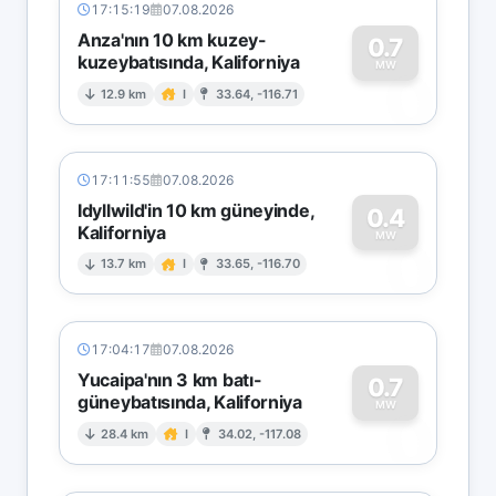
17:15:19
07.08.2026
Anza'nın 10 km kuzey-
0.7
kuzeybatısında, Kaliforniya
0
MW
12.9 km
I
33.64, -116.71
17:11:55
07.08.2026
Idyllwild'in 10 km güneyinde,
0.4
Kaliforniya
0
MW
13.7 km
I
33.65, -116.70
17:04:17
07.08.2026
Yucaipa'nın 3 km batı-
0.7
güneybatısında, Kaliforniya
0
MW
28.4 km
I
34.02, -117.08