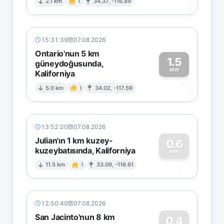
1
2.1 km
I
34.37, -116.89
15:31:39
07.08.2026
Ontario'nun 5 km
1.5
güneydoğusunda,
MW
Kaliforniya
1
5.0 km
I
34.02, -117.59
13:52:20
07.08.2026
Julian'ın 1 km kuzey-
0.6
kuzeybatısında, Kaliforniya
0
MW
11.5 km
I
33.09, -116.61
12:50:40
07.08.2026
San Jacinto'nun 8 km
0.4