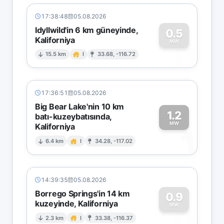
17:38:48
05.08.2026
Idyllwild'in 6 km güneyinde,
0.5
Kaliforniya
0
MW
15.5 km
I
33.68, -116.72
17:36:51
05.08.2026
Big Bear Lake'nin 10 km
1.2
batı-kuzeybatısında,
MW
Kaliforniya
1
6.4 km
I
34.28, -117.02
14:39:35
05.08.2026
Borrego Springs'in 14 km
0.9
kuzeyinde, Kaliforniya
0
MW
2.3 km
I
33.38, -116.37