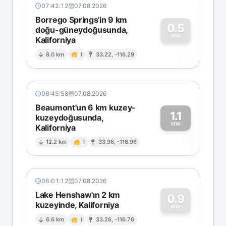
07:42:12
07.08.2026
Borrego Springs'in 9 km
0.5
doğu-güneydoğusunda,
MW
Kaliforniya
0
8.0 km
I
33.22, -116.29
06:45:58
07.08.2026
Beaumont'un 6 km kuzey-
1.1
kuzeydoğusunda,
MW
Kaliforniya
1
12.2 km
I
33.98, -116.96
06:01:12
07.08.2026
Lake Henshaw'ın 2 km
0.9
kuzeyinde, Kaliforniya
0
MW
6.6 km
I
33.26, -116.76