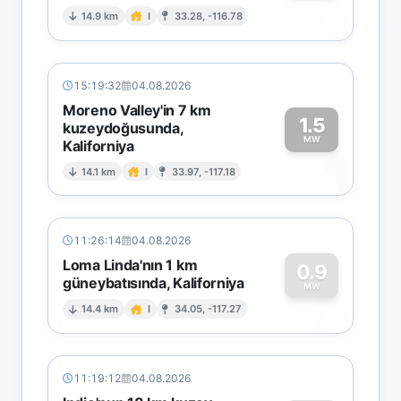
0
14.9 km
I
33.28, -116.78
15:19:32
04.08.2026
Moreno Valley'in 7 km
1.5
kuzeydoğusunda,
MW
Kaliforniya
1
14.1 km
I
33.97, -117.18
11:26:14
04.08.2026
Loma Linda'nın 1 km
0.9
güneybatısında, Kaliforniya
0
MW
14.4 km
I
34.05, -117.27
11:19:12
04.08.2026