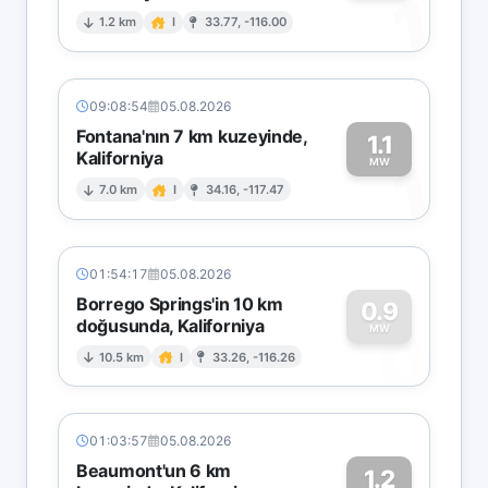
1
1.2 km
I
33.77, -116.00
09:08:54
05.08.2026
Fontana'nın 7 km kuzeyinde,
1.1
Kaliforniya
1
MW
7.0 km
I
34.16, -117.47
01:54:17
05.08.2026
Borrego Springs'in 10 km
0.9
doğusunda, Kaliforniya
0
MW
10.5 km
I
33.26, -116.26
01:03:57
05.08.2026
Beaumont'un 6 km
1.2