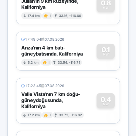
Julian'ın 9 km kuzeyinde,
0.8
Kaliforniya
0
MW
17.4 km
I
33.16, -116.60
17:49:04
07.08.2026
Anza'nın 4 km batı-
0.1
güneybatısında, Kaliforniya
0
MW
5.2 km
I
33.54, -116.71
17:23:45
07.08.2026
Valle Vista'nın 7 km doğu-
0.4
güneydoğusunda,
MW
Kaliforniya
0
17.2 km
I
33.72, -116.82