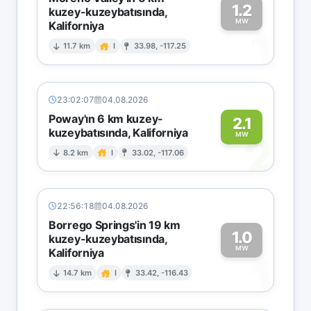
1.2
kuzey-kuzeybatısında,
MW
Kaliforniya
1
11.7 km
I
33.98, -117.25
23:02:07
04.08.2026
Poway'ın 6 km kuzey-
2.1
kuzeybatısında, Kaliforniya
2
MW
8.2 km
I
33.02, -117.06
22:56:18
04.08.2026
Borrego Springs'in 19 km
1.0
kuzey-kuzeybatısında,
MW
Kaliforniya
1
14.7 km
I
33.42, -116.43