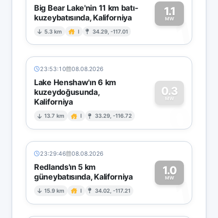
Big Bear Lake'nin 11 km batı-
1.1
kuzeybatısında, Kaliforniya
1
MW
5.3 km
I
34.29, -117.01
23:53:10
08.08.2026
Lake Henshaw'ın 6 km
0.3
kuzeydoğusunda,
MW
Kaliforniya
0
13.7 km
I
33.29, -116.72
23:29:46
08.08.2026
Redlands'ın 5 km
1.0
güneybatısında, Kaliforniya
1
MW
15.9 km
I
34.02, -117.21