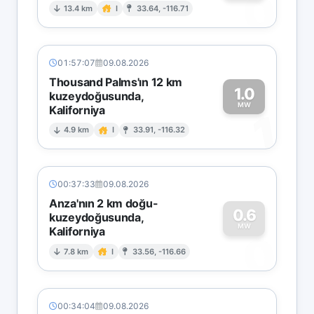
0
13.4 km
I
33.64, -116.71
01:57:07
09.08.2026
Thousand Palms'ın 12 km
1.0
kuzeydoğusunda,
MW
Kaliforniya
1
4.9 km
I
33.91, -116.32
00:37:33
09.08.2026
Anza'nın 2 km doğu-
0.6
kuzeydoğusunda,
MW
Kaliforniya
0
7.8 km
I
33.56, -116.66
00:34:04
09.08.2026