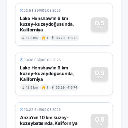
03:51:39
09.08.2026
Lake Henshaw'ın 6 km
0.5
kuzey-kuzeydoğusunda,
MW
Kaliforniya
0
12.3 km
I
33.29, -116.73
03:38:08
09.08.2026
Lake Henshaw'ın 6 km
0.9
kuzey-kuzeydoğusunda,
MW
Kaliforniya
0
12.5 km
I
33.29, -116.74
03:22:54
09.08.2026
Anza'nın 10 km kuzey-
0.8
kuzeybatısında, Kaliforniya
MW