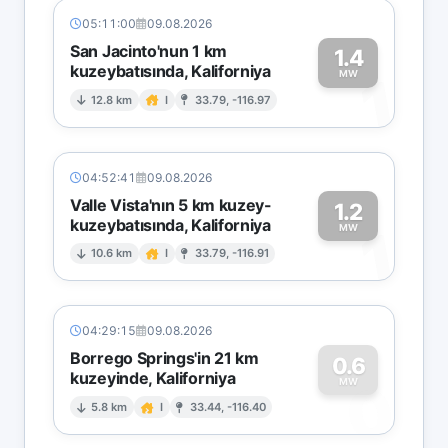
05:11:00
09.08.2026
San Jacinto'nun 1 km
1.4
kuzeybatısında, Kaliforniya
1
MW
12.8 km
I
33.79, -116.97
04:52:41
09.08.2026
Valle Vista'nın 5 km kuzey-
1.2
kuzeybatısında, Kaliforniya
1
MW
10.6 km
I
33.79, -116.91
04:29:15
09.08.2026
Borrego Springs'in 21 km
0.6
kuzeyinde, Kaliforniya
0
MW
5.8 km
I
33.44, -116.40