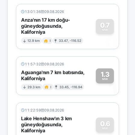
13:01:36
09.08.2026
Anza'nın 17 km doğu-
0.7
güneydoğusunda,
MW
Kaliforniya
0
12.9 km
I
33.47, -116.52
11:57:32
09.08.2026
Aguanga'nın 7 km batısında,
1.3
Kaliforniya
1
MW
29.3 km
I
33.45, -116.94
11:22:59
09.08.2026
Lake Henshaw'ın 3 km
0.6
güneydoğusunda,
MW
Kaliforniya