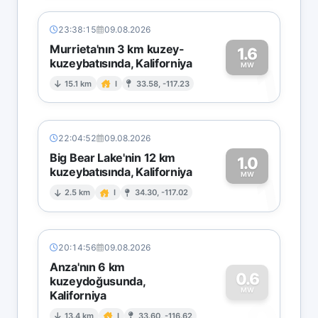
23:38:15
09.08.2026
Murrieta'nın 3 km kuzey-
1.6
kuzeybatısında, Kaliforniya
1
MW
15.1 km
I
33.58, -117.23
22:04:52
09.08.2026
Big Bear Lake'nin 12 km
1.0
kuzeybatısında, Kaliforniya
1
MW
2.5 km
I
34.30, -117.02
20:14:56
09.08.2026
Anza'nın 6 km
0.6
kuzeydoğusunda,
MW
Kaliforniya
13.4 km
I
33.60, -116.62