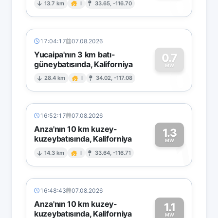
0
13.7 km
I
33.65, -116.70
17:04:17
07.08.2026
Yucaipa'nın 3 km batı-
0.7
güneybatısında, Kaliforniya
0
MW
28.4 km
I
34.02, -117.08
16:52:17
07.08.2026
Anza'nın 10 km kuzey-
1.3
kuzeybatısında, Kaliforniya
1
MW
14.3 km
I
33.64, -116.71
16:48:43
07.08.2026
Anza'nın 10 km kuzey-
1.1
kuzeybatısında, Kaliforniya
MW