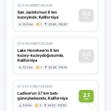
12:50:40
07.08.2026
San Jacinto'nun 8 km
0.4
kuzeyinde, Kaliforniya
0
MW
13.0 km
I
33.85, -116.97
12:46:00
07.08.2026
Lake Henshaw'ın 6 km
0.6
kuzey-kuzeydoğusunda,
MW
Kaliforniya
0
13.2 km
I
33.29, -116.74
12:07:57
07.08.2026
Ludlow'un 37 km batı-
2.1
güneybatısında, Kaliforniya
2
MW
3.3 km
II
34.57, -116.52