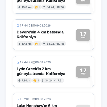
güneybatısında, Kaliforniya
1
MW
10.0 km
I
34.24, -117.52
17:44:28
09.08.2026
Devore'nin 4 km batısında,
1.7
Kaliforniya
1
MW
10.2 km
I
34.22, -117.45
17:44:27
09.08.2026
Lytle Creek'in 2 km
1.7
güneybatısında, Kaliforniya
1
MW
7.9 km
I
34.24, -117.51
16:28:53
09.08.2026
Lake Henshaw'ın 6 km