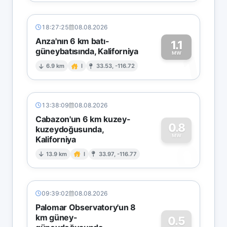
18:27:25
08.08.2026
Anza'nın 6 km batı-
1.1
güneybatısında, Kaliforniya
1
MW
6.9 km
I
33.53, -116.72
13:38:09
08.08.2026
Cabazon'un 6 km kuzey-
0.8
kuzeydoğusunda,
MW
Kaliforniya
0
13.9 km
I
33.97, -116.77
09:39:02
08.08.2026
Palomar Observatory'un 8
km güney-
0.5