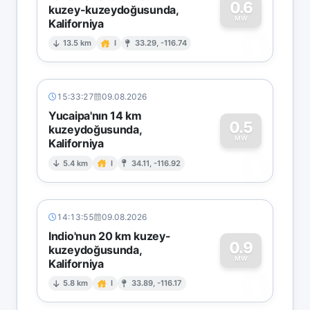
0.6
kuzey-kuzeydoğusunda,
MW
Kaliforniya
0
13.5 km
I
33.29, -116.74
15:33:27
09.08.2026
Yucaipa'nın 14 km
0.5
kuzeydoğusunda,
MW
Kaliforniya
0
5.4 km
I
34.11, -116.92
14:13:55
09.08.2026
Indio'nun 20 km kuzey-
0.9
kuzeydoğusunda,
MW
Kaliforniya
0
5.8 km
I
33.89, -116.17