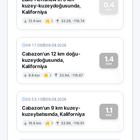
0.4
kuzey-kuzeydoğusunda,
MW
Kaliforniya
0
12.9 km
I
33.29, -116.74
09:17:06
09.08.2026
Cabazon'un 12 km doğu-
1.4
kuzeydoğusunda,
MW
Kaliforniya
1
9.8 km
I
33.94, -116.67
05:53:15
09.08.2026
Cabazon'un 9 km kuzey-
1.1
kuzeybatısında, Kaliforniya
1
MW
16.8 km
I
33.99, -116.81