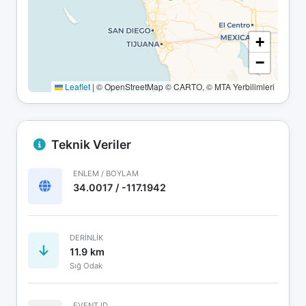
+
−
Leaflet
|
© OpenStreetMap © CARTO, © MTA Yerbilimleri
Teknik Veriler
ENLEM / BOYLAM
34.0017 / -117.1942
DERINLIK
11.9 km
Sığ Odak
EVENT ID