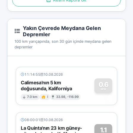
Yakın Çevrede Meydana Gelen
Depremler
100 km yarıçapında, son 30 gün içinde meydana gelen
depremler
11:14:55
10.08.2026
Calimesa'nın 5 km
0.6
doğusunda, Kaliforniya
0
MW
7.0 km
I
33.98, -116.99
08:00:01
10.08.2026
La Quinta'nın 23 km güney-
1.1