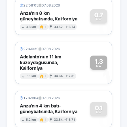
22:58:05
07.08.2026
Anza'nın 8 km
0.7
güneybatısında, Kaliforniya
0
MW
3.8 km
I
33.52, -116.74
22:46:39
07.08.2026
Adelanto'nun 11 km
1.3
kuzeydoğusunda,
MW
Kaliforniya
1
-1.1 km
I
34.64, -117.31
17:49:04
07.08.2026
Anza'nın 4 km batı-
0.1
güneybatısında, Kaliforniya
0
MW
5.2 km
I
33.54, -116.71