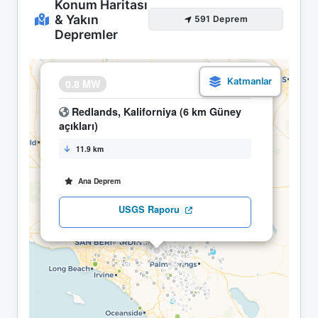
Konum Haritası
& Yakın
591 Deprem
Depremler
×
0.8 MW
19.04 01:28
Redlands, Kaliforniya (6 km Güney
açıkları)
11.9 km
Ana Deprem
USGS Raporu