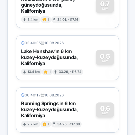
0.7
güneydoğusunda,
MW
Kaliforniya
0
3.4 km
I
34.01, -117.16
03:40:35
10.08.2026
Lake Henshaw'ın 6 km
0.5
kuzey-kuzeydoğusunda,
MW
Kaliforniya
0
13.4 km
I
33.29, -116.74
00:40:17
10.08.2026
Running Springs'in 6 km
0.6
kuzey-kuzeydoğusunda,
MW
Kaliforniya
0
2.7 km
I
34.25, -117.08