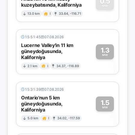
0.5
kuzeybatısında, Kaliforniya
0
MW
13.0 km
I
33.64, -116.71
15:51:45
07.08.2026
Lucerne Valley'in 11 km
1.3
güneydoğusunda,
MW
Kaliforniya
1
2.1 km
I
34.37, -116.89
15:31:39
07.08.2026
Ontario'nun 5 km
1.5
güneydoğusunda,
MW
Kaliforniya
1
5.0 km
I
34.02, -117.59