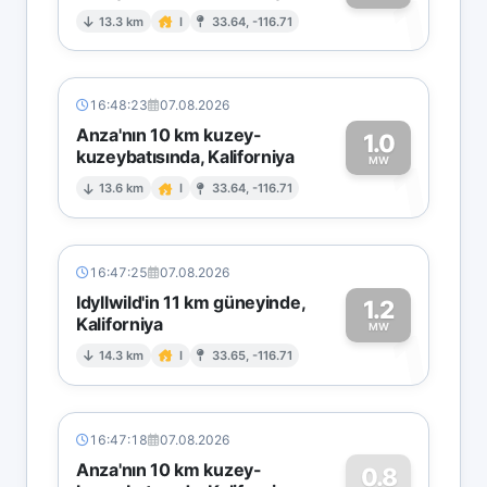
1
13.3 km
I
33.64, -116.71
16:48:23
07.08.2026
Anza'nın 10 km kuzey-
1.0
kuzeybatısında, Kaliforniya
1
MW
13.6 km
I
33.64, -116.71
16:47:25
07.08.2026
Idyllwild'in 11 km güneyinde,
1.2
Kaliforniya
1
MW
14.3 km
I
33.65, -116.71
16:47:18
07.08.2026
Anza'nın 10 km kuzey-
0.8