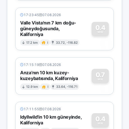
17:23:45
07.08.2026
Valle Vista'nın 7 km doğu-
0.4
güneydoğusunda,
MW
Kaliforniya
0
17.2 km
I
33.72, -116.82
17:15:19
07.08.2026
Anza'nın 10 km kuzey-
0.7
kuzeybatısında, Kaliforniya
0
MW
12.9 km
I
33.64, -116.71
17:11:55
07.08.2026
Idyllwild'in 10 km güneyinde,
0.4
Kaliforniya
MW