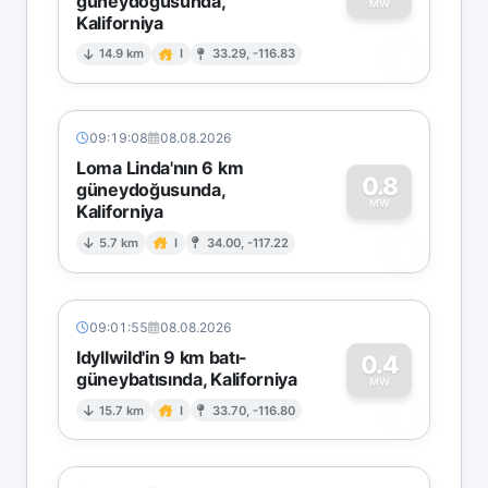
güneydoğusunda,
MW
Kaliforniya
0
14.9 km
I
33.29, -116.83
09:19:08
08.08.2026
Loma Linda'nın 6 km
0.8
güneydoğusunda,
MW
Kaliforniya
0
5.7 km
I
34.00, -117.22
09:01:55
08.08.2026
Idyllwild'in 9 km batı-
0.4
güneybatısında, Kaliforniya
0
MW
15.7 km
I
33.70, -116.80