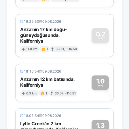
0
19:25:50
09.08.2026
Anza'nın 17 km doğu-
0.2
güneydoğusunda,
MW
Kaliforniya
0
11.8 km
I
33.51, -116.50
18:16:54
09.08.2026
Anza'nın 12 km batısında,
1.0
Kaliforniya
1
MW
6.3 km
I
33.57, -116.81
18:07:34
09.08.2026
Lytle Creek'in 2 km
1.3