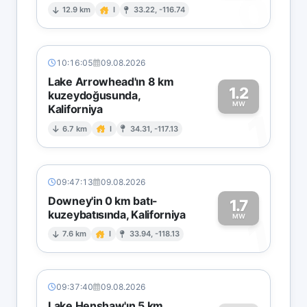
0
12.9 km
I
33.22, -116.74
10:16:05
09.08.2026
Lake Arrowhead'ın 8 km
1.2
kuzeydoğusunda,
MW
Kaliforniya
1
6.7 km
I
34.31, -117.13
09:47:13
09.08.2026
Downey'in 0 km batı-
1.7
kuzeybatısında, Kaliforniya
1
MW
7.6 km
I
33.94, -118.13
09:37:40
09.08.2026
Lake Henshaw'ın 5 km