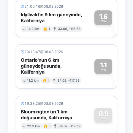
21:00:16
08.08.2026
Idyllwild'in 9 km güneyinde,
1.6
Kaliforniya
1
MW
14.2 km
I
33.66, -116.73
20:13:47
08.08.2026
Ontario'nun 6 km
1.1
güneydoğusunda,
MW
Kaliforniya
1
11.2 km
I
34.02, -117.58
19:38:25
08.08.2026
Bloomington'un 1 km
0.9
doğusunda, Kaliforniya
0
MW
22.3 km
I
34.07, -117.39