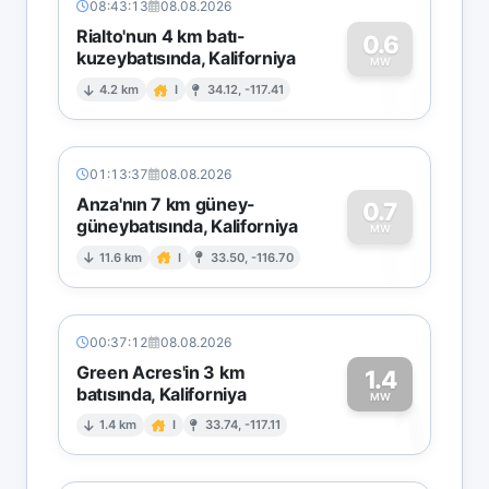
08:43:13
08.08.2026
Rialto'nun 4 km batı-
0.6
kuzeybatısında, Kaliforniya
0
MW
4.2 km
I
34.12, -117.41
01:13:37
08.08.2026
Anza'nın 7 km güney-
0.7
güneybatısında, Kaliforniya
0
MW
11.6 km
I
33.50, -116.70
00:37:12
08.08.2026
Green Acres'in 3 km
1.4
batısında, Kaliforniya
1
MW
1.4 km
I
33.74, -117.11