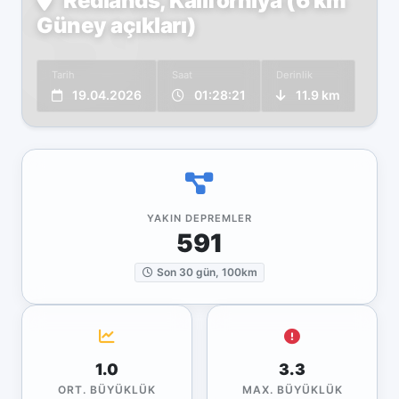
Redlands, Kaliforniya (6 km
Güney açıkları)
Tarih
Saat
Derinlik
19.04.2026
01:28:21
11.9 km
YAKIN DEPREMLER
591
Son 30 gün, 100km
1.0
3.3
ORT. BÜYÜKLÜK
MAX. BÜYÜKLÜK