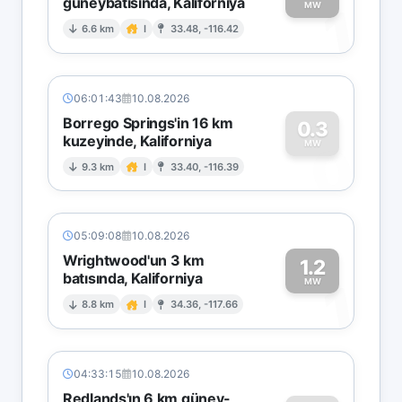
güneybatısında, Kaliforniya
1
MW
6.6 km
I
33.48, -116.42
06:01:43
10.08.2026
Borrego Springs'in 16 km
0.3
kuzeyinde, Kaliforniya
0
MW
9.3 km
I
33.40, -116.39
05:09:08
10.08.2026
Wrightwood'un 3 km
1.2
batısında, Kaliforniya
1
MW
8.8 km
I
34.36, -117.66
04:33:15
10.08.2026
Redlands'ın 6 km güney-