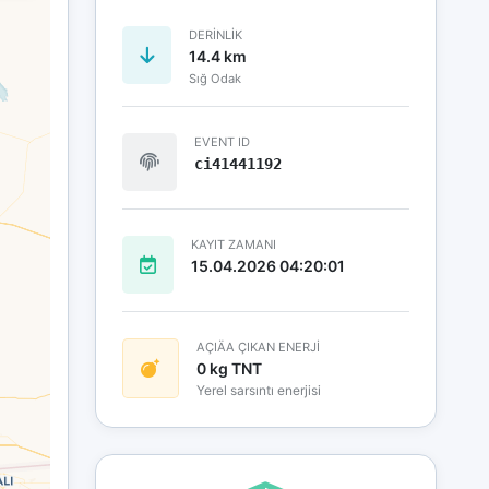
DERINLIK
14.4 km
Sığ Odak
EVENT ID
ci41441192
KAYIT ZAMANI
15.04.2026 04:20:01
AÇIÄA ÇIKAN ENERJİ
0 kg TNT
Yerel sarsıntı enerjisi