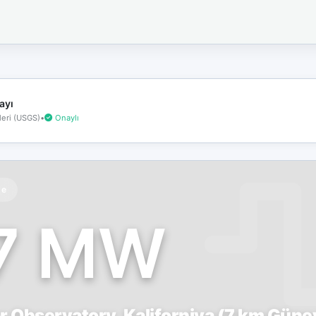
İnternet
bağlantınız
koptu!
Çevrimdışı
moddasınız.
ayı
eri (USGS)
•
Onaylı
te
.7 MW
 Observatory, Kaliforniya (7 km Güne