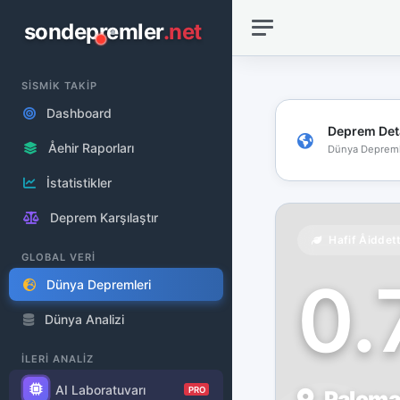
sondepremler
.net
SİSMİK TAKİP
Dashboard
Deprem Det
Åehir Raporları
Dünya Depreml
İstatistikler
Deprem Karşılaştır
Hafif Åiddet
GLOBAL VERİ
0
Dünya Depremleri
Dünya Analizi
İLERİ ANALİZ
AI Laboratuvarı
PRO
Palomar