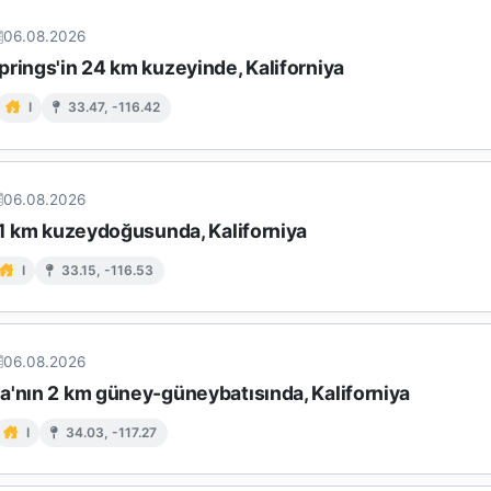
06.08.2026
rings'in 24 km kuzeyinde, Kaliforniya
I
33.47, -116.42
06.08.2026
11 km kuzeydoğusunda, Kaliforniya
I
33.15, -116.53
06.08.2026
a'nın 2 km güney-güneybatısında, Kaliforniya
I
34.03, -117.27