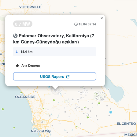
×
0.7 MW
15.04 07:14
Palomar Observatory, Kaliforniya (7
km Güney-Güneydoğu açıkları)
14.4 km
Ana Deprem
USGS Raporu