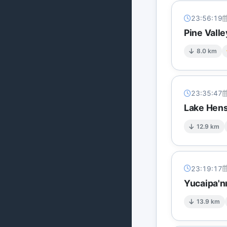
23:56:19
Pine Vall
8.0 km
23:35:47
Lake Hens
12.9 km
23:19:17
Yucaipa'n
13.9 km