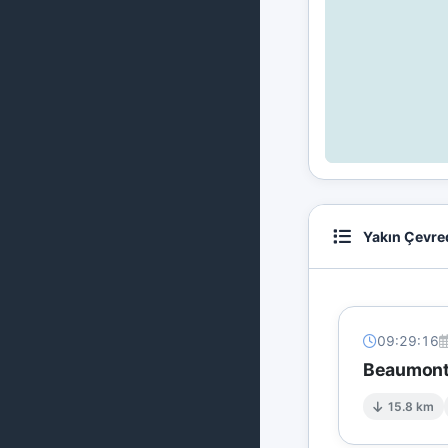
Yakın Çevre
09:29:16
Beaumont'
15.8 km