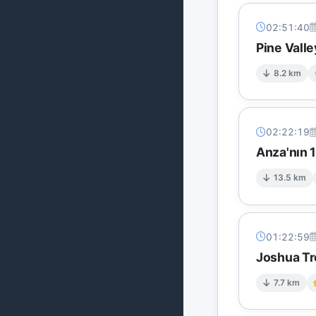
02:51:40
Pine Valle
8.2 km
02:22:19
Anza'nın 
13.5 km
01:22:59
Joshua Tre
7.7 km