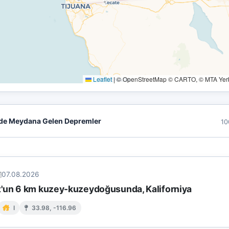
Leaflet
|
© OpenStreetMap © CARTO, © MTA Yerbi
de Meydana Gelen Depremler
10
07.08.2026
un 6 km kuzey-kuzeydoğusunda, Kaliforniya
I
33.98, -116.96