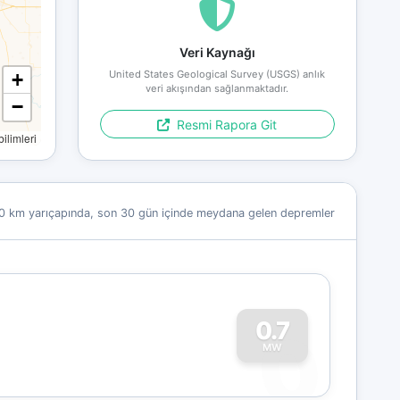
Veri Kaynağı
United States Geological Survey (USGS) anlık
+
veri akışından sağlanmaktadır.
−
Resmi Rapora Git
limleri
0 km yarıçapında, son 30 gün içinde meydana gelen depremler
0
0.7
MW