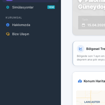
Güneydoğu
Simülasyonlar
YENİ
KURUMSAL
Tarih
Hakkımızda
15.04.202
Bize Ulaşın
Bölgesel Tr
Bölgede son 1 ayın en
deprem ana şok veya art
Konum Harita