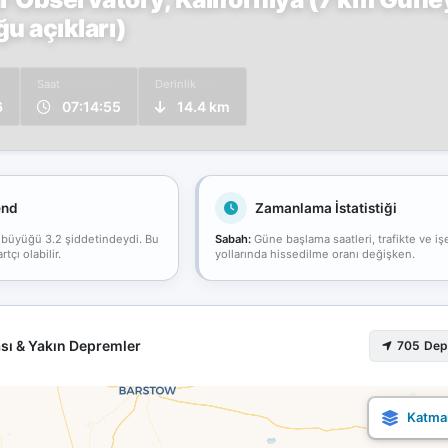
 açıkları)
Saat
Derinlik
6
07:14:55
14.4 km
end
Zamanlama İstatistiği
 büyüğü 3.2 şiddetindeydi. Bu
Sabah:
Güne başlama saatleri, trafikte ve iş
çı olabilir.
yollarında hissedilme oranı değişken.
sı & Yakın Depremler
705 De