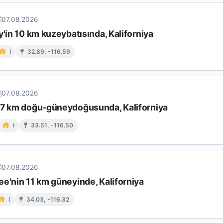
07.08.2026
y'in 10 km kuzeybatısında, Kaliforniya
I
32.89, -116.59
07.08.2026
17 km doğu-güneydoğusunda, Kaliforniya
I
33.51, -116.50
07.08.2026
e'nin 11 km güneyinde, Kaliforniya
I
34.03, -116.32