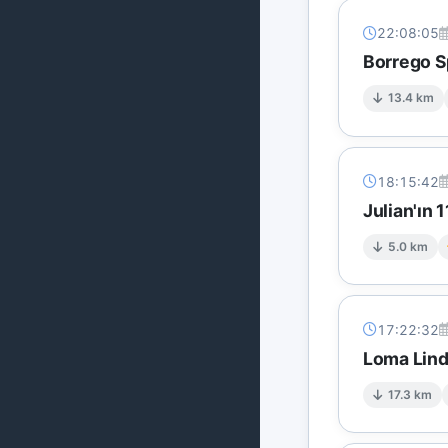
22:08:05
Borrego Sp
13.4 km
18:15:42
Julian'ın 
5.0 km
17:22:32
Loma Lind
17.3 km