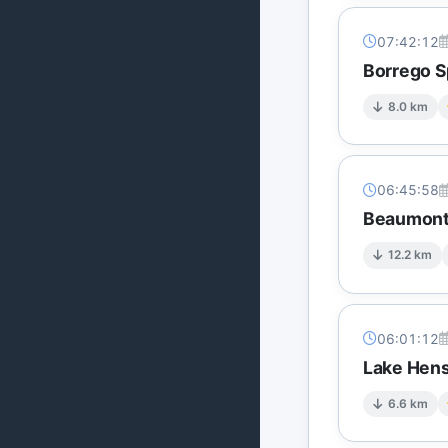
07:42:12
Borrego S
8.0 km
06:45:58
Beaumont'
12.2 km
06:01:12
Lake Hens
6.6 km