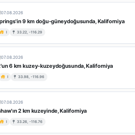
07.08.2026
prings'in 9 km doğu-güneydoğusunda, Kaliforniya
I
33.22, -116.29
07.08.2026
un 6 km kuzey-kuzeydoğusunda, Kaliforniya
I
33.98, -116.96
07.08.2026
haw'ın 2 km kuzeyinde, Kaliforniya
I
33.26, -116.76