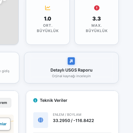
1.0
3.3
ORT.
MAX.
BÜYÜKLÜK
BÜYÜKLÜK
Detaylı USGS Raporu
e gidiş
Orjinal kaynağı inceleyin
Teknik Veriler
prem
ENLEM / BOYLAM
33.2950 / -116.8422