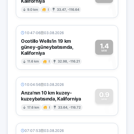
Kaliforniya
1
9.0 km
I
33.47, -116.64
10:47:06
03.08.2026
Ocotillo Wells'in 19 km
1.4
güney-güneybatısında,
MW
Kaliforniya
1
11.6 km
I
32.98, -116.21
10:04:56
03.08.2026
Anza'nın 10 km kuzey-
0.9
kuzeybatısında, Kaliforniya
0
MW
17.6 km
I
33.64, -116.72
07:07:53
03.08.2026