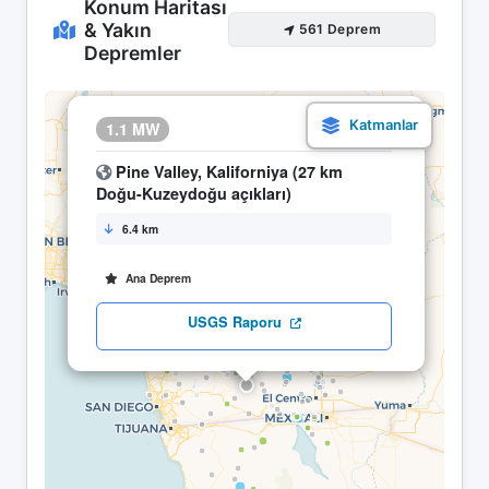
Konum Haritası
& Yakın
561 Deprem
Depremler
×
1.1 MW
20.04 00:52
Pine Valley, Kaliforniya (27 km
Doğu-Kuzeydoğu açıkları)
6.4 km
Ana Deprem
USGS Raporu