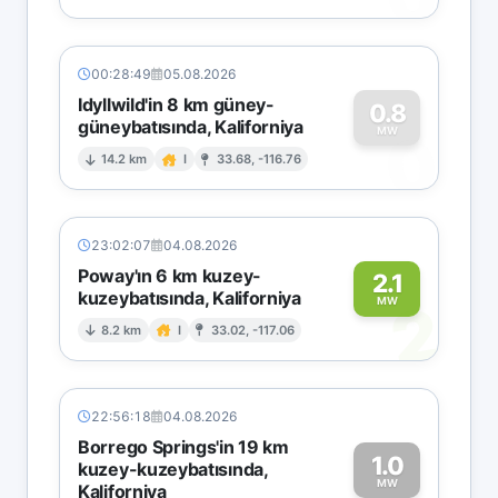
00:28:49
05.08.2026
Idyllwild'in 8 km güney-
0.8
güneybatısında, Kaliforniya
0
MW
14.2 km
I
33.68, -116.76
23:02:07
04.08.2026
Poway'ın 6 km kuzey-
2.1
kuzeybatısında, Kaliforniya
2
MW
8.2 km
I
33.02, -117.06
22:56:18
04.08.2026
Borrego Springs'in 19 km
1.0
kuzey-kuzeybatısında,
MW
Kaliforniya