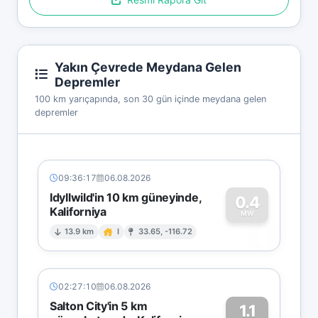
Yakın Çevrede Meydana Gelen
Depremler
100 km yarıçapında, son 30 gün içinde meydana gelen
depremler
09:36:17
06.08.2026
Idyllwild'in 10 km güneyinde,
0.4
Kaliforniya
0
MW
13.9 km
I
33.65, -116.72
02:27:10
06.08.2026
Salton City'in 5 km
1.1