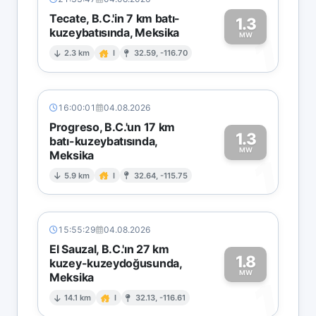
Tecate, B.C.'in 7 km batı-
1.3
kuzeybatısında, Meksika
1
MW
2.3 km
I
32.59, -116.70
16:00:01
04.08.2026
Progreso, B.C.'un 17 km
1.3
batı-kuzeybatısında,
MW
Meksika
1
5.9 km
I
32.64, -115.75
15:55:29
04.08.2026
El Sauzal, B.C.'ın 27 km
1.8
kuzey-kuzeydoğusunda,
MW
Meksika
1
14.1 km
I
32.13, -116.61