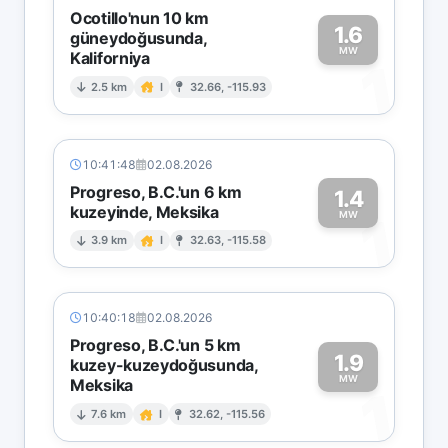
Ocotillo'nun 10 km
1.6
güneydoğusunda,
MW
Kaliforniya
1
2.5 km
I
32.66, -115.93
10:41:48
02.08.2026
Progreso, B.C.'un 6 km
1.4
kuzeyinde, Meksika
1
MW
3.9 km
I
32.63, -115.58
10:40:18
02.08.2026
Progreso, B.C.'un 5 km
1.9
kuzey-kuzeydoğusunda,
MW
Meksika
1
7.6 km
I
32.62, -115.56