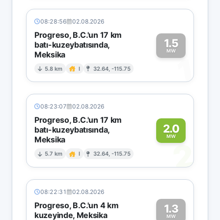
08:28:56
02.08.2026
Progreso, B.C.'un 17 km
1.5
batı-kuzeybatısında,
MW
Meksika
1
5.8 km
I
32.64, -115.75
08:23:07
02.08.2026
Progreso, B.C.'un 17 km
2.0
batı-kuzeybatısında,
MW
Meksika
2
5.7 km
I
32.64, -115.75
08:22:31
02.08.2026
Progreso, B.C.'un 4 km
1.3
kuzeyinde, Meksika
MW