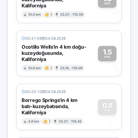
MW
Kaliforniya
1
10.0 km
I
33.07, -115.59
00:31:08
04.08.2026
Ocotillo Wells'in 4 km doğu-
1.5
kuzeydoğusunda,
MW
Kaliforniya
1
10.6 km
I
33.16, -116.09
00:25:10
04.08.2026
Borrego Springs'in 4 km
0.8
batı-kuzeybatısında,
MW
Kaliforniya
0
4.8 km
I
33.27, -116.42