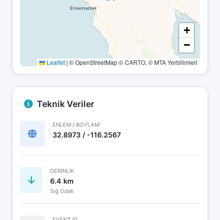
+
−
Leaflet
|
© OpenStreetMap © CARTO, © MTA Yerbilimleri
Teknik Veriler
ENLEM / BOYLAM
32.8973 / -116.2567
DERINLIK
6.4 km
Sığ Odak
EVENT ID