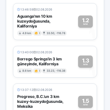
13:46:59
02.08.2026
Aguanga'nın 10 km
1.2
kuzeydoğusunda,
MW
Kaliforniya
1
4.9 km
I
33.50, -116.78
13:40:00
02.08.2026
Borrego Springs'in 3 km
1.3
güneyinde, Kaliforniya
1
MW
8.6 km
I
33.23, -116.38
13:37:12
02.08.2026
Progreso, B.C.'un 3 km
1.5
kuzey-kuzeydoğusunda,
MW
Meksika