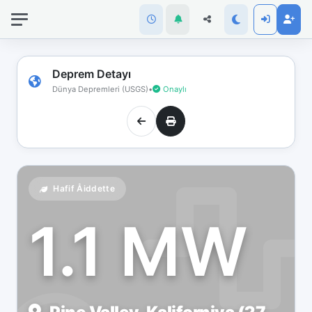
İnternet
bağlantınız
koptu!
Çevrimdışı
Deprem Detayı
moddasınız.
Dünya Depremleri (USGS)
•
Onaylı
Hafif Åiddette
1.1 MW