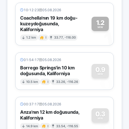
10:12:23
05.08.2026
Coachella'nın 19 km doğu-
1.2
kuzeydoğusunda,
MW
Kaliforniya
1
1.2 km
I
33.77, -116.00
01:54:17
05.08.2026
Borrego Springs'in 10 km
0.9
doğusunda, Kaliforniya
0
MW
10.5 km
I
33.26, -116.26
00:37:17
05.08.2026
Anza'nın 12 km doğusunda,
0.3
Kaliforniya
0
MW
14.9 km
I
33.54, -116.55