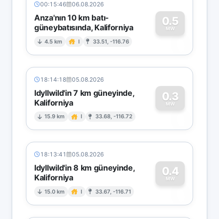
00:15:46
06.08.2026
Anza'nın 10 km batı-
0.5
güneybatısında, Kaliforniya
0
MW
4.5 km
I
33.51, -116.76
18:14:18
05.08.2026
Idyllwild'in 7 km güneyinde,
0.3
Kaliforniya
0
MW
15.9 km
I
33.68, -116.72
18:13:41
05.08.2026
Idyllwild'in 8 km güneyinde,
0.4
Kaliforniya
0
MW
15.0 km
I
33.67, -116.71