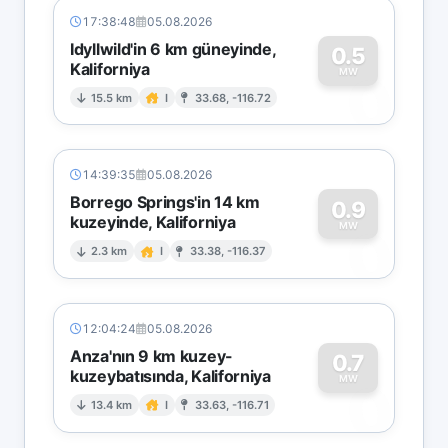
17:38:48
05.08.2026
Idyllwild'in 6 km güneyinde,
0.5
Kaliforniya
0
MW
15.5 km
I
33.68, -116.72
14:39:35
05.08.2026
Borrego Springs'in 14 km
0.9
kuzeyinde, Kaliforniya
0
MW
2.3 km
I
33.38, -116.37
12:04:24
05.08.2026
Anza'nın 9 km kuzey-
0.7
kuzeybatısında, Kaliforniya
0
MW
13.4 km
I
33.63, -116.71