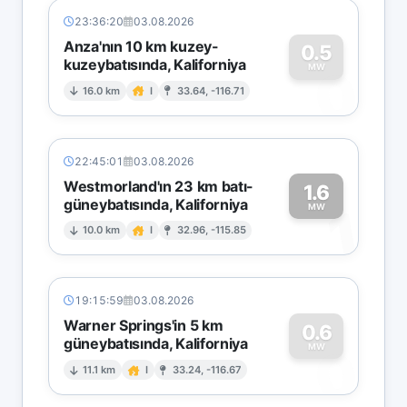
23:36:20
03.08.2026
Anza'nın 10 km kuzey-
0.5
kuzeybatısında, Kaliforniya
0
MW
16.0 km
I
33.64, -116.71
22:45:01
03.08.2026
Westmorland'ın 23 km batı-
1.6
güneybatısında, Kaliforniya
1
MW
10.0 km
I
32.96, -115.85
19:15:59
03.08.2026
Warner Springs'in 5 km
0.6
güneybatısında, Kaliforniya
0
MW
11.1 km
I
33.24, -116.67