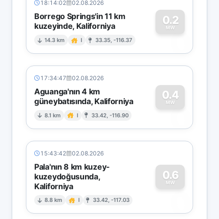
18:14:02
02.08.2026
Borrego Springs'in 11 km
0.2
kuzeyinde, Kaliforniya
0
MW
14.3 km
I
33.35, -116.37
17:34:47
02.08.2026
Aguanga'nın 4 km
0.4
güneybatısında, Kaliforniya
0
MW
8.1 km
I
33.42, -116.90
15:43:42
02.08.2026
Pala'nın 8 km kuzey-
0.6
kuzeydoğusunda,
MW
Kaliforniya
0
8.8 km
I
33.42, -117.03