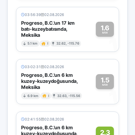
03:56:39
02.08.2026
Progreso, B.C.'un 17 km
1.6
batı-kuzeybatısında,
MW
Meksika
1
5.1 km
I
32.62, -115.76
03:02:31
02.08.2026
Progreso, B.C.'un 6 km
1.5
kuzey-kuzeydoğusunda,
MW
Meksika
1
6.9 km
I
32.63, -115.56
02:41:55
02.08.2026
Progreso, B.C.'un 6 km
2.3
kuzey-kuzeydoğusunda,