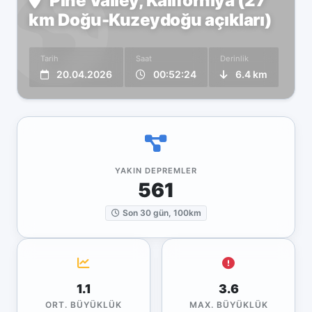
Pine Valley, Kaliforniya (27
km Doğu-Kuzeydoğu açıkları)
Tarih
Saat
Derinlik
20.04.2026
00:52:24
6.4 km
YAKIN DEPREMLER
561
Son 30 gün, 100km
1.1
3.6
ORT. BÜYÜKLÜK
MAX. BÜYÜKLÜK