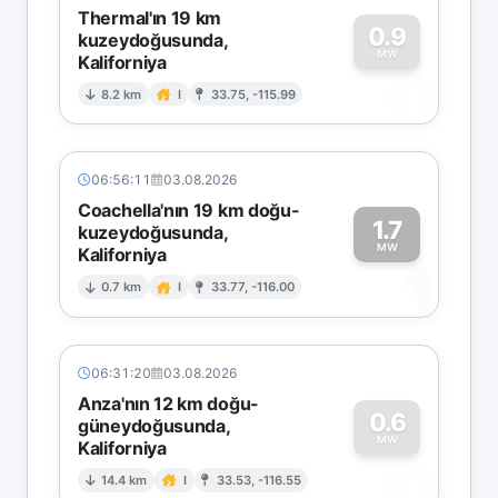
Thermal'ın 19 km
0.9
kuzeydoğusunda,
MW
Kaliforniya
0
8.2 km
I
33.75, -115.99
06:56:11
03.08.2026
Coachella'nın 19 km doğu-
1.7
kuzeydoğusunda,
MW
Kaliforniya
1
0.7 km
I
33.77, -116.00
06:31:20
03.08.2026
Anza'nın 12 km doğu-
0.6
güneydoğusunda,
MW
Kaliforniya
0
14.4 km
I
33.53, -116.55