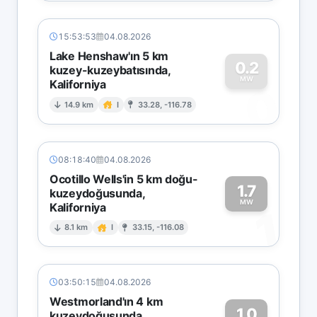
15:53:53
04.08.2026
Lake Henshaw'ın 5 km
0.2
kuzey-kuzeybatısında,
MW
Kaliforniya
0
14.9 km
I
33.28, -116.78
08:18:40
04.08.2026
Ocotillo Wells'in 5 km doğu-
1.7
kuzeydoğusunda,
MW
Kaliforniya
1
8.1 km
I
33.15, -116.08
03:50:15
04.08.2026
Westmorland'ın 4 km
1.0
kuzeydoğusunda,