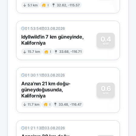
1
5.1 km
I
32.62, -115.57
01:53:54
03.08.2026
Idyllwild'in 7 km güneyinde,
0.4
Kaliforniya
0
MW
15.7 km
I
33.68, -116.71
01:30:11
03.08.2026
Anza'nın 21 km doğu-
0.6
güneydoğusunda,
MW
Kaliforniya
0
11.7 km
I
33.48, -116.47
01:21:13
03.08.2026