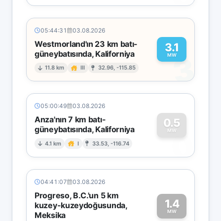
05:44:31
03.08.2026
Westmorland'ın 23 km batı-
3.1
güneybatısında, Kaliforniya
3
MW
11.8 km
III
32.96, -115.85
05:00:49
03.08.2026
Anza'nın 7 km batı-
0.5
güneybatısında, Kaliforniya
0
MW
4.1 km
I
33.53, -116.74
04:41:07
03.08.2026
Progreso, B.C.'un 5 km
1.4
kuzey-kuzeydoğusunda,
MW
Meksika