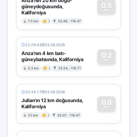
Anza'nın 20 km doğu-
0.5
güneydoğusunda,
MW
Kaliforniya
0
7.5 km
I
33.49, -116.47
22:29:43
02.08.2026
Anza'nın 4 km batı-
0.2
güneybatısında, Kaliforniya
0
MW
5.3 km
I
33.54, -116.71
20:34:17
02.08.2026
Julian'ın 12 km doğusunda,
0.8
Kaliforniya
0
MW
3.1 km
I
33.07, -116.47