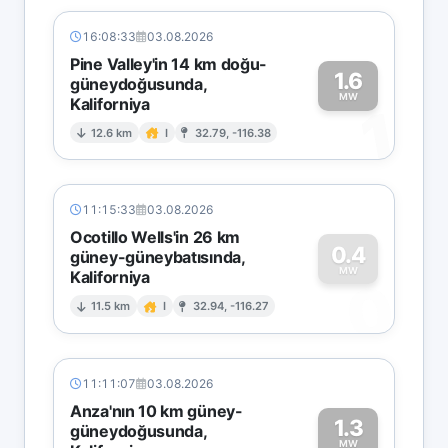
16:08:33
03.08.2026
Pine Valley'in 14 km doğu-
1.6
güneydoğusunda,
MW
Kaliforniya
1
12.6 km
I
32.79, -116.38
11:15:33
03.08.2026
Ocotillo Wells'in 26 km
0.4
güney-güneybatısında,
MW
Kaliforniya
0
11.5 km
I
32.94, -116.27
11:11:07
03.08.2026
Anza'nın 10 km güney-
1.3
güneydoğusunda,
MW