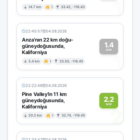
1
14.7 km
I
33.42, -116.43
22:45:57
04.08.2026
Anza'nın 22 km doğu-
1.4
güneydoğusunda,
MW
Kaliforniya
1
5.4 km
I
33.50, -116.45
22:22:48
04.08.2026
Pine Valley'in 11 km
2.2
güneydoğusunda,
MW
Kaliforniya
2
20.2 km
I
32.74, -116.45
21:33:47
04.08.2026