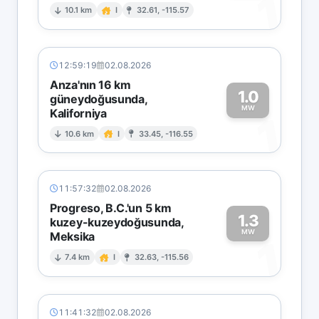
1
10.1 km
I
32.61, -115.57
12:59:19
02.08.2026
Anza'nın 16 km
1.0
güneydoğusunda,
MW
Kaliforniya
1
10.6 km
I
33.45, -116.55
11:57:32
02.08.2026
Progreso, B.C.'un 5 km
1.3
kuzey-kuzeydoğusunda,
MW
Meksika
1
7.4 km
I
32.63, -115.56
11:41:32
02.08.2026