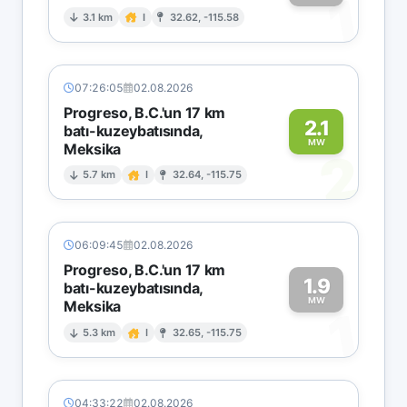
1
3.1 km
I
32.62, -115.58
07:26:05
02.08.2026
Progreso, B.C.'un 17 km
2.1
batı-kuzeybatısında,
MW
Meksika
2
5.7 km
I
32.64, -115.75
06:09:45
02.08.2026
Progreso, B.C.'un 17 km
1.9
batı-kuzeybatısında,
MW
Meksika
1
5.3 km
I
32.65, -115.75
04:33:22
02.08.2026