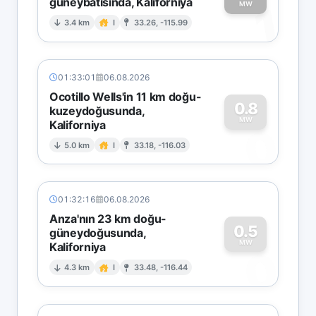
güneybatısında, Kaliforniya
1
MW
3.4 km
I
33.26, -115.99
01:33:01
06.08.2026
Ocotillo Wells'in 11 km doğu-
0.8
kuzeydoğusunda,
MW
Kaliforniya
0
5.0 km
I
33.18, -116.03
01:32:16
06.08.2026
Anza'nın 23 km doğu-
0.5
güneydoğusunda,
MW
Kaliforniya
0
4.3 km
I
33.48, -116.44