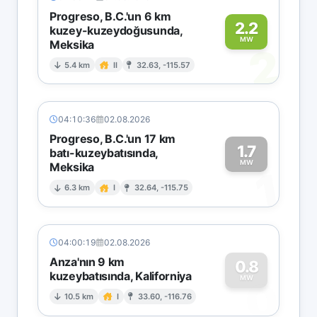
Progreso, B.C.'un 6 km
2.2
kuzey-kuzeydoğusunda,
MW
Meksika
2
5.4 km
II
32.63, -115.57
04:10:36
02.08.2026
Progreso, B.C.'un 17 km
1.7
batı-kuzeybatısında,
MW
Meksika
1
6.3 km
I
32.64, -115.75
04:00:19
02.08.2026
Anza'nın 9 km
0.8
kuzeybatısında, Kaliforniya
0
MW
10.5 km
I
33.60, -116.76