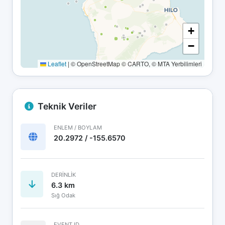
+
−
Leaflet
|
© OpenStreetMap © CARTO, © MTA Yerbilimleri
Teknik Veriler
ENLEM / BOYLAM
20.2972 / -155.6570
DERINLIK
6.3 km
Sığ Odak
EVENT ID