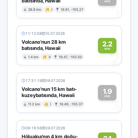
batısında, Hawaii
1
MW
38.8 km
I
19.81, -155.27
11:12:08
10.07.2026
Volcano'nun 28 km
2.2
batısında, Hawaii
2
MW
1.4 km
II
19.47, -155.50
17:31:19
09.07.2026
Volcano'nun 15 km batı-
1.9
kuzeybatısında, Hawaii
1
MW
11.2 km
I
19.49, -155.37
08:19:56
09.07.2026
Hōlualoa'nın 4 km doğu-