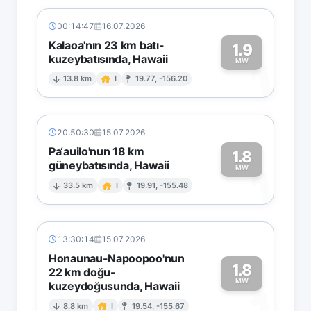
00:14:47
16.07.2026
Kalaoa'nın 23 km batı-
1.9
kuzeybatısında, Hawaii
1
MW
13.8 km
I
19.77, -156.20
20:50:30
15.07.2026
Pa‘auilo'nun 18 km
1.8
güneybatısında, Hawaii
1
MW
33.5 km
I
19.91, -155.48
13:30:14
15.07.2026
Honaunau-Napoopoo'nun
1.8
22 km doğu-
MW
kuzeydoğusunda, Hawaii
1
8.8 km
I
19.54, -155.67