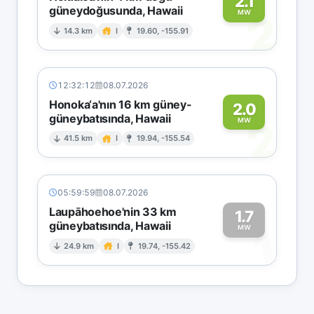
2.1
güneydoğusunda, Hawaii
2
MW
14.3 km
I
19.60, -155.91
12:32:12
08.07.2026
Honoka‘a'nın 16 km güney-
2.0
güneybatısında, Hawaii
2
MW
41.5 km
I
19.94, -155.54
05:59:59
08.07.2026
Laupāhoehoe'nin 33 km
1.7
güneybatısında, Hawaii
1
MW
24.9 km
I
19.74, -155.42