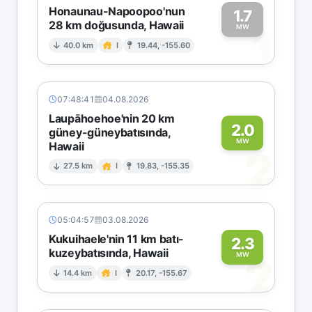
Honaunau-Napoopoo'nun
1.7
28 km doğusunda, Hawaii
1
MW
40.0 km
I
19.44, -155.60
07:48:41
04.08.2026
Laupāhoehoe'nin 20 km
2.0
güney-güneybatısında,
MW
Hawaii
2
27.5 km
I
19.83, -155.35
05:04:57
03.08.2026
Kukuihaele'nin 11 km batı-
2.3
kuzeybatısında, Hawaii
2
MW
14.4 km
I
20.17, -155.67