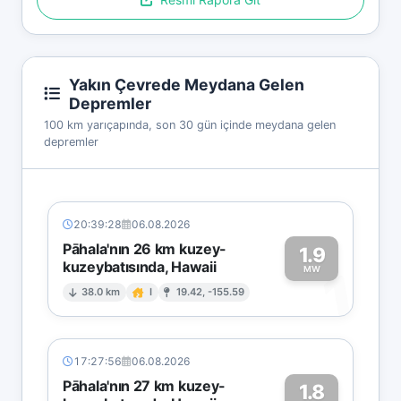
Yakın Çevrede Meydana Gelen
Depremler
100 km yarıçapında, son 30 gün içinde meydana gelen
depremler
20:39:28
06.08.2026
Pāhala'nın 26 km kuzey-
1.9
kuzeybatısında, Hawaii
1
MW
38.0 km
I
19.42, -155.59
17:27:56
06.08.2026
Pāhala'nın 27 km kuzey-
1.8