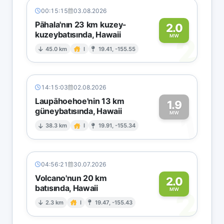
00:15:15
03.08.2026
Pāhala'nın 23 km kuzey-
2.0
kuzeybatısında, Hawaii
2
MW
45.0 km
I
19.41, -155.55
14:15:03
02.08.2026
Laupāhoehoe'nin 13 km
1.9
güneybatısında, Hawaii
1
MW
38.3 km
I
19.91, -155.34
04:56:21
30.07.2026
Volcano'nun 20 km
2.0
batısında, Hawaii
2
MW
2.3 km
I
19.47, -155.43