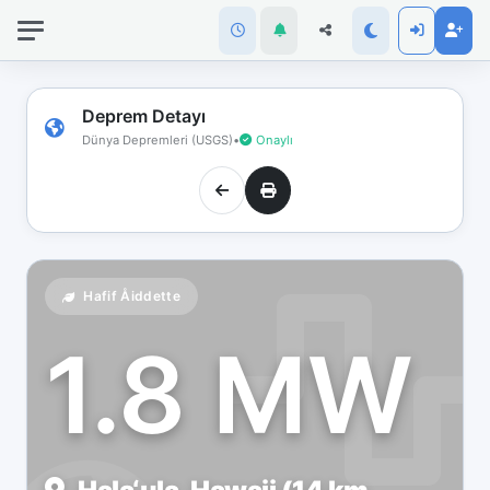
İnternet
bağlantınız
koptu!
Çevrimdışı
Deprem Detayı
moddasınız.
Dünya Depremleri (USGS)
•
Onaylı
Hafif Åiddette
1.8 MW