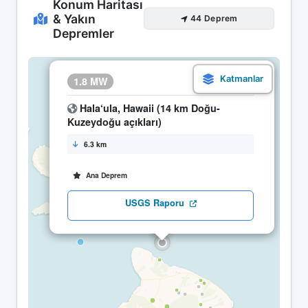
Konum Haritası
& Yakın
44 Deprem
Depremler
×
1.8 MW
22.04 16:27
Hala‘ula, Hawaii (14 km Doğu-
Kuzeydoğu açıkları)
6.3 km
Ana Deprem
USGS Raporu