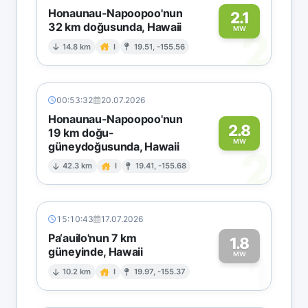
Honaunau-Napoopoo'nun
2.1
32 km doğusunda, Hawaii
2
MW
14.8 km
I
19.51, -155.56
00:53:32
20.07.2026
Honaunau-Napoopoo'nun
2.8
19 km doğu-
MW
güneydoğusunda, Hawaii
2
42.3 km
I
19.41, -155.68
15:10:43
17.07.2026
Pa‘auilo'nun 7 km
1.8
güneyinde, Hawaii
1
MW
10.2 km
I
19.97, -155.37