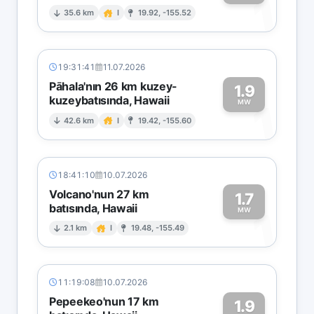
1
35.6 km
I
19.92, -155.52
19:31:41
11.07.2026
Pāhala'nın 26 km kuzey-
1.9
kuzeybatısında, Hawaii
1
MW
42.6 km
I
19.42, -155.60
18:41:10
10.07.2026
Volcano'nun 27 km
1.7
batısında, Hawaii
1
MW
2.1 km
I
19.48, -155.49
11:19:08
10.07.2026
Pepeekeo'nun 17 km
1.9