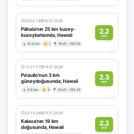
03:02:14
15.07.2026
Pāhala'nın 25 km kuzey-
2.2
kuzeybatısında, Hawaii
2
MW
41.2 km
I
19.41, -155.59
12:27:27
14.07.2026
Pa‘auilo'nun 3 km
2.3
güneydoğusunda, Hawaii
2
MW
9.9 km
II
20.01, -155.35
23:15:34
13.07.2026
Kalaoa'nın 19 km
2.2
doğusunda, Hawaii
MW