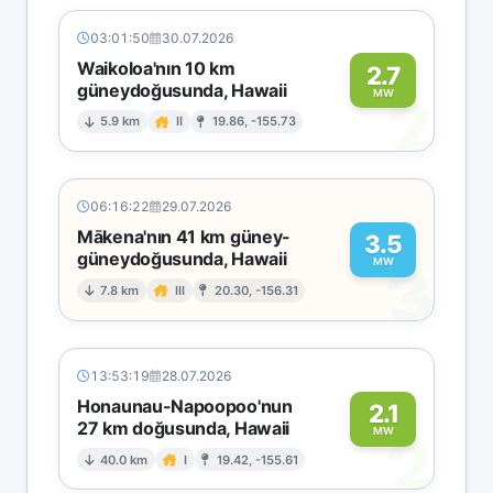
03:01:50
30.07.2026
Waikoloa'nın 10 km
2.7
güneydoğusunda, Hawaii
2
MW
5.9 km
II
19.86, -155.73
06:16:22
29.07.2026
Mākena'nın 41 km güney-
3.5
güneydoğusunda, Hawaii
3
MW
7.8 km
III
20.30, -156.31
13:53:19
28.07.2026
Honaunau-Napoopoo'nun
2.1
27 km doğusunda, Hawaii
2
MW
40.0 km
I
19.42, -155.61