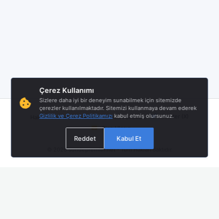
Çerez Kullanımı
Sizlere daha iyi bir deneyim sunabilmek için sitemizde
çerezler kullanılmaktadır. Sitemizi kullanmaya devam ederek
|
|
|
Gizlilik ve Çerez Politikamızı
kabul etmiş olursunuz.
Twitter (X)
Hakkımızda
Hizmet Åartları
Gizlilik Politikası
Bize Ulaşın
Reddet
Kabul Et
© 2026
sondepremler.net
- Tüm Hakları Saklıdır.