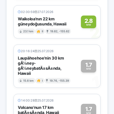
02:30:59
27.07.2026
Waikoloa'nın 22 km
2.8
güneydoğusunda, Hawaii
2
MW
23.1 km
II
19.82, -155.62
20:16:24
25.07.2026
Laupāhoehoe'nin 30 km
gÃ¼ney-
1.7
gÃ¼neybatÄ±sÄ±nda,
MW
Hawaii
1
15.6 km
I
19.76, -155.39
14:00:28
25.07.2026
Volcano'nun 17 km
1.7
batÄ±sÄ±nda, Hawaii
MW