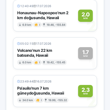
12:40:49
17.07.2026
Honaunau-Napoopoo'nun 2
2.0
km doğusunda, Hawaii
2
MW
6.9 km
I
19.46, -155.84
05:02:15
17.07.2026
Volcano'nun 22 km
1.7
batısında, Hawaii
1
MW
6.0 km
I
19.42, -155.45
23:49:44
16.07.2026
Pa‘auilo'nun 7 km
2.3
güneydoğusunda, Hawaii
2
MW
34.0 km
I
19.99, -155.32