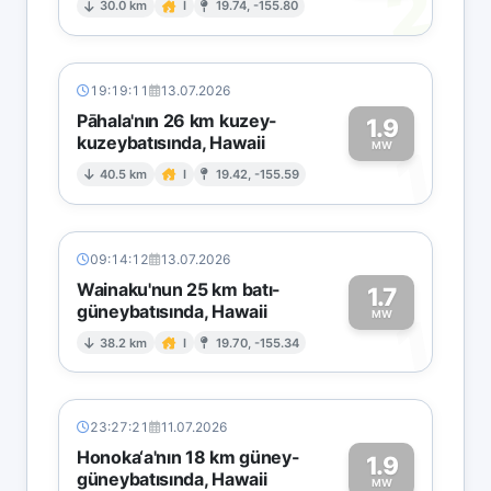
2
30.0 km
I
19.74, -155.80
19:19:11
13.07.2026
Pāhala'nın 26 km kuzey-
1.9
kuzeybatısında, Hawaii
1
MW
40.5 km
I
19.42, -155.59
09:14:12
13.07.2026
Wainaku'nun 25 km batı-
1.7
güneybatısında, Hawaii
1
MW
38.2 km
I
19.70, -155.34
23:27:21
11.07.2026
Honoka‘a'nın 18 km güney-
1.9
güneybatısında, Hawaii
MW