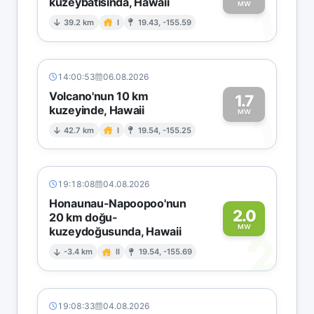
kuzeybatısında, Hawaii
1
MW
39.2 km
I
19.43, -155.59
14:00:53
06.08.2026
Volcano'nun 10 km
1.7
kuzeyinde, Hawaii
1
MW
42.7 km
I
19.54, -155.25
19:18:08
04.08.2026
Honaunau-Napoopoo'nun
2.0
20 km doğu-
MW
kuzeydoğusunda, Hawaii
2
-3.4 km
II
19.54, -155.69
19:08:33
04.08.2026