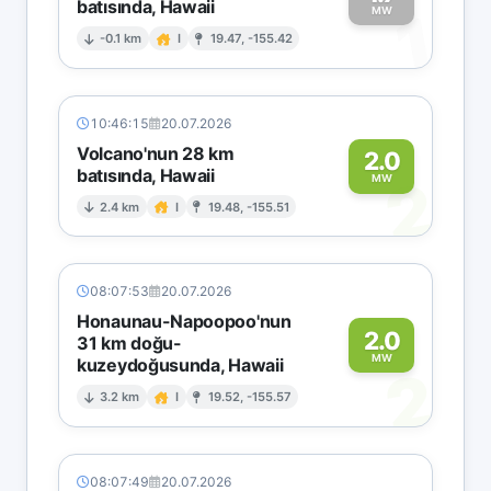
batısında, Hawaii
1
MW
-0.1 km
I
19.47, -155.42
10:46:15
20.07.2026
Volcano'nun 28 km
2.0
batısında, Hawaii
2
MW
2.4 km
I
19.48, -155.51
08:07:53
20.07.2026
Honaunau-Napoopoo'nun
2.0
31 km doğu-
MW
kuzeydoğusunda, Hawaii
2
3.2 km
I
19.52, -155.57
08:07:49
20.07.2026