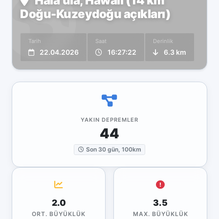
Hala‘ula, Hawaii (14 km
Doğu-Kuzeydoğu açıkları)
Tarih
Saat
Derinlik
22.04.2026
16:27:22
6.3 km
YAKIN DEPREMLER
44
Son 30 gün, 100km
2.0
3.5
ORT. BÜYÜKLÜK
MAX. BÜYÜKLÜK