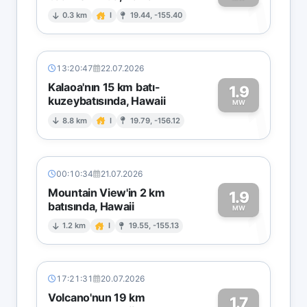
1
0.3 km
I
19.44, -155.40
13:20:47
22.07.2026
Kalaoa'nın 15 km batı-
1.9
kuzeybatısında, Hawaii
1
MW
8.8 km
I
19.79, -156.12
00:10:34
21.07.2026
Mountain View'in 2 km
1.9
batısında, Hawaii
1
MW
1.2 km
I
19.55, -155.13
17:21:31
20.07.2026
Volcano'nun 19 km
1.7