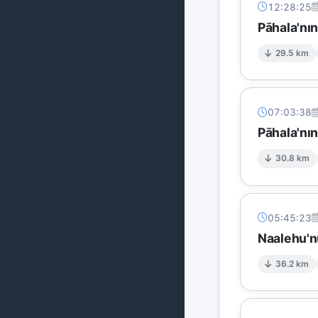
12:28:25
Pāhala'nı
29.5 km
07:03:38
Pāhala'nı
30.8 km
05:45:23
Naalehu'n
36.2 km