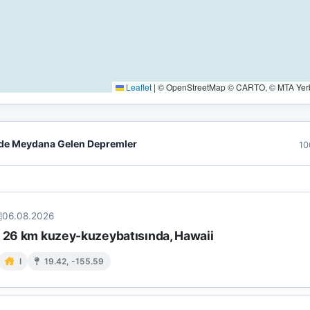
Leaflet
|
© OpenStreetMap © CARTO, © MTA Yerbi
de Meydana Gelen Depremler
10
06.08.2026
n 26 km kuzey-kuzeybatısında, Hawaii
I
19.42, -155.59