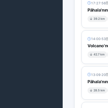
17:27:56
Pāhala'nı
39.2 km
14:00:53
Volcano'n
42.7 km
13:09:20
Pāhala'nı
28.5 km