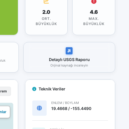
2.0
4.6
ORT.
MAX.
BÜYÜKLÜK
BÜYÜKLÜK
Detaylı USGS Raporu
uluk
Orjinal kaynağı inceleyin
Teknik Veriler
prem
ENLEM / BOYLAM
19.4668 / -155.4490