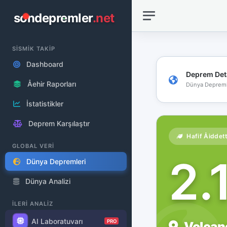
sondepremler
.net
SİSMİK TAKİP
Dashboard
Deprem Det
Åehir Raporları
Dünya Depreml
İstatistikler
Deprem Karşılaştır
Hafif Åiddet
GLOBAL VERİ
2.
Dünya Depremleri
Dünya Analizi
İLERİ ANALİZ
AI Laboratuvarı
PRO
Volcano