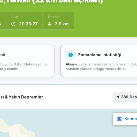
Saat
Derinlik
6
20:36:27
3.9 km
end
Zamanlama İstatistiği
 büyüğü 3.9 şiddetindeydi. Bu
Akşam:
Evde istirahat saatleri, binaların dol
çı olabilir.
oranının yüksek olduğu zaman dilimi.
sı & Yakın Depremler
389 De