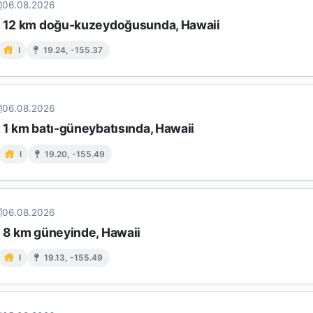
06.08.2026
n 12 km doğu-kuzeydoğusunda, Hawaii
I
19.24, -155.37
06.08.2026
 1 km batı-güneybatısında, Hawaii
I
19.20, -155.49
06.08.2026
n 8 km güneyinde, Hawaii
I
19.13, -155.49