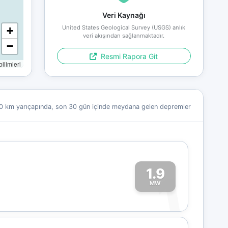
Veri Kaynağı
United States Geological Survey (USGS) anlık
+
veri akışından sağlanmaktadır.
−
Resmi Rapora Git
limleri
0 km yarıçapında, son 30 gün içinde meydana gelen depremler
1.9
1
MW