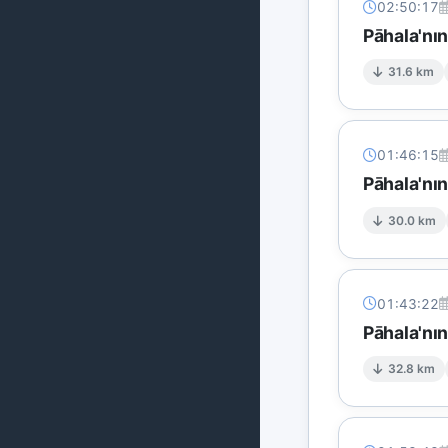
02:50:17
Pāhala'nı
31.6 km
01:46:15
Pāhala'nın
30.0 km
01:43:22
Pāhala'nı
32.8 km