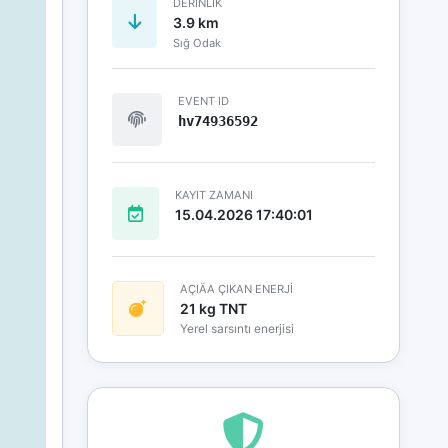
DERINLIK
3.9 km
Sığ Odak
EVENT ID
hv74936592
KAYIT ZAMANI
15.04.2026 17:40:01
AÇIÄA ÇIKAN ENERJİ
21 kg TNT
Yerel sarsıntı enerjisi