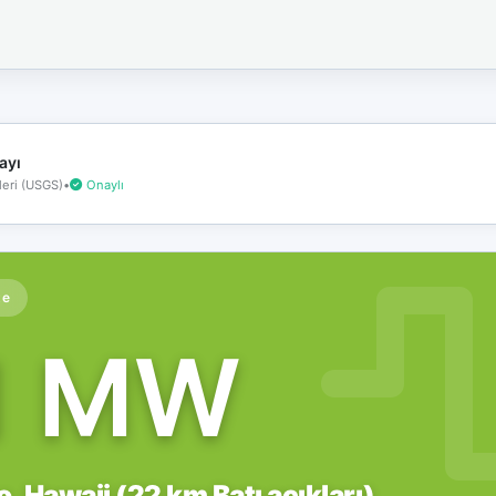
İnternet
bağlantınız
koptu!
Çevrimdışı
moddasınız.
ayı
eri (USGS)
•
Onaylı
te
1 MW
, Hawaii (22 km Batı açıkları)