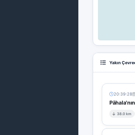
Yakın Çevre
20:39:28
Pāhala'nı
38.0 km