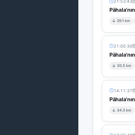
21:53:43
Pāhala'nın
29.1 km
21:00:30
Pāhala'nı
30.5 km
14:11:37
Pāhala'nı
34.3 km