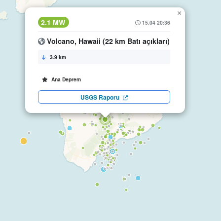
×
2.1 MW
15.04 20:36
Volcano, Hawaii (22 km Batı açıkları)
3.9 km
Ana Deprem
USGS Raporu