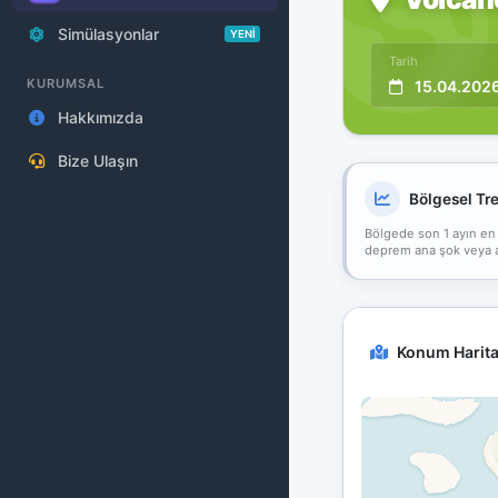
Simülasyonlar
YENİ
Tarih
KURUMSAL
15.04.202
Hakkımızda
Bize Ulaşın
Bölgesel Tr
Bölgede son 1 ayın en
deprem ana şok veya art
Konum Harita