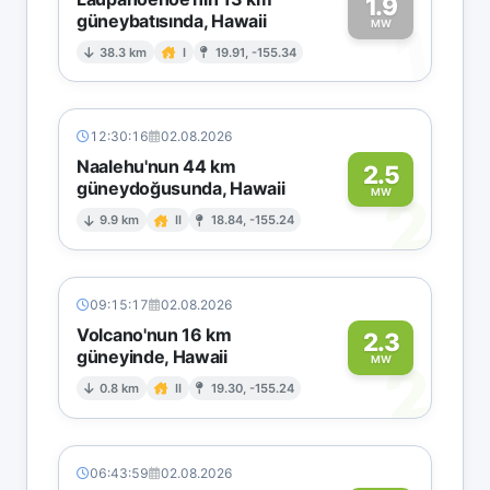
1.9
güneybatısında, Hawaii
1
MW
38.3 km
I
19.91, -155.34
12:30:16
02.08.2026
Naalehu'nun 44 km
2.5
güneydoğusunda, Hawaii
2
MW
9.9 km
II
18.84, -155.24
09:15:17
02.08.2026
Volcano'nun 16 km
2.3
güneyinde, Hawaii
2
MW
0.8 km
II
19.30, -155.24
06:43:59
02.08.2026