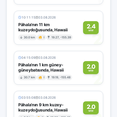
10:11:15
03.08.2026
Pāhala'nın 11 km
2.4
kuzeydoğusunda, Hawaii
2
MW
30.0 km
I
19.27, -155.39
04:15:09
03.08.2026
Pāhala'nın 1 km güney-
2.0
güneybatısında, Hawaii
2
MW
30.7 km
I
19.19, -155.48
03:55:08
03.08.2026
Pāhala'nın 9 km kuzey-
2.0
kuzeydoğusunda, Hawaii
MW