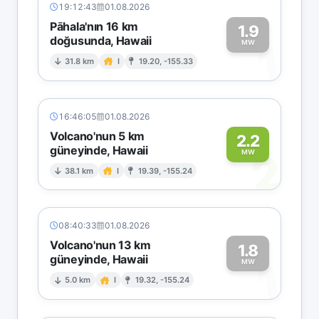
19:12:43
01.08.2026
Pāhala'nın 16 km
1.9
doğusunda, Hawaii
1
MW
31.8 km
I
19.20, -155.33
16:46:05
01.08.2026
Volcano'nun 5 km
2.2
güneyinde, Hawaii
2
MW
38.1 km
I
19.39, -155.24
08:40:33
01.08.2026
Volcano'nun 13 km
1.8
güneyinde, Hawaii
1
MW
5.0 km
I
19.32, -155.24