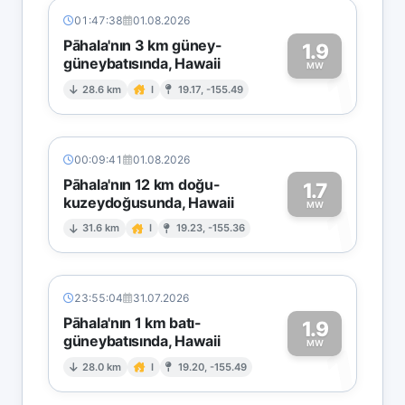
01:47:38
01.08.2026
Pāhala'nın 3 km güney-
1.9
güneybatısında, Hawaii
1
MW
28.6 km
I
19.17, -155.49
00:09:41
01.08.2026
Pāhala'nın 12 km doğu-
1.7
kuzeydoğusunda, Hawaii
1
MW
31.6 km
I
19.23, -155.36
23:55:04
31.07.2026
Pāhala'nın 1 km batı-
1.9
güneybatısında, Hawaii
1
MW
28.0 km
I
19.20, -155.49