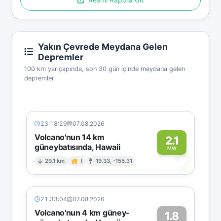
Yakın Çevrede Meydana Gelen
Depremler
100 km yarıçapında, son 30 gün içinde meydana gelen
depremler
23:18:29
07.08.2026
Volcano'nun 14 km
2.1
güneybatısında, Hawaii
2
MW
29.1 km
I
19.33, -155.31
21:33:04
07.08.2026
Volcano'nun 4 km güney-
1.8