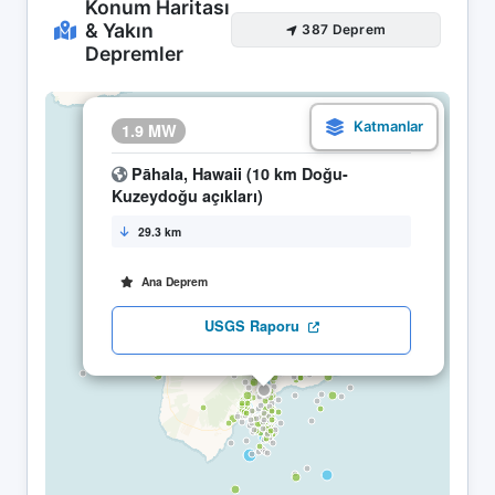
Konum Haritası
& Yakın
387 Deprem
Depremler
×
1.9 MW
04.05 21:51
Pāhala, Hawaii (10 km Doğu-
Kuzeydoğu açıkları)
29.3 km
Ana Deprem
USGS Raporu