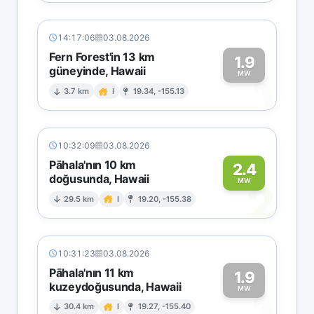
14:17:06
03.08.2026
Fern Forest'in 13 km
1.9
güneyinde, Hawaii
1
MW
3.7 km
I
19.34, -155.13
10:32:09
03.08.2026
Pāhala'nın 10 km
2.4
doğusunda, Hawaii
2
MW
29.5 km
I
19.20, -155.38
10:31:23
03.08.2026
Pāhala'nın 11 km
1.9
kuzeydoğusunda, Hawaii
1
MW
30.4 km
I
19.27, -155.40