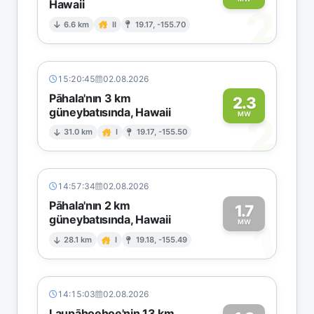
Hawaii
2
6.6 km
II
19.17, -155.70
15:20:45
02.08.2026
Pāhala'nın 3 km
2.3
güneybatısında, Hawaii
2
MW
31.0 km
I
19.17, -155.50
14:57:34
02.08.2026
Pāhala'nın 2 km
1.7
güneybatısında, Hawaii
1
MW
28.1 km
I
19.18, -155.49
14:15:03
02.08.2026
Laupāhoehoe'nin 13 km