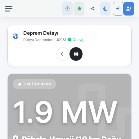
İnternet
bağlantınız
koptu!
Çevrimdışı
Deprem Detayı
moddasınız.
Dünya Depremleri (USGS)
•
Onaylı
Hafif Åiddette
1.9 MW