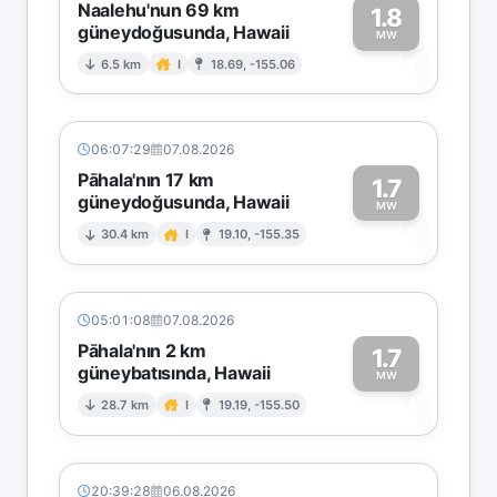
Naalehu'nun 69 km
1.8
güneydoğusunda, Hawaii
1
MW
6.5 km
I
18.69, -155.06
06:07:29
07.08.2026
Pāhala'nın 17 km
1.7
güneydoğusunda, Hawaii
1
MW
30.4 km
I
19.10, -155.35
05:01:08
07.08.2026
Pāhala'nın 2 km
1.7
güneybatısında, Hawaii
1
MW
28.7 km
I
19.19, -155.50
20:39:28
06.08.2026