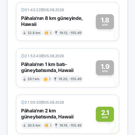
01:43:22
06.08.2026
Pāhala'nın 8 km güneyinde,
1.8
Hawaii
1
MW
32.8 km
I
19.13, -155.49
21:53:43
05.08.2026
Pāhala'nın 1 km batı-
1.9
güneybatısında, Hawaii
1
MW
29.1 km
I
19.20, -155.49
21:00:30
05.08.2026
Pāhala'nın 2 km
2.1
güneybatısında, Hawaii
2
MW
30.5 km
I
19.19, -155.49