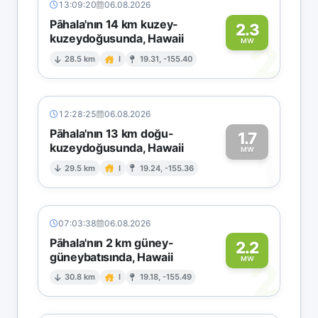
13:09:20
06.08.2026
Pāhala'nın 14 km kuzey-
2.3
kuzeydoğusunda, Hawaii
2
MW
28.5 km
I
19.31, -155.40
12:28:25
06.08.2026
Pāhala'nın 13 km doğu-
1.7
kuzeydoğusunda, Hawaii
1
MW
29.5 km
I
19.24, -155.36
07:03:38
06.08.2026
Pāhala'nın 2 km güney-
2.2
güneybatısında, Hawaii
2
MW
30.8 km
I
19.18, -155.49