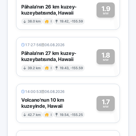
Pāhala'nın 26 km kuzey-
1.9
kuzeybatısında, Hawaii
1
MW
38.0 km
I
19.42, -155.59
17:27:56
06.08.2026
Pāhala'nın 27 km kuzey-
1.8
kuzeybatısında, Hawaii
1
MW
39.2 km
I
19.43, -155.59
14:00:53
06.08.2026
Volcano'nun 10 km
1.7
kuzeyinde, Hawaii
1
MW
42.7 km
I
19.54, -155.25