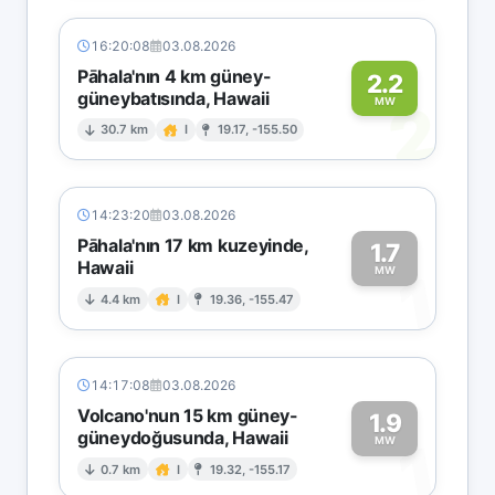
16:20:08
03.08.2026
Pāhala'nın 4 km güney-
2.2
güneybatısında, Hawaii
2
MW
30.7 km
I
19.17, -155.50
14:23:20
03.08.2026
Pāhala'nın 17 km kuzeyinde,
1.7
Hawaii
1
MW
4.4 km
I
19.36, -155.47
14:17:08
03.08.2026
Volcano'nun 15 km güney-
1.9
güneydoğusunda, Hawaii
1
MW
0.7 km
I
19.32, -155.17