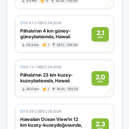
2
0.0 km
II
19.28, -155.45
02:41:21
03.08.2026
Pāhala'nın 4 km güney-
2.1
güneybatısında, Hawaii
2
MW
29.3 km
I
19.17, -155.50
00:15:15
03.08.2026
Pāhala'nın 23 km kuzey-
2.0
kuzeybatısında, Hawaii
2
MW
45.0 km
I
19.41, -155.55
15:39:22
02.08.2026
Hawaiian Ocean View'in 12
2.3
km kuzey-kuzeydoğusunda,
MW