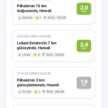
Pāhala'nın 13 km
2.0
doğusunda, Hawaii
2
MW
29.0 km
I
19.22, -155.35
20:09:23
01.08.2026
Leilani Estates'in 7 km
2.4
güneyinde, Hawaii
2
MW
1.4 km
II
19.41, -154.92
19:34:20
01.08.2026
Pāhala'nın 2 km
1.9
güneybatısında, Hawaii
1
MW
31.1 km
I
19.19, -155.49