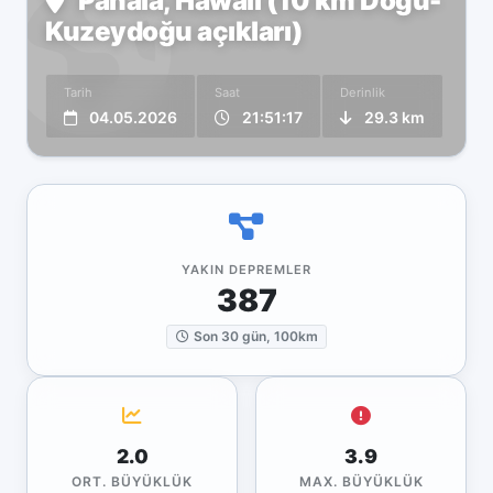
Pāhala, Hawaii (10 km Doğu-
Kuzeydoğu açıkları)
Tarih
Saat
Derinlik
04.05.2026
21:51:17
29.3 km
YAKIN DEPREMLER
387
Son 30 gün, 100km
2.0
3.9
ORT. BÜYÜKLÜK
MAX. BÜYÜKLÜK