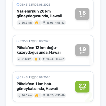
05:45:23
06.08.2026
Naalehu'nun 20 km
1.8
güneydoğusunda, Hawaii
1
MW
36.2 km
I
18.96, -155.43
02:50:17
06.08.2026
Pāhala'nın 12 km doğu-
1.9
kuzeydoğusunda, Hawaii
1
MW
31.6 km
I
19.24, -155.37
01:46:15
06.08.2026
Pāhala'nın 1 km batı-
2.2
güneybatısında, Hawaii
2
MW
30.0 km
I
19.20, -155.49