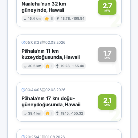
Naalehu'nun 32 km
2.7
güneyinde, Hawaii
2
MW
16.4 km
II
18.78, -155.54
05:08:28
02.08.2026
Pāhala'nın 11 km
1.7
kuzeydoğusunda, Hawaii
1
MW
30.5 km
I
19.28, -155.40
00:44:06
02.08.2026
Pāhala'nın 17 km doğu-
2.1
güneydoğusunda, Hawaii
2
MW
39.4 km
I
19.15, -155.32
20:25:41
01.08.2026