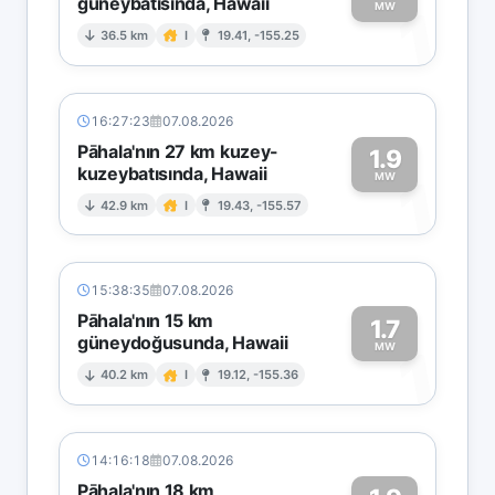
güneybatısında, Hawaii
1
MW
36.5 km
I
19.41, -155.25
16:27:23
07.08.2026
Pāhala'nın 27 km kuzey-
1.9
kuzeybatısında, Hawaii
1
MW
42.9 km
I
19.43, -155.57
15:38:35
07.08.2026
Pāhala'nın 15 km
1.7
güneydoğusunda, Hawaii
1
MW
40.2 km
I
19.12, -155.36
14:16:18
07.08.2026
Pāhala'nın 18 km