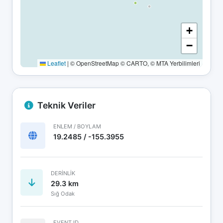
+
−
Leaflet
|
© OpenStreetMap © CARTO, © MTA Yerbilimleri
Teknik Veriler
ENLEM / BOYLAM
19.2485 / -155.3955
DERINLIK
29.3 km
Sığ Odak
EVENT ID