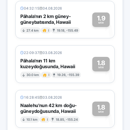
04:32:15
04.08.2026
Pāhala'nın 2 km güney-
1.9
güneybatısında, Hawaii
1
MW
27.4 km
I
19.18, -155.49
22:09:37
03.08.2026
Pāhala'nın 11 km
1.8
kuzeydoğusunda, Hawaii
1
MW
30.0 km
I
19.26, -155.39
16:28:45
03.08.2026
Naalehu'nun 42 km doğu-
1.8
güneydoğusunda, Hawaii
1
MW
10.1 km
I
18.85, -155.24