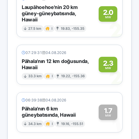
Laupāhoehoe'nin 20 km
2.0
güney-güneybatısında,
MW
Hawaii
2
27.5 km
I
19.83, -155.35
07:29:31
04.08.2026
Pāhala'nın 12 km doğusunda,
2.3
Hawaii
2
MW
33.3 km
I
19.22, -155.36
06:39:38
04.08.2026
Pāhala'nın 6 km
1.7
güneybatısında, Hawaii
1
MW
34.3 km
I
19.16, -155.51