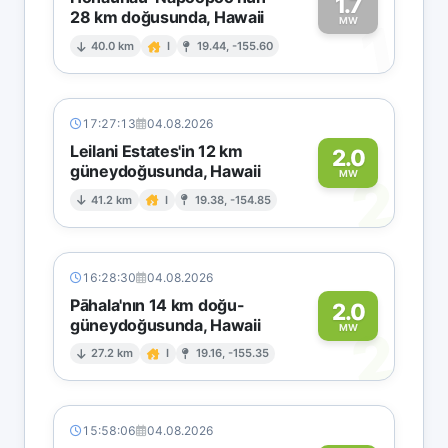
1.7
28 km doğusunda, Hawaii
1
MW
40.0 km
I
19.44, -155.60
17:27:13
04.08.2026
Leilani Estates'in 12 km
2.0
güneydoğusunda, Hawaii
2
MW
41.2 km
I
19.38, -154.85
16:28:30
04.08.2026
Pāhala'nın 14 km doğu-
2.0
güneydoğusunda, Hawaii
2
MW
27.2 km
I
19.16, -155.35
15:58:06
04.08.2026