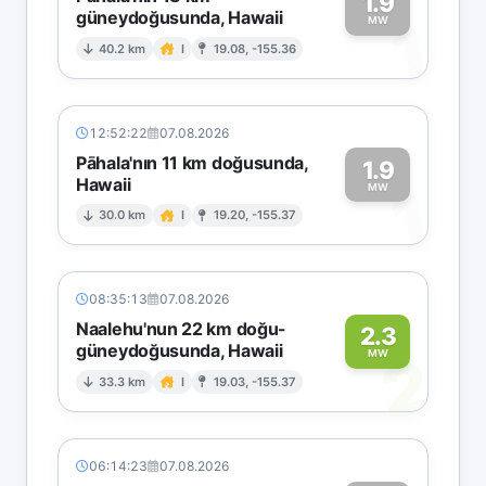
1.9
güneydoğusunda, Hawaii
1
MW
40.2 km
I
19.08, -155.36
12:52:22
07.08.2026
Pāhala'nın 11 km doğusunda,
1.9
Hawaii
1
MW
30.0 km
I
19.20, -155.37
08:35:13
07.08.2026
Naalehu'nun 22 km doğu-
2.3
güneydoğusunda, Hawaii
2
MW
33.3 km
I
19.03, -155.37
06:14:23
07.08.2026