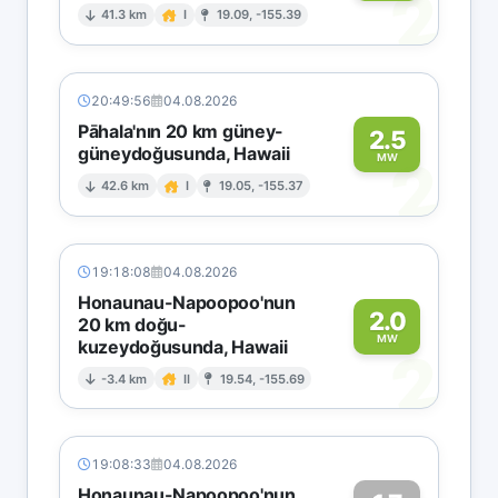
2
41.3 km
I
19.09, -155.39
20:49:56
04.08.2026
Pāhala'nın 20 km güney-
2.5
güneydoğusunda, Hawaii
2
MW
42.6 km
I
19.05, -155.37
19:18:08
04.08.2026
Honaunau-Napoopoo'nun
2.0
20 km doğu-
MW
kuzeydoğusunda, Hawaii
2
-3.4 km
II
19.54, -155.69
19:08:33
04.08.2026
Honaunau-Napoopoo'nun