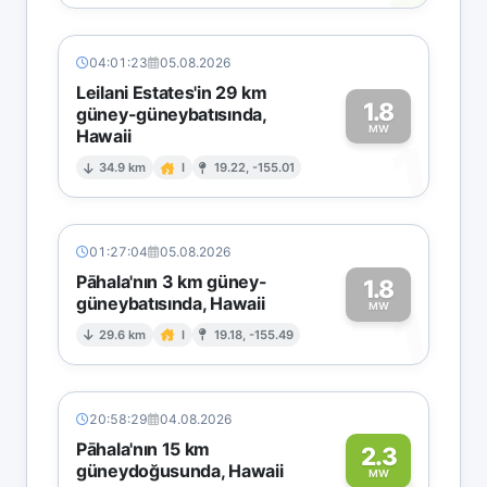
04:01:23
05.08.2026
Leilani Estates'in 29 km
1.8
güney-güneybatısında,
MW
Hawaii
1
34.9 km
I
19.22, -155.01
01:27:04
05.08.2026
Pāhala'nın 3 km güney-
1.8
güneybatısında, Hawaii
1
MW
29.6 km
I
19.18, -155.49
20:58:29
04.08.2026
Pāhala'nın 15 km
2.3
güneydoğusunda, Hawaii
MW