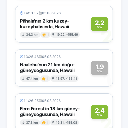
14:11:37
05.08.2026
Pāhala'nın 2 km kuzey-
2.2
kuzeybatısında, Hawaii
2
MW
34.3 km
I
19.22, -155.49
13:25:48
05.08.2026
Naalehu'nun 21 km doğu-
1.9
güneydoğusunda, Hawaii
1
MW
47.4 km
I
18.97, -155.41
11:26:25
05.08.2026
Fern Forest'in 18 km güney-
2.4
güneydoğusunda, Hawaii
2
MW
37.8 km
I
19.31, -155.08