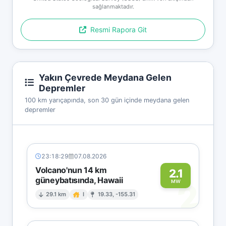
sağlanmaktadır.
Resmi Rapora Git
Yakın Çevrede Meydana Gelen
Depremler
100 km yarıçapında, son 30 gün içinde meydana gelen
depremler
23:18:29
07.08.2026
Volcano'nun 14 km
2.1
güneybatısında, Hawaii
2
MW
29.1 km
I
19.33, -155.31