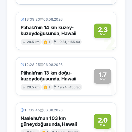
13:09:20
06.08.2026
Pāhala'nın 14 km kuzey-
2.3
kuzeydoğusunda, Hawaii
2
MW
28.5 km
I
19.31, -155.40
12:28:25
06.08.2026
Pāhala'nın 13 km doğu-
1.7
kuzeydoğusunda, Hawaii
1
MW
29.5 km
I
19.24, -155.36
11:32:45
06.08.2026
Naalehu'nun 103 km
2.0
güneydoğusunda, Hawaii
MW