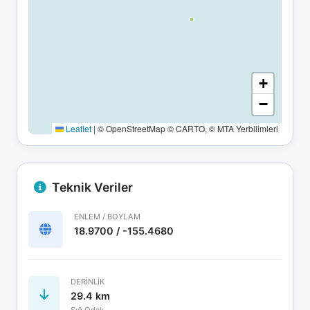
+
−
Leaflet
|
© OpenStreetMap © CARTO, © MTA Yerbilimleri
Teknik Veriler
ENLEM / BOYLAM
18.9700 / -155.4680
DERINLIK
29.4 km
Sığ Odak