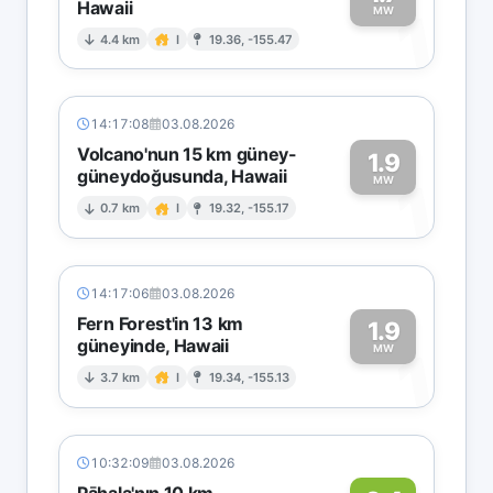
Hawaii
1
MW
4.4 km
I
19.36, -155.47
14:17:08
03.08.2026
Volcano'nun 15 km güney-
1.9
güneydoğusunda, Hawaii
1
MW
0.7 km
I
19.32, -155.17
14:17:06
03.08.2026
Fern Forest'in 13 km
1.9
güneyinde, Hawaii
1
MW
3.7 km
I
19.34, -155.13
10:32:09
03.08.2026
Pāhala'nın 10 km