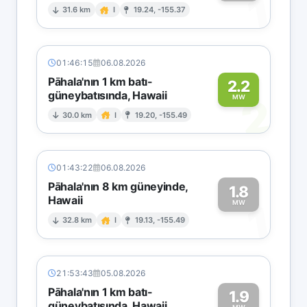
1
31.6 km
I
19.24, -155.37
01:46:15
06.08.2026
Pāhala'nın 1 km batı-
2.2
güneybatısında, Hawaii
2
MW
30.0 km
I
19.20, -155.49
01:43:22
06.08.2026
Pāhala'nın 8 km güneyinde,
1.8
Hawaii
1
MW
32.8 km
I
19.13, -155.49
21:53:43
05.08.2026
Pāhala'nın 1 km batı-
1.9
güneybatısında, Hawaii