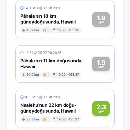
14:16:18
07.08.2026
Pāhala'nın 18 km
1.9
güneydoğusunda, Hawaii
1
MW
40.2 km
I
19.08, -155.36
12:52:22
07.08.2026
Pāhala'nın 11 km doğusunda,
1.9
Hawaii
1
MW
30.0 km
I
19.20, -155.37
08:35:13
07.08.2026
Naalehu'nun 22 km doğu-
2.3
güneydoğusunda, Hawaii
2
MW
33.3 km
I
19.03, -155.37