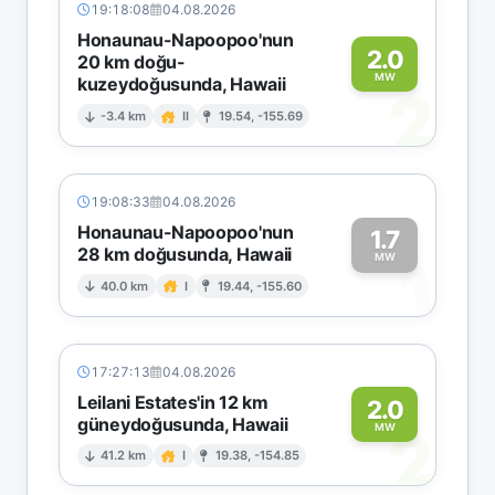
19:18:08
04.08.2026
Honaunau-Napoopoo'nun
2.0
20 km doğu-
MW
kuzeydoğusunda, Hawaii
2
-3.4 km
II
19.54, -155.69
19:08:33
04.08.2026
Honaunau-Napoopoo'nun
1.7
28 km doğusunda, Hawaii
1
MW
40.0 km
I
19.44, -155.60
17:27:13
04.08.2026
Leilani Estates'in 12 km
2.0
güneydoğusunda, Hawaii
2
MW
41.2 km
I
19.38, -154.85