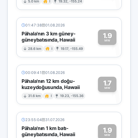
1
5.0 km
I
19.32, -155.24
01:47:38
01.08.2026
Pāhala'nın 3 km güney-
1.9
güneybatısında, Hawaii
1
MW
28.6 km
I
19.17, -155.49
00:09:41
01.08.2026
Pāhala'nın 12 km doğu-
1.7
kuzeydoğusunda, Hawaii
1
MW
31.6 km
I
19.23, -155.36
23:55:04
31.07.2026
Pāhala'nın 1 km batı-
1.9
güneybatısında, Hawaii
MW