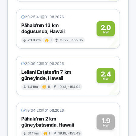
20:25:41
01.08.2026
Pāhala'nın 13 km
2.0
doğusunda, Hawaii
2
MW
29.0 km
I
19.22, -155.35
20:09:23
01.08.2026
Leilani Estates'in 7 km
2.4
güneyinde, Hawaii
2
MW
1.4 km
II
19.41, -154.92
19:34:20
01.08.2026
Pāhala'nın 2 km
1.9
güneybatısında, Hawaii
1
MW
31.1 km
I
19.19, -155.49