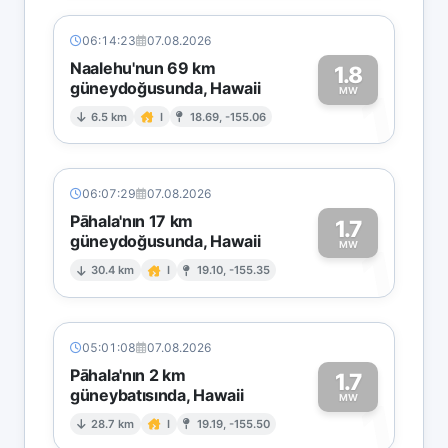
06:14:23
07.08.2026
Naalehu'nun 69 km
1.8
güneydoğusunda, Hawaii
1
MW
6.5 km
I
18.69, -155.06
06:07:29
07.08.2026
Pāhala'nın 17 km
1.7
güneydoğusunda, Hawaii
1
MW
30.4 km
I
19.10, -155.35
05:01:08
07.08.2026
Pāhala'nın 2 km
1.7
güneybatısında, Hawaii
1
MW
28.7 km
I
19.19, -155.50