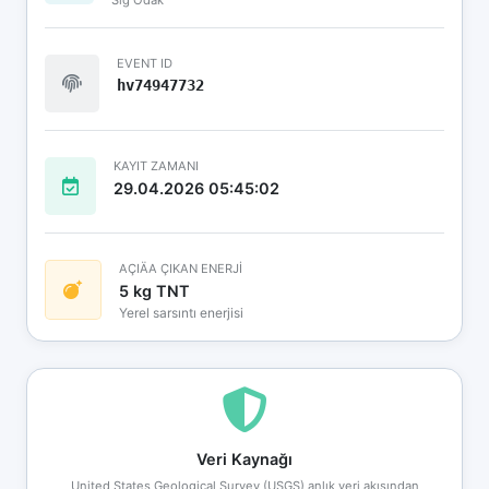
EVENT ID
hv74947732
KAYIT ZAMANI
29.04.2026 05:45:02
AÇIÄA ÇIKAN ENERJİ
5 kg TNT
Yerel sarsıntı enerjisi
Veri Kaynağı
United States Geological Survey (USGS) anlık veri akışından