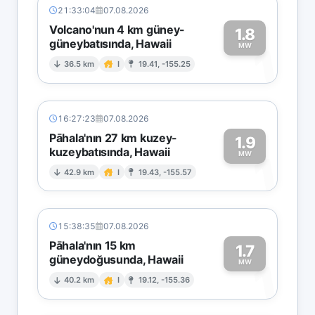
21:33:04
07.08.2026
Volcano'nun 4 km güney-
1.8
güneybatısında, Hawaii
1
MW
36.5 km
I
19.41, -155.25
16:27:23
07.08.2026
Pāhala'nın 27 km kuzey-
1.9
kuzeybatısında, Hawaii
1
MW
42.9 km
I
19.43, -155.57
15:38:35
07.08.2026
Pāhala'nın 15 km
1.7
güneydoğusunda, Hawaii
1
MW
40.2 km
I
19.12, -155.36