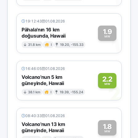
19:12:43
01.08.2026
Pāhala'nın 16 km
1.9
doğusunda, Hawaii
1
MW
31.8 km
I
19.20, -155.33
16:46:05
01.08.2026
Volcano'nun 5 km
2.2
güneyinde, Hawaii
2
MW
38.1 km
I
19.39, -155.24
08:40:33
01.08.2026
Volcano'nun 13 km
1.8
güneyinde, Hawaii
MW