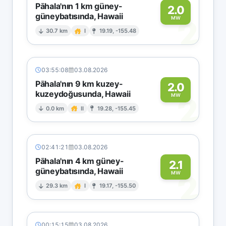
Pāhala'nın 1 km güney-
2.0
güneybatısında, Hawaii
2
MW
30.7 km
I
19.19, -155.48
03:55:08
03.08.2026
Pāhala'nın 9 km kuzey-
2.0
kuzeydoğusunda, Hawaii
2
MW
0.0 km
II
19.28, -155.45
02:41:21
03.08.2026
Pāhala'nın 4 km güney-
2.1
güneybatısında, Hawaii
2
MW
29.3 km
I
19.17, -155.50
00:15:15
03.08.2026