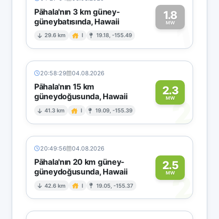
Pāhala'nın 3 km güney-
1.8
güneybatısında, Hawaii
1
MW
29.6 km
I
19.18, -155.49
20:58:29
04.08.2026
Pāhala'nın 15 km
2.3
güneydoğusunda, Hawaii
2
MW
41.3 km
I
19.09, -155.39
20:49:56
04.08.2026
Pāhala'nın 20 km güney-
2.5
güneydoğusunda, Hawaii
2
MW
42.6 km
I
19.05, -155.37