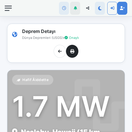
İnternet
bağlantınız
koptu!
Çevrimdışı
Deprem Detayı
moddasınız.
Dünya Depremleri (USGS)
•
Onaylı
Hafif Åiddette
1.7 MW