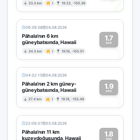
2
33.3 km
I
19.22, -155.36
06:39:38
04.08.2026
Pāhala'nın 6 km
1.7
güneybatısında, Hawaii
1
MW
34.3 km
I
19.16, -155.51
04:32:15
04.08.2026
Pāhala'nın 2 km güney-
1.9
güneybatısında, Hawaii
1
MW
27.4 km
I
19.18, -155.49
22:09:37
03.08.2026
Pāhala'nın 11 km
1.8
kuzeydoğusunda, Hawaii
MW