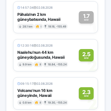
14:57:34
02.08.2026
Pāhala'nın 2 km
1.7
güneybatısında, Hawaii
1
MW
28.1 km
I
19.18, -155.49
12:30:16
02.08.2026
Naalehu'nun 44 km
2.5
güneydoğusunda, Hawaii
2
MW
9.9 km
II
18.84, -155.24
09:15:17
02.08.2026
Volcano'nun 16 km
2.3
güneyinde, Hawaii
2
MW
0.8 km
II
19.30, -155.24