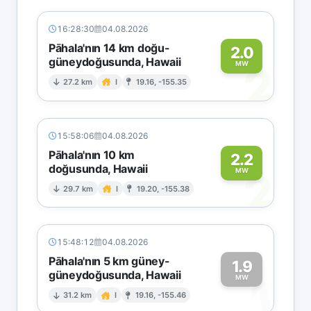
16:28:30
04.08.2026
Pāhala'nın 14 km doğu-
2.0
güneydoğusunda, Hawaii
2
MW
27.2 km
I
19.16, -155.35
15:58:06
04.08.2026
Pāhala'nın 10 km
2.2
doğusunda, Hawaii
2
MW
29.7 km
I
19.20, -155.38
15:48:12
04.08.2026
Pāhala'nın 5 km güney-
1.9
güneydoğusunda, Hawaii
1
MW
31.2 km
I
19.16, -155.46