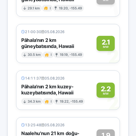
1
MW
29.1 km
I
19.20, -155.49
21:00:30
05.08.2026
Pāhala'nın 2 km
2.1
güneybatısında, Hawaii
2
MW
30.5 km
I
19.19, -155.49
14:11:37
05.08.2026
Pāhala'nın 2 km kuzey-
2.2
kuzeybatısında, Hawaii
2
MW
34.3 km
I
19.22, -155.49
13:25:48
05.08.2026
Naalehu'nun 21 km doğu-
1.9