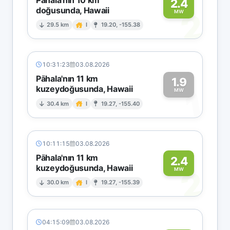
2.4
doğusunda, Hawaii
2
MW
29.5 km
I
19.20, -155.38
10:31:23
03.08.2026
Pāhala'nın 11 km
1.9
kuzeydoğusunda, Hawaii
1
MW
30.4 km
I
19.27, -155.40
10:11:15
03.08.2026
Pāhala'nın 11 km
2.4
kuzeydoğusunda, Hawaii
2
MW
30.0 km
I
19.27, -155.39
04:15:09
03.08.2026