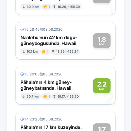
1
30.0 km
I
19.26, -155.39
16:28:45
03.08.2026
Naalehu'nun 42 km doğu-
1.8
güneydoğusunda, Hawaii
1
MW
10.1 km
I
18.85, -155.24
16:20:08
03.08.2026
Pāhala'nın 4 km güney-
2.2
güneybatısında, Hawaii
2
MW
30.7 km
I
19.17, -155.50
14:23:20
03.08.2026
Pāhala'nın 17 km kuzeyinde,
1.7