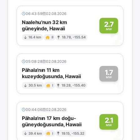
06:43:59
02.08.2026
Naalehu'nun 32 km
2.7
güneyinde, Hawaii
2
MW
16.4 km
II
18.78, -155.54
05:08:28
02.08.2026
Pāhala'nın 11 km
1.7
kuzeydoğusunda, Hawaii
1
MW
30.5 km
I
19.28, -155.40
00:44:06
02.08.2026
Pāhala'nın 17 km doğu-
2.1
güneydoğusunda, Hawaii
2
MW
39.4 km
I
19.15, -155.32