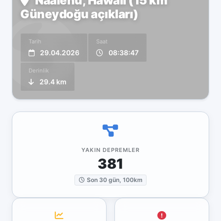
Naalehu, Hawaii (15 km
Güneydoğu açıkları)
Tarih
Saat
29.04.2026
08:38:47
Derinlik
29.4 km
YAKIN DEPREMLER
381
Son 30 gün, 100km