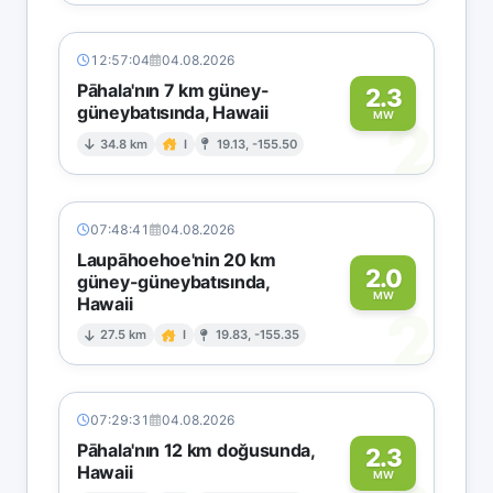
12:57:04
04.08.2026
Pāhala'nın 7 km güney-
2.3
güneybatısında, Hawaii
2
MW
34.8 km
I
19.13, -155.50
07:48:41
04.08.2026
Laupāhoehoe'nin 20 km
2.0
güney-güneybatısında,
MW
Hawaii
2
27.5 km
I
19.83, -155.35
07:29:31
04.08.2026
Pāhala'nın 12 km doğusunda,
2.3
Hawaii
MW