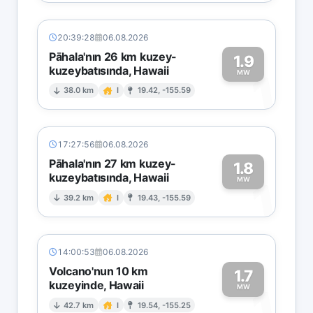
20:39:28
06.08.2026
Pāhala'nın 26 km kuzey-
1.9
kuzeybatısında, Hawaii
1
MW
38.0 km
I
19.42, -155.59
17:27:56
06.08.2026
Pāhala'nın 27 km kuzey-
1.8
kuzeybatısında, Hawaii
1
MW
39.2 km
I
19.43, -155.59
14:00:53
06.08.2026
Volcano'nun 10 km
1.7
kuzeyinde, Hawaii
1
MW
42.7 km
I
19.54, -155.25