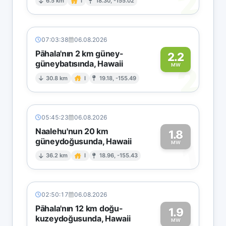
2
6.5 km
I
18.30, -155.02
07:03:38
06.08.2026
Pāhala'nın 2 km güney-
2.2
güneybatısında, Hawaii
2
MW
30.8 km
I
19.18, -155.49
05:45:23
06.08.2026
Naalehu'nun 20 km
1.8
güneydoğusunda, Hawaii
1
MW
36.2 km
I
18.96, -155.43
02:50:17
06.08.2026
Pāhala'nın 12 km doğu-
1.9
kuzeydoğusunda, Hawaii
MW