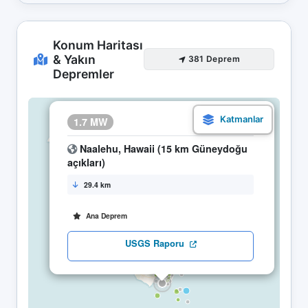
Konum Haritası
& Yakın
381 Deprem
Depremler
×
1.7 MW
29.04 08:38
Naalehu, Hawaii (15 km Güneydoğu
açıkları)
29.4 km
Ana Deprem
USGS Raporu