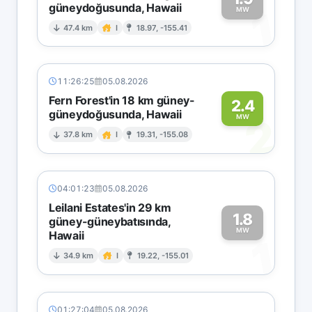
güneydoğusunda, Hawaii
1
MW
47.4 km
I
18.97, -155.41
11:26:25
05.08.2026
Fern Forest'in 18 km güney-
2.4
güneydoğusunda, Hawaii
2
MW
37.8 km
I
19.31, -155.08
04:01:23
05.08.2026
Leilani Estates'in 29 km
1.8
güney-güneybatısında,
MW
Hawaii
1
34.9 km
I
19.22, -155.01
01:27:04
05.08.2026