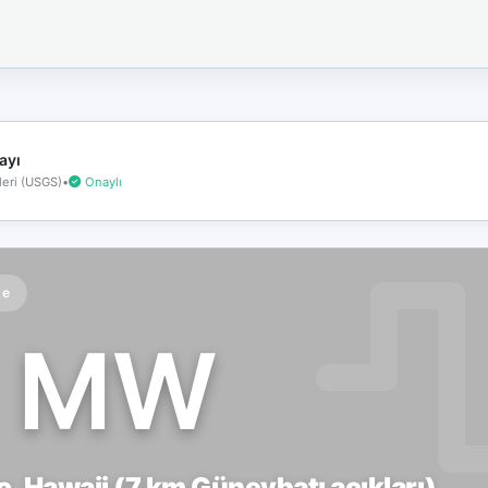
İnternet
bağlantınız
koptu!
Çevrimdışı
moddasınız.
ayı
eri (USGS)
•
Onaylı
te
1 MW
, Hawaii (7 km Güneybatı açıkları)