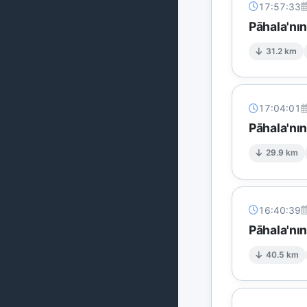
17:57:33
Pāhala'nı
31.2 km
17:04:01
Pāhala'nı
29.9 km
16:40:39
Pāhala'nı
40.5 km