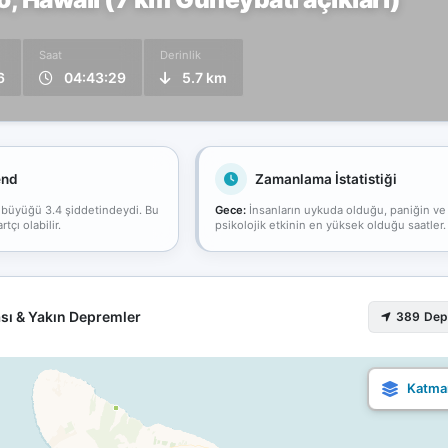
Saat
Derinlik
6
04:43:29
5.7 km
end
Zamanlama İstatistiği
 büyüğü 3.4 şiddetindeydi. Bu
Gece:
İnsanların uykuda olduğu, paniğin ve
çı olabilir.
psikolojik etkinin en yüksek olduğu saatler.
sı & Yakın Depremler
389 De