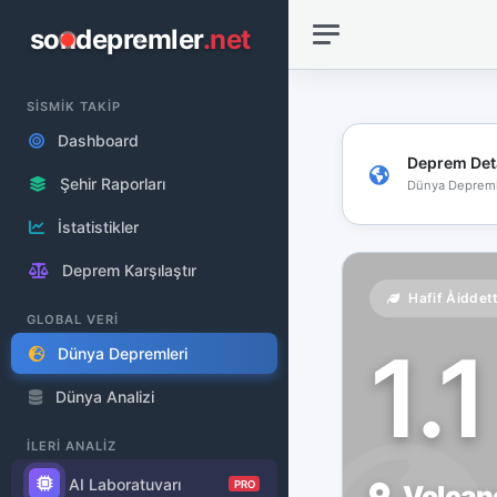
sondepremler
.net
SİSMİK TAKİP
Dashboard
Deprem Det
Şehir Raporları
Dünya Depreml
İstatistikler
Deprem Karşılaştır
Hafif Åiddet
GLOBAL VERİ
1.
Dünya Depremleri
Dünya Analizi
İLERİ ANALİZ
AI Laboratuvarı
PRO
Volcano