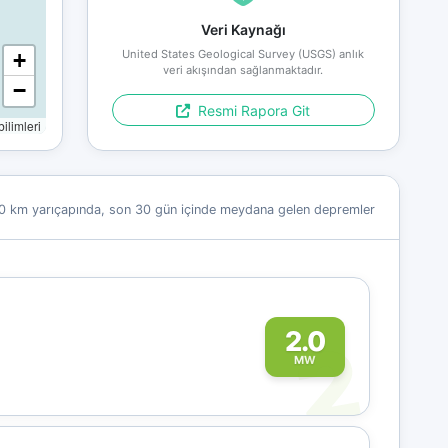
Veri Kaynağı
United States Geological Survey (USGS) anlık
+
veri akışından sağlanmaktadır.
−
Resmi Rapora Git
limleri
0 km yarıçapında, son 30 gün içinde meydana gelen depremler
2
2.0
MW