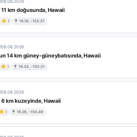
08.08.2026
n 11 km doğusunda, Hawaii
I
19.19, -155.37
08.08.2026
un 14 km güney-güneybatısında, Hawaii
I
19.33, -155.31
08.08.2026
n 6 km kuzeyinde, Hawaii
I
19.26, -155.49