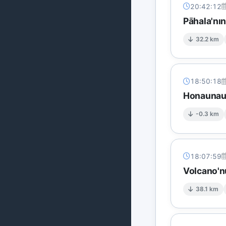
20:42:12
Pāhala'nı
32.2 km
18:50:18
Honaunau-
-0.3 km
18:07:59
Volcano'n
38.1 km