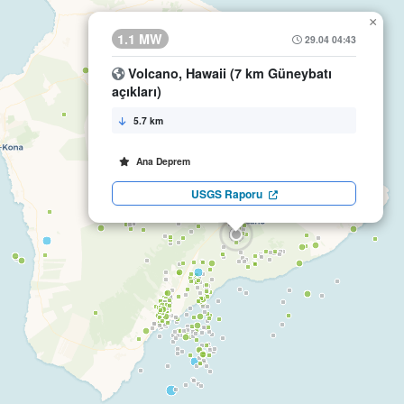
×
1.1 MW
29.04 04:43
Volcano, Hawaii (7 km Güneybatı
açıkları)
5.7 km
Ana Deprem
USGS Raporu