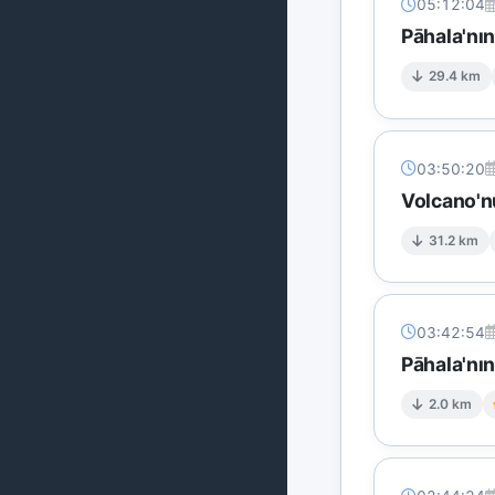
05:12:04
Pāhala'nı
29.4 km
03:50:20
Volcano'n
31.2 km
03:42:54
Pāhala'nı
2.0 km