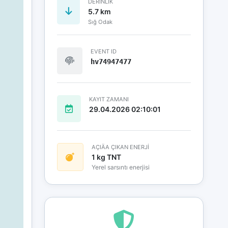
DERINLIK
5.7 km
Sığ Odak
EVENT ID
hv74947477
KAYIT ZAMANI
29.04.2026 02:10:01
AÇIÄA ÇIKAN ENERJİ
1 kg TNT
Yerel sarsıntı enerjisi