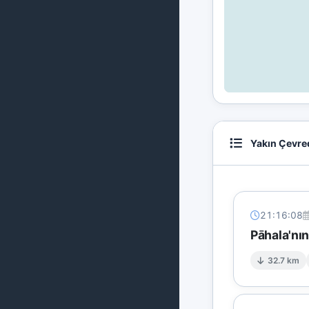
Yakın Çevre
21:16:08
Pāhala'nı
32.7 km