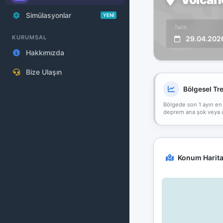
Simülasyonlar
YENİ
Tarih
KURUMSAL
29.04.202
Hakkımızda
Bize Ulaşın
Bölgesel Tr
Bölgede son 1 ayın en
deprem ana şok veya art
Konum Harita