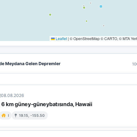
Leaflet
|
© OpenStreetMap © CARTO, © MTA Yerbi
de Meydana Gelen Depremler
10
08.08.2026
n 6 km güney-güneybatısında, Hawaii
I
19.15, -155.50