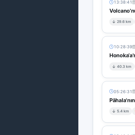
13:38:41
Volcano'n
29.6 km
10:28:39
Honoka‘a'
40.3 km
05:26:31
Pāhala'nı
5.4 km