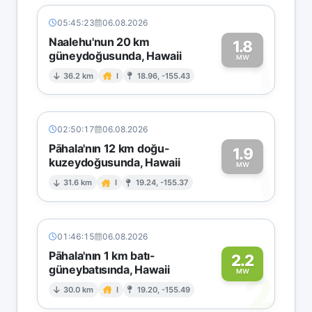
05:45:23
06.08.2026
Naalehu'nun 20 km
1.8
güneydoğusunda, Hawaii
1
MW
36.2 km
I
18.96, -155.43
02:50:17
06.08.2026
Pāhala'nın 12 km doğu-
1.9
kuzeydoğusunda, Hawaii
1
MW
31.6 km
I
19.24, -155.37
01:46:15
06.08.2026
Pāhala'nın 1 km batı-
2.2
güneybatısında, Hawaii
2
MW
30.0 km
I
19.20, -155.49