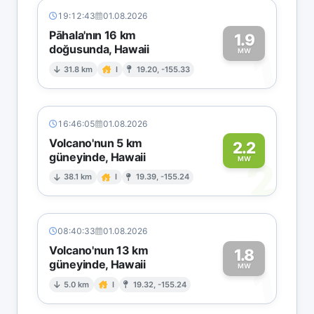
19:12:43
01.08.2026
Pāhala'nın 16 km
1.9
doğusunda, Hawaii
1
MW
31.8 km
I
19.20, -155.33
16:46:05
01.08.2026
Volcano'nun 5 km
2.2
güneyinde, Hawaii
2
MW
38.1 km
I
19.39, -155.24
08:40:33
01.08.2026
Volcano'nun 13 km
1.8
güneyinde, Hawaii
1
MW
5.0 km
I
19.32, -155.24