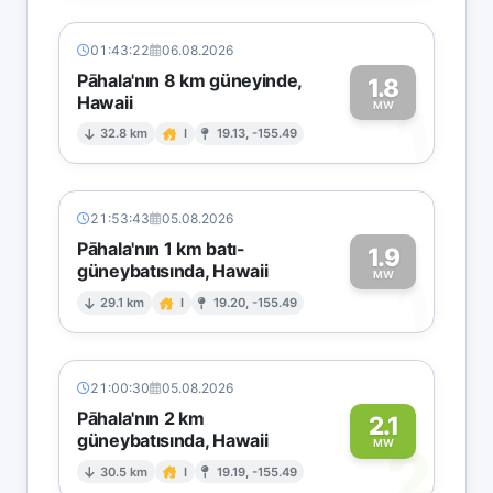
01:43:22
06.08.2026
Pāhala'nın 8 km güneyinde,
1.8
Hawaii
1
MW
32.8 km
I
19.13, -155.49
21:53:43
05.08.2026
Pāhala'nın 1 km batı-
1.9
güneybatısında, Hawaii
1
MW
29.1 km
I
19.20, -155.49
21:00:30
05.08.2026
Pāhala'nın 2 km
2.1
güneybatısında, Hawaii
2
MW
30.5 km
I
19.19, -155.49