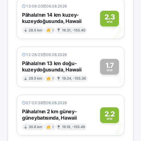
13:09:20
06.08.2026
Pāhala'nın 14 km kuzey-
2.3
kuzeydoğusunda, Hawaii
2
MW
28.5 km
I
19.31, -155.40
12:28:25
06.08.2026
Pāhala'nın 13 km doğu-
1.7
kuzeydoğusunda, Hawaii
1
MW
29.5 km
I
19.24, -155.36
07:03:38
06.08.2026
Pāhala'nın 2 km güney-
2.2
güneybatısında, Hawaii
2
MW
30.8 km
I
19.18, -155.49