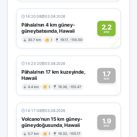
16:20:08
03.08.2026
Pāhala'nın 4 km güney-
2.2
güneybatısında, Hawaii
2
MW
30.7 km
I
19.17, -155.50
14:23:20
03.08.2026
Pāhala'nın 17 km kuzeyinde,
1.7
Hawaii
1
MW
4.4 km
I
19.36, -155.47
14:17:08
03.08.2026
Volcano'nun 15 km güney-
1.9
güneydoğusunda, Hawaii
1
MW
0.7 km
I
19.32, -155.17