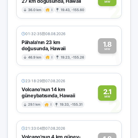
27 km doğusunda, Hawaii
2
MW
36.0 km
I
19.43, -155.60
01:32:35
08.08.2026
Pāhala'nın 23 km
1.8
doğusunda, Hawaii
1
MW
46.9 km
I
19.23, -155.26
23:18:29
07.08.2026
Volcano'nun 14 km
2.1
güneybatısında, Hawaii
2
MW
29.1 km
I
19.33, -155.31
21:33:04
07.08.2026
Volcano'nun 4 km güney-