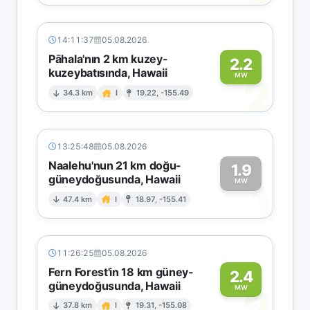
14:11:37
05.08.2026
Pāhala'nın 2 km kuzey-
2.2
kuzeybatısında, Hawaii
2
MW
34.3 km
I
19.22, -155.49
13:25:48
05.08.2026
Naalehu'nun 21 km doğu-
1.9
güneydoğusunda, Hawaii
1
MW
47.4 km
I
18.97, -155.41
11:26:25
05.08.2026
Fern Forest'in 18 km güney-
2.4
güneydoğusunda, Hawaii
2
MW
37.8 km
I
19.31, -155.08