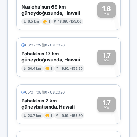
Naalehu'nun 69 km
1.8
güneydoğusunda, Hawaii
1
MW
6.5 km
I
18.69, -155.06
06:07:29
07.08.2026
Pāhala'nın 17 km
1.7
güneydoğusunda, Hawaii
1
MW
30.4 km
I
19.10, -155.35
05:01:08
07.08.2026
Pāhala'nın 2 km
1.7
güneybatısında, Hawaii
1
MW
28.7 km
I
19.19, -155.50