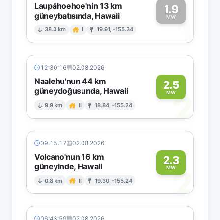
Laupāhoehoe'nin 13 km
1.9
güneybatısında, Hawaii
1
MW
38.3 km
I
19.91, -155.34
12:30:16
02.08.2026
Naalehu'nun 44 km
2.5
güneydoğusunda, Hawaii
2
MW
9.9 km
II
18.84, -155.24
09:15:17
02.08.2026
Volcano'nun 16 km
2.3
güneyinde, Hawaii
2
MW
0.8 km
II
19.30, -155.24
06:43:59
02.08.2026