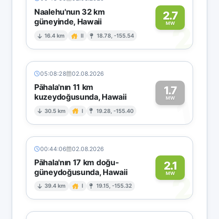
Naalehu'nun 32 km
2.7
güneyinde, Hawaii
2
MW
16.4 km
II
18.78, -155.54
05:08:28
02.08.2026
Pāhala'nın 11 km
1.7
kuzeydoğusunda, Hawaii
1
MW
30.5 km
I
19.28, -155.40
00:44:06
02.08.2026
Pāhala'nın 17 km doğu-
2.1
güneydoğusunda, Hawaii
2
MW
39.4 km
I
19.15, -155.32