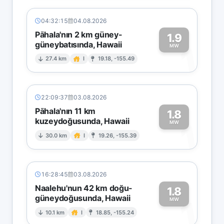
04:32:15
04.08.2026
Pāhala'nın 2 km güney-
1.9
güneybatısında, Hawaii
1
MW
27.4 km
I
19.18, -155.49
22:09:37
03.08.2026
Pāhala'nın 11 km
1.8
kuzeydoğusunda, Hawaii
1
MW
30.0 km
I
19.26, -155.39
16:28:45
03.08.2026
Naalehu'nun 42 km doğu-
1.8
güneydoğusunda, Hawaii
1
MW
10.1 km
I
18.85, -155.24