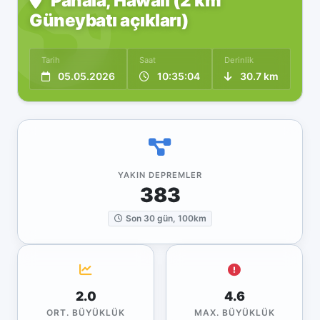
Pāhala, Hawaii (2 km
Güneybatı açıkları)
Tarih
Saat
Derinlik
05.05.2026
10:35:04
30.7 km
YAKIN DEPREMLER
383
Son 30 gün, 100km
2.0
4.6
ORT. BÜYÜKLÜK
MAX. BÜYÜKLÜK