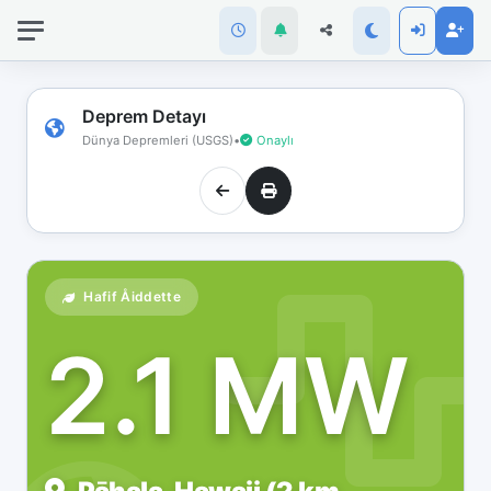
İnternet
bağlantınız
koptu!
Çevrimdışı
Deprem Detayı
moddasınız.
Dünya Depremleri (USGS)
•
Onaylı
Hafif Åiddette
2.1 MW