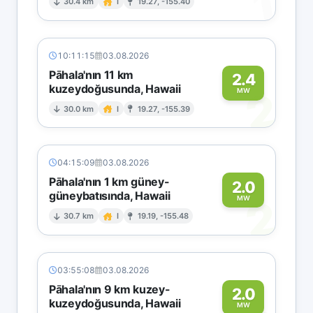
1
30.4 km
I
19.27, -155.40
10:11:15
03.08.2026
Pāhala'nın 11 km
2.4
kuzeydoğusunda, Hawaii
2
MW
30.0 km
I
19.27, -155.39
04:15:09
03.08.2026
Pāhala'nın 1 km güney-
2.0
güneybatısında, Hawaii
2
MW
30.7 km
I
19.19, -155.48
03:55:08
03.08.2026
Pāhala'nın 9 km kuzey-
2.0
kuzeydoğusunda, Hawaii
MW