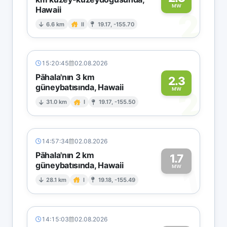
MW
Hawaii
2
6.6 km
II
19.17, -155.70
15:20:45
02.08.2026
Pāhala'nın 3 km
2.3
güneybatısında, Hawaii
2
MW
31.0 km
I
19.17, -155.50
14:57:34
02.08.2026
Pāhala'nın 2 km
1.7
güneybatısında, Hawaii
1
MW
28.1 km
I
19.18, -155.49
14:15:03
02.08.2026