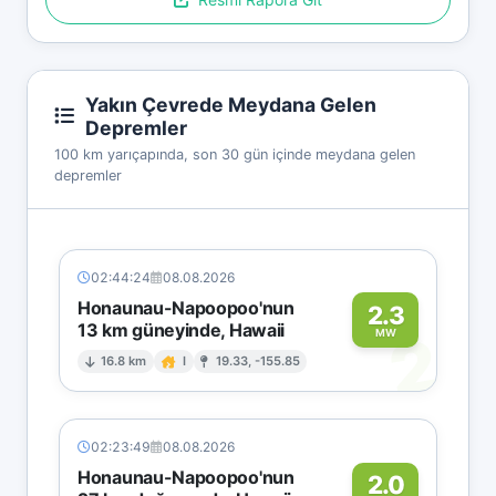
Yakın Çevrede Meydana Gelen
Depremler
100 km yarıçapında, son 30 gün içinde meydana gelen
depremler
02:44:24
08.08.2026
Honaunau-Napoopoo'nun
2.3
13 km güneyinde, Hawaii
2
MW
16.8 km
I
19.33, -155.85
02:23:49
08.08.2026
Honaunau-Napoopoo'nun
2.0