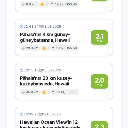
2
0.0 km
II
19.28, -155.45
02:41:21
03.08.2026
Pāhala'nın 4 km güney-
2.1
güneybatısında, Hawaii
2
MW
29.3 km
I
19.17, -155.50
00:15:15
03.08.2026
Pāhala'nın 23 km kuzey-
2.0
kuzeybatısında, Hawaii
2
MW
45.0 km
I
19.41, -155.55
15:39:22
02.08.2026
Hawaiian Ocean View'in 12
2.3
km kuzey-kuzeydoğusunda,