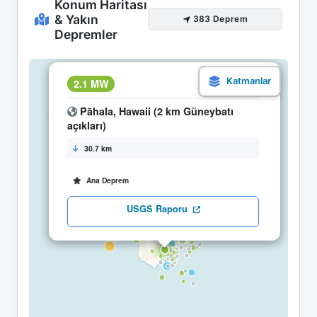
Konum Haritası
& Yakın
383 Deprem
Depremler
×
2.1 MW
05.05 10:35
Pāhala, Hawaii (2 km Güneybatı
açıkları)
30.7 km
Ana Deprem
USGS Raporu