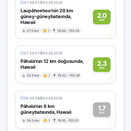
07:48:41
04.08.2026
Laupāhoehoe'nin 20 km
2.0
güney-güneybatısında,
MW
Hawaii
2
27.5 km
I
19.83, -155.35
07:29:31
04.08.2026
Pāhala'nın 12 km doğusunda,
2.3
Hawaii
2
MW
33.3 km
I
19.22, -155.36
06:39:38
04.08.2026
Pāhala'nın 6 km
1.7
güneybatısında, Hawaii
1
MW
34.3 km
I
19.16, -155.51