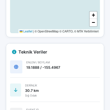
+
−
Leaflet
|
© OpenStreetMap © CARTO, © MTA Yerbilimleri
Teknik Veriler
ENLEM / BOYLAM
19.1888 / -155.4967
DERINLIK
30.7 km
Sığ Odak
EVENT ID