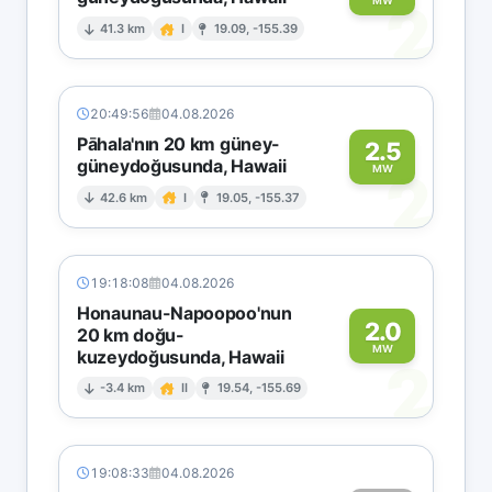
2
MW
41.3 km
I
19.09, -155.39
20:49:56
04.08.2026
Pāhala'nın 20 km güney-
2.5
güneydoğusunda, Hawaii
2
MW
42.6 km
I
19.05, -155.37
19:18:08
04.08.2026
Honaunau-Napoopoo'nun
2.0
20 km doğu-
MW
kuzeydoğusunda, Hawaii
2
-3.4 km
II
19.54, -155.69
19:08:33
04.08.2026