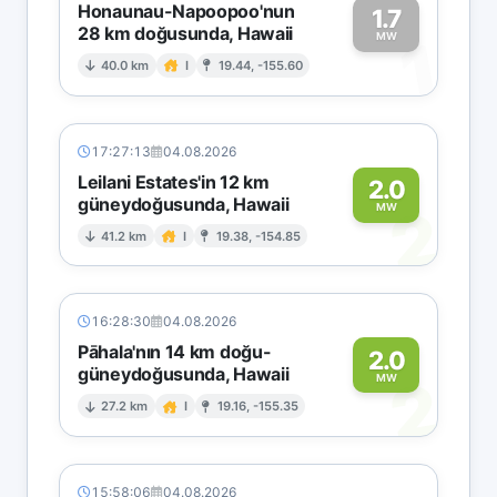
Honaunau-Napoopoo'nun
1.7
28 km doğusunda, Hawaii
1
MW
40.0 km
I
19.44, -155.60
17:27:13
04.08.2026
Leilani Estates'in 12 km
2.0
güneydoğusunda, Hawaii
2
MW
41.2 km
I
19.38, -154.85
16:28:30
04.08.2026
Pāhala'nın 14 km doğu-
2.0
güneydoğusunda, Hawaii
2
MW
27.2 km
I
19.16, -155.35
15:58:06
04.08.2026