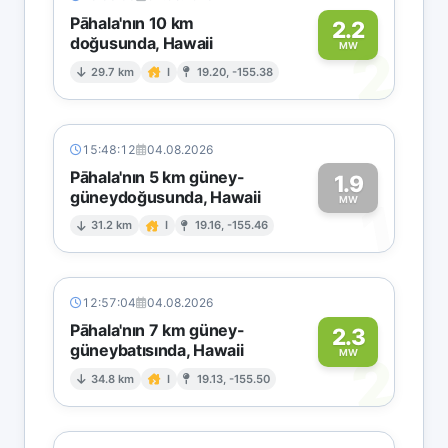
Pāhala'nın 10 km
2.2
doğusunda, Hawaii
2
MW
29.7 km
I
19.20, -155.38
15:48:12
04.08.2026
Pāhala'nın 5 km güney-
1.9
güneydoğusunda, Hawaii
1
MW
31.2 km
I
19.16, -155.46
12:57:04
04.08.2026
Pāhala'nın 7 km güney-
2.3
güneybatısında, Hawaii
2
MW
34.8 km
I
19.13, -155.50