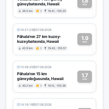
1.8
güneybatısında, Hawaii
1
MW
36.5 km
I
19.41, -155.25
16:27:23
07.08.2026
Pāhala'nın 27 km kuzey-
1.9
kuzeybatısında, Hawaii
1
MW
42.9 km
I
19.43, -155.57
15:38:35
07.08.2026
Pāhala'nın 15 km
1.7
güneydoğusunda, Hawaii
1
MW
40.2 km
I
19.12, -155.36
14:16:18
07.08.2026