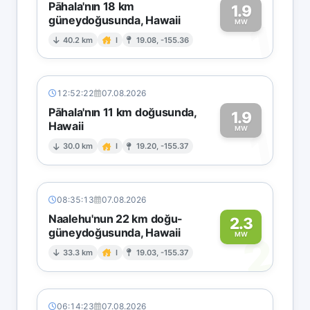
Pāhala'nın 18 km
1.9
güneydoğusunda, Hawaii
1
MW
40.2 km
I
19.08, -155.36
12:52:22
07.08.2026
Pāhala'nın 11 km doğusunda,
1.9
Hawaii
1
MW
30.0 km
I
19.20, -155.37
08:35:13
07.08.2026
Naalehu'nun 22 km doğu-
2.3
güneydoğusunda, Hawaii
2
MW
33.3 km
I
19.03, -155.37
06:14:23
07.08.2026