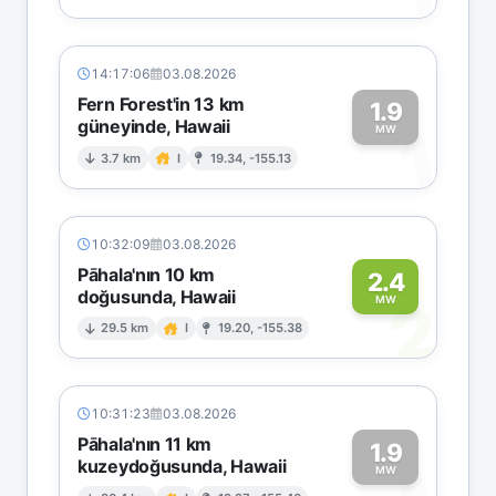
14:17:06
03.08.2026
Fern Forest'in 13 km
1.9
güneyinde, Hawaii
1
MW
3.7 km
I
19.34, -155.13
10:32:09
03.08.2026
Pāhala'nın 10 km
2.4
doğusunda, Hawaii
2
MW
29.5 km
I
19.20, -155.38
10:31:23
03.08.2026
Pāhala'nın 11 km
1.9
kuzeydoğusunda, Hawaii
MW