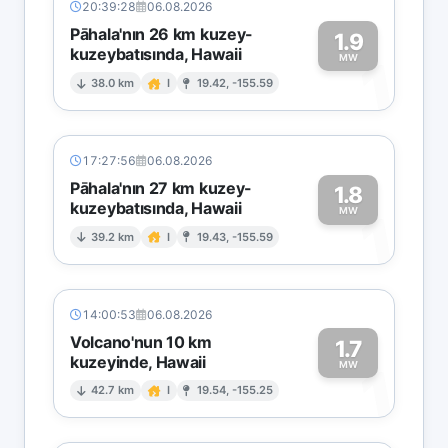
20:39:28
06.08.2026
Pāhala'nın 26 km kuzey-
1.9
kuzeybatısında, Hawaii
1
MW
38.0 km
I
19.42, -155.59
17:27:56
06.08.2026
Pāhala'nın 27 km kuzey-
1.8
kuzeybatısında, Hawaii
1
MW
39.2 km
I
19.43, -155.59
14:00:53
06.08.2026
Volcano'nun 10 km
1.7
kuzeyinde, Hawaii
1
MW
42.7 km
I
19.54, -155.25