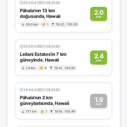
20:25:41
01.08.2026
Pāhala'nın 13 km
2.0
doğusunda, Hawaii
2
MW
29.0 km
I
19.22, -155.35
20:09:23
01.08.2026
Leilani Estates'in 7 km
2.4
güneyinde, Hawaii
2
MW
1.4 km
II
19.41, -154.92
19:34:20
01.08.2026
Pāhala'nın 2 km
1.9
güneybatısında, Hawaii
1
MW
31.1 km
I
19.19, -155.49