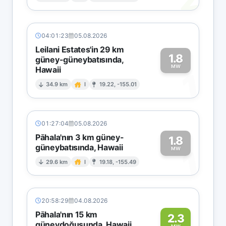
04:01:23
05.08.2026
Leilani Estates'in 29 km
1.8
güney-güneybatısında,
MW
Hawaii
1
34.9 km
I
19.22, -155.01
01:27:04
05.08.2026
Pāhala'nın 3 km güney-
1.8
güneybatısında, Hawaii
1
MW
29.6 km
I
19.18, -155.49
20:58:29
04.08.2026
Pāhala'nın 15 km
2.3
güneydoğusunda, Hawaii