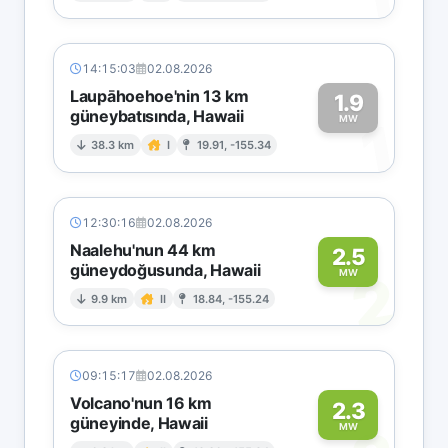
14:15:03
02.08.2026
Laupāhoehoe'nin 13 km
1.9
güneybatısında, Hawaii
1
MW
38.3 km
I
19.91, -155.34
12:30:16
02.08.2026
Naalehu'nun 44 km
2.5
güneydoğusunda, Hawaii
2
MW
9.9 km
II
18.84, -155.24
09:15:17
02.08.2026
Volcano'nun 16 km
2.3
güneyinde, Hawaii
MW