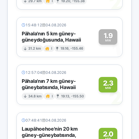
2
29.7 km
I
19.20, -155.38
15:48:12
04.08.2026
Pāhala'nın 5 km güney-
1.9
güneydoğusunda, Hawaii
1
MW
31.2 km
I
19.16, -155.46
12:57:04
04.08.2026
Pāhala'nın 7 km güney-
2.3
güneybatısında, Hawaii
2
MW
34.8 km
I
19.13, -155.50
07:48:41
04.08.2026
Laupāhoehoe'nin 20 km
2.0
güney-güneybatısında,
MW