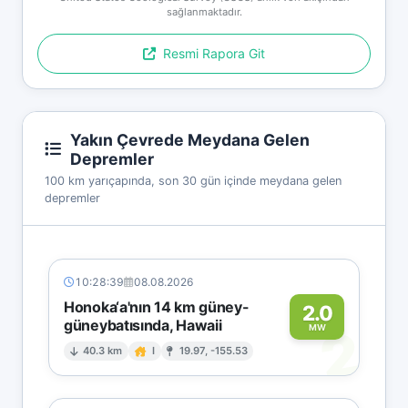
sağlanmaktadır.
Resmi Rapora Git
Yakın Çevrede Meydana Gelen
Depremler
100 km yarıçapında, son 30 gün içinde meydana gelen
depremler
10:28:39
08.08.2026
Honoka‘a'nın 14 km güney-
2.0
güneybatısında, Hawaii
2
MW
40.3 km
I
19.97, -155.53