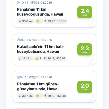
10:11:15
03.08.2026
Pāhala'nın 11 km
2.4
kuzeydoğusunda, Hawaii
2
MW
30.0 km
I
19.27, -155.39
05:04:57
03.08.2026
Kukuihaele'nin 11 km batı-
2.3
kuzeybatısında, Hawaii
2
MW
14.4 km
I
20.17, -155.67
04:15:09
03.08.2026
Pāhala'nın 1 km güney-
2.0
güneybatısında, Hawaii
2
MW
30.7 km
I
19.19, -155.48