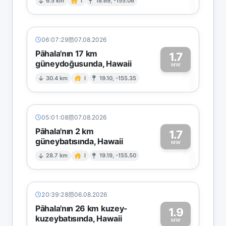
1
6.5 km
I
18.69, -155.06
06:07:29
07.08.2026
Pāhala'nın 17 km
1.7
güneydoğusunda, Hawaii
1
MW
30.4 km
I
19.10, -155.35
05:01:08
07.08.2026
Pāhala'nın 2 km
1.7
güneybatısında, Hawaii
1
MW
28.7 km
I
19.19, -155.50
20:39:28
06.08.2026
Pāhala'nın 26 km kuzey-
1.9
kuzeybatısında, Hawaii
MW