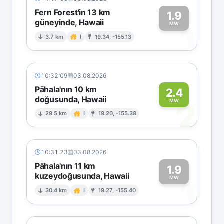
Fern Forest'in 13 km
1.9
güneyinde, Hawaii
1
MW
3.7 km
I
19.34, -155.13
10:32:09
03.08.2026
Pāhala'nın 10 km
2.4
doğusunda, Hawaii
2
MW
29.5 km
I
19.20, -155.38
10:31:23
03.08.2026
Pāhala'nın 11 km
1.9
kuzeydoğusunda, Hawaii
1
MW
30.4 km
I
19.27, -155.40