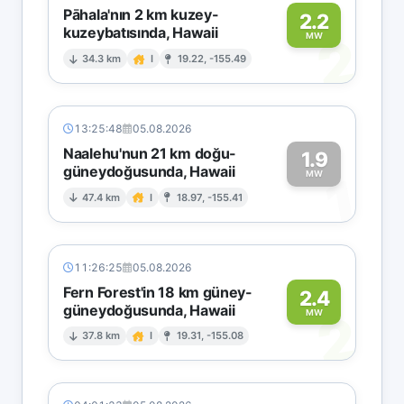
Pāhala'nın 2 km kuzey-
2.2
kuzeybatısında, Hawaii
2
MW
34.3 km
I
19.22, -155.49
13:25:48
05.08.2026
Naalehu'nun 21 km doğu-
1.9
güneydoğusunda, Hawaii
1
MW
47.4 km
I
18.97, -155.41
11:26:25
05.08.2026
Fern Forest'in 18 km güney-
2.4
güneydoğusunda, Hawaii
2
MW
37.8 km
I
19.31, -155.08