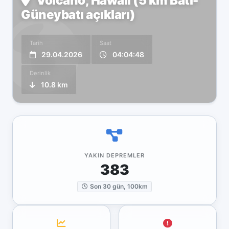
Volcano, Hawaii (5 km Batı-
Güneybatı açıkları)
Tarih
Saat
29.04.2026
04:04:48
Derinlik
10.8 km
YAKIN DEPREMLER
383
Son 30 gün, 100km