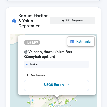
Konum Haritası
& Yakın
383 Deprem
Depremler
×
1.8 MW
29.04 04:04
Volcano, Hawaii (5 km Batı-
Güneybatı açıkları)
10.8 km
Ana Deprem
USGS Raporu