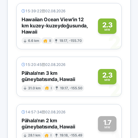
15:39:22
02.08.2026
Hawaiian Ocean View'in 12
2.3
km kuzey-kuzeydoğusunda,
MW
Hawaii
2
6.6 km
II
19.17, -155.70
15:20:45
02.08.2026
Pāhala'nın 3 km
2.3
güneybatısında, Hawaii
2
MW
31.0 km
I
19.17, -155.50
14:57:34
02.08.2026
Pāhala'nın 2 km
1.7
güneybatısında, Hawaii
1
MW
28.1 km
I
19.18, -155.49