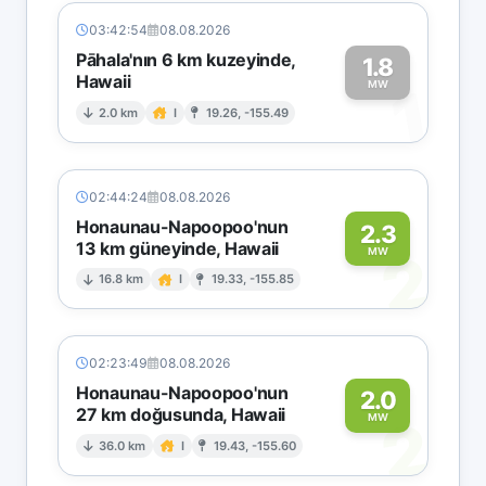
03:42:54
08.08.2026
Pāhala'nın 6 km kuzeyinde,
1.8
Hawaii
1
MW
2.0 km
I
19.26, -155.49
02:44:24
08.08.2026
Honaunau-Napoopoo'nun
2.3
13 km güneyinde, Hawaii
2
MW
16.8 km
I
19.33, -155.85
02:23:49
08.08.2026
Honaunau-Napoopoo'nun
2.0
27 km doğusunda, Hawaii
2
MW
36.0 km
I
19.43, -155.60