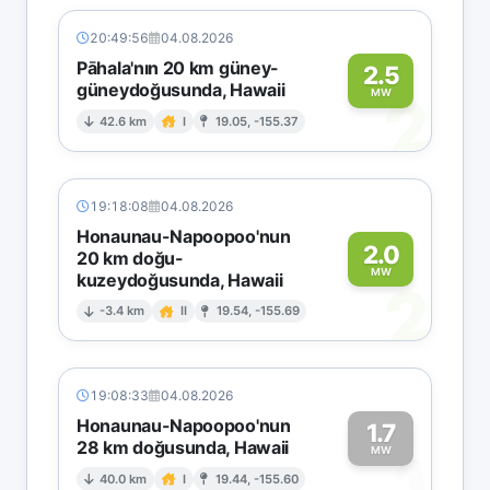
20:49:56
04.08.2026
Pāhala'nın 20 km güney-
2.5
güneydoğusunda, Hawaii
2
MW
42.6 km
I
19.05, -155.37
19:18:08
04.08.2026
Honaunau-Napoopoo'nun
2.0
20 km doğu-
MW
kuzeydoğusunda, Hawaii
2
-3.4 km
II
19.54, -155.69
19:08:33
04.08.2026
Honaunau-Napoopoo'nun
1.7
28 km doğusunda, Hawaii
1
MW
40.0 km
I
19.44, -155.60