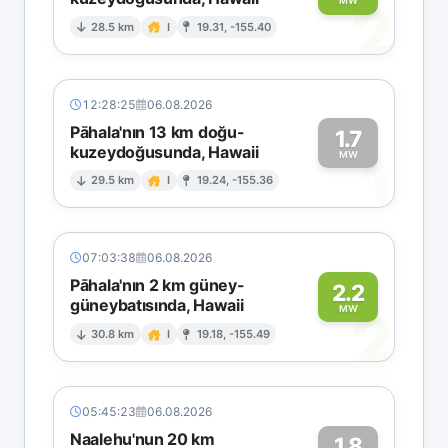
2
MW
28.5 km
I
19.31, -155.40
12:28:25
06.08.2026
Pāhala'nın 13 km doğu-
1.7
kuzeydoğusunda, Hawaii
1
MW
29.5 km
I
19.24, -155.36
07:03:38
06.08.2026
Pāhala'nın 2 km güney-
2.2
güneybatısında, Hawaii
2
MW
30.8 km
I
19.18, -155.49
05:45:23
06.08.2026
Naalehu'nun 20 km
1.8