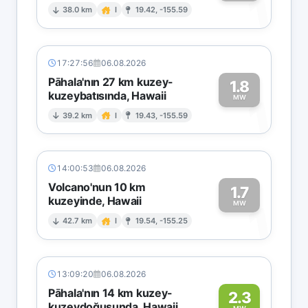
1
38.0 km
I
19.42, -155.59
17:27:56
06.08.2026
Pāhala'nın 27 km kuzey-
1.8
kuzeybatısında, Hawaii
1
MW
39.2 km
I
19.43, -155.59
14:00:53
06.08.2026
Volcano'nun 10 km
1.7
kuzeyinde, Hawaii
1
MW
42.7 km
I
19.54, -155.25
13:09:20
06.08.2026
Pāhala'nın 14 km kuzey-
2.3
kuzeydoğusunda, Hawaii