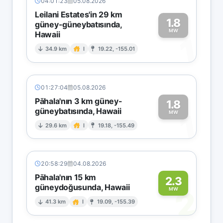
04:01:23
05.08.2026
Leilani Estates'in 29 km
1.8
güney-güneybatısında,
MW
Hawaii
1
34.9 km
I
19.22, -155.01
01:27:04
05.08.2026
Pāhala'nın 3 km güney-
1.8
güneybatısında, Hawaii
1
MW
29.6 km
I
19.18, -155.49
20:58:29
04.08.2026
Pāhala'nın 15 km
2.3
güneydoğusunda, Hawaii
2
MW
41.3 km
I
19.09, -155.39