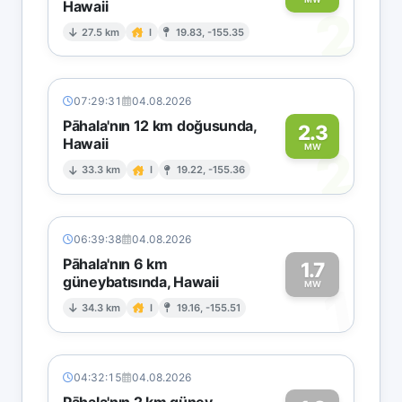
Hawaii
2
27.5 km
I
19.83, -155.35
07:29:31
04.08.2026
Pāhala'nın 12 km doğusunda,
2.3
Hawaii
2
MW
33.3 km
I
19.22, -155.36
06:39:38
04.08.2026
Pāhala'nın 6 km
1.7
güneybatısında, Hawaii
1
MW
34.3 km
I
19.16, -155.51
04:32:15
04.08.2026
Pāhala'nın 2 km güney-