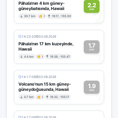
Pāhala'nın 4 km güney-
2.2
güneybatısında, Hawaii
2
MW
30.7 km
I
19.17, -155.50
14:23:20
03.08.2026
Pāhala'nın 17 km kuzeyinde,
1.7
Hawaii
1
MW
4.4 km
I
19.36, -155.47
14:17:08
03.08.2026
Volcano'nun 15 km güney-
1.9
güneydoğusunda, Hawaii
1
MW
0.7 km
I
19.32, -155.17
14:17:06
03.08.2026