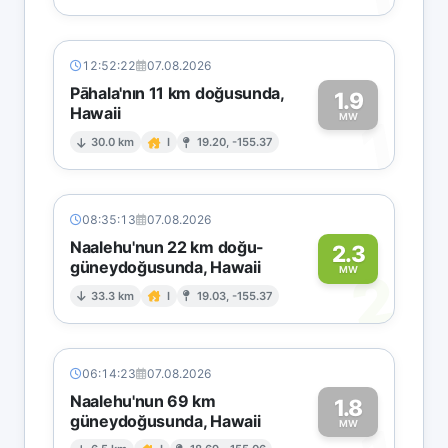
12:52:22
07.08.2026
Pāhala'nın 11 km doğusunda,
1.9
Hawaii
1
MW
30.0 km
I
19.20, -155.37
08:35:13
07.08.2026
Naalehu'nun 22 km doğu-
2.3
güneydoğusunda, Hawaii
2
MW
33.3 km
I
19.03, -155.37
06:14:23
07.08.2026
Naalehu'nun 69 km
1.8
güneydoğusunda, Hawaii
MW