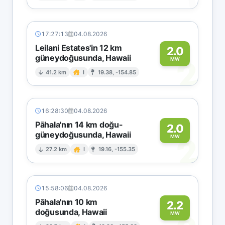
17:27:13
04.08.2026
Leilani Estates'in 12 km
2.0
güneydoğusunda, Hawaii
2
MW
41.2 km
I
19.38, -154.85
16:28:30
04.08.2026
Pāhala'nın 14 km doğu-
2.0
güneydoğusunda, Hawaii
2
MW
27.2 km
I
19.16, -155.35
15:58:06
04.08.2026
Pāhala'nın 10 km
2.2
doğusunda, Hawaii
MW