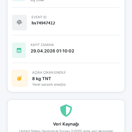
EVENT ID
hv74947412
KAYIT ZAMANI
29.04.2026 01:10:02
AÇIÄA ÇIKAN ENERJİ
8 kg TNT
Yerel sarsıntı enerjisi
Veri Kaynağı
United States Geological Survey (USGS) anlık veri akışından