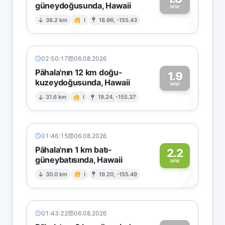
güneydoğusunda, Hawaii
1
MW
36.2 km
I
18.96, -155.43
02:50:17
06.08.2026
Pāhala'nın 12 km doğu-
1.9
kuzeydoğusunda, Hawaii
1
MW
31.6 km
I
19.24, -155.37
01:46:15
06.08.2026
Pāhala'nın 1 km batı-
2.2
güneybatısında, Hawaii
2
MW
30.0 km
I
19.20, -155.49
01:43:22
06.08.2026