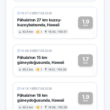
16:27:23
07.08.2026
Pāhala'nın 27 km kuzey-
1.9
kuzeybatısında, Hawaii
1
MW
42.9 km
I
19.43, -155.57
15:38:35
07.08.2026
Pāhala'nın 15 km
1.7
güneydoğusunda, Hawaii
1
MW
40.2 km
I
19.12, -155.36
14:16:18
07.08.2026
Pāhala'nın 18 km
1.9
güneydoğusunda, Hawaii
1
MW
40.2 km
I
19.08, -155.36