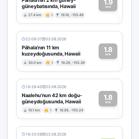
1.9
güneybatısında, Hawaii
1
MW
27.4 km
I
19.18, -155.49
22:09:37
03.08.2026
Pāhala'nın 11 km
1.8
kuzeydoğusunda, Hawaii
1
MW
30.0 km
I
19.26, -155.39
16:28:45
03.08.2026
Naalehu'nun 42 km doğu-
1.8
güneydoğusunda, Hawaii
1
MW
10.1 km
I
18.85, -155.24
16:20:08
03.08.2026