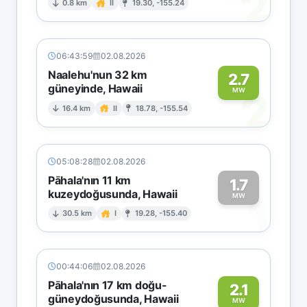
2
0.8 km
II
19.30, -155.24
06:43:59
02.08.2026
Naalehu'nun 32 km
2.7
güneyinde, Hawaii
2
MW
16.4 km
II
18.78, -155.54
05:08:28
02.08.2026
Pāhala'nın 11 km
1.7
kuzeydoğusunda, Hawaii
1
MW
30.5 km
I
19.28, -155.40
00:44:06
02.08.2026
Pāhala'nın 17 km doğu-
2.1
güneydoğusunda, Hawaii
MW