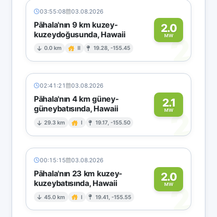
03:55:08
03.08.2026
Pāhala'nın 9 km kuzey-
2.0
kuzeydoğusunda, Hawaii
2
MW
0.0 km
II
19.28, -155.45
02:41:21
03.08.2026
Pāhala'nın 4 km güney-
2.1
güneybatısında, Hawaii
2
MW
29.3 km
I
19.17, -155.50
00:15:15
03.08.2026
Pāhala'nın 23 km kuzey-
2.0
kuzeybatısında, Hawaii
2
MW
45.0 km
I
19.41, -155.55