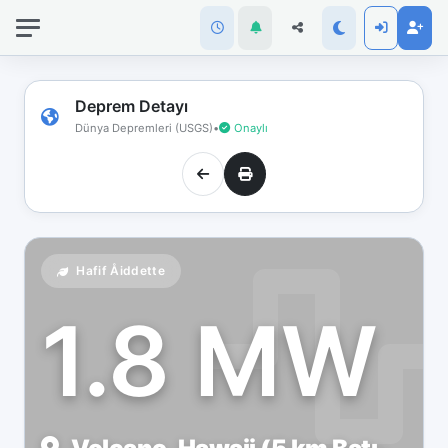
İnternet
bağlantınız
koptu!
Çevrimdışı
Deprem Detayı
moddasınız.
Dünya Depremleri (USGS)
•
Onaylı
Hafif Åiddette
1.8 MW