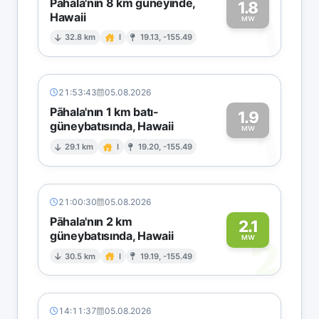
Pāhala'nın 8 km güneyinde,
1.8
Hawaii
1
MW
32.8 km
I
19.13, -155.49
21:53:43
05.08.2026
Pāhala'nın 1 km batı-
1.9
güneybatısında, Hawaii
1
MW
29.1 km
I
19.20, -155.49
21:00:30
05.08.2026
Pāhala'nın 2 km
2.1
güneybatısında, Hawaii
2
MW
30.5 km
I
19.19, -155.49
14:11:37
05.08.2026