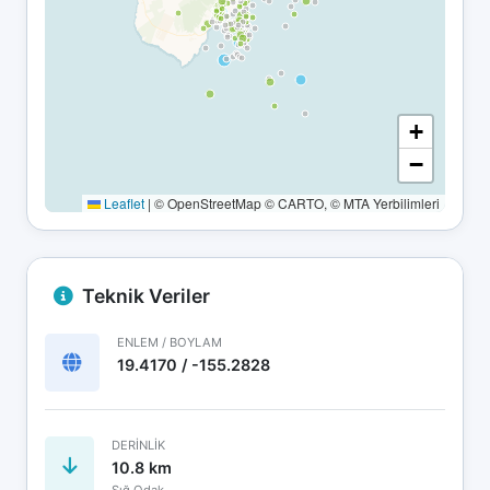
+
−
Leaflet
|
© OpenStreetMap © CARTO, © MTA Yerbilimleri
Teknik Veriler
ENLEM / BOYLAM
19.4170 / -155.2828
DERINLIK
10.8 km
Sığ Odak