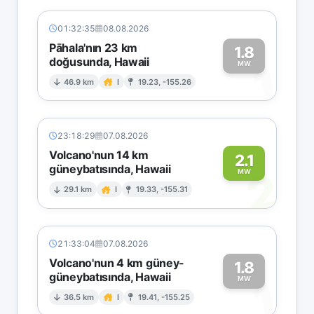
01:32:35
08.08.2026
Pāhala'nın 23 km
1.8
doğusunda, Hawaii
1
MW
46.9 km
I
19.23, -155.26
23:18:29
07.08.2026
Volcano'nun 14 km
2.1
güneybatısında, Hawaii
2
MW
29.1 km
I
19.33, -155.31
21:33:04
07.08.2026
Volcano'nun 4 km güney-
1.8
güneybatısında, Hawaii
1
MW
36.5 km
I
19.41, -155.25