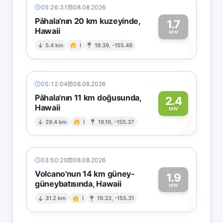
05:26:31
08.08.2026
Pāhala'nın 20 km kuzeyinde,
1.7
Hawaii
1
MW
5.4 km
I
19.39, -155.49
05:12:04
08.08.2026
Pāhala'nın 11 km doğusunda,
2.4
Hawaii
2
MW
29.4 km
I
19.19, -155.37
03:50:20
08.08.2026
Volcano'nun 14 km güney-
1.9
güneybatısında, Hawaii
1
MW
31.2 km
I
19.33, -155.31