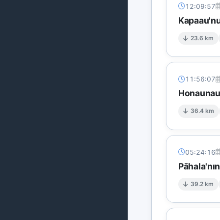
12:09:57
Kapaau'nu
23.6 km
11:56:07
Honaunau
36.4 km
05:24:16
Pāhala'nı
39.2 km