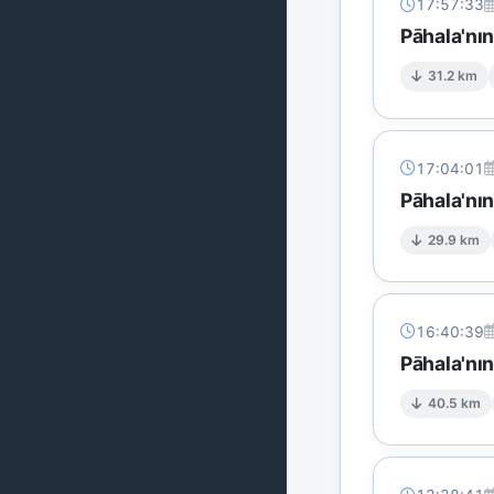
17:57:33
Pāhala'nı
31.2 km
17:04:01
Pāhala'nı
29.9 km
16:40:39
Pāhala'nı
40.5 km