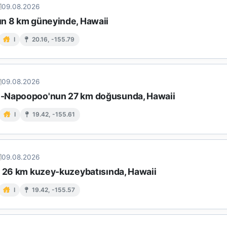
09.08.2026
n 8 km güneyinde, Hawaii
I
20.16, -155.79
09.08.2026
-Napoopoo'nun 27 km doğusunda, Hawaii
I
19.42, -155.61
09.08.2026
n 26 km kuzey-kuzeybatısında, Hawaii
I
19.42, -155.57