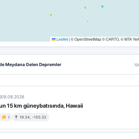
Leaflet
|
© OpenStreetMap © CARTO, © MTA Yerbi
de Meydana Gelen Depremler
10
09.08.2026
un 15 km güneybatısında, Hawaii
I
19.34, -155.32