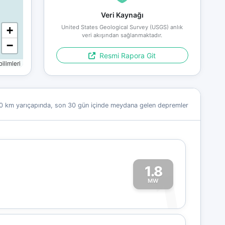
Veri Kaynağı
United States Geological Survey (USGS) anlık
+
veri akışından sağlanmaktadır.
−
Resmi Rapora Git
limleri
0 km yarıçapında, son 30 gün içinde meydana gelen depremler
1.8
1
MW