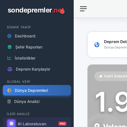
sondepremler
.net
SİSMİK TAKİP
Dashboard
Deprem Det
Şehir Raporları
Dünya Depreml
İstatistikler
Deprem Karşılaştır
Hafif Åiddet
GLOBAL VERİ
1.
Dünya Depremleri
Dünya Analizi
İLERİ ANALİZ
AI Laboratuvarı
PRO
Volcano