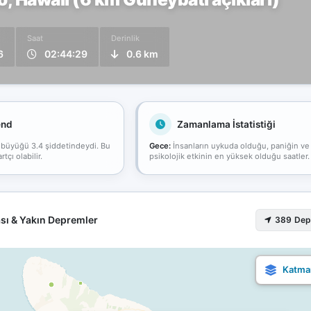
Saat
Derinlik
6
02:44:29
0.6 km
end
Zamanlama İstatistiği
 büyüğü 3.4 şiddetindeydi. Bu
Gece:
İnsanların uykuda olduğu, paniğin ve
çı olabilir.
psikolojik etkinin en yüksek olduğu saatler.
sı & Yakın Depremler
389 De