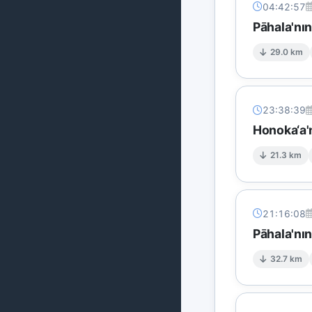
04:42:57
Pāhala'nı
29.0 km
23:38:39
Honoka‘a'
21.3 km
21:16:08
Pāhala'nı
32.7 km