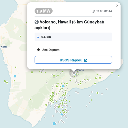
×
1.9 MW
03.05 02:44
Volcano, Hawaii (6 km Güneybatı
açıkları)
0.6 km
Ana Deprem
USGS Raporu