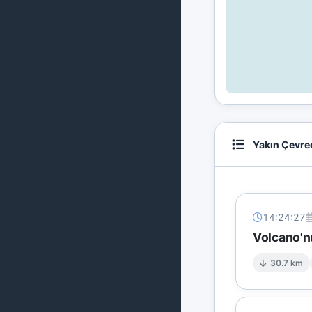
Yakın Çevre
14:24:27
Volcano'n
30.7 km