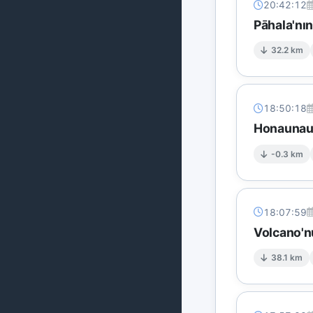
20:42:12
Pāhala'nı
32.2 km
18:50:18
Honaunau-
-0.3 km
18:07:59
Volcano'n
38.1 km