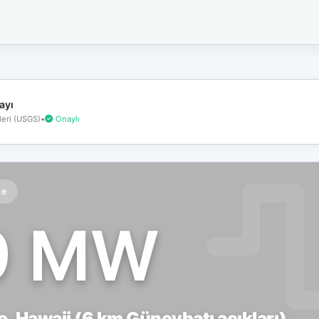
İnternet
bağlantınız
koptu!
Çevrimdışı
moddasınız.
ayı
eri (USGS)
•
Onaylı
te
9 MW
, Hawaii (6 km Güneybatı açıkları)