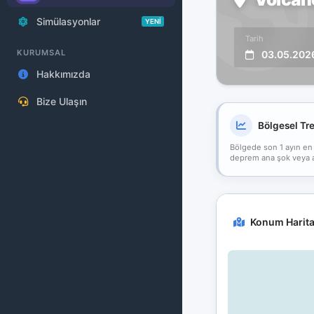
Simülasyonlar
YENİ
Tarih
KURUMSAL
03.05.202
Hakkımızda
Bize Ulaşın
Bölgesel Tr
Bölgede son 1 ayın en
deprem ana şok veya art
Konum Harita