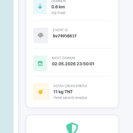
DERINLIK
0.6 km
Sığ Odak
EVENT ID
hv74950837
KAYIT ZAMANI
02.05.2026 23:50:01
AÇIÄA ÇIKAN ENERJİ
11 kg TNT
Yerel sarsıntı enerjisi