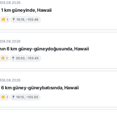
09.08.2026
n 1 km güneyinde, Hawaii
I
19.19, -155.48
08.08.2026
nın 6 km güney-güneydoğusunda, Hawaii
I
20.02, -155.45
08.08.2026
n 6 km güney-güneybatısında, Hawaii
I
19.15, -155.50