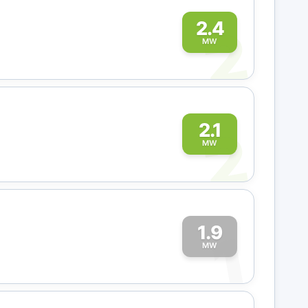
2
2.4
MW
2
2.1
MW
1.9
1
MW