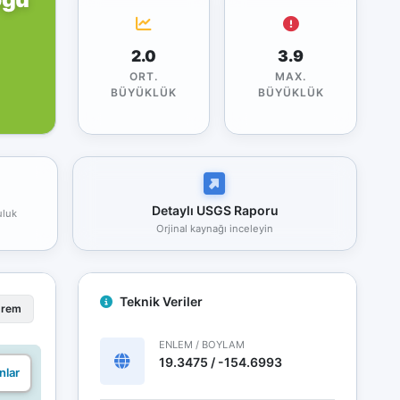
2.0
3.9
ORT.
MAX.
BÜYÜKLÜK
BÜYÜKLÜK
Detaylı USGS Raporu
uluk
Orjinal kaynağı inceleyin
Teknik Veriler
prem
ENLEM / BOYLAM
19.3475 / -154.6993