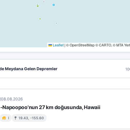
Leaflet
|
© OpenStreetMap © CARTO, © MTA Yerbi
de Meydana Gelen Depremler
10
08.08.2026
-Napoopoo'nun 27 km doğusunda, Hawaii
I
19.43, -155.60