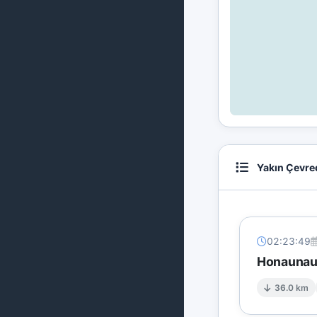
Yakın Çevre
02:23:49
Honaunau
36.0 km