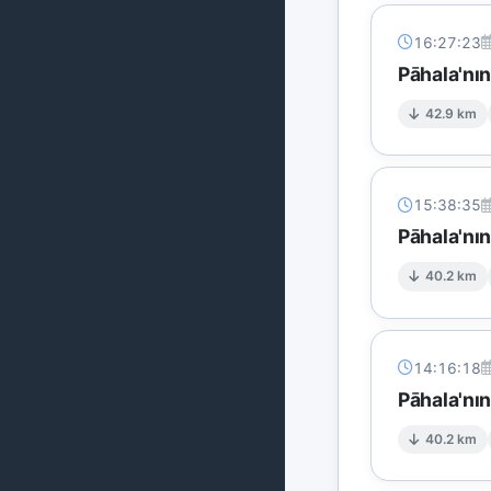
16:27:23
Pāhala'nı
42.9 km
15:38:35
Pāhala'nı
40.2 km
14:16:18
Pāhala'nı
40.2 km