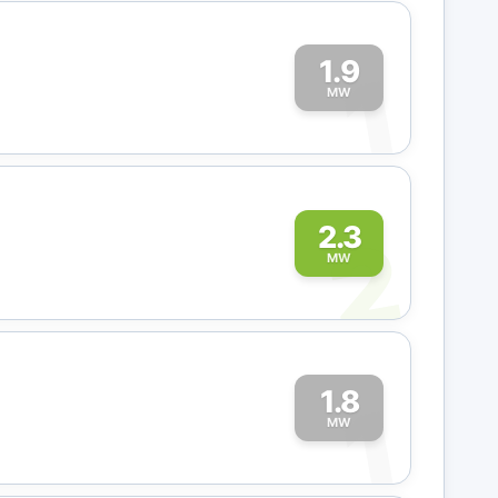
1.9
1
MW
2
2.3
MW
1.8
1
MW