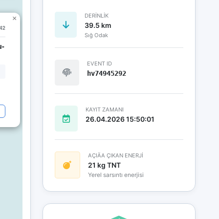
DERINLIK
×
39.5 km
:42
Sığ Odak
u-
EVENT ID
hv74945292
KAYIT ZAMANI
26.04.2026 15:50:01
AÇIÄA ÇIKAN ENERJİ
21 kg TNT
Yerel sarsıntı enerjisi