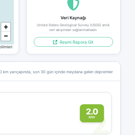
Veri Kaynağı
United States Geological Survey (USGS) anlık
+
veri akışından sağlanmaktadır.
−
Resmi Rapora Git
limleri
0 km yarıçapında, son 30 gün içinde meydana gelen depremler
2
2.0
MW