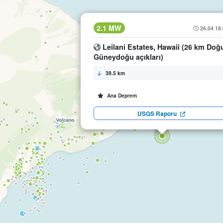
2.1 MW
26.04 18
Leilani Estates, Hawaii (26 km Doğ
Güneydoğu açıkları)
39.5 km
Ana Deprem
USGS Raporu