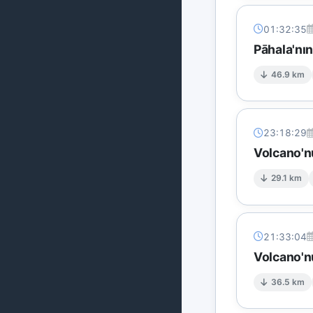
01:32:35
Pāhala'nı
46.9 km
23:18:29
Volcano'n
29.1 km
21:33:04
Volcano'n
36.5 km