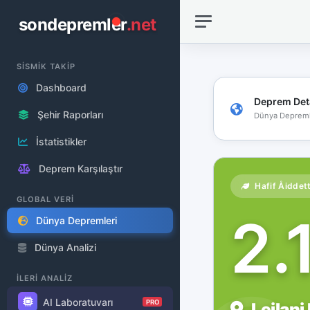
sondepremler
.net
SİSMİK TAKİP
Dashboard
Deprem Det
Şehir Raporları
Dünya Depreml
İstatistikler
Deprem Karşılaştır
Hafif Åiddet
GLOBAL VERİ
2.
Dünya Depremleri
Dünya Analizi
İLERİ ANALİZ
AI Laboratuvarı
PRO
Leilani