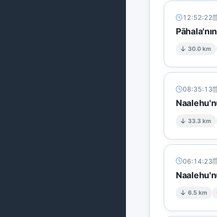
12:52:22
Pāhala'nı
30.0 km
08:35:13
Naalehu'n
33.3 km
06:14:23
Naalehu'n
6.5 km