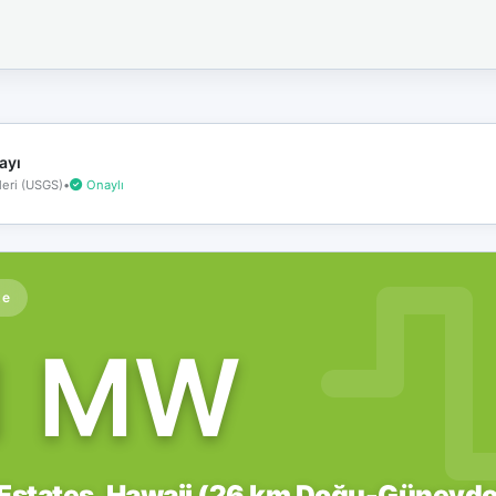
İnternet
bağlantınız
koptu!
Çevrimdışı
moddasınız.
ayı
eri (USGS)
•
Onaylı
te
1 MW
 Estates, Hawaii (26 km Doğu-Güneyd