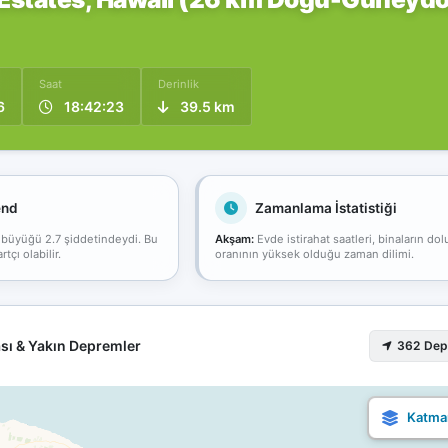
Saat
Derinlik
6
18:42:23
39.5 km
end
Zamanlama İstatistiği
 büyüğü 2.7 şiddetindeydi. Bu
Akşam:
Evde istirahat saatleri, binaların dol
çı olabilir.
oranının yüksek olduğu zaman dilimi.
sı & Yakın Depremler
362 De