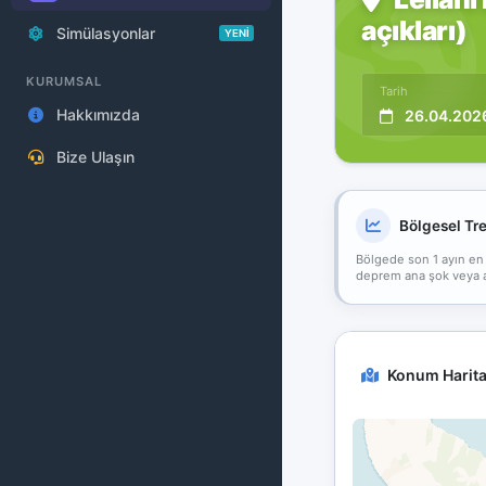
açıkları)
Simülasyonlar
YENİ
KURUMSAL
Tarih
Hakkımızda
26.04.202
Bize Ulaşın
Bölgesel Tr
Bölgede son 1 ayın en
deprem ana şok veya art
Konum Harita