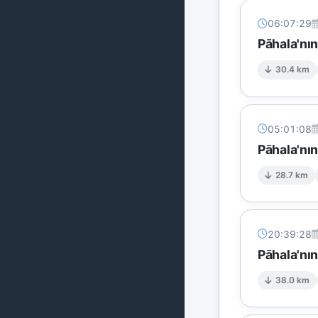
06:07:29
Pāhala'nı
30.4 km
05:01:08
Pāhala'nı
28.7 km
20:39:28
Pāhala'nı
38.0 km