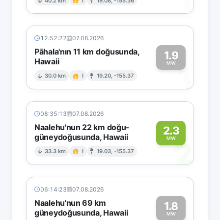
1
40.2 km
I
19.08, -155.36
12:52:22
07.08.2026
Pāhala'nın 11 km doğusunda,
1.9
Hawaii
1
MW
30.0 km
I
19.20, -155.37
08:35:13
07.08.2026
Naalehu'nun 22 km doğu-
2.3
güneydoğusunda, Hawaii
2
MW
33.3 km
I
19.03, -155.37
06:14:23
07.08.2026
Naalehu'nun 69 km
1.8
güneydoğusunda, Hawaii
MW