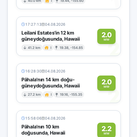
1
40.0 km
I
19.44, -155.60
17:27:13
04.08.2026
Leilani Estates'in 12 km
2.0
güneydoğusunda, Hawaii
2
MW
41.2 km
I
19.38, -154.85
16:28:30
04.08.2026
Pāhala'nın 14 km doğu-
2.0
güneydoğusunda, Hawaii
2
MW
27.2 km
I
19.16, -155.35
15:58:06
04.08.2026
Pāhala'nın 10 km
2.2
doğusunda, Hawaii
MW