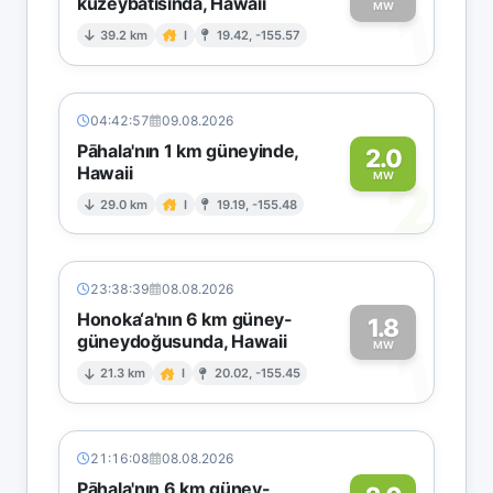
kuzeybatısında, Hawaii
1
MW
39.2 km
I
19.42, -155.57
04:42:57
09.08.2026
Pāhala'nın 1 km güneyinde,
2.0
Hawaii
2
MW
29.0 km
I
19.19, -155.48
23:38:39
08.08.2026
Honoka‘a'nın 6 km güney-
1.8
güneydoğusunda, Hawaii
1
MW
21.3 km
I
20.02, -155.45
21:16:08
08.08.2026
Pāhala'nın 6 km güney-