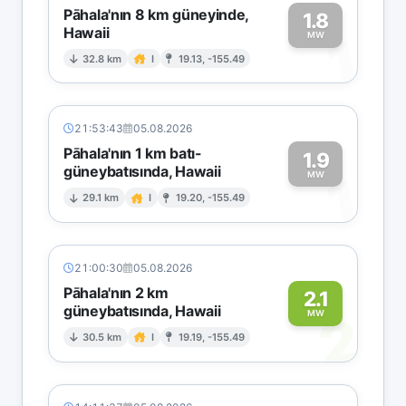
Pāhala'nın 8 km güneyinde,
1.8
Hawaii
1
MW
32.8 km
I
19.13, -155.49
21:53:43
05.08.2026
Pāhala'nın 1 km batı-
1.9
güneybatısında, Hawaii
1
MW
29.1 km
I
19.20, -155.49
21:00:30
05.08.2026
Pāhala'nın 2 km
2.1
güneybatısında, Hawaii
2
MW
30.5 km
I
19.19, -155.49