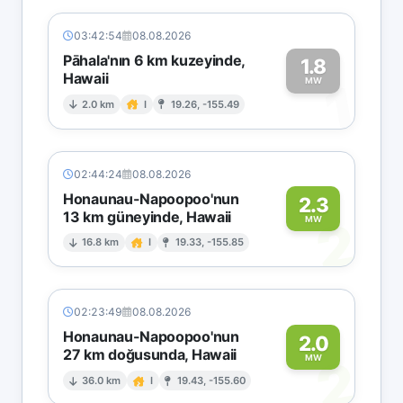
03:42:54
08.08.2026
Pāhala'nın 6 km kuzeyinde,
1.8
Hawaii
1
MW
2.0 km
I
19.26, -155.49
02:44:24
08.08.2026
Honaunau-Napoopoo'nun
2.3
13 km güneyinde, Hawaii
2
MW
16.8 km
I
19.33, -155.85
02:23:49
08.08.2026
Honaunau-Napoopoo'nun
2.0
27 km doğusunda, Hawaii
2
MW
36.0 km
I
19.43, -155.60