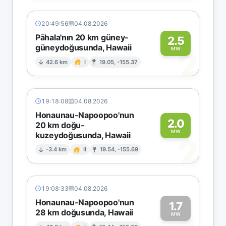
20:49:56
04.08.2026
Pāhala'nın 20 km güney-
2.5
güneydoğusunda, Hawaii
2
MW
42.6 km
I
19.05, -155.37
19:18:08
04.08.2026
Honaunau-Napoopoo'nun
2.0
20 km doğu-
MW
kuzeydoğusunda, Hawaii
2
-3.4 km
II
19.54, -155.69
19:08:33
04.08.2026
Honaunau-Napoopoo'nun
1.7
28 km doğusunda, Hawaii
MW