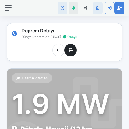
İnternet
bağlantınız
koptu!
Çevrimdışı
Deprem Detayı
moddasınız.
Dünya Depremleri (USGS)
•
Onaylı
Hafif Åiddette
1.9 MW