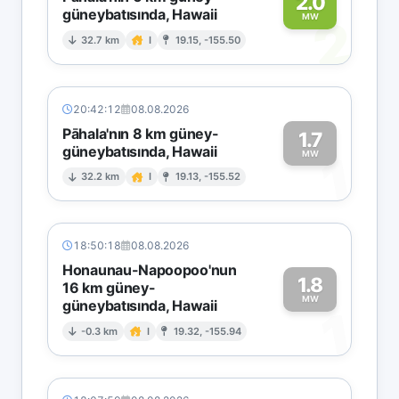
2.0
güneybatısında, Hawaii
2
MW
32.7 km
I
19.15, -155.50
20:42:12
08.08.2026
Pāhala'nın 8 km güney-
1.7
güneybatısında, Hawaii
1
MW
32.2 km
I
19.13, -155.52
18:50:18
08.08.2026
Honaunau-Napoopoo'nun
1.8
16 km güney-
MW
güneybatısında, Hawaii
1
-0.3 km
I
19.32, -155.94