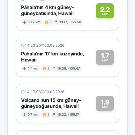
Pāhala'nın 4 km güney-
2.2
güneybatısında, Hawaii
2
MW
30.7 km
I
19.17, -155.50
14:23:20
03.08.2026
Pāhala'nın 17 km kuzeyinde,
1.7
Hawaii
1
MW
4.4 km
I
19.36, -155.47
14:17:08
03.08.2026
Volcano'nun 15 km güney-
1.9
güneydoğusunda, Hawaii
1
MW
0.7 km
I
19.32, -155.17