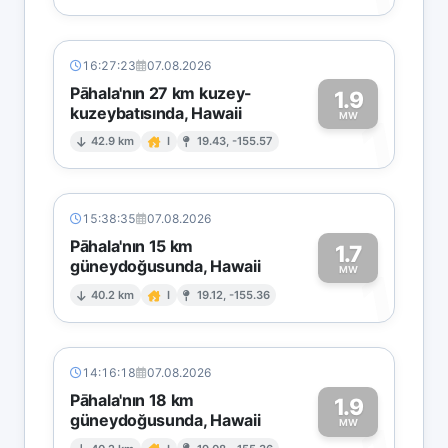
16:27:23
07.08.2026
Pāhala'nın 27 km kuzey-
1.9
kuzeybatısında, Hawaii
1
MW
42.9 km
I
19.43, -155.57
15:38:35
07.08.2026
Pāhala'nın 15 km
1.7
güneydoğusunda, Hawaii
1
MW
40.2 km
I
19.12, -155.36
14:16:18
07.08.2026
Pāhala'nın 18 km
1.9
güneydoğusunda, Hawaii
MW