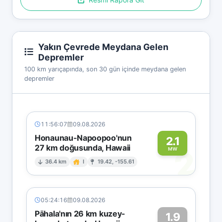
Yakın Çevrede Meydana Gelen
Depremler
100 km yarıçapında, son 30 gün içinde meydana gelen
depremler
11:56:07
09.08.2026
Honaunau-Napoopoo'nun
2.1
27 km doğusunda, Hawaii
2
MW
36.4 km
I
19.42, -155.61
05:24:16
09.08.2026
Pāhala'nın 26 km kuzey-
1.9