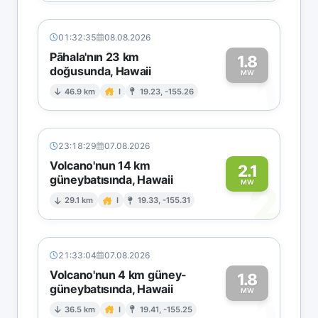
01:32:35
08.08.2026
Pāhala'nın 23 km
1.8
doğusunda, Hawaii
1
MW
46.9 km
I
19.23, -155.26
23:18:29
07.08.2026
Volcano'nun 14 km
2.1
güneybatısında, Hawaii
2
MW
29.1 km
I
19.33, -155.31
21:33:04
07.08.2026
Volcano'nun 4 km güney-
1.8
güneybatısında, Hawaii
1
MW
36.5 km
I
19.41, -155.25