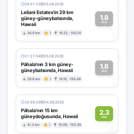
04:01:23
05.08.2026
Leilani Estates'in 29 km
1.8
güney-güneybatısında,
MW
Hawaii
1
34.9 km
I
19.22, -155.01
01:27:04
05.08.2026
Pāhala'nın 3 km güney-
1.8
güneybatısında, Hawaii
1
MW
29.6 km
I
19.18, -155.49
20:58:29
04.08.2026
Pāhala'nın 15 km
2.3
güneydoğusunda, Hawaii
2
MW
41.3 km
I
19.09, -155.39