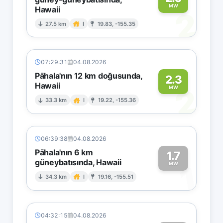
MW
Hawaii
2
27.5 km
I
19.83, -155.35
07:29:31
04.08.2026
Pāhala'nın 12 km doğusunda,
2.3
Hawaii
2
MW
33.3 km
I
19.22, -155.36
06:39:38
04.08.2026
Pāhala'nın 6 km
1.7
güneybatısında, Hawaii
1
MW
34.3 km
I
19.16, -155.51
04:32:15
04.08.2026