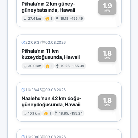
Pāhala'nın 2 km güney-
1.9
güneybatısında, Hawaii
1
MW
27.4 km
I
19.18, -155.49
22:09:37
03.08.2026
Pāhala'nın 11 km
1.8
kuzeydoğusunda, Hawaii
1
MW
30.0 km
I
19.26, -155.39
16:28:45
03.08.2026
Naalehu'nun 42 km doğu-
1.8
güneydoğusunda, Hawaii
1
MW
10.1 km
I
18.85, -155.24
16:20:08
03.08.2026