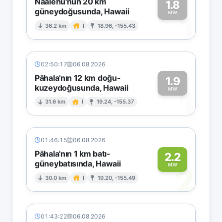
Naalehu'nun 20 km
1.8
güneydoğusunda, Hawaii
1
MW
36.2 km
I
18.96, -155.43
02:50:17
06.08.2026
Pāhala'nın 12 km doğu-
1.9
kuzeydoğusunda, Hawaii
1
MW
31.6 km
I
19.24, -155.37
01:46:15
06.08.2026
Pāhala'nın 1 km batı-
2.2
güneybatısında, Hawaii
2
MW
30.0 km
I
19.20, -155.49
01:43:22
06.08.2026