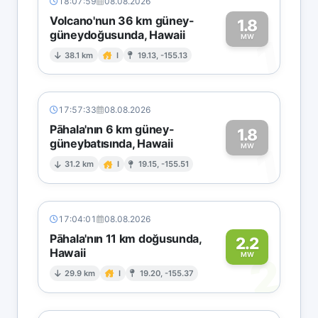
18:07:59
08.08.2026
Volcano'nun 36 km güney-
1.8
güneydoğusunda, Hawaii
1
MW
38.1 km
I
19.13, -155.13
17:57:33
08.08.2026
Pāhala'nın 6 km güney-
1.8
güneybatısında, Hawaii
1
MW
31.2 km
I
19.15, -155.51
17:04:01
08.08.2026
Pāhala'nın 11 km doğusunda,
2.2
Hawaii
2
MW
29.9 km
I
19.20, -155.37