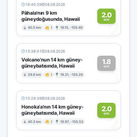
16:40:39
08.08.2026
Pāhala'nın 9 km
2.0
güneydoğusunda, Hawaii
2
MW
40.5 km
I
19.15, -155.40
13:38:41
08.08.2026
Volcano'nun 14 km güney-
1.8
güneybatısında, Hawaii
1
MW
29.6 km
I
19.31, -155.26
10:28:39
08.08.2026
Honoka‘a'nın 14 km güney-
2.0
güneybatısında, Hawaii
2
MW
40.3 km
I
19.97, -155.53