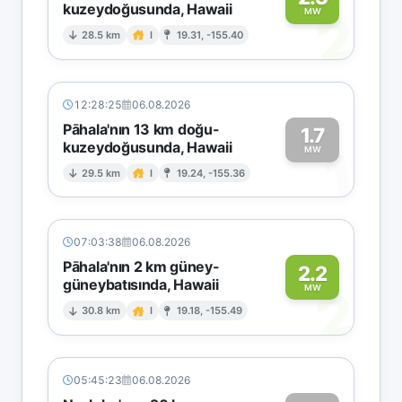
kuzeydoğusunda, Hawaii
2
MW
28.5 km
I
19.31, -155.40
12:28:25
06.08.2026
Pāhala'nın 13 km doğu-
1.7
kuzeydoğusunda, Hawaii
1
MW
29.5 km
I
19.24, -155.36
07:03:38
06.08.2026
Pāhala'nın 2 km güney-
2.2
güneybatısında, Hawaii
2
MW
30.8 km
I
19.18, -155.49
05:45:23
06.08.2026