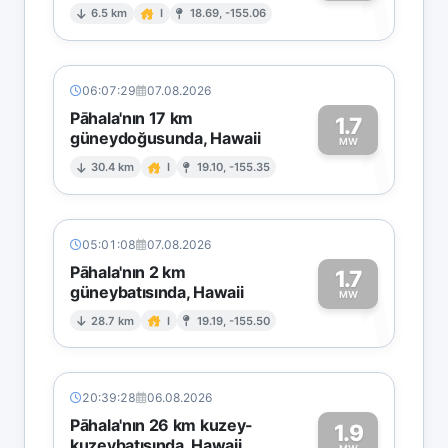
1
6.5 km
I
18.69, -155.06
06:07:29
07.08.2026
Pāhala'nın 17 km
1.7
güneydoğusunda, Hawaii
1
MW
30.4 km
I
19.10, -155.35
05:01:08
07.08.2026
Pāhala'nın 2 km
1.7
güneybatısında, Hawaii
1
MW
28.7 km
I
19.19, -155.50
20:39:28
06.08.2026
Pāhala'nın 26 km kuzey-
1.9
kuzeybatısında, Hawaii