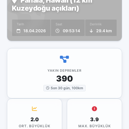
Pāhala, Hawaii (12 km
Kuzeydoğu açıkları)
Tarih
Saat
Derinlik
18.04.2026
09:53:14
29.4 km
YAKIN DEPREMLER
390
Son 30 gün, 100km
2.0
3.9
ORT. BÜYÜKLÜK
MAX. BÜYÜKLÜK