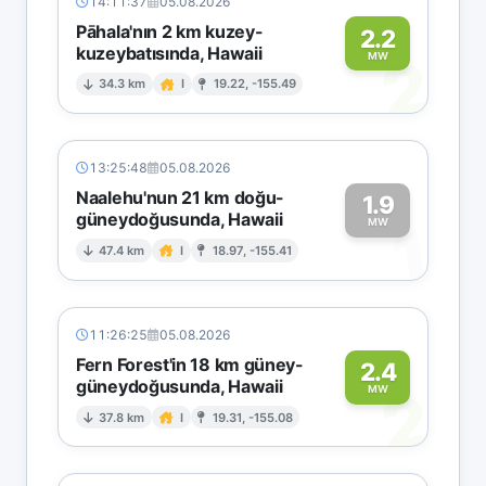
14:11:37
05.08.2026
Pāhala'nın 2 km kuzey-
2.2
kuzeybatısında, Hawaii
2
MW
34.3 km
I
19.22, -155.49
13:25:48
05.08.2026
Naalehu'nun 21 km doğu-
1.9
güneydoğusunda, Hawaii
1
MW
47.4 km
I
18.97, -155.41
11:26:25
05.08.2026
Fern Forest'in 18 km güney-
2.4
güneydoğusunda, Hawaii
2
MW
37.8 km
I
19.31, -155.08