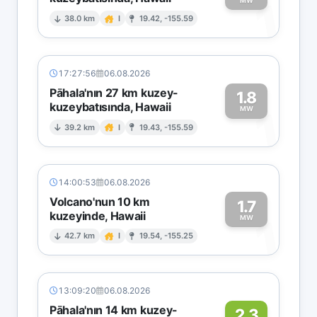
1
MW
38.0 km
I
19.42, -155.59
17:27:56
06.08.2026
Pāhala'nın 27 km kuzey-
1.8
kuzeybatısında, Hawaii
1
MW
39.2 km
I
19.43, -155.59
14:00:53
06.08.2026
Volcano'nun 10 km
1.7
kuzeyinde, Hawaii
1
MW
42.7 km
I
19.54, -155.25
13:09:20
06.08.2026
Pāhala'nın 14 km kuzey-
2.3