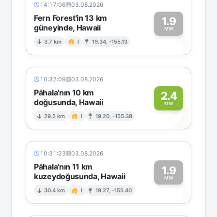
14:17:06
03.08.2026
Fern Forest'in 13 km
1.9
güneyinde, Hawaii
1
MW
3.7 km
I
19.34, -155.13
10:32:09
03.08.2026
Pāhala'nın 10 km
2.4
doğusunda, Hawaii
2
MW
29.5 km
I
19.20, -155.38
10:31:23
03.08.2026
Pāhala'nın 11 km
1.9
kuzeydoğusunda, Hawaii
1
MW
30.4 km
I
19.27, -155.40