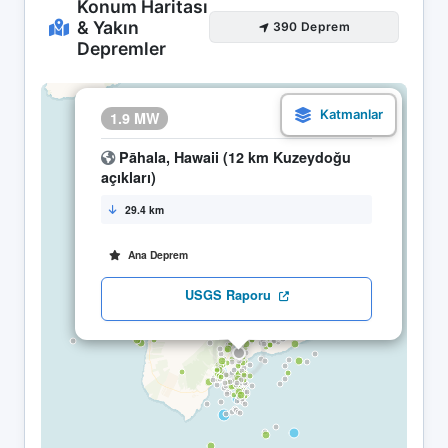
Konum Haritası
& Yakın
390 Deprem
Depremler
×
1.9 MW
18.04 09:53
Pāhala, Hawaii (12 km Kuzeydoğu
açıkları)
29.4 km
Ana Deprem
USGS Raporu