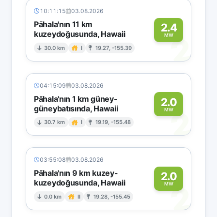
10:11:15
03.08.2026
Pāhala'nın 11 km
2.4
kuzeydoğusunda, Hawaii
2
MW
30.0 km
I
19.27, -155.39
04:15:09
03.08.2026
Pāhala'nın 1 km güney-
2.0
güneybatısında, Hawaii
2
MW
30.7 km
I
19.19, -155.48
03:55:08
03.08.2026
Pāhala'nın 9 km kuzey-
2.0
kuzeydoğusunda, Hawaii
2
MW
0.0 km
II
19.28, -155.45