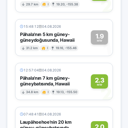
2
29.7 km
I
19.20, -155.38
15:48:12
04.08.2026
Pāhala'nın 5 km güney-
1.9
güneydoğusunda, Hawaii
1
MW
31.2 km
I
19.16, -155.46
12:57:04
04.08.2026
Pāhala'nın 7 km güney-
2.3
güneybatısında, Hawaii
2
MW
34.8 km
I
19.13, -155.50
07:48:41
04.08.2026
Laupāhoehoe'nin 20 km
2.0
güney-güneybatısında,