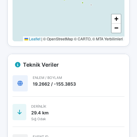
+
−
Leaflet
|
© OpenStreetMap © CARTO, © MTA Yerbilimleri
Teknik Veriler
ENLEM / BOYLAM
19.2662 / -155.3853
DERINLIK
29.4 km
Sığ Odak
EVENT ID