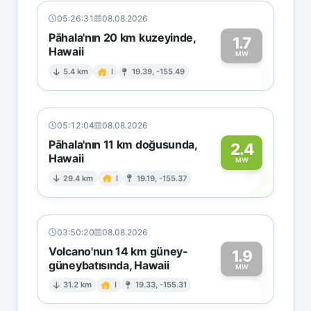
05:26:31
08.08.2026
Pāhala'nın 20 km kuzeyinde,
1.7
Hawaii
1
MW
5.4 km
I
19.39, -155.49
05:12:04
08.08.2026
Pāhala'nın 11 km doğusunda,
2.4
Hawaii
2
MW
29.4 km
I
19.19, -155.37
03:50:20
08.08.2026
Volcano'nun 14 km güney-
1.9
güneybatısında, Hawaii
1
MW
31.2 km
I
19.33, -155.31