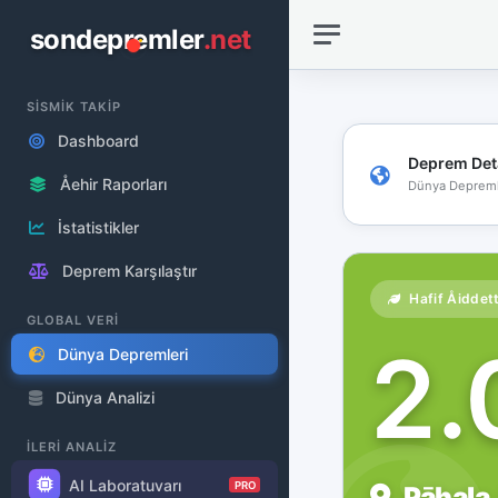
sondepremler
.net
SİSMİK TAKİP
Dashboard
Deprem Det
Åehir Raporları
Dünya Depreml
İstatistikler
Deprem Karşılaştır
Hafif Åiddet
GLOBAL VERİ
2
Dünya Depremleri
Dünya Analizi
İLERİ ANALİZ
AI Laboratuvarı
PRO
Pāhala,