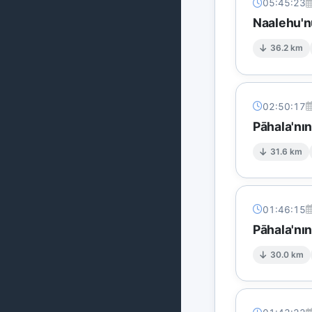
05:45:23
Naalehu'n
36.2 km
02:50:17
Pāhala'nı
31.6 km
01:46:15
Pāhala'nın
30.0 km