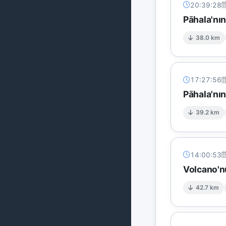
20:39:28
Pāhala'nı
38.0 km
17:27:56
Pāhala'nı
39.2 km
14:00:53
Volcano'n
42.7 km