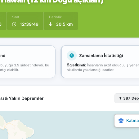
Saat
Derinlik
6
12:39:49
30.5 km
end
Zamanlama İstatistiği
 büyüğü 3.9 şiddetindeydi. Bu
Öğle/İkindi:
İnsanların aktif olduğu, iş yerle
çı olabilir.
okullarda yakalandığı saatler.
sı & Yakın Depremler
387 De