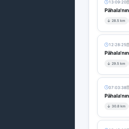
13:09:20
Pāhala'nı
28.5 km
12:28:25
Pāhala'nı
29.5 km
07:03:38
Pāhala'nı
30.8 km