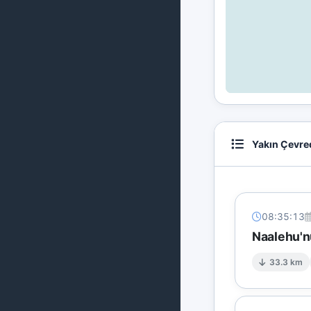
Yakın Çevre
08:35:13
Naalehu'n
33.3 km