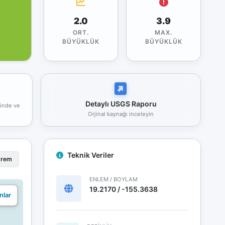
2.0
3.9
ORT.
MAX.
BÜYÜKLÜK
BÜYÜKLÜK
Detaylı USGS Raporu
rinde ve
Orjinal kaynağı inceleyin
Teknik Veriler
prem
ENLEM / BOYLAM
19.2170 / -155.3638