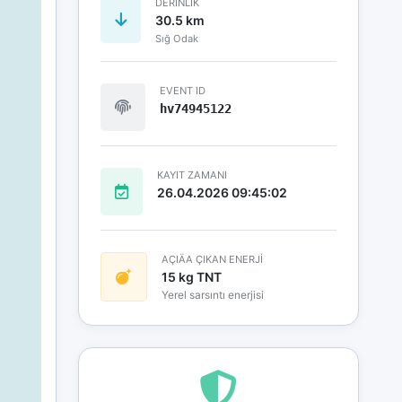
DERINLIK
30.5 km
Sığ Odak
EVENT ID
hv74945122
KAYIT ZAMANI
26.04.2026 09:45:02
AÇIÄA ÇIKAN ENERJİ
15 kg TNT
Yerel sarsıntı enerjisi