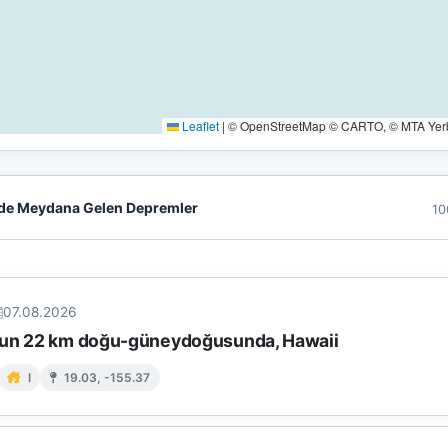
Leaflet
|
© OpenStreetMap © CARTO, © MTA Yerbi
de Meydana Gelen Depremler
10
07.08.2026
un 22 km doğu-güneydoğusunda, Hawaii
I
19.03, -155.37