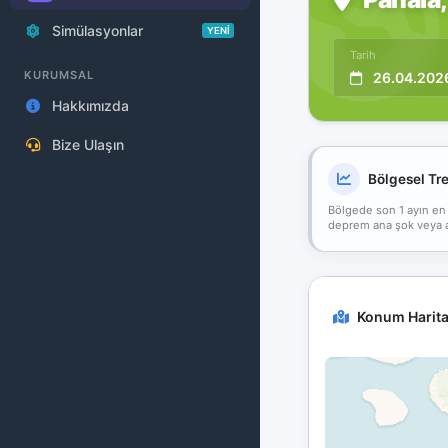
Simülasyonlar
YENİ
Tarih
KURUMSAL
26.04.202
Hakkımızda
Bize Ulaşın
Bölgesel Tr
Bölgede son 1 ayın en
deprem ana şok veya art
Konum Harita