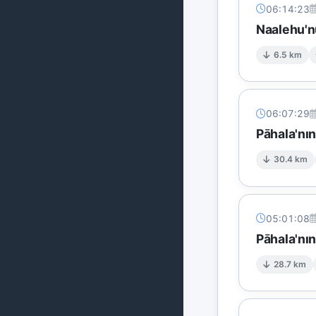
06:14:23
Naalehu'n
6.5 km
06:07:29
Pāhala'nı
30.4 km
05:01:08
Pāhala'nı
28.7 km