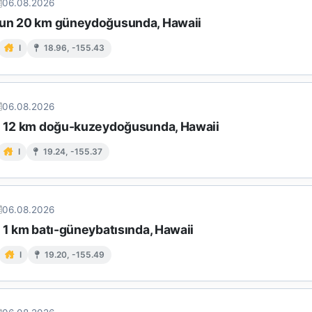
06.08.2026
un 20 km güneydoğusunda, Hawaii
I
18.96, -155.43
06.08.2026
n 12 km doğu-kuzeydoğusunda, Hawaii
I
19.24, -155.37
06.08.2026
 1 km batı-güneybatısında, Hawaii
I
19.20, -155.49