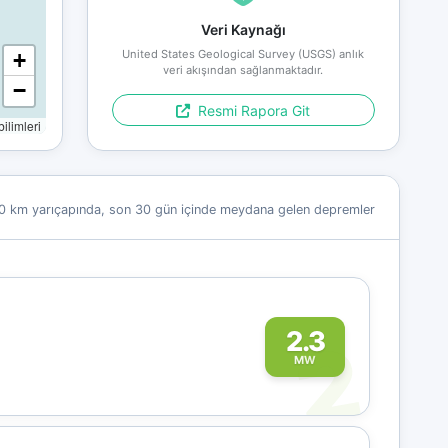
Veri Kaynağı
United States Geological Survey (USGS) anlık
+
veri akışından sağlanmaktadır.
−
Resmi Rapora Git
limleri
0 km yarıçapında, son 30 gün içinde meydana gelen depremler
2
2.3
MW