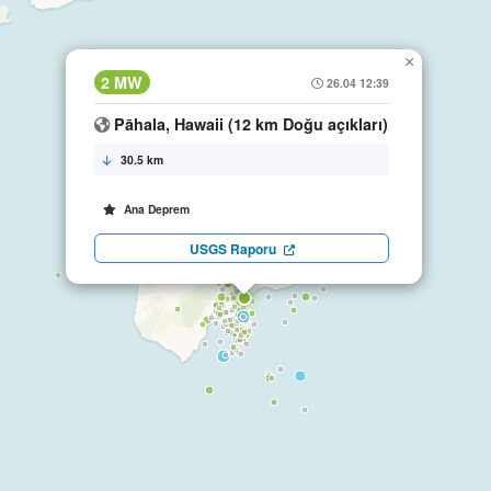
×
2 MW
26.04 12:39
Pāhala, Hawaii (12 km Doğu açıkları)
30.5 km
Ana Deprem
USGS Raporu