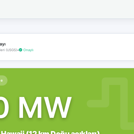
İnternet
bağlantınız
koptu!
Çevrimdışı
moddasınız.
ayı
eri (USGS)
•
Onaylı
te
.0 MW
 Hawaii (12 km Doğu açıkları)