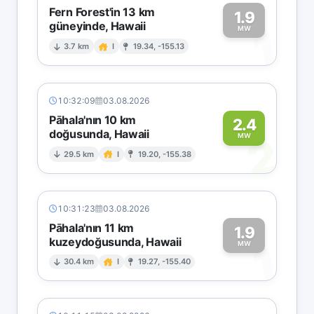
Fern Forest'in 13 km
1.9
güneyinde, Hawaii
1
MW
3.7 km
I
19.34, -155.13
10:32:09
03.08.2026
Pāhala'nın 10 km
2.4
doğusunda, Hawaii
2
MW
29.5 km
I
19.20, -155.38
10:31:23
03.08.2026
Pāhala'nın 11 km
1.9
kuzeydoğusunda, Hawaii
1
MW
30.4 km
I
19.27, -155.40