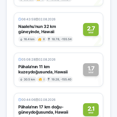
2
06:43:59
02.08.2026
Naalehu'nun 32 km
2.7
güneyinde, Hawaii
2
MW
16.4 km
II
18.78, -155.54
05:08:28
02.08.2026
Pāhala'nın 11 km
1.7
kuzeydoğusunda, Hawaii
1
MW
30.5 km
I
19.28, -155.40
00:44:06
02.08.2026
Pāhala'nın 17 km doğu-
2.1
güneydoğusunda, Hawaii
MW