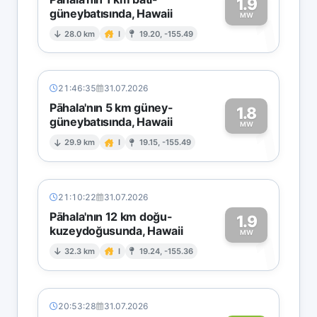
1.9
güneybatısında, Hawaii
1
MW
28.0 km
I
19.20, -155.49
21:46:35
31.07.2026
Pāhala'nın 5 km güney-
1.8
güneybatısında, Hawaii
1
MW
29.9 km
I
19.15, -155.49
21:10:22
31.07.2026
Pāhala'nın 12 km doğu-
1.9
kuzeydoğusunda, Hawaii
1
MW
32.3 km
I
19.24, -155.36
20:53:28
31.07.2026