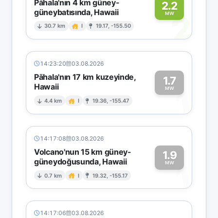
Pāhala'nın 4 km güney-
2.2
güneybatısında, Hawaii
2
MW
30.7 km
I
19.17, -155.50
14:23:20
03.08.2026
Pāhala'nın 17 km kuzeyinde,
1.7
Hawaii
1
MW
4.4 km
I
19.36, -155.47
14:17:08
03.08.2026
Volcano'nun 15 km güney-
1.9
güneydoğusunda, Hawaii
1
MW
0.7 km
I
19.32, -155.17
14:17:06
03.08.2026