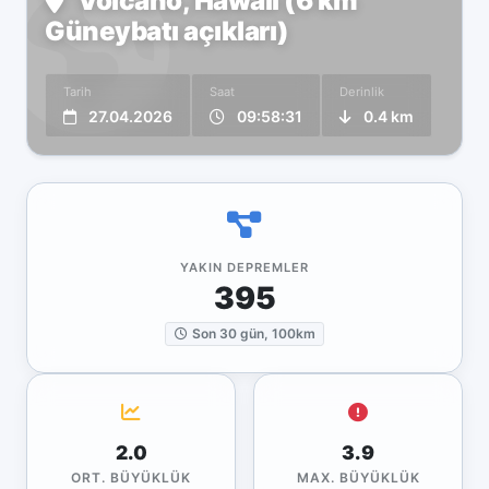
Volcano, Hawaii (6 km
Güneybatı açıkları)
Tarih
Saat
Derinlik
27.04.2026
09:58:31
0.4 km
YAKIN DEPREMLER
395
Son 30 gün, 100km
2.0
3.9
ORT. BÜYÜKLÜK
MAX. BÜYÜKLÜK