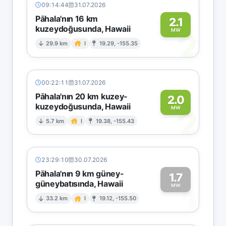
09:14:44
31.07.2026
Pāhala'nın 16 km
2.1
kuzeydoğusunda, Hawaii
2
MW
29.9 km
I
19.29, -155.35
00:22:11
31.07.2026
Pāhala'nın 20 km kuzey-
2.0
kuzeydoğusunda, Hawaii
2
MW
5.7 km
I
19.38, -155.43
23:29:10
30.07.2026
Pāhala'nın 9 km güney-
1.7
güneybatısında, Hawaii
1
MW
33.2 km
I
19.12, -155.50