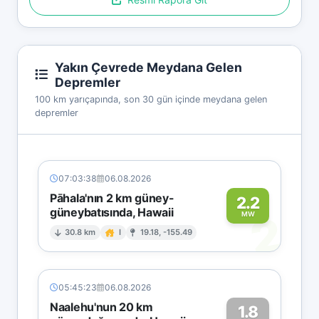
Yakın Çevrede Meydana Gelen
Depremler
100 km yarıçapında, son 30 gün içinde meydana gelen
depremler
07:03:38
06.08.2026
Pāhala'nın 2 km güney-
2.2
güneybatısında, Hawaii
2
MW
30.8 km
I
19.18, -155.49
05:45:23
06.08.2026
Naalehu'nun 20 km
1.8