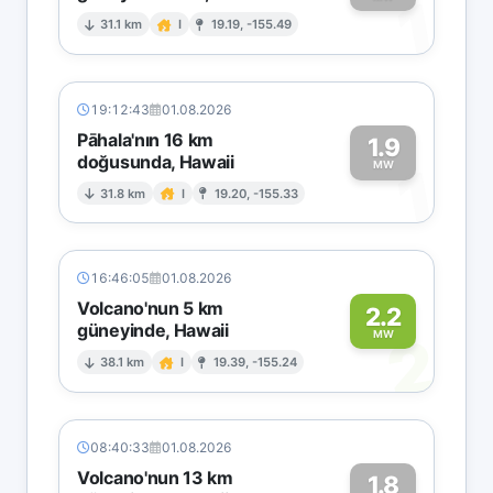
1
31.1 km
I
19.19, -155.49
19:12:43
01.08.2026
Pāhala'nın 16 km
1.9
doğusunda, Hawaii
1
MW
31.8 km
I
19.20, -155.33
16:46:05
01.08.2026
Volcano'nun 5 km
2.2
güneyinde, Hawaii
2
MW
38.1 km
I
19.39, -155.24
08:40:33
01.08.2026
Volcano'nun 13 km
1.8