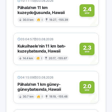
10:11:15
03.08.2026
Pāhala'nın 11 km
2.4
kuzeydoğusunda, Hawaii
2
MW
30.0 km
I
19.27, -155.39
05:04:57
03.08.2026
Kukuihaele'nin 11 km batı-
2.3
kuzeybatısında, Hawaii
2
MW
14.4 km
I
20.17, -155.67
04:15:09
03.08.2026
Pāhala'nın 1 km güney-
2.0
güneybatısında, Hawaii
2
MW
30.7 km
I
19.19, -155.48