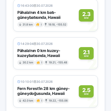
16:43:00
30.07.2026
Pāhala'nın 4 km batı-
2.3
güneybatısında, Hawaii
2
MW
31.8 km
I
19.18, -155.52
14:29:04
30.07.2026
Pāhala'nın 0 km kuzey-
2.1
kuzeybatısında, Hawaii
2
MW
30.2 km
I
19.21, -155.48
10:10:01
30.07.2026
Fern Forest'in 28 km güney-
2.5
güneydoğusunda, Hawaii
2
MW
42.0 km
I
19.22, -155.06