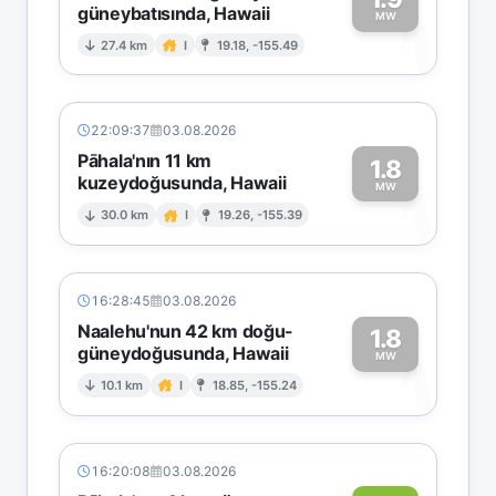
güneybatısında, Hawaii
1
MW
27.4 km
I
19.18, -155.49
22:09:37
03.08.2026
Pāhala'nın 11 km
1.8
kuzeydoğusunda, Hawaii
1
MW
30.0 km
I
19.26, -155.39
16:28:45
03.08.2026
Naalehu'nun 42 km doğu-
1.8
güneydoğusunda, Hawaii
1
MW
10.1 km
I
18.85, -155.24
16:20:08
03.08.2026