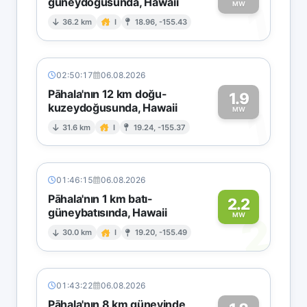
güneydoğusunda, Hawaii
1
MW
36.2 km
I
18.96, -155.43
02:50:17
06.08.2026
Pāhala'nın 12 km doğu-
1.9
kuzeydoğusunda, Hawaii
1
MW
31.6 km
I
19.24, -155.37
01:46:15
06.08.2026
Pāhala'nın 1 km batı-
2.2
güneybatısında, Hawaii
2
MW
30.0 km
I
19.20, -155.49
01:43:22
06.08.2026
Pāhala'nın 8 km güneyinde,