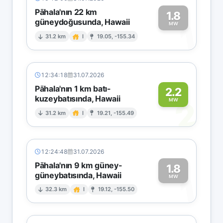
Pāhala'nın 22 km
1.8
güneydoğusunda, Hawaii
1
MW
31.2 km
I
19.05, -155.34
12:34:18
31.07.2026
Pāhala'nın 1 km batı-
2.2
kuzeybatısında, Hawaii
2
MW
31.2 km
I
19.21, -155.49
12:24:48
31.07.2026
Pāhala'nın 9 km güney-
1.8
güneybatısında, Hawaii
1
MW
32.3 km
I
19.12, -155.50