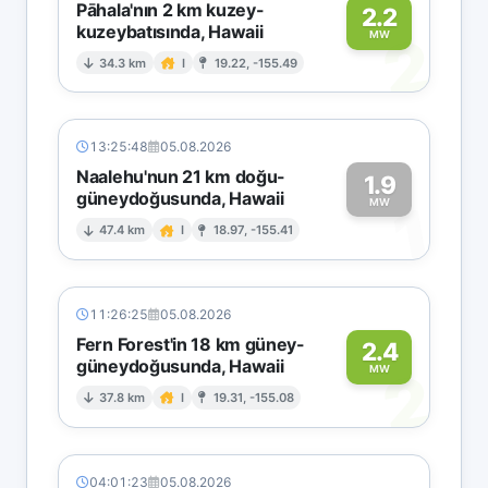
Pāhala'nın 2 km kuzey-
2.2
kuzeybatısında, Hawaii
2
MW
34.3 km
I
19.22, -155.49
13:25:48
05.08.2026
Naalehu'nun 21 km doğu-
1.9
güneydoğusunda, Hawaii
1
MW
47.4 km
I
18.97, -155.41
11:26:25
05.08.2026
Fern Forest'in 18 km güney-
2.4
güneydoğusunda, Hawaii
2
MW
37.8 km
I
19.31, -155.08
04:01:23
05.08.2026