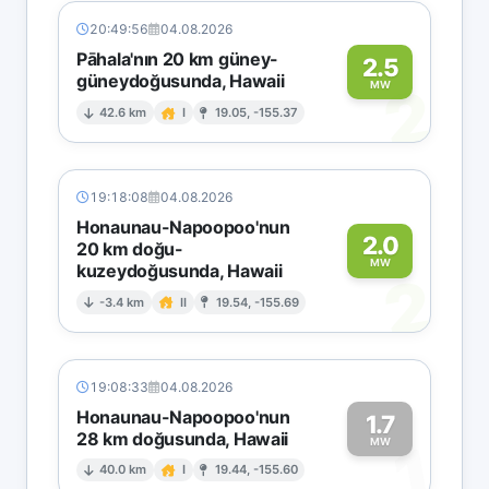
20:49:56
04.08.2026
Pāhala'nın 20 km güney-
2.5
güneydoğusunda, Hawaii
2
MW
42.6 km
I
19.05, -155.37
19:18:08
04.08.2026
Honaunau-Napoopoo'nun
2.0
20 km doğu-
MW
kuzeydoğusunda, Hawaii
2
-3.4 km
II
19.54, -155.69
19:08:33
04.08.2026
Honaunau-Napoopoo'nun
1.7
28 km doğusunda, Hawaii
1
MW
40.0 km
I
19.44, -155.60