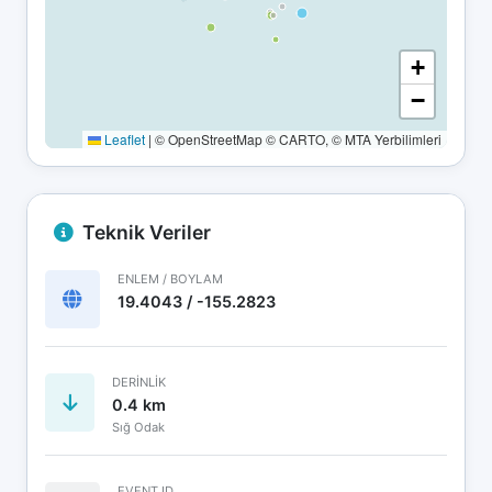
+
−
Leaflet
|
© OpenStreetMap © CARTO, © MTA Yerbilimleri
Teknik Veriler
ENLEM / BOYLAM
19.4043 / -155.2823
DERINLIK
0.4 km
Sığ Odak
EVENT ID