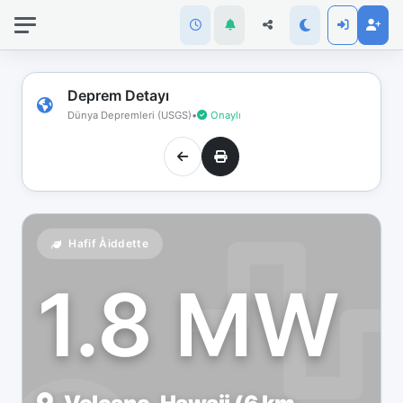
İnternet
bağlantınız
koptu!
Çevrimdışı
Deprem Detayı
moddasınız.
Dünya Depremleri (USGS)
•
Onaylı
Hafif Åiddette
1.8 MW