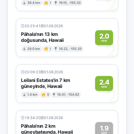
2
39.4 km
I
19.15, -155.32
20:25:41
01.08.2026
Pāhala'nın 13 km
2.0
doğusunda, Hawaii
2
MW
29.0 km
I
19.22, -155.35
20:09:23
01.08.2026
Leilani Estates'in 7 km
2.4
güneyinde, Hawaii
2
MW
1.4 km
II
19.41, -154.92
19:34:20
01.08.2026
Pāhala'nın 2 km
1.9
güneybatısında, Hawaii
MW