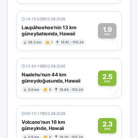
14:15:03
02.08.2026
Laupāhoehoe'nin 13 km
1.9
güneybatısında, Hawaii
1
MW
38.3 km
I
19.91, -155.34
12:30:16
02.08.2026
Naalehu'nun 44 km
2.5
güneydoğusunda, Hawaii
2
MW
9.9 km
II
18.84, -155.24
09:15:17
02.08.2026
Volcano'nun 16 km
2.3
güneyinde, Hawaii
MW
0.8 km
II
19.30, -155.24