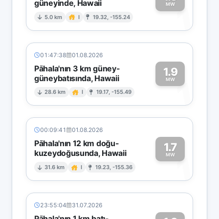
güneyinde, Hawaii
1
MW
5.0 km
I
19.32, -155.24
01:47:38
01.08.2026
Pāhala'nın 3 km güney-
1.9
güneybatısında, Hawaii
1
MW
28.6 km
I
19.17, -155.49
00:09:41
01.08.2026
Pāhala'nın 12 km doğu-
1.7
kuzeydoğusunda, Hawaii
1
MW
31.6 km
I
19.23, -155.36
23:55:04
31.07.2026
Pāhala'nın 1 km batı-