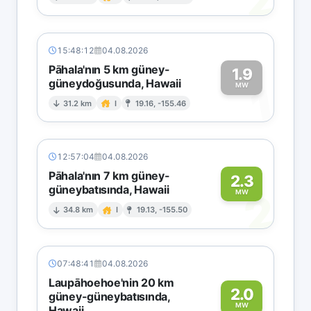
2
15:48:12
04.08.2026
Pāhala'nın 5 km güney-
1.9
güneydoğusunda, Hawaii
1
MW
31.2 km
I
19.16, -155.46
12:57:04
04.08.2026
Pāhala'nın 7 km güney-
2.3
güneybatısında, Hawaii
2
MW
34.8 km
I
19.13, -155.50
07:48:41
04.08.2026
Laupāhoehoe'nin 20 km
2.0
güney-güneybatısında,
MW
Hawaii