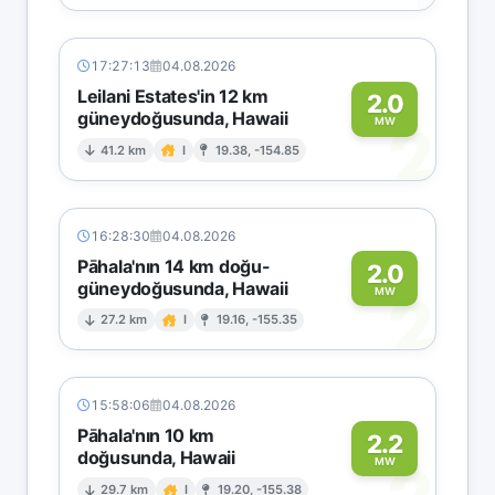
17:27:13
04.08.2026
Leilani Estates'in 12 km
2.0
güneydoğusunda, Hawaii
2
MW
41.2 km
I
19.38, -154.85
16:28:30
04.08.2026
Pāhala'nın 14 km doğu-
2.0
güneydoğusunda, Hawaii
2
MW
27.2 km
I
19.16, -155.35
15:58:06
04.08.2026
Pāhala'nın 10 km
2.2
doğusunda, Hawaii
MW
29.7 km
I
19.20, -155.38