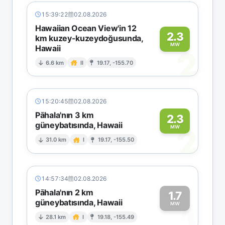
15:39:22
02.08.2026
Hawaiian Ocean View'in 12
2.3
km kuzey-kuzeydoğusunda,
MW
Hawaii
2
6.6 km
II
19.17, -155.70
15:20:45
02.08.2026
Pāhala'nın 3 km
2.3
güneybatısında, Hawaii
2
MW
31.0 km
I
19.17, -155.50
14:57:34
02.08.2026
Pāhala'nın 2 km
1.7
güneybatısında, Hawaii
1
MW
28.1 km
I
19.18, -155.49