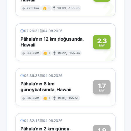
2
27.5 km
I
19.83, -155.35
07:29:31
04.08.2026
Pāhala'nın 12 km doğusunda,
2.3
Hawaii
2
MW
33.3 km
I
19.22, -155.36
06:39:38
04.08.2026
Pāhala'nın 6 km
1.7
güneybatısında, Hawaii
1
MW
34.3 km
I
19.16, -155.51
04:32:15
04.08.2026
Pāhala'nın 2 km güney-
1.9