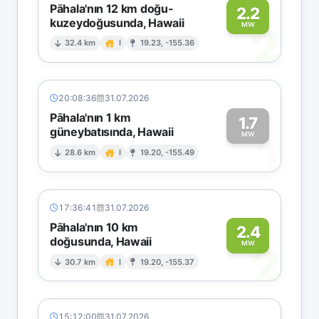
Pāhala'nın 12 km doğu-
2.2
kuzeydoğusunda, Hawaii
2
MW
32.4 km
I
19.23, -155.36
20:08:36
31.07.2026
Pāhala'nın 1 km
1.7
güneybatısında, Hawaii
1
MW
28.6 km
I
19.20, -155.49
17:36:41
31.07.2026
Pāhala'nın 10 km
2.4
doğusunda, Hawaii
2
MW
30.7 km
I
19.20, -155.37
15:12:00
31.07.2026