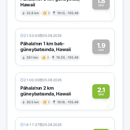
1.8
Hawaii
1
MW
32.8 km
I
19.13, -155.49
21:53:43
05.08.2026
Pāhala'nın 1 km batı-
1.9
güneybatısında, Hawaii
1
MW
29.1 km
I
19.20, -155.49
21:00:30
05.08.2026
Pāhala'nın 2 km
2.1
güneybatısında, Hawaii
2
MW
30.5 km
I
19.19, -155.49
14:11:37
05.08.2026