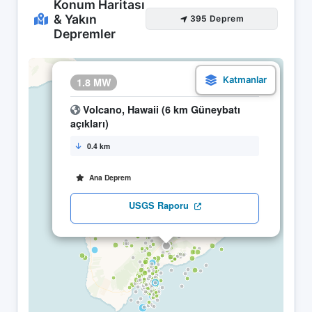
Konum Haritası
& Yakın
395 Deprem
Depremler
×
1.8 MW
27.04 09:58
Volcano, Hawaii (6 km Güneybatı
açıkları)
0.4 km
Ana Deprem
USGS Raporu