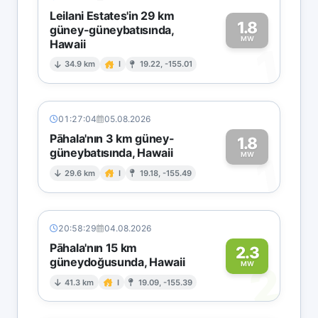
Leilani Estates'in 29 km
1.8
güney-güneybatısında,
MW
Hawaii
1
34.9 km
I
19.22, -155.01
01:27:04
05.08.2026
Pāhala'nın 3 km güney-
1.8
güneybatısında, Hawaii
1
MW
29.6 km
I
19.18, -155.49
20:58:29
04.08.2026
Pāhala'nın 15 km
2.3
güneydoğusunda, Hawaii
2
MW
41.3 km
I
19.09, -155.39