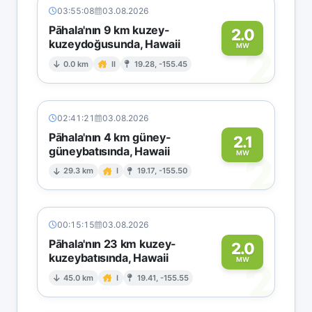
03:55:08
03.08.2026
Pāhala'nın 9 km kuzey-
2.0
kuzeydoğusunda, Hawaii
2
MW
0.0 km
II
19.28, -155.45
02:41:21
03.08.2026
Pāhala'nın 4 km güney-
2.1
güneybatısında, Hawaii
2
MW
29.3 km
I
19.17, -155.50
00:15:15
03.08.2026
Pāhala'nın 23 km kuzey-
2.0
kuzeybatısında, Hawaii
2
MW
45.0 km
I
19.41, -155.55