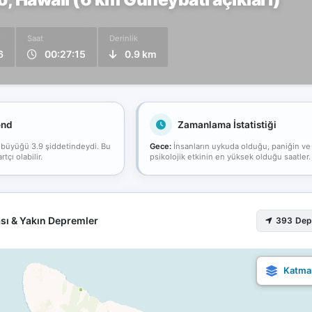
Saat
Derinlik
6
00:27:15
0.9 km
end
Zamanlama İstatistiği
 büyüğü 3.9 şiddetindeydi. Bu
Gece:
İnsanların uykuda olduğu, paniğin ve
çı olabilir.
psikolojik etkinin en yüksek olduğu saatler.
sı & Yakın Depremler
393 De