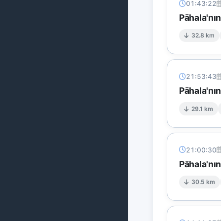
01:43:22
Pāhala'nı
32.8 km
21:53:43
Pāhala'nın
29.1 km
21:00:30
Pāhala'nı
30.5 km