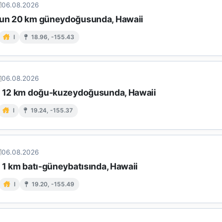
06.08.2026
un 20 km güneydoğusunda, Hawaii
I
18.96, -155.43
06.08.2026
n 12 km doğu-kuzeydoğusunda, Hawaii
I
19.24, -155.37
06.08.2026
 1 km batı-güneybatısında, Hawaii
I
19.20, -155.49