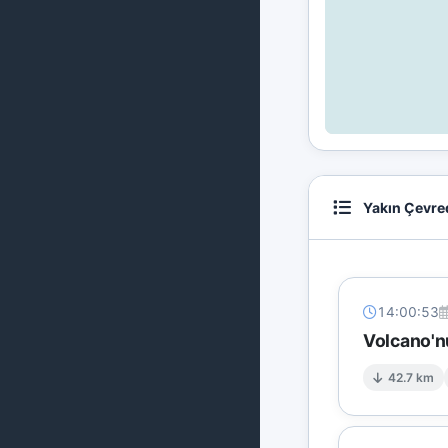
Yakın Çevre
14:00:53
Volcano'n
42.7 km