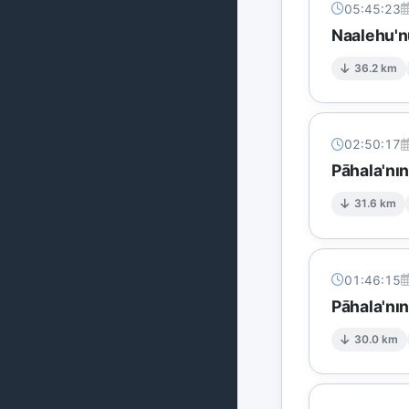
05:45:23
Naalehu'n
36.2 km
02:50:17
Pāhala'nı
31.6 km
01:46:15
Pāhala'nın
30.0 km