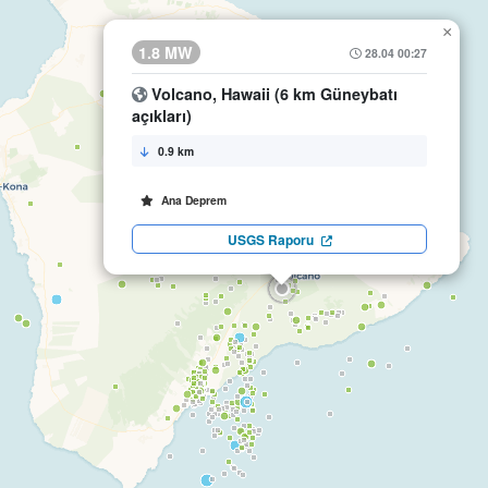
×
1.8 MW
28.04 00:27
Volcano, Hawaii (6 km Güneybatı
açıkları)
0.9 km
Ana Deprem
USGS Raporu