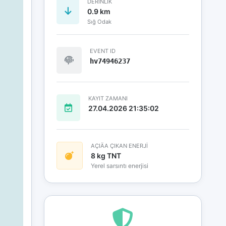
DERINLIK
0.9 km
Sığ Odak
EVENT ID
hv74946237
KAYIT ZAMANI
27.04.2026 21:35:02
AÇIÄA ÇIKAN ENERJİ
8 kg TNT
Yerel sarsıntı enerjisi