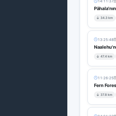
14:11:37
Pāhala'nı
34.3 km
13:25:48
Naalehu'n
47.4 km
11:26:25
Fern Fore
37.8 km