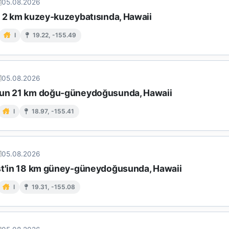
05.08.2026
n 2 km kuzey-kuzeybatısında, Hawaii
I
19.22, -155.49
05.08.2026
un 21 km doğu-güneydoğusunda, Hawaii
I
18.97, -155.41
05.08.2026
st'in 18 km güney-güneydoğusunda, Hawaii
I
19.31, -155.08