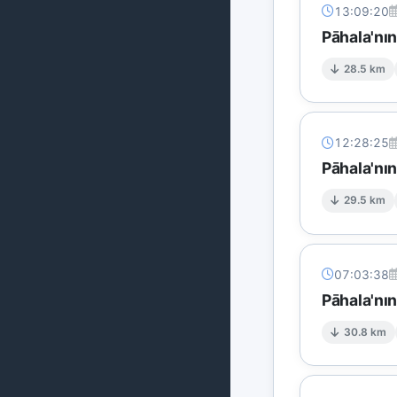
13:09:20
Pāhala'nı
28.5 km
12:28:25
Pāhala'nı
29.5 km
07:03:38
Pāhala'nı
30.8 km