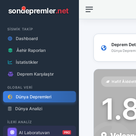
sondepremler
.net
SİSMİK TAKİP
Dashboard
Deprem Det
Åehir Raporları
Dünya Depreml
İstatistikler
Deprem Karşılaştır
Hafif Åiddet
GLOBAL VERİ
1.
Dünya Depremleri
Dünya Analizi
İLERİ ANALİZ
AI Laboratuvarı
PRO
Volcano