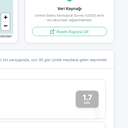
Veri Kaynağı
United States Geological Survey (USGS) anlık
+
veri akışından sağlanmaktadır.
−
Resmi Rapora Git
limleri
0 km yarıçapında, son 30 gün içinde meydana gelen depremler
1.7
1
MW