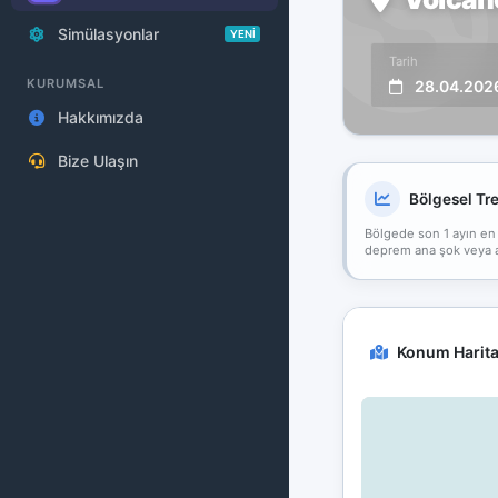
Simülasyonlar
YENİ
Tarih
KURUMSAL
28.04.202
Hakkımızda
Bize Ulaşın
Bölgesel Tr
Bölgede son 1 ayın en
deprem ana şok veya art
Konum Harita