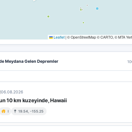
Leaflet
|
© OpenStreetMap © CARTO, © MTA Yerbi
de Meydana Gelen Depremler
10
06.08.2026
un 10 km kuzeyinde, Hawaii
I
19.54, -155.25