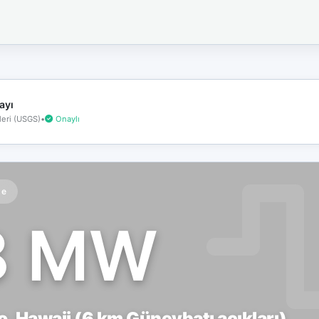
İnternet
bağlantınız
koptu!
Çevrimdışı
moddasınız.
ayı
eri (USGS)
•
Onaylı
te
8 MW
, Hawaii (6 km Güneybatı açıkları)