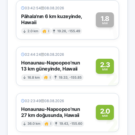
03:42:54
08.08.2026
Pāhala'nın 6 km kuzeyinde,
1.8
Hawaii
1
MW
2.0 km
I
19.26, -155.49
02:44:24
08.08.2026
Honaunau-Napoopoo'nun
2.3
13 km güneyinde, Hawaii
2
MW
16.8 km
I
19.33, -155.85
02:23:49
08.08.2026
Honaunau-Napoopoo'nun
2.0
27 km doğusunda, Hawaii
2
MW
36.0 km
I
19.43, -155.60