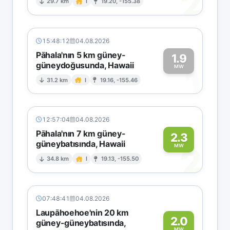
2
29.7 km
I
19.20, -155.38
15:48:12
04.08.2026
Pāhala'nın 5 km güney-
1.9
güneydoğusunda, Hawaii
1
MW
31.2 km
I
19.16, -155.46
12:57:04
04.08.2026
Pāhala'nın 7 km güney-
2.3
güneybatısında, Hawaii
2
MW
34.8 km
I
19.13, -155.50
07:48:41
04.08.2026
Laupāhoehoe'nin 20 km
2.0
güney-güneybatısında,
MW