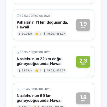
12:52:22
07.08.2026
Pāhala'nın 11 km doğusunda,
1.9
Hawaii
1
MW
30.0 km
I
19.20, -155.37
08:35:13
07.08.2026
Naalehu'nun 22 km doğu-
2.3
güneydoğusunda, Hawaii
2
MW
33.3 km
I
19.03, -155.37
06:14:23
07.08.2026
Naalehu'nun 69 km
1.8
güneydoğusunda, Hawaii
MW