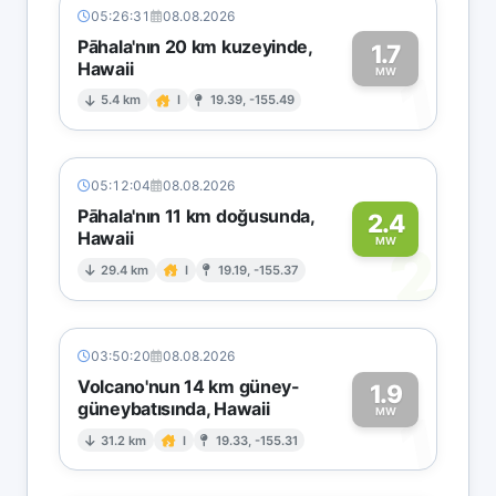
05:26:31
08.08.2026
Pāhala'nın 20 km kuzeyinde,
1.7
Hawaii
1
MW
5.4 km
I
19.39, -155.49
05:12:04
08.08.2026
Pāhala'nın 11 km doğusunda,
2.4
Hawaii
2
MW
29.4 km
I
19.19, -155.37
03:50:20
08.08.2026
Volcano'nun 14 km güney-
1.9
güneybatısında, Hawaii
1
MW
31.2 km
I
19.33, -155.31