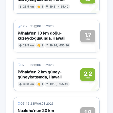
2
MW
28.5 km
I
19.31, -155.40
12:28:25
06.08.2026
Pāhala'nın 13 km doğu-
1.7
kuzeydoğusunda, Hawaii
1
MW
29.5 km
I
19.24, -155.36
07:03:38
06.08.2026
Pāhala'nın 2 km güney-
2.2
güneybatısında, Hawaii
2
MW
30.8 km
I
19.18, -155.49
05:45:23
06.08.2026
Naalehu'nun 20 km
1.8