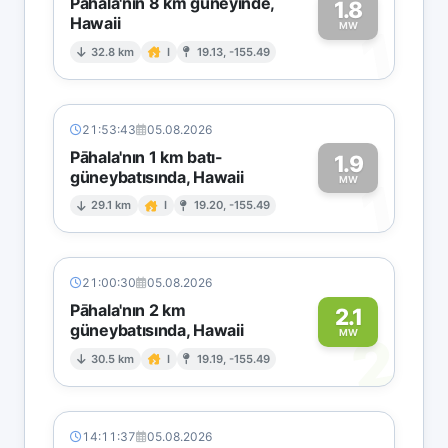
Pāhala'nın 8 km güneyinde,
1.8
Hawaii
1
MW
32.8 km
I
19.13, -155.49
21:53:43
05.08.2026
Pāhala'nın 1 km batı-
1.9
güneybatısında, Hawaii
1
MW
29.1 km
I
19.20, -155.49
21:00:30
05.08.2026
Pāhala'nın 2 km
2.1
güneybatısında, Hawaii
2
MW
30.5 km
I
19.19, -155.49
14:11:37
05.08.2026