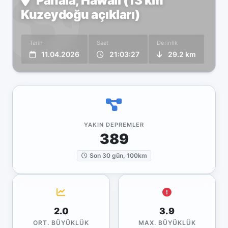
Pāhala, Hawaii (13 km
Kuzeydoğu açıkları)
Tarih
Saat
Derinlik
11.04.2026
21:03:27
29.2 km
YAKIN DEPREMLER
389
Son 30 gün, 100km
2.0
3.9
ORT. BÜYÜKLÜK
MAX. BÜYÜKLÜK