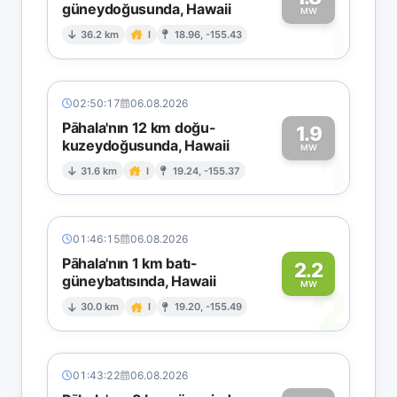
güneydoğusunda, Hawaii
1
MW
36.2 km
I
18.96, -155.43
02:50:17
06.08.2026
Pāhala'nın 12 km doğu-
1.9
kuzeydoğusunda, Hawaii
1
MW
31.6 km
I
19.24, -155.37
01:46:15
06.08.2026
Pāhala'nın 1 km batı-
2.2
güneybatısında, Hawaii
2
MW
30.0 km
I
19.20, -155.49
01:43:22
06.08.2026