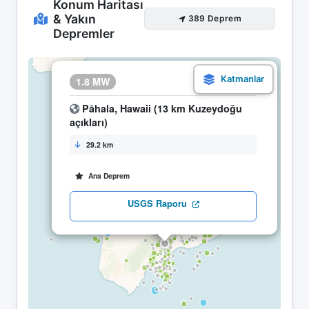
Konum Haritası
& Yakın
389 Deprem
Depremler
×
1.8 MW
11.04 21:03
Pāhala, Hawaii (13 km Kuzeydoğu
açıkları)
29.2 km
Ana Deprem
USGS Raporu