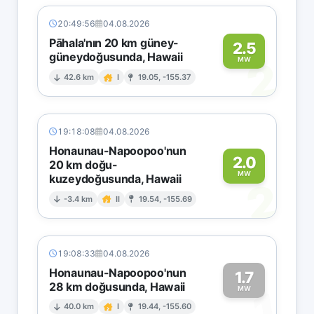
20:49:56
04.08.2026
Pāhala'nın 20 km güney-
2.5
güneydoğusunda, Hawaii
2
MW
42.6 km
I
19.05, -155.37
19:18:08
04.08.2026
Honaunau-Napoopoo'nun
2.0
20 km doğu-
MW
kuzeydoğusunda, Hawaii
2
-3.4 km
II
19.54, -155.69
19:08:33
04.08.2026
Honaunau-Napoopoo'nun
1.7
28 km doğusunda, Hawaii
1
MW
40.0 km
I
19.44, -155.60