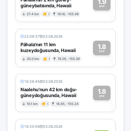
1.9
güneybatısında, Hawaii
1
MW
27.4 km
I
19.18, -155.49
22:09:37
03.08.2026
Pāhala'nın 11 km
1.8
kuzeydoğusunda, Hawaii
1
MW
30.0 km
I
19.26, -155.39
16:28:45
03.08.2026
Naalehu'nun 42 km doğu-
1.8
güneydoğusunda, Hawaii
1
MW
10.1 km
I
18.85, -155.24
16:20:08
03.08.2026