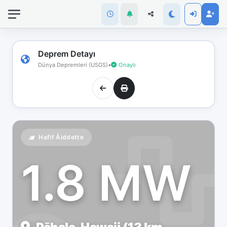
İnternet
bağlantınız
koptu!
Çevrimdışı
Deprem Detayı
moddasınız.
Dünya Depremleri (USGS)
•
Onaylı
Hafif Åiddette
1.8 MW