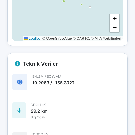
+
−
Leaflet
|
© OpenStreetMap © CARTO, © MTA Yerbilimleri
Teknik Veriler
ENLEM / BOYLAM
19.2963 / -155.3927
DERINLIK
29.2 km
Sığ Odak
EVENT ID