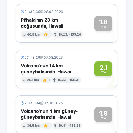
01:32:35
08.08.2026
Pāhala'nın 23 km
1.8
doğusunda, Hawaii
1
MW
46.9 km
I
19.23, -155.26
23:18:29
07.08.2026
Volcano'nun 14 km
2.1
güneybatısında, Hawaii
2
MW
29.1 km
I
19.33, -155.31
21:33:04
07.08.2026
Volcano'nun 4 km güney-
1.8
güneybatısında, Hawaii
1
MW
36.5 km
I
19.41, -155.25