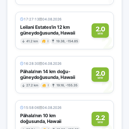
17:27:13
04.08.2026
Leilani Estates'in 12 km
2.0
güneydoğusunda, Hawaii
2
MW
41.2 km
I
19.38, -154.85
16:28:30
04.08.2026
Pāhala'nın 14 km doğu-
2.0
güneydoğusunda, Hawaii
2
MW
27.2 km
I
19.16, -155.35
15:58:06
04.08.2026
Pāhala'nın 10 km
2.2
doğusunda, Hawaii
MW