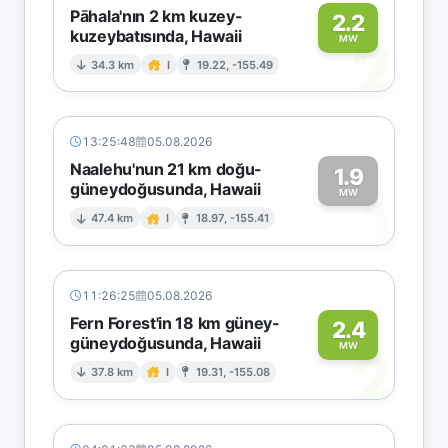
Pāhala'nın 2 km kuzey-
2.2
kuzeybatısında, Hawaii
2
MW
34.3 km
I
19.22, -155.49
13:25:48
05.08.2026
Naalehu'nun 21 km doğu-
1.9
güneydoğusunda, Hawaii
1
MW
47.4 km
I
18.97, -155.41
11:26:25
05.08.2026
Fern Forest'in 18 km güney-
2.4
güneydoğusunda, Hawaii
2
MW
37.8 km
I
19.31, -155.08