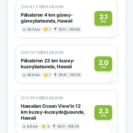
02:41:21
03.08.2026
Pāhala'nın 4 km güney-
2.1
güneybatısında, Hawaii
2
MW
29.3 km
I
19.17, -155.50
00:15:15
03.08.2026
Pāhala'nın 23 km kuzey-
2.0
kuzeybatısında, Hawaii
2
MW
45.0 km
I
19.41, -155.55
15:39:22
02.08.2026
Hawaiian Ocean View'in 12
2.3
km kuzey-kuzeydoğusunda,
MW
Hawaii
2
6.6 km
II
19.17, -155.70