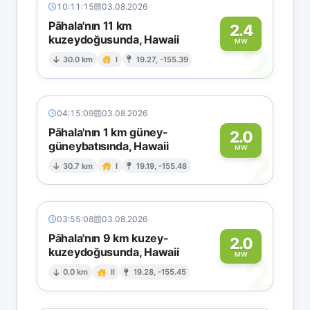
10:11:15
03.08.2026
Pāhala'nın 11 km
2.4
kuzeydoğusunda, Hawaii
2
MW
30.0 km
I
19.27, -155.39
04:15:09
03.08.2026
Pāhala'nın 1 km güney-
2.0
güneybatısında, Hawaii
2
MW
30.7 km
I
19.19, -155.48
03:55:08
03.08.2026
Pāhala'nın 9 km kuzey-
2.0
kuzeydoğusunda, Hawaii
2
MW
0.0 km
II
19.28, -155.45