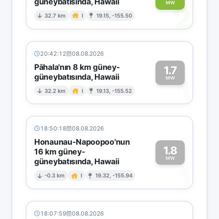
güneybatısında, Hawaii
2
MW
32.7 km
I
19.15, -155.50
20:42:12
08.08.2026
Pāhala'nın 8 km güney-
1.7
güneybatısında, Hawaii
1
MW
32.2 km
I
19.13, -155.52
18:50:18
08.08.2026
Honaunau-Napoopoo'nun
1.8
16 km güney-
MW
güneybatısında, Hawaii
1
-0.3 km
I
19.32, -155.94
18:07:59
08.08.2026