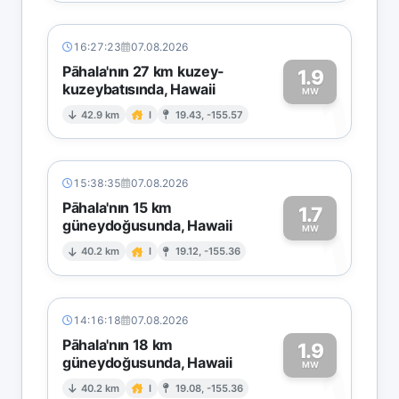
16:27:23
07.08.2026
Pāhala'nın 27 km kuzey-
1.9
kuzeybatısında, Hawaii
1
MW
42.9 km
I
19.43, -155.57
15:38:35
07.08.2026
Pāhala'nın 15 km
1.7
güneydoğusunda, Hawaii
1
MW
40.2 km
I
19.12, -155.36
14:16:18
07.08.2026
Pāhala'nın 18 km
1.9
güneydoğusunda, Hawaii
1
MW
40.2 km
I
19.08, -155.36