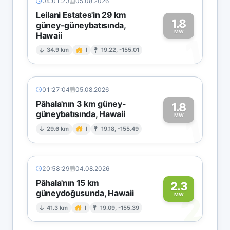
04:01:23
05.08.2026
Leilani Estates'in 29 km
1.8
güney-güneybatısında,
MW
Hawaii
1
34.9 km
I
19.22, -155.01
01:27:04
05.08.2026
Pāhala'nın 3 km güney-
1.8
güneybatısında, Hawaii
1
MW
29.6 km
I
19.18, -155.49
20:58:29
04.08.2026
Pāhala'nın 15 km
2.3
güneydoğusunda, Hawaii
2
MW
41.3 km
I
19.09, -155.39