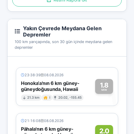
Yakın Çevrede Meydana Gelen
Depremler
100 km yarıçapında, son 30 gün içinde meydana gelen
depremler
23:38:39
08.08.2026
Honoka‘a'nın 6 km güney-
1.8
güneydoğusunda, Hawaii
1
MW
21.3 km
I
20.02, -155.45
21:16:08
08.08.2026
Pāhala'nın 6 km güney-
2.0