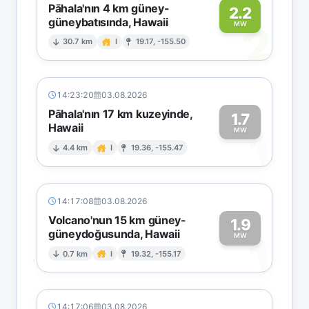
Pāhala'nın 4 km güney-
2.2
güneybatısında, Hawaii
2
MW
30.7 km
I
19.17, -155.50
14:23:20
03.08.2026
Pāhala'nın 17 km kuzeyinde,
1.7
Hawaii
1
MW
4.4 km
I
19.36, -155.47
14:17:08
03.08.2026
Volcano'nun 15 km güney-
1.9
güneydoğusunda, Hawaii
1
MW
0.7 km
I
19.32, -155.17
14:17:06
03.08.2026