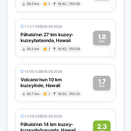
1
38.0 km
I
19.42, -155.59
17:27:56
06.08.2026
Pāhala'nın 27 km kuzey-
1.8
kuzeybatısında, Hawaii
1
MW
39.2 km
I
19.43, -155.59
14:00:53
06.08.2026
Volcano'nun 10 km
1.7
kuzeyinde, Hawaii
1
MW
42.7 km
I
19.54, -155.25
13:09:20
06.08.2026
Pāhala'nın 14 km kuzey-
2.3
kuzeydoğusunda, Hawaii