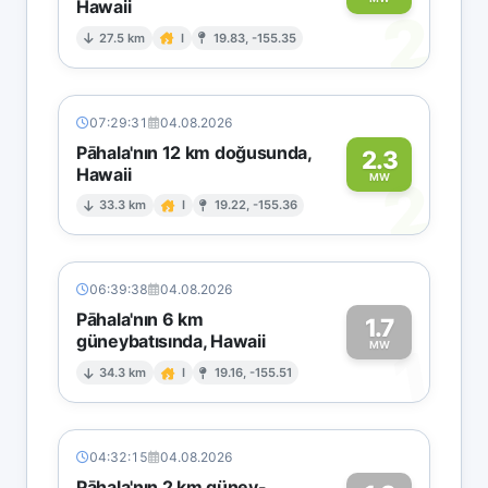
Hawaii
2
27.5 km
I
19.83, -155.35
07:29:31
04.08.2026
Pāhala'nın 12 km doğusunda,
2.3
Hawaii
2
MW
33.3 km
I
19.22, -155.36
06:39:38
04.08.2026
Pāhala'nın 6 km
1.7
güneybatısında, Hawaii
1
MW
34.3 km
I
19.16, -155.51
04:32:15
04.08.2026
Pāhala'nın 2 km güney-