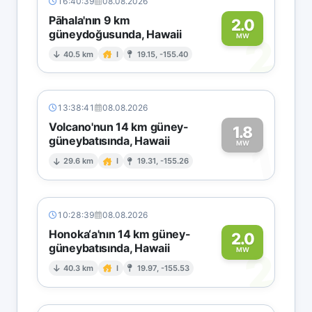
16:40:39
08.08.2026
Pāhala'nın 9 km
2.0
güneydoğusunda, Hawaii
2
MW
40.5 km
I
19.15, -155.40
13:38:41
08.08.2026
Volcano'nun 14 km güney-
1.8
güneybatısında, Hawaii
1
MW
29.6 km
I
19.31, -155.26
10:28:39
08.08.2026
Honoka‘a'nın 14 km güney-
2.0
güneybatısında, Hawaii
2
MW
40.3 km
I
19.97, -155.53