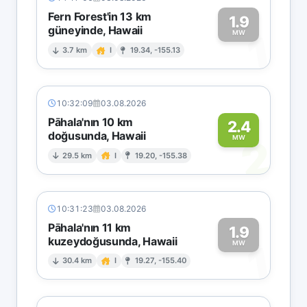
Fern Forest'in 13 km
1.9
güneyinde, Hawaii
1
MW
3.7 km
I
19.34, -155.13
10:32:09
03.08.2026
Pāhala'nın 10 km
2.4
doğusunda, Hawaii
2
MW
29.5 km
I
19.20, -155.38
10:31:23
03.08.2026
Pāhala'nın 11 km
1.9
kuzeydoğusunda, Hawaii
1
MW
30.4 km
I
19.27, -155.40