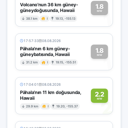
Volcano'nun 36 km güney-
1.8
güneydoğusunda, Hawaii
1
MW
38.1 km
I
19.13, -155.13
17:57:33
08.08.2026
Pāhala'nın 6 km güney-
1.8
güneybatısında, Hawaii
1
MW
31.2 km
I
19.15, -155.51
17:04:01
08.08.2026
Pāhala'nın 11 km doğusunda,
2.2
Hawaii
2
MW
29.9 km
I
19.20, -155.37