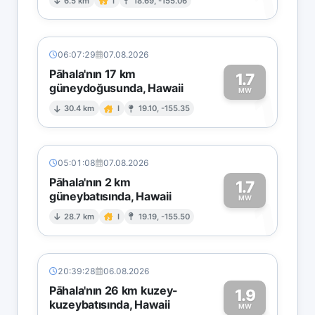
1
6.5 km
I
18.69, -155.06
06:07:29
07.08.2026
Pāhala'nın 17 km
1.7
güneydoğusunda, Hawaii
1
MW
30.4 km
I
19.10, -155.35
05:01:08
07.08.2026
Pāhala'nın 2 km
1.7
güneybatısında, Hawaii
1
MW
28.7 km
I
19.19, -155.50
20:39:28
06.08.2026
Pāhala'nın 26 km kuzey-
1.9
kuzeybatısında, Hawaii
MW