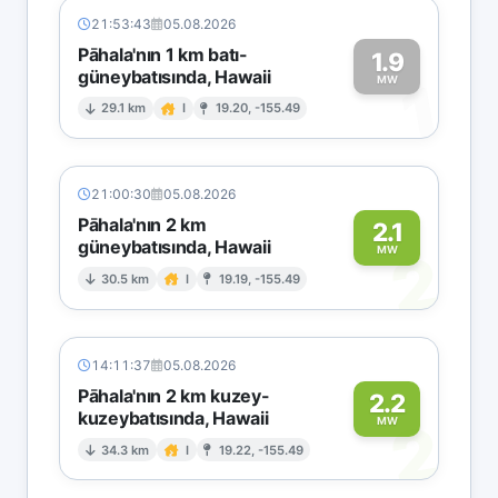
21:53:43
05.08.2026
Pāhala'nın 1 km batı-
1.9
güneybatısında, Hawaii
1
MW
29.1 km
I
19.20, -155.49
21:00:30
05.08.2026
Pāhala'nın 2 km
2.1
güneybatısında, Hawaii
2
MW
30.5 km
I
19.19, -155.49
14:11:37
05.08.2026
Pāhala'nın 2 km kuzey-
2.2
kuzeybatısında, Hawaii
2
MW
34.3 km
I
19.22, -155.49