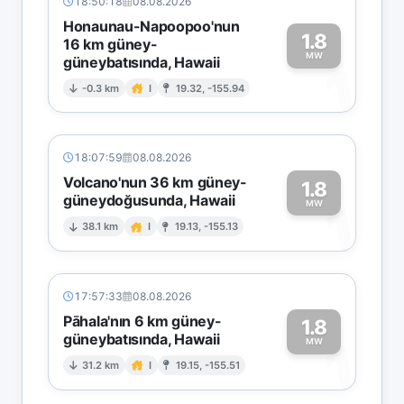
18:50:18
08.08.2026
Honaunau-Napoopoo'nun
1.8
16 km güney-
MW
güneybatısında, Hawaii
1
-0.3 km
I
19.32, -155.94
18:07:59
08.08.2026
Volcano'nun 36 km güney-
1.8
güneydoğusunda, Hawaii
1
MW
38.1 km
I
19.13, -155.13
17:57:33
08.08.2026
Pāhala'nın 6 km güney-
1.8
güneybatısında, Hawaii
1
MW
31.2 km
I
19.15, -155.51