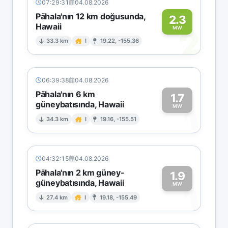
07:29:31
04.08.2026
Pāhala'nın 12 km doğusunda,
2.3
Hawaii
2
MW
33.3 km
I
19.22, -155.36
06:39:38
04.08.2026
Pāhala'nın 6 km
1.7
güneybatısında, Hawaii
1
MW
34.3 km
I
19.16, -155.51
04:32:15
04.08.2026
Pāhala'nın 2 km güney-
1.9
güneybatısında, Hawaii
1
MW
27.4 km
I
19.18, -155.49