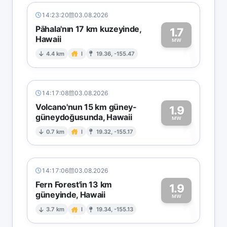
14:23:20
03.08.2026
Pāhala'nın 17 km kuzeyinde,
1.7
Hawaii
1
MW
4.4 km
I
19.36, -155.47
14:17:08
03.08.2026
Volcano'nun 15 km güney-
1.9
güneydoğusunda, Hawaii
1
MW
0.7 km
I
19.32, -155.17
14:17:06
03.08.2026
Fern Forest'in 13 km
1.9
güneyinde, Hawaii
1
MW
3.7 km
I
19.34, -155.13