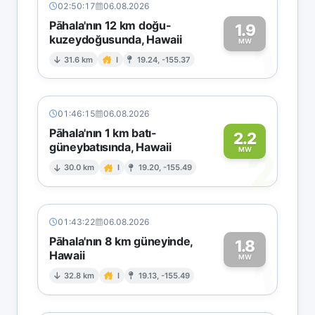
02:50:17
06.08.2026
Pāhala'nın 12 km doğu-
1.9
kuzeydoğusunda, Hawaii
1
MW
31.6 km
I
19.24, -155.37
01:46:15
06.08.2026
Pāhala'nın 1 km batı-
2.2
güneybatısında, Hawaii
2
MW
30.0 km
I
19.20, -155.49
01:43:22
06.08.2026
Pāhala'nın 8 km güneyinde,
1.8
Hawaii
1
MW
32.8 km
I
19.13, -155.49