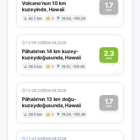
Volcano'nun 10 km
1.7
kuzeyinde, Hawaii
1
MW
42.7 km
I
19.54, -155.25
13:09:20
06.08.2026
Pāhala'nın 14 km kuzey-
2.3
kuzeydoğusunda, Hawaii
2
MW
28.5 km
I
19.31, -155.40
12:28:25
06.08.2026
Pāhala'nın 13 km doğu-
1.7
kuzeydoğusunda, Hawaii
1
MW
29.5 km
I
19.24, -155.36
11:32:45
06.08.2026