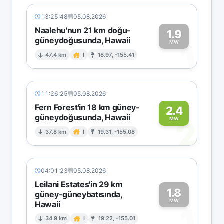
13:25:48
05.08.2026
Naalehu'nun 21 km doğu-
1.9
güneydoğusunda, Hawaii
1
MW
47.4 km
I
18.97, -155.41
11:26:25
05.08.2026
Fern Forest'in 18 km güney-
2.4
güneydoğusunda, Hawaii
2
MW
37.8 km
I
19.31, -155.08
04:01:23
05.08.2026
Leilani Estates'in 29 km
1.8
güney-güneybatısında,
MW
Hawaii
1
34.9 km
I
19.22, -155.01