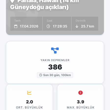
Pāhala, Hawaii (14 km
Güneydoğu açıkları)
Tarih
Saat
Derinlik
17.04.2026
17:28:35
25.7 km
YAKIN DEPREMLER
386
Son 30 gün, 100km
2.0
3.9
ORT. BÜYÜKLÜK
MAX. BÜYÜKLÜK