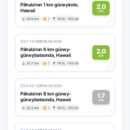
Pāhala'nın 1 km güneyinde,
2.0
Hawaii
2
MW
29.0 km
I
19.19, -155.48
21:16:08
08.08.2026
Pāhala'nın 6 km güney-
2.0
güneybatısında, Hawaii
2
MW
32.7 km
I
19.15, -155.50
20:42:12
08.08.2026
Pāhala'nın 8 km güney-
1.7
güneybatısında, Hawaii
1
MW
32.2 km
I
19.13, -155.52