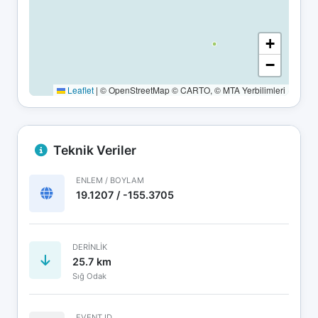
+
−
Leaflet
|
© OpenStreetMap © CARTO, © MTA Yerbilimleri
Teknik Veriler
ENLEM / BOYLAM
19.1207 / -155.3705
DERINLIK
25.7 km
Sığ Odak
EVENT ID