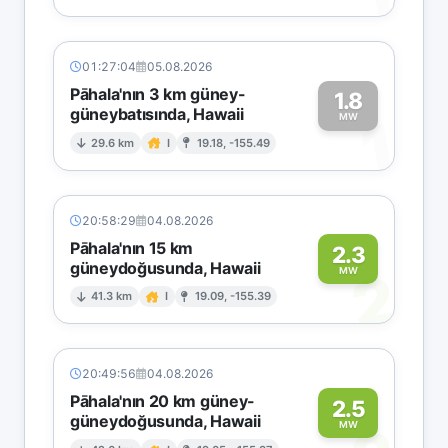
01:27:04
05.08.2026
Pāhala'nın 3 km güney-
1.8
güneybatısında, Hawaii
1
MW
29.6 km
I
19.18, -155.49
20:58:29
04.08.2026
Pāhala'nın 15 km
2.3
güneydoğusunda, Hawaii
2
MW
41.3 km
I
19.09, -155.39
20:49:56
04.08.2026
Pāhala'nın 20 km güney-
2.5
güneydoğusunda, Hawaii
MW