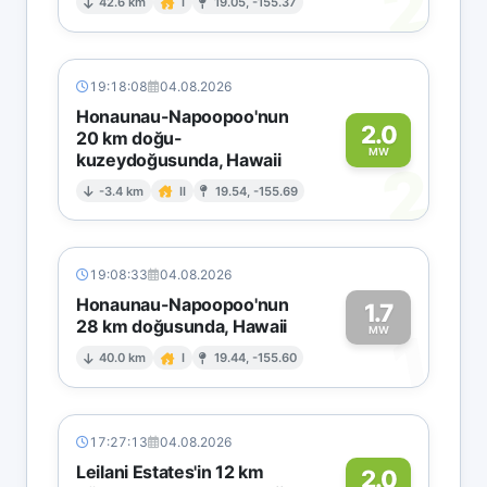
2
42.6 km
I
19.05, -155.37
19:18:08
04.08.2026
Honaunau-Napoopoo'nun
2.0
20 km doğu-
MW
kuzeydoğusunda, Hawaii
2
-3.4 km
II
19.54, -155.69
19:08:33
04.08.2026
Honaunau-Napoopoo'nun
1.7
28 km doğusunda, Hawaii
1
MW
40.0 km
I
19.44, -155.60
17:27:13
04.08.2026
Leilani Estates'in 12 km
2.0