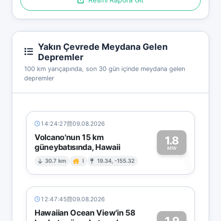
Yakın Çevrede Meydana Gelen
Depremler
100 km yarıçapında, son 30 gün içinde meydana gelen
depremler
14:24:27
09.08.2026
Volcano'nun 15 km
1.8
güneybatısında, Hawaii
1
MW
30.7 km
I
19.34, -155.32
12:47:45
09.08.2026
Hawaiian Ocean View'in 58
1.9