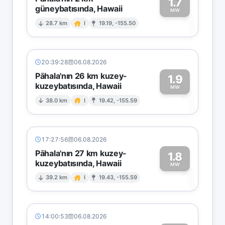
1.7
güneybatısında, Hawaii
1
MW
28.7 km
I
19.19, -155.50
20:39:28
06.08.2026
Pāhala'nın 26 km kuzey-
1.9
kuzeybatısında, Hawaii
1
MW
38.0 km
I
19.42, -155.59
17:27:56
06.08.2026
Pāhala'nın 27 km kuzey-
1.8
kuzeybatısında, Hawaii
1
MW
39.2 km
I
19.43, -155.59
14:00:53
06.08.2026