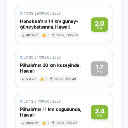
10:28:39
08.08.2026
Honoka‘a'nın 14 km güney-
2.0
güneybatısında, Hawaii
2
MW
40.3 km
I
19.97, -155.53
05:26:31
08.08.2026
Pāhala'nın 20 km kuzeyinde,
1.7
Hawaii
1
MW
5.4 km
I
19.39, -155.49
05:12:04
08.08.2026
Pāhala'nın 11 km doğusunda,
2.4
Hawaii
2
MW
29.4 km
I
19.19, -155.37