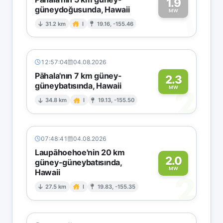
1.9
güneydoğusunda, Hawaii
1
MW
31.2 km
I
19.16, -155.46
12:57:04
04.08.2026
Pāhala'nın 7 km güney-
2.3
güneybatısında, Hawaii
2
MW
34.8 km
I
19.13, -155.50
07:48:41
04.08.2026
Laupāhoehoe'nin 20 km
2.0
güney-güneybatısında,
MW
Hawaii
2
27.5 km
I
19.83, -155.35