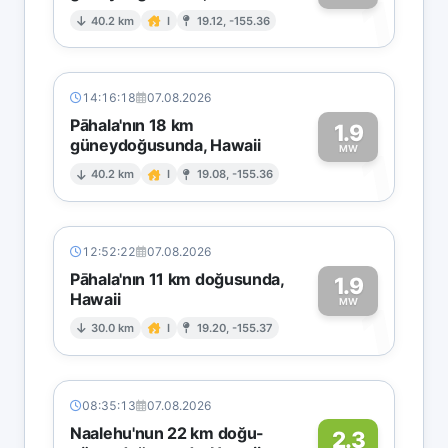
1
40.2 km
I
19.12, -155.36
14:16:18
07.08.2026
Pāhala'nın 18 km
1.9
güneydoğusunda, Hawaii
1
MW
40.2 km
I
19.08, -155.36
12:52:22
07.08.2026
Pāhala'nın 11 km doğusunda,
1.9
Hawaii
1
MW
30.0 km
I
19.20, -155.37
08:35:13
07.08.2026
Naalehu'nun 22 km doğu-
2.3