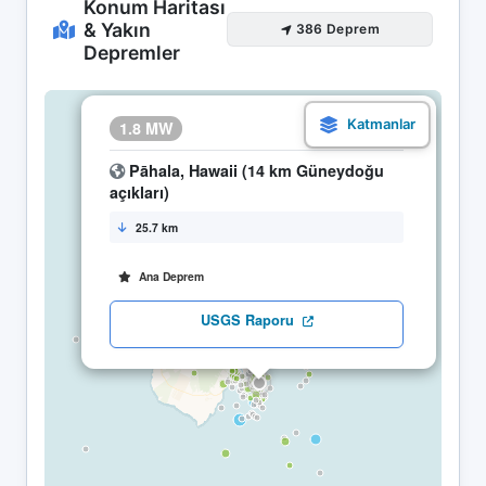
Konum Haritası
& Yakın
386 Deprem
Depremler
×
1.8 MW
17.04 17:28
Pāhala, Hawaii (14 km Güneydoğu
açıkları)
25.7 km
Ana Deprem
USGS Raporu