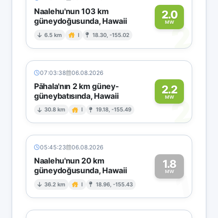
Naalehu'nun 103 km
2.0
güneydoğusunda, Hawaii
2
MW
6.5 km
I
18.30, -155.02
07:03:38
06.08.2026
Pāhala'nın 2 km güney-
2.2
güneybatısında, Hawaii
2
MW
30.8 km
I
19.18, -155.49
05:45:23
06.08.2026
Naalehu'nun 20 km
1.8
güneydoğusunda, Hawaii
1
MW
36.2 km
I
18.96, -155.43