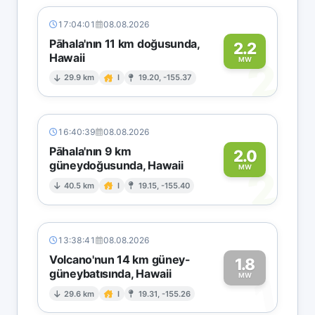
17:04:01
08.08.2026
Pāhala'nın 11 km doğusunda,
2.2
Hawaii
2
MW
29.9 km
I
19.20, -155.37
16:40:39
08.08.2026
Pāhala'nın 9 km
2.0
güneydoğusunda, Hawaii
2
MW
40.5 km
I
19.15, -155.40
13:38:41
08.08.2026
Volcano'nun 14 km güney-
1.8
güneybatısında, Hawaii
1
MW
29.6 km
I
19.31, -155.26