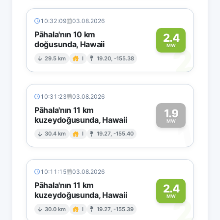
10:32:09
03.08.2026
Pāhala'nın 10 km
2.4
doğusunda, Hawaii
2
MW
29.5 km
I
19.20, -155.38
10:31:23
03.08.2026
Pāhala'nın 11 km
1.9
kuzeydoğusunda, Hawaii
1
MW
30.4 km
I
19.27, -155.40
10:11:15
03.08.2026
Pāhala'nın 11 km
2.4
kuzeydoğusunda, Hawaii
2
MW
30.0 km
I
19.27, -155.39