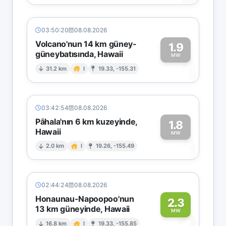
03:50:20
08.08.2026
Volcano'nun 14 km güney-
1.9
güneybatısında, Hawaii
1
MW
31.2 km
I
19.33, -155.31
03:42:54
08.08.2026
Pāhala'nın 6 km kuzeyinde,
1.8
Hawaii
1
MW
2.0 km
I
19.26, -155.49
02:44:24
08.08.2026
Honaunau-Napoopoo'nun
2.3
13 km güneyinde, Hawaii
MW
16.8 km
I
19.33, -155.85