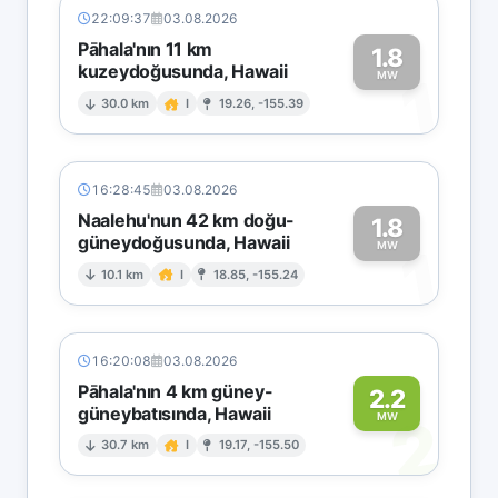
22:09:37
03.08.2026
Pāhala'nın 11 km
1.8
kuzeydoğusunda, Hawaii
1
MW
30.0 km
I
19.26, -155.39
16:28:45
03.08.2026
Naalehu'nun 42 km doğu-
1.8
güneydoğusunda, Hawaii
1
MW
10.1 km
I
18.85, -155.24
16:20:08
03.08.2026
Pāhala'nın 4 km güney-
2.2
güneybatısında, Hawaii
2
MW
30.7 km
I
19.17, -155.50