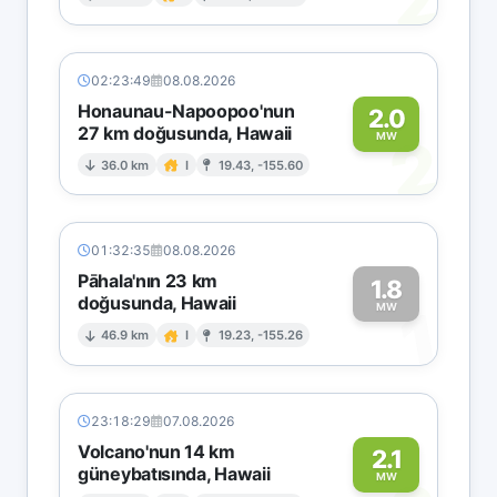
2
02:23:49
08.08.2026
Honaunau-Napoopoo'nun
2.0
27 km doğusunda, Hawaii
2
MW
36.0 km
I
19.43, -155.60
01:32:35
08.08.2026
Pāhala'nın 23 km
1.8
doğusunda, Hawaii
1
MW
46.9 km
I
19.23, -155.26
23:18:29
07.08.2026
Volcano'nun 14 km
2.1
güneybatısında, Hawaii
MW