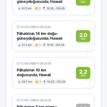
güneydoğusunda, Hawaii
2
MW
41.2 km
I
19.38, -154.85
16:28:30
04.08.2026
Pāhala'nın 14 km doğu-
2.0
güneydoğusunda, Hawaii
2
MW
27.2 km
I
19.16, -155.35
15:58:06
04.08.2026
Pāhala'nın 10 km
2.2
doğusunda, Hawaii
2
MW
29.7 km
I
19.20, -155.38
15:48:12
04.08.2026
Pāhala'nın 5 km güney-