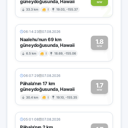
güneydoğusunda, Hawaii
2
MW
33.3 km
I
19.03, -155.37
06:14:23
07.08.2026
Naalehu'nun 69 km
1.8
güneydoğusunda, Hawaii
1
MW
6.5 km
I
18.69, -155.06
06:07:29
07.08.2026
Pāhala'nın 17 km
1.7
güneydoğusunda, Hawaii
1
MW
30.4 km
I
19.10, -155.35
05:01:08
07.08.2026
Pāhala'nın 2 km