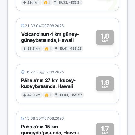
2
29.1 km
I
19.33, -155.31
21:33:04
07.08.2026
Volcano'nun 4 km güney-
1.8
güneybatısında, Hawaii
1
MW
36.5 km
I
19.41, -155.25
16:27:23
07.08.2026
Pāhala'nın 27 km kuzey-
1.9
kuzeybatısında, Hawaii
1
MW
42.9 km
I
19.43, -155.57
15:38:35
07.08.2026
Pāhala'nın 15 km
1.7
güneydoğusunda, Hawaii
MW