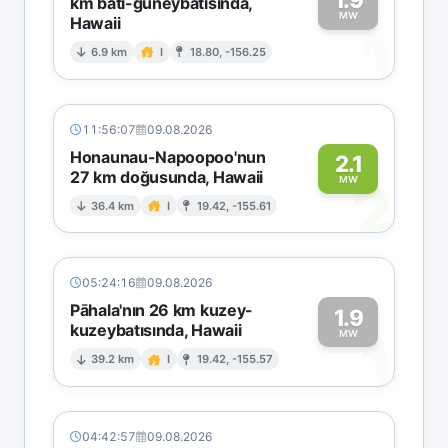
km batı-güneybatısında,
MW
Hawaii
1
6.9 km
I
18.80, -156.25
11:56:07
09.08.2026
Honaunau-Napoopoo'nun
2.1
27 km doğusunda, Hawaii
2
MW
36.4 km
I
19.42, -155.61
05:24:16
09.08.2026
Pāhala'nın 26 km kuzey-
1.9
kuzeybatısında, Hawaii
1
MW
39.2 km
I
19.42, -155.57
04:42:57
09.08.2026