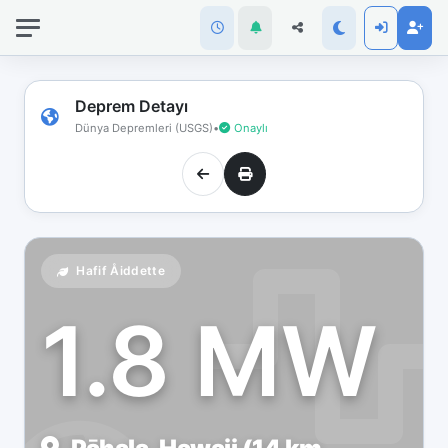
İnternet
bağlantınız
koptu!
Çevrimdışı
Deprem Detayı
moddasınız.
Dünya Depremleri (USGS)
•
Onaylı
Hafif Åiddette
1.8 MW