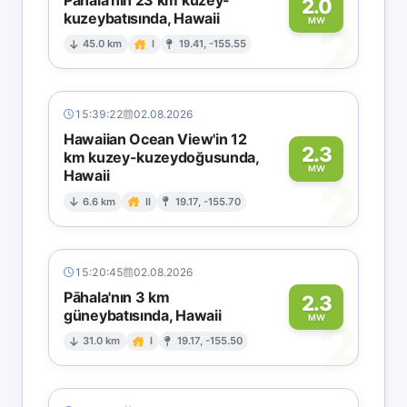
2.0
kuzeybatısında, Hawaii
2
MW
45.0 km
I
19.41, -155.55
15:39:22
02.08.2026
Hawaiian Ocean View'in 12
2.3
km kuzey-kuzeydoğusunda,
MW
Hawaii
2
6.6 km
II
19.17, -155.70
15:20:45
02.08.2026
Pāhala'nın 3 km
2.3
güneybatısında, Hawaii
2
MW
31.0 km
I
19.17, -155.50