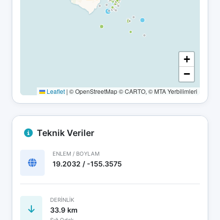
+
−
Leaflet
|
© OpenStreetMap © CARTO, © MTA Yerbilimleri
Teknik Veriler
ENLEM / BOYLAM
19.2032 / -155.3575
DERINLIK
33.9 km
Sığ Odak