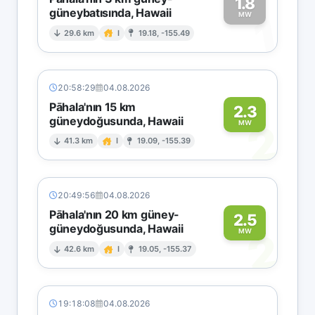
1.8
güneybatısında, Hawaii
1
MW
29.6 km
I
19.18, -155.49
20:58:29
04.08.2026
Pāhala'nın 15 km
2.3
güneydoğusunda, Hawaii
2
MW
41.3 km
I
19.09, -155.39
20:49:56
04.08.2026
Pāhala'nın 20 km güney-
2.5
güneydoğusunda, Hawaii
2
MW
42.6 km
I
19.05, -155.37
19:18:08
04.08.2026