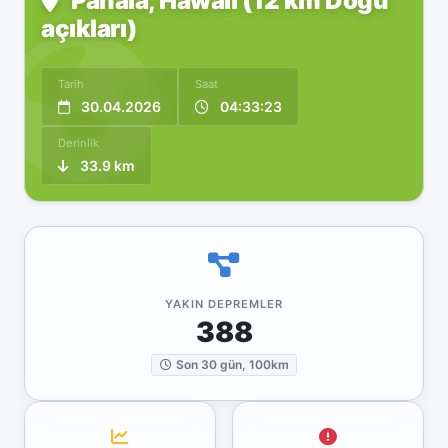
Pāhala, Hawaii (12 km Doğu
açıkları)
Tarih
Saat
30.04.2026
04:33:23
Derinlik
33.9 km
YAKIN DEPREMLER
388
Son 30 gün, 100km