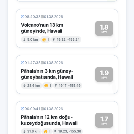
08:40:33
01.08.2026
Volcano'nun 13 km
1.8
güneyinde, Hawaii
1
MW
5.0 km
I
19.32, -155.24
01:47:38
01.08.2026
Pāhala'nın 3 km güney-
1.9
güneybatısında, Hawaii
1
MW
28.6 km
I
19.17, -155.49
00:09:41
01.08.2026
Pāhala'nın 12 km doğu-
1.7
kuzeydoğusunda, Hawaii
1
MW
31.6 km
I
19.23, -155.36