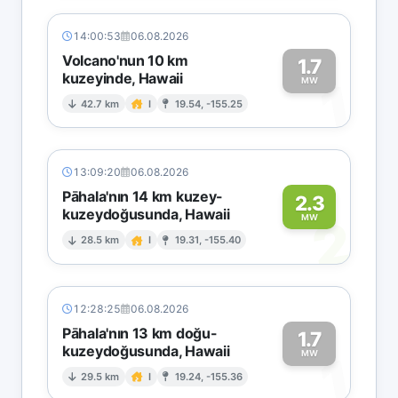
14:00:53
06.08.2026
Volcano'nun 10 km
1.7
kuzeyinde, Hawaii
1
MW
42.7 km
I
19.54, -155.25
13:09:20
06.08.2026
Pāhala'nın 14 km kuzey-
2.3
kuzeydoğusunda, Hawaii
2
MW
28.5 km
I
19.31, -155.40
12:28:25
06.08.2026
Pāhala'nın 13 km doğu-
1.7
kuzeydoğusunda, Hawaii
1
MW
29.5 km
I
19.24, -155.36