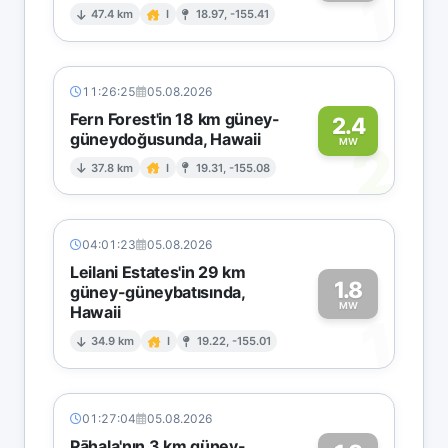
1
47.4 km
I
18.97, -155.41
11:26:25
05.08.2026
Fern Forest'in 18 km güney-
2.4
güneydoğusunda, Hawaii
2
MW
37.8 km
I
19.31, -155.08
04:01:23
05.08.2026
Leilani Estates'in 29 km
1.8
güney-güneybatısında,
MW
Hawaii
1
34.9 km
I
19.22, -155.01
01:27:04
05.08.2026
Pāhala'nın 3 km güney-