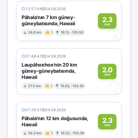
12:57:04
04.08.2026
Pāhala'nın 7 km güney-
2.3
güneybatısında, Hawaii
2
MW
34.8 km
I
19.13, -155.50
07:48:41
04.08.2026
Laupāhoehoe'nin 20 km
2.0
güney-güneybatısında,
MW
Hawaii
2
27.5 km
I
19.83, -155.35
07:29:31
04.08.2026
Pāhala'nın 12 km doğusunda,
2.3
Hawaii
2
MW
33.3 km
I
19.22, -155.36