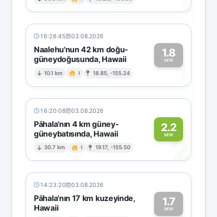
1
16:28:45
03.08.2026
Naalehu'nun 42 km doğu-
1.8
güneydoğusunda, Hawaii
1
MW
10.1 km
I
18.85, -155.24
16:20:08
03.08.2026
Pāhala'nın 4 km güney-
2.2
güneybatısında, Hawaii
2
MW
30.7 km
I
19.17, -155.50
14:23:20
03.08.2026
Pāhala'nın 17 km kuzeyinde,
1.7
Hawaii
MW