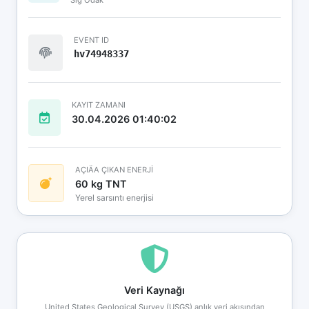
EVENT ID
hv74948337
KAYIT ZAMANI
30.04.2026 01:40:02
AÇIÄA ÇIKAN ENERJİ
60 kg TNT
Yerel sarsıntı enerjisi
Veri Kaynağı
United States Geological Survey (USGS) anlık veri akışından