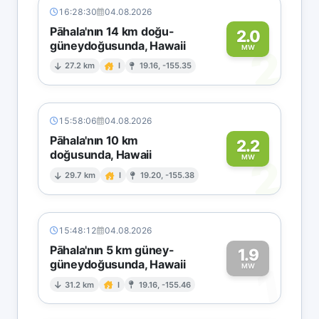
16:28:30
04.08.2026
Pāhala'nın 14 km doğu-
2.0
güneydoğusunda, Hawaii
2
MW
27.2 km
I
19.16, -155.35
15:58:06
04.08.2026
Pāhala'nın 10 km
2.2
doğusunda, Hawaii
2
MW
29.7 km
I
19.20, -155.38
15:48:12
04.08.2026
Pāhala'nın 5 km güney-
1.9
güneydoğusunda, Hawaii
1
MW
31.2 km
I
19.16, -155.46