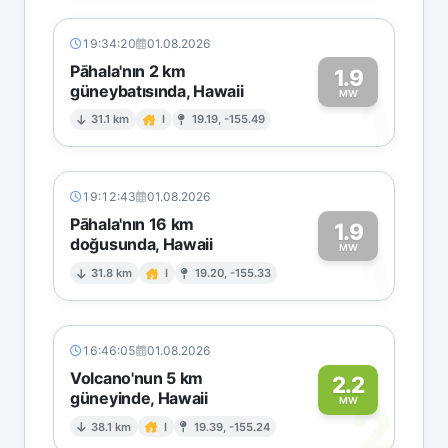
19:34:20
01.08.2026
Pāhala'nın 2 km
1.9
güneybatısında, Hawaii
1
MW
31.1 km
I
19.19, -155.49
19:12:43
01.08.2026
Pāhala'nın 16 km
1.9
doğusunda, Hawaii
1
MW
31.8 km
I
19.20, -155.33
16:46:05
01.08.2026
Volcano'nun 5 km
2.2
güneyinde, Hawaii
2
MW
38.1 km
I
19.39, -155.24