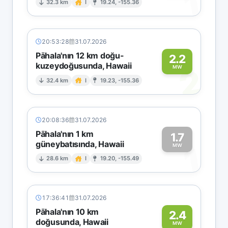
1
32.3 km
I
19.24, -155.36
20:53:28
31.07.2026
Pāhala'nın 12 km doğu-
2.2
kuzeydoğusunda, Hawaii
2
MW
32.4 km
I
19.23, -155.36
20:08:36
31.07.2026
Pāhala'nın 1 km
1.7
güneybatısında, Hawaii
1
MW
28.6 km
I
19.20, -155.49
17:36:41
31.07.2026
Pāhala'nın 10 km
2.4
doğusunda, Hawaii
MW