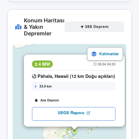
Konum Haritası
& Yakın
388 Deprem
Depremler
×
2.4 MW
30.04 04:33
Pāhala, Hawaii (12 km Doğu açıkları)
33.9 km
Ana Deprem
USGS Raporu