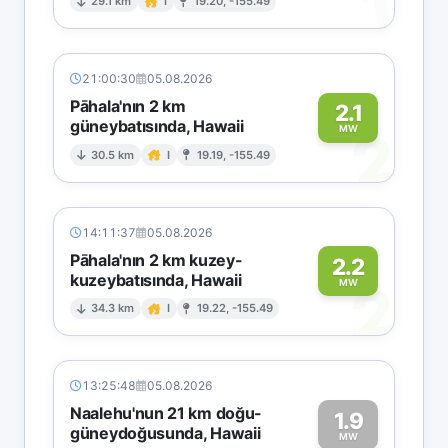
1
29.1 km
I
19.20, -155.49
21:00:30
05.08.2026
Pāhala'nın 2 km
2.1
güneybatısında, Hawaii
2
MW
30.5 km
I
19.19, -155.49
14:11:37
05.08.2026
Pāhala'nın 2 km kuzey-
2.2
kuzeybatısında, Hawaii
2
MW
34.3 km
I
19.22, -155.49
13:25:48
05.08.2026
Naalehu'nun 21 km doğu-
1.9
güneydoğusunda, Hawaii
MW