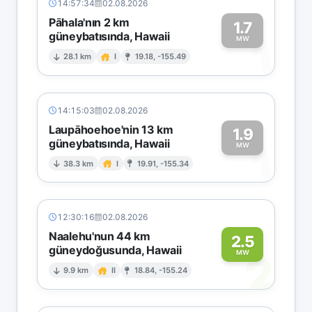
14:57:34
02.08.2026
Pāhala'nın 2 km
1.7
güneybatısında, Hawaii
1
MW
28.1 km
I
19.18, -155.49
14:15:03
02.08.2026
Laupāhoehoe'nin 13 km
1.9
güneybatısında, Hawaii
1
MW
38.3 km
I
19.91, -155.34
12:30:16
02.08.2026
Naalehu'nun 44 km
2.5
güneydoğusunda, Hawaii
2
MW
9.9 km
II
18.84, -155.24