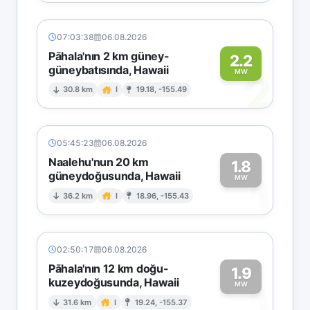
07:03:38
06.08.2026
Pāhala'nın 2 km güney-
2.2
güneybatısında, Hawaii
2
MW
30.8 km
I
19.18, -155.49
05:45:23
06.08.2026
Naalehu'nun 20 km
1.8
güneydoğusunda, Hawaii
1
MW
36.2 km
I
18.96, -155.43
02:50:17
06.08.2026
Pāhala'nın 12 km doğu-
1.9
kuzeydoğusunda, Hawaii
1
MW
31.6 km
I
19.24, -155.37