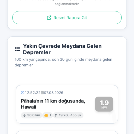
sağlanmaktadır.
Resmi Rapora Git
Yakın Çevrede Meydana Gelen
Depremler
100 km yarıçapında, son 30 gün içinde meydana gelen
depremler
12:52:22
07.08.2026
Pāhala'nın 11 km doğusunda,
1.9
Hawaii
1
MW
30.0 km
I
19.20, -155.37