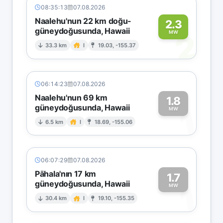
08:35:13
07.08.2026
Naalehu'nun 22 km doğu-
2.3
güneydoğusunda, Hawaii
2
MW
33.3 km
I
19.03, -155.37
06:14:23
07.08.2026
Naalehu'nun 69 km
1.8
güneydoğusunda, Hawaii
1
MW
6.5 km
I
18.69, -155.06
06:07:29
07.08.2026
Pāhala'nın 17 km
1.7
güneydoğusunda, Hawaii
1
MW
30.4 km
I
19.10, -155.35