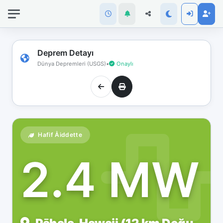
İnternet
bağlantınız
koptu!
Çevrimdışı
Deprem Detayı
moddasınız.
Dünya Depremleri (USGS)
•
Onaylı
Hafif Åiddette
2.4 MW