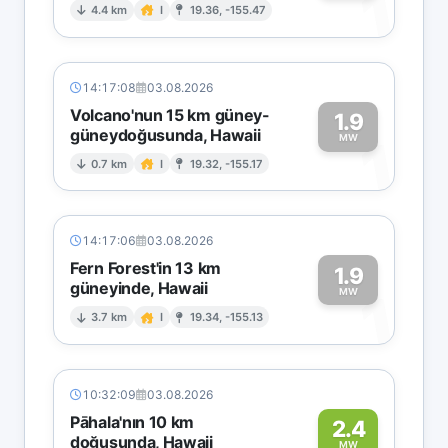
1
4.4 km
I
19.36, -155.47
14:17:08
03.08.2026
Volcano'nun 15 km güney-
1.9
güneydoğusunda, Hawaii
1
MW
0.7 km
I
19.32, -155.17
14:17:06
03.08.2026
Fern Forest'in 13 km
1.9
güneyinde, Hawaii
1
MW
3.7 km
I
19.34, -155.13
10:32:09
03.08.2026
Pāhala'nın 10 km
2.4
doğusunda, Hawaii
MW