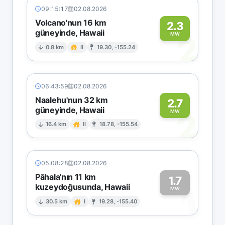
09:15:17
02.08.2026
Volcano'nun 16 km
2.3
güneyinde, Hawaii
2
MW
0.8 km
II
19.30, -155.24
06:43:59
02.08.2026
Naalehu'nun 32 km
2.7
güneyinde, Hawaii
2
MW
16.4 km
II
18.78, -155.54
05:08:28
02.08.2026
Pāhala'nın 11 km
1.7
kuzeydoğusunda, Hawaii
1
MW
30.5 km
I
19.28, -155.40