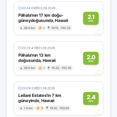
00:44:06
02.08.2026
Pāhala'nın 17 km doğu-
2.1
güneydoğusunda, Hawaii
2
MW
39.4 km
I
19.15, -155.32
20:25:41
01.08.2026
Pāhala'nın 13 km
2.0
doğusunda, Hawaii
2
MW
29.0 km
I
19.22, -155.35
20:09:23
01.08.2026
Leilani Estates'in 7 km
2.4
güneyinde, Hawaii
2
MW
1.4 km
II
19.41, -154.92