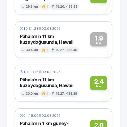
2
29.5 km
I
19.20, -155.38
10:31:23
03.08.2026
Pāhala'nın 11 km
1.9
kuzeydoğusunda, Hawaii
1
MW
30.4 km
I
19.27, -155.40
10:11:15
03.08.2026
Pāhala'nın 11 km
2.4
kuzeydoğusunda, Hawaii
2
MW
30.0 km
I
19.27, -155.39
04:15:09
03.08.2026
Pāhala'nın 1 km güney-
2.0