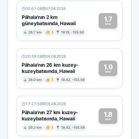
05:01:08
07.08.2026
Pāhala'nın 2 km
1.7
güneybatısında, Hawaii
1
MW
28.7 km
I
19.19, -155.50
20:39:28
06.08.2026
Pāhala'nın 26 km kuzey-
1.9
kuzeybatısında, Hawaii
1
MW
38.0 km
I
19.42, -155.59
17:27:56
06.08.2026
Pāhala'nın 27 km kuzey-
1.8
kuzeybatısında, Hawaii
1
MW
39.2 km
I
19.43, -155.59