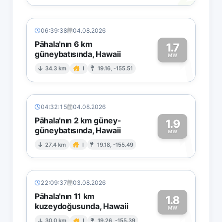
06:39:38
04.08.2026
Pāhala'nın 6 km
1.7
güneybatısında, Hawaii
1
MW
34.3 km
I
19.16, -155.51
04:32:15
04.08.2026
Pāhala'nın 2 km güney-
1.9
güneybatısında, Hawaii
1
MW
27.4 km
I
19.18, -155.49
22:09:37
03.08.2026
Pāhala'nın 11 km
1.8
kuzeydoğusunda, Hawaii
MW
30.0 km
I
19.26, -155.39