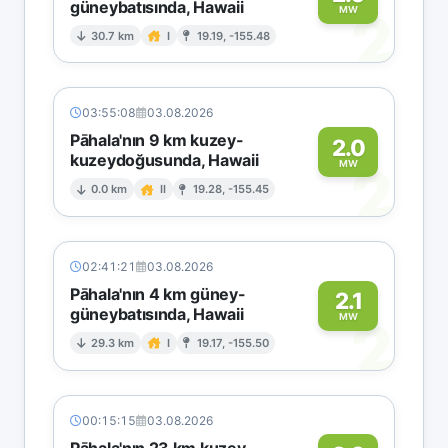
güneybatısında, Hawaii
2
MW
30.7 km
I
19.19, -155.48
03:55:08
03.08.2026
Pāhala'nın 9 km kuzey-
2.0
kuzeydoğusunda, Hawaii
2
MW
0.0 km
II
19.28, -155.45
02:41:21
03.08.2026
Pāhala'nın 4 km güney-
2.1
güneybatısında, Hawaii
2
MW
29.3 km
I
19.17, -155.50
00:15:15
03.08.2026
Pāhala'nın 23 km kuzey-