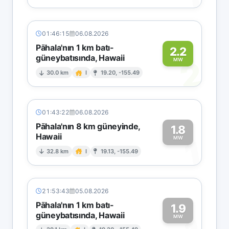
01:46:15
06.08.2026
Pāhala'nın 1 km batı-
2.2
güneybatısında, Hawaii
2
MW
30.0 km
I
19.20, -155.49
01:43:22
06.08.2026
Pāhala'nın 8 km güneyinde,
1.8
Hawaii
1
MW
32.8 km
I
19.13, -155.49
21:53:43
05.08.2026
Pāhala'nın 1 km batı-
1.9
güneybatısında, Hawaii
MW