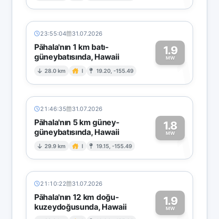
23:55:04
31.07.2026
Pāhala'nın 1 km batı-
1.9
güneybatısında, Hawaii
1
MW
28.0 km
I
19.20, -155.49
21:46:35
31.07.2026
Pāhala'nın 5 km güney-
1.8
güneybatısında, Hawaii
1
MW
29.9 km
I
19.15, -155.49
21:10:22
31.07.2026
Pāhala'nın 12 km doğu-
1.9
kuzeydoğusunda, Hawaii
MW