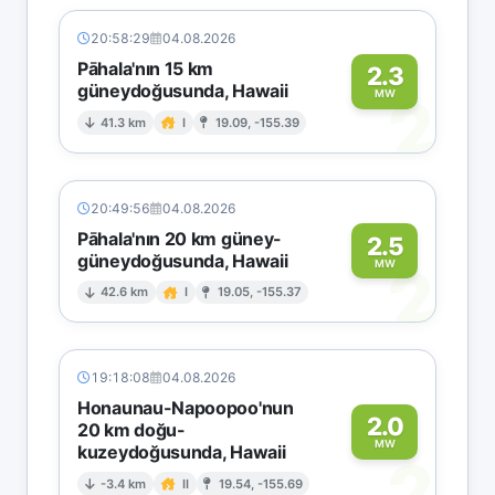
20:58:29
04.08.2026
Pāhala'nın 15 km
2.3
güneydoğusunda, Hawaii
2
MW
41.3 km
I
19.09, -155.39
20:49:56
04.08.2026
Pāhala'nın 20 km güney-
2.5
güneydoğusunda, Hawaii
2
MW
42.6 km
I
19.05, -155.37
19:18:08
04.08.2026
Honaunau-Napoopoo'nun
2.0
20 km doğu-
MW
kuzeydoğusunda, Hawaii
2
-3.4 km
II
19.54, -155.69