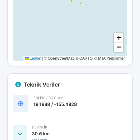
+
−
Leaflet
|
© OpenStreetMap © CARTO, © MTA Yerbilimleri
Teknik Veriler
ENLEM / BOYLAM
19.1988 / -155.4828
DERINLIK
30.6 km
Sığ Odak