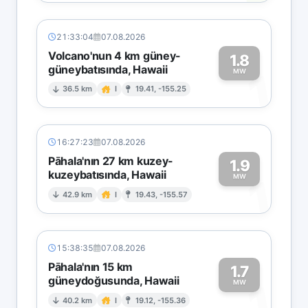
21:33:04
07.08.2026
Volcano'nun 4 km güney-
1.8
güneybatısında, Hawaii
1
MW
36.5 km
I
19.41, -155.25
16:27:23
07.08.2026
Pāhala'nın 27 km kuzey-
1.9
kuzeybatısında, Hawaii
1
MW
42.9 km
I
19.43, -155.57
15:38:35
07.08.2026
Pāhala'nın 15 km
1.7
güneydoğusunda, Hawaii
1
MW
40.2 km
I
19.12, -155.36