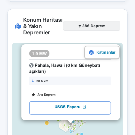
Konum Haritası
& Yakın
386 Deprem
Depremler
×
1.9 MW
28.04 21:59
Pāhala, Hawaii (0 km Güneybatı
açıkları)
30.6 km
Ana Deprem
USGS Raporu