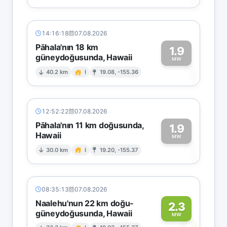
14:16:18
07.08.2026
Pāhala'nın 18 km
1.9
güneydoğusunda, Hawaii
1
MW
40.2 km
I
19.08, -155.36
12:52:22
07.08.2026
Pāhala'nın 11 km doğusunda,
1.9
Hawaii
1
MW
30.0 km
I
19.20, -155.37
08:35:13
07.08.2026
Naalehu'nun 22 km doğu-
2.3
güneydoğusunda, Hawaii
MW