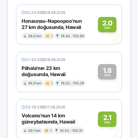
02:23:49
08.08.2026
Honaunau-Napoopoo'nun
2.0
27 km doğusunda, Hawaii
2
MW
36.0 km
I
19.43, -155.60
01:32:35
08.08.2026
Pāhala'nın 23 km
1.8
doğusunda, Hawaii
1
MW
46.9 km
I
19.23, -155.26
23:18:29
07.08.2026
Volcano'nun 14 km
2.1
güneybatısında, Hawaii
2
MW
29.1 km
I
19.33, -155.31