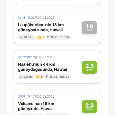
14:15:03
02.08.2026
Laupāhoehoe'nin 13 km
1.9
güneybatısında, Hawaii
1
MW
38.3 km
I
19.91, -155.34
12:30:16
02.08.2026
Naalehu'nun 44 km
2.5
güneydoğusunda, Hawaii
2
MW
9.9 km
II
18.84, -155.24
09:15:17
02.08.2026
Volcano'nun 16 km
2.3
güneyinde, Hawaii
MW