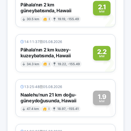
Pāhala'nın 2 km
2.1
güneybatısında, Hawaii
2
MW
30.5 km
I
19.19, -155.49
14:11:37
05.08.2026
Pāhala'nın 2 km kuzey-
2.2
kuzeybatısında, Hawaii
2
MW
34.3 km
I
19.22, -155.49
13:25:48
05.08.2026
Naalehu'nun 21 km doğu-
1.9
güneydoğusunda, Hawaii
1
MW
47.4 km
I
18.97, -155.41