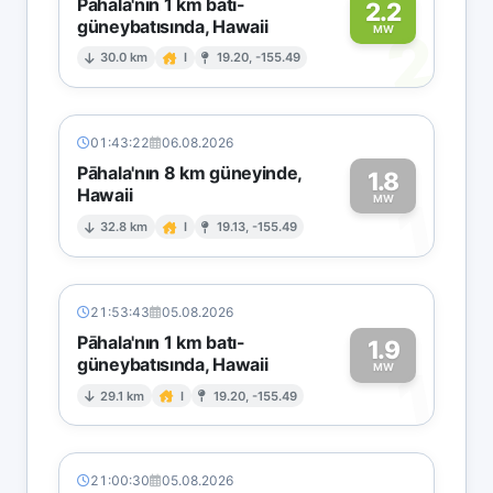
Pāhala'nın 1 km batı-
2.2
güneybatısında, Hawaii
2
MW
30.0 km
I
19.20, -155.49
01:43:22
06.08.2026
Pāhala'nın 8 km güneyinde,
1.8
Hawaii
1
MW
32.8 km
I
19.13, -155.49
21:53:43
05.08.2026
Pāhala'nın 1 km batı-
1.9
güneybatısında, Hawaii
1
MW
29.1 km
I
19.20, -155.49
21:00:30
05.08.2026