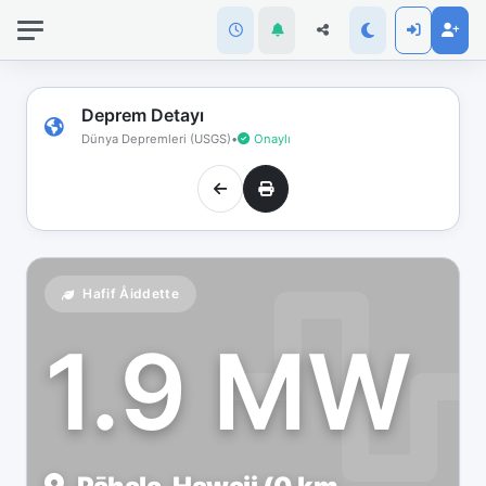
İnternet
bağlantınız
koptu!
Çevrimdışı
Deprem Detayı
moddasınız.
Dünya Depremleri (USGS)
•
Onaylı
Hafif Åiddette
1.9 MW