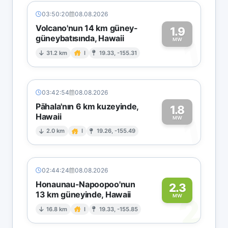
03:50:20
08.08.2026
Volcano'nun 14 km güney-
1.9
güneybatısında, Hawaii
1
MW
31.2 km
I
19.33, -155.31
03:42:54
08.08.2026
Pāhala'nın 6 km kuzeyinde,
1.8
Hawaii
1
MW
2.0 km
I
19.26, -155.49
02:44:24
08.08.2026
Honaunau-Napoopoo'nun
2.3
13 km güneyinde, Hawaii
2
MW
16.8 km
I
19.33, -155.85