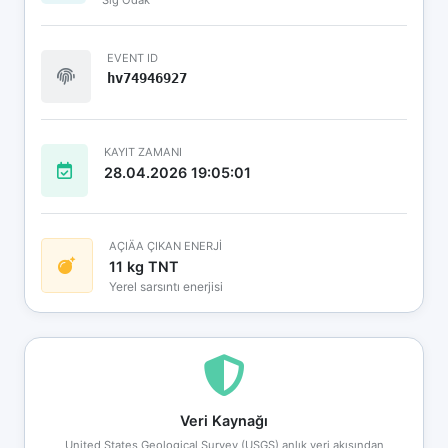
EVENT ID
hv74946927
KAYIT ZAMANI
28.04.2026 19:05:01
AÇIÄA ÇIKAN ENERJİ
11 kg TNT
Yerel sarsıntı enerjisi
Veri Kaynağı
United States Geological Survey (USGS) anlık veri akışından