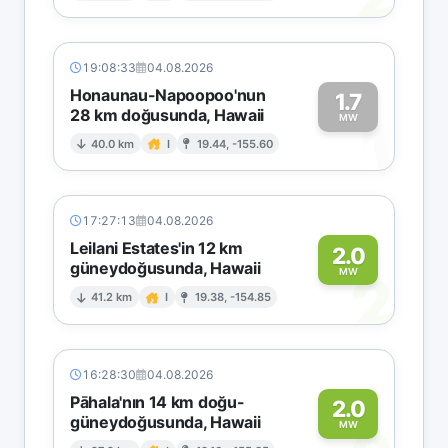
19:08:33
04.08.2026
Honaunau-Napoopoo'nun
1.7
28 km doğusunda, Hawaii
1
MW
40.0 km
I
19.44, -155.60
17:27:13
04.08.2026
Leilani Estates'in 12 km
2.0
güneydoğusunda, Hawaii
2
MW
41.2 km
I
19.38, -154.85
16:28:30
04.08.2026
Pāhala'nın 14 km doğu-
2.0
güneydoğusunda, Hawaii
MW