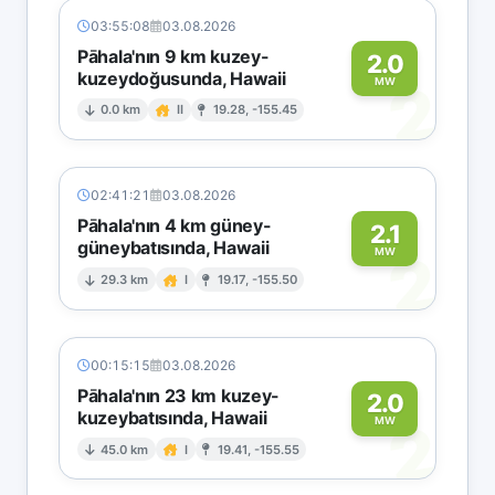
03:55:08
03.08.2026
Pāhala'nın 9 km kuzey-
2.0
kuzeydoğusunda, Hawaii
2
MW
0.0 km
II
19.28, -155.45
02:41:21
03.08.2026
Pāhala'nın 4 km güney-
2.1
güneybatısında, Hawaii
2
MW
29.3 km
I
19.17, -155.50
00:15:15
03.08.2026
Pāhala'nın 23 km kuzey-
2.0
kuzeybatısında, Hawaii
2
MW
45.0 km
I
19.41, -155.55