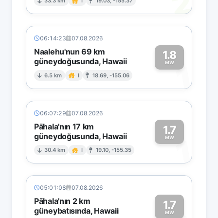
2
33.3 km
I
19.03, -155.37
06:14:23
07.08.2026
Naalehu'nun 69 km
1.8
güneydoğusunda, Hawaii
1
MW
6.5 km
I
18.69, -155.06
06:07:29
07.08.2026
Pāhala'nın 17 km
1.7
güneydoğusunda, Hawaii
1
MW
30.4 km
I
19.10, -155.35
05:01:08
07.08.2026
Pāhala'nın 2 km
1.7
güneybatısında, Hawaii
MW