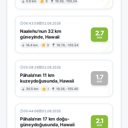
2
0.8 km
II
19.30, -155.24
06:43:59
02.08.2026
Naalehu'nun 32 km
2.7
güneyinde, Hawaii
2
MW
16.4 km
II
18.78, -155.54
05:08:28
02.08.2026
Pāhala'nın 11 km
1.7
kuzeydoğusunda, Hawaii
1
MW
30.5 km
I
19.28, -155.40
00:44:06
02.08.2026
Pāhala'nın 17 km doğu-
2.1
güneydoğusunda, Hawaii
MW