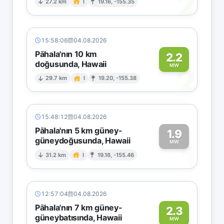
2
27.2 km
I
19.16, -155.35
15:58:06
04.08.2026
Pāhala'nın 10 km
2.2
doğusunda, Hawaii
2
MW
29.7 km
I
19.20, -155.38
15:48:12
04.08.2026
Pāhala'nın 5 km güney-
1.9
güneydoğusunda, Hawaii
1
MW
31.2 km
I
19.16, -155.46
12:57:04
04.08.2026
Pāhala'nın 7 km güney-
2.3
güneybatısında, Hawaii
MW