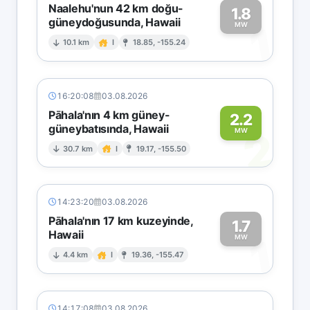
Naalehu'nun 42 km doğu-
1.8
güneydoğusunda, Hawaii
1
MW
10.1 km
I
18.85, -155.24
16:20:08
03.08.2026
Pāhala'nın 4 km güney-
2.2
güneybatısında, Hawaii
2
MW
30.7 km
I
19.17, -155.50
14:23:20
03.08.2026
Pāhala'nın 17 km kuzeyinde,
1.7
Hawaii
1
MW
4.4 km
I
19.36, -155.47
14:17:08
03.08.2026