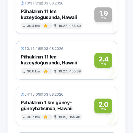
10:31:23
03.08.2026
Pāhala'nın 11 km
1.9
kuzeydoğusunda, Hawaii
1
MW
30.4 km
I
19.27, -155.40
10:11:15
03.08.2026
Pāhala'nın 11 km
2.4
kuzeydoğusunda, Hawaii
2
MW
30.0 km
I
19.27, -155.39
04:15:09
03.08.2026
Pāhala'nın 1 km güney-
2.0
güneybatısında, Hawaii
2
MW
30.7 km
I
19.19, -155.48