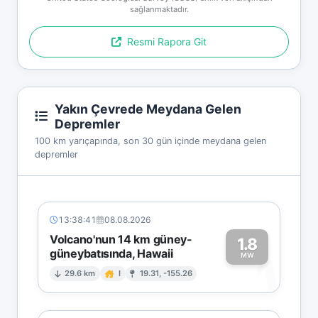
sağlanmaktadır.
Resmi Rapora Git
Yakın Çevrede Meydana Gelen
Depremler
100 km yarıçapında, son 30 gün içinde meydana gelen
depremler
13:38:41
08.08.2026
Volcano'nun 14 km güney-
1.8
güneybatısında, Hawaii
1
MW
29.6 km
I
19.31, -155.26