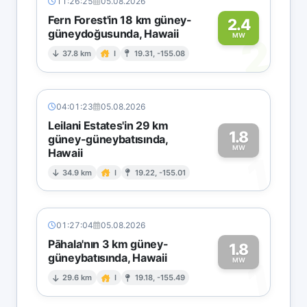
11:26:25
05.08.2026
Fern Forest'in 18 km güney-
2.4
güneydoğusunda, Hawaii
2
MW
37.8 km
I
19.31, -155.08
04:01:23
05.08.2026
Leilani Estates'in 29 km
1.8
güney-güneybatısında,
MW
Hawaii
1
34.9 km
I
19.22, -155.01
01:27:04
05.08.2026
Pāhala'nın 3 km güney-
1.8
güneybatısında, Hawaii
1
MW
29.6 km
I
19.18, -155.49