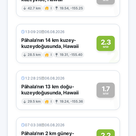
1
MW
42.7 km
I
19.54, -155.25
13:09:20
06.08.2026
Pāhala'nın 14 km kuzey-
2.3
kuzeydoğusunda, Hawaii
2
MW
28.5 km
I
19.31, -155.40
12:28:25
06.08.2026
Pāhala'nın 13 km doğu-
1.7
kuzeydoğusunda, Hawaii
1
MW
29.5 km
I
19.24, -155.36
07:03:38
06.08.2026
Pāhala'nın 2 km güney-
2.2