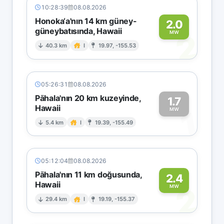
10:28:39
08.08.2026
Honoka‘a'nın 14 km güney-
2.0
güneybatısında, Hawaii
2
MW
40.3 km
I
19.97, -155.53
05:26:31
08.08.2026
Pāhala'nın 20 km kuzeyinde,
1.7
Hawaii
1
MW
5.4 km
I
19.39, -155.49
05:12:04
08.08.2026
Pāhala'nın 11 km doğusunda,
2.4
Hawaii
2
MW
29.4 km
I
19.19, -155.37