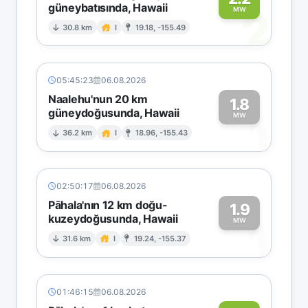
güneybatısında, Hawaii
2
MW
30.8 km
I
19.18, -155.49
05:45:23
06.08.2026
Naalehu'nun 20 km
1.8
güneydoğusunda, Hawaii
1
MW
36.2 km
I
18.96, -155.43
02:50:17
06.08.2026
Pāhala'nın 12 km doğu-
1.9
kuzeydoğusunda, Hawaii
1
MW
31.6 km
I
19.24, -155.37
01:46:15
06.08.2026