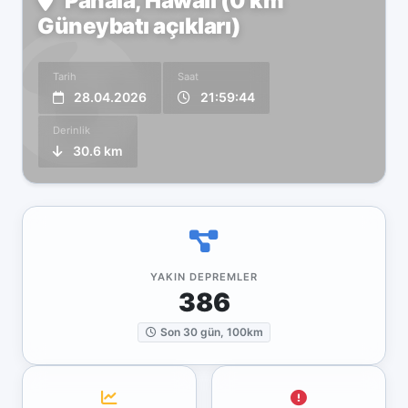
Pāhala, Hawaii (0 km
Güneybatı açıkları)
Tarih
Saat
28.04.2026
21:59:44
Derinlik
30.6 km
YAKIN DEPREMLER
386
Son 30 gün, 100km