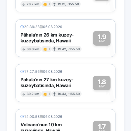
1
28.7 km
I
19.19, -155.50
20:39:28
06.08.2026
Pāhala'nın 26 km kuzey-
1.9
kuzeybatısında, Hawaii
1
MW
38.0 km
I
19.42, -155.59
17:27:56
06.08.2026
Pāhala'nın 27 km kuzey-
1.8
kuzeybatısında, Hawaii
1
MW
39.2 km
I
19.43, -155.59
14:00:53
06.08.2026
Volcano'nun 10 km
1.7
kuzeyinde, Hawaii