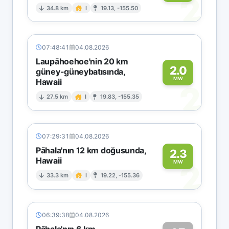
2
34.8 km
I
19.13, -155.50
07:48:41
04.08.2026
Laupāhoehoe'nin 20 km
2.0
güney-güneybatısında,
MW
Hawaii
2
27.5 km
I
19.83, -155.35
07:29:31
04.08.2026
Pāhala'nın 12 km doğusunda,
2.3
Hawaii
2
MW
33.3 km
I
19.22, -155.36
06:39:38
04.08.2026
Pāhala'nın 6 km