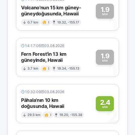
Volcano'nun 15 km güney-
1.9
güneydoğusunda, Hawaii
1
MW
0.7 km
I
19.32, -155.17
14:17:06
03.08.2026
Fern Forest'in 13 km
1.9
güneyinde, Hawaii
1
MW
3.7 km
I
19.34, -155.13
10:32:09
03.08.2026
Pāhala'nın 10 km
2.4
doğusunda, Hawaii
2
MW
29.5 km
I
19.20, -155.38