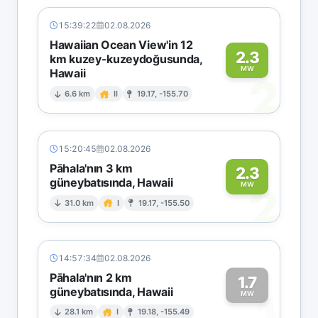
15:39:22
02.08.2026
Hawaiian Ocean View'in 12
2.3
km kuzey-kuzeydoğusunda,
MW
Hawaii
2
6.6 km
II
19.17, -155.70
15:20:45
02.08.2026
Pāhala'nın 3 km
2.3
güneybatısında, Hawaii
2
MW
31.0 km
I
19.17, -155.50
14:57:34
02.08.2026
Pāhala'nın 2 km
1.7
güneybatısında, Hawaii
1
MW
28.1 km
I
19.18, -155.49