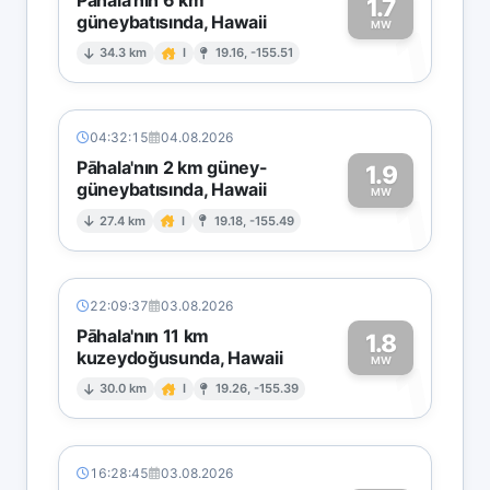
1.7
güneybatısında, Hawaii
1
MW
34.3 km
I
19.16, -155.51
04:32:15
04.08.2026
Pāhala'nın 2 km güney-
1.9
güneybatısında, Hawaii
1
MW
27.4 km
I
19.18, -155.49
22:09:37
03.08.2026
Pāhala'nın 11 km
1.8
kuzeydoğusunda, Hawaii
1
MW
30.0 km
I
19.26, -155.39
16:28:45
03.08.2026