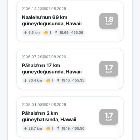
06:14:23
07.08.2026
Naalehu'nun 69 km
1.8
güneydoğusunda, Hawaii
1
MW
6.5 km
I
18.69, -155.06
06:07:29
07.08.2026
Pāhala'nın 17 km
1.7
güneydoğusunda, Hawaii
1
MW
30.4 km
I
19.10, -155.35
05:01:08
07.08.2026
Pāhala'nın 2 km
1.7
güneybatısında, Hawaii
1
MW
28.7 km
I
19.19, -155.50