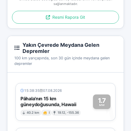
sağlanmaktadır.
Resmi Rapora Git
Yakın Çevrede Meydana Gelen
Depremler
100 km yarıçapında, son 30 gün içinde meydana gelen
depremler
15:38:35
07.08.2026
Pāhala'nın 15 km
1.7
güneydoğusunda, Hawaii
1
MW
40.2 km
I
19.12, -155.36