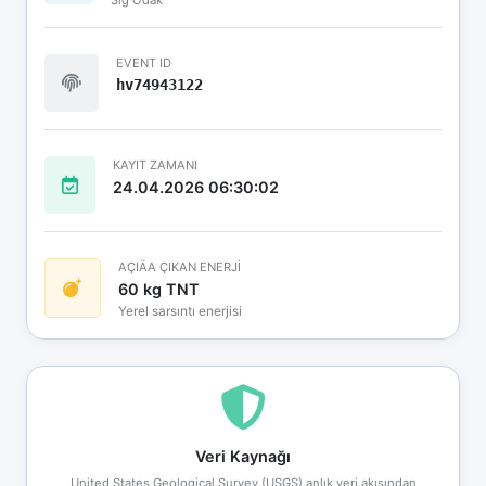
EVENT ID
hv74943122
KAYIT ZAMANI
24.04.2026 06:30:02
AÇIÄA ÇIKAN ENERJİ
60 kg TNT
Yerel sarsıntı enerjisi
Veri Kaynağı
United States Geological Survey (USGS) anlık veri akışından