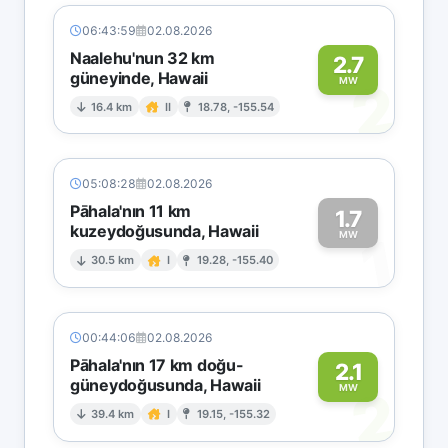
06:43:59
02.08.2026
Naalehu'nun 32 km
2.7
güneyinde, Hawaii
2
MW
16.4 km
II
18.78, -155.54
05:08:28
02.08.2026
Pāhala'nın 11 km
1.7
kuzeydoğusunda, Hawaii
1
MW
30.5 km
I
19.28, -155.40
00:44:06
02.08.2026
Pāhala'nın 17 km doğu-
2.1
güneydoğusunda, Hawaii
2
MW
39.4 km
I
19.15, -155.32