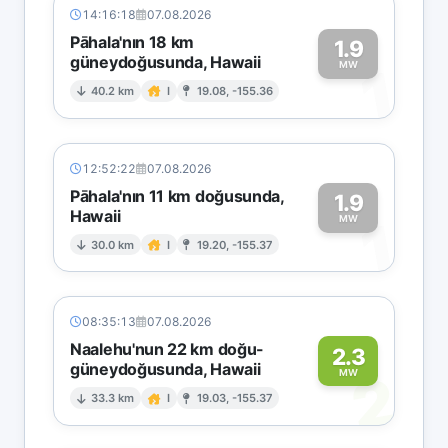
14:16:18
07.08.2026
Pāhala'nın 18 km
1.9
güneydoğusunda, Hawaii
1
MW
40.2 km
I
19.08, -155.36
12:52:22
07.08.2026
Pāhala'nın 11 km doğusunda,
1.9
Hawaii
1
MW
30.0 km
I
19.20, -155.37
08:35:13
07.08.2026
Naalehu'nun 22 km doğu-
2.3
güneydoğusunda, Hawaii
2
MW
33.3 km
I
19.03, -155.37