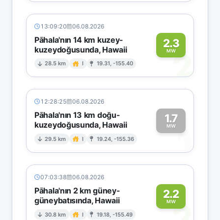
13:09:20
06.08.2026
Pāhala'nın 14 km kuzey-
2.3
kuzeydoğusunda, Hawaii
2
MW
28.5 km
I
19.31, -155.40
12:28:25
06.08.2026
Pāhala'nın 13 km doğu-
1.7
kuzeydoğusunda, Hawaii
1
MW
29.5 km
I
19.24, -155.36
07:03:38
06.08.2026
Pāhala'nın 2 km güney-
2.2
güneybatısında, Hawaii
2
MW
30.8 km
I
19.18, -155.49