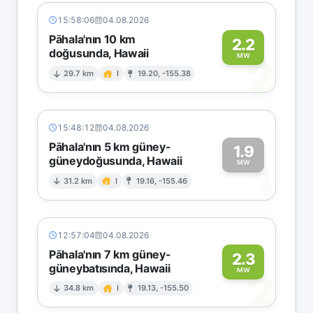
15:58:06
04.08.2026
Pāhala'nın 10 km
2.2
doğusunda, Hawaii
2
MW
29.7 km
I
19.20, -155.38
15:48:12
04.08.2026
Pāhala'nın 5 km güney-
1.9
güneydoğusunda, Hawaii
1
MW
31.2 km
I
19.16, -155.46
12:57:04
04.08.2026
Pāhala'nın 7 km güney-
2.3
güneybatısında, Hawaii
2
MW
34.8 km
I
19.13, -155.50