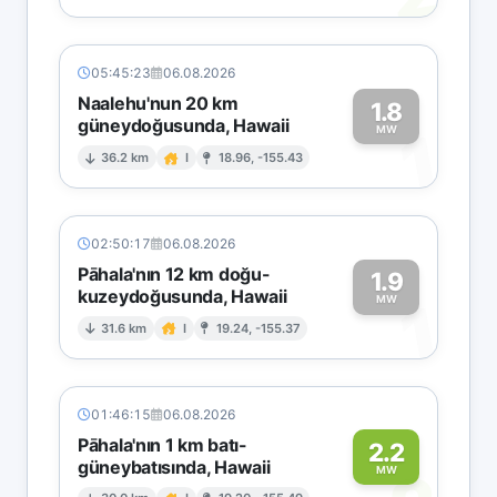
05:45:23
06.08.2026
Naalehu'nun 20 km
1.8
güneydoğusunda, Hawaii
1
MW
36.2 km
I
18.96, -155.43
02:50:17
06.08.2026
Pāhala'nın 12 km doğu-
1.9
kuzeydoğusunda, Hawaii
1
MW
31.6 km
I
19.24, -155.37
01:46:15
06.08.2026
Pāhala'nın 1 km batı-
2.2
güneybatısında, Hawaii
MW