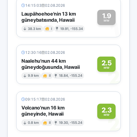
14:15:03
02.08.2026
Laupāhoehoe'nin 13 km
1.9
güneybatısında, Hawaii
1
MW
38.3 km
I
19.91, -155.34
12:30:16
02.08.2026
Naalehu'nun 44 km
2.5
güneydoğusunda, Hawaii
2
MW
9.9 km
II
18.84, -155.24
09:15:17
02.08.2026
Volcano'nun 16 km
2.3
güneyinde, Hawaii
2
MW
0.8 km
II
19.30, -155.24