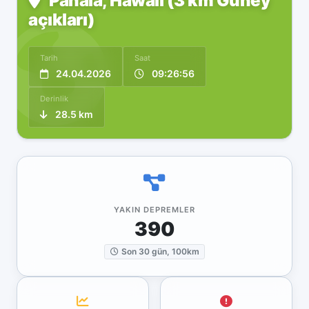
Pāhala, Hawaii (3 km Güney
açıkları)
Tarih
Saat
24.04.2026
09:26:56
Derinlik
28.5 km
YAKIN DEPREMLER
390
Son 30 gün, 100km