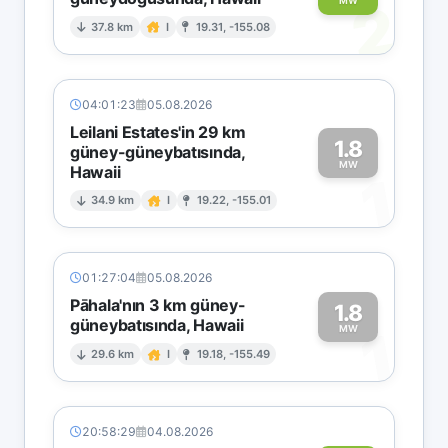
2
MW
37.8 km
I
19.31, -155.08
04:01:23
05.08.2026
Leilani Estates'in 29 km
1.8
güney-güneybatısında,
MW
Hawaii
1
34.9 km
I
19.22, -155.01
01:27:04
05.08.2026
Pāhala'nın 3 km güney-
1.8
güneybatısında, Hawaii
1
MW
29.6 km
I
19.18, -155.49
20:58:29
04.08.2026