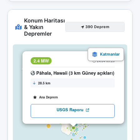
Konum Haritası
& Yakın
390 Deprem
Depremler
×
2.4 MW
24.04 09:26
Pāhala, Hawaii (3 km Güney açıkları)
28.5 km
Ana Deprem
USGS Raporu