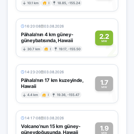
1
10.1 km
I
18.85, -155.24
16:20:08
03.08.2026
Pāhala'nın 4 km güney-
2.2
güneybatısında, Hawaii
2
MW
30.7 km
I
19.17, -155.50
14:23:20
03.08.2026
Pāhala'nın 17 km kuzeyinde,
1.7
Hawaii
1
MW
4.4 km
I
19.36, -155.47
14:17:08
03.08.2026
Volcano'nun 15 km güney-
1.9
güneydoğusunda, Hawaii
MW