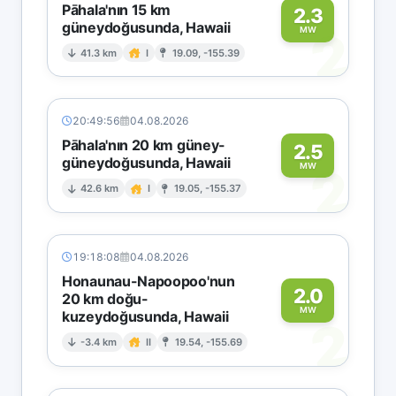
Pāhala'nın 15 km
2.3
güneydoğusunda, Hawaii
2
MW
41.3 km
I
19.09, -155.39
20:49:56
04.08.2026
Pāhala'nın 20 km güney-
2.5
güneydoğusunda, Hawaii
2
MW
42.6 km
I
19.05, -155.37
19:18:08
04.08.2026
Honaunau-Napoopoo'nun
2.0
20 km doğu-
MW
kuzeydoğusunda, Hawaii
2
-3.4 km
II
19.54, -155.69