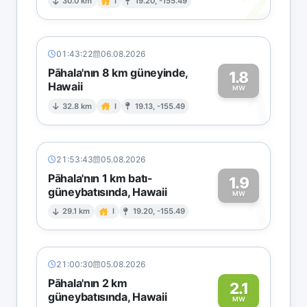
2
30.0 km
I
19.20, -155.49
01:43:22
06.08.2026
Pāhala'nın 8 km güneyinde,
1.8
Hawaii
1
MW
32.8 km
I
19.13, -155.49
21:53:43
05.08.2026
Pāhala'nın 1 km batı-
1.9
güneybatısında, Hawaii
1
MW
29.1 km
I
19.20, -155.49
21:00:30
05.08.2026
Pāhala'nın 2 km
2.1
güneybatısında, Hawaii
MW