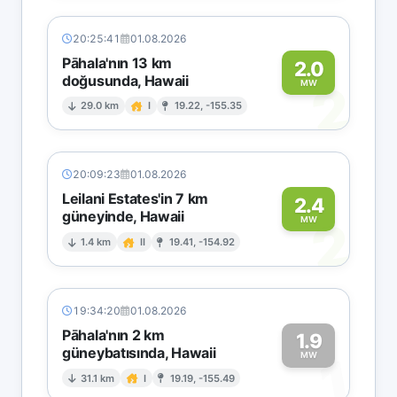
20:25:41
01.08.2026
Pāhala'nın 13 km
2.0
doğusunda, Hawaii
2
MW
29.0 km
I
19.22, -155.35
20:09:23
01.08.2026
Leilani Estates'in 7 km
2.4
güneyinde, Hawaii
2
MW
1.4 km
II
19.41, -154.92
19:34:20
01.08.2026
Pāhala'nın 2 km
1.9
güneybatısında, Hawaii
1
MW
31.1 km
I
19.19, -155.49