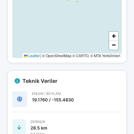
+
−
Leaflet
|
© OpenStreetMap © CARTO, © MTA Yerbilimleri
Teknik Veriler
ENLEM / BOYLAM
19.1760 / -155.4830
DERINLIK
28.5 km
Sığ Odak