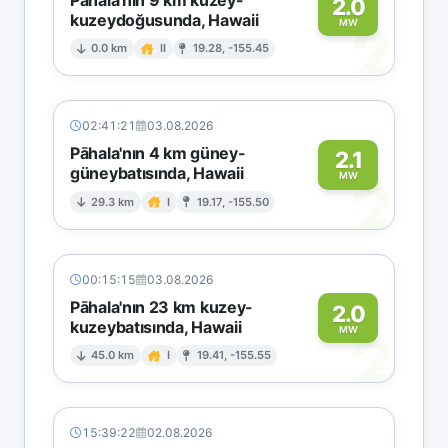
2.0
kuzeydoğusunda, Hawaii
2
MW
0.0 km
II
19.28, -155.45
02:41:21
03.08.2026
Pāhala'nın 4 km güney-
2.1
güneybatısında, Hawaii
2
MW
29.3 km
I
19.17, -155.50
00:15:15
03.08.2026
Pāhala'nın 23 km kuzey-
2.0
kuzeybatısında, Hawaii
2
MW
45.0 km
I
19.41, -155.55
15:39:22
02.08.2026