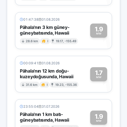
01:47:38
01.08.2026
Pāhala'nın 3 km güney-
1.9
güneybatısında, Hawaii
1
MW
28.6 km
I
19.17, -155.49
00:09:41
01.08.2026
Pāhala'nın 12 km doğu-
1.7
kuzeydoğusunda, Hawaii
1
MW
31.6 km
I
19.23, -155.36
23:55:04
31.07.2026
Pāhala'nın 1 km batı-
1.9
güneybatısında, Hawaii
MW