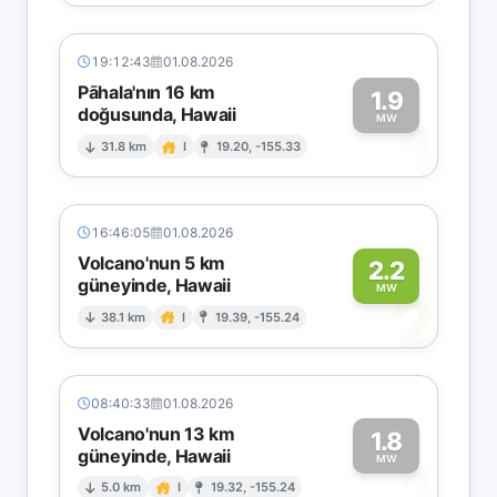
19:12:43
01.08.2026
Pāhala'nın 16 km
1.9
doğusunda, Hawaii
1
MW
31.8 km
I
19.20, -155.33
16:46:05
01.08.2026
Volcano'nun 5 km
2.2
güneyinde, Hawaii
2
MW
38.1 km
I
19.39, -155.24
08:40:33
01.08.2026
Volcano'nun 13 km
1.8
güneyinde, Hawaii
1
MW
5.0 km
I
19.32, -155.24