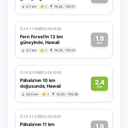
1
0.7 km
I
19.32, -155.17
14:17:06
03.08.2026
Fern Forest'in 13 km
1.9
güneyinde, Hawaii
1
MW
3.7 km
I
19.34, -155.13
10:32:09
03.08.2026
Pāhala'nın 10 km
2.4
doğusunda, Hawaii
2
MW
29.5 km
I
19.20, -155.38
10:31:23
03.08.2026
Pāhala'nın 11 km
1.9