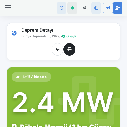
İnternet
bağlantınız
koptu!
Çevrimdışı
Deprem Detayı
moddasınız.
Dünya Depremleri (USGS)
•
Onaylı
Hafif Åiddette
2.4 MW