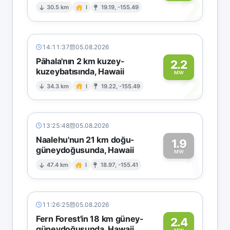
2
30.5 km
I
19.19, -155.49
14:11:37
05.08.2026
Pāhala'nın 2 km kuzey-
2.2
kuzeybatısında, Hawaii
2
MW
34.3 km
I
19.22, -155.49
13:25:48
05.08.2026
Naalehu'nun 21 km doğu-
1.9
güneydoğusunda, Hawaii
1
MW
47.4 km
I
18.97, -155.41
11:26:25
05.08.2026
Fern Forest'in 18 km güney-
2.4
güneydoğusunda, Hawaii