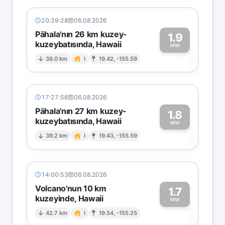
20:39:28
06.08.2026
Pāhala'nın 26 km kuzey-
1.9
kuzeybatısında, Hawaii
1
MW
38.0 km
I
19.42, -155.59
17:27:56
06.08.2026
Pāhala'nın 27 km kuzey-
1.8
kuzeybatısında, Hawaii
1
MW
39.2 km
I
19.43, -155.59
14:00:53
06.08.2026
Volcano'nun 10 km
1.7
kuzeyinde, Hawaii
1
MW
42.7 km
I
19.54, -155.25