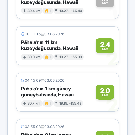
kuzeydoğusunda, Hawaii
1
MW
30.4 km
I
19.27, -155.40
10:11:15
03.08.2026
Pāhala'nın 11 km
2.4
kuzeydoğusunda, Hawaii
2
MW
30.0 km
I
19.27, -155.39
04:15:09
03.08.2026
Pāhala'nın 1 km güney-
2.0
güneybatısında, Hawaii
2
MW
30.7 km
I
19.19, -155.48
03:55:08
03.08.2026
Pāhala'nın 9 km kuzey-