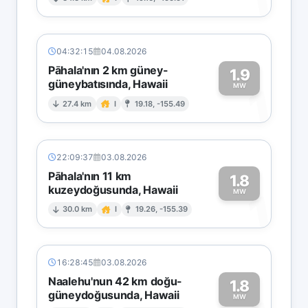
1
04:32:15
04.08.2026
Pāhala'nın 2 km güney-
1.9
güneybatısında, Hawaii
1
MW
27.4 km
I
19.18, -155.49
22:09:37
03.08.2026
Pāhala'nın 11 km
1.8
kuzeydoğusunda, Hawaii
1
MW
30.0 km
I
19.26, -155.39
16:28:45
03.08.2026
Naalehu'nun 42 km doğu-
1.8
güneydoğusunda, Hawaii
MW