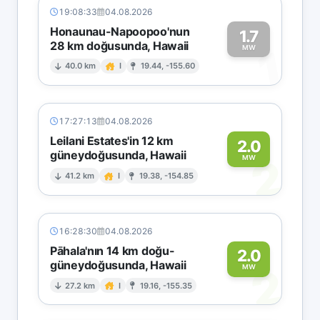
19:08:33
04.08.2026
Honaunau-Napoopoo'nun
1.7
28 km doğusunda, Hawaii
1
MW
40.0 km
I
19.44, -155.60
17:27:13
04.08.2026
Leilani Estates'in 12 km
2.0
güneydoğusunda, Hawaii
2
MW
41.2 km
I
19.38, -154.85
16:28:30
04.08.2026
Pāhala'nın 14 km doğu-
2.0
güneydoğusunda, Hawaii
2
MW
27.2 km
I
19.16, -155.35