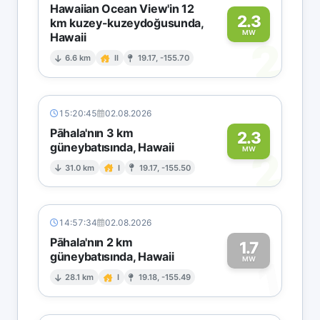
Hawaiian Ocean View'in 12
2.3
km kuzey-kuzeydoğusunda,
MW
Hawaii
2
6.6 km
II
19.17, -155.70
15:20:45
02.08.2026
Pāhala'nın 3 km
2.3
güneybatısında, Hawaii
2
MW
31.0 km
I
19.17, -155.50
14:57:34
02.08.2026
Pāhala'nın 2 km
1.7
güneybatısında, Hawaii
1
MW
28.1 km
I
19.18, -155.49