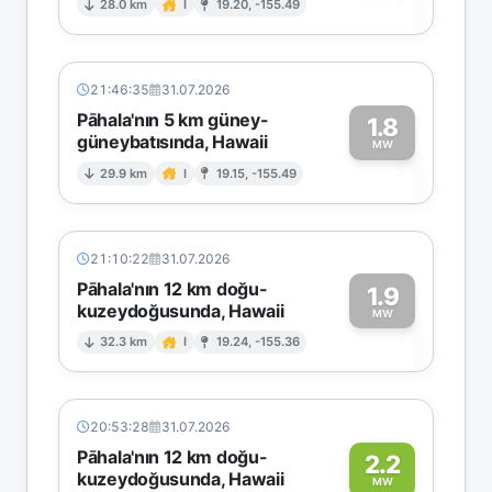
1
28.0 km
I
19.20, -155.49
21:46:35
31.07.2026
Pāhala'nın 5 km güney-
1.8
güneybatısında, Hawaii
1
MW
29.9 km
I
19.15, -155.49
21:10:22
31.07.2026
Pāhala'nın 12 km doğu-
1.9
kuzeydoğusunda, Hawaii
1
MW
32.3 km
I
19.24, -155.36
20:53:28
31.07.2026
Pāhala'nın 12 km doğu-
2.2
kuzeydoğusunda, Hawaii
MW