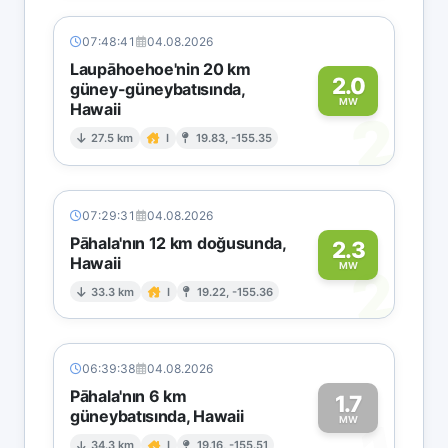
07:48:41
04.08.2026
Laupāhoehoe'nin 20 km
2.0
güney-güneybatısında,
MW
Hawaii
2
27.5 km
I
19.83, -155.35
07:29:31
04.08.2026
Pāhala'nın 12 km doğusunda,
2.3
Hawaii
2
MW
33.3 km
I
19.22, -155.36
06:39:38
04.08.2026
Pāhala'nın 6 km
1.7
güneybatısında, Hawaii
MW
34.3 km
I
19.16, -155.51