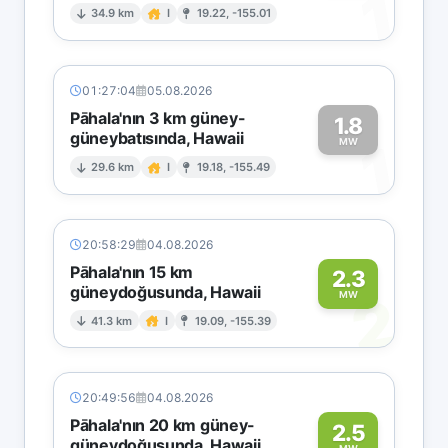
1
34.9 km
I
19.22, -155.01
01:27:04
05.08.2026
Pāhala'nın 3 km güney-
1.8
güneybatısında, Hawaii
1
MW
29.6 km
I
19.18, -155.49
20:58:29
04.08.2026
Pāhala'nın 15 km
2.3
güneydoğusunda, Hawaii
2
MW
41.3 km
I
19.09, -155.39
20:49:56
04.08.2026
Pāhala'nın 20 km güney-
2.5
güneydoğusunda, Hawaii