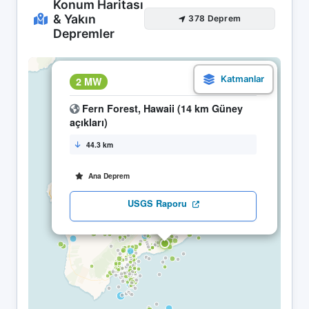
Konum Haritası
& Yakın
378 Deprem
Depremler
×
2 MW
07.05 08:49
Fern Forest, Hawaii (14 km Güney
açıkları)
44.3 km
Ana Deprem
USGS Raporu