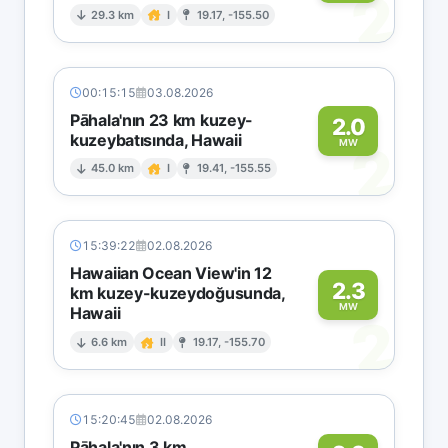
2
29.3 km
I
19.17, -155.50
00:15:15
03.08.2026
Pāhala'nın 23 km kuzey-
2.0
kuzeybatısında, Hawaii
2
MW
45.0 km
I
19.41, -155.55
15:39:22
02.08.2026
Hawaiian Ocean View'in 12
2.3
km kuzey-kuzeydoğusunda,
MW
Hawaii
2
6.6 km
II
19.17, -155.70
15:20:45
02.08.2026
Pāhala'nın 3 km