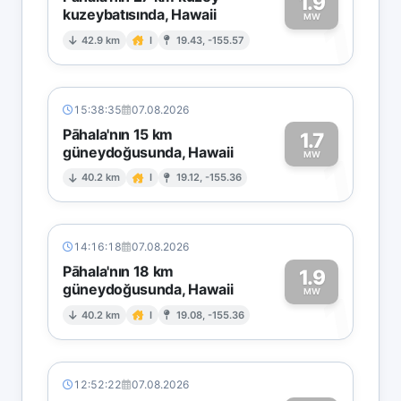
1.9
kuzeybatısında, Hawaii
1
MW
42.9 km
I
19.43, -155.57
15:38:35
07.08.2026
Pāhala'nın 15 km
1.7
güneydoğusunda, Hawaii
1
MW
40.2 km
I
19.12, -155.36
14:16:18
07.08.2026
Pāhala'nın 18 km
1.9
güneydoğusunda, Hawaii
1
MW
40.2 km
I
19.08, -155.36
12:52:22
07.08.2026