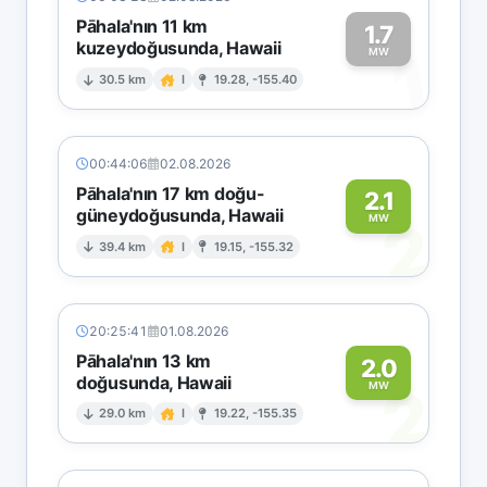
Pāhala'nın 11 km
1.7
kuzeydoğusunda, Hawaii
1
MW
30.5 km
I
19.28, -155.40
00:44:06
02.08.2026
Pāhala'nın 17 km doğu-
2.1
güneydoğusunda, Hawaii
2
MW
39.4 km
I
19.15, -155.32
20:25:41
01.08.2026
Pāhala'nın 13 km
2.0
doğusunda, Hawaii
2
MW
29.0 km
I
19.22, -155.35