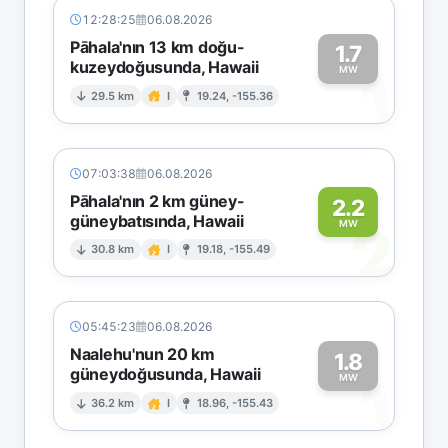
12:28:25
06.08.2026
Pāhala'nın 13 km doğu-
1.7
kuzeydoğusunda, Hawaii
1
MW
29.5 km
I
19.24, -155.36
07:03:38
06.08.2026
Pāhala'nın 2 km güney-
2.2
güneybatısında, Hawaii
2
MW
30.8 km
I
19.18, -155.49
05:45:23
06.08.2026
Naalehu'nun 20 km
1.8
güneydoğusunda, Hawaii
1
MW
36.2 km
I
18.96, -155.43