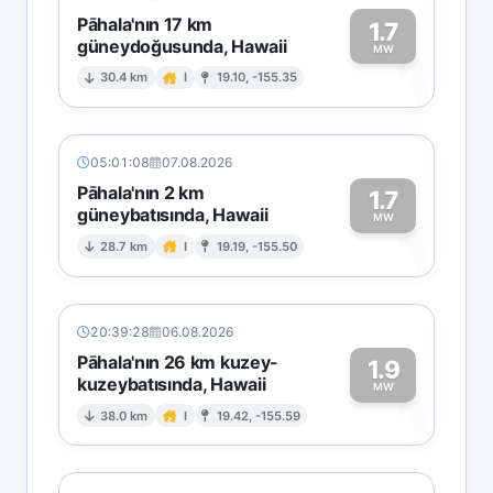
Pāhala'nın 17 km
1.7
güneydoğusunda, Hawaii
1
MW
30.4 km
I
19.10, -155.35
05:01:08
07.08.2026
Pāhala'nın 2 km
1.7
güneybatısında, Hawaii
1
MW
28.7 km
I
19.19, -155.50
20:39:28
06.08.2026
Pāhala'nın 26 km kuzey-
1.9
kuzeybatısında, Hawaii
1
MW
38.0 km
I
19.42, -155.59