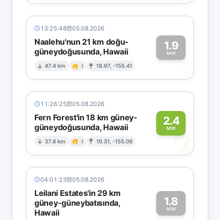
13:25:48
05.08.2026
Naalehu'nun 21 km doğu-
1.9
güneydoğusunda, Hawaii
1
MW
47.4 km
I
18.97, -155.41
11:26:25
05.08.2026
Fern Forest'in 18 km güney-
2.4
güneydoğusunda, Hawaii
2
MW
37.8 km
I
19.31, -155.08
04:01:23
05.08.2026
Leilani Estates'in 29 km
1.8
güney-güneybatısında,
MW
Hawaii