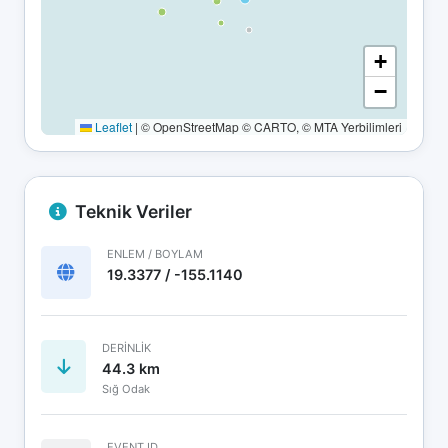
+
−
Leaflet
|
© OpenStreetMap © CARTO, © MTA Yerbilimleri
Teknik Veriler
ENLEM / BOYLAM
19.3377 / -155.1140
DERINLIK
44.3 km
Sığ Odak
EVENT ID