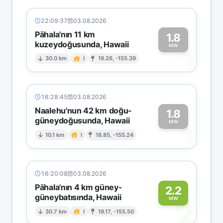
22:09:37
03.08.2026
Pāhala'nın 11 km
1.8
kuzeydoğusunda, Hawaii
1
MW
30.0 km
I
19.26, -155.39
16:28:45
03.08.2026
Naalehu'nun 42 km doğu-
1.8
güneydoğusunda, Hawaii
1
MW
10.1 km
I
18.85, -155.24
16:20:08
03.08.2026
Pāhala'nın 4 km güney-
2.2
güneybatısında, Hawaii
2
MW
30.7 km
I
19.17, -155.50