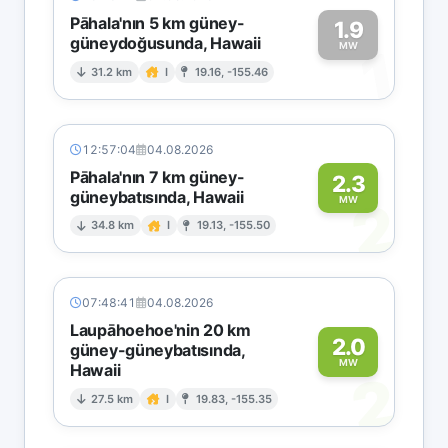
Pāhala'nın 5 km güney-
1.9
güneydoğusunda, Hawaii
1
MW
31.2 km
I
19.16, -155.46
12:57:04
04.08.2026
Pāhala'nın 7 km güney-
2.3
güneybatısında, Hawaii
2
MW
34.8 km
I
19.13, -155.50
07:48:41
04.08.2026
Laupāhoehoe'nin 20 km
2.0
güney-güneybatısında,
MW
Hawaii
2
27.5 km
I
19.83, -155.35