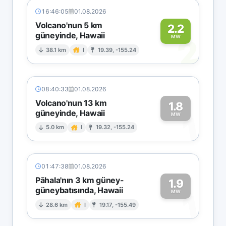
16:46:05
01.08.2026
Volcano'nun 5 km
2.2
güneyinde, Hawaii
2
MW
38.1 km
I
19.39, -155.24
08:40:33
01.08.2026
Volcano'nun 13 km
1.8
güneyinde, Hawaii
1
MW
5.0 km
I
19.32, -155.24
01:47:38
01.08.2026
Pāhala'nın 3 km güney-
1.9
güneybatısında, Hawaii
1
MW
28.6 km
I
19.17, -155.49