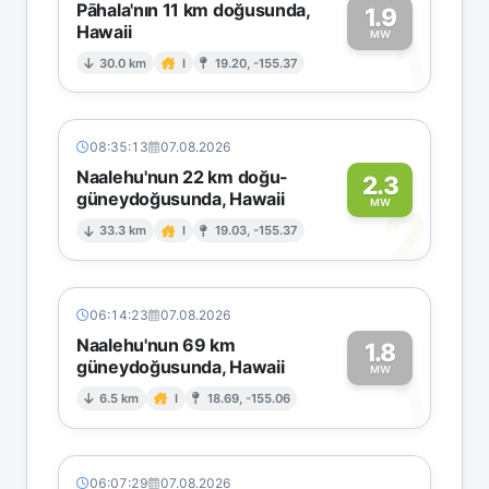
Pāhala'nın 11 km doğusunda,
1.9
Hawaii
1
MW
30.0 km
I
19.20, -155.37
08:35:13
07.08.2026
Naalehu'nun 22 km doğu-
2.3
güneydoğusunda, Hawaii
2
MW
33.3 km
I
19.03, -155.37
06:14:23
07.08.2026
Naalehu'nun 69 km
1.8
güneydoğusunda, Hawaii
1
MW
6.5 km
I
18.69, -155.06
06:07:29
07.08.2026