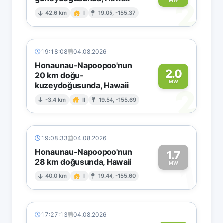
2
MW
42.6 km
I
19.05, -155.37
19:18:08
04.08.2026
Honaunau-Napoopoo'nun
2.0
20 km doğu-
MW
kuzeydoğusunda, Hawaii
2
-3.4 km
II
19.54, -155.69
19:08:33
04.08.2026
Honaunau-Napoopoo'nun
1.7
28 km doğusunda, Hawaii
1
MW
40.0 km
I
19.44, -155.60
17:27:13
04.08.2026