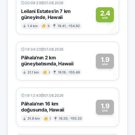
20:09:23
01.08.2026
Leilani Estates'in 7 km
2.4
güneyinde, Hawaii
2
MW
1.4 km
II
19.41, -154.92
19:34:20
01.08.2026
Pāhala'nın 2 km
1.9
güneybatısında, Hawaii
1
MW
31.1 km
I
19.19, -155.49
19:12:43
01.08.2026
Pāhala'nın 16 km
1.9
doğusunda, Hawaii
1
MW
31.8 km
I
19.20, -155.33