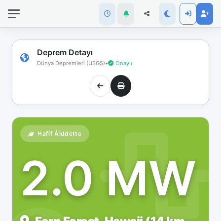
İnternet
bağlantınız
koptu!
Çevrimdışı
Deprem Detayı
moddasınız.
Dünya Depremleri (USGS)
•
Onaylı
Hafif Åiddette
2.0 MW