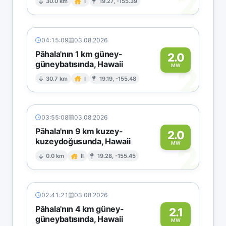
2
30.0 km
I
19.27, -155.39
04:15:09
03.08.2026
Pāhala'nın 1 km güney-
2.0
güneybatısında, Hawaii
2
MW
30.7 km
I
19.19, -155.48
03:55:08
03.08.2026
Pāhala'nın 9 km kuzey-
2.0
kuzeydoğusunda, Hawaii
2
MW
0.0 km
II
19.28, -155.45
02:41:21
03.08.2026
Pāhala'nın 4 km güney-
2.1
güneybatısında, Hawaii
MW