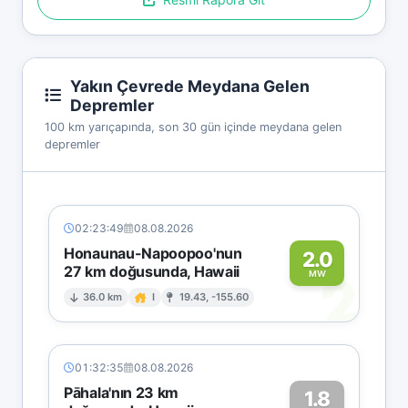
Yakın Çevrede Meydana Gelen
Depremler
100 km yarıçapında, son 30 gün içinde meydana gelen
depremler
02:23:49
08.08.2026
Honaunau-Napoopoo'nun
2.0
27 km doğusunda, Hawaii
2
MW
36.0 km
I
19.43, -155.60
01:32:35
08.08.2026
Pāhala'nın 23 km
1.8