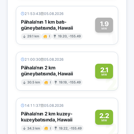
21:53:43
05.08.2026
Pāhala'nın 1 km batı-
1.9
güneybatısında, Hawaii
1
MW
29.1 km
I
19.20, -155.49
21:00:30
05.08.2026
Pāhala'nın 2 km
2.1
güneybatısında, Hawaii
2
MW
30.5 km
I
19.19, -155.49
14:11:37
05.08.2026
Pāhala'nın 2 km kuzey-
2.2
kuzeybatısında, Hawaii
2
MW
34.3 km
I
19.22, -155.49