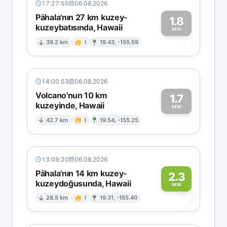
17:27:56
06.08.2026
Pāhala'nın 27 km kuzey-
1.8
kuzeybatısında, Hawaii
1
MW
39.2 km
I
19.43, -155.59
14:00:53
06.08.2026
Volcano'nun 10 km
1.7
kuzeyinde, Hawaii
1
MW
42.7 km
I
19.54, -155.25
13:09:20
06.08.2026
Pāhala'nın 14 km kuzey-
2.3
kuzeydoğusunda, Hawaii
2
MW
28.5 km
I
19.31, -155.40