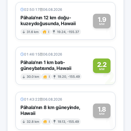
02:50:17
06.08.2026
Pāhala'nın 12 km doğu-
1.9
kuzeydoğusunda, Hawaii
1
MW
31.6 km
I
19.24, -155.37
01:46:15
06.08.2026
Pāhala'nın 1 km batı-
2.2
güneybatısında, Hawaii
2
MW
30.0 km
I
19.20, -155.49
01:43:22
06.08.2026
Pāhala'nın 8 km güneyinde,
1.8
Hawaii
1
MW
32.8 km
I
19.13, -155.49