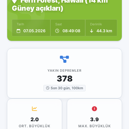
Fern Forest, Hawaii (14 km
Güney açıkları)
Tarih
Saat
Derinlik
07.05.2026
08:49:08
44.3 km
YAKIN DEPREMLER
378
Son 30 gün, 100km
2.0
3.9
ORT. BÜYÜKLÜK
MAX. BÜYÜKLÜK