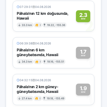
07:29:31
04.08.2026
Pāhala'nın 12 km doğusunda,
2.3
Hawaii
2
MW
33.3 km
I
19.22, -155.36
06:39:38
04.08.2026
Pāhala'nın 6 km
1.7
güneybatısında, Hawaii
1
MW
34.3 km
I
19.16, -155.51
04:32:15
04.08.2026
Pāhala'nın 2 km güney-
1.9
güneybatısında, Hawaii
1
MW
27.4 km
I
19.18, -155.49