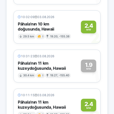
10:32:09
03.08.2026
Pāhala'nın 10 km
2.4
doğusunda, Hawaii
2
MW
29.5 km
I
19.20, -155.38
10:31:23
03.08.2026
Pāhala'nın 11 km
1.9
kuzeydoğusunda, Hawaii
1
MW
30.4 km
I
19.27, -155.40
10:11:15
03.08.2026
Pāhala'nın 11 km
2.4
kuzeydoğusunda, Hawaii
MW