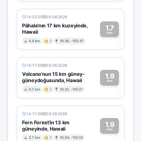
14:23:20
03.08.2026
Pāhala'nın 17 km kuzeyinde,
1.7
Hawaii
1
MW
4.4 km
I
19.36, -155.47
14:17:08
03.08.2026
Volcano'nun 15 km güney-
1.9
güneydoğusunda, Hawaii
1
MW
0.7 km
I
19.32, -155.17
14:17:06
03.08.2026
Fern Forest'in 13 km
1.9
güneyinde, Hawaii
1
MW
3.7 km
I
19.34, -155.13