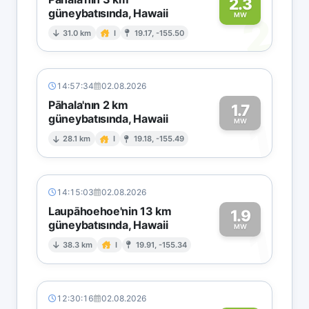
2.3
güneybatısında, Hawaii
2
MW
31.0 km
I
19.17, -155.50
14:57:34
02.08.2026
Pāhala'nın 2 km
1.7
güneybatısında, Hawaii
1
MW
28.1 km
I
19.18, -155.49
14:15:03
02.08.2026
Laupāhoehoe'nin 13 km
1.9
güneybatısında, Hawaii
1
MW
38.3 km
I
19.91, -155.34
12:30:16
02.08.2026