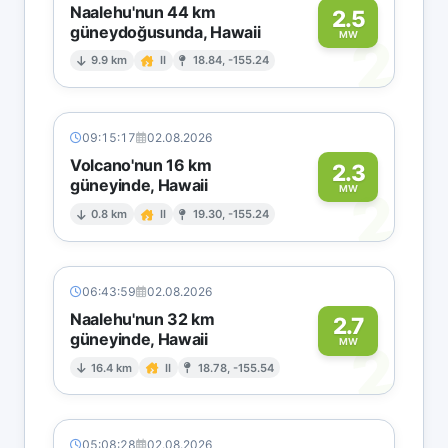
Naalehu'nun 44 km
2.5
güneydoğusunda, Hawaii
2
MW
9.9 km
II
18.84, -155.24
09:15:17
02.08.2026
Volcano'nun 16 km
2.3
güneyinde, Hawaii
2
MW
0.8 km
II
19.30, -155.24
06:43:59
02.08.2026
Naalehu'nun 32 km
2.7
güneyinde, Hawaii
2
MW
16.4 km
II
18.78, -155.54
05:08:28
02.08.2026