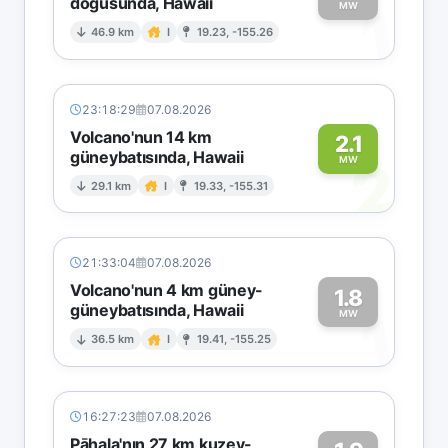
doğusunda, Hawaii
1
MW
46.9 km
I
19.23, -155.26
23:18:29
07.08.2026
Volcano'nun 14 km
2.1
güneybatısında, Hawaii
2
MW
29.1 km
I
19.33, -155.31
21:33:04
07.08.2026
Volcano'nun 4 km güney-
1.8
güneybatısında, Hawaii
1
MW
36.5 km
I
19.41, -155.25
16:27:23
07.08.2026
Pāhala'nın 27 km kuzey-