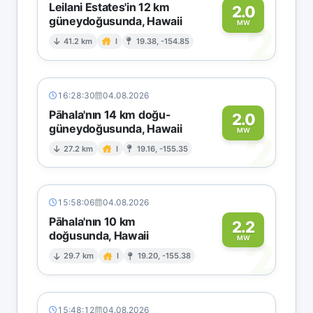
Leilani Estates'in 12 km
2.0
güneydoğusunda, Hawaii
2
MW
41.2 km
I
19.38, -154.85
16:28:30
04.08.2026
Pāhala'nın 14 km doğu-
2.0
güneydoğusunda, Hawaii
2
MW
27.2 km
I
19.16, -155.35
15:58:06
04.08.2026
Pāhala'nın 10 km
2.2
doğusunda, Hawaii
2
MW
29.7 km
I
19.20, -155.38
15:48:12
04.08.2026