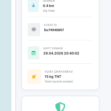
DERINLIK
0.4 km
Sığ Odak
EVENT ID
hv74948097
KAYIT ZAMANI
29.04.2026 20:40:02
AÇIÄA ÇIKAN ENERJİ
15 kg TNT
Yerel sarsıntı enerjisi