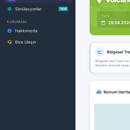
Simülasyonlar
YENİ
Tarih
KURUMSAL
29.04.202
Hakkımızda
Bize Ulaşın
Bölgesel Tr
Bölgede son 1 ayın en
deprem ana şok veya art
Konum Harita