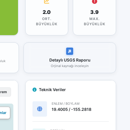
2.0
3.9
ORT.
MAX.
BÜYÜKLÜK
BÜYÜKLÜK
Detaylı USGS Raporu
uluk
Orjinal kaynağı inceleyin
Teknik Veriler
prem
ENLEM / BOYLAM
19.4005 / -155.2818