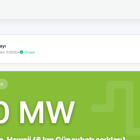
İnternet
bağlantınız
koptu!
Çevrimdışı
moddasınız.
ayı
eri (USGS)
•
Onaylı
te
.0 MW
, Hawaii (6 km Güneybatı açıkları)