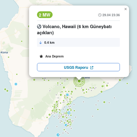
×
2 MW
29.04 23:36
Volcano, Hawaii (6 km Güneybatı
açıkları)
0.4 km
Ana Deprem
USGS Raporu