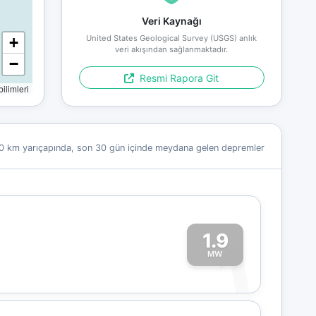
Veri Kaynağı
United States Geological Survey (USGS) anlık
+
veri akışından sağlanmaktadır.
−
Resmi Rapora Git
limleri
0 km yarıçapında, son 30 gün içinde meydana gelen depremler
1.9
1
MW