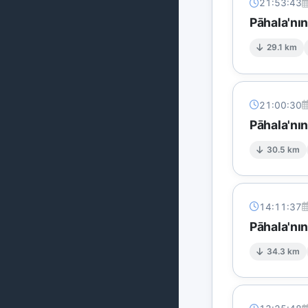
21:53:43
Pāhala'nın
29.1 km
21:00:30
Pāhala'nı
30.5 km
14:11:37
Pāhala'nı
34.3 km