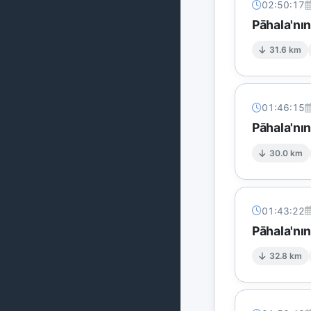
02:50:17
Pāhala'nı
31.6 km
01:46:15
Pāhala'nın
30.0 km
01:43:22
Pāhala'nı
32.8 km