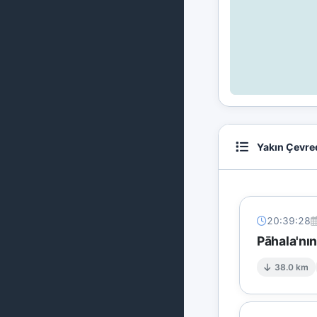
Yakın Çevre
20:39:28
Pāhala'nı
38.0 km