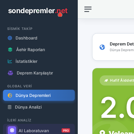
sondepremler
.net
SİSMİK TAKİP
Dashboard
Deprem Det
Åehir Raporları
Dünya Depreml
İstatistikler
Deprem Karşılaştır
Hafif Åiddet
GLOBAL VERİ
2
Dünya Depremleri
Dünya Analizi
İLERİ ANALİZ
AI Laboratuvarı
PRO
Volcano