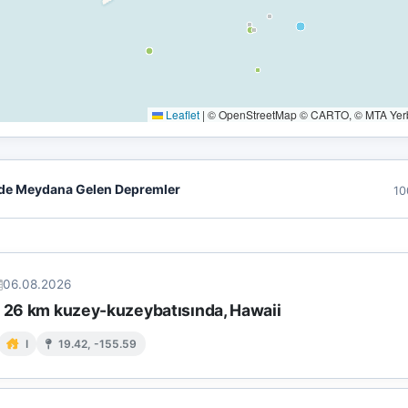
Leaflet
|
© OpenStreetMap © CARTO, © MTA Yerbi
de Meydana Gelen Depremler
10
06.08.2026
n 26 km kuzey-kuzeybatısında, Hawaii
I
19.42, -155.59