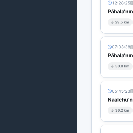
12:28:25
Pāhala'nı
29.5 km
07:03:38
Pāhala'nı
30.8 km
05:45:23
Naalehu'n
36.2 km