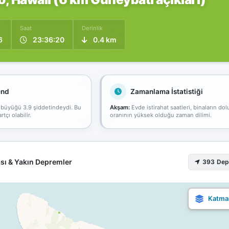
Saat
Derinlik
6
23:36:20
0.4 km
end
Zamanlama İstatistiği
 büyüğü 3.9 şiddetindeydi. Bu
Akşam:
Evde istirahat saatleri, binaların dol
çı olabilir.
oranının yüksek olduğu zaman dilimi.
sı & Yakın Depremler
393 De