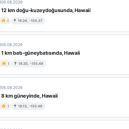
06.08.2026
n 12 km doğu-kuzeydoğusunda, Hawaii
I
19.24, -155.37
06.08.2026
 1 km batı-güneybatısında, Hawaii
I
19.20, -155.49
06.08.2026
n 8 km güneyinde, Hawaii
I
19.13, -155.49