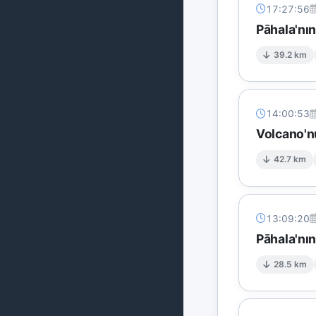
17:27:56
Pāhala'nı
39.2 km
14:00:53
Volcano'n
42.7 km
13:09:20
Pāhala'nı
28.5 km