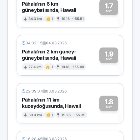
Pāhala'nın 6 km
1.7
güneybatısında, Hawaii
1
MW
34.3 km
I
19.16, -155.51
04:32:15
04.08.2026
Pāhala'nın 2 km güney-
1.9
güneybatısında, Hawaii
1
MW
27.4 km
I
19.18, -155.49
22:09:37
03.08.2026
Pāhala'nın 11 km
1.8
kuzeydoğusunda, Hawaii
1
MW
30.0 km
I
19.26, -155.39
16:28:45
03.08.2026