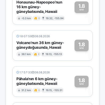
Honaunau-Napoopoo'nun
1.8
16 km güney-
MW
güneybatısında, Hawaii
1
-0.3 km
I
19.32, -155.94
18:07:59
08.08.2026
Volcano'nun 36 km güney-
1.8
güneydoğusunda, Hawaii
1
MW
38.1 km
I
19.13, -155.13
17:57:33
08.08.2026
Pāhala'nın 6 km güney-
1.8
güneybatısında, Hawaii
1
MW
31.2 km
I
19.15, -155.51