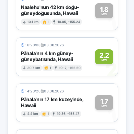
Naalehu'nun 42 km doğu-
1.8
güneydoğusunda, Hawaii
1
MW
10.1 km
I
18.85, -155.24
16:20:08
03.08.2026
Pāhala'nın 4 km güney-
2.2
güneybatısında, Hawaii
2
MW
30.7 km
I
19.17, -155.50
14:23:20
03.08.2026
Pāhala'nın 17 km kuzeyinde,
1.7
Hawaii
1
MW
4.4 km
I
19.36, -155.47