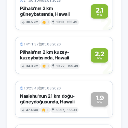
21:00:30
05.08.2026
Pāhala'nın 2 km
2.1
güneybatısında, Hawaii
2
MW
30.5 km
I
19.19, -155.49
14:11:37
05.08.2026
Pāhala'nın 2 km kuzey-
2.2
kuzeybatısında, Hawaii
2
MW
34.3 km
I
19.22, -155.49
13:25:48
05.08.2026
Naalehu'nun 21 km doğu-
1.9
güneydoğusunda, Hawaii
1
MW
47.4 km
I
18.97, -155.41