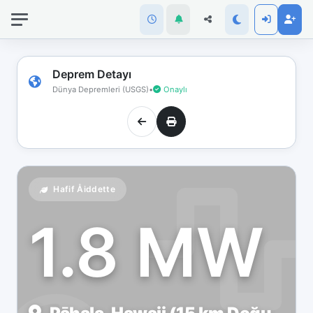
İnternet
bağlantınız
koptu!
Çevrimdışı
Deprem Detayı
moddasınız.
Dünya Depremleri (USGS)
•
Onaylı
Hafif Åiddette
1.8 MW