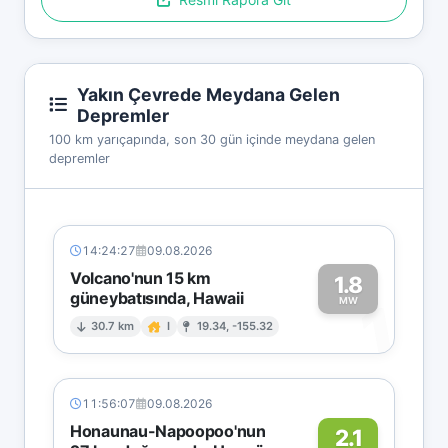
Yakın Çevrede Meydana Gelen
Depremler
100 km yarıçapında, son 30 gün içinde meydana gelen
depremler
14:24:27
09.08.2026
Volcano'nun 15 km
1.8
güneybatısında, Hawaii
1
MW
30.7 km
I
19.34, -155.32
11:56:07
09.08.2026
Honaunau-Napoopoo'nun
2.1