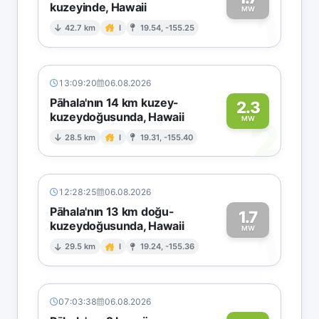
kuzeyinde, Hawaii
1
MW
42.7 km
I
19.54, -155.25
13:09:20
06.08.2026
Pāhala'nın 14 km kuzey-
2.3
kuzeydoğusunda, Hawaii
2
MW
28.5 km
I
19.31, -155.40
12:28:25
06.08.2026
Pāhala'nın 13 km doğu-
1.7
kuzeydoğusunda, Hawaii
1
MW
29.5 km
I
19.24, -155.36
07:03:38
06.08.2026