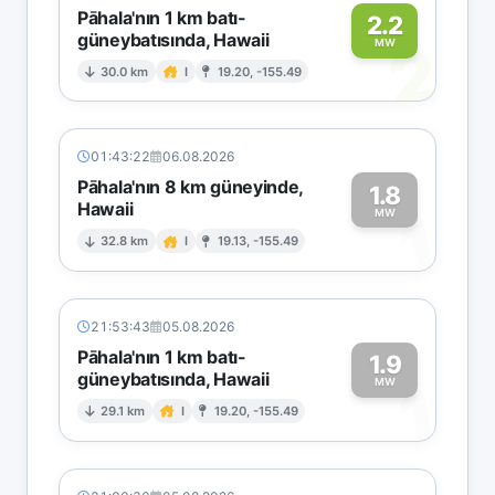
Pāhala'nın 1 km batı-
2.2
güneybatısında, Hawaii
2
MW
30.0 km
I
19.20, -155.49
01:43:22
06.08.2026
Pāhala'nın 8 km güneyinde,
1.8
Hawaii
1
MW
32.8 km
I
19.13, -155.49
21:53:43
05.08.2026
Pāhala'nın 1 km batı-
1.9
güneybatısında, Hawaii
1
MW
29.1 km
I
19.20, -155.49