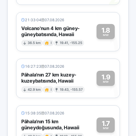
21:33:04
07.08.2026
Volcano'nun 4 km güney-
1.8
güneybatısında, Hawaii
1
MW
36.5 km
I
19.41, -155.25
16:27:23
07.08.2026
Pāhala'nın 27 km kuzey-
1.9
kuzeybatısında, Hawaii
1
MW
42.9 km
I
19.43, -155.57
15:38:35
07.08.2026
Pāhala'nın 15 km
1.7
güneydoğusunda, Hawaii
MW