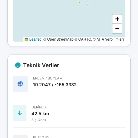
+
−
Leaflet
|
© OpenStreetMap © CARTO, © MTA Yerbilimleri
Teknik Veriler
ENLEM / BOYLAM
19.2047 / -155.3332
DERINLIK
42.5 km
Sığ Odak
EVENT ID