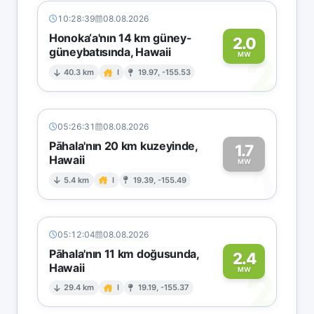
10:28:39
08.08.2026
Honoka‘a'nın 14 km güney-
2.0
güneybatısında, Hawaii
2
MW
40.3 km
I
19.97, -155.53
05:26:31
08.08.2026
Pāhala'nın 20 km kuzeyinde,
1.7
Hawaii
1
MW
5.4 km
I
19.39, -155.49
05:12:04
08.08.2026
Pāhala'nın 11 km doğusunda,
2.4
Hawaii
2
MW
29.4 km
I
19.19, -155.37