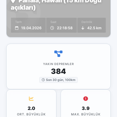
Pāhala, Hawaii (15 km Doğu
açıkları)
Tarih
Saat
Derinlik
19.04.2026
22:18:58
42.5 km
YAKIN DEPREMLER
384
Son 30 gün, 100km
2.0
3.9
ORT. BÜYÜKLÜK
MAX. BÜYÜKLÜK