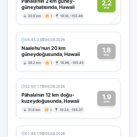
Pāhala'nın 2 km güney-
2.2
güneybatısında, Hawaii
2
MW
30.8 km
I
19.18, -155.49
05:45:23
06.08.2026
Naalehu'nun 20 km
1.8
güneydoğusunda, Hawaii
1
MW
36.2 km
I
18.96, -155.43
02:50:17
06.08.2026
Pāhala'nın 12 km doğu-
1.9
kuzeydoğusunda, Hawaii
1
MW
31.6 km
I
19.24, -155.37
01:46:15
06.08.2026