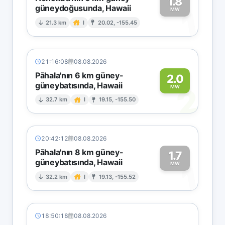
1.8
güneydoğusunda, Hawaii
1
MW
21.3 km
I
20.02, -155.45
21:16:08
08.08.2026
Pāhala'nın 6 km güney-
2.0
güneybatısında, Hawaii
2
MW
32.7 km
I
19.15, -155.50
20:42:12
08.08.2026
Pāhala'nın 8 km güney-
1.7
güneybatısında, Hawaii
1
MW
32.2 km
I
19.13, -155.52
18:50:18
08.08.2026