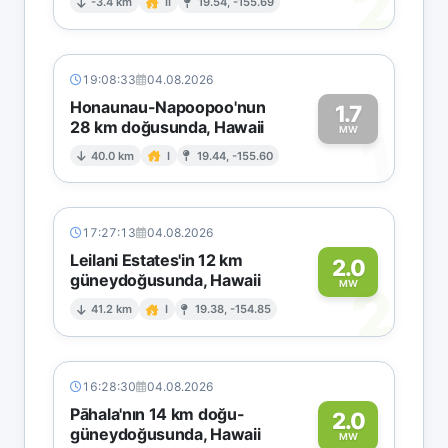
2
-3.4 km
II
19.54, -155.69
19:08:33
04.08.2026
Honaunau-Napoopoo'nun
1.7
28 km doğusunda, Hawaii
1
MW
40.0 km
I
19.44, -155.60
17:27:13
04.08.2026
Leilani Estates'in 12 km
2.0
güneydoğusunda, Hawaii
2
MW
41.2 km
I
19.38, -154.85
16:28:30
04.08.2026
Pāhala'nın 14 km doğu-
2.0
güneydoğusunda, Hawaii
MW