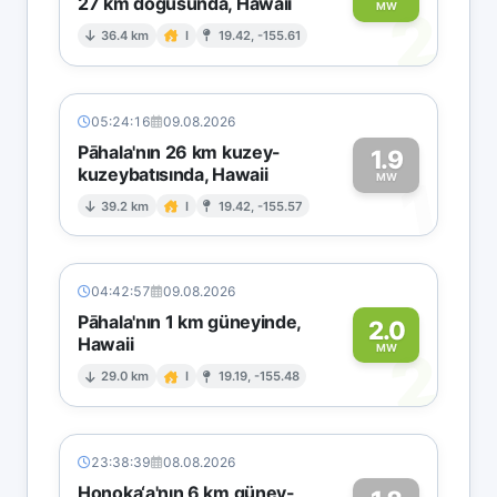
27 km doğusunda, Hawaii
2
MW
36.4 km
I
19.42, -155.61
05:24:16
09.08.2026
Pāhala'nın 26 km kuzey-
1.9
kuzeybatısında, Hawaii
1
MW
39.2 km
I
19.42, -155.57
04:42:57
09.08.2026
Pāhala'nın 1 km güneyinde,
2.0
Hawaii
2
MW
29.0 km
I
19.19, -155.48
23:38:39
08.08.2026
Honoka‘a'nın 6 km güney-