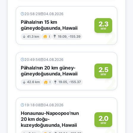
20:58:29
04.08.2026
Pāhala'nın 15 km
2.3
güneydoğusunda, Hawaii
2
MW
41.3 km
I
19.09, -155.39
20:49:56
04.08.2026
Pāhala'nın 20 km güney-
2.5
güneydoğusunda, Hawaii
2
MW
42.6 km
I
19.05, -155.37
19:18:08
04.08.2026
Honaunau-Napoopoo'nun
2.0
20 km doğu-
MW
kuzeydoğusunda, Hawaii