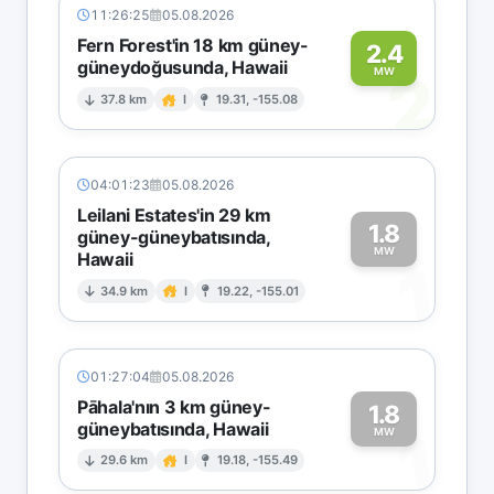
11:26:25
05.08.2026
Fern Forest'in 18 km güney-
2.4
güneydoğusunda, Hawaii
2
MW
37.8 km
I
19.31, -155.08
04:01:23
05.08.2026
Leilani Estates'in 29 km
1.8
güney-güneybatısında,
MW
Hawaii
1
34.9 km
I
19.22, -155.01
01:27:04
05.08.2026
Pāhala'nın 3 km güney-
1.8
güneybatısında, Hawaii
1
MW
29.6 km
I
19.18, -155.49