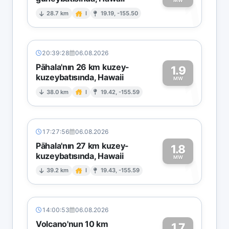
1
MW
28.7 km
I
19.19, -155.50
20:39:28
06.08.2026
Pāhala'nın 26 km kuzey-
1.9
kuzeybatısında, Hawaii
1
MW
38.0 km
I
19.42, -155.59
17:27:56
06.08.2026
Pāhala'nın 27 km kuzey-
1.8
kuzeybatısında, Hawaii
1
MW
39.2 km
I
19.43, -155.59
14:00:53
06.08.2026
Volcano'nun 10 km
1.7