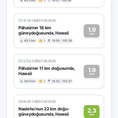
1
40.2 km
I
19.12, -155.36
14:16:18
07.08.2026
Pāhala'nın 18 km
1.9
güneydoğusunda, Hawaii
1
MW
40.2 km
I
19.08, -155.36
12:52:22
07.08.2026
Pāhala'nın 11 km doğusunda,
1.9
Hawaii
1
MW
30.0 km
I
19.20, -155.37
08:35:13
07.08.2026
Naalehu'nun 22 km doğu-
2.3
güneydoğusunda, Hawaii
MW