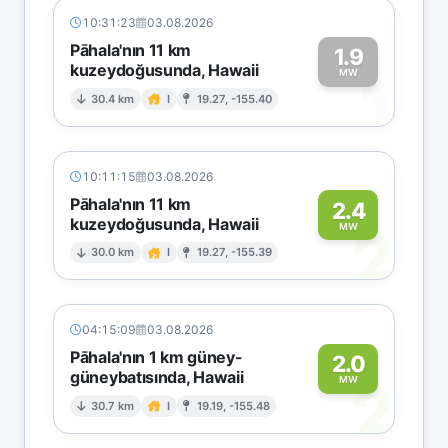
10:31:23
03.08.2026
Pāhala'nın 11 km
1.9
kuzeydoğusunda, Hawaii
1
MW
30.4 km
I
19.27, -155.40
10:11:15
03.08.2026
Pāhala'nın 11 km
2.4
kuzeydoğusunda, Hawaii
2
MW
30.0 km
I
19.27, -155.39
04:15:09
03.08.2026
Pāhala'nın 1 km güney-
2.0
güneybatısında, Hawaii
2
MW
30.7 km
I
19.19, -155.48