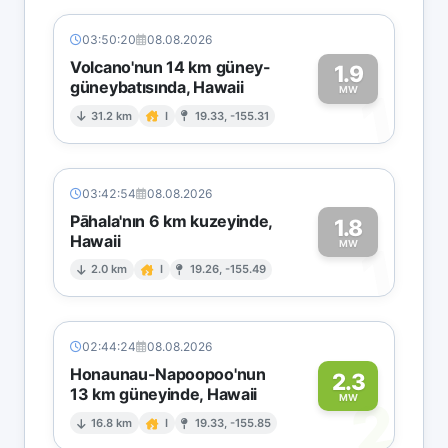
03:50:20
08.08.2026
Volcano'nun 14 km güney-
1.9
güneybatısında, Hawaii
1
MW
31.2 km
I
19.33, -155.31
03:42:54
08.08.2026
Pāhala'nın 6 km kuzeyinde,
1.8
Hawaii
1
MW
2.0 km
I
19.26, -155.49
02:44:24
08.08.2026
Honaunau-Napoopoo'nun
2.3
13 km güneyinde, Hawaii
2
MW
16.8 km
I
19.33, -155.85