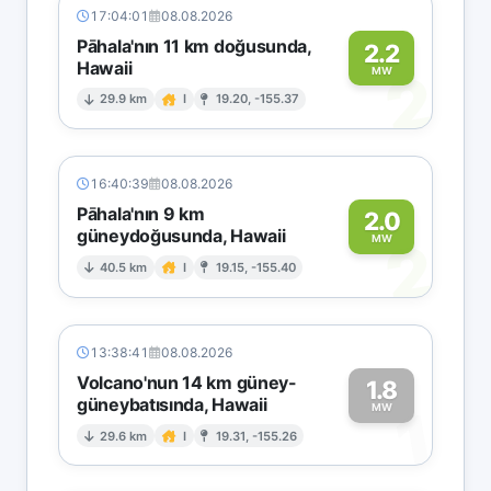
17:04:01
08.08.2026
Pāhala'nın 11 km doğusunda,
2.2
Hawaii
2
MW
29.9 km
I
19.20, -155.37
16:40:39
08.08.2026
Pāhala'nın 9 km
2.0
güneydoğusunda, Hawaii
2
MW
40.5 km
I
19.15, -155.40
13:38:41
08.08.2026
Volcano'nun 14 km güney-
1.8
güneybatısında, Hawaii
1
MW
29.6 km
I
19.31, -155.26