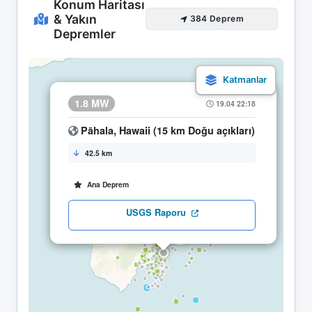
Konum Haritası
& Yakın
384 Deprem
Depremler
×
1.8 MW
19.04 22:18
Pāhala, Hawaii (15 km Doğu açıkları)
42.5 km
Ana Deprem
USGS Raporu