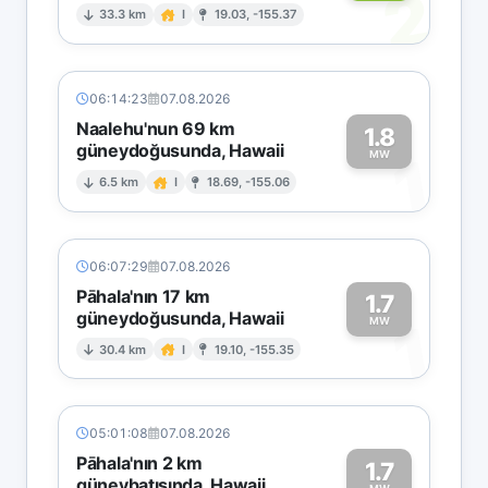
2
33.3 km
I
19.03, -155.37
06:14:23
07.08.2026
Naalehu'nun 69 km
1.8
güneydoğusunda, Hawaii
1
MW
6.5 km
I
18.69, -155.06
06:07:29
07.08.2026
Pāhala'nın 17 km
1.7
güneydoğusunda, Hawaii
1
MW
30.4 km
I
19.10, -155.35
05:01:08
07.08.2026
Pāhala'nın 2 km
1.7
güneybatısında, Hawaii