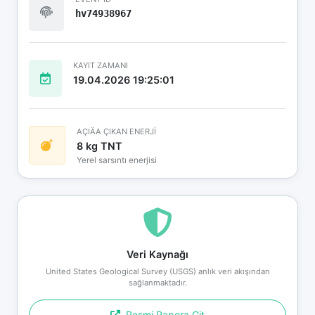
hv74938967
KAYIT ZAMANI
19.04.2026 19:25:01
AÇIÄA ÇIKAN ENERJİ
8 kg TNT
Yerel sarsıntı enerjisi
Veri Kaynağı
United States Geological Survey (USGS) anlık veri akışından
sağlanmaktadır.
Resmi Rapora Git