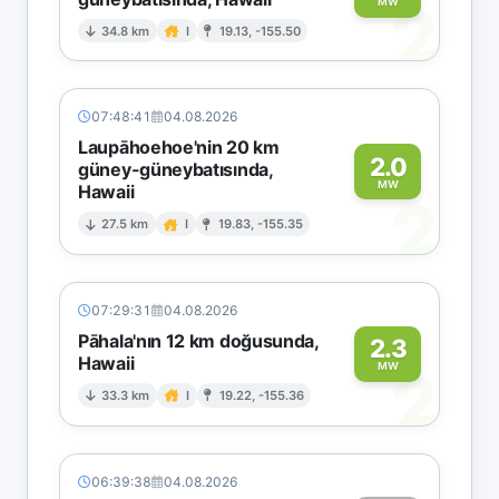
2
MW
34.8 km
I
19.13, -155.50
07:48:41
04.08.2026
Laupāhoehoe'nin 20 km
2.0
güney-güneybatısında,
MW
Hawaii
2
27.5 km
I
19.83, -155.35
07:29:31
04.08.2026
Pāhala'nın 12 km doğusunda,
2.3
Hawaii
2
MW
33.3 km
I
19.22, -155.36
06:39:38
04.08.2026