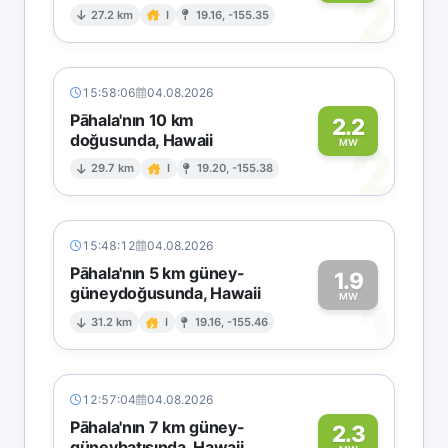
2
27.2 km
I
19.16, -155.35
15:58:06
04.08.2026
Pāhala'nın 10 km
2.2
doğusunda, Hawaii
2
MW
29.7 km
I
19.20, -155.38
15:48:12
04.08.2026
Pāhala'nın 5 km güney-
1.9
güneydoğusunda, Hawaii
1
MW
31.2 km
I
19.16, -155.46
12:57:04
04.08.2026
Pāhala'nın 7 km güney-
2.3
güneybatısında, Hawaii