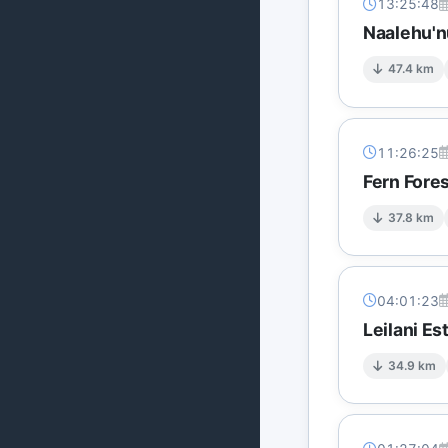
13:25:48
Naalehu'n
47.4 km
11:26:25
Fern Fore
37.8 km
04:01:23
Leilani E
34.9 km