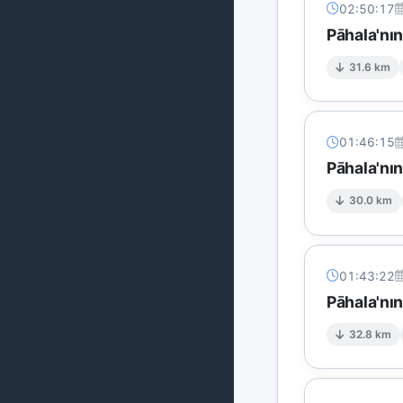
02:50:17
Pāhala'nı
31.6 km
01:46:15
Pāhala'nın
30.0 km
01:43:22
Pāhala'nı
32.8 km