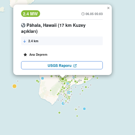
×
2.4 MW
06.05 05:03
Pāhala, Hawaii (17 km Kuzey
açıkları)
2.4 km
Ana Deprem
USGS Raporu