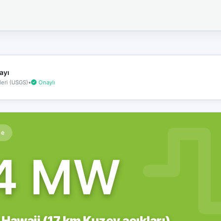
İnternet
bağlantınız
koptu!
Çevrimdışı
moddasınız.
ayı
eri (USGS)
•
Onaylı
te
.4 MW
 Hawaii (17 km Kuzey açıkları)