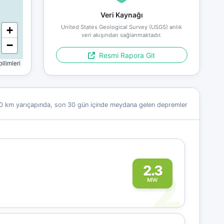
Veri Kaynağı
United States Geological Survey (USGS) anlık
+
veri akışından sağlanmaktadır.
−
Resmi Rapora Git
limleri
0 km yarıçapında, son 30 gün içinde meydana gelen depremler
2
2.3
MW