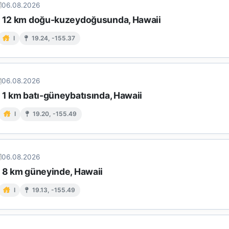
06.08.2026
n 12 km doğu-kuzeydoğusunda, Hawaii
I
19.24, -155.37
06.08.2026
 1 km batı-güneybatısında, Hawaii
I
19.20, -155.49
06.08.2026
n 8 km güneyinde, Hawaii
I
19.13, -155.49