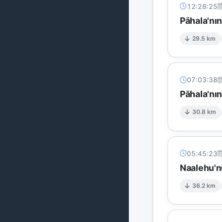
12:28:25
Pāhala'nı
29.5 km
07:03:38
Pāhala'nı
30.8 km
05:45:23
Naalehu'n
36.2 km