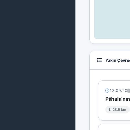
Yakın Çevre
13:09:20
Pāhala'nı
28.5 km