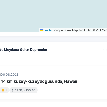
Leaflet
|
© OpenStreetMap © CARTO, © MTA Yerbi
de Meydana Gelen Depremler
10
06.08.2026
n 14 km kuzey-kuzeydoğusunda, Hawaii
I
19.31, -155.40