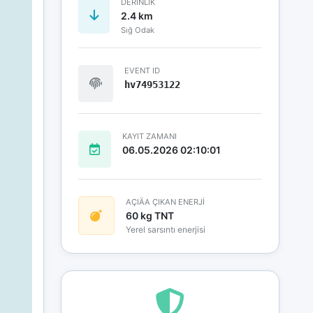
DERINLIK
2.4 km
Sığ Odak
EVENT ID
hv74953122
KAYIT ZAMANI
06.05.2026 02:10:01
AÇIÄA ÇIKAN ENERJİ
60 kg TNT
Yerel sarsıntı enerjisi