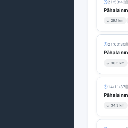
21:53:43
Pāhala'nın
29.1 km
21:00:30
Pāhala'nı
30.5 km
14:11:37
Pāhala'nı
34.3 km