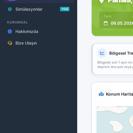
Simülasyonlar
YENİ
Tarih
KURUMSAL
06.05.202
Hakkımızda
Bize Ulaşın
Bölgesel Tr
Bölgede son 1 ayın en
deprem ana şok veya art
Konum Harita