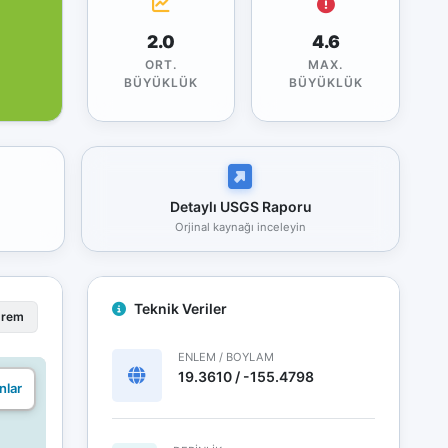
2.0
4.6
ORT.
MAX.
BÜYÜKLÜK
BÜYÜKLÜK
Detaylı USGS Raporu
Orjinal kaynağı inceleyin
Teknik Veriler
prem
ENLEM / BOYLAM
19.3610 / -155.4798