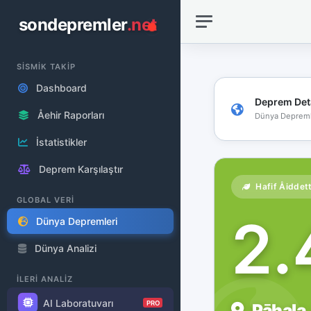
sondepremler
.net
SİSMİK TAKİP
Dashboard
Deprem Det
Åehir Raporları
Dünya Depreml
İstatistikler
Deprem Karşılaştır
Hafif Åiddet
GLOBAL VERİ
2
Dünya Depremleri
Dünya Analizi
İLERİ ANALİZ
AI Laboratuvarı
PRO
Pāhala,