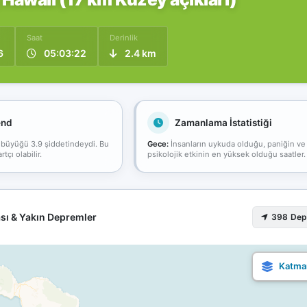
Saat
Derinlik
6
05:03:22
2.4 km
end
Zamanlama İstatistiği
 büyüğü 3.9 şiddetindeydi. Bu
Gece:
İnsanların uykuda olduğu, paniğin ve
çı olabilir.
psikolojik etkinin en yüksek olduğu saatler.
sı & Yakın Depremler
398 De