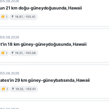
05.08.2026
un 21 km doğu-güneydoğusunda, Hawaii
I
18.97, -155.41
05.08.2026
st'in 18 km güney-güneydoğusunda, Hawaii
I
19.31, -155.08
05.08.2026
states'in 29 km güney-güneybatısında, Hawaii
I
19.22, -155.01