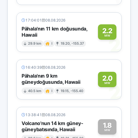
17:04:01
08.08.2026
Pāhala'nın 11 km doğusunda,
2.2
Hawaii
2
MW
29.9 km
I
19.20, -155.37
16:40:39
08.08.2026
Pāhala'nın 9 km
2.0
güneydoğusunda, Hawaii
2
MW
40.5 km
I
19.15, -155.40
13:38:41
08.08.2026
Volcano'nun 14 km güney-
1.8
güneybatısında, Hawaii
MW