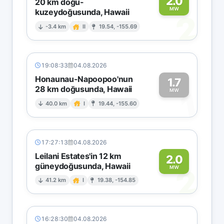
2.0
20 km doğu-
MW
kuzeydoğusunda, Hawaii
2
-3.4 km
II
19.54, -155.69
19:08:33
04.08.2026
Honaunau-Napoopoo'nun
1.7
28 km doğusunda, Hawaii
1
MW
40.0 km
I
19.44, -155.60
17:27:13
04.08.2026
Leilani Estates'in 12 km
2.0
güneydoğusunda, Hawaii
2
MW
41.2 km
I
19.38, -154.85
16:28:30
04.08.2026