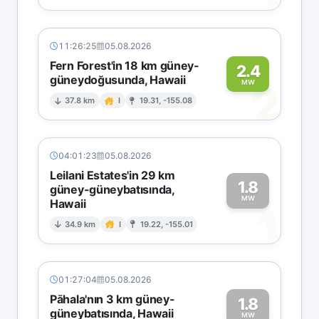
11:26:25
05.08.2026
Fern Forest'in 18 km güney-
2.4
güneydoğusunda, Hawaii
2
MW
37.8 km
I
19.31, -155.08
04:01:23
05.08.2026
Leilani Estates'in 29 km
1.8
güney-güneybatısında,
MW
Hawaii
1
34.9 km
I
19.22, -155.01
01:27:04
05.08.2026
Pāhala'nın 3 km güney-
1.8
güneybatısında, Hawaii
MW