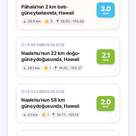
Pāhala'nın 2 km batı-
3.0
güneybatısında, Hawaii
3
MW
29.5 km
II
19.20, -155.50
19:46:59
09.08.2026
Naalehu'nun 22 km doğu-
2.1
güneydoğusunda, Hawaii
2
MW
28.1 km
I
19.02, -155.37
18:33:24
09.08.2026
Naalehu'nun 58 km
2.0
güneydoğusunda, Hawaii
2
MW
9.1 km
I
18.77, -155.12