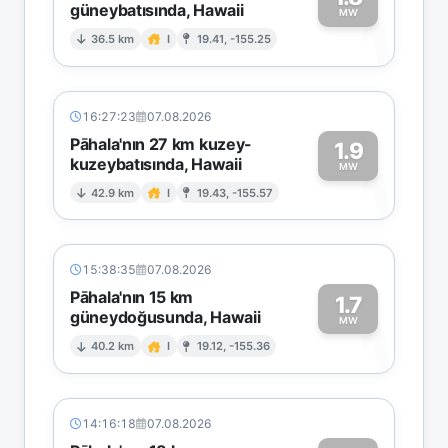
güneybatısında, Hawaii
1
MW
36.5 km
I
19.41, -155.25
16:27:23
07.08.2026
Pāhala'nın 27 km kuzey-
1.9
kuzeybatısında, Hawaii
1
MW
42.9 km
I
19.43, -155.57
15:38:35
07.08.2026
Pāhala'nın 15 km
1.7
güneydoğusunda, Hawaii
1
MW
40.2 km
I
19.12, -155.36
14:16:18
07.08.2026