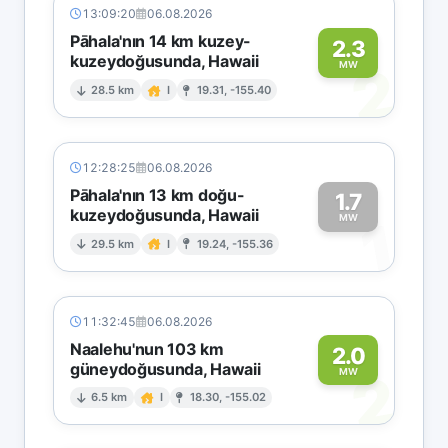
13:09:20
06.08.2026
Pāhala'nın 14 km kuzey-
2.3
kuzeydoğusunda, Hawaii
2
MW
28.5 km
I
19.31, -155.40
12:28:25
06.08.2026
Pāhala'nın 13 km doğu-
1.7
kuzeydoğusunda, Hawaii
1
MW
29.5 km
I
19.24, -155.36
11:32:45
06.08.2026
Naalehu'nun 103 km
2.0
güneydoğusunda, Hawaii
2
MW
6.5 km
I
18.30, -155.02