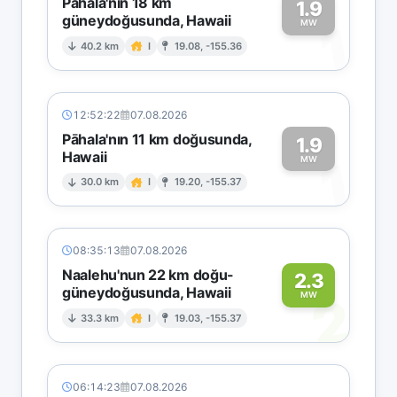
Pāhala'nın 18 km
1.9
güneydoğusunda, Hawaii
1
MW
40.2 km
I
19.08, -155.36
12:52:22
07.08.2026
Pāhala'nın 11 km doğusunda,
1.9
Hawaii
1
MW
30.0 km
I
19.20, -155.37
08:35:13
07.08.2026
Naalehu'nun 22 km doğu-
2.3
güneydoğusunda, Hawaii
2
MW
33.3 km
I
19.03, -155.37
06:14:23
07.08.2026