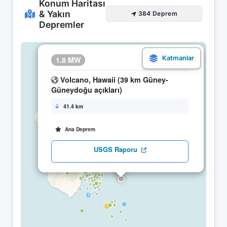
Konum Haritası
& Yakın
384 Deprem
Depremler
×
1.8 MW
06.05 08:21
Volcano, Hawaii (39 km Güney-
Güneydoğu açıkları)
41.4 km
Ana Deprem
USGS Raporu