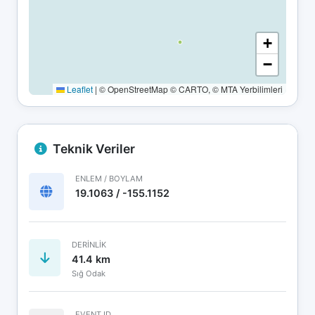
+
−
Leaflet
|
© OpenStreetMap © CARTO, © MTA Yerbilimleri
Teknik Veriler
ENLEM / BOYLAM
19.1063 / -155.1152
DERINLIK
41.4 km
Sığ Odak
EVENT ID