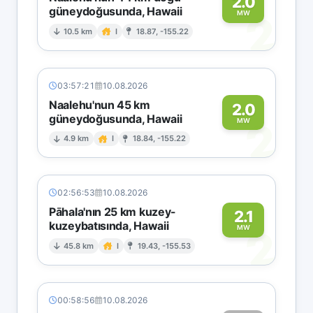
2.0
güneydoğusunda, Hawaii
2
MW
10.5 km
I
18.87, -155.22
03:57:21
10.08.2026
Naalehu'nun 45 km
2.0
güneydoğusunda, Hawaii
2
MW
4.9 km
I
18.84, -155.22
02:56:53
10.08.2026
Pāhala'nın 25 km kuzey-
2.1
kuzeybatısında, Hawaii
2
MW
45.8 km
I
19.43, -155.53
00:58:56
10.08.2026