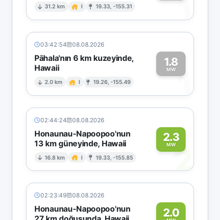
1
31.2 km
I
19.33, -155.31
03:42:54
08.08.2026
Pāhala'nın 6 km kuzeyinde,
1.8
Hawaii
1
MW
2.0 km
I
19.26, -155.49
02:44:24
08.08.2026
Honaunau-Napoopoo'nun
2.3
13 km güneyinde, Hawaii
2
MW
16.8 km
I
19.33, -155.85
02:23:49
08.08.2026
Honaunau-Napoopoo'nun
2.0
27 km doğusunda, Hawaii