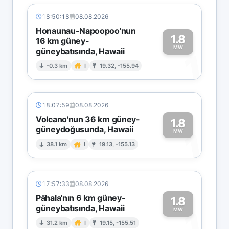
18:50:18
08.08.2026
Honaunau-Napoopoo'nun
1.8
16 km güney-
MW
güneybatısında, Hawaii
1
-0.3 km
I
19.32, -155.94
18:07:59
08.08.2026
Volcano'nun 36 km güney-
1.8
güneydoğusunda, Hawaii
1
MW
38.1 km
I
19.13, -155.13
17:57:33
08.08.2026
Pāhala'nın 6 km güney-
1.8
güneybatısında, Hawaii
1
MW
31.2 km
I
19.15, -155.51