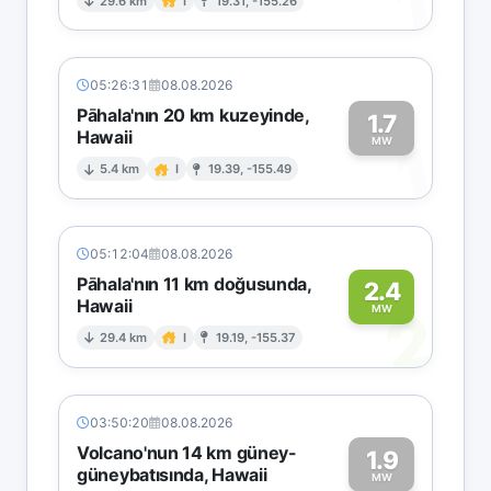
1
29.6 km
I
19.31, -155.26
05:26:31
08.08.2026
Pāhala'nın 20 km kuzeyinde,
1.7
Hawaii
1
MW
5.4 km
I
19.39, -155.49
05:12:04
08.08.2026
Pāhala'nın 11 km doğusunda,
2.4
Hawaii
2
MW
29.4 km
I
19.19, -155.37
03:50:20
08.08.2026
Volcano'nun 14 km güney-
1.9
güneybatısında, Hawaii
MW