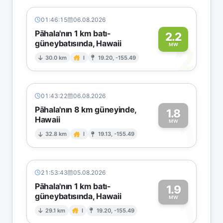
01:46:15
06.08.2026
Pāhala'nın 1 km batı-
2.2
güneybatısında, Hawaii
2
MW
30.0 km
I
19.20, -155.49
01:43:22
06.08.2026
Pāhala'nın 8 km güneyinde,
1.8
Hawaii
1
MW
32.8 km
I
19.13, -155.49
21:53:43
05.08.2026
Pāhala'nın 1 km batı-
1.9
güneybatısında, Hawaii
1
MW
29.1 km
I
19.20, -155.49