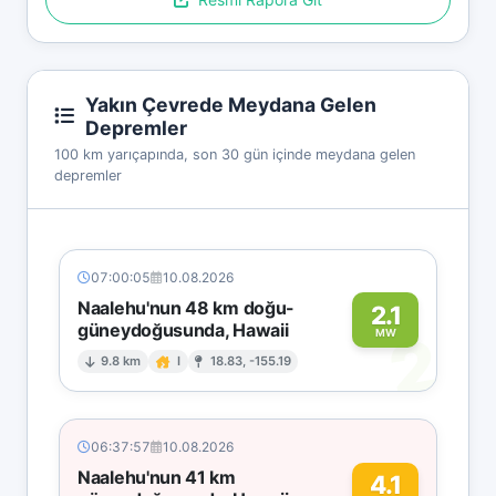
Yakın Çevrede Meydana Gelen
Depremler
100 km yarıçapında, son 30 gün içinde meydana gelen
depremler
07:00:05
10.08.2026
Naalehu'nun 48 km doğu-
2.1
güneydoğusunda, Hawaii
2
MW
9.8 km
I
18.83, -155.19
06:37:57
10.08.2026
Naalehu'nun 41 km
4.1