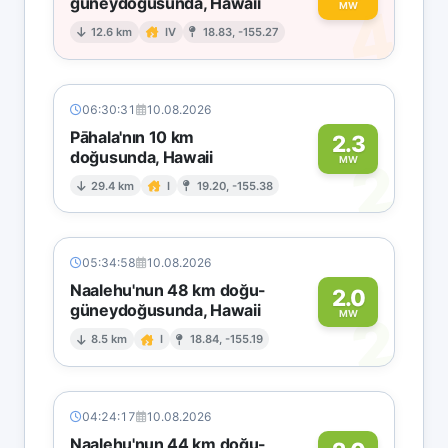
güneydoğusunda, Hawaii
4
MW
12.6 km
IV
18.83, -155.27
06:30:31
10.08.2026
Pāhala'nın 10 km
2.3
doğusunda, Hawaii
2
MW
29.4 km
I
19.20, -155.38
05:34:58
10.08.2026
Naalehu'nun 48 km doğu-
2.0
güneydoğusunda, Hawaii
2
MW
8.5 km
I
18.84, -155.19
04:24:17
10.08.2026
Naalehu'nun 44 km doğu-