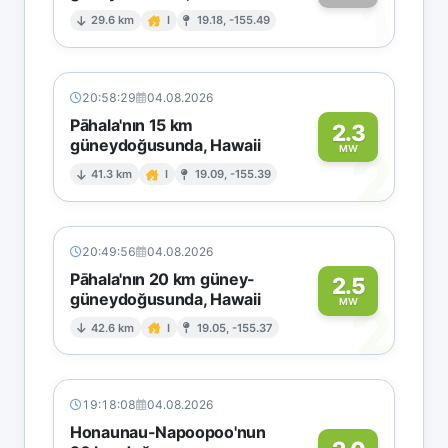
1
29.6 km
I
19.18, -155.49
20:58:29
04.08.2026
Pāhala'nın 15 km
2.3
güneydoğusunda, Hawaii
2
MW
41.3 km
I
19.09, -155.39
20:49:56
04.08.2026
Pāhala'nın 20 km güney-
2.5
güneydoğusunda, Hawaii
2
MW
42.6 km
I
19.05, -155.37
19:18:08
04.08.2026
Honaunau-Napoopoo'nun