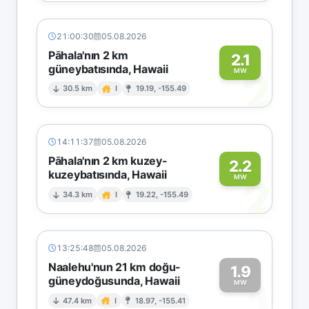
21:00:30
05.08.2026
Pāhala'nın 2 km
2.1
güneybatısında, Hawaii
2
MW
30.5 km
I
19.19, -155.49
14:11:37
05.08.2026
Pāhala'nın 2 km kuzey-
2.2
kuzeybatısında, Hawaii
2
MW
34.3 km
I
19.22, -155.49
13:25:48
05.08.2026
Naalehu'nun 21 km doğu-
1.9
güneydoğusunda, Hawaii
1
MW
47.4 km
I
18.97, -155.41