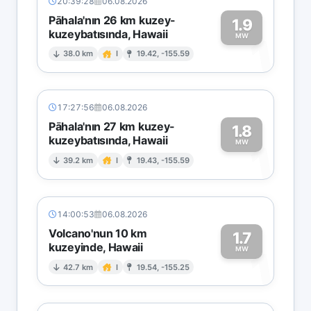
20:39:28
06.08.2026
Pāhala'nın 26 km kuzey-
1.9
kuzeybatısında, Hawaii
1
MW
38.0 km
I
19.42, -155.59
17:27:56
06.08.2026
Pāhala'nın 27 km kuzey-
1.8
kuzeybatısında, Hawaii
1
MW
39.2 km
I
19.43, -155.59
14:00:53
06.08.2026
Volcano'nun 10 km
1.7
kuzeyinde, Hawaii
1
MW
42.7 km
I
19.54, -155.25