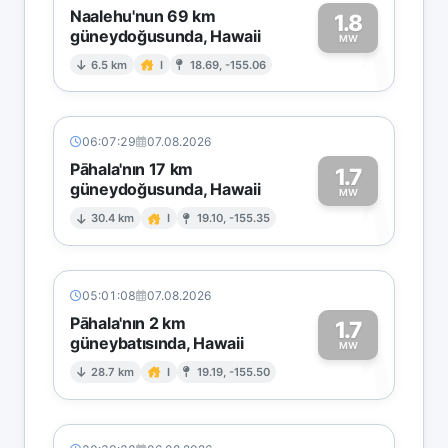
Naalehu'nun 69 km
1.8
güneydoğusunda, Hawaii
1
MW
6.5 km
I
18.69, -155.06
06:07:29
07.08.2026
Pāhala'nın 17 km
1.7
güneydoğusunda, Hawaii
1
MW
30.4 km
I
19.10, -155.35
05:01:08
07.08.2026
Pāhala'nın 2 km
1.7
güneybatısında, Hawaii
1
MW
28.7 km
I
19.19, -155.50