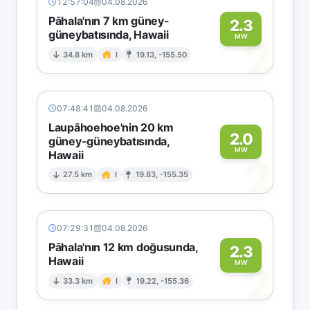
12:57:04
04.08.2026
Pāhala'nın 7 km güney-
2.3
güneybatısında, Hawaii
2
MW
34.8 km
I
19.13, -155.50
07:48:41
04.08.2026
Laupāhoehoe'nin 20 km
2.0
güney-güneybatısında,
MW
Hawaii
2
27.5 km
I
19.83, -155.35
07:29:31
04.08.2026
Pāhala'nın 12 km doğusunda,
2.3
Hawaii
2
MW
33.3 km
I
19.22, -155.36