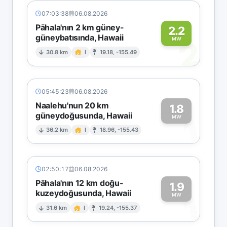
07:03:38
06.08.2026
Pāhala'nın 2 km güney-
2.2
güneybatısında, Hawaii
2
MW
30.8 km
I
19.18, -155.49
05:45:23
06.08.2026
Naalehu'nun 20 km
1.8
güneydoğusunda, Hawaii
1
MW
36.2 km
I
18.96, -155.43
02:50:17
06.08.2026
Pāhala'nın 12 km doğu-
1.9
kuzeydoğusunda, Hawaii
1
MW
31.6 km
I
19.24, -155.37