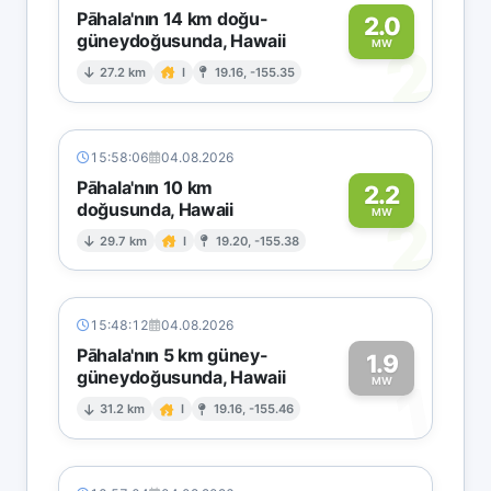
Pāhala'nın 14 km doğu-
2.0
güneydoğusunda, Hawaii
2
MW
27.2 km
I
19.16, -155.35
15:58:06
04.08.2026
Pāhala'nın 10 km
2.2
doğusunda, Hawaii
2
MW
29.7 km
I
19.20, -155.38
15:48:12
04.08.2026
Pāhala'nın 5 km güney-
1.9
güneydoğusunda, Hawaii
1
MW
31.2 km
I
19.16, -155.46