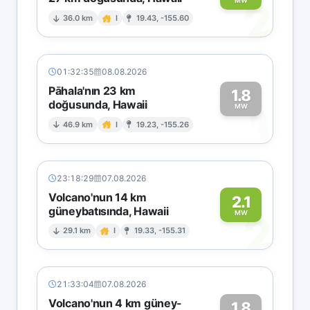
2
MW
36.0 km
I
19.43, -155.60
01:32:35
08.08.2026
Pāhala'nın 23 km
1.8
doğusunda, Hawaii
1
MW
46.9 km
I
19.23, -155.26
23:18:29
07.08.2026
Volcano'nun 14 km
2.1
güneybatısında, Hawaii
2
MW
29.1 km
I
19.33, -155.31
21:33:04
07.08.2026
Volcano'nun 4 km güney-
1.8