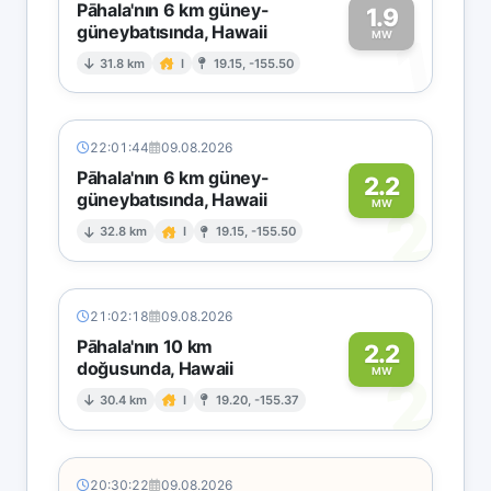
Pāhala'nın 6 km güney-
1.9
güneybatısında, Hawaii
1
MW
31.8 km
I
19.15, -155.50
22:01:44
09.08.2026
Pāhala'nın 6 km güney-
2.2
güneybatısında, Hawaii
2
MW
32.8 km
I
19.15, -155.50
21:02:18
09.08.2026
Pāhala'nın 10 km
2.2
doğusunda, Hawaii
2
MW
30.4 km
I
19.20, -155.37
20:30:22
09.08.2026