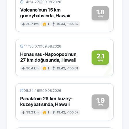
14:24:27
09.08.2026
Volcano'nun 15 km
1.8
güneybatısında, Hawaii
1
MW
30.7 km
I
19.34, -155.32
11:56:07
09.08.2026
Honaunau-Napoopoo'nun
2.1
27 km doğusunda, Hawaii
2
MW
36.4 km
I
19.42, -155.61
05:24:16
09.08.2026
Pāhala'nın 26 km kuzey-
1.9
kuzeybatısında, Hawaii
1
MW
39.2 km
I
19.42, -155.57