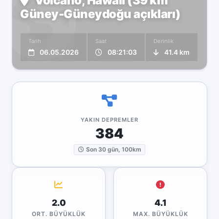
Volcano, Hawaii (39 km
Güney-Güneydoğu açıkları)
Tarih
Saat
Derinlik
06.05.2026
08:21:03
41.4 km
YAKIN DEPREMLER
384
Son 30 gün, 100km
2.0
4.1
ORT. BÜYÜKLÜK
MAX. BÜYÜKLÜK