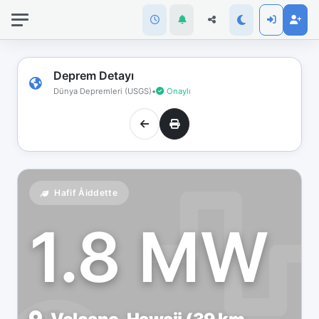
İnternet
bağlantınız
koptu!
Çevrimdışı
Deprem Detayı
moddasınız.
Dünya Depremleri (USGS)
•
Onaylı
Hafif Åiddette
1.8 MW