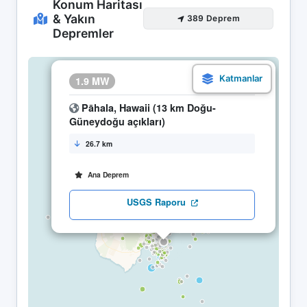
Konum Haritası
& Yakın
389 Deprem
Depremler
×
1.9 MW
07.05 03:16
Pāhala, Hawaii (13 km Doğu-
Güneydoğu açıkları)
26.7 km
Ana Deprem
USGS Raporu