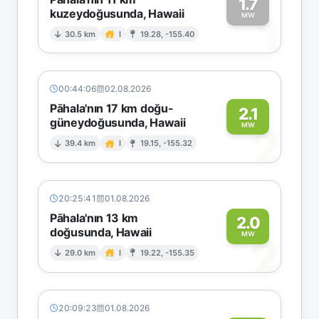
1.7
kuzeydoğusunda, Hawaii
1
MW
30.5 km
I
19.28, -155.40
00:44:06
02.08.2026
Pāhala'nın 17 km doğu-
2.1
güneydoğusunda, Hawaii
2
MW
39.4 km
I
19.15, -155.32
20:25:41
01.08.2026
Pāhala'nın 13 km
2.0
doğusunda, Hawaii
2
MW
29.0 km
I
19.22, -155.35
20:09:23
01.08.2026