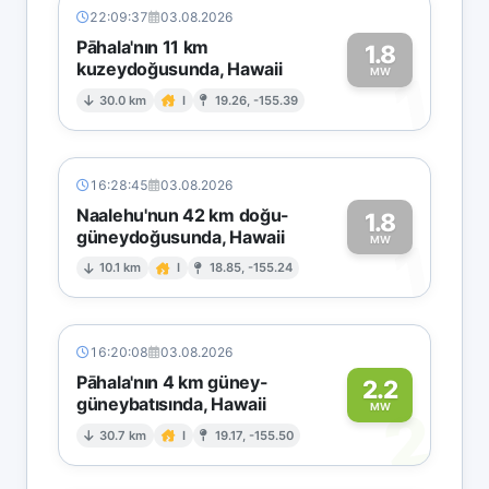
22:09:37
03.08.2026
Pāhala'nın 11 km
1.8
kuzeydoğusunda, Hawaii
1
MW
30.0 km
I
19.26, -155.39
16:28:45
03.08.2026
Naalehu'nun 42 km doğu-
1.8
güneydoğusunda, Hawaii
1
MW
10.1 km
I
18.85, -155.24
16:20:08
03.08.2026
Pāhala'nın 4 km güney-
2.2
güneybatısında, Hawaii
2
MW
30.7 km
I
19.17, -155.50