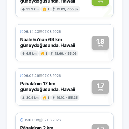
güneydoğusunda, Hawaii
2
MW
33.3 km
I
19.03, -155.37
06:14:23
07.08.2026
Naalehu'nun 69 km
1.8
güneydoğusunda, Hawaii
1
MW
6.5 km
I
18.69, -155.06
06:07:29
07.08.2026
Pāhala'nın 17 km
1.7
güneydoğusunda, Hawaii
1
MW
30.4 km
I
19.10, -155.35
05:01:08
07.08.2026
Pāhala'nın 2 km