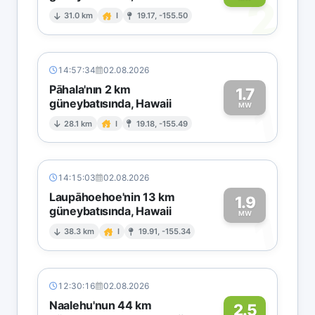
2
31.0 km
I
19.17, -155.50
14:57:34
02.08.2026
Pāhala'nın 2 km
1.7
güneybatısında, Hawaii
1
MW
28.1 km
I
19.18, -155.49
14:15:03
02.08.2026
Laupāhoehoe'nin 13 km
1.9
güneybatısında, Hawaii
1
MW
38.3 km
I
19.91, -155.34
12:30:16
02.08.2026
Naalehu'nun 44 km
2.5