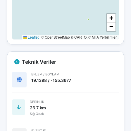
+
−
Leaflet
|
© OpenStreetMap © CARTO, © MTA Yerbilimleri
Teknik Veriler
ENLEM / BOYLAM
19.1398 / -155.3677
DERINLIK
26.7 km
Sığ Odak
EVENT ID