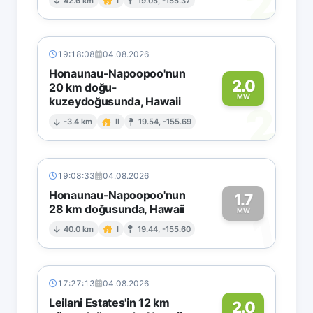
2
42.6 km
I
19.05, -155.37
19:18:08
04.08.2026
Honaunau-Napoopoo'nun
2.0
20 km doğu-
MW
kuzeydoğusunda, Hawaii
2
-3.4 km
II
19.54, -155.69
19:08:33
04.08.2026
Honaunau-Napoopoo'nun
1.7
28 km doğusunda, Hawaii
1
MW
40.0 km
I
19.44, -155.60
17:27:13
04.08.2026
Leilani Estates'in 12 km
2.0