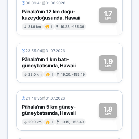
00:09:41
01.08.2026
Pāhala'nın 12 km doğu-
1.7
kuzeydoğusunda, Hawaii
1
MW
31.6 km
I
19.23, -155.36
23:55:04
31.07.2026
Pāhala'nın 1 km batı-
1.9
güneybatısında, Hawaii
1
MW
28.0 km
I
19.20, -155.49
21:46:35
31.07.2026
Pāhala'nın 5 km güney-
1.8
güneybatısında, Hawaii
1
MW
29.9 km
I
19.15, -155.49