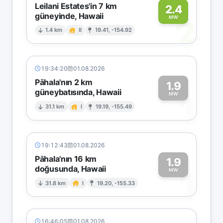
Leilani Estates'in 7 km
2.4
güneyinde, Hawaii
2
MW
1.4 km
II
19.41, -154.92
19:34:20
01.08.2026
Pāhala'nın 2 km
1.9
güneybatısında, Hawaii
1
MW
31.1 km
I
19.19, -155.49
19:12:43
01.08.2026
Pāhala'nın 16 km
1.9
doğusunda, Hawaii
1
MW
31.8 km
I
19.20, -155.33
16:46:05
01.08.2026