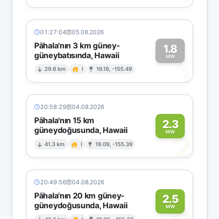
01:27:04
05.08.2026
Pāhala'nın 3 km güney-
1.8
güneybatısında, Hawaii
1
MW
29.6 km
I
19.18, -155.49
20:58:29
04.08.2026
Pāhala'nın 15 km
2.3
güneydoğusunda, Hawaii
2
MW
41.3 km
I
19.09, -155.39
20:49:56
04.08.2026
Pāhala'nın 20 km güney-
2.5
güneydoğusunda, Hawaii
MW