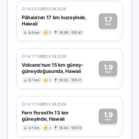
14:23:20
03.08.2026
Pāhala'nın 17 km kuzeyinde,
1.7
Hawaii
1
MW
4.4 km
I
19.36, -155.47
14:17:08
03.08.2026
Volcano'nun 15 km güney-
1.9
güneydoğusunda, Hawaii
1
MW
0.7 km
I
19.32, -155.17
14:17:06
03.08.2026
Fern Forest'in 13 km
1.9
güneyinde, Hawaii
1
MW
3.7 km
I
19.34, -155.13