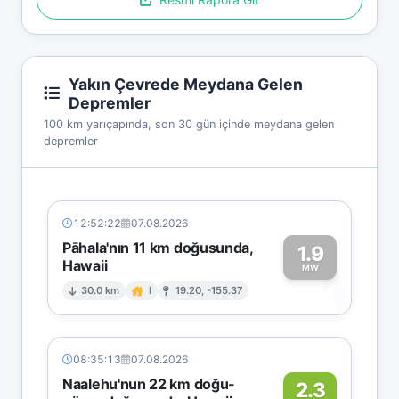
Yakın Çevrede Meydana Gelen
Depremler
100 km yarıçapında, son 30 gün içinde meydana gelen
depremler
12:52:22
07.08.2026
Pāhala'nın 11 km doğusunda,
1.9
Hawaii
1
MW
30.0 km
I
19.20, -155.37
08:35:13
07.08.2026
Naalehu'nun 22 km doğu-
2.3