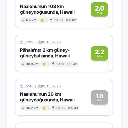
Naalehu'nun 103 km
2.0
güneydoğusunda, Hawaii
2
MW
6.5 km
I
18.30, -155.02
07:03:38
06.08.2026
Pāhala'nın 2 km güney-
2.2
güneybatısında, Hawaii
2
MW
30.8 km
I
19.18, -155.49
05:45:23
06.08.2026
Naalehu'nun 20 km
1.8
güneydoğusunda, Hawaii
1
MW
36.2 km
I
18.96, -155.43