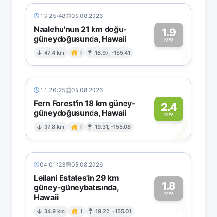
13:25:48
05.08.2026
Naalehu'nun 21 km doğu-
1.9
güneydoğusunda, Hawaii
1
MW
47.4 km
I
18.97, -155.41
11:26:25
05.08.2026
Fern Forest'in 18 km güney-
2.4
güneydoğusunda, Hawaii
2
MW
37.8 km
I
19.31, -155.08
04:01:23
05.08.2026
Leilani Estates'in 29 km
1.8
güney-güneybatısında,
MW
Hawaii
1
34.9 km
I
19.22, -155.01