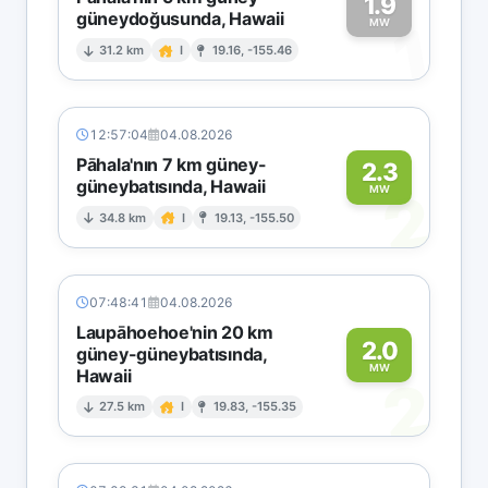
1.9
güneydoğusunda, Hawaii
1
MW
31.2 km
I
19.16, -155.46
12:57:04
04.08.2026
Pāhala'nın 7 km güney-
2.3
güneybatısında, Hawaii
2
MW
34.8 km
I
19.13, -155.50
07:48:41
04.08.2026
Laupāhoehoe'nin 20 km
2.0
güney-güneybatısında,
MW
Hawaii
2
27.5 km
I
19.83, -155.35