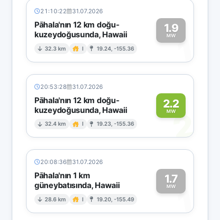
21:10:22
31.07.2026
Pāhala'nın 12 km doğu-
1.9
kuzeydoğusunda, Hawaii
1
MW
32.3 km
I
19.24, -155.36
20:53:28
31.07.2026
Pāhala'nın 12 km doğu-
2.2
kuzeydoğusunda, Hawaii
2
MW
32.4 km
I
19.23, -155.36
20:08:36
31.07.2026
Pāhala'nın 1 km
1.7
güneybatısında, Hawaii
1
MW
28.6 km
I
19.20, -155.49