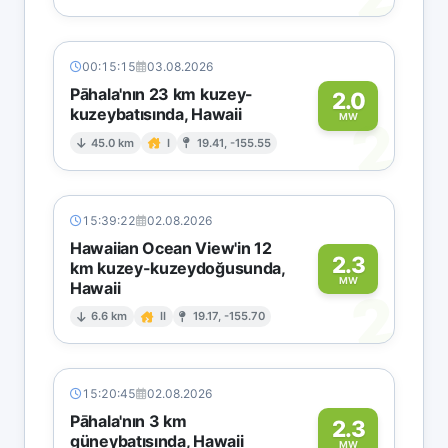
00:15:15
03.08.2026
Pāhala'nın 23 km kuzey-
2.0
kuzeybatısında, Hawaii
2
MW
45.0 km
I
19.41, -155.55
15:39:22
02.08.2026
Hawaiian Ocean View'in 12
2.3
km kuzey-kuzeydoğusunda,
MW
Hawaii
2
6.6 km
II
19.17, -155.70
15:20:45
02.08.2026
Pāhala'nın 3 km
2.3
güneybatısında, Hawaii
MW