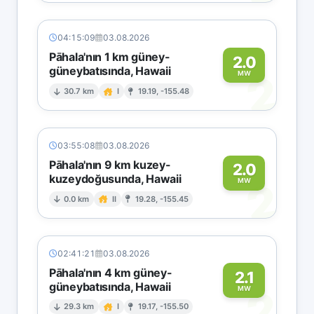
04:15:09
03.08.2026
Pāhala'nın 1 km güney-
2.0
güneybatısında, Hawaii
2
MW
30.7 km
I
19.19, -155.48
03:55:08
03.08.2026
Pāhala'nın 9 km kuzey-
2.0
kuzeydoğusunda, Hawaii
2
MW
0.0 km
II
19.28, -155.45
02:41:21
03.08.2026
Pāhala'nın 4 km güney-
2.1
güneybatısında, Hawaii
2
MW
29.3 km
I
19.17, -155.50