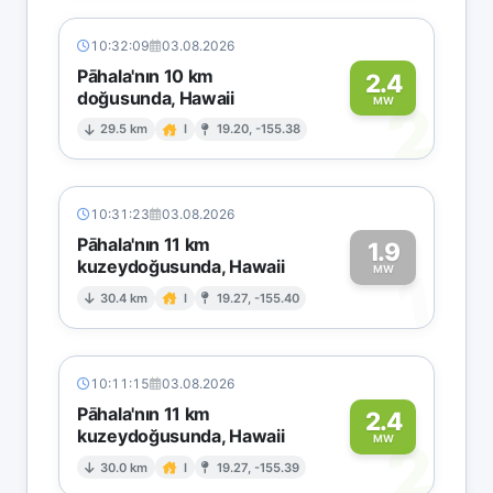
10:32:09
03.08.2026
Pāhala'nın 10 km
2.4
doğusunda, Hawaii
2
MW
29.5 km
I
19.20, -155.38
10:31:23
03.08.2026
Pāhala'nın 11 km
1.9
kuzeydoğusunda, Hawaii
1
MW
30.4 km
I
19.27, -155.40
10:11:15
03.08.2026
Pāhala'nın 11 km
2.4
kuzeydoğusunda, Hawaii
2
MW
30.0 km
I
19.27, -155.39