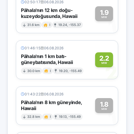
02:50:17
06.08.2026
Pāhala'nın 12 km doğu-
1.9
kuzeydoğusunda, Hawaii
1
MW
31.6 km
I
19.24, -155.37
01:46:15
06.08.2026
Pāhala'nın 1 km batı-
2.2
güneybatısında, Hawaii
2
MW
30.0 km
I
19.20, -155.49
01:43:22
06.08.2026
Pāhala'nın 8 km güneyinde,
1.8
Hawaii
1
MW
32.8 km
I
19.13, -155.49