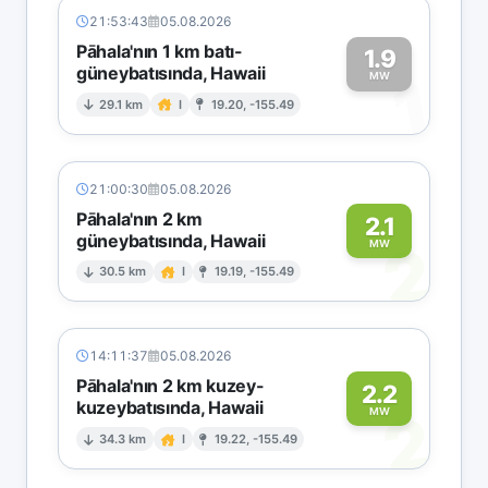
21:53:43
05.08.2026
Pāhala'nın 1 km batı-
1.9
güneybatısında, Hawaii
1
MW
29.1 km
I
19.20, -155.49
21:00:30
05.08.2026
Pāhala'nın 2 km
2.1
güneybatısında, Hawaii
2
MW
30.5 km
I
19.19, -155.49
14:11:37
05.08.2026
Pāhala'nın 2 km kuzey-
2.2
kuzeybatısında, Hawaii
2
MW
34.3 km
I
19.22, -155.49