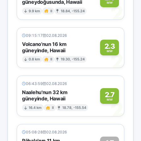
güneydoğusunda, Hawaii
2
MW
9.9 km
II
18.84, -155.24
09:15:17
02.08.2026
Volcano'nun 16 km
2.3
güneyinde, Hawaii
2
MW
0.8 km
II
19.30, -155.24
06:43:59
02.08.2026
Naalehu'nun 32 km
2.7
güneyinde, Hawaii
2
MW
16.4 km
II
18.78, -155.54
05:08:28
02.08.2026
Pāhala'nın 11 km