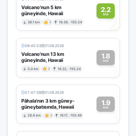
Volcano'nun 5 km
2.2
güneyinde, Hawaii
2
MW
38.1 km
I
19.39, -155.24
08:40:33
01.08.2026
Volcano'nun 13 km
1.8
güneyinde, Hawaii
1
MW
5.0 km
I
19.32, -155.24
01:47:38
01.08.2026
Pāhala'nın 3 km güney-
1.9
güneybatısında, Hawaii
1
MW
28.6 km
I
19.17, -155.49