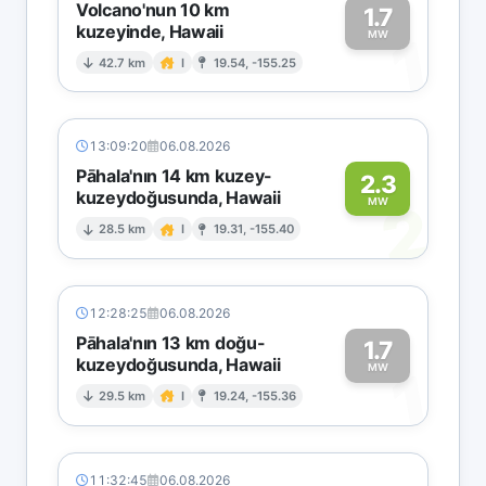
Volcano'nun 10 km
1.7
kuzeyinde, Hawaii
1
MW
42.7 km
I
19.54, -155.25
13:09:20
06.08.2026
Pāhala'nın 14 km kuzey-
2.3
kuzeydoğusunda, Hawaii
2
MW
28.5 km
I
19.31, -155.40
12:28:25
06.08.2026
Pāhala'nın 13 km doğu-
1.7
kuzeydoğusunda, Hawaii
1
MW
29.5 km
I
19.24, -155.36
11:32:45
06.08.2026