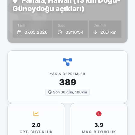
Pāhala, Hawaii (13 km Doğu-
Güneydoğu açıkları)
Tarih
Saat
Derinlik
07.05.2026
03:16:54
26.7 km
YAKIN DEPREMLER
389
Son 30 gün, 100km
2.0
3.9
ORT. BÜYÜKLÜK
MAX. BÜYÜKLÜK