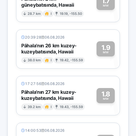
1.7
güneybatısında, Hawaii
1
MW
28.7 km
I
19.19, -155.50
20:39:28
06.08.2026
Pāhala'nın 26 km kuzey-
1.9
kuzeybatısında, Hawaii
1
MW
38.0 km
I
19.42, -155.59
17:27:56
06.08.2026
Pāhala'nın 27 km kuzey-
1.8
kuzeybatısında, Hawaii
1
MW
39.2 km
I
19.43, -155.59
14:00:53
06.08.2026