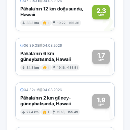
07:29:31
04.08.2026
Pāhala'nın 12 km doğusunda,
2.3
Hawaii
2
MW
33.3 km
I
19.22, -155.36
06:39:38
04.08.2026
Pāhala'nın 6 km
1.7
güneybatısında, Hawaii
1
MW
34.3 km
I
19.16, -155.51
04:32:15
04.08.2026
Pāhala'nın 2 km güney-
1.9
güneybatısında, Hawaii
1
MW
27.4 km
I
19.18, -155.49