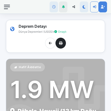
İnternet
bağlantınız
koptu!
Çevrimdışı
Deprem Detayı
moddasınız.
Dünya Depremleri (USGS)
•
Onaylı
Hafif Åiddette
1.9 MW