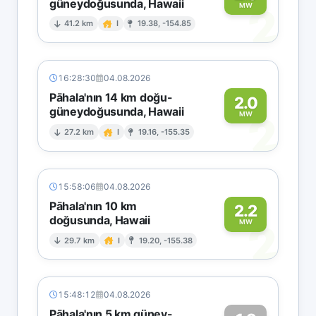
güneydoğusunda, Hawaii
2
MW
41.2 km
I
19.38, -154.85
16:28:30
04.08.2026
Pāhala'nın 14 km doğu-
2.0
güneydoğusunda, Hawaii
2
MW
27.2 km
I
19.16, -155.35
15:58:06
04.08.2026
Pāhala'nın 10 km
2.2
doğusunda, Hawaii
2
MW
29.7 km
I
19.20, -155.38
15:48:12
04.08.2026
Pāhala'nın 5 km güney-