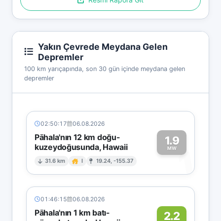
Yakın Çevrede Meydana Gelen
Depremler
100 km yarıçapında, son 30 gün içinde meydana gelen
depremler
02:50:17
06.08.2026
Pāhala'nın 12 km doğu-
1.9
kuzeydoğusunda, Hawaii
1
MW
31.6 km
I
19.24, -155.37
01:46:15
06.08.2026
Pāhala'nın 1 km batı-
2.2