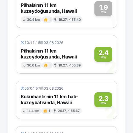
Pāhala'nın 11 km
1.9
kuzeydoğusunda, Hawaii
1
MW
30.4 km
I
19.27, -155.40
10:11:15
03.08.2026
Pāhala'nın 11 km
2.4
kuzeydoğusunda, Hawaii
2
MW
30.0 km
I
19.27, -155.39
05:04:57
03.08.2026
Kukuihaele'nin 11 km batı-
2.3
kuzeybatısında, Hawaii
2
MW
14.4 km
I
20.17, -155.67