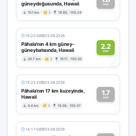
güneydoğusunda, Hawaii
1
MW
10.1 km
I
18.85, -155.24
16:20:08
03.08.2026
Pāhala'nın 4 km güney-
2.2
güneybatısında, Hawaii
2
MW
30.7 km
I
19.17, -155.50
14:23:20
03.08.2026
Pāhala'nın 17 km kuzeyinde,
1.7
Hawaii
1
MW
4.4 km
I
19.36, -155.47
14:17:08
03.08.2026