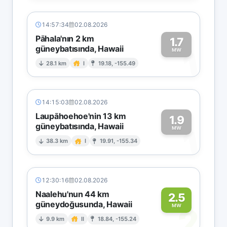
14:57:34
02.08.2026
Pāhala'nın 2 km
1.7
güneybatısında, Hawaii
1
MW
28.1 km
I
19.18, -155.49
14:15:03
02.08.2026
Laupāhoehoe'nin 13 km
1.9
güneybatısında, Hawaii
1
MW
38.3 km
I
19.91, -155.34
12:30:16
02.08.2026
Naalehu'nun 44 km
2.5
güneydoğusunda, Hawaii
2
MW
9.9 km
II
18.84, -155.24