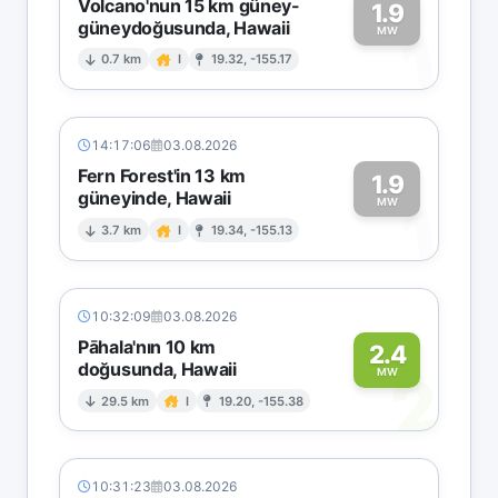
Volcano'nun 15 km güney-
1.9
güneydoğusunda, Hawaii
1
MW
0.7 km
I
19.32, -155.17
14:17:06
03.08.2026
Fern Forest'in 13 km
1.9
güneyinde, Hawaii
1
MW
3.7 km
I
19.34, -155.13
10:32:09
03.08.2026
Pāhala'nın 10 km
2.4
doğusunda, Hawaii
2
MW
29.5 km
I
19.20, -155.38
10:31:23
03.08.2026