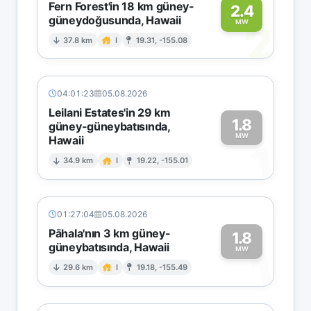
Fern Forest'in 18 km güney-
2.4
güneydoğusunda, Hawaii
2
MW
37.8 km
I
19.31, -155.08
04:01:23
05.08.2026
Leilani Estates'in 29 km
1.8
güney-güneybatısında,
MW
Hawaii
1
34.9 km
I
19.22, -155.01
01:27:04
05.08.2026
Pāhala'nın 3 km güney-
1.8
güneybatısında, Hawaii
1
MW
29.6 km
I
19.18, -155.49