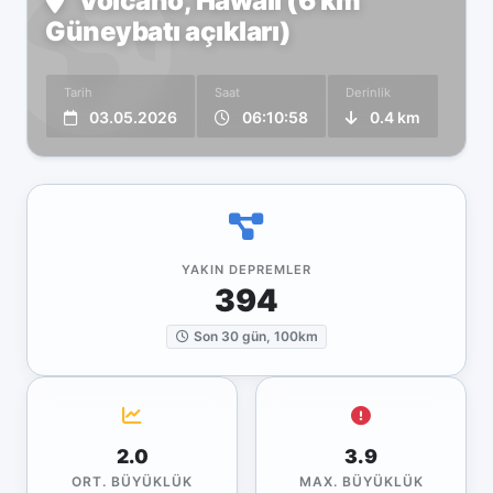
Volcano, Hawaii (6 km
Güneybatı açıkları)
Tarih
Saat
Derinlik
03.05.2026
06:10:58
0.4 km
YAKIN DEPREMLER
394
Son 30 gün, 100km
2.0
3.9
ORT. BÜYÜKLÜK
MAX. BÜYÜKLÜK