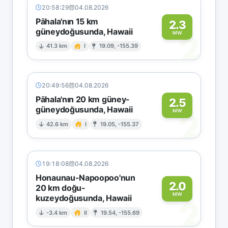
20:58:29
04.08.2026
Pāhala'nın 15 km
2.3
güneydoğusunda, Hawaii
2
MW
41.3 km
I
19.09, -155.39
20:49:56
04.08.2026
Pāhala'nın 20 km güney-
2.5
güneydoğusunda, Hawaii
2
MW
42.6 km
I
19.05, -155.37
19:18:08
04.08.2026
Honaunau-Napoopoo'nun
2.0
20 km doğu-
MW
kuzeydoğusunda, Hawaii
2
-3.4 km
II
19.54, -155.69