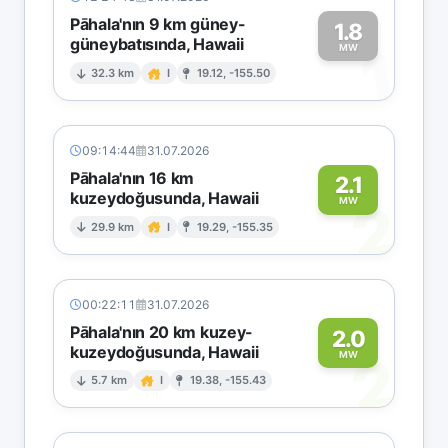
Pāhala'nın 9 km güney-
1.8
güneybatısında, Hawaii
1
MW
32.3 km
I
19.12, -155.50
09:14:44
31.07.2026
Pāhala'nın 16 km
2.1
kuzeydoğusunda, Hawaii
2
MW
29.9 km
I
19.29, -155.35
00:22:11
31.07.2026
Pāhala'nın 20 km kuzey-
2.0
kuzeydoğusunda, Hawaii
2
MW
5.7 km
I
19.38, -155.43