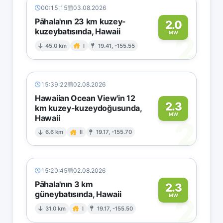
00:15:15
03.08.2026
Pāhala'nın 23 km kuzey-
2.0
kuzeybatısında, Hawaii
2
MW
45.0 km
I
19.41, -155.55
15:39:22
02.08.2026
Hawaiian Ocean View'in 12
2.3
km kuzey-kuzeydoğusunda,
MW
Hawaii
2
6.6 km
II
19.17, -155.70
15:20:45
02.08.2026
Pāhala'nın 3 km
2.3
güneybatısında, Hawaii
2
MW
31.0 km
I
19.17, -155.50