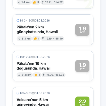
2
1.4 km
II
19.41, -154.92
19:34:20
01.08.2026
Pāhala'nın 2 km
1.9
güneybatısında, Hawaii
1
MW
31.1 km
I
19.19, -155.49
19:12:43
01.08.2026
Pāhala'nın 16 km
1.9
doğusunda, Hawaii
1
MW
31.8 km
I
19.20, -155.33
16:46:05
01.08.2026
Volcano'nun 5 km
2.2
güneyinde, Hawaii
MW