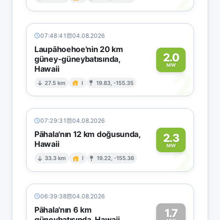
2
07:48:41
04.08.2026
Laupāhoehoe'nin 20 km
2.0
güney-güneybatısında,
MW
Hawaii
2
27.5 km
I
19.83, -155.35
07:29:31
04.08.2026
Pāhala'nın 12 km doğusunda,
2.3
Hawaii
2
MW
33.3 km
I
19.22, -155.36
06:39:38
04.08.2026
Pāhala'nın 6 km
1.7
güneybatısında, Hawaii