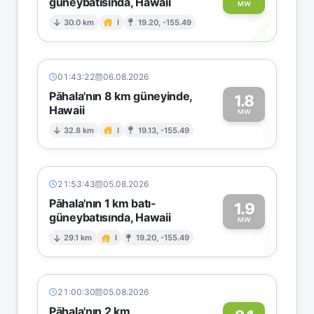
güneybatısında, Hawaii
2
MW
30.0 km
I
19.20, -155.49
01:43:22
06.08.2026
Pāhala'nın 8 km güneyinde,
1.8
Hawaii
1
MW
32.8 km
I
19.13, -155.49
21:53:43
05.08.2026
Pāhala'nın 1 km batı-
1.9
güneybatısında, Hawaii
1
MW
29.1 km
I
19.20, -155.49
21:00:30
05.08.2026
Pāhala'nın 2 km