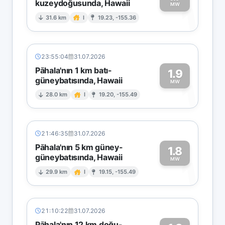
kuzeydoğusunda, Hawaii
1
MW
31.6 km
I
19.23, -155.36
23:55:04
31.07.2026
Pāhala'nın 1 km batı-
1.9
güneybatısında, Hawaii
1
MW
28.0 km
I
19.20, -155.49
21:46:35
31.07.2026
Pāhala'nın 5 km güney-
1.8
güneybatısında, Hawaii
1
MW
29.9 km
I
19.15, -155.49
21:10:22
31.07.2026
Pāhala'nın 12 km doğu-