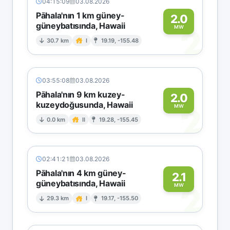
04:15:09
03.08.2026
Pāhala'nın 1 km güney-
2.0
güneybatısında, Hawaii
2
MW
30.7 km
I
19.19, -155.48
03:55:08
03.08.2026
Pāhala'nın 9 km kuzey-
2.0
kuzeydoğusunda, Hawaii
2
MW
0.0 km
II
19.28, -155.45
02:41:21
03.08.2026
Pāhala'nın 4 km güney-
2.1
güneybatısında, Hawaii
2
MW
29.3 km
I
19.17, -155.50