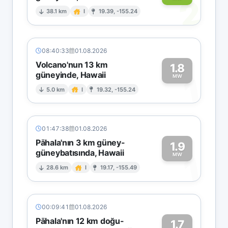
2
38.1 km
I
19.39, -155.24
08:40:33
01.08.2026
Volcano'nun 13 km
1.8
güneyinde, Hawaii
1
MW
5.0 km
I
19.32, -155.24
01:47:38
01.08.2026
Pāhala'nın 3 km güney-
1.9
güneybatısında, Hawaii
1
MW
28.6 km
I
19.17, -155.49
00:09:41
01.08.2026
Pāhala'nın 12 km doğu-
1.7