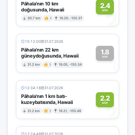
Pāhala'nın 10 km
2.4
doğusunda, Hawaii
2
MW
30.7 km
I
19.20, -155.37
15:12:00
31.07.2026
Pāhala'nın 22 km
1.8
güneydoğusunda, Hawaii
1
MW
31.2 km
I
19.05, -155.34
12:34:18
31.07.2026
Pāhala'nın 1 km batı-
2.2
kuzeybatısında, Hawaii
2
MW
31.2 km
I
19.21, -155.49
12:24:48
31.07.2026