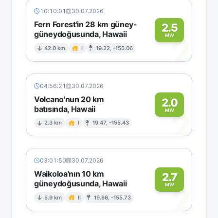
10:10:01
30.07.2026
Fern Forest'in 28 km güney-
2.5
güneydoğusunda, Hawaii
2
MW
42.0 km
I
19.22, -155.06
04:56:21
30.07.2026
Volcano'nun 20 km
2.0
batısında, Hawaii
2
MW
2.3 km
I
19.47, -155.43
03:01:50
30.07.2026
Waikoloa'nın 10 km
2.7
güneydoğusunda, Hawaii
2
MW
5.9 km
II
19.86, -155.73