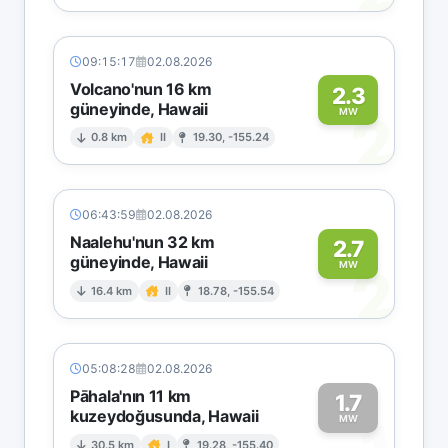
09:15:17
02.08.2026
Volcano'nun 16 km
2.3
güneyinde, Hawaii
2
MW
0.8 km
II
19.30, -155.24
06:43:59
02.08.2026
Naalehu'nun 32 km
2.7
güneyinde, Hawaii
2
MW
16.4 km
II
18.78, -155.54
05:08:28
02.08.2026
Pāhala'nın 11 km
1.7
kuzeydoğusunda, Hawaii
MW
30.5 km
I
19.28, -155.40