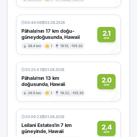
1
00:44:06
02.08.2026
Pāhala'nın 17 km doğu-
2.1
güneydoğusunda, Hawaii
2
MW
39.4 km
I
19.15, -155.32
20:25:41
01.08.2026
Pāhala'nın 13 km
2.0
doğusunda, Hawaii
2
MW
29.0 km
I
19.22, -155.35
20:09:23
01.08.2026
Leilani Estates'in 7 km
2.4
güneyinde, Hawaii
MW