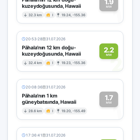
1.9
kuzeydoğusunda, Hawaii
1
MW
32.3 km
I
19.24, -155.36
20:53:28
31.07.2026
Pāhala'nın 12 km doğu-
2.2
kuzeydoğusunda, Hawaii
2
MW
32.4 km
I
19.23, -155.36
20:08:36
31.07.2026
Pāhala'nın 1 km
1.7
güneybatısında, Hawaii
1
MW
28.6 km
I
19.20, -155.49
17:36:41
31.07.2026