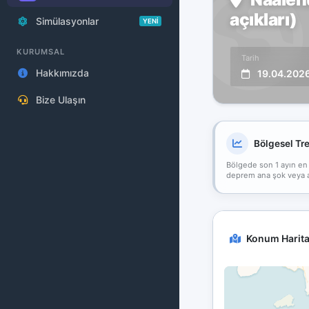
açıkları)
Simülasyonlar
YENİ
KURUMSAL
Tarih
Hakkımızda
19.04.202
Bize Ulaşın
Bölgesel Tr
Bölgede son 1 ayın en
deprem ana şok veya art
Konum Harita