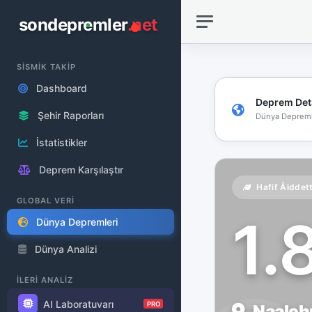
sondepremler
.net
SİSMİK TAKİP
Dashboard
Deprem Det
Şehir Raporları
Dünya Depreml
İstatistikler
Deprem Karşılaştır
Hafif Åiddet
GLOBAL VERİ
1.
Dünya Depremleri
Dünya Analizi
İLERİ ANALİZ
AI Laboratuvarı
PRO
Naaleh