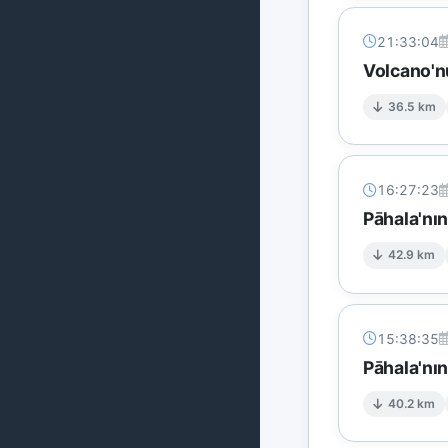
21:33:04
Volcano'n
36.5 km
16:27:23
Pāhala'nı
42.9 km
15:38:35
Pāhala'nı
40.2 km