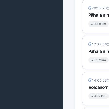
20:39:28
Pāhala'nı
38.0 km
17:27:56
Pāhala'nı
39.2 km
14:00:53
Volcano'n
42.7 km