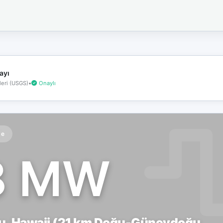
İnternet
bağlantınız
koptu!
Çevrimdışı
moddasınız.
ayı
eri (USGS)
•
Onaylı
te
8 MW
u, Hawaii (21 km Doğu-Güneydoğu