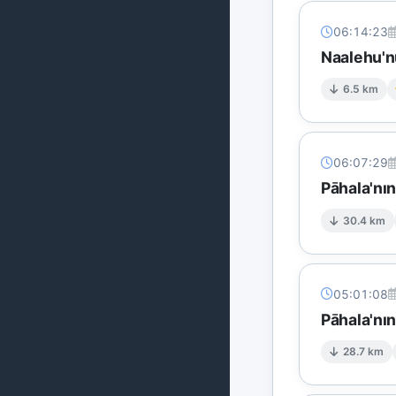
06:14:23
Naalehu'n
6.5 km
06:07:29
Pāhala'nı
30.4 km
05:01:08
Pāhala'nı
28.7 km