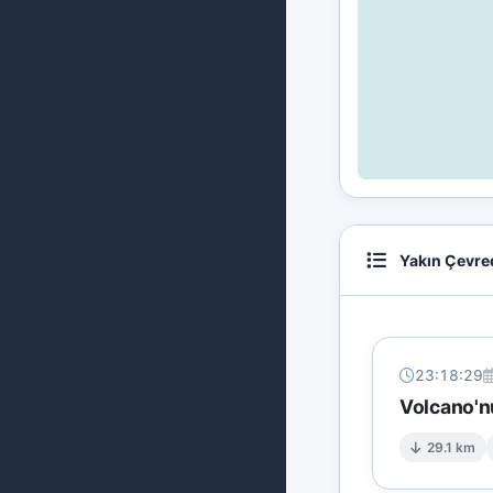
Yakın Çevre
23:18:29
Volcano'n
29.1 km