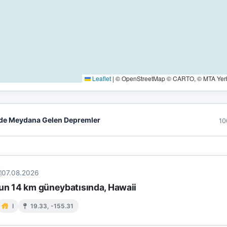
Leaflet
|
© OpenStreetMap © CARTO, © MTA Yerbi
de Meydana Gelen Depremler
10
07.08.2026
un 14 km güneybatısında, Hawaii
I
19.33, -155.31