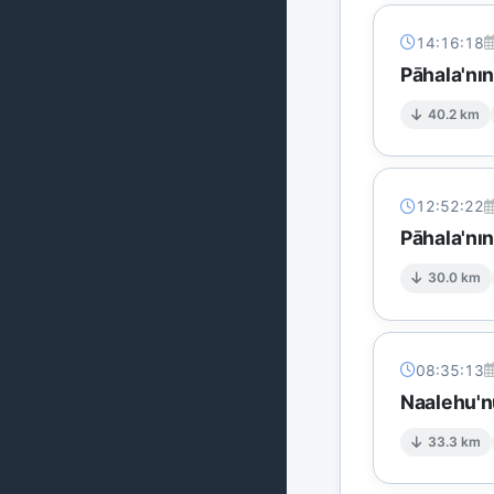
14:16:18
Pāhala'nı
40.2 km
12:52:22
Pāhala'nı
30.0 km
08:35:13
Naalehu'n
33.3 km