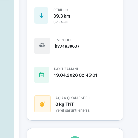
DERINLIK
39.3 km
Sığ Odak
EVENT ID
hv74938637
KAYIT ZAMANI
19.04.2026 02:45:01
AÇIÄA ÇIKAN ENERJİ
8 kg TNT
Yerel sarsıntı enerjisi