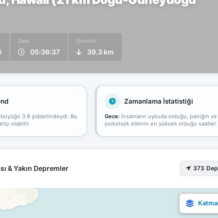
Saat
Derinlik
6
05:36:37
39.3 km
end
Zamanlama İstatistiği
 büyüğü 3.9 şiddetindeydi. Bu
Gece:
İnsanların uykuda olduğu, paniğin ve
çı olabilir.
psikolojik etkinin en yüksek olduğu saatler.
sı & Yakın Depremler
373 De