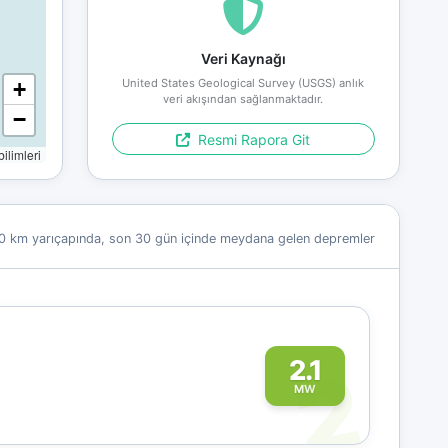
Veri Kaynağı
United States Geological Survey (USGS) anlık
+
veri akışından sağlanmaktadır.
−
Resmi Rapora Git
limleri
0 km yarıçapında, son 30 gün içinde meydana gelen depremler
2
2.1
MW