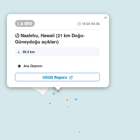
×
1.8 MW
19.04 05:36
Naalehu, Hawaii (21 km Doğu-
Güneydoğu açıkları)
39.3 km
Ana Deprem
USGS Raporu