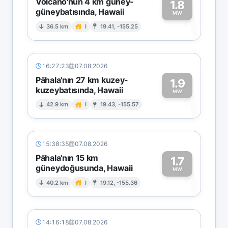
Volcano'nun 4 km güney-
1.8
güneybatısında, Hawaii
1
MW
36.5 km
I
19.41, -155.25
16:27:23
07.08.2026
Pāhala'nın 27 km kuzey-
1.9
kuzeybatısında, Hawaii
1
MW
42.9 km
I
19.43, -155.57
15:38:35
07.08.2026
Pāhala'nın 15 km
1.7
güneydoğusunda, Hawaii
1
MW
40.2 km
I
19.12, -155.36
14:16:18
07.08.2026