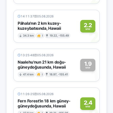
14:11:37
05.08.2026
Pāhala'nın 2 km kuzey-
2.2
kuzeybatısında, Hawaii
2
MW
34.3 km
I
19.22, -155.49
13:25:48
05.08.2026
Naalehu'nun 21 km doğu-
1.9
güneydoğusunda, Hawaii
1
MW
47.4 km
I
18.97, -155.41
11:26:25
05.08.2026
Fern Forest'in 18 km güney-
2.4
güneydoğusunda, Hawaii
MW