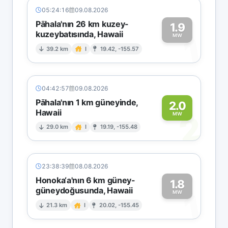
05:24:16
09.08.2026
Pāhala'nın 26 km kuzey-
1.9
kuzeybatısında, Hawaii
1
MW
39.2 km
I
19.42, -155.57
04:42:57
09.08.2026
Pāhala'nın 1 km güneyinde,
2.0
Hawaii
2
MW
29.0 km
I
19.19, -155.48
23:38:39
08.08.2026
Honoka‘a'nın 6 km güney-
1.8
güneydoğusunda, Hawaii
1
MW
21.3 km
I
20.02, -155.45