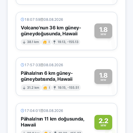
18:07:59
08.08.2026
Volcano'nun 36 km güney-
1.8
güneydoğusunda, Hawaii
1
MW
38.1 km
I
19.13, -155.13
17:57:33
08.08.2026
Pāhala'nın 6 km güney-
1.8
güneybatısında, Hawaii
1
MW
31.2 km
I
19.15, -155.51
17:04:01
08.08.2026
Pāhala'nın 11 km doğusunda,
2.2
Hawaii
MW