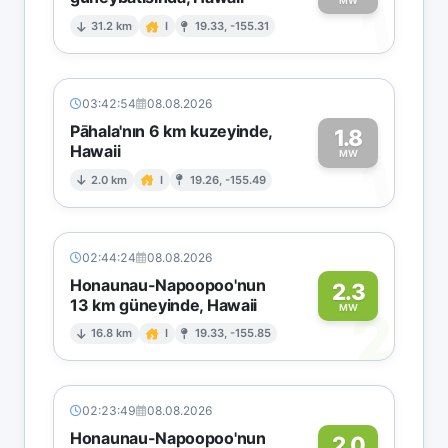
1
MW
31.2 km
I
19.33, -155.31
03:42:54
08.08.2026
Pāhala'nın 6 km kuzeyinde,
1.8
Hawaii
1
MW
2.0 km
I
19.26, -155.49
02:44:24
08.08.2026
Honaunau-Napoopoo'nun
2.3
13 km güneyinde, Hawaii
2
MW
16.8 km
I
19.33, -155.85
02:23:49
08.08.2026
Honaunau-Napoopoo'nun
2.0