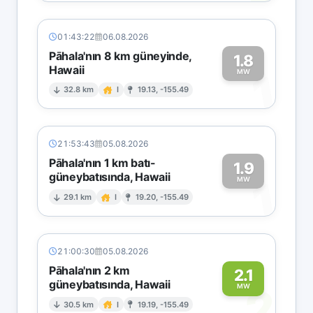
01:43:22
06.08.2026
Pāhala'nın 8 km güneyinde,
1.8
Hawaii
1
MW
32.8 km
I
19.13, -155.49
21:53:43
05.08.2026
Pāhala'nın 1 km batı-
1.9
güneybatısında, Hawaii
1
MW
29.1 km
I
19.20, -155.49
21:00:30
05.08.2026
Pāhala'nın 2 km
2.1
güneybatısında, Hawaii
2
MW
30.5 km
I
19.19, -155.49