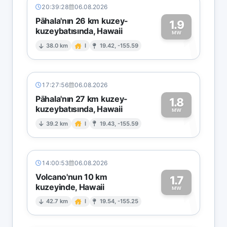
20:39:28
06.08.2026
Pāhala'nın 26 km kuzey-
1.9
kuzeybatısında, Hawaii
1
MW
38.0 km
I
19.42, -155.59
17:27:56
06.08.2026
Pāhala'nın 27 km kuzey-
1.8
kuzeybatısında, Hawaii
1
MW
39.2 km
I
19.43, -155.59
14:00:53
06.08.2026
Volcano'nun 10 km
1.7
kuzeyinde, Hawaii
1
MW
42.7 km
I
19.54, -155.25