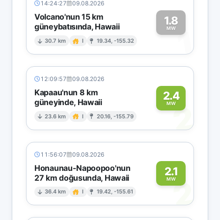
14:24:27
09.08.2026
Volcano'nun 15 km
1.8
güneybatısında, Hawaii
1
MW
30.7 km
I
19.34, -155.32
12:09:57
09.08.2026
Kapaau'nun 8 km
2.4
güneyinde, Hawaii
2
MW
23.6 km
I
20.16, -155.79
11:56:07
09.08.2026
Honaunau-Napoopoo'nun
2.1
27 km doğusunda, Hawaii
2
MW
36.4 km
I
19.42, -155.61