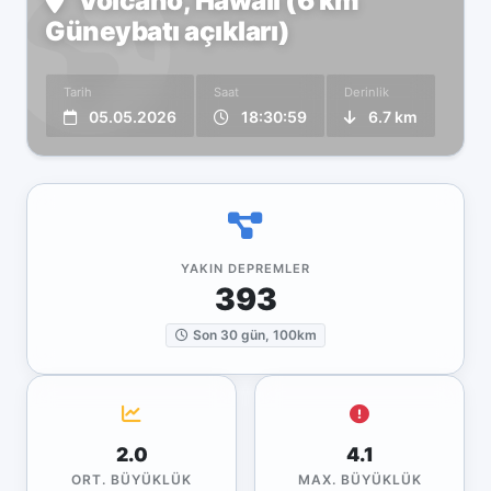
Volcano, Hawaii (6 km
Güneybatı açıkları)
Tarih
Saat
Derinlik
05.05.2026
18:30:59
6.7 km
YAKIN DEPREMLER
393
Son 30 gün, 100km
2.0
4.1
ORT. BÜYÜKLÜK
MAX. BÜYÜKLÜK