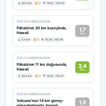
2
40.3 km
I
19.97, -155.53
05:26:31
08.08.2026
Pāhala'nın 20 km kuzeyinde,
1.7
Hawaii
1
MW
5.4 km
I
19.39, -155.49
05:12:04
08.08.2026
Pāhala'nın 11 km doğusunda,
2.4
Hawaii
2
MW
29.4 km
I
19.19, -155.37
03:50:20
08.08.2026
Volcano'nun 14 km güney-
1.9
güneybatısında, Hawaii