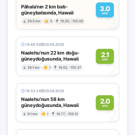
Pāhala'nın 2 km batı-
3.0
güneybatısında, Hawaii
3
MW
29.5 km
II
19.20, -155.50
19:46:59
09.08.2026
Naalehu'nun 22 km doğu-
2.1
güneydoğusunda, Hawaii
2
MW
28.1 km
I
19.02, -155.37
18:33:24
09.08.2026
Naalehu'nun 58 km
2.0
güneydoğusunda, Hawaii
2
MW
9.1 km
I
18.77, -155.12