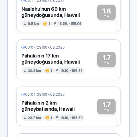
06:14:23
07.08.2026
Naalehu'nun 69 km
1.8
güneydoğusunda, Hawaii
1
MW
6.5 km
I
18.69, -155.06
06:07:29
07.08.2026
Pāhala'nın 17 km
1.7
güneydoğusunda, Hawaii
1
MW
30.4 km
I
19.10, -155.35
05:01:08
07.08.2026
Pāhala'nın 2 km
1.7
güneybatısında, Hawaii
1
MW
28.7 km
I
19.19, -155.50