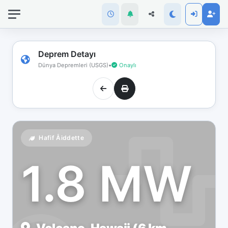
İnternet
bağlantınız
koptu!
Çevrimdışı
Deprem Detayı
moddasınız.
Dünya Depremleri (USGS)
•
Onaylı
Hafif Åiddette
1.8 MW