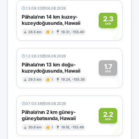
13:09:20
06.08.2026
Pāhala'nın 14 km kuzey-
2.3
kuzeydoğusunda, Hawaii
2
MW
28.5 km
I
19.31, -155.40
12:28:25
06.08.2026
Pāhala'nın 13 km doğu-
1.7
kuzeydoğusunda, Hawaii
1
MW
29.5 km
I
19.24, -155.36
07:03:38
06.08.2026
Pāhala'nın 2 km güney-
2.2
güneybatısında, Hawaii
2
MW
30.8 km
I
19.18, -155.49