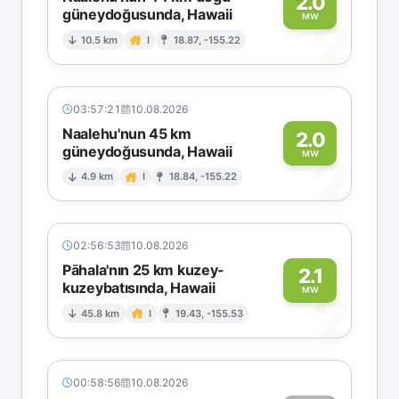
2.0
güneydoğusunda, Hawaii
2
MW
10.5 km
I
18.87, -155.22
03:57:21
10.08.2026
Naalehu'nun 45 km
2.0
güneydoğusunda, Hawaii
2
MW
4.9 km
I
18.84, -155.22
02:56:53
10.08.2026
Pāhala'nın 25 km kuzey-
2.1
kuzeybatısında, Hawaii
2
MW
45.8 km
I
19.43, -155.53
00:58:56
10.08.2026