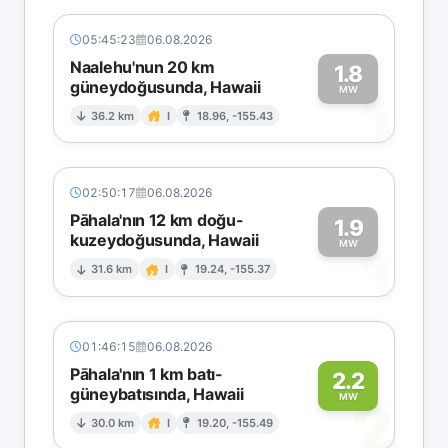
05:45:23
06.08.2026
Naalehu'nun 20 km
1.8
güneydoğusunda, Hawaii
1
MW
36.2 km
I
18.96, -155.43
02:50:17
06.08.2026
Pāhala'nın 12 km doğu-
1.9
kuzeydoğusunda, Hawaii
1
MW
31.6 km
I
19.24, -155.37
01:46:15
06.08.2026
Pāhala'nın 1 km batı-
2.2
güneybatısında, Hawaii
2
MW
30.0 km
I
19.20, -155.49