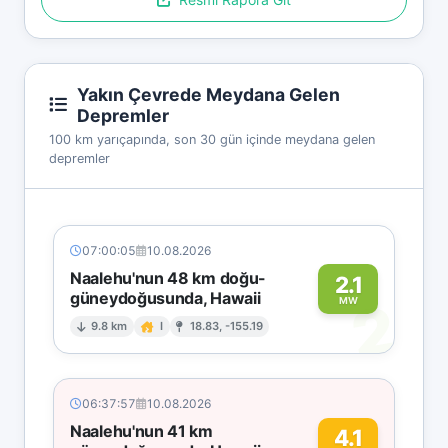
Yakın Çevrede Meydana Gelen
Depremler
100 km yarıçapında, son 30 gün içinde meydana gelen
depremler
07:00:05
10.08.2026
Naalehu'nun 48 km doğu-
2.1
güneydoğusunda, Hawaii
2
MW
9.8 km
I
18.83, -155.19
06:37:57
10.08.2026
Naalehu'nun 41 km
4.1