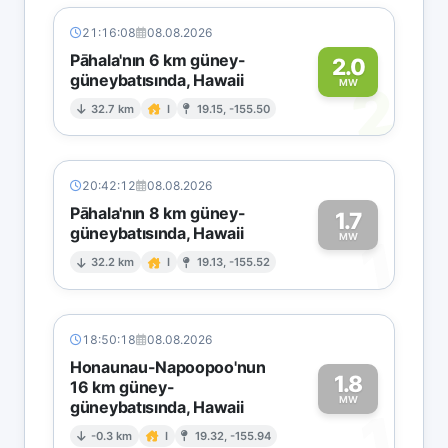
21:16:08
08.08.2026
Pāhala'nın 6 km güney-
2.0
güneybatısında, Hawaii
2
MW
32.7 km
I
19.15, -155.50
20:42:12
08.08.2026
Pāhala'nın 8 km güney-
1.7
güneybatısında, Hawaii
1
MW
32.2 km
I
19.13, -155.52
18:50:18
08.08.2026
Honaunau-Napoopoo'nun
1.8
16 km güney-
MW
güneybatısında, Hawaii
1
-0.3 km
I
19.32, -155.94