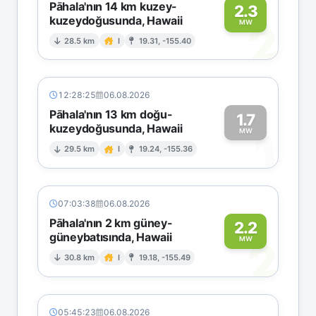
Pāhala'nın 14 km kuzey-
2.3
kuzeydoğusunda, Hawaii
2
MW
28.5 km
I
19.31, -155.40
12:28:25
06.08.2026
Pāhala'nın 13 km doğu-
1.7
kuzeydoğusunda, Hawaii
1
MW
29.5 km
I
19.24, -155.36
07:03:38
06.08.2026
Pāhala'nın 2 km güney-
2.2
güneybatısında, Hawaii
2
MW
30.8 km
I
19.18, -155.49
05:45:23
06.08.2026