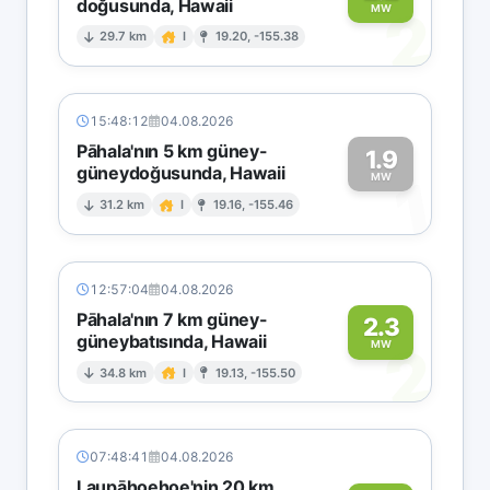
doğusunda, Hawaii
2
MW
29.7 km
I
19.20, -155.38
15:48:12
04.08.2026
Pāhala'nın 5 km güney-
1.9
güneydoğusunda, Hawaii
1
MW
31.2 km
I
19.16, -155.46
12:57:04
04.08.2026
Pāhala'nın 7 km güney-
2.3
güneybatısında, Hawaii
2
MW
34.8 km
I
19.13, -155.50
07:48:41
04.08.2026
Laupāhoehoe'nin 20 km