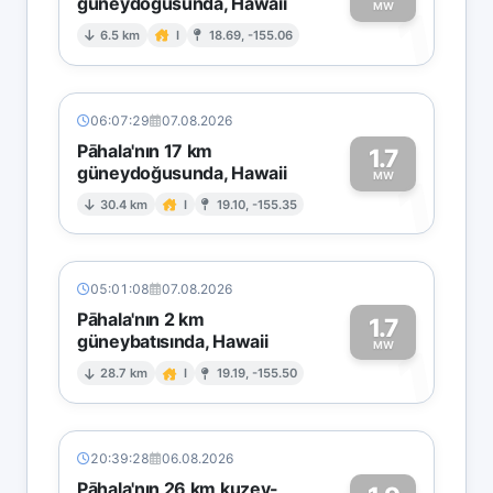
güneydoğusunda, Hawaii
1
MW
6.5 km
I
18.69, -155.06
06:07:29
07.08.2026
Pāhala'nın 17 km
1.7
güneydoğusunda, Hawaii
1
MW
30.4 km
I
19.10, -155.35
05:01:08
07.08.2026
Pāhala'nın 2 km
1.7
güneybatısında, Hawaii
1
MW
28.7 km
I
19.19, -155.50
20:39:28
06.08.2026
Pāhala'nın 26 km kuzey-