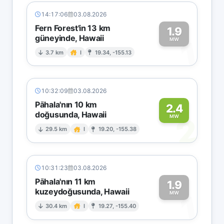
14:17:06
03.08.2026
Fern Forest'in 13 km
1.9
güneyinde, Hawaii
1
MW
3.7 km
I
19.34, -155.13
10:32:09
03.08.2026
Pāhala'nın 10 km
2.4
doğusunda, Hawaii
2
MW
29.5 km
I
19.20, -155.38
10:31:23
03.08.2026
Pāhala'nın 11 km
1.9
kuzeydoğusunda, Hawaii
1
MW
30.4 km
I
19.27, -155.40