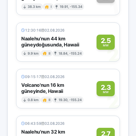
1
38.3 km
I
19.91, -155.34
12:30:16
02.08.2026
Naalehu'nun 44 km
2.5
güneydoğusunda, Hawaii
2
MW
9.9 km
II
18.84, -155.24
09:15:17
02.08.2026
Volcano'nun 16 km
2.3
güneyinde, Hawaii
2
MW
0.8 km
II
19.30, -155.24
06:43:59
02.08.2026
Naalehu'nun 32 km
2.7