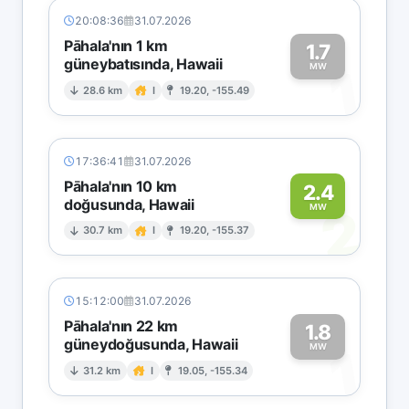
20:08:36
31.07.2026
Pāhala'nın 1 km
1.7
güneybatısında, Hawaii
1
MW
28.6 km
I
19.20, -155.49
17:36:41
31.07.2026
Pāhala'nın 10 km
2.4
doğusunda, Hawaii
2
MW
30.7 km
I
19.20, -155.37
15:12:00
31.07.2026
Pāhala'nın 22 km
1.8
güneydoğusunda, Hawaii
1
MW
31.2 km
I
19.05, -155.34