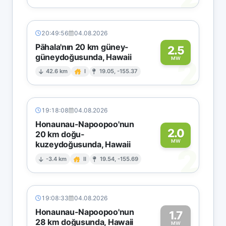
20:49:56
04.08.2026
Pāhala'nın 20 km güney-
2.5
güneydoğusunda, Hawaii
2
MW
42.6 km
I
19.05, -155.37
19:18:08
04.08.2026
Honaunau-Napoopoo'nun
2.0
20 km doğu-
MW
kuzeydoğusunda, Hawaii
2
-3.4 km
II
19.54, -155.69
19:08:33
04.08.2026
Honaunau-Napoopoo'nun
1.7
28 km doğusunda, Hawaii
MW