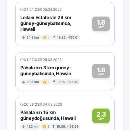
04:01:23
05.08.2026
Leilani Estates'in 29 km
1.8
güney-güneybatısında,
MW
Hawaii
1
34.9 km
I
19.22, -155.01
01:27:04
05.08.2026
Pāhala'nın 3 km güney-
1.8
güneybatısında, Hawaii
1
MW
29.6 km
I
19.18, -155.49
20:58:29
04.08.2026
Pāhala'nın 15 km
2.3
güneydoğusunda, Hawaii
2
MW
41.3 km
I
19.09, -155.39