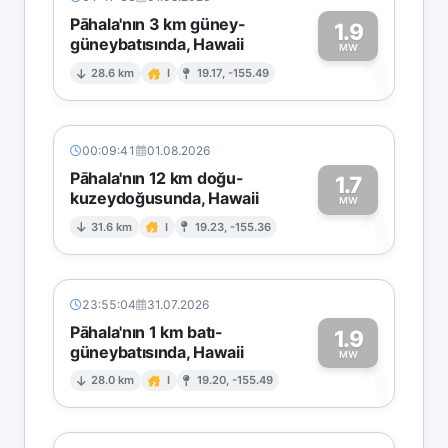
Pāhala'nın 3 km güney-
1.9
güneybatısında, Hawaii
1
MW
28.6 km
I
19.17, -155.49
00:09:41
01.08.2026
Pāhala'nın 12 km doğu-
1.7
kuzeydoğusunda, Hawaii
1
MW
31.6 km
I
19.23, -155.36
23:55:04
31.07.2026
Pāhala'nın 1 km batı-
1.9
güneybatısında, Hawaii
1
MW
28.0 km
I
19.20, -155.49