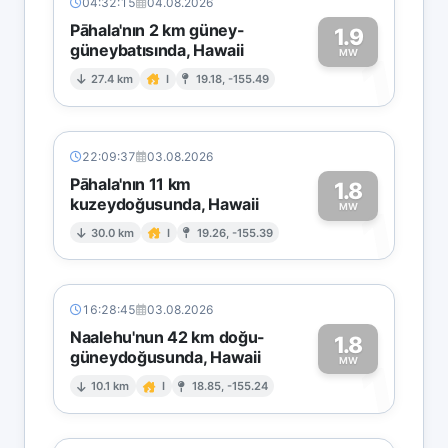
04:32:15
04.08.2026
Pāhala'nın 2 km güney-
1.9
güneybatısında, Hawaii
1
MW
27.4 km
I
19.18, -155.49
22:09:37
03.08.2026
Pāhala'nın 11 km
1.8
kuzeydoğusunda, Hawaii
1
MW
30.0 km
I
19.26, -155.39
16:28:45
03.08.2026
Naalehu'nun 42 km doğu-
1.8
güneydoğusunda, Hawaii
1
MW
10.1 km
I
18.85, -155.24