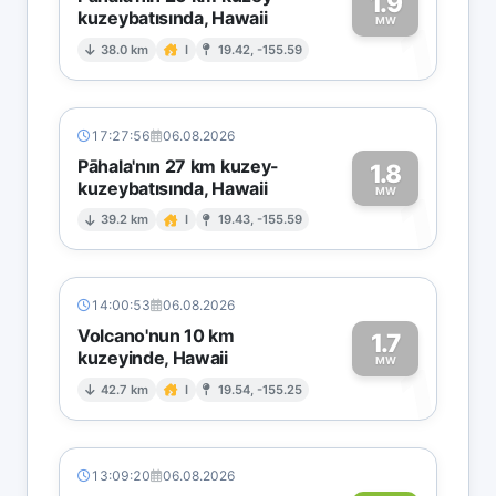
1.9
kuzeybatısında, Hawaii
1
MW
38.0 km
I
19.42, -155.59
17:27:56
06.08.2026
Pāhala'nın 27 km kuzey-
1.8
kuzeybatısında, Hawaii
1
MW
39.2 km
I
19.43, -155.59
14:00:53
06.08.2026
Volcano'nun 10 km
1.7
kuzeyinde, Hawaii
1
MW
42.7 km
I
19.54, -155.25
13:09:20
06.08.2026