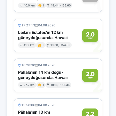
1
40.0 km
I
19.44, -155.60
17:27:13
04.08.2026
Leilani Estates'in 12 km
2.0
güneydoğusunda, Hawaii
2
MW
41.2 km
I
19.38, -154.85
16:28:30
04.08.2026
Pāhala'nın 14 km doğu-
2.0
güneydoğusunda, Hawaii
2
MW
27.2 km
I
19.16, -155.35
15:58:06
04.08.2026
Pāhala'nın 10 km
2.2