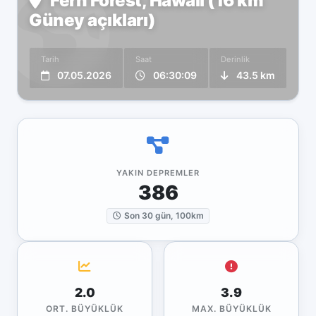
Fern Forest, Hawaii (16 km
Güney açıkları)
Tarih
Saat
Derinlik
07.05.2026
06:30:09
43.5 km
YAKIN DEPREMLER
386
Son 30 gün, 100km
2.0
3.9
ORT. BÜYÜKLÜK
MAX. BÜYÜKLÜK