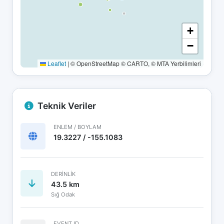
+
−
Leaflet
|
© OpenStreetMap © CARTO, © MTA Yerbilimleri
Teknik Veriler
ENLEM / BOYLAM
19.3227 / -155.1083
DERINLIK
43.5 km
Sığ Odak
EVENT ID