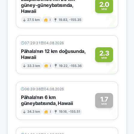
2.0
güney-güneybatısında,
MW
Hawaii
2
27.5 km
I
19.83, -155.35
07:29:31
04.08.2026
Pāhala'nın 12 km doğusunda,
2.3
Hawaii
2
MW
33.3 km
I
19.22, -155.36
06:39:38
04.08.2026
Pāhala'nın 6 km
1.7
güneybatısında, Hawaii
1
MW
34.3 km
I
19.16, -155.51