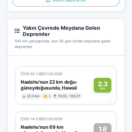
Yakın Çevrede Meydana Gelen
Depremler
100 km yarıçapında, son 30 gün içinde meydana gelen
depremler
08:35:13
07.08.2026
Naalehu'nun 22 km doğu-
2.3
güneydoğusunda, Hawaii
2
MW
33.3 km
I
19.03, -155.37
06:14:23
07.08.2026
Naalehu'nun 69 km
1.8