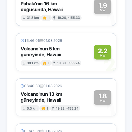
Pāhala'nın 16 km
1.9
doğusunda, Hawaii
1
MW
31.8 km
I
19.20, -155.33
16:46:05
01.08.2026
Volcano'nun 5 km
2.2
güneyinde, Hawaii
2
MW
38.1 km
I
19.39, -155.24
08:40:33
01.08.2026
Volcano'nun 13 km
1.8
güneyinde, Hawaii
1
MW
5.0 km
I
19.32, -155.24
01:47:38
01.08.2026