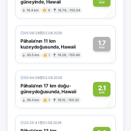
güneyinde, Hawaii
2
MW
16.4 km
II
18.78, -155.54
05:08:28
02.08.2026
Pāhala'nın 11 km
1.7
kuzeydoğusunda, Hawaii
1
MW
30.5 km
I
19.28, -155.40
00:44:06
02.08.2026
Pāhala'nın 17 km doğu-
2.1
güneydoğusunda, Hawaii
2
MW
39.4 km
I
19.15, -155.32
20:25:41
01.08.2026
Pāhala'nın 13 km