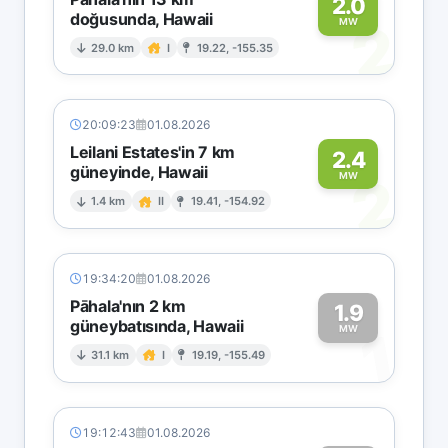
2.0
doğusunda, Hawaii
2
MW
29.0 km
I
19.22, -155.35
20:09:23
01.08.2026
Leilani Estates'in 7 km
2.4
güneyinde, Hawaii
2
MW
1.4 km
II
19.41, -154.92
19:34:20
01.08.2026
Pāhala'nın 2 km
1.9
güneybatısında, Hawaii
1
MW
31.1 km
I
19.19, -155.49
19:12:43
01.08.2026