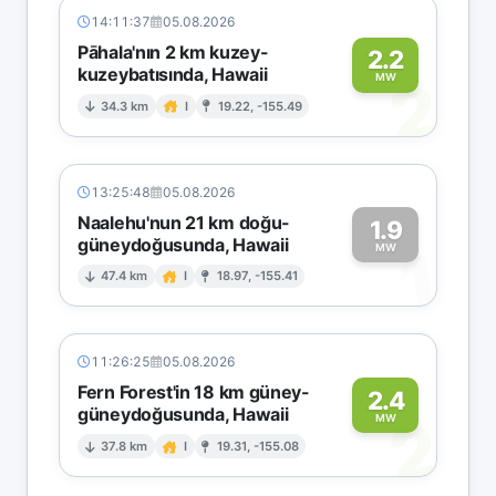
14:11:37
05.08.2026
Pāhala'nın 2 km kuzey-
2.2
kuzeybatısında, Hawaii
2
MW
34.3 km
I
19.22, -155.49
13:25:48
05.08.2026
Naalehu'nun 21 km doğu-
1.9
güneydoğusunda, Hawaii
1
MW
47.4 km
I
18.97, -155.41
11:26:25
05.08.2026
Fern Forest'in 18 km güney-
2.4
güneydoğusunda, Hawaii
2
MW
37.8 km
I
19.31, -155.08