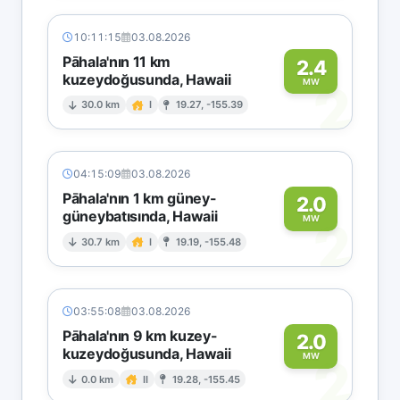
10:11:15
03.08.2026
Pāhala'nın 11 km
2.4
kuzeydoğusunda, Hawaii
2
MW
30.0 km
I
19.27, -155.39
04:15:09
03.08.2026
Pāhala'nın 1 km güney-
2.0
güneybatısında, Hawaii
2
MW
30.7 km
I
19.19, -155.48
03:55:08
03.08.2026
Pāhala'nın 9 km kuzey-
2.0
kuzeydoğusunda, Hawaii
2
MW
0.0 km
II
19.28, -155.45