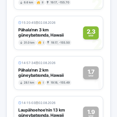
2
6.6 km
II
19.17, -155.70
15:20:45
02.08.2026
Pāhala'nın 3 km
2.3
güneybatısında, Hawaii
2
MW
31.0 km
I
19.17, -155.50
14:57:34
02.08.2026
Pāhala'nın 2 km
1.7
güneybatısında, Hawaii
1
MW
28.1 km
I
19.18, -155.49
14:15:03
02.08.2026
Laupāhoehoe'nin 13 km
1.9
güneybatısında, Hawaii
MW