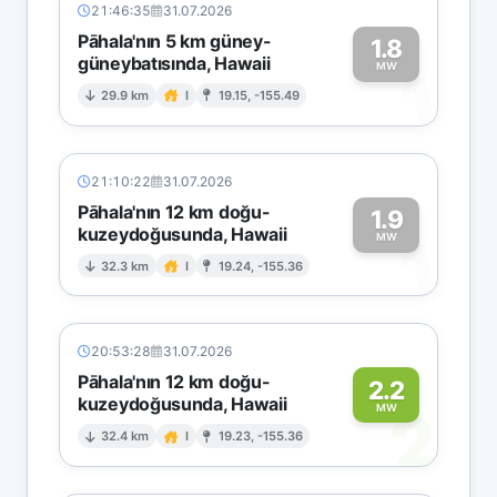
21:46:35
31.07.2026
Pāhala'nın 5 km güney-
1.8
güneybatısında, Hawaii
1
MW
29.9 km
I
19.15, -155.49
21:10:22
31.07.2026
Pāhala'nın 12 km doğu-
1.9
kuzeydoğusunda, Hawaii
1
MW
32.3 km
I
19.24, -155.36
20:53:28
31.07.2026
Pāhala'nın 12 km doğu-
2.2
kuzeydoğusunda, Hawaii
2
MW
32.4 km
I
19.23, -155.36