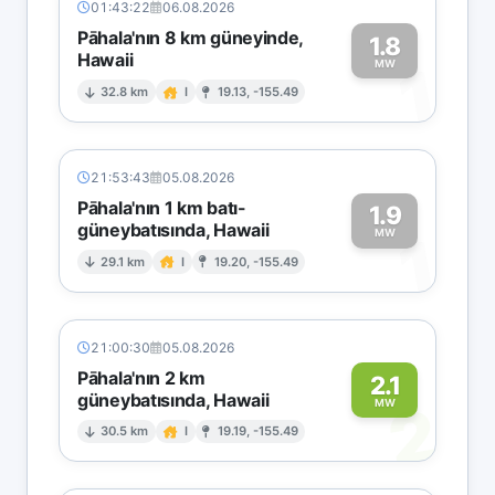
01:43:22
06.08.2026
Pāhala'nın 8 km güneyinde,
1.8
Hawaii
1
MW
32.8 km
I
19.13, -155.49
21:53:43
05.08.2026
Pāhala'nın 1 km batı-
1.9
güneybatısında, Hawaii
1
MW
29.1 km
I
19.20, -155.49
21:00:30
05.08.2026
Pāhala'nın 2 km
2.1
güneybatısında, Hawaii
2
MW
30.5 km
I
19.19, -155.49