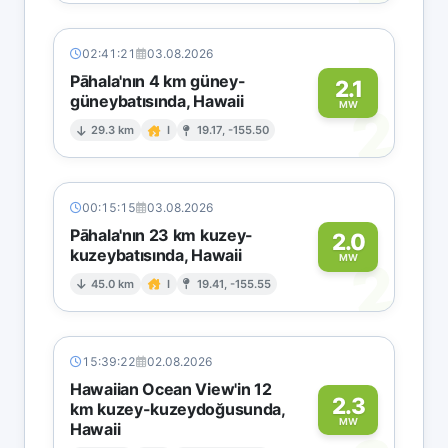
02:41:21
03.08.2026
Pāhala'nın 4 km güney-
2.1
güneybatısında, Hawaii
2
MW
29.3 km
I
19.17, -155.50
00:15:15
03.08.2026
Pāhala'nın 23 km kuzey-
2.0
kuzeybatısında, Hawaii
2
MW
45.0 km
I
19.41, -155.55
15:39:22
02.08.2026
Hawaiian Ocean View'in 12
2.3
km kuzey-kuzeydoğusunda,
MW
Hawaii