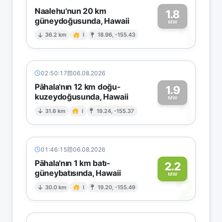
Naalehu'nun 20 km
1.8
güneydoğusunda, Hawaii
1
MW
36.2 km
I
18.96, -155.43
02:50:17
06.08.2026
Pāhala'nın 12 km doğu-
1.9
kuzeydoğusunda, Hawaii
1
MW
31.6 km
I
19.24, -155.37
01:46:15
06.08.2026
Pāhala'nın 1 km batı-
2.2
güneybatısında, Hawaii
2
MW
30.0 km
I
19.20, -155.49