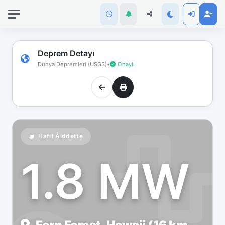
İnternet
bağlantınız
koptu!
Çevrimdışı
Deprem Detayı
moddasınız.
Dünya Depremleri (USGS)
•
Onaylı
Hafif Åiddette
1.8 MW