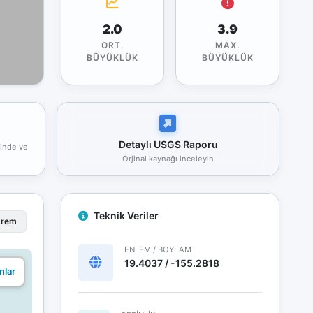
2.0
3.9
ORT.
MAX.
BÜYÜKLÜK
BÜYÜKLÜK
Detaylı USGS Raporu
rinde ve
Orjinal kaynağı inceleyin
Teknik Veriler
prem
ENLEM / BOYLAM
19.4037 / -155.2818