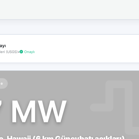
İnternet
bağlantınız
koptu!
Çevrimdışı
moddasınız.
ayı
eri (USGS)
•
Onaylı
te
7 MW
, Hawaii (6 km Güneybatı açıkları)