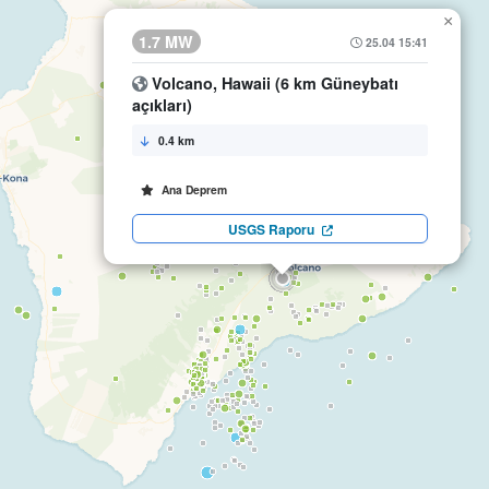
×
1.7 MW
25.04 15:41
Volcano, Hawaii (6 km Güneybatı
açıkları)
0.4 km
Ana Deprem
USGS Raporu