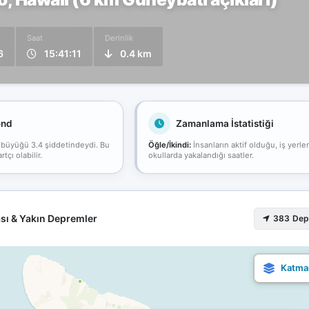
Saat
Derinlik
6
15:41:11
0.4 km
end
Zamanlama İstatistiği
 büyüğü 3.4 şiddetindeydi. Bu
Öğle/İkindi:
İnsanların aktif olduğu, iş yerle
çı olabilir.
okullarda yakalandığı saatler.
sı & Yakın Depremler
383 De