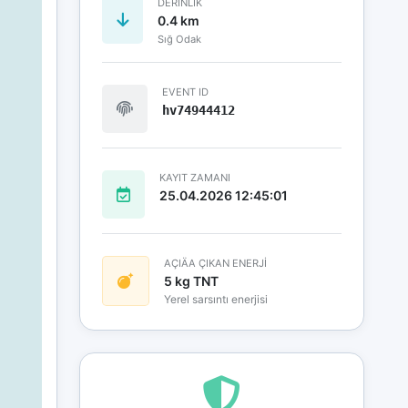
DERINLIK
0.4 km
Sığ Odak
EVENT ID
hv74944412
KAYIT ZAMANI
25.04.2026 12:45:01
AÇIÄA ÇIKAN ENERJİ
5 kg TNT
Yerel sarsıntı enerjisi