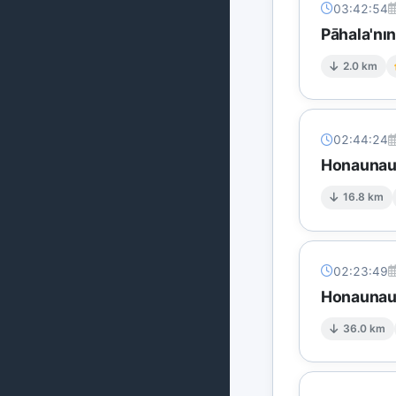
03:42:54
Pāhala'nı
2.0 km
02:44:24
Honaunau
16.8 km
02:23:49
Honaunau
36.0 km