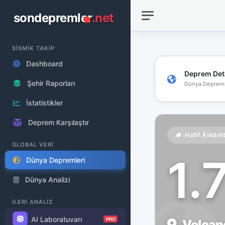
sondepremler
.net
SİSMİK TAKİP
Dashboard
Deprem Det
Şehir Raporları
Dünya Depreml
İstatistikler
Deprem Karşılaştır
Hafif Åiddet
GLOBAL VERİ
1.
Dünya Depremleri
Dünya Analizi
İLERİ ANALİZ
AI Laboratuvarı
PRO
Volcano