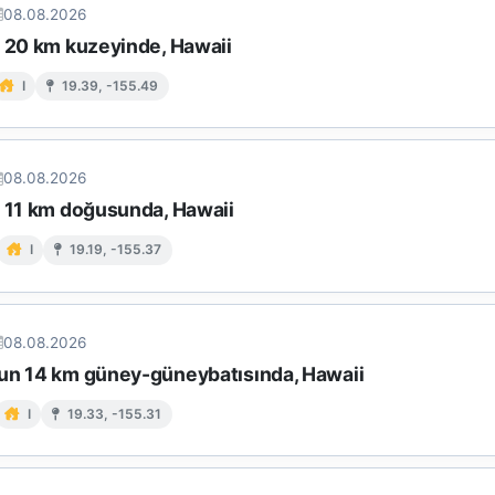
08.08.2026
n 20 km kuzeyinde, Hawaii
I
19.39, -155.49
08.08.2026
n 11 km doğusunda, Hawaii
I
19.19, -155.37
08.08.2026
un 14 km güney-güneybatısında, Hawaii
I
19.33, -155.31