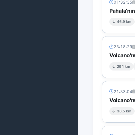
01:32:35
Pāhala'nı
46.9 km
23:18:29
Volcano'n
29.1 km
21:33:04
Volcano'n
36.5 km