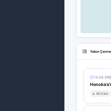
Yakın Çevre
10:28:39
Honoka‘a'
40.3 km