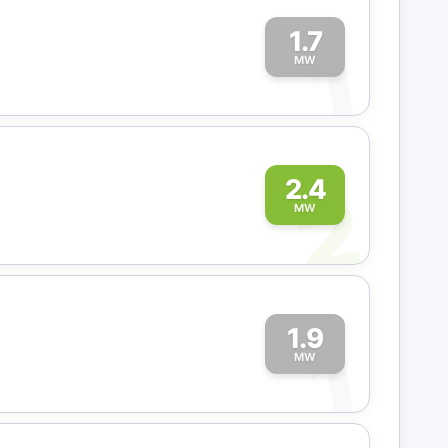
1.7
1
MW
2
2.4
MW
1.9
1
MW