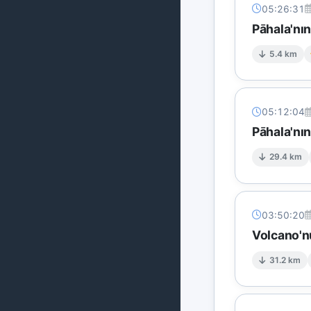
05:26:31
Pāhala'nı
5.4 km
05:12:04
Pāhala'nı
29.4 km
03:50:20
Volcano'n
31.2 km