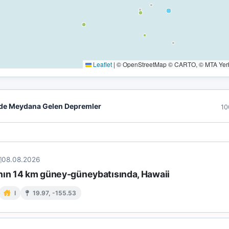
Leaflet
|
© OpenStreetMap © CARTO, © MTA Yerbi
de Meydana Gelen Depremler
10
08.08.2026
nın 14 km güney-güneybatısında, Hawaii
I
19.97, -155.53