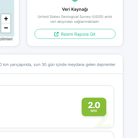
Veri Kaynağı
United States Geological Survey (USGS) anlık
+
veri akışından sağlanmaktadır.
−
Resmi Rapora Git
limleri
0 km yarıçapında, son 30 gün içinde meydana gelen depremler
2
2.0
MW