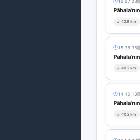
16:27:23
Pāhala'nı
42.9 km
15:38:35
Pāhala'nı
40.2 km
14:16:18
Pāhala'nı
40.2 km