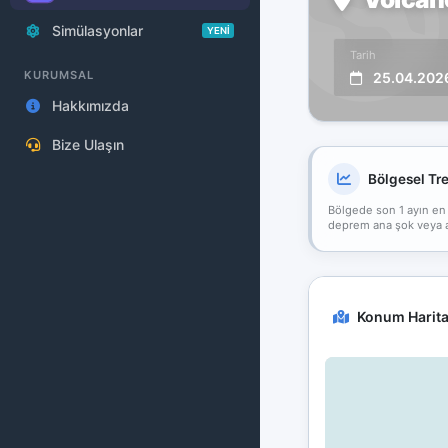
Simülasyonlar
YENİ
Tarih
KURUMSAL
25.04.202
Hakkımızda
Bize Ulaşın
Bölgesel Tr
Bölgede son 1 ayın en
deprem ana şok veya art
Konum Harita