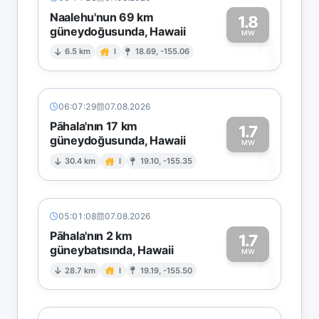
Naalehu'nun 69 km
1.8
güneydoğusunda, Hawaii
1
MW
6.5 km
I
18.69, -155.06
06:07:29
07.08.2026
Pāhala'nın 17 km
1.7
güneydoğusunda, Hawaii
1
MW
30.4 km
I
19.10, -155.35
05:01:08
07.08.2026
Pāhala'nın 2 km
1.7
güneybatısında, Hawaii
1
MW
28.7 km
I
19.19, -155.50