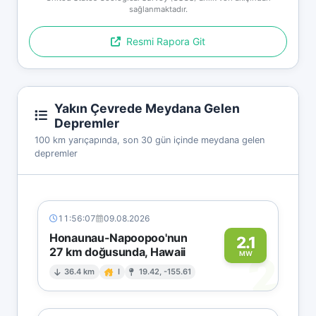
sağlanmaktadır.
Resmi Rapora Git
Yakın Çevrede Meydana Gelen
Depremler
100 km yarıçapında, son 30 gün içinde meydana gelen
depremler
11:56:07
09.08.2026
Honaunau-Napoopoo'nun
2.1
27 km doğusunda, Hawaii
2
MW
36.4 km
I
19.42, -155.61