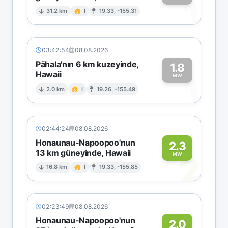
1
31.2 km
I
19.33, -155.31
03:42:54
08.08.2026
Pāhala'nın 6 km kuzeyinde,
1.8
Hawaii
1
MW
2.0 km
I
19.26, -155.49
02:44:24
08.08.2026
Honaunau-Napoopoo'nun
2.3
13 km güneyinde, Hawaii
2
MW
16.8 km
I
19.33, -155.85
02:23:49
08.08.2026
Honaunau-Napoopoo'nun
2.0