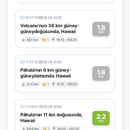
18:07:59
08.08.2026
Volcano'nun 36 km güney-
1.8
güneydoğusunda, Hawaii
1
MW
38.1 km
I
19.13, -155.13
17:57:33
08.08.2026
Pāhala'nın 6 km güney-
1.8
güneybatısında, Hawaii
1
MW
31.2 km
I
19.15, -155.51
17:04:01
08.08.2026
Pāhala'nın 11 km doğusunda,
2.2
Hawaii
MW
29.9 km
I
19.20, -155.37