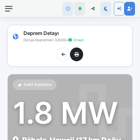
İnternet
bağlantınız
koptu!
Çevrimdışı
Deprem Detayı
moddasınız.
Dünya Depremleri (USGS)
•
Onaylı
Hafif Åiddette
1.8 MW