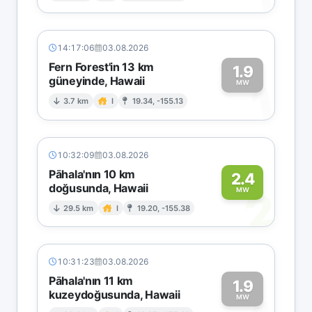
14:17:06
03.08.2026
Fern Forest'in 13 km
1.9
güneyinde, Hawaii
1
MW
3.7 km
I
19.34, -155.13
10:32:09
03.08.2026
Pāhala'nın 10 km
2.4
doğusunda, Hawaii
2
MW
29.5 km
I
19.20, -155.38
10:31:23
03.08.2026
Pāhala'nın 11 km
1.9
kuzeydoğusunda, Hawaii
MW