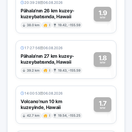
20:39:28
06.08.2026
Pāhala'nın 26 km kuzey-
1.9
kuzeybatısında, Hawaii
1
MW
38.0 km
I
19.42, -155.59
17:27:56
06.08.2026
Pāhala'nın 27 km kuzey-
1.8
kuzeybatısında, Hawaii
1
MW
39.2 km
I
19.43, -155.59
14:00:53
06.08.2026
Volcano'nun 10 km
1.7
kuzeyinde, Hawaii
1
MW
42.7 km
I
19.54, -155.25