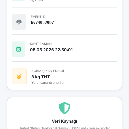
EVENT ID
hv74952997
KAYIT ZAMANI
05.05.2026 22:50:01
AÇIÄA ÇIKAN ENERJİ
8 kg TNT
Yerel sarsıntı enerjisi
Veri Kaynağı
United States Geological Survey (USGS) anlık veri akışından