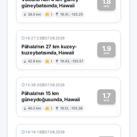
1.8
güneybatısında, Hawaii
1
MW
36.5 km
I
19.41, -155.25
16:27:23
07.08.2026
Pāhala'nın 27 km kuzey-
1.9
kuzeybatısında, Hawaii
1
MW
42.9 km
I
19.43, -155.57
15:38:35
07.08.2026
Pāhala'nın 15 km
1.7
güneydoğusunda, Hawaii
1
MW
40.2 km
I
19.12, -155.36
14:16:18
07.08.2026