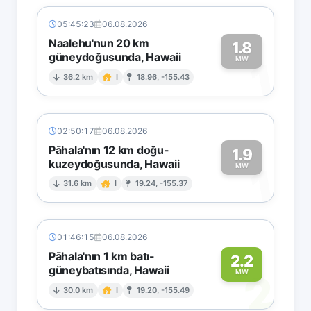
05:45:23
06.08.2026
Naalehu'nun 20 km
1.8
güneydoğusunda, Hawaii
1
MW
36.2 km
I
18.96, -155.43
02:50:17
06.08.2026
Pāhala'nın 12 km doğu-
1.9
kuzeydoğusunda, Hawaii
1
MW
31.6 km
I
19.24, -155.37
01:46:15
06.08.2026
Pāhala'nın 1 km batı-
2.2
güneybatısında, Hawaii
2
MW
30.0 km
I
19.20, -155.49