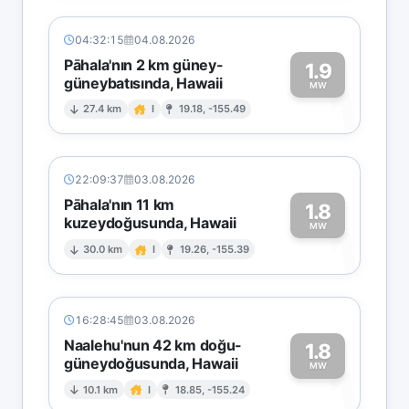
04:32:15
04.08.2026
Pāhala'nın 2 km güney-
1.9
güneybatısında, Hawaii
1
MW
27.4 km
I
19.18, -155.49
22:09:37
03.08.2026
Pāhala'nın 11 km
1.8
kuzeydoğusunda, Hawaii
1
MW
30.0 km
I
19.26, -155.39
16:28:45
03.08.2026
Naalehu'nun 42 km doğu-
1.8
güneydoğusunda, Hawaii
1
MW
10.1 km
I
18.85, -155.24