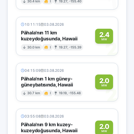
1
30.4 km
I
19.27, -155.40
10:11:15
03.08.2026
Pāhala'nın 11 km
2.4
kuzeydoğusunda, Hawaii
2
MW
30.0 km
I
19.27, -155.39
04:15:09
03.08.2026
Pāhala'nın 1 km güney-
2.0
güneybatısında, Hawaii
2
MW
30.7 km
I
19.19, -155.48
03:55:08
03.08.2026
Pāhala'nın 9 km kuzey-
2.0
kuzeydoğusunda, Hawaii
MW