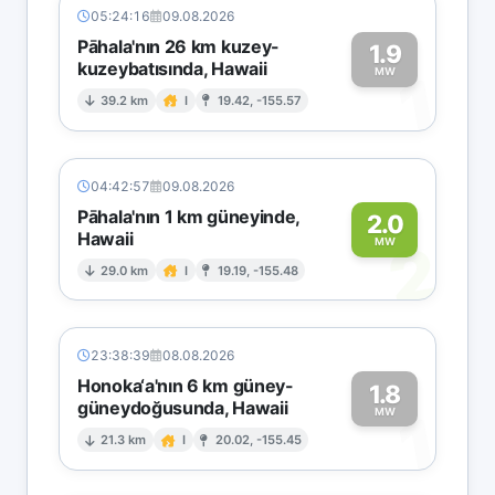
05:24:16
09.08.2026
Pāhala'nın 26 km kuzey-
1.9
kuzeybatısında, Hawaii
1
MW
39.2 km
I
19.42, -155.57
04:42:57
09.08.2026
Pāhala'nın 1 km güneyinde,
2.0
Hawaii
2
MW
29.0 km
I
19.19, -155.48
23:38:39
08.08.2026
Honoka‘a'nın 6 km güney-
1.8
güneydoğusunda, Hawaii
1
MW
21.3 km
I
20.02, -155.45