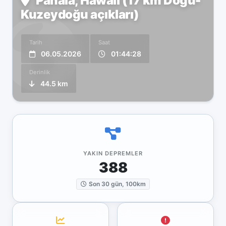
Pāhala, Hawaii (17 km Doğu-
Kuzeydoğu açıkları)
Tarih
Saat
06.05.2026
01:44:28
Derinlik
44.5 km
YAKIN DEPREMLER
388
Son 30 gün, 100km