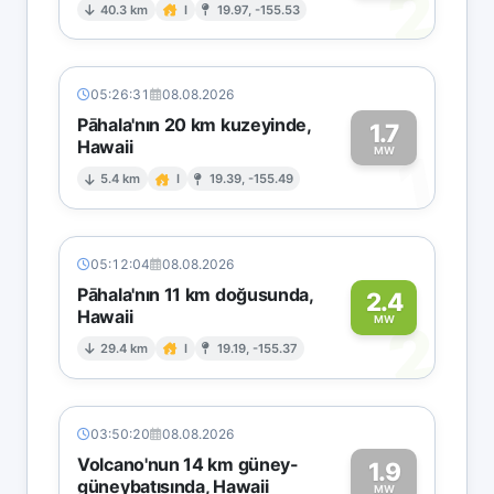
2
40.3 km
I
19.97, -155.53
05:26:31
08.08.2026
Pāhala'nın 20 km kuzeyinde,
1.7
Hawaii
1
MW
5.4 km
I
19.39, -155.49
05:12:04
08.08.2026
Pāhala'nın 11 km doğusunda,
2.4
Hawaii
2
MW
29.4 km
I
19.19, -155.37
03:50:20
08.08.2026
Volcano'nun 14 km güney-
1.9
güneybatısında, Hawaii
MW