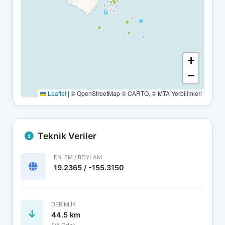
+
−
Leaflet
|
© OpenStreetMap © CARTO, © MTA Yerbilimleri
Teknik Veriler
ENLEM / BOYLAM
19.2365 / -155.3150
DERINLIK
44.5 km
Sığ Odak