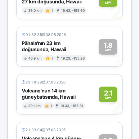
27 km doğusunda, Hawaii
2
MW
36.0 km
I
19.43, -155.60
01:32:35
08.08.2026
Pāhala'nın 23 km
1.8
doğusunda, Hawaii
1
MW
46.9 km
I
19.23, -155.26
23:18:29
07.08.2026
Volcano'nun 14 km
2.1
güneybatısında, Hawaii
2
MW
29.1 km
I
19.33, -155.31
21:33:04
07.08.2026
Volcano'nun 4 km güney-