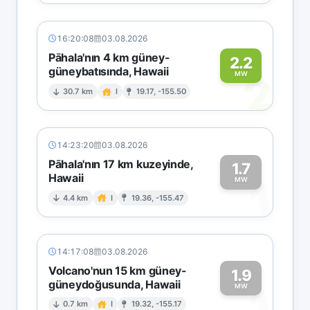
16:20:08
03.08.2026
Pāhala'nın 4 km güney-
2.2
güneybatısında, Hawaii
2
MW
30.7 km
I
19.17, -155.50
14:23:20
03.08.2026
Pāhala'nın 17 km kuzeyinde,
1.7
Hawaii
1
MW
4.4 km
I
19.36, -155.47
14:17:08
03.08.2026
Volcano'nun 15 km güney-
1.9
güneydoğusunda, Hawaii
1
MW
0.7 km
I
19.32, -155.17