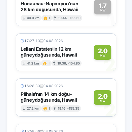
Honaunau-Napoopoo'nun
1.7
28 km doğusunda, Hawaii
1
MW
40.0 km
I
19.44, -155.60
17:27:13
04.08.2026
Leilani Estates'in 12 km
2.0
güneydoğusunda, Hawaii
2
MW
41.2 km
I
19.38, -154.85
16:28:30
04.08.2026
Pāhala'nın 14 km doğu-
2.0
güneydoğusunda, Hawaii
2
MW
27.2 km
I
19.16, -155.35
15:58:06
04.08.2026