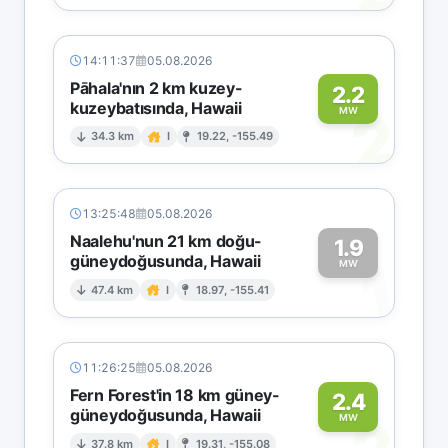
14:11:37
05.08.2026
Pāhala'nın 2 km kuzey-
2.2
kuzeybatısında, Hawaii
2
MW
34.3 km
I
19.22, -155.49
13:25:48
05.08.2026
Naalehu'nun 21 km doğu-
1.9
güneydoğusunda, Hawaii
1
MW
47.4 km
I
18.97, -155.41
11:26:25
05.08.2026
Fern Forest'in 18 km güney-
2.4
güneydoğusunda, Hawaii
MW
37.8 km
I
19.31, -155.08