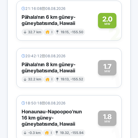
21:16:08
08.08.2026
Pāhala'nın 6 km güney-
2.0
güneybatısında, Hawaii
2
MW
32.7 km
I
19.15, -155.50
20:42:12
08.08.2026
Pāhala'nın 8 km güney-
1.7
güneybatısında, Hawaii
1
MW
32.2 km
I
19.13, -155.52
18:50:18
08.08.2026
Honaunau-Napoopoo'nun
1.8
16 km güney-
MW
güneybatısında, Hawaii
1
-0.3 km
I
19.32, -155.94