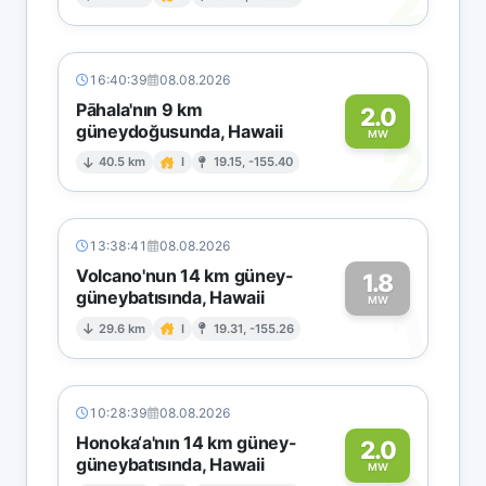
2
16:40:39
08.08.2026
Pāhala'nın 9 km
2.0
güneydoğusunda, Hawaii
2
MW
40.5 km
I
19.15, -155.40
13:38:41
08.08.2026
Volcano'nun 14 km güney-
1.8
güneybatısında, Hawaii
1
MW
29.6 km
I
19.31, -155.26
10:28:39
08.08.2026
Honoka‘a'nın 14 km güney-
2.0
güneybatısında, Hawaii
MW