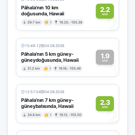
Pāhala'nın 10 km
2.2
doğusunda, Hawaii
2
MW
29.7 km
I
19.20, -155.38
15:48:12
04.08.2026
Pāhala'nın 5 km güney-
1.9
güneydoğusunda, Hawaii
1
MW
31.2 km
I
19.16, -155.46
12:57:04
04.08.2026
Pāhala'nın 7 km güney-
2.3
güneybatısında, Hawaii
2
MW
34.8 km
I
19.13, -155.50