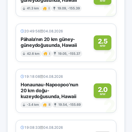
2
MW
41.3 km
I
19.09, -155.39
20:49:56
04.08.2026
Pāhala'nın 20 km güney-
2.5
güneydoğusunda, Hawaii
2
MW
42.6 km
I
19.05, -155.37
19:18:08
04.08.2026
Honaunau-Napoopoo'nun
2.0
20 km doğu-
MW
kuzeydoğusunda, Hawaii
2
-3.4 km
II
19.54, -155.69
19:08:33
04.08.2026