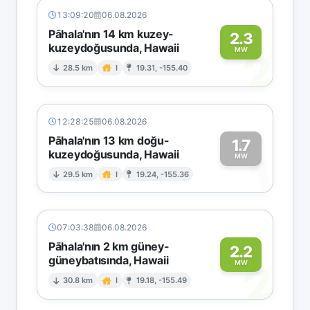
13:09:20
06.08.2026
Pāhala'nın 14 km kuzey-
2.3
kuzeydoğusunda, Hawaii
2
MW
28.5 km
I
19.31, -155.40
12:28:25
06.08.2026
Pāhala'nın 13 km doğu-
1.7
kuzeydoğusunda, Hawaii
1
MW
29.5 km
I
19.24, -155.36
07:03:38
06.08.2026
Pāhala'nın 2 km güney-
2.2
güneybatısında, Hawaii
2
MW
30.8 km
I
19.18, -155.49