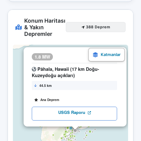
Konum Haritası
& Yakın
388 Deprem
Depremler
×
1.8 MW
06.05 01:44
Pāhala, Hawaii (17 km Doğu-
Kuzeydoğu açıkları)
44.5 km
Ana Deprem
USGS Raporu