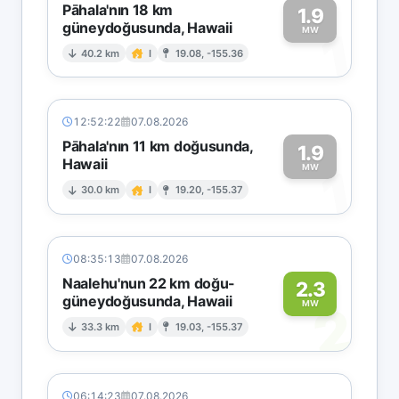
Pāhala'nın 18 km
1.9
güneydoğusunda, Hawaii
1
MW
40.2 km
I
19.08, -155.36
12:52:22
07.08.2026
Pāhala'nın 11 km doğusunda,
1.9
Hawaii
1
MW
30.0 km
I
19.20, -155.37
08:35:13
07.08.2026
Naalehu'nun 22 km doğu-
2.3
güneydoğusunda, Hawaii
2
MW
33.3 km
I
19.03, -155.37
06:14:23
07.08.2026