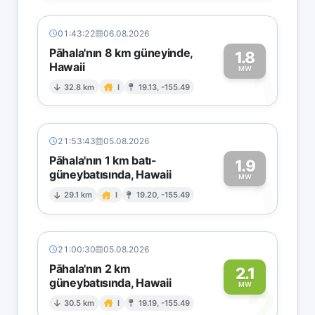
01:43:22
06.08.2026
Pāhala'nın 8 km güneyinde,
1.8
Hawaii
1
MW
32.8 km
I
19.13, -155.49
21:53:43
05.08.2026
Pāhala'nın 1 km batı-
1.9
güneybatısında, Hawaii
1
MW
29.1 km
I
19.20, -155.49
21:00:30
05.08.2026
Pāhala'nın 2 km
2.1
güneybatısında, Hawaii
2
MW
30.5 km
I
19.19, -155.49