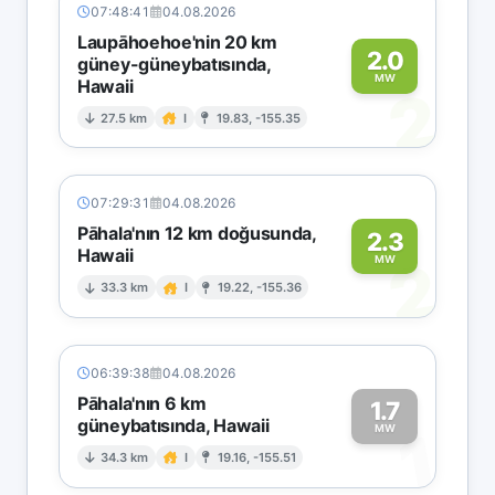
07:48:41
04.08.2026
Laupāhoehoe'nin 20 km
2.0
güney-güneybatısında,
MW
Hawaii
2
27.5 km
I
19.83, -155.35
07:29:31
04.08.2026
Pāhala'nın 12 km doğusunda,
2.3
Hawaii
2
MW
33.3 km
I
19.22, -155.36
06:39:38
04.08.2026
Pāhala'nın 6 km
1.7
güneybatısında, Hawaii
1
MW
34.3 km
I
19.16, -155.51