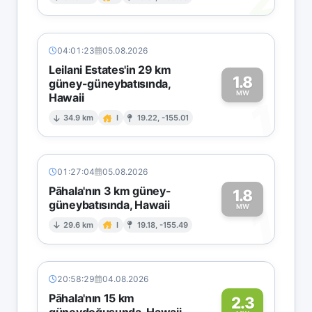
2
04:01:23
05.08.2026
Leilani Estates'in 29 km
1.8
güney-güneybatısında,
MW
Hawaii
1
34.9 km
I
19.22, -155.01
01:27:04
05.08.2026
Pāhala'nın 3 km güney-
1.8
güneybatısında, Hawaii
1
MW
29.6 km
I
19.18, -155.49
20:58:29
04.08.2026
Pāhala'nın 15 km
2.3
güneydoğusunda, Hawaii