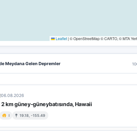
Leaflet
|
© OpenStreetMap © CARTO, © MTA Yerbi
de Meydana Gelen Depremler
10
06.08.2026
n 2 km güney-güneybatısında, Hawaii
I
19.18, -155.49