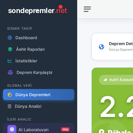
sondepremler
.net
SİSMİK TAKİP
Dashboard
Deprem Det
Åehir Raporları
Dünya Depreml
İstatistikler
Deprem Karşılaştır
Hafif Åiddet
GLOBAL VERİ
2
Dünya Depremleri
Dünya Analizi
İLERİ ANALİZ
AI Laboratuvarı
PRO
Pāhala,