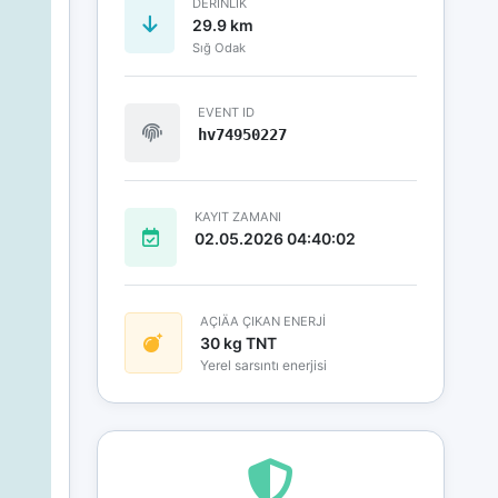
DERINLIK
29.9 km
Sığ Odak
EVENT ID
hv74950227
KAYIT ZAMANI
02.05.2026 04:40:02
AÇIÄA ÇIKAN ENERJİ
30 kg TNT
Yerel sarsıntı enerjisi