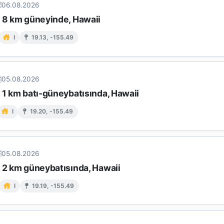
06.08.2026
n 8 km güneyinde, Hawaii
I
19.13, -155.49
05.08.2026
 1 km batı-güneybatısında, Hawaii
I
19.20, -155.49
05.08.2026
n 2 km güneybatısında, Hawaii
I
19.19, -155.49