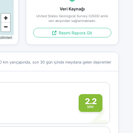
Veri Kaynağı
United States Geological Survey (USGS) anlık
+
veri akışından sağlanmaktadır.
−
Resmi Rapora Git
limleri
0 km yarıçapında, son 30 gün içinde meydana gelen depremler
2
2.2
MW