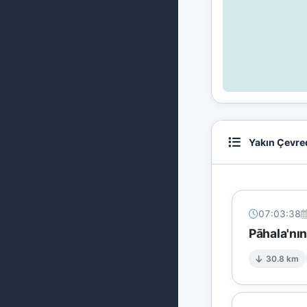
Yakın Çevre
07:03:38
Pāhala'nı
30.8 km