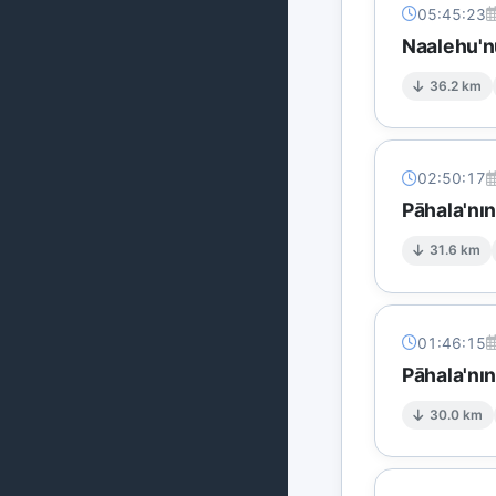
05:45:23
Naalehu'n
36.2 km
02:50:17
Pāhala'nı
31.6 km
01:46:15
Pāhala'nın
30.0 km