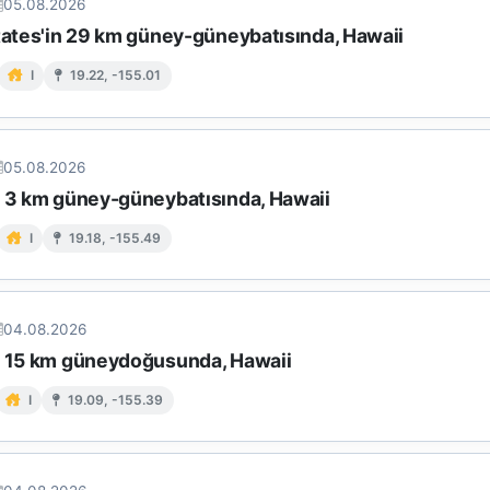
05.08.2026
states'in 29 km güney-güneybatısında, Hawaii
I
19.22, -155.01
05.08.2026
n 3 km güney-güneybatısında, Hawaii
I
19.18, -155.49
04.08.2026
n 15 km güneydoğusunda, Hawaii
I
19.09, -155.39