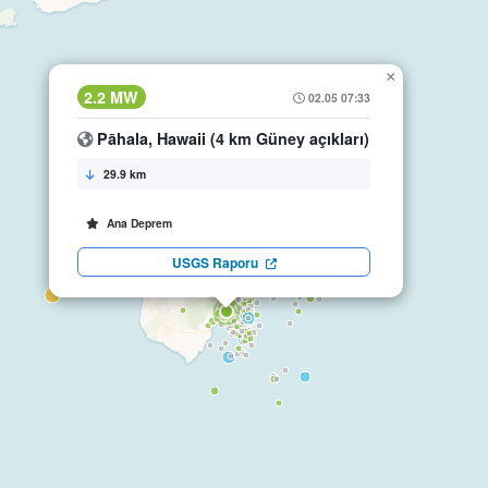
×
2.2 MW
02.05 07:33
Pāhala, Hawaii (4 km Güney açıkları)
29.9 km
Ana Deprem
USGS Raporu