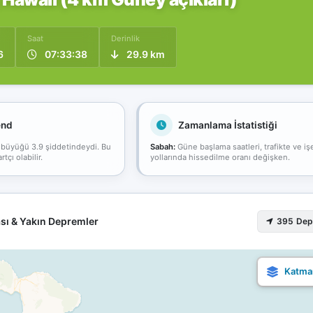
Saat
Derinlik
6
07:33:38
29.9 km
end
Zamanlama İstatistiği
 büyüğü 3.9 şiddetindeydi. Bu
Sabah:
Güne başlama saatleri, trafikte ve iş
çı olabilir.
yollarında hissedilme oranı değişken.
sı & Yakın Depremler
395 De