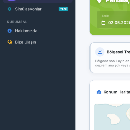
Simülasyonlar
YENİ
Tarih
KURUMSAL
02.05.202
Hakkımızda
Bize Ulaşın
Bölgesel Tr
Bölgede son 1 ayın en
deprem ana şok veya art
Konum Harita