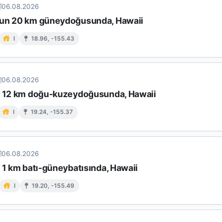
06.08.2026
un 20 km güneydoğusunda, Hawaii
I
18.96, -155.43
06.08.2026
n 12 km doğu-kuzeydoğusunda, Hawaii
I
19.24, -155.37
06.08.2026
 1 km batı-güneybatısında, Hawaii
I
19.20, -155.49