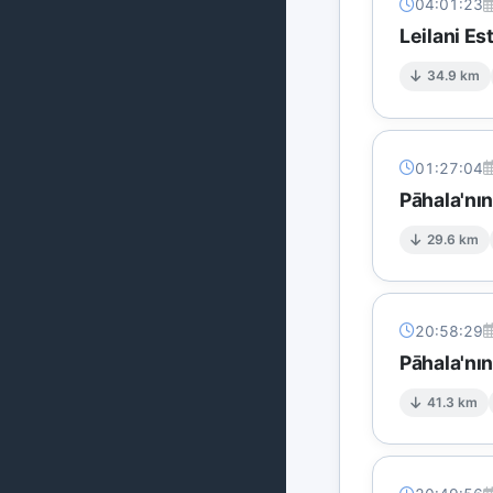
04:01:23
Leilani E
34.9 km
01:27:04
Pāhala'nı
29.6 km
20:58:29
Pāhala'nı
41.3 km