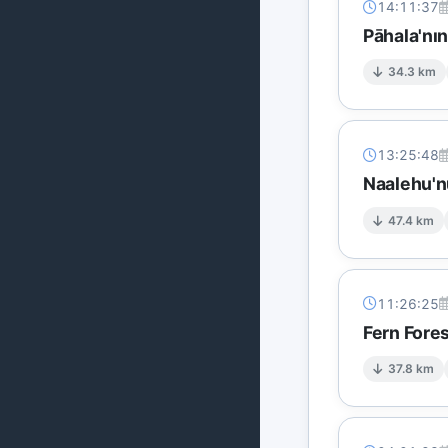
14:11:37
Pāhala'nı
34.3 km
13:25:48
Naalehu'n
47.4 km
11:26:25
Fern Fore
37.8 km