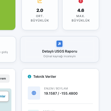
2.0
4.6
ORT.
MAX.
BÜYÜKLÜK
BÜYÜKLÜK
Detaylı USGS Raporu
e gidiş
Orjinal kaynağı inceleyin
Teknik Veriler
prem
ENLEM / BOYLAM
19.1587 / -155.4800