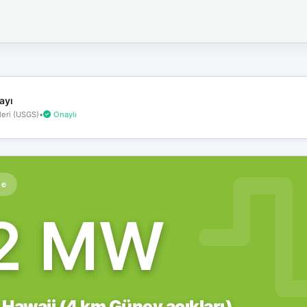
İnternet
bağlantınız
koptu!
Çevrimdışı
moddasınız.
ayı
eri (USGS)
•
Onaylı
te
.2 MW
 Hawaii (4 km Güney açıkları)