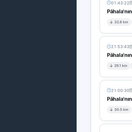
01:43:22
Pāhala'nı
32.8 km
21:53:43
Pāhala'nın
29.1 km
21:00:30
Pāhala'nı
30.5 km