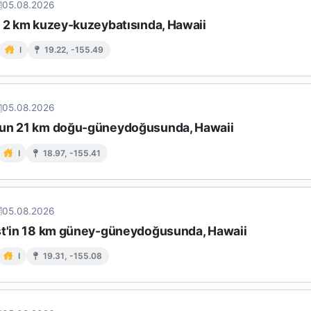
05.08.2026
n 2 km kuzey-kuzeybatısında, Hawaii
I
19.22, -155.49
05.08.2026
un 21 km doğu-güneydoğusunda, Hawaii
I
18.97, -155.41
05.08.2026
st'in 18 km güney-güneydoğusunda, Hawaii
I
19.31, -155.08