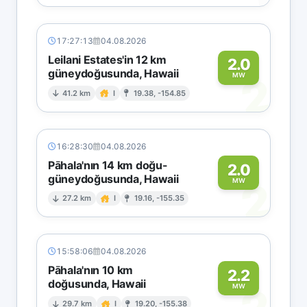
17:27:13
04.08.2026
Leilani Estates'in 12 km
2.0
güneydoğusunda, Hawaii
2
MW
41.2 km
I
19.38, -154.85
16:28:30
04.08.2026
Pāhala'nın 14 km doğu-
2.0
güneydoğusunda, Hawaii
2
MW
27.2 km
I
19.16, -155.35
15:58:06
04.08.2026
Pāhala'nın 10 km
2.2
doğusunda, Hawaii
MW
29.7 km
I
19.20, -155.38