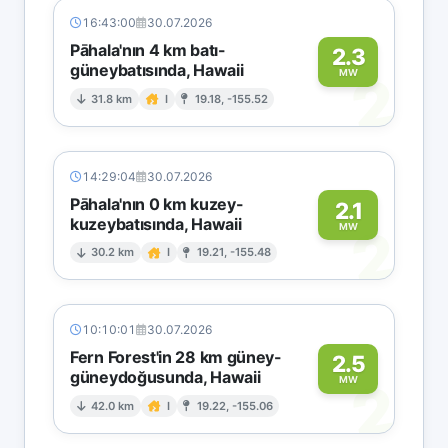
16:43:00
30.07.2026
Pāhala'nın 4 km batı-
2.3
güneybatısında, Hawaii
2
MW
31.8 km
I
19.18, -155.52
14:29:04
30.07.2026
Pāhala'nın 0 km kuzey-
2.1
kuzeybatısında, Hawaii
2
MW
30.2 km
I
19.21, -155.48
10:10:01
30.07.2026
Fern Forest'in 28 km güney-
2.5
güneydoğusunda, Hawaii
2
MW
42.0 km
I
19.22, -155.06