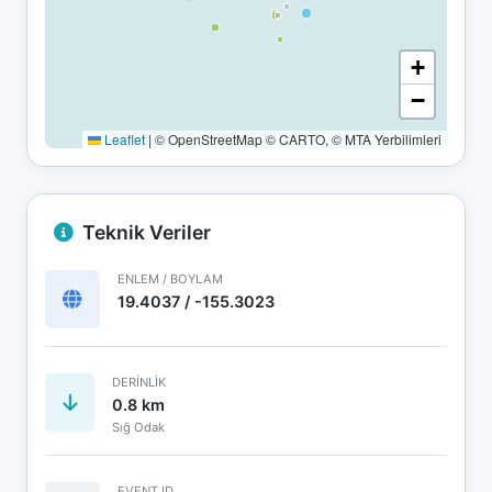
+
−
Leaflet
|
© OpenStreetMap © CARTO, © MTA Yerbilimleri
Teknik Veriler
ENLEM / BOYLAM
19.4037 / -155.3023
DERINLIK
0.8 km
Sığ Odak
EVENT ID