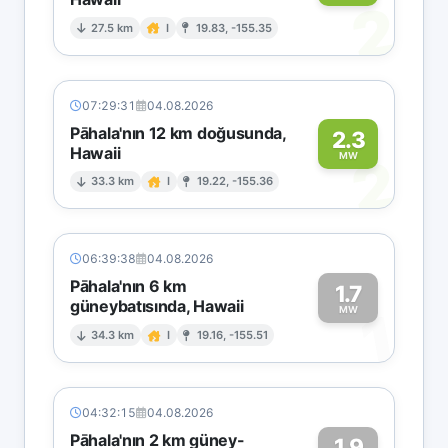
2
27.5 km
I
19.83, -155.35
07:29:31
04.08.2026
Pāhala'nın 12 km doğusunda,
2.3
Hawaii
2
MW
33.3 km
I
19.22, -155.36
06:39:38
04.08.2026
Pāhala'nın 6 km
1.7
güneybatısında, Hawaii
1
MW
34.3 km
I
19.16, -155.51
04:32:15
04.08.2026
Pāhala'nın 2 km güney-
1.9