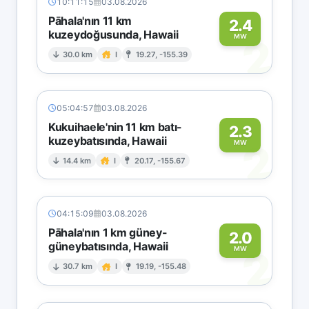
10:11:15
03.08.2026
Pāhala'nın 11 km
2.4
kuzeydoğusunda, Hawaii
2
MW
30.0 km
I
19.27, -155.39
05:04:57
03.08.2026
Kukuihaele'nin 11 km batı-
2.3
kuzeybatısında, Hawaii
2
MW
14.4 km
I
20.17, -155.67
04:15:09
03.08.2026
Pāhala'nın 1 km güney-
2.0
güneybatısında, Hawaii
2
MW
30.7 km
I
19.19, -155.48