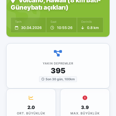
Volcano, Hawaii (8 km Batı-
Güneybatı açıkları)
Tarih
Saat
Derinlik
30.04.2026
10:55:26
0.8 km
YAKIN DEPREMLER
395
Son 30 gün, 100km
2.0
3.9
ORT. BÜYÜKLÜK
MAX. BÜYÜKLÜK