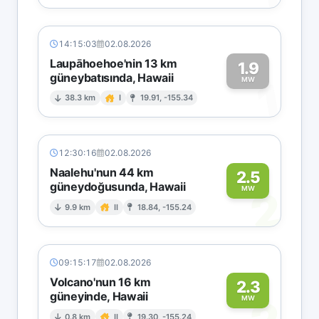
14:15:03
02.08.2026
Laupāhoehoe'nin 13 km
1.9
güneybatısında, Hawaii
1
MW
38.3 km
I
19.91, -155.34
12:30:16
02.08.2026
Naalehu'nun 44 km
2.5
güneydoğusunda, Hawaii
2
MW
9.9 km
II
18.84, -155.24
09:15:17
02.08.2026
Volcano'nun 16 km
2.3
güneyinde, Hawaii
MW
0.8 km
II
19.30, -155.24