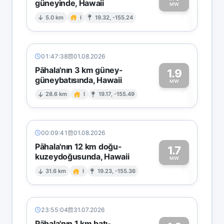
güneyinde, Hawaii
1
MW
5.0 km
I
19.32, -155.24
01:47:38
01.08.2026
Pāhala'nın 3 km güney-
1.9
güneybatısında, Hawaii
1
MW
28.6 km
I
19.17, -155.49
00:09:41
01.08.2026
Pāhala'nın 12 km doğu-
1.7
kuzeydoğusunda, Hawaii
1
MW
31.6 km
I
19.23, -155.36
23:55:04
31.07.2026
Pāhala'nın 1 km batı-