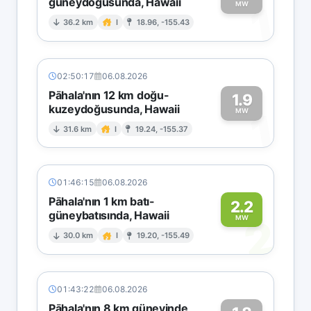
güneydoğusunda, Hawaii
1
MW
36.2 km
I
18.96, -155.43
02:50:17
06.08.2026
Pāhala'nın 12 km doğu-
1.9
kuzeydoğusunda, Hawaii
1
MW
31.6 km
I
19.24, -155.37
01:46:15
06.08.2026
Pāhala'nın 1 km batı-
2.2
güneybatısında, Hawaii
2
MW
30.0 km
I
19.20, -155.49
01:43:22
06.08.2026
Pāhala'nın 8 km güneyinde,