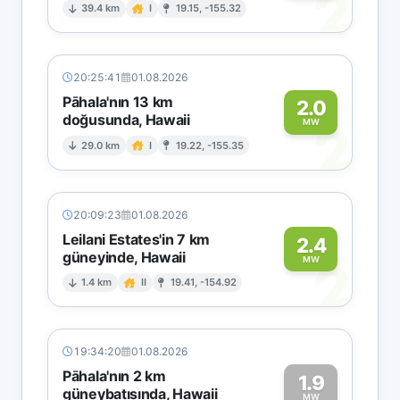
2
39.4 km
I
19.15, -155.32
20:25:41
01.08.2026
Pāhala'nın 13 km
2.0
doğusunda, Hawaii
2
MW
29.0 km
I
19.22, -155.35
20:09:23
01.08.2026
Leilani Estates'in 7 km
2.4
güneyinde, Hawaii
2
MW
1.4 km
II
19.41, -154.92
19:34:20
01.08.2026
Pāhala'nın 2 km
1.9
güneybatısında, Hawaii
MW