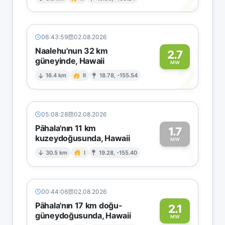
2
06:43:59
02.08.2026
Naalehu'nun 32 km
2.7
güneyinde, Hawaii
2
MW
16.4 km
II
18.78, -155.54
05:08:28
02.08.2026
Pāhala'nın 11 km
1.7
kuzeydoğusunda, Hawaii
1
MW
30.5 km
I
19.28, -155.40
00:44:06
02.08.2026
Pāhala'nın 17 km doğu-
2.1
güneydoğusunda, Hawaii
MW