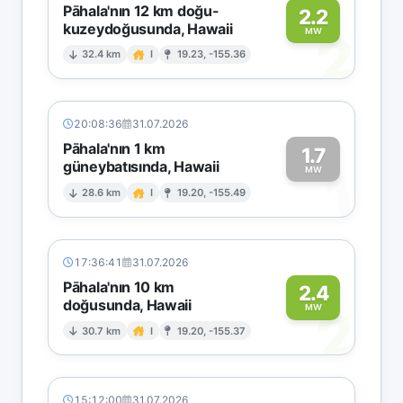
Pāhala'nın 12 km doğu-
2.2
kuzeydoğusunda, Hawaii
2
MW
32.4 km
I
19.23, -155.36
20:08:36
31.07.2026
Pāhala'nın 1 km
1.7
güneybatısında, Hawaii
1
MW
28.6 km
I
19.20, -155.49
17:36:41
31.07.2026
Pāhala'nın 10 km
2.4
doğusunda, Hawaii
2
MW
30.7 km
I
19.20, -155.37
15:12:00
31.07.2026