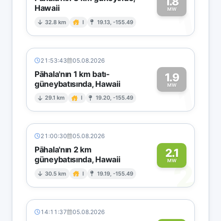
1.8
Hawaii
1
MW
32.8 km
I
19.13, -155.49
21:53:43
05.08.2026
Pāhala'nın 1 km batı-
1.9
güneybatısında, Hawaii
1
MW
29.1 km
I
19.20, -155.49
21:00:30
05.08.2026
Pāhala'nın 2 km
2.1
güneybatısında, Hawaii
2
MW
30.5 km
I
19.19, -155.49
14:11:37
05.08.2026