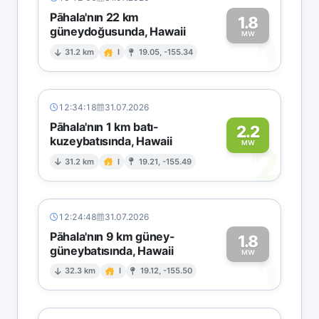
Pāhala'nın 22 km
1.8
güneydoğusunda, Hawaii
1
MW
31.2 km
I
19.05, -155.34
12:34:18
31.07.2026
Pāhala'nın 1 km batı-
2.2
kuzeybatısında, Hawaii
2
MW
31.2 km
I
19.21, -155.49
12:24:48
31.07.2026
Pāhala'nın 9 km güney-
1.8
güneybatısında, Hawaii
1
MW
32.3 km
I
19.12, -155.50