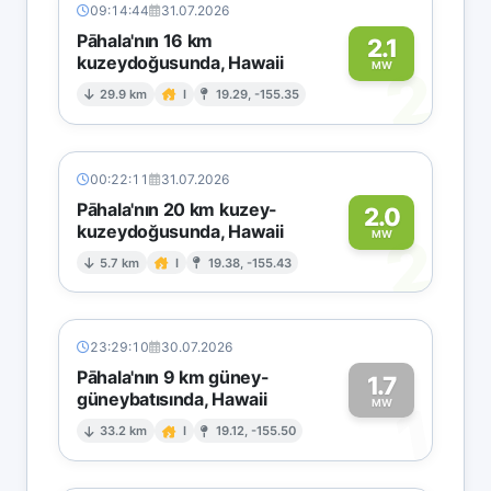
09:14:44
31.07.2026
Pāhala'nın 16 km
2.1
kuzeydoğusunda, Hawaii
2
MW
29.9 km
I
19.29, -155.35
00:22:11
31.07.2026
Pāhala'nın 20 km kuzey-
2.0
kuzeydoğusunda, Hawaii
2
MW
5.7 km
I
19.38, -155.43
23:29:10
30.07.2026
Pāhala'nın 9 km güney-
1.7
güneybatısında, Hawaii
1
MW
33.2 km
I
19.12, -155.50