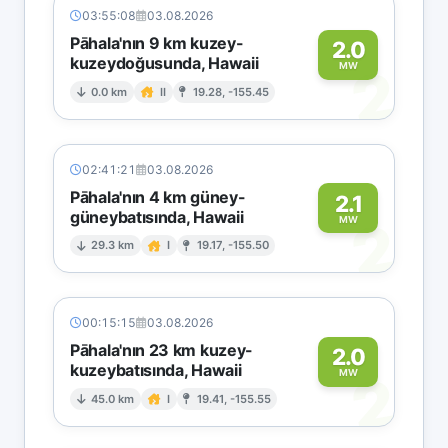
03:55:08
03.08.2026
Pāhala'nın 9 km kuzey-
2.0
kuzeydoğusunda, Hawaii
2
MW
0.0 km
II
19.28, -155.45
02:41:21
03.08.2026
Pāhala'nın 4 km güney-
2.1
güneybatısında, Hawaii
2
MW
29.3 km
I
19.17, -155.50
00:15:15
03.08.2026
Pāhala'nın 23 km kuzey-
2.0
kuzeybatısında, Hawaii
2
MW
45.0 km
I
19.41, -155.55