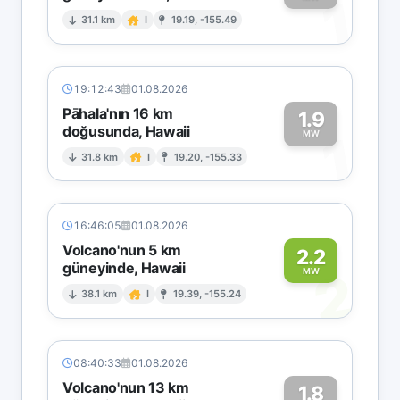
1
31.1 km
I
19.19, -155.49
19:12:43
01.08.2026
Pāhala'nın 16 km
1.9
doğusunda, Hawaii
1
MW
31.8 km
I
19.20, -155.33
16:46:05
01.08.2026
Volcano'nun 5 km
2.2
güneyinde, Hawaii
2
MW
38.1 km
I
19.39, -155.24
08:40:33
01.08.2026
Volcano'nun 13 km
1.8