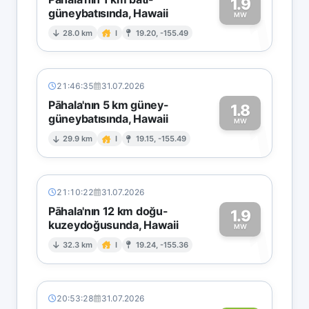
1.9
güneybatısında, Hawaii
1
MW
28.0 km
I
19.20, -155.49
21:46:35
31.07.2026
Pāhala'nın 5 km güney-
1.8
güneybatısında, Hawaii
1
MW
29.9 km
I
19.15, -155.49
21:10:22
31.07.2026
Pāhala'nın 12 km doğu-
1.9
kuzeydoğusunda, Hawaii
1
MW
32.3 km
I
19.24, -155.36
20:53:28
31.07.2026