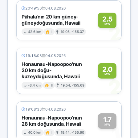
20:49:56
04.08.2026
Pāhala'nın 20 km güney-
2.5
güneydoğusunda, Hawaii
2
MW
42.6 km
I
19.05, -155.37
19:18:08
04.08.2026
Honaunau-Napoopoo'nun
2.0
20 km doğu-
MW
kuzeydoğusunda, Hawaii
2
-3.4 km
II
19.54, -155.69
19:08:33
04.08.2026
Honaunau-Napoopoo'nun
1.7
28 km doğusunda, Hawaii
1
MW
40.0 km
I
19.44, -155.60