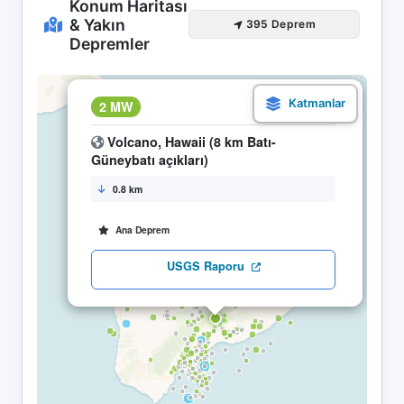
Konum Haritası
& Yakın
395 Deprem
Depremler
×
2 MW
30.04 10:55
Volcano, Hawaii (8 km Batı-
Güneybatı açıkları)
0.8 km
Ana Deprem
USGS Raporu