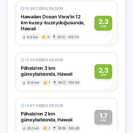
15:39:22
02.08.2026
Hawaiian Ocean View'in 12
2.3
km kuzey-kuzeydoğusunda,
MW
Hawaii
2
6.6 km
II
19.17, -155.70
15:20:45
02.08.2026
Pāhala'nın 3 km
2.3
güneybatısında, Hawaii
2
MW
31.0 km
I
19.17, -155.50
14:57:34
02.08.2026
Pāhala'nın 2 km
1.7
güneybatısında, Hawaii
1
MW
28.1 km
I
19.18, -155.49