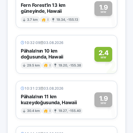
Fern Forest'in 13 km
1.9
güneyinde, Hawaii
1
MW
3.7 km
I
19.34, -155.13
10:32:09
03.08.2026
Pāhala'nın 10 km
2.4
doğusunda, Hawaii
2
MW
29.5 km
I
19.20, -155.38
10:31:23
03.08.2026
Pāhala'nın 11 km
1.9
kuzeydoğusunda, Hawaii
1
MW
30.4 km
I
19.27, -155.40