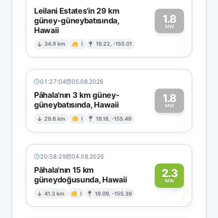
Leilani Estates'in 29 km
1.8
güney-güneybatısında,
MW
Hawaii
1
34.9 km
I
19.22, -155.01
01:27:04
05.08.2026
Pāhala'nın 3 km güney-
1.8
güneybatısında, Hawaii
1
MW
29.6 km
I
19.18, -155.49
20:58:29
04.08.2026
Pāhala'nın 15 km
2.3
güneydoğusunda, Hawaii
2
MW
41.3 km
I
19.09, -155.39