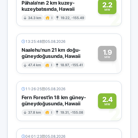
Pāhala'nın 2 km kuzey-
2.2
kuzeybatısında, Hawaii
2
MW
34.3 km
I
19.22, -155.49
13:25:48
05.08.2026
Naalehu'nun 21 km doğu-
1.9
güneydoğusunda, Hawaii
1
MW
47.4 km
I
18.97, -155.41
11:26:25
05.08.2026
Fern Forest'in 18 km güney-
2.4
güneydoğusunda, Hawaii
2
MW
37.8 km
I
19.31, -155.08
04:01:23
05.08.2026