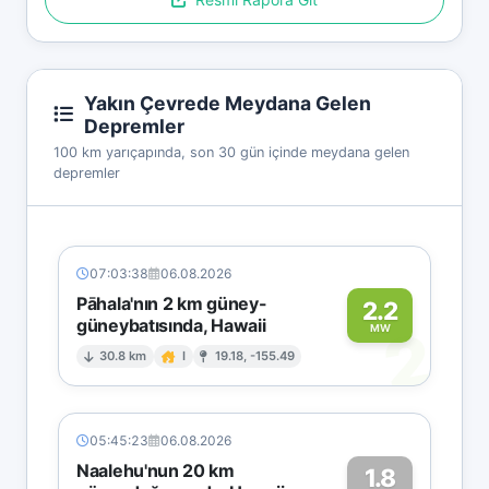
Yakın Çevrede Meydana Gelen
Depremler
100 km yarıçapında, son 30 gün içinde meydana gelen
depremler
07:03:38
06.08.2026
Pāhala'nın 2 km güney-
2.2
güneybatısında, Hawaii
2
MW
30.8 km
I
19.18, -155.49
05:45:23
06.08.2026
Naalehu'nun 20 km
1.8