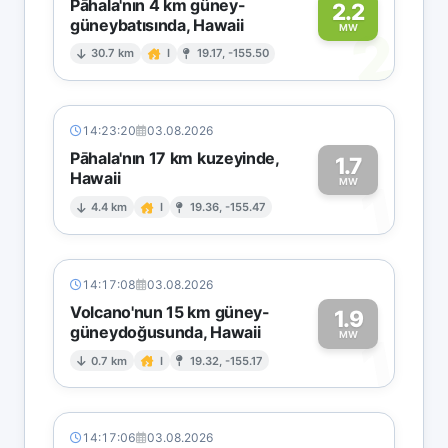
Pāhala'nın 4 km güney-
2.2
güneybatısında, Hawaii
2
MW
30.7 km
I
19.17, -155.50
14:23:20
03.08.2026
Pāhala'nın 17 km kuzeyinde,
1.7
Hawaii
1
MW
4.4 km
I
19.36, -155.47
14:17:08
03.08.2026
Volcano'nun 15 km güney-
1.9
güneydoğusunda, Hawaii
1
MW
0.7 km
I
19.32, -155.17
14:17:06
03.08.2026