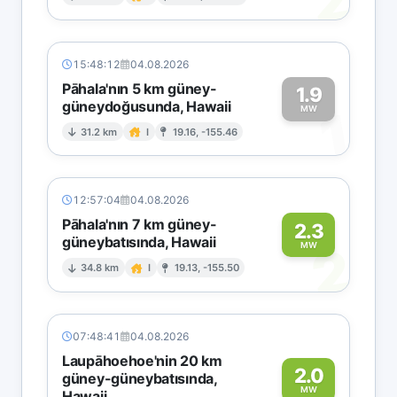
2
15:48:12
04.08.2026
Pāhala'nın 5 km güney-
1.9
güneydoğusunda, Hawaii
1
MW
31.2 km
I
19.16, -155.46
12:57:04
04.08.2026
Pāhala'nın 7 km güney-
2.3
güneybatısında, Hawaii
2
MW
34.8 km
I
19.13, -155.50
07:48:41
04.08.2026
Laupāhoehoe'nin 20 km
2.0
güney-güneybatısında,
MW
Hawaii