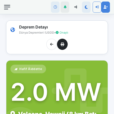
İnternet
bağlantınız
koptu!
Çevrimdışı
Deprem Detayı
moddasınız.
Dünya Depremleri (USGS)
•
Onaylı
Hafif Åiddette
2.0 MW