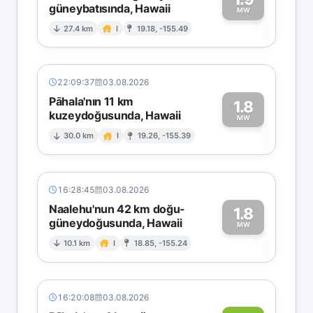
güneybatısında, Hawaii
1
MW
27.4 km
I
19.18, -155.49
22:09:37
03.08.2026
Pāhala'nın 11 km
1.8
kuzeydoğusunda, Hawaii
1
MW
30.0 km
I
19.26, -155.39
16:28:45
03.08.2026
Naalehu'nun 42 km doğu-
1.8
güneydoğusunda, Hawaii
1
MW
10.1 km
I
18.85, -155.24
16:20:08
03.08.2026