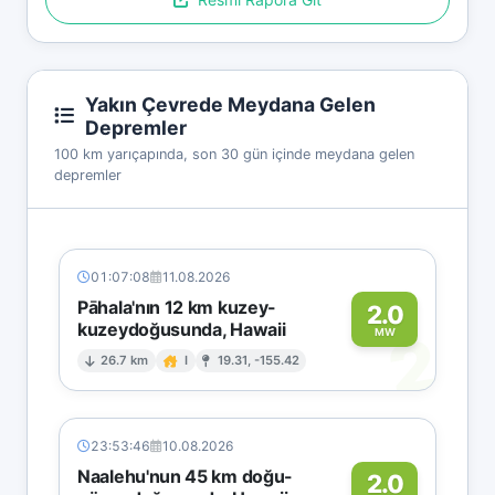
Yakın Çevrede Meydana Gelen
Depremler
100 km yarıçapında, son 30 gün içinde meydana gelen
depremler
01:07:08
11.08.2026
Pāhala'nın 12 km kuzey-
2.0
kuzeydoğusunda, Hawaii
2
MW
26.7 km
I
19.31, -155.42
23:53:46
10.08.2026
Naalehu'nun 45 km doğu-
2.0