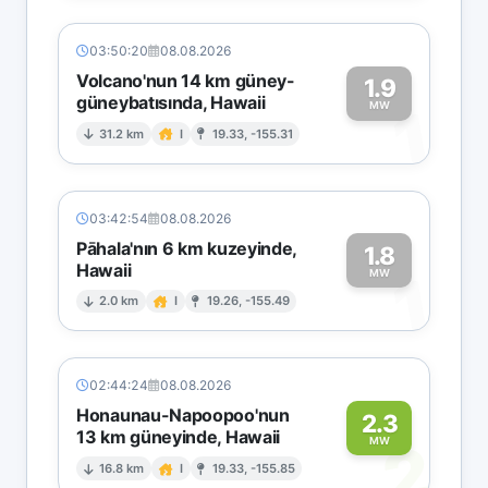
03:50:20
08.08.2026
Volcano'nun 14 km güney-
1.9
güneybatısında, Hawaii
1
MW
31.2 km
I
19.33, -155.31
03:42:54
08.08.2026
Pāhala'nın 6 km kuzeyinde,
1.8
Hawaii
1
MW
2.0 km
I
19.26, -155.49
02:44:24
08.08.2026
Honaunau-Napoopoo'nun
2.3
13 km güneyinde, Hawaii
2
MW
16.8 km
I
19.33, -155.85