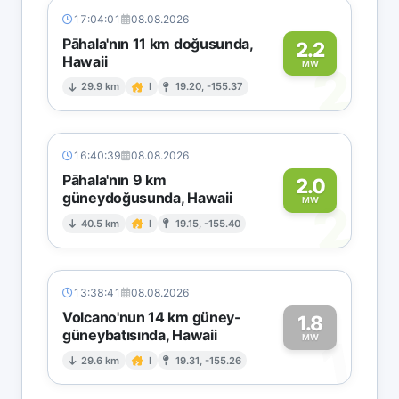
17:04:01
08.08.2026
Pāhala'nın 11 km doğusunda,
2.2
Hawaii
2
MW
29.9 km
I
19.20, -155.37
16:40:39
08.08.2026
Pāhala'nın 9 km
2.0
güneydoğusunda, Hawaii
2
MW
40.5 km
I
19.15, -155.40
13:38:41
08.08.2026
Volcano'nun 14 km güney-
1.8
güneybatısında, Hawaii
1
MW
29.6 km
I
19.31, -155.26