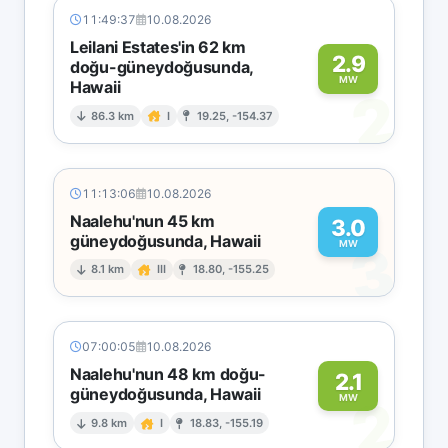
11:49:37
10.08.2026
Leilani Estates'in 62 km
2.9
doğu-güneydoğusunda,
MW
Hawaii
2
86.3 km
I
19.25, -154.37
11:13:06
10.08.2026
Naalehu'nun 45 km
3.0
güneydoğusunda, Hawaii
3
MW
8.1 km
III
18.80, -155.25
07:00:05
10.08.2026
Naalehu'nun 48 km doğu-
2.1
güneydoğusunda, Hawaii
2
MW
9.8 km
I
18.83, -155.19