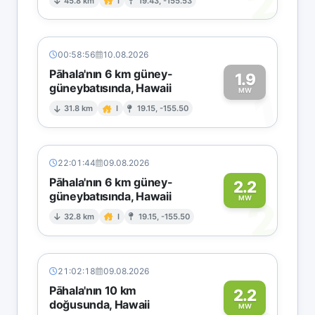
2
45.8 km
I
19.43, -155.53
00:58:56
10.08.2026
Pāhala'nın 6 km güney-
1.9
güneybatısında, Hawaii
1
MW
31.8 km
I
19.15, -155.50
22:01:44
09.08.2026
Pāhala'nın 6 km güney-
2.2
güneybatısında, Hawaii
2
MW
32.8 km
I
19.15, -155.50
21:02:18
09.08.2026
Pāhala'nın 10 km
2.2
doğusunda, Hawaii
MW