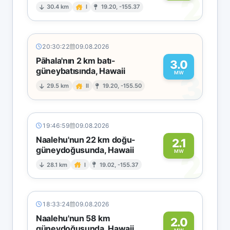
2
30.4 km
I
19.20, -155.37
20:30:22
09.08.2026
Pāhala'nın 2 km batı-
3.0
güneybatısında, Hawaii
3
MW
29.5 km
II
19.20, -155.50
19:46:59
09.08.2026
Naalehu'nun 22 km doğu-
2.1
güneydoğusunda, Hawaii
2
MW
28.1 km
I
19.02, -155.37
18:33:24
09.08.2026
Naalehu'nun 58 km
2.0
güneydoğusunda, Hawaii