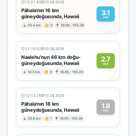
12:21:43
10.08.2026
Pāhala'nın 16 km
3.1
güneydoğusunda, Hawaii
3
MW
33.4 km
II
19.08, -155.38
12:16:02
10.08.2026
Naalehu'nun 46 km doğu-
2.7
güneydoğusunda, Hawaii
2
MW
10.3 km
II
18.85, -155.20
12:13:26
10.08.2026
Pāhala'nın 18 km
1.8
güneydoğusunda, Hawaii
1
MW
33.8 km
I
19.07, -155.36