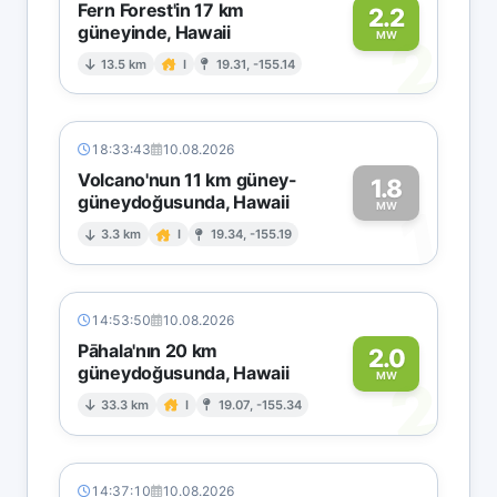
Fern Forest'in 17 km
2.2
güneyinde, Hawaii
2
MW
13.5 km
I
19.31, -155.14
18:33:43
10.08.2026
Volcano'nun 11 km güney-
1.8
güneydoğusunda, Hawaii
1
MW
3.3 km
I
19.34, -155.19
14:53:50
10.08.2026
Pāhala'nın 20 km
2.0
güneydoğusunda, Hawaii
2
MW
33.3 km
I
19.07, -155.34
14:37:10
10.08.2026