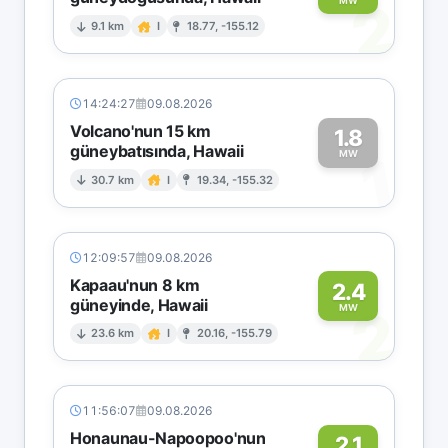
2
MW
9.1 km
I
18.77, -155.12
14:24:27
09.08.2026
Volcano'nun 15 km
1.8
güneybatısında, Hawaii
1
MW
30.7 km
I
19.34, -155.32
12:09:57
09.08.2026
Kapaau'nun 8 km
2.4
güneyinde, Hawaii
2
MW
23.6 km
I
20.16, -155.79
11:56:07
09.08.2026
Honaunau-Napoopoo'nun
2.1