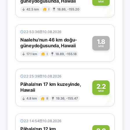
güneydoğusunda, Hawaii
2
MW
42.5 km
I
18.86, -155.20
22:53:36
10.08.2026
Naalehu'nun 46 km doğu-
1.8
güneydoğusunda, Hawaii
1
MW
17.1 km
I
18.89, -155.18
22:25:39
10.08.2026
Pāhala'nın 17 km kuzeyinde,
2.2
Hawaii
2
MW
4.8 km
II
19.36, -155.47
22:14:54
10.08.2026
Pāhala'nın 12 km