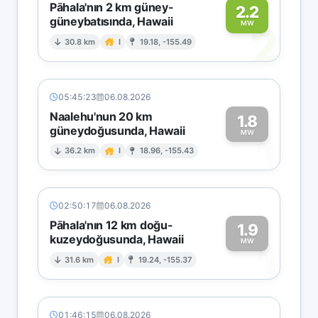
Pāhala'nın 2 km güney-
2.2
güneybatısında, Hawaii
2
MW
30.8 km
I
19.18, -155.49
05:45:23
06.08.2026
Naalehu'nun 20 km
1.8
güneydoğusunda, Hawaii
1
MW
36.2 km
I
18.96, -155.43
02:50:17
06.08.2026
Pāhala'nın 12 km doğu-
1.9
kuzeydoğusunda, Hawaii
1
MW
31.6 km
I
19.24, -155.37
01:46:15
06.08.2026