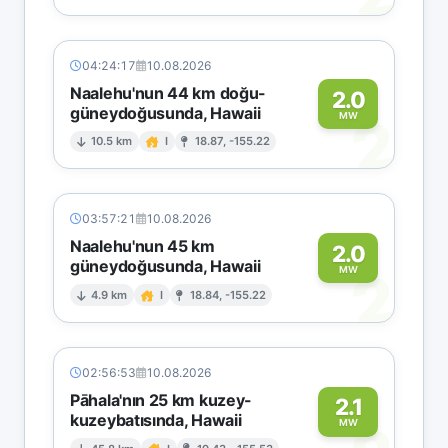
04:24:17
10.08.2026
Naalehu'nun 44 km doğu-
2.0
güneydoğusunda, Hawaii
2
MW
10.5 km
I
18.87, -155.22
03:57:21
10.08.2026
Naalehu'nun 45 km
2.0
güneydoğusunda, Hawaii
2
MW
4.9 km
I
18.84, -155.22
02:56:53
10.08.2026
Pāhala'nın 25 km kuzey-
2.1
kuzeybatısında, Hawaii
MW