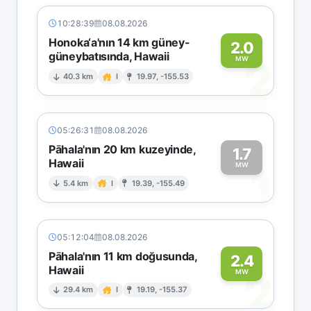
10:28:39
08.08.2026
Honoka‘a'nın 14 km güney-
2.0
güneybatısında, Hawaii
2
MW
40.3 km
I
19.97, -155.53
05:26:31
08.08.2026
Pāhala'nın 20 km kuzeyinde,
1.7
Hawaii
1
MW
5.4 km
I
19.39, -155.49
05:12:04
08.08.2026
Pāhala'nın 11 km doğusunda,
2.4
Hawaii
2
MW
29.4 km
I
19.19, -155.37