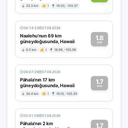
2
33.3 km
I
19.03, -155.37
06:14:23
07.08.2026
Naalehu'nun 69 km
1.8
güneydoğusunda, Hawaii
1
MW
6.5 km
I
18.69, -155.06
06:07:29
07.08.2026
Pāhala'nın 17 km
1.7
güneydoğusunda, Hawaii
1
MW
30.4 km
I
19.10, -155.35
05:01:08
07.08.2026
Pāhala'nın 2 km
1.7