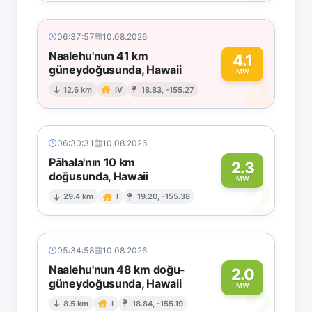
06:37:57
10.08.2026
Naalehu'nun 41 km
4.1
güneydoğusunda, Hawaii
4
MW
12.6 km
IV
18.83, -155.27
06:30:31
10.08.2026
Pāhala'nın 10 km
2.3
doğusunda, Hawaii
2
MW
29.4 km
I
19.20, -155.38
05:34:58
10.08.2026
Naalehu'nun 48 km doğu-
2.0
güneydoğusunda, Hawaii
2
MW
8.5 km
I
18.84, -155.19