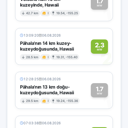
1.7
kuzeyinde, Hawaii
1
MW
42.7 km
I
19.54, -155.25
13:09:20
06.08.2026
Pāhala'nın 14 km kuzey-
2.3
kuzeydoğusunda, Hawaii
2
MW
28.5 km
I
19.31, -155.40
12:28:25
06.08.2026
Pāhala'nın 13 km doğu-
1.7
kuzeydoğusunda, Hawaii
1
MW
29.5 km
I
19.24, -155.36
07:03:38
06.08.2026