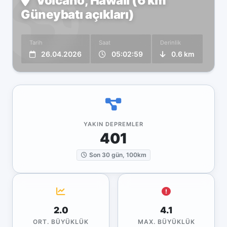
Volcano, Hawaii (6 km
Güneybatı açıkları)
Tarih
Saat
Derinlik
26.04.2026
05:02:59
0.6 km
YAKIN DEPREMLER
401
Son 30 gün, 100km
2.0
4.1
ORT. BÜYÜKLÜK
MAX. BÜYÜKLÜK