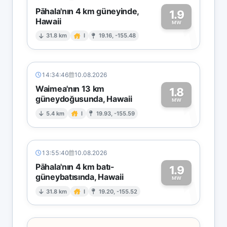
Pāhala'nın 4 km güneyinde,
1.9
Hawaii
1
MW
31.8 km
I
19.16, -155.48
14:34:46
10.08.2026
Waimea'nın 13 km
1.8
güneydoğusunda, Hawaii
1
MW
5.4 km
I
19.93, -155.59
13:55:40
10.08.2026
Pāhala'nın 4 km batı-
1.9
güneybatısında, Hawaii
1
MW
31.8 km
I
19.20, -155.52