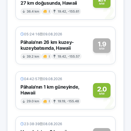
27 km doğusunda, Hawaii
2
MW
36.4 km
I
19.42, -155.61
05:24:16
09.08.2026
Pāhala'nın 26 km kuzey-
1.9
kuzeybatısında, Hawaii
1
MW
39.2 km
I
19.42, -155.57
04:42:57
09.08.2026
Pāhala'nın 1 km güneyinde,
2.0
Hawaii
2
MW
29.0 km
I
19.19, -155.48
23:38:39
08.08.2026