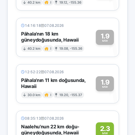
1
40.2 km
I
19.12, -155.36
14:16:18
07.08.2026
Pāhala'nın 18 km
1.9
güneydoğusunda, Hawaii
1
MW
40.2 km
I
19.08, -155.36
12:52:22
07.08.2026
Pāhala'nın 11 km doğusunda,
1.9
Hawaii
1
MW
30.0 km
I
19.20, -155.37
08:35:13
07.08.2026
Naalehu'nun 22 km doğu-
2.3
güneydoğusunda, Hawaii
MW