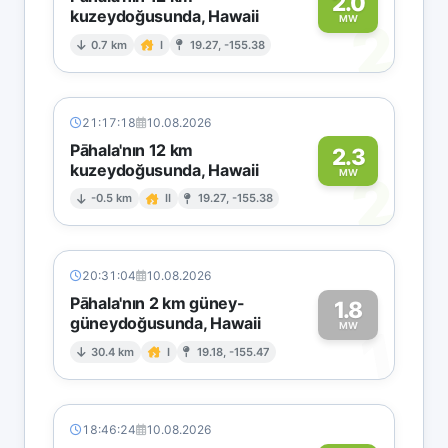
2.0
kuzeydoğusunda, Hawaii
2
MW
0.7 km
I
19.27, -155.38
21:17:18
10.08.2026
Pāhala'nın 12 km
2.3
kuzeydoğusunda, Hawaii
2
MW
-0.5 km
II
19.27, -155.38
20:31:04
10.08.2026
Pāhala'nın 2 km güney-
1.8
güneydoğusunda, Hawaii
1
MW
30.4 km
I
19.18, -155.47
18:46:24
10.08.2026