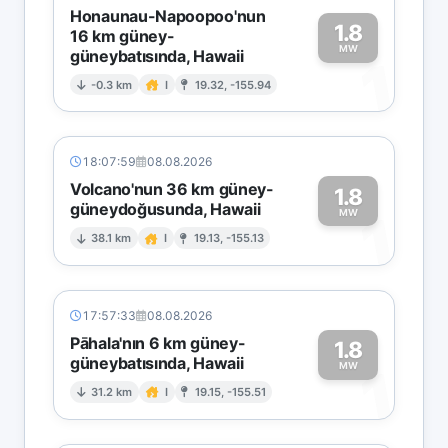
Honaunau-Napoopoo'nun
1.8
16 km güney-
MW
güneybatısında, Hawaii
1
-0.3 km
I
19.32, -155.94
18:07:59
08.08.2026
Volcano'nun 36 km güney-
1.8
güneydoğusunda, Hawaii
1
MW
38.1 km
I
19.13, -155.13
17:57:33
08.08.2026
Pāhala'nın 6 km güney-
1.8
güneybatısında, Hawaii
1
MW
31.2 km
I
19.15, -155.51