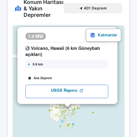
Konum Haritası
& Yakın
401 Deprem
Depremler
×
1.9 MW
26.04 05:02
Volcano, Hawaii (6 km Güneybatı
açıkları)
0.6 km
Ana Deprem
USGS Raporu