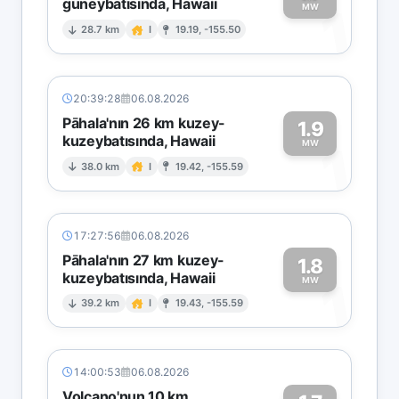
güneybatısında, Hawaii
1
MW
28.7 km
I
19.19, -155.50
20:39:28
06.08.2026
Pāhala'nın 26 km kuzey-
1.9
kuzeybatısında, Hawaii
1
MW
38.0 km
I
19.42, -155.59
17:27:56
06.08.2026
Pāhala'nın 27 km kuzey-
1.8
kuzeybatısında, Hawaii
1
MW
39.2 km
I
19.43, -155.59
14:00:53
06.08.2026
Volcano'nun 10 km