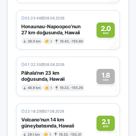
02:23:49
08.08.2026
Honaunau-Napoopoo'nun
2.0
27 km doğusunda, Hawaii
2
MW
36.0 km
I
19.43, -155.60
01:32:35
08.08.2026
Pāhala'nın 23 km
1.8
doğusunda, Hawaii
1
MW
46.9 km
I
19.23, -155.26
23:18:29
07.08.2026
Volcano'nun 14 km
2.1
güneybatısında, Hawaii
MW
29.1 km
I
19.33, -155.31