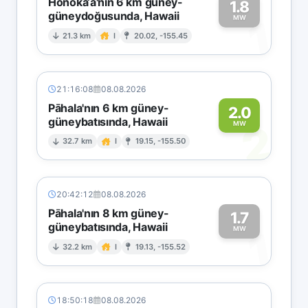
Honoka‘a'nın 6 km güney-
1.8
güneydoğusunda, Hawaii
1
MW
21.3 km
I
20.02, -155.45
21:16:08
08.08.2026
Pāhala'nın 6 km güney-
2.0
güneybatısında, Hawaii
2
MW
32.7 km
I
19.15, -155.50
20:42:12
08.08.2026
Pāhala'nın 8 km güney-
1.7
güneybatısında, Hawaii
1
MW
32.2 km
I
19.13, -155.52
18:50:18
08.08.2026