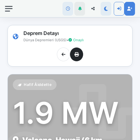
İnternet
bağlantınız
koptu!
Çevrimdışı
Deprem Detayı
moddasınız.
Dünya Depremleri (USGS)
•
Onaylı
Hafif Åiddette
1.9 MW