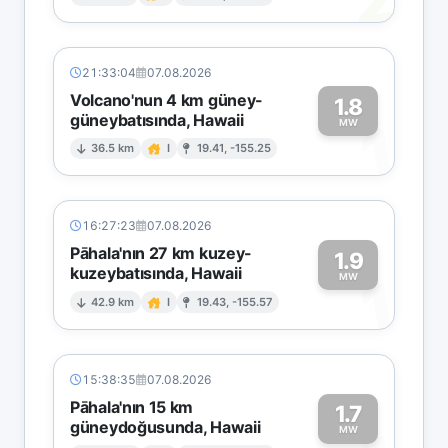
2
21:33:04
07.08.2026
Volcano'nun 4 km güney-
1.8
güneybatısında, Hawaii
1
MW
36.5 km
I
19.41, -155.25
16:27:23
07.08.2026
Pāhala'nın 27 km kuzey-
1.9
kuzeybatısında, Hawaii
1
MW
42.9 km
I
19.43, -155.57
15:38:35
07.08.2026
Pāhala'nın 15 km
1.7
güneydoğusunda, Hawaii
MW