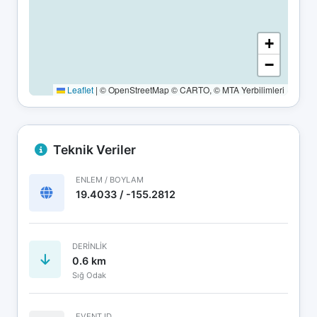
+
−
Leaflet
|
© OpenStreetMap © CARTO, © MTA Yerbilimleri
Teknik Veriler
ENLEM / BOYLAM
19.4033 / -155.2812
DERINLIK
0.6 km
Sığ Odak
EVENT ID