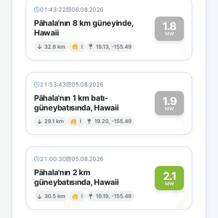
01:43:22
06.08.2026
Pāhala'nın 8 km güneyinde,
1.8
Hawaii
1
MW
32.8 km
I
19.13, -155.49
21:53:43
05.08.2026
Pāhala'nın 1 km batı-
1.9
güneybatısında, Hawaii
1
MW
29.1 km
I
19.20, -155.49
21:00:30
05.08.2026
Pāhala'nın 2 km
2.1
güneybatısında, Hawaii
2
MW
30.5 km
I
19.19, -155.49