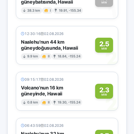
güneybatısında, Hawaii
1
MW
38.3 km
I
19.91, -155.34
12:30:16
02.08.2026
Naalehu'nun 44 km
2.5
güneydoğusunda, Hawaii
2
MW
9.9 km
II
18.84, -155.24
09:15:17
02.08.2026
Volcano'nun 16 km
2.3
güneyinde, Hawaii
2
MW
0.8 km
II
19.30, -155.24
06:43:59
02.08.2026
Naalehu'nun 32 km