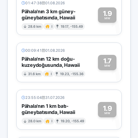
01:47:38
01.08.2026
Pāhala'nın 3 km güney-
1.9
güneybatısında, Hawaii
1
MW
28.6 km
I
19.17, -155.49
00:09:41
01.08.2026
Pāhala'nın 12 km doğu-
1.7
kuzeydoğusunda, Hawaii
1
MW
31.6 km
I
19.23, -155.36
23:55:04
31.07.2026
Pāhala'nın 1 km batı-
1.9
güneybatısında, Hawaii
1
MW
28.0 km
I
19.20, -155.49