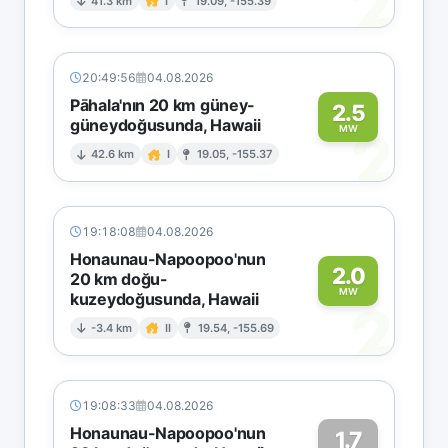
2
41.3 km
I
19.09, -155.39
20:49:56
04.08.2026
Pāhala'nın 20 km güney-
2.5
güneydoğusunda, Hawaii
2
MW
42.6 km
I
19.05, -155.37
19:18:08
04.08.2026
Honaunau-Napoopoo'nun
2.0
20 km doğu-
MW
kuzeydoğusunda, Hawaii
2
-3.4 km
II
19.54, -155.69
19:08:33
04.08.2026
Honaunau-Napoopoo'nun
1.7