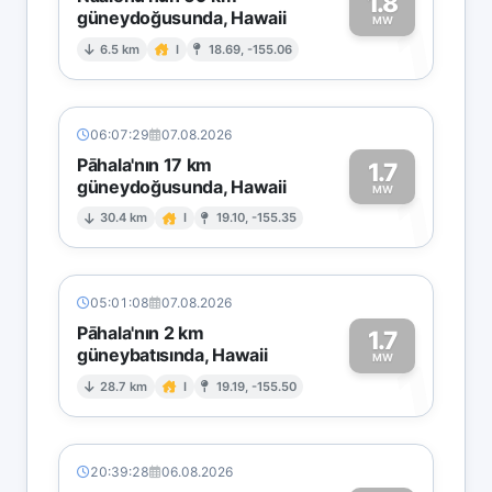
1.8
güneydoğusunda, Hawaii
1
MW
6.5 km
I
18.69, -155.06
06:07:29
07.08.2026
Pāhala'nın 17 km
1.7
güneydoğusunda, Hawaii
1
MW
30.4 km
I
19.10, -155.35
05:01:08
07.08.2026
Pāhala'nın 2 km
1.7
güneybatısında, Hawaii
1
MW
28.7 km
I
19.19, -155.50
20:39:28
06.08.2026