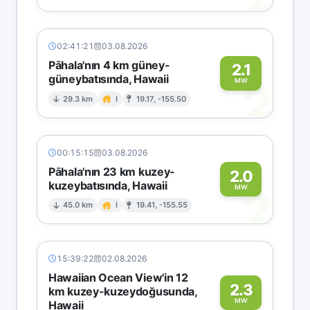
02:41:21
03.08.2026
Pāhala'nın 4 km güney-
2.1
güneybatısında, Hawaii
2
MW
29.3 km
I
19.17, -155.50
00:15:15
03.08.2026
Pāhala'nın 23 km kuzey-
2.0
kuzeybatısında, Hawaii
2
MW
45.0 km
I
19.41, -155.55
15:39:22
02.08.2026
Hawaiian Ocean View'in 12
2.3
km kuzey-kuzeydoğusunda,
MW
Hawaii