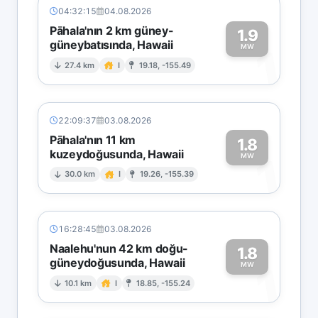
04:32:15
04.08.2026
Pāhala'nın 2 km güney-
1.9
güneybatısında, Hawaii
1
MW
27.4 km
I
19.18, -155.49
22:09:37
03.08.2026
Pāhala'nın 11 km
1.8
kuzeydoğusunda, Hawaii
1
MW
30.0 km
I
19.26, -155.39
16:28:45
03.08.2026
Naalehu'nun 42 km doğu-
1.8
güneydoğusunda, Hawaii
1
MW
10.1 km
I
18.85, -155.24