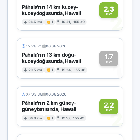
Pāhala'nın 14 km kuzey-
2.3
kuzeydoğusunda, Hawaii
2
MW
28.5 km
I
19.31, -155.40
12:28:25
06.08.2026
Pāhala'nın 13 km doğu-
1.7
kuzeydoğusunda, Hawaii
1
MW
29.5 km
I
19.24, -155.36
07:03:38
06.08.2026
Pāhala'nın 2 km güney-
2.2
güneybatısında, Hawaii
2
MW
30.8 km
I
19.18, -155.49