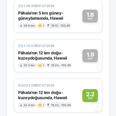
21:46:35
31.07.2026
Pāhala'nın 5 km güney-
1.8
güneybatısında, Hawaii
1
MW
29.9 km
I
19.15, -155.49
21:10:22
31.07.2026
Pāhala'nın 12 km doğu-
1.9
kuzeydoğusunda, Hawaii
1
MW
32.3 km
I
19.24, -155.36
20:53:28
31.07.2026
Pāhala'nın 12 km doğu-
2.2
kuzeydoğusunda, Hawaii
2
MW
32.4 km
I
19.23, -155.36