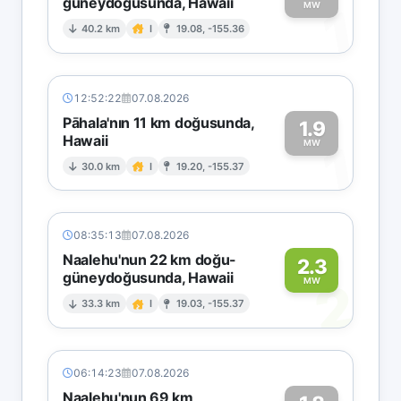
güneydoğusunda, Hawaii
1
MW
40.2 km
I
19.08, -155.36
12:52:22
07.08.2026
Pāhala'nın 11 km doğusunda,
1.9
Hawaii
1
MW
30.0 km
I
19.20, -155.37
08:35:13
07.08.2026
Naalehu'nun 22 km doğu-
2.3
güneydoğusunda, Hawaii
2
MW
33.3 km
I
19.03, -155.37
06:14:23
07.08.2026
Naalehu'nun 69 km