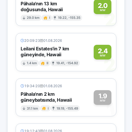
Pāhala'nın 13 km
2.0
doğusunda, Hawaii
2
MW
29.0 km
I
19.22, -155.35
20:09:23
01.08.2026
Leilani Estates'in 7 km
2.4
güneyinde, Hawaii
2
MW
1.4 km
II
19.41, -154.92
19:34:20
01.08.2026
Pāhala'nın 2 km
1.9
güneybatısında, Hawaii
1
MW
31.1 km
I
19.19, -155.49
19:12:43
01.08.2026