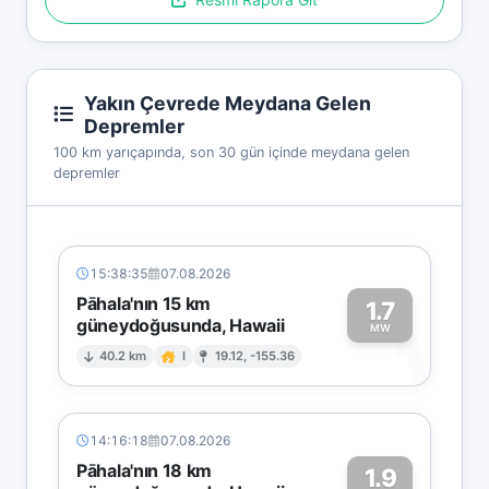
Yakın Çevrede Meydana Gelen
Depremler
100 km yarıçapında, son 30 gün içinde meydana gelen
depremler
15:38:35
07.08.2026
Pāhala'nın 15 km
1.7
güneydoğusunda, Hawaii
1
MW
40.2 km
I
19.12, -155.36
14:16:18
07.08.2026
Pāhala'nın 18 km
1.9