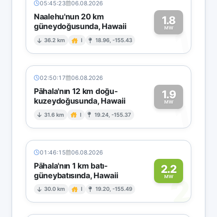
05:45:23
06.08.2026
Naalehu'nun 20 km
1.8
güneydoğusunda, Hawaii
1
MW
36.2 km
I
18.96, -155.43
02:50:17
06.08.2026
Pāhala'nın 12 km doğu-
1.9
kuzeydoğusunda, Hawaii
1
MW
31.6 km
I
19.24, -155.37
01:46:15
06.08.2026
Pāhala'nın 1 km batı-
2.2
güneybatısında, Hawaii
2
MW
30.0 km
I
19.20, -155.49