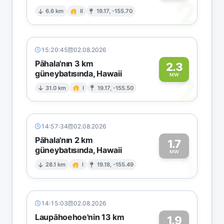
2
6.6 km
II
19.17, -155.70
15:20:45
02.08.2026
Pāhala'nın 3 km
2.3
güneybatısında, Hawaii
2
MW
31.0 km
I
19.17, -155.50
14:57:34
02.08.2026
Pāhala'nın 2 km
1.7
güneybatısında, Hawaii
1
MW
28.1 km
I
19.18, -155.49
14:15:03
02.08.2026
Laupāhoehoe'nin 13 km
1.9