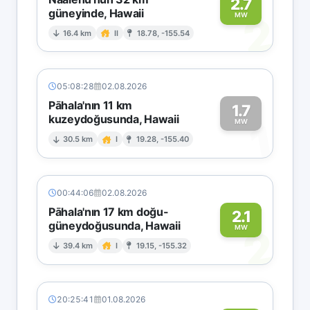
2.7
güneyinde, Hawaii
2
MW
16.4 km
II
18.78, -155.54
05:08:28
02.08.2026
Pāhala'nın 11 km
1.7
kuzeydoğusunda, Hawaii
1
MW
30.5 km
I
19.28, -155.40
00:44:06
02.08.2026
Pāhala'nın 17 km doğu-
2.1
güneydoğusunda, Hawaii
2
MW
39.4 km
I
19.15, -155.32
20:25:41
01.08.2026