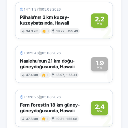
14:11:37
05.08.2026
Pāhala'nın 2 km kuzey-
2.2
kuzeybatısında, Hawaii
2
MW
34.3 km
I
19.22, -155.49
13:25:48
05.08.2026
Naalehu'nun 21 km doğu-
1.9
güneydoğusunda, Hawaii
1
MW
47.4 km
I
18.97, -155.41
11:26:25
05.08.2026
Fern Forest'in 18 km güney-
2.4
güneydoğusunda, Hawaii
2
MW
37.8 km
I
19.31, -155.08