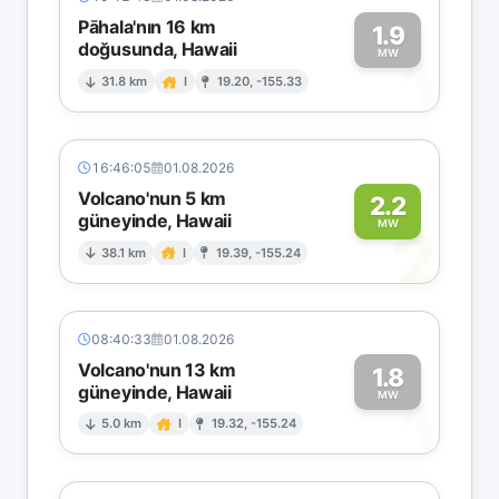
Pāhala'nın 16 km
1.9
doğusunda, Hawaii
1
MW
31.8 km
I
19.20, -155.33
16:46:05
01.08.2026
Volcano'nun 5 km
2.2
güneyinde, Hawaii
2
MW
38.1 km
I
19.39, -155.24
08:40:33
01.08.2026
Volcano'nun 13 km
1.8
güneyinde, Hawaii
1
MW
5.0 km
I
19.32, -155.24