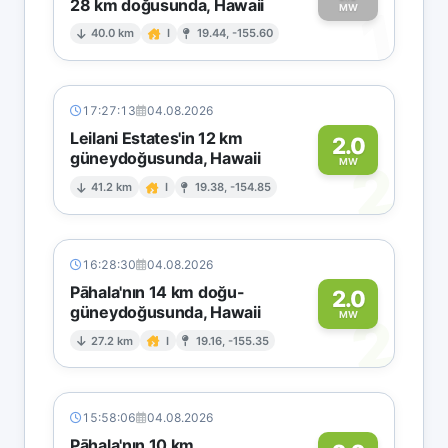
28 km doğusunda, Hawaii
1
MW
40.0 km
I
19.44, -155.60
17:27:13
04.08.2026
Leilani Estates'in 12 km
2.0
güneydoğusunda, Hawaii
2
MW
41.2 km
I
19.38, -154.85
16:28:30
04.08.2026
Pāhala'nın 14 km doğu-
2.0
güneydoğusunda, Hawaii
2
MW
27.2 km
I
19.16, -155.35
15:58:06
04.08.2026
Pāhala'nın 10 km