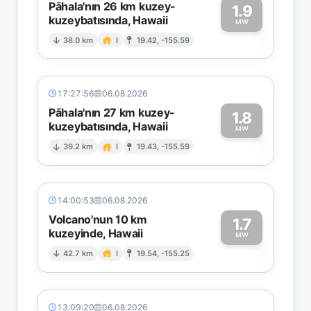
Pāhala'nın 26 km kuzey-
1.9
kuzeybatısında, Hawaii
1
MW
38.0 km
I
19.42, -155.59
17:27:56
06.08.2026
Pāhala'nın 27 km kuzey-
1.8
kuzeybatısında, Hawaii
1
MW
39.2 km
I
19.43, -155.59
14:00:53
06.08.2026
Volcano'nun 10 km
1.7
kuzeyinde, Hawaii
1
MW
42.7 km
I
19.54, -155.25
13:09:20
06.08.2026