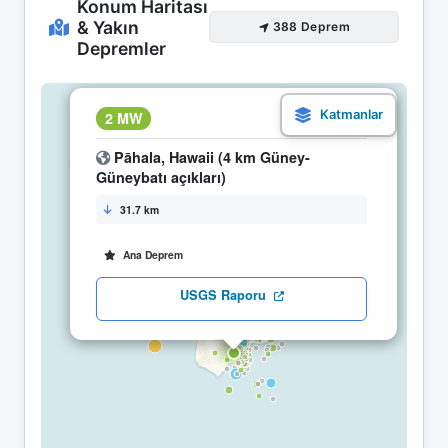
Konum Haritası
& Yakın
388 Deprem
Depremler
×
2 MW
24.04 23:05
Pāhala, Hawaii (4 km Güney-
Güneybatı açıkları)
31.7 km
Ana Deprem
USGS Raporu