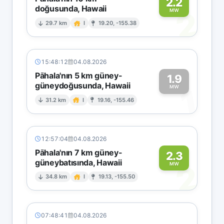
2.2
doğusunda, Hawaii
2
MW
29.7 km
I
19.20, -155.38
15:48:12
04.08.2026
Pāhala'nın 5 km güney-
1.9
güneydoğusunda, Hawaii
1
MW
31.2 km
I
19.16, -155.46
12:57:04
04.08.2026
Pāhala'nın 7 km güney-
2.3
güneybatısında, Hawaii
2
MW
34.8 km
I
19.13, -155.50
07:48:41
04.08.2026