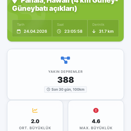
Pāhala, Hawaii (4 km Güney-
Güneybatı açıkları)
Tarih
Saat
Derinlik
24.04.2026
23:05:58
31.7 km
YAKIN DEPREMLER
388
Son 30 gün, 100km
2.0
4.6
ORT. BÜYÜKLÜK
MAX. BÜYÜKLÜK