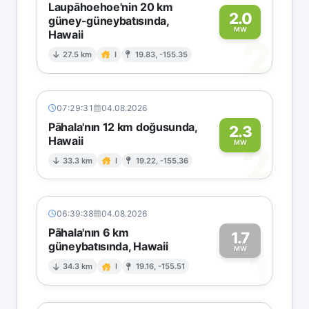
Laupāhoehoe'nin 20 km
2.0
güney-güneybatısında,
MW
Hawaii
2
27.5 km
I
19.83, -155.35
07:29:31
04.08.2026
Pāhala'nın 12 km doğusunda,
2.3
Hawaii
2
MW
33.3 km
I
19.22, -155.36
06:39:38
04.08.2026
Pāhala'nın 6 km
1.7
güneybatısında, Hawaii
1
MW
34.3 km
I
19.16, -155.51