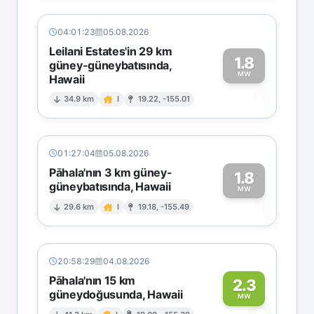
04:01:23
05.08.2026
Leilani Estates'in 29 km
1.8
güney-güneybatısında,
MW
Hawaii
1
34.9 km
I
19.22, -155.01
01:27:04
05.08.2026
Pāhala'nın 3 km güney-
1.8
güneybatısında, Hawaii
1
MW
29.6 km
I
19.18, -155.49
20:58:29
04.08.2026
Pāhala'nın 15 km
2.3
güneydoğusunda, Hawaii
MW