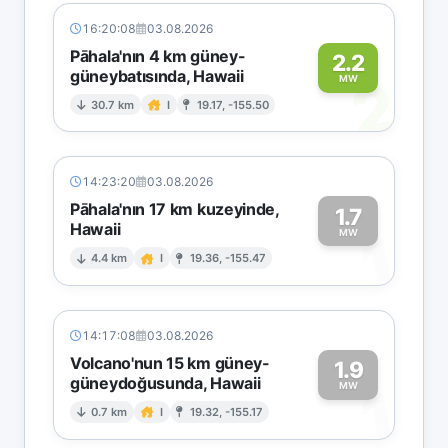
16:20:08
03.08.2026
Pāhala'nın 4 km güney-
2.2
güneybatısında, Hawaii
2
MW
30.7 km
I
19.17, -155.50
14:23:20
03.08.2026
Pāhala'nın 17 km kuzeyinde,
1.7
Hawaii
1
MW
4.4 km
I
19.36, -155.47
14:17:08
03.08.2026
Volcano'nun 15 km güney-
1.9
güneydoğusunda, Hawaii
1
MW
0.7 km
I
19.32, -155.17