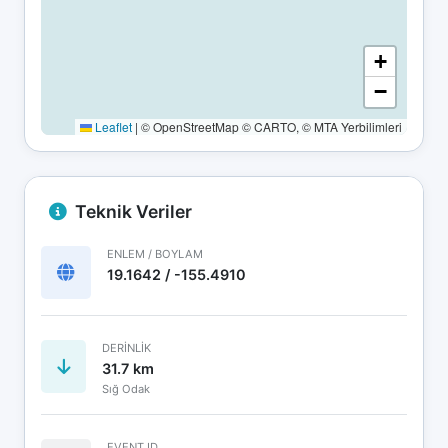
+
−
Leaflet
|
© OpenStreetMap © CARTO, © MTA Yerbilimleri
Teknik Veriler
ENLEM / BOYLAM
19.1642 / -155.4910
DERINLIK
31.7 km
Sığ Odak
EVENT ID