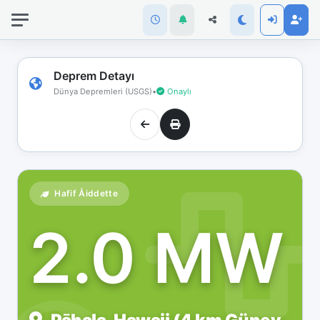
İnternet
bağlantınız
koptu!
Çevrimdışı
Deprem Detayı
moddasınız.
Dünya Depremleri (USGS)
•
Onaylı
Hafif Åiddette
2.0 MW