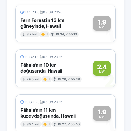
14:17:06
03.08.2026
Fern Forest'in 13 km
1.9
güneyinde, Hawaii
1
MW
3.7 km
I
19.34, -155.13
10:32:09
03.08.2026
Pāhala'nın 10 km
2.4
doğusunda, Hawaii
2
MW
29.5 km
I
19.20, -155.38
10:31:23
03.08.2026
Pāhala'nın 11 km
1.9
kuzeydoğusunda, Hawaii
1
MW
30.4 km
I
19.27, -155.40