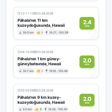
10:11:15
03.08.2026
Pāhala'nın 11 km
2.4
kuzeydoğusunda, Hawaii
2
MW
30.0 km
I
19.27, -155.39
04:15:09
03.08.2026
Pāhala'nın 1 km güney-
2.0
güneybatısında, Hawaii
2
MW
30.7 km
I
19.19, -155.48
03:55:08
03.08.2026
Pāhala'nın 9 km kuzey-
2.0
kuzeydoğusunda, Hawaii
2
MW
0.0 km
II
19.28, -155.45