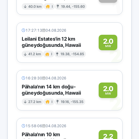
1
40.0 km
I
19.44, -155.60
17:27:13
04.08.2026
Leilani Estates'in 12 km
2.0
güneydoğusunda, Hawaii
2
MW
41.2 km
I
19.38, -154.85
16:28:30
04.08.2026
Pāhala'nın 14 km doğu-
2.0
güneydoğusunda, Hawaii
2
MW
27.2 km
I
19.16, -155.35
15:58:06
04.08.2026
Pāhala'nın 10 km
2.2