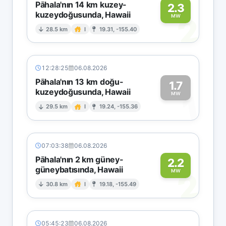
Pāhala'nın 14 km kuzey-
2.3
kuzeydoğusunda, Hawaii
2
MW
28.5 km
I
19.31, -155.40
12:28:25
06.08.2026
Pāhala'nın 13 km doğu-
1.7
kuzeydoğusunda, Hawaii
1
MW
29.5 km
I
19.24, -155.36
07:03:38
06.08.2026
Pāhala'nın 2 km güney-
2.2
güneybatısında, Hawaii
2
MW
30.8 km
I
19.18, -155.49
05:45:23
06.08.2026