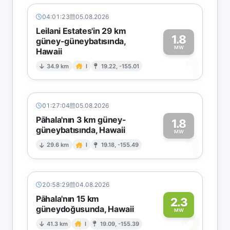
04:01:23
05.08.2026
Leilani Estates'in 29 km
1.8
güney-güneybatısında,
MW
Hawaii
1
34.9 km
I
19.22, -155.01
01:27:04
05.08.2026
Pāhala'nın 3 km güney-
1.8
güneybatısında, Hawaii
1
MW
29.6 km
I
19.18, -155.49
20:58:29
04.08.2026
Pāhala'nın 15 km
2.3
güneydoğusunda, Hawaii
2
MW
41.3 km
I
19.09, -155.39