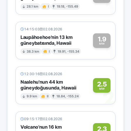
1
28.1 km
I
19.18, -155.49
14:15:03
02.08.2026
Laupāhoehoe'nin 13 km
1.9
güneybatısında, Hawaii
1
MW
38.3 km
I
19.91, -155.34
12:30:16
02.08.2026
Naalehu'nun 44 km
2.5
güneydoğusunda, Hawaii
2
MW
9.9 km
II
18.84, -155.24
09:15:17
02.08.2026
Volcano'nun 16 km
2.3