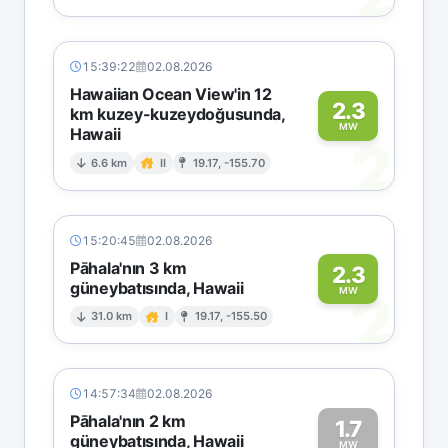
15:39:22
02.08.2026
Hawaiian Ocean View'in 12
2.3
km kuzey-kuzeydoğusunda,
MW
Hawaii
2
6.6 km
II
19.17, -155.70
15:20:45
02.08.2026
Pāhala'nın 3 km
2.3
güneybatısında, Hawaii
2
MW
31.0 km
I
19.17, -155.50
14:57:34
02.08.2026
Pāhala'nın 2 km
1.7
güneybatısında, Hawaii
MW