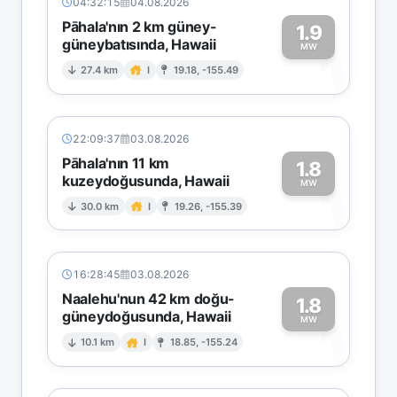
04:32:15
04.08.2026
Pāhala'nın 2 km güney-
1.9
güneybatısında, Hawaii
1
MW
27.4 km
I
19.18, -155.49
22:09:37
03.08.2026
Pāhala'nın 11 km
1.8
kuzeydoğusunda, Hawaii
1
MW
30.0 km
I
19.26, -155.39
16:28:45
03.08.2026
Naalehu'nun 42 km doğu-
1.8
güneydoğusunda, Hawaii
1
MW
10.1 km
I
18.85, -155.24