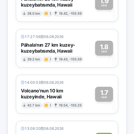
1.9
kuzeybatısında, Hawaii
1
MW
38.0 km
I
19.42, -155.59
17:27:56
06.08.2026
Pāhala'nın 27 km kuzey-
1.8
kuzeybatısında, Hawaii
1
MW
39.2 km
I
19.43, -155.59
14:00:53
06.08.2026
Volcano'nun 10 km
1.7
kuzeyinde, Hawaii
1
MW
42.7 km
I
19.54, -155.25
13:09:20
06.08.2026