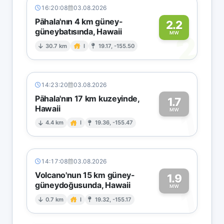
16:20:08
03.08.2026
Pāhala'nın 4 km güney-
2.2
güneybatısında, Hawaii
2
MW
30.7 km
I
19.17, -155.50
14:23:20
03.08.2026
Pāhala'nın 17 km kuzeyinde,
1.7
Hawaii
1
MW
4.4 km
I
19.36, -155.47
14:17:08
03.08.2026
Volcano'nun 15 km güney-
1.9
güneydoğusunda, Hawaii
1
MW
0.7 km
I
19.32, -155.17