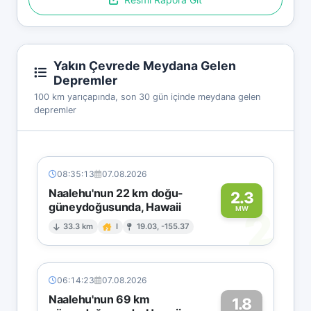
Yakın Çevrede Meydana Gelen
Depremler
100 km yarıçapında, son 30 gün içinde meydana gelen
depremler
08:35:13
07.08.2026
Naalehu'nun 22 km doğu-
2.3
güneydoğusunda, Hawaii
2
MW
33.3 km
I
19.03, -155.37
06:14:23
07.08.2026
Naalehu'nun 69 km
1.8