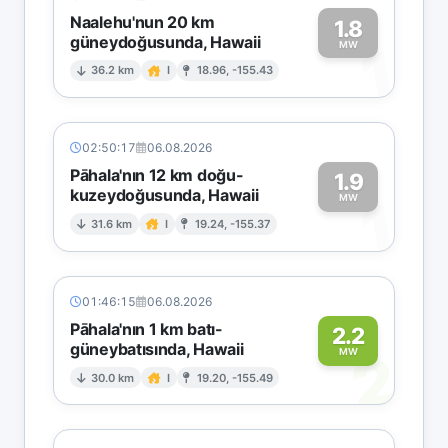
Naalehu'nun 20 km
1.8
güneydoğusunda, Hawaii
1
MW
36.2 km
I
18.96, -155.43
02:50:17
06.08.2026
Pāhala'nın 12 km doğu-
1.9
kuzeydoğusunda, Hawaii
1
MW
31.6 km
I
19.24, -155.37
01:46:15
06.08.2026
Pāhala'nın 1 km batı-
2.2
güneybatısında, Hawaii
2
MW
30.0 km
I
19.20, -155.49