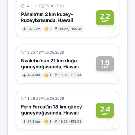
14:11:37
05.08.2026
Pāhala'nın 2 km kuzey-
2.2
kuzeybatısında, Hawaii
2
MW
34.3 km
I
19.22, -155.49
13:25:48
05.08.2026
Naalehu'nun 21 km doğu-
1.9
güneydoğusunda, Hawaii
1
MW
47.4 km
I
18.97, -155.41
11:26:25
05.08.2026
Fern Forest'in 18 km güney-
2.4
güneydoğusunda, Hawaii
2
MW
37.8 km
I
19.31, -155.08