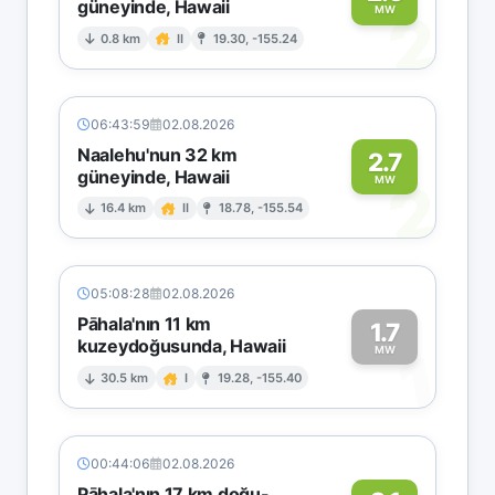
güneyinde, Hawaii
2
MW
0.8 km
II
19.30, -155.24
06:43:59
02.08.2026
Naalehu'nun 32 km
2.7
güneyinde, Hawaii
2
MW
16.4 km
II
18.78, -155.54
05:08:28
02.08.2026
Pāhala'nın 11 km
1.7
kuzeydoğusunda, Hawaii
1
MW
30.5 km
I
19.28, -155.40
00:44:06
02.08.2026
Pāhala'nın 17 km doğu-