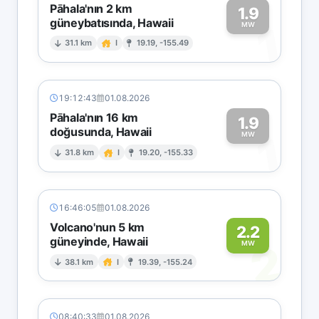
Pāhala'nın 2 km
1.9
güneybatısında, Hawaii
1
MW
31.1 km
I
19.19, -155.49
19:12:43
01.08.2026
Pāhala'nın 16 km
1.9
doğusunda, Hawaii
1
MW
31.8 km
I
19.20, -155.33
16:46:05
01.08.2026
Volcano'nun 5 km
2.2
güneyinde, Hawaii
2
MW
38.1 km
I
19.39, -155.24
08:40:33
01.08.2026