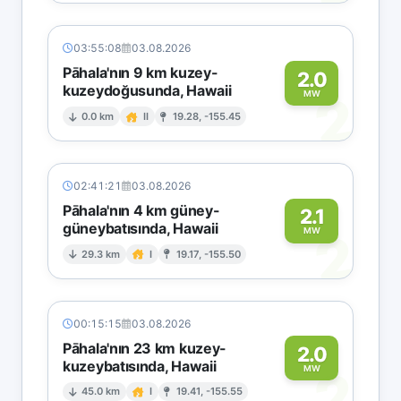
03:55:08
03.08.2026
Pāhala'nın 9 km kuzey-
2.0
kuzeydoğusunda, Hawaii
2
MW
0.0 km
II
19.28, -155.45
02:41:21
03.08.2026
Pāhala'nın 4 km güney-
2.1
güneybatısında, Hawaii
2
MW
29.3 km
I
19.17, -155.50
00:15:15
03.08.2026
Pāhala'nın 23 km kuzey-
2.0
kuzeybatısında, Hawaii
2
MW
45.0 km
I
19.41, -155.55