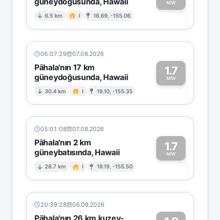
güneydoğusunda, Hawaii
1
MW
6.5 km
I
18.69, -155.06
06:07:29
07.08.2026
Pāhala'nın 17 km
1.7
güneydoğusunda, Hawaii
1
MW
30.4 km
I
19.10, -155.35
05:01:08
07.08.2026
Pāhala'nın 2 km
1.7
güneybatısında, Hawaii
1
MW
28.7 km
I
19.19, -155.50
20:39:28
06.08.2026
Pāhala'nın 26 km kuzey-