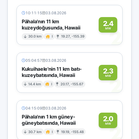
10:11:15
03.08.2026
Pāhala'nın 11 km
2.4
kuzeydoğusunda, Hawaii
2
MW
30.0 km
I
19.27, -155.39
05:04:57
03.08.2026
Kukuihaele'nin 11 km batı-
2.3
kuzeybatısında, Hawaii
2
MW
14.4 km
I
20.17, -155.67
04:15:09
03.08.2026
Pāhala'nın 1 km güney-
2.0
güneybatısında, Hawaii
2
MW
30.7 km
I
19.19, -155.48