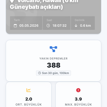
Volcano, Hawaii (6 km
Güneybatı açıkları)
Tarih
Saat
Derinlik
05.05.2026
18:07:32
0.6 km
YAKIN DEPREMLER
388
Son 30 gün, 100km
2.0
3.9
ORT. BÜYÜKLÜK
MAX. BÜYÜKLÜK