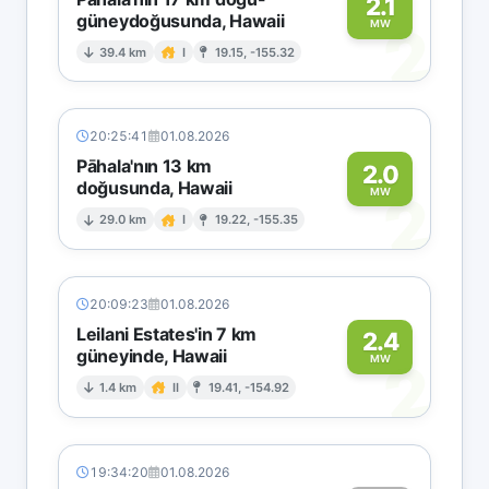
2.1
güneydoğusunda, Hawaii
2
MW
39.4 km
I
19.15, -155.32
20:25:41
01.08.2026
Pāhala'nın 13 km
2.0
doğusunda, Hawaii
2
MW
29.0 km
I
19.22, -155.35
20:09:23
01.08.2026
Leilani Estates'in 7 km
2.4
güneyinde, Hawaii
2
MW
1.4 km
II
19.41, -154.92
19:34:20
01.08.2026