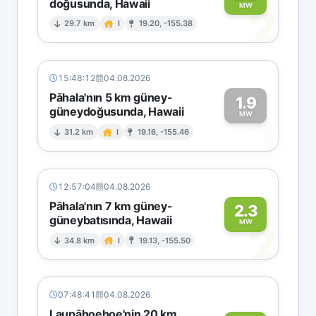
doğusunda, Hawaii
2
MW
29.7 km
I
19.20, -155.38
15:48:12
04.08.2026
Pāhala'nın 5 km güney-
1.9
güneydoğusunda, Hawaii
1
MW
31.2 km
I
19.16, -155.46
12:57:04
04.08.2026
Pāhala'nın 7 km güney-
2.3
güneybatısında, Hawaii
2
MW
34.8 km
I
19.13, -155.50
07:48:41
04.08.2026
Laupāhoehoe'nin 20 km