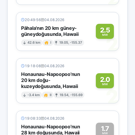
20:49:56
04.08.2026
Pāhala'nın 20 km güney-
2.5
güneydoğusunda, Hawaii
2
MW
42.6 km
I
19.05, -155.37
19:18:08
04.08.2026
Honaunau-Napoopoo'nun
2.0
20 km doğu-
MW
kuzeydoğusunda, Hawaii
2
-3.4 km
II
19.54, -155.69
19:08:33
04.08.2026
Honaunau-Napoopoo'nun
1.7
28 km doğusunda, Hawaii
MW