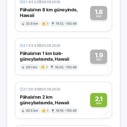
01:43:22
06.08.2026
Pāhala'nın 8 km güneyinde,
1.8
Hawaii
1
MW
32.8 km
I
19.13, -155.49
21:53:43
05.08.2026
Pāhala'nın 1 km batı-
1.9
güneybatısında, Hawaii
1
MW
29.1 km
I
19.20, -155.49
21:00:30
05.08.2026
Pāhala'nın 2 km
2.1
güneybatısında, Hawaii
2
MW
30.5 km
I
19.19, -155.49