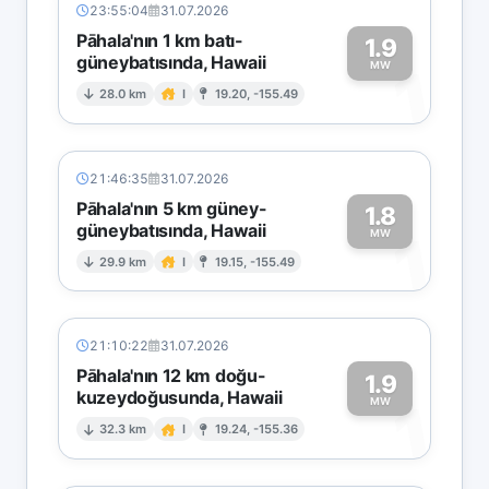
23:55:04
31.07.2026
Pāhala'nın 1 km batı-
1.9
güneybatısında, Hawaii
1
MW
28.0 km
I
19.20, -155.49
21:46:35
31.07.2026
Pāhala'nın 5 km güney-
1.8
güneybatısında, Hawaii
1
MW
29.9 km
I
19.15, -155.49
21:10:22
31.07.2026
Pāhala'nın 12 km doğu-
1.9
kuzeydoğusunda, Hawaii
1
MW
32.3 km
I
19.24, -155.36