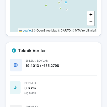
+
−
Leaflet
|
© OpenStreetMap © CARTO, © MTA Yerbilimleri
Teknik Veriler
ENLEM / BOYLAM
19.4013 / -155.2798
DERINLIK
0.6 km
Sığ Odak
EVENT ID