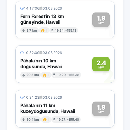
14:17:06
03.08.2026
Fern Forest'in 13 km
1.9
güneyinde, Hawaii
1
MW
3.7 km
I
19.34, -155.13
10:32:09
03.08.2026
Pāhala'nın 10 km
2.4
doğusunda, Hawaii
2
MW
29.5 km
I
19.20, -155.38
10:31:23
03.08.2026
Pāhala'nın 11 km
1.9
kuzeydoğusunda, Hawaii
1
MW
30.4 km
I
19.27, -155.40