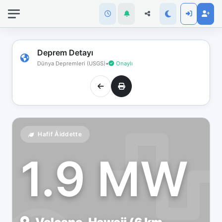
İnternet
bağlantınız
koptu!
Çevrimdışı
Deprem Detayı
moddasınız.
Dünya Depremleri (USGS)
•
Onaylı
Hafif Åiddette
1.9 MW