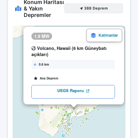
Konum Haritası
& Yakın
388 Deprem
Depremler
×
1.9 MW
05.05 18:07
Volcano, Hawaii (6 km Güneybatı
açıkları)
0.6 km
Ana Deprem
USGS Raporu