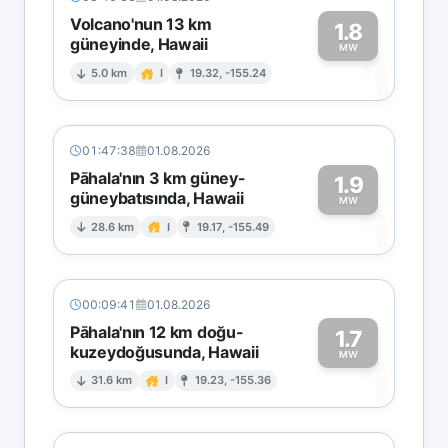
Volcano'nun 13 km
1.8
güneyinde, Hawaii
1
MW
5.0 km
I
19.32, -155.24
01:47:38
01.08.2026
Pāhala'nın 3 km güney-
1.9
güneybatısında, Hawaii
1
MW
28.6 km
I
19.17, -155.49
00:09:41
01.08.2026
Pāhala'nın 12 km doğu-
1.7
kuzeydoğusunda, Hawaii
1
MW
31.6 km
I
19.23, -155.36