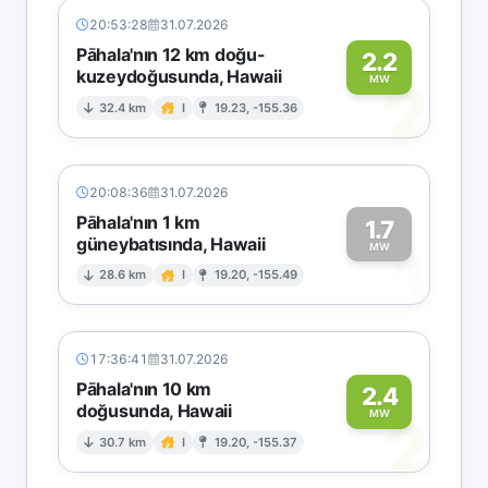
20:53:28
31.07.2026
Pāhala'nın 12 km doğu-
2.2
kuzeydoğusunda, Hawaii
2
MW
32.4 km
I
19.23, -155.36
20:08:36
31.07.2026
Pāhala'nın 1 km
1.7
güneybatısında, Hawaii
1
MW
28.6 km
I
19.20, -155.49
17:36:41
31.07.2026
Pāhala'nın 10 km
2.4
doğusunda, Hawaii
2
MW
30.7 km
I
19.20, -155.37