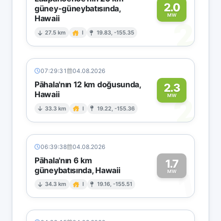
2.0
güney-güneybatısında,
MW
Hawaii
2
27.5 km
I
19.83, -155.35
07:29:31
04.08.2026
Pāhala'nın 12 km doğusunda,
2.3
Hawaii
2
MW
33.3 km
I
19.22, -155.36
06:39:38
04.08.2026
Pāhala'nın 6 km
1.7
güneybatısında, Hawaii
1
MW
34.3 km
I
19.16, -155.51