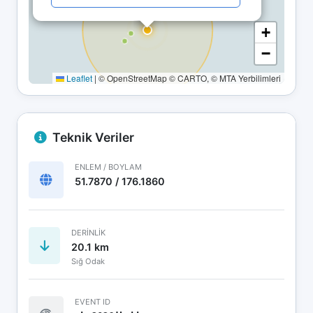
+
−
Leaflet
|
© OpenStreetMap © CARTO, © MTA Yerbilimleri
Teknik Veriler
ENLEM / BOYLAM
51.7870 / 176.1860
DERINLIK
20.1 km
Sığ Odak
EVENT ID