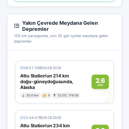
Yakın Çevrede Meydana Gelen
Depremler
100 km yarıçapında, son 30 gün içinde meydana gelen
depremler
08:51:39
09.08.2026
Attu Station'un 214 km
2.6
doğu-güneydoğusunda,
MW
Alaska
2
20.0 km
II
52.03, 176.05
22:44:47
08.08.2026
Attu Station'un 234 km