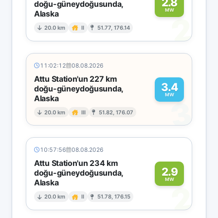
2.8
doğu-güneydoğusunda,
MW
Alaska
2
20.0 km
II
51.77, 176.14
11:02:12
08.08.2026
Attu Station'un 227 km
3.4
doğu-güneydoğusunda,
MW
Alaska
3
20.0 km
III
51.82, 176.07
10:57:56
08.08.2026
Attu Station'un 234 km
2.9
doğu-güneydoğusunda,
MW
Alaska
2
20.0 km
II
51.78, 176.15