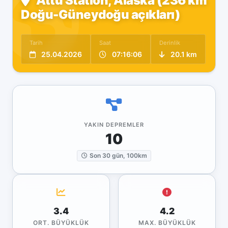
Attu Station, Alaska (236 km
Doğu-Güneydoğu açıkları)
Tarih
Saat
Derinlik
25.04.2026
07:16:06
20.1 km
YAKIN DEPREMLER
10
Son 30 gün, 100km
3.4
4.2
ORT. BÜYÜKLÜK
MAX. BÜYÜKLÜK