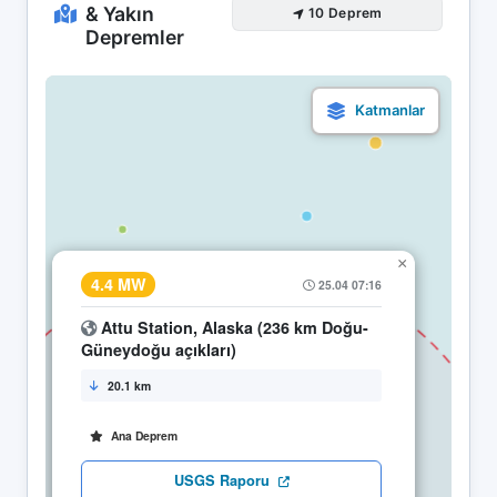
& Yakın
10 Deprem
Depremler
×
4.4 MW
25.04 07:16
Attu Station, Alaska (236 km Doğu-
Güneydoğu açıkları)
20.1 km
Ana Deprem
USGS Raporu