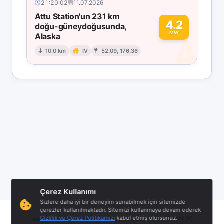
21:20:02
11.07.2026
Attu Station'un 231 km
4.2
doğu-güneydoğusunda,
MW
Alaska
4
10.0 km
IV
52.09, 176.36
Çerez Kullanımı
Sizlere daha iyi bir deneyim sunabilmek için sitemizde
çerezler kullanılmaktadır. Sitemizi kullanmaya devam ederek
|
|
|
Gizlilik ve Çerez Politikamızı
kabul etmiş olursunuz.
Twitter (X)
Hakkımızda
Hizmet Şartları
Gizlilik Politikası