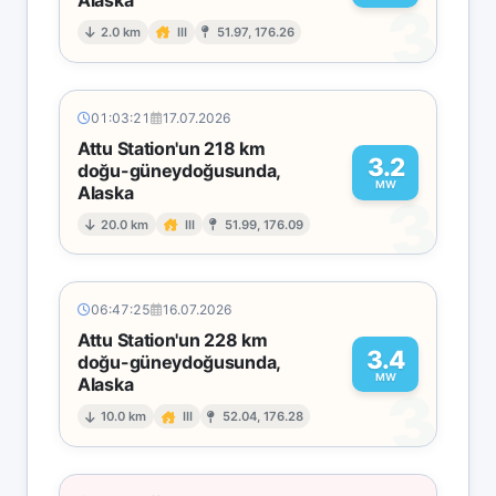
Alaska
3
2.0 km
III
51.97, 176.26
01:03:21
17.07.2026
Attu Station'un 218 km
3.2
doğu-güneydoğusunda,
MW
Alaska
3
20.0 km
III
51.99, 176.09
06:47:25
16.07.2026
Attu Station'un 228 km
3.4
doğu-güneydoğusunda,
MW
Alaska
3
10.0 km
III
52.04, 176.28