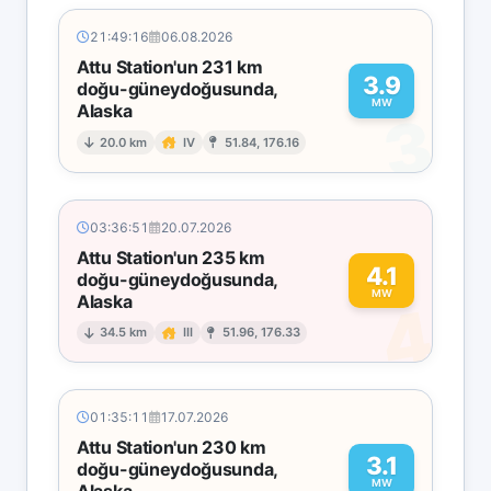
21:49:16
06.08.2026
Attu Station'un 231 km
3.9
doğu-güneydoğusunda,
MW
Alaska
3
20.0 km
IV
51.84, 176.16
03:36:51
20.07.2026
Attu Station'un 235 km
4.1
doğu-güneydoğusunda,
MW
Alaska
4
34.5 km
III
51.96, 176.33
01:35:11
17.07.2026
Attu Station'un 230 km
3.1
doğu-güneydoğusunda,
MW