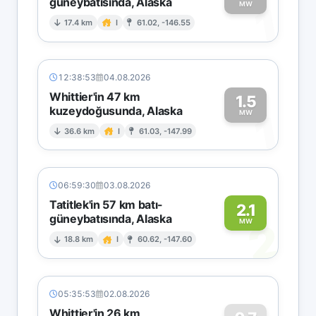
güneybatısında, Alaska
1
MW
17.4 km
I
61.02, -146.55
12:38:53
04.08.2026
Whittier'in 47 km
1.5
kuzeydoğusunda, Alaska
1
MW
36.6 km
I
61.03, -147.99
06:59:30
03.08.2026
Tatitlek'in 57 km batı-
2.1
güneybatısında, Alaska
2
MW
18.8 km
I
60.62, -147.60
05:35:53
02.08.2026
Whittier'in 26 km