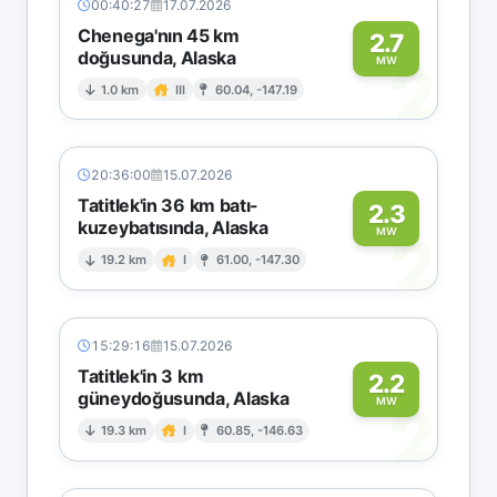
00:40:27
17.07.2026
Chenega'nın 45 km
2.7
doğusunda, Alaska
2
MW
1.0 km
III
60.04, -147.19
20:36:00
15.07.2026
Tatitlek'in 36 km batı-
2.3
kuzeybatısında, Alaska
2
MW
19.2 km
I
61.00, -147.30
15:29:16
15.07.2026
Tatitlek'in 3 km
2.2
güneydoğusunda, Alaska
2
MW
19.3 km
I
60.85, -146.63