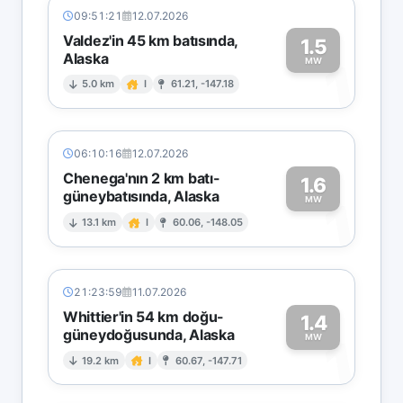
09:51:21
12.07.2026
Valdez'in 45 km batısında,
1.5
Alaska
1
MW
5.0 km
I
61.21, -147.18
06:10:16
12.07.2026
Chenega'nın 2 km batı-
1.6
güneybatısında, Alaska
1
MW
13.1 km
I
60.06, -148.05
21:23:59
11.07.2026
Whittier'in 54 km doğu-
1.4
güneydoğusunda, Alaska
1
MW
19.2 km
I
60.67, -147.71