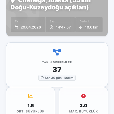
Chenega, Alaska (55 km
Doğu-Kuzeydoğu açıkları)
Tarih
Saat
Derinlik
29.04.2026
14:47:57
10.0 km
YAKIN DEPREMLER
37
Son 30 gün, 100km
1.6
3.0
ORT. BÜYÜKLÜK
MAX. BÜYÜKLÜK