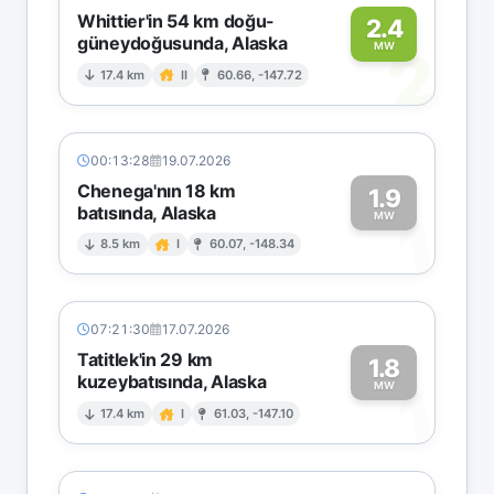
Whittier'in 54 km doğu-
2.4
güneydoğusunda, Alaska
2
MW
17.4 km
II
60.66, -147.72
00:13:28
19.07.2026
Chenega'nın 18 km
1.9
batısında, Alaska
1
MW
8.5 km
I
60.07, -148.34
07:21:30
17.07.2026
Tatitlek'in 29 km
1.8
kuzeybatısında, Alaska
1
MW
17.4 km
I
61.03, -147.10