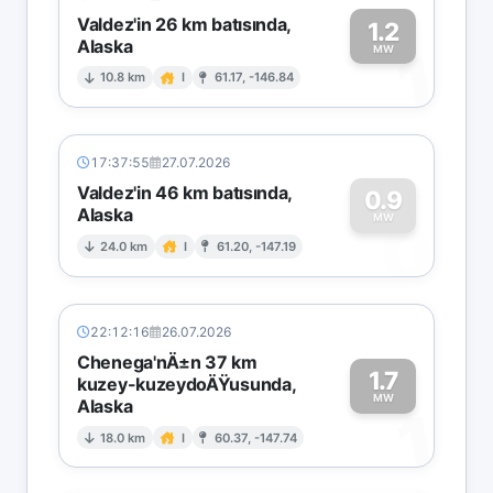
Valdez'in 26 km batısında,
1.2
Alaska
1
MW
10.8 km
I
61.17, -146.84
17:37:55
27.07.2026
Valdez'in 46 km batısında,
0.9
Alaska
0
MW
24.0 km
I
61.20, -147.19
22:12:16
26.07.2026
Chenega'nÄ±n 37 km
1.7
kuzey-kuzeydoÄŸusunda,
MW
Alaska
1
18.0 km
I
60.37, -147.74