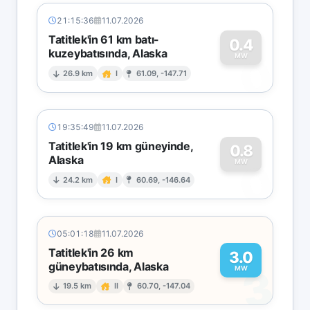
21:15:36
11.07.2026
Tatitlek'in 61 km batı-
0.4
kuzeybatısında, Alaska
0
MW
26.9 km
I
61.09, -147.71
19:35:49
11.07.2026
Tatitlek'in 19 km güneyinde,
0.8
Alaska
0
MW
24.2 km
I
60.69, -146.64
05:01:18
11.07.2026
Tatitlek'in 26 km
3.0
güneybatısında, Alaska
3
MW
19.5 km
II
60.70, -147.04