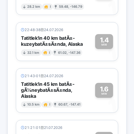
1
28.2 km
I
59.48, -146.79
22:48:38
24.07.2026
Tatitlek'in 40 km batÄ±-
1.4
kuzeybatÄ±sÄ±nda, Alaska
1
MW
32.1 km
I
61.02, -147.36
21:43:01
24.07.2026
Tatitlek'in 45 km batÄ±-
1.6
gÃ¼neybatÄ±sÄ±nda,
MW
Alaska
1
10.5 km
I
60.67, -147.41
21:21:01
21.07.2026