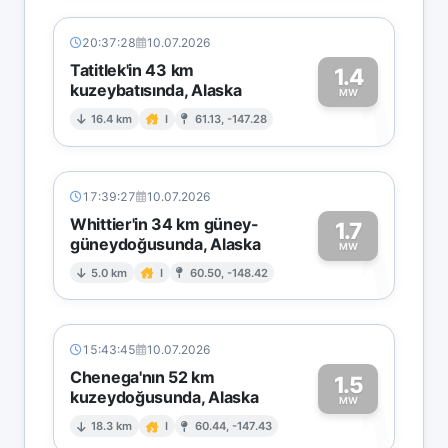
20:37:28
10.07.2026
Tatitlek'in 43 km
1.4
kuzeybatısında, Alaska
1
MW
16.4 km
I
61.13, -147.28
17:39:27
10.07.2026
Whittier'in 34 km güney-
1.7
güneydoğusunda, Alaska
1
MW
5.0 km
I
60.50, -148.42
15:43:45
10.07.2026
Chenega'nın 52 km
1.5
kuzeydoğusunda, Alaska
1
MW
18.3 km
I
60.44, -147.43