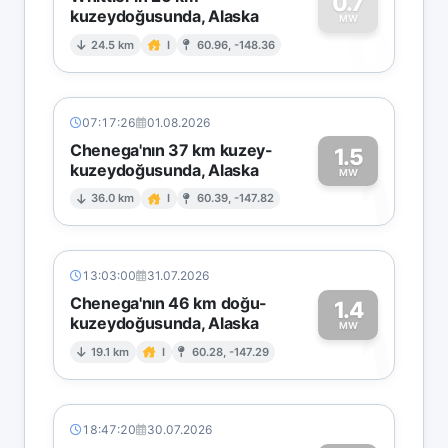
0.7
kuzeydoğusunda, Alaska
0
MW
24.5 km
I
60.96, -148.36
07:17:26
01.08.2026
Chenega'nın 37 km kuzey-
1.5
kuzeydoğusunda, Alaska
1
MW
36.0 km
I
60.39, -147.82
13:03:00
31.07.2026
Chenega'nın 46 km doğu-
1.4
kuzeydoğusunda, Alaska
1
MW
19.1 km
I
60.28, -147.29
18:47:20
30.07.2026