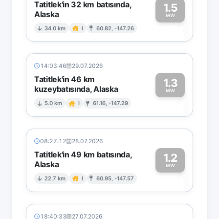
Tatitlek'in 32 km batısında,
1.5
Alaska
1
MW
34.0 km
I
60.82, -147.26
14:03:46
29.07.2026
Tatitlek'in 46 km
1.3
kuzeybatısında, Alaska
1
MW
5.0 km
I
61.16, -147.29
08:27:12
28.07.2026
Tatitlek'in 49 km batısında,
1.2
Alaska
1
MW
22.7 km
I
60.95, -147.57
18:40:33
27.07.2026