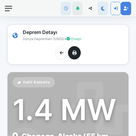
İnternet
bağlantınız
koptu!
Çevrimdışı
Deprem Detayı
moddasınız.
Dünya Depremleri (USGS)
•
Onaylı
Hafif Åiddette
1.4 MW