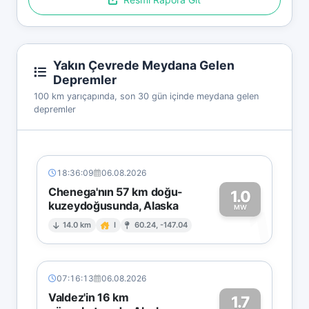
Yakın Çevrede Meydana Gelen
Depremler
100 km yarıçapında, son 30 gün içinde meydana gelen
depremler
18:36:09
06.08.2026
Chenega'nın 57 km doğu-
1.0
kuzeydoğusunda, Alaska
1
MW
14.0 km
I
60.24, -147.04
07:16:13
06.08.2026
Valdez'in 16 km
1.7