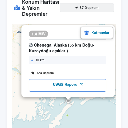
Konum Haritası
& Yakın
37 Deprem
Depremler
×
1.4 MW
29.04 14:47
Chenega, Alaska (55 km Doğu-
Kuzeydoğu açıkları)
10 km
Ana Deprem
USGS Raporu