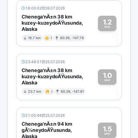
18:00:02
26.07.2026
Chenega'nÄ±n 38 km
1.2
kuzey-kuzeydoÄŸusunda,
MW
Alaska
1
18.7 km
I
60.39, -147.78
23:48:51
25.07.2026
Chenega'nÄ±n 38 km
1.0
kuzey-kuzeydoÄŸusunda,
MW
Alaska
1
23.7 km
I
60.39, -147.81
21:00:46
25.07.2026
Chenega'nÄ±n 94 km
1.5
gÃ¼neydoÄŸusunda,
MW
Alaska