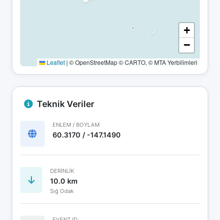
+
−
Leaflet
|
© OpenStreetMap © CARTO, © MTA Yerbilimleri
Teknik Veriler
ENLEM / BOYLAM
60.3170 / -147.1490
DERINLIK
10.0 km
Sığ Odak
EVENT ID