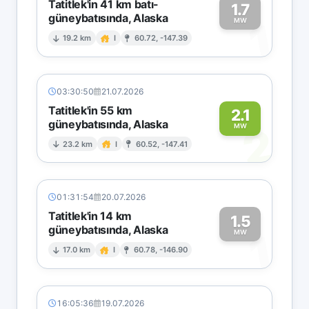
Tatitlek'in 41 km batı-
1.7
güneybatısında, Alaska
1
MW
19.2 km
I
60.72, -147.39
03:30:50
21.07.2026
Tatitlek'in 55 km
2.1
güneybatısında, Alaska
2
MW
23.2 km
I
60.52, -147.41
01:31:54
20.07.2026
Tatitlek'in 14 km
1.5
güneybatısında, Alaska
1
MW
17.0 km
I
60.78, -146.90
16:05:36
19.07.2026