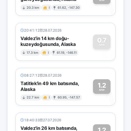
1
MW
20.3 km
I
61.62, -147.30
20:41:12
28.07.2026
Valdez'in 14 km doğu-
0.7
kuzeydoğusunda, Alaska
0
MW
17.3 km
I
61.19, -146.11
08:27:12
28.07.2026
Tatitlek'in 49 km batısında,
1.2
Alaska
1
MW
22.7 km
I
60.95, -147.57
18:40:33
27.07.2026
Valdez'in 26 km batısında,
1.2