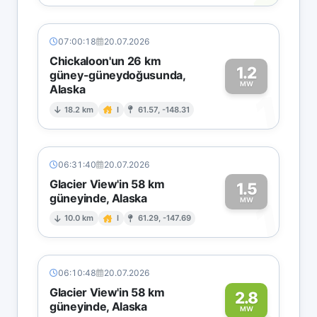
07:00:18
20.07.2026
Chickaloon'un 26 km
1.2
güney-güneydoğusunda,
MW
Alaska
1
18.2 km
I
61.57, -148.31
06:31:40
20.07.2026
Glacier View'in 58 km
1.5
güneyinde, Alaska
1
MW
10.0 km
I
61.29, -147.69
06:10:48
20.07.2026
Glacier View'in 58 km
2.8
güneyinde, Alaska
MW