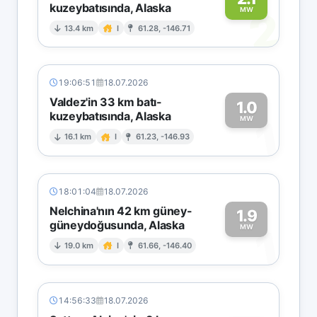
kuzeybatısında, Alaska
2
MW
13.4 km
I
61.28, -146.71
19:06:51
18.07.2026
Valdez'in 33 km batı-
1.0
kuzeybatısında, Alaska
1
MW
16.1 km
I
61.23, -146.93
18:01:04
18.07.2026
Nelchina'nın 42 km güney-
1.9
güneydoğusunda, Alaska
1
MW
19.0 km
I
61.66, -146.40
14:56:33
18.07.2026