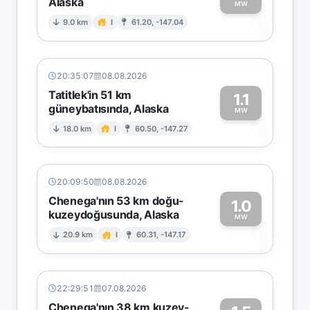
Alaska
1
MW
9.0 km
I
61.20, -147.04
20:35:07
08.08.2026
Tatitlek'in 51 km
1.1
güneybatısında, Alaska
1
MW
18.0 km
I
60.50, -147.27
20:09:50
08.08.2026
Chenega'nın 53 km doğu-
1.0
kuzeydoğusunda, Alaska
1
MW
20.9 km
I
60.31, -147.17
22:29:51
07.08.2026
Chenega'nın 38 km kuzey-