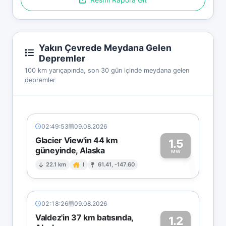
Yakın Çevrede Meydana Gelen
Depremler
100 km yarıçapında, son 30 gün içinde meydana gelen
depremler
02:49:53
09.08.2026
Glacier View'in 44 km
1.5
güneyinde, Alaska
1
MW
22.1 km
I
61.41, -147.60
02:18:26
09.08.2026
Valdez'in 37 km batısında,
1.2