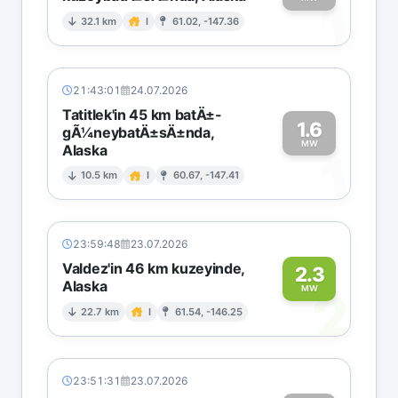
1
32.1 km
I
61.02, -147.36
21:43:01
24.07.2026
Tatitlek'in 45 km batÄ±-
1.6
gÃ¼neybatÄ±sÄ±nda,
MW
Alaska
1
10.5 km
I
60.67, -147.41
23:59:48
23.07.2026
Valdez'in 46 km kuzeyinde,
2.3
Alaska
2
MW
22.7 km
I
61.54, -146.25
23:51:31
23.07.2026