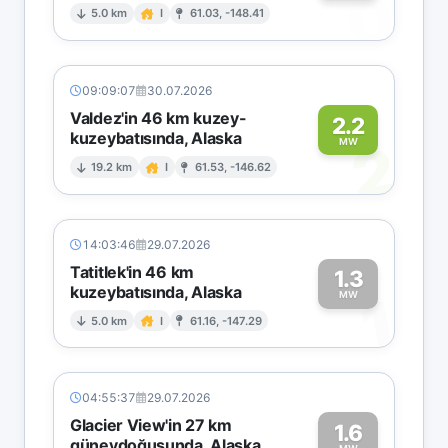
0
5.0 km
I
61.03, -148.41
09:09:07
30.07.2026
Valdez'in 46 km kuzey-
2.2
kuzeybatısında, Alaska
2
MW
19.2 km
I
61.53, -146.62
14:03:46
29.07.2026
Tatitlek'in 46 km
1.3
kuzeybatısında, Alaska
1
MW
5.0 km
I
61.16, -147.29
04:55:37
29.07.2026
Glacier View'in 27 km
1.6
güneydoğusunda, Alaska