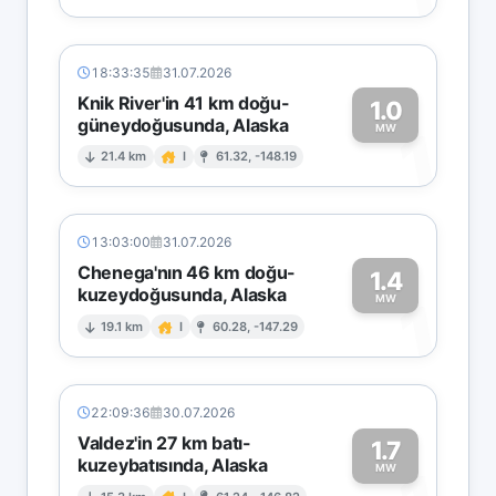
18:33:35
31.07.2026
Knik River'in 41 km doğu-
1.0
güneydoğusunda, Alaska
1
MW
21.4 km
I
61.32, -148.19
13:03:00
31.07.2026
Chenega'nın 46 km doğu-
1.4
kuzeydoğusunda, Alaska
1
MW
19.1 km
I
60.28, -147.29
22:09:36
30.07.2026
Valdez'in 27 km batı-
1.7
kuzeybatısında, Alaska
MW