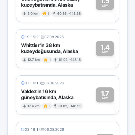
1.5
kuzeybatısında, Alaska
1
MW
5.0 km
I
60.36, -148.38
19:15:21
07.08.2026
Whittier'in 38 km
1.4
kuzeydoğusunda, Alaska
1
MW
12.7 km
I
61.02, -148.18
07:16:13
06.08.2026
Valdez'in 16 km
1.7
güneybatısında, Alaska
1
MW
17.4 km
I
61.02, -146.55
03:16:14
06.08.2026