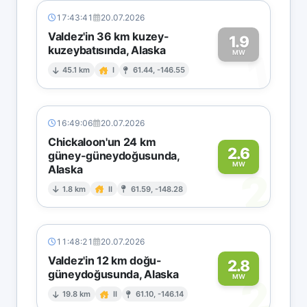
17:43:41
20.07.2026
Valdez'in 36 km kuzey-
1.9
kuzeybatısında, Alaska
1
MW
45.1 km
I
61.44, -146.55
16:49:06
20.07.2026
Chickaloon'un 24 km
2.6
güney-güneydoğusunda,
MW
Alaska
2
1.8 km
II
61.59, -148.28
11:48:21
20.07.2026
Valdez'in 12 km doğu-
2.8
güneydoğusunda, Alaska
2
MW
19.8 km
II
61.10, -146.14