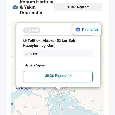
Konum Haritası
& Yakın
107 Deprem
Depremler
×
0.6 MW
12.04 10:32
Tatitlek, Alaska (53 km Batı-
Kuzeybatı açıkları)
18 km
Ana Deprem
USGS Raporu