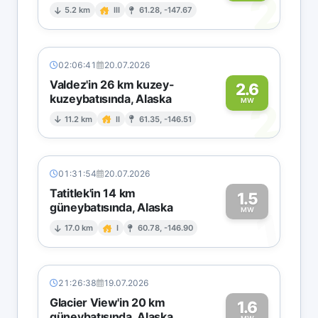
2
5.2 km
III
61.28, -147.67
02:06:41
20.07.2026
Valdez'in 26 km kuzey-
2.6
kuzeybatısında, Alaska
2
MW
11.2 km
II
61.35, -146.51
01:31:54
20.07.2026
Tatitlek'in 14 km
1.5
güneybatısında, Alaska
1
MW
17.0 km
I
60.78, -146.90
21:26:38
19.07.2026
Glacier View'in 20 km
1.6
güneybatısında, Alaska