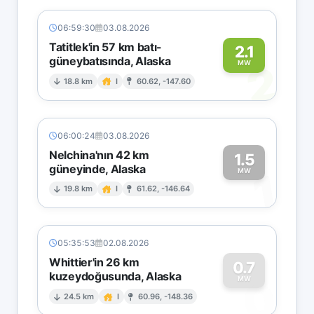
06:59:30
03.08.2026
Tatitlek'in 57 km batı-
2.1
güneybatısında, Alaska
2
MW
18.8 km
I
60.62, -147.60
06:00:24
03.08.2026
Nelchina'nın 42 km
1.5
güneyinde, Alaska
1
MW
19.8 km
I
61.62, -146.64
05:35:53
02.08.2026
Whittier'in 26 km
0.7
kuzeydoğusunda, Alaska
0
MW
24.5 km
I
60.96, -148.36