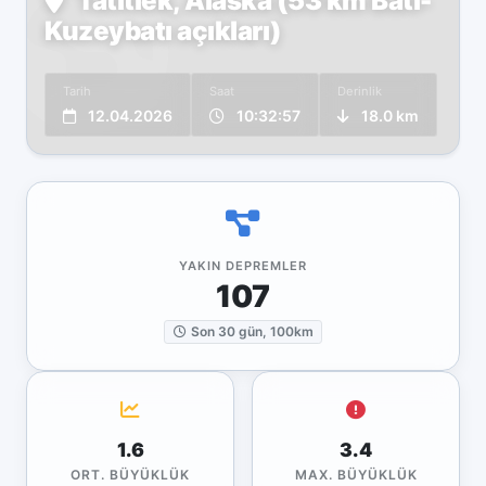
Tatitlek, Alaska (53 km Batı-
Kuzeybatı açıkları)
Tarih
Saat
Derinlik
12.04.2026
10:32:57
18.0 km
YAKIN DEPREMLER
107
Son 30 gün, 100km
1.6
3.4
ORT. BÜYÜKLÜK
MAX. BÜYÜKLÜK