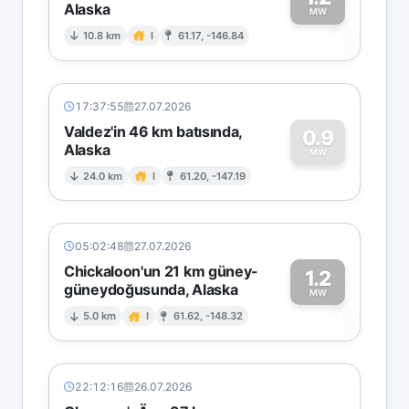
Alaska
1
MW
10.8 km
I
61.17, -146.84
17:37:55
27.07.2026
Valdez'in 46 km batısında,
0.9
Alaska
0
MW
24.0 km
I
61.20, -147.19
05:02:48
27.07.2026
Chickaloon'un 21 km güney-
1.2
güneydoğusunda, Alaska
1
MW
5.0 km
I
61.62, -148.32
22:12:16
26.07.2026