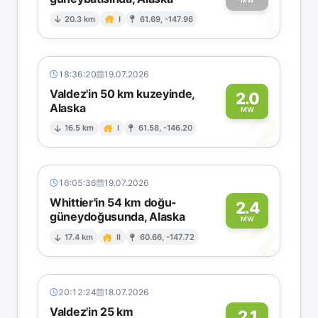
1
MW
20.3 km
I
61.69, -147.96
18:36:20
19.07.2026
Valdez'in 50 km kuzeyinde,
2.0
Alaska
2
MW
16.5 km
I
61.58, -146.20
16:05:36
19.07.2026
Whittier'in 54 km doğu-
2.4
güneydoğusunda, Alaska
2
MW
17.4 km
II
60.66, -147.72
20:12:24
18.07.2026
Valdez'in 25 km
2.1