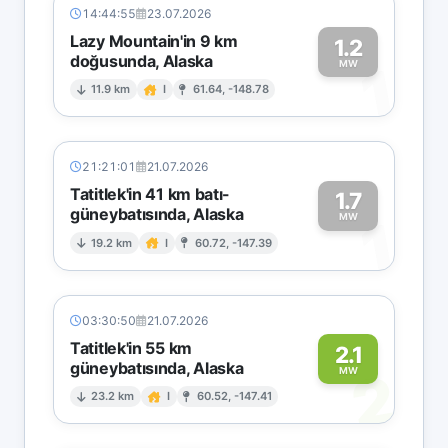
14:44:55
23.07.2026
Lazy Mountain'in 9 km
1.2
doğusunda, Alaska
1
MW
11.9 km
I
61.64, -148.78
21:21:01
21.07.2026
Tatitlek'in 41 km batı-
1.7
güneybatısında, Alaska
1
MW
19.2 km
I
60.72, -147.39
03:30:50
21.07.2026
Tatitlek'in 55 km
2.1
güneybatısında, Alaska
2
MW
23.2 km
I
60.52, -147.41