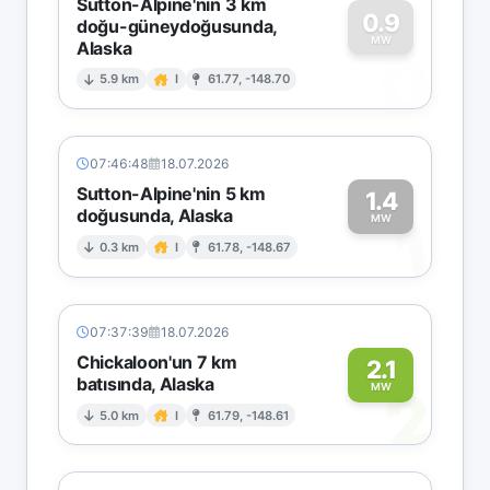
Sutton-Alpine'nin 3 km
0.9
doğu-güneydoğusunda,
MW
Alaska
0
5.9 km
I
61.77, -148.70
07:46:48
18.07.2026
Sutton-Alpine'nin 5 km
1.4
doğusunda, Alaska
1
MW
0.3 km
I
61.78, -148.67
07:37:39
18.07.2026
Chickaloon'un 7 km
2.1
batısında, Alaska
2
MW
5.0 km
I
61.79, -148.61