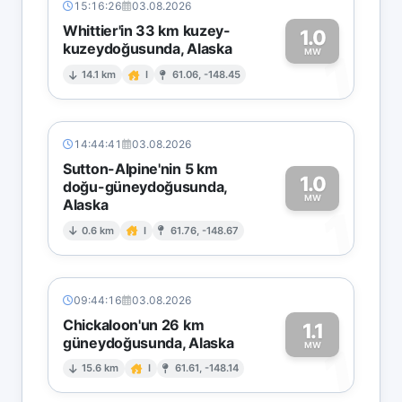
15:16:26
03.08.2026
Whittier'in 33 km kuzey-
1.0
kuzeydoğusunda, Alaska
1
MW
14.1 km
I
61.06, -148.45
14:44:41
03.08.2026
Sutton-Alpine'nin 5 km
1.0
doğu-güneydoğusunda,
MW
Alaska
1
0.6 km
I
61.76, -148.67
09:44:16
03.08.2026
Chickaloon'un 26 km
1.1
güneydoğusunda, Alaska
1
MW
15.6 km
I
61.61, -148.14