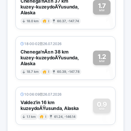
Chenega'nÄ±n 37 km
1.7
kuzey-kuzeydoÄŸusunda,
MW
Alaska
1
18.0 km
I
60.37, -147.74
18:00:02
26.07.2026
Chenega'nÄ±n 38 km
1.2
kuzey-kuzeydoÄŸusunda,
MW
Alaska
1
18.7 km
I
60.39, -147.78
10:06:09
26.07.2026
Valdez'in 16 km
0.9
kuzeydoÄŸusunda, Alaska
0
MW
1.1 km
I
61.24, -146.14