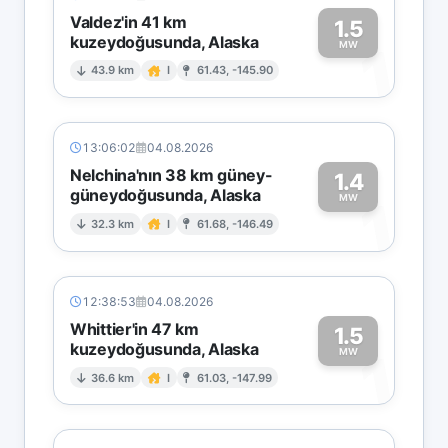
Valdez'in 41 km
1.5
kuzeydoğusunda, Alaska
1
MW
43.9 km
I
61.43, -145.90
13:06:02
04.08.2026
Nelchina'nın 38 km güney-
1.4
güneydoğusunda, Alaska
1
MW
32.3 km
I
61.68, -146.49
12:38:53
04.08.2026
Whittier'in 47 km
1.5
kuzeydoğusunda, Alaska
1
MW
36.6 km
I
61.03, -147.99