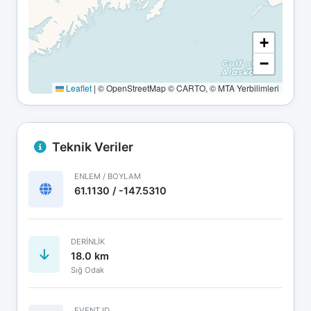
+
−
Leaflet
|
© OpenStreetMap © CARTO, © MTA Yerbilimleri
Teknik Veriler
ENLEM / BOYLAM
61.1130 / -147.5310
DERINLIK
18.0 km
Sığ Odak
EVENT ID