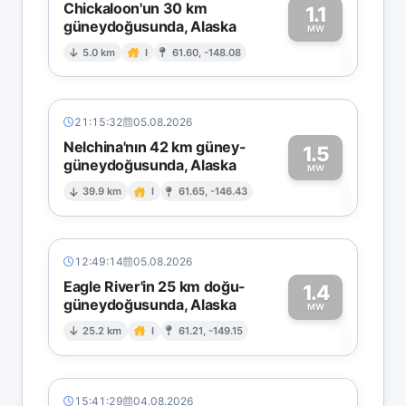
Chickaloon'un 30 km
1.1
güneydoğusunda, Alaska
1
MW
5.0 km
I
61.60, -148.08
21:15:32
05.08.2026
Nelchina'nın 42 km güney-
1.5
güneydoğusunda, Alaska
1
MW
39.9 km
I
61.65, -146.43
12:49:14
05.08.2026
Eagle River'in 25 km doğu-
1.4
güneydoğusunda, Alaska
1
MW
25.2 km
I
61.21, -149.15
15:41:29
04.08.2026