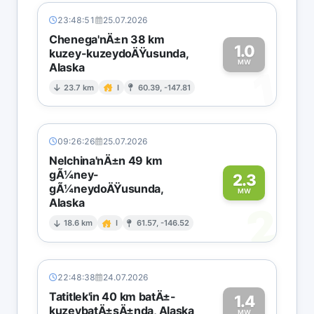
23:48:51
25.07.2026
Chenega'nÄ±n 38 km
1.0
kuzey-kuzeydoÄŸusunda,
MW
Alaska
1
23.7 km
I
60.39, -147.81
09:26:26
25.07.2026
Nelchina'nÄ±n 49 km
gÃ¼ney-
2.3
gÃ¼neydoÄŸusunda,
MW
Alaska
2
18.6 km
I
61.57, -146.52
22:48:38
24.07.2026
Tatitlek'in 40 km batÄ±-
1.4
kuzeybatÄ±sÄ±nda, Alaska
MW