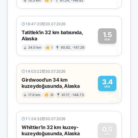
1
15.3 km
I
61.24, -146.82
18:47:20
30.07.2026
Tatitlek'in 32 km batısında,
1.5
Alaska
1
MW
34.0 km
I
60.82, -147.26
14:03:22
30.07.2026
Girdwood'un 34 km
3.4
kuzeydoğusunda, Alaska
3
MW
17.8 km
III
61.17, -148.73
11:24:32
30.07.2026
Whittier'in 32 km kuzey-
0.5
kuzeydoğusunda, Alaska
MW