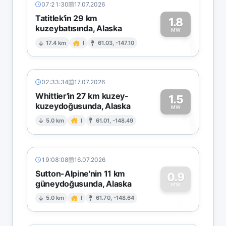
07:21:30
17.07.2026
Tatitlek'in 29 km
1.8
kuzeybatısında, Alaska
1
MW
17.4 km
I
61.03, -147.10
02:33:34
17.07.2026
Whittier'in 27 km kuzey-
1.5
kuzeydoğusunda, Alaska
1
MW
5.0 km
I
61.01, -148.49
19:08:08
16.07.2026
Sutton-Alpine'nin 11 km
0.9
güneydoğusunda, Alaska
0
MW
5.0 km
I
61.70, -148.64