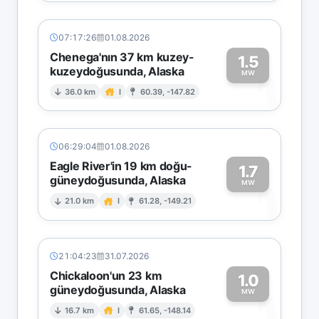
07:17:26
01.08.2026
Chenega'nın 37 km kuzey-
1.5
kuzeydoğusunda, Alaska
1
MW
36.0 km
I
60.39, -147.82
06:29:04
01.08.2026
Eagle River'in 19 km doğu-
1.7
güneydoğusunda, Alaska
1
MW
21.0 km
I
61.28, -149.21
21:04:23
31.07.2026
Chickaloon'un 23 km
1.0
güneydoğusunda, Alaska
1
MW
16.7 km
I
61.65, -148.14