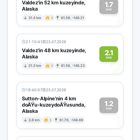
Valdez'in 52 km kuzeyinde,
1.7
Alaska
1
MW
31.4 km
I
61.59, -146.21
21:10:41
23.07.2026
Valdez'in 48 km kuzeyinde,
2.1
Alaska
2
MW
21.3 km
I
61.56, -146.23
18:40:07
23.07.2026
Sutton-Alpine'nin 4 km
1.2
doÄŸu-kuzeydoÄŸusunda,
MW
Alaska
1
3.8 km
I
61.79, -148.69