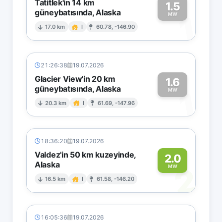
Tatitlek'in 14 km
1.5
güneybatısında, Alaska
1
MW
17.0 km
I
60.78, -146.90
21:26:38
19.07.2026
Glacier View'in 20 km
1.6
güneybatısında, Alaska
1
MW
20.3 km
I
61.69, -147.96
18:36:20
19.07.2026
Valdez'in 50 km kuzeyinde,
2.0
Alaska
2
MW
16.5 km
I
61.58, -146.20
16:05:36
19.07.2026