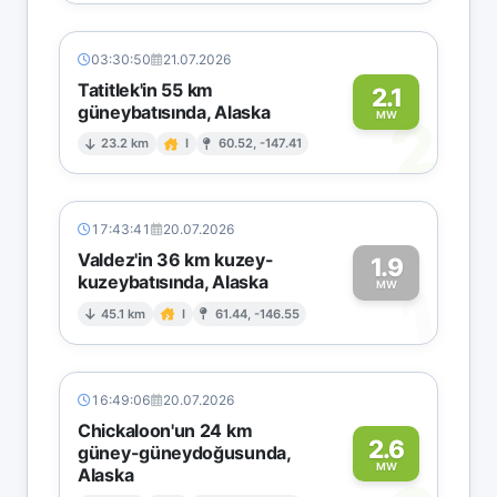
03:30:50
21.07.2026
Tatitlek'in 55 km
2.1
güneybatısında, Alaska
2
MW
23.2 km
I
60.52, -147.41
17:43:41
20.07.2026
Valdez'in 36 km kuzey-
1.9
kuzeybatısında, Alaska
1
MW
45.1 km
I
61.44, -146.55
16:49:06
20.07.2026
Chickaloon'un 24 km
2.6
güney-güneydoğusunda,
MW
Alaska