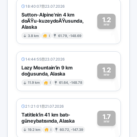
18:40:07
23.07.2026
Sutton-Alpine'nin 4 km
1.2
doÄŸu-kuzeydoÄŸusunda,
MW
Alaska
1
3.8 km
I
61.79, -148.69
14:44:55
23.07.2026
Lazy Mountain'in 9 km
1.2
doğusunda, Alaska
1
MW
11.9 km
I
61.64, -148.78
21:21:01
21.07.2026
Tatitlek'in 41 km batı-
1.7
güneybatısında, Alaska
1
MW
19.2 km
I
60.72, -147.39