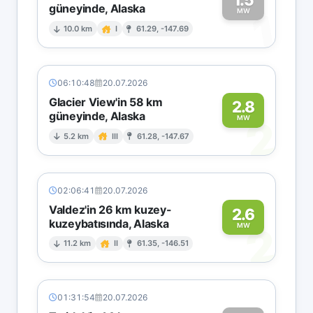
güneyinde, Alaska
1
MW
10.0 km
I
61.29, -147.69
06:10:48
20.07.2026
Glacier View'in 58 km
2.8
güneyinde, Alaska
2
MW
5.2 km
III
61.28, -147.67
02:06:41
20.07.2026
Valdez'in 26 km kuzey-
2.6
kuzeybatısında, Alaska
2
MW
11.2 km
II
61.35, -146.51
01:31:54
20.07.2026