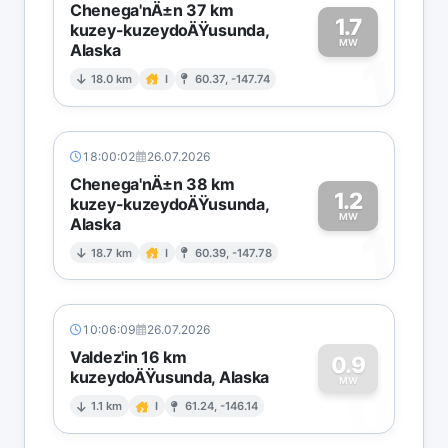
Chenega'nÄ±n 37 km
1.7
kuzey-kuzeydoÄŸusunda,
MW
Alaska
1
18.0 km
I
60.37, -147.74
18:00:02
26.07.2026
Chenega'nÄ±n 38 km
1.2
kuzey-kuzeydoÄŸusunda,
MW
Alaska
1
18.7 km
I
60.39, -147.78
10:06:09
26.07.2026
Valdez'in 16 km
0.9
kuzeydoÄŸusunda, Alaska
0
MW
1.1 km
I
61.24, -146.14