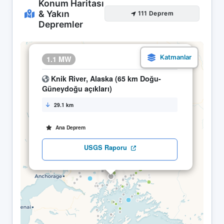
Konum Haritası
& Yakın
111 Deprem
Depremler
×
1.1 MW
19.04 05:40
Knik River, Alaska (65 km Doğu-
Güneydoğu açıkları)
29.1 km
Ana Deprem
USGS Raporu