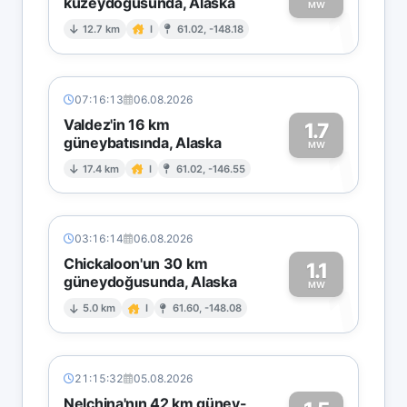
kuzeydoğusunda, Alaska
1
MW
12.7 km
I
61.02, -148.18
07:16:13
06.08.2026
Valdez'in 16 km
1.7
güneybatısında, Alaska
1
MW
17.4 km
I
61.02, -146.55
03:16:14
06.08.2026
Chickaloon'un 30 km
1.1
güneydoğusunda, Alaska
1
MW
5.0 km
I
61.60, -148.08
21:15:32
05.08.2026
Nelchina'nın 42 km güney-