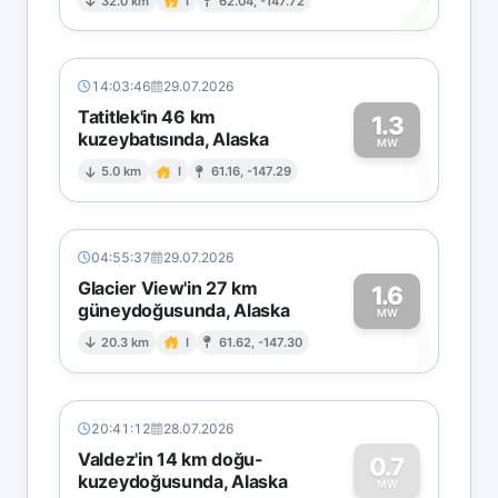
2
32.0 km
I
62.04, -147.72
14:03:46
29.07.2026
Tatitlek'in 46 km
1.3
kuzeybatısında, Alaska
1
MW
5.0 km
I
61.16, -147.29
04:55:37
29.07.2026
Glacier View'in 27 km
1.6
güneydoğusunda, Alaska
1
MW
20.3 km
I
61.62, -147.30
20:41:12
28.07.2026
Valdez'in 14 km doğu-
0.7
kuzeydoğusunda, Alaska
MW