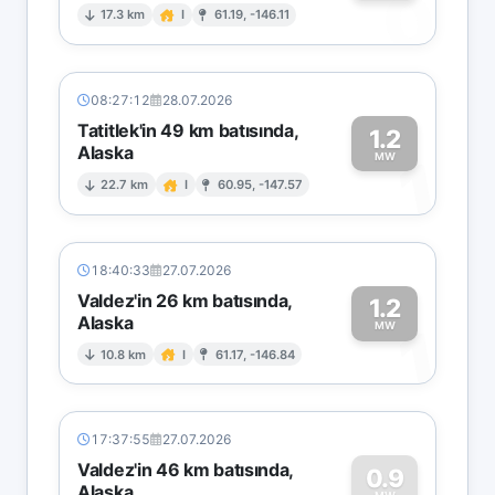
0
17.3 km
I
61.19, -146.11
08:27:12
28.07.2026
Tatitlek'in 49 km batısında,
1.2
Alaska
1
MW
22.7 km
I
60.95, -147.57
18:40:33
27.07.2026
Valdez'in 26 km batısında,
1.2
Alaska
1
MW
10.8 km
I
61.17, -146.84
17:37:55
27.07.2026
Valdez'in 46 km batısında,
0.9
Alaska