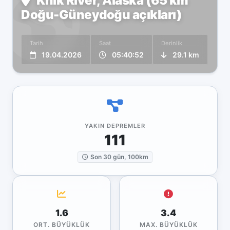
Knik River, Alaska (65 km
Doğu-Güneydoğu açıkları)
Tarih
Saat
Derinlik
19.04.2026
05:40:52
29.1 km
YAKIN DEPREMLER
111
Son 30 gün, 100km
1.6
3.4
ORT. BÜYÜKLÜK
MAX. BÜYÜKLÜK