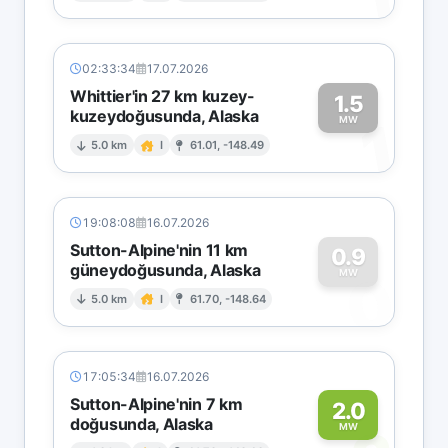
02:33:34
17.07.2026
Whittier'in 27 km kuzey-
1.5
kuzeydoğusunda, Alaska
1
MW
5.0 km
I
61.01, -148.49
19:08:08
16.07.2026
Sutton-Alpine'nin 11 km
0.9
güneydoğusunda, Alaska
0
MW
5.0 km
I
61.70, -148.64
17:05:34
16.07.2026
Sutton-Alpine'nin 7 km
2.0
doğusunda, Alaska
MW