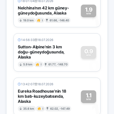
18:01:04
18.07.2026
Nelchina'nın 42 km güney-
1.9
güneydoğusunda, Alaska
1
MW
19.0 km
I
61.66, -146.40
14:56:33
18.07.2026
Sutton-Alpine'nin 3 km
0.9
doğu-güneydoğusunda,
MW
Alaska
0
5.9 km
I
61.77, -148.70
13:42:07
18.07.2026
Eureka Roadhouse'nin 18
1.1
km batı-kuzeybatısında,
MW
Alaska
1
35.6 km
I
62.02, -147.49