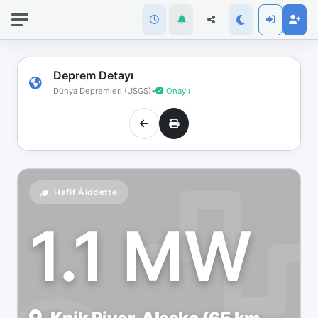
İnternet
bağlantınız
koptu!
Çevrimdışı
Deprem Detayı
moddasınız.
Dünya Depremleri (USGS)
•
Onaylı
Hafif Åiddette
1.1 MW