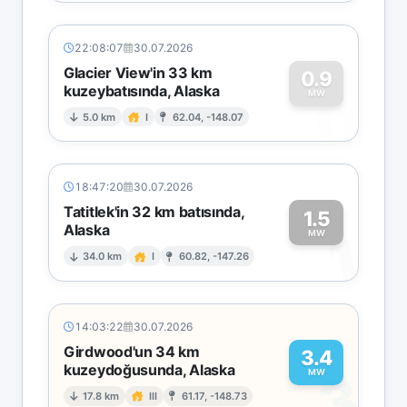
22:08:07
30.07.2026
Glacier View'in 33 km
0.9
kuzeybatısında, Alaska
0
MW
5.0 km
I
62.04, -148.07
18:47:20
30.07.2026
Tatitlek'in 32 km batısında,
1.5
Alaska
1
MW
34.0 km
I
60.82, -147.26
14:03:22
30.07.2026
Girdwood'un 34 km
3.4
kuzeydoğusunda, Alaska
3
MW
17.8 km
III
61.17, -148.73