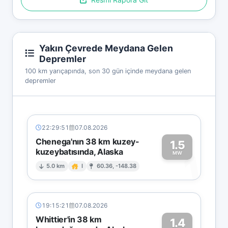
Yakın Çevrede Meydana Gelen
Depremler
100 km yarıçapında, son 30 gün içinde meydana gelen
depremler
22:29:51
07.08.2026
Chenega'nın 38 km kuzey-
1.5
kuzeybatısında, Alaska
1
MW
5.0 km
I
60.36, -148.38
19:15:21
07.08.2026
Whittier'in 38 km
1.4