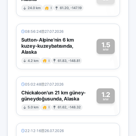
0
MW
24.0 km
I
61.20, -147.19
08:56:24
27.07.2026
Sutton-Alpine'nin 6 km
1.5
kuzey-kuzeybatısında,
MW
Alaska
1
4.2 km
I
61.83, -148.81
05:02:48
27.07.2026
Chickaloon'un 21 km güney-
1.2
güneydoğusunda, Alaska
1
MW
5.0 km
I
61.62, -148.32
22:12:16
26.07.2026