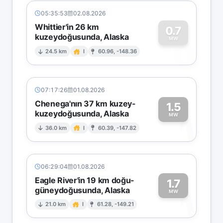
05:35:53
02.08.2026
Whittier'in 26 km
0.7
kuzeydoğusunda, Alaska
0
MW
24.5 km
I
60.96, -148.36
07:17:26
01.08.2026
Chenega'nın 37 km kuzey-
1.5
kuzeydoğusunda, Alaska
1
MW
36.0 km
I
60.39, -147.82
06:29:04
01.08.2026
Eagle River'in 19 km doğu-
1.7
güneydoğusunda, Alaska
1
MW
21.0 km
I
61.28, -149.21