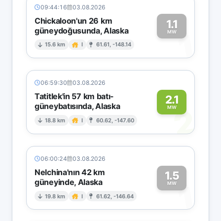
09:44:16
03.08.2026
Chickaloon'un 26 km
1.1
güneydoğusunda, Alaska
1
MW
15.6 km
I
61.61, -148.14
06:59:30
03.08.2026
Tatitlek'in 57 km batı-
2.1
güneybatısında, Alaska
2
MW
18.8 km
I
60.62, -147.60
06:00:24
03.08.2026
Nelchina'nın 42 km
1.5
güneyinde, Alaska
1
MW
19.8 km
I
61.62, -146.64