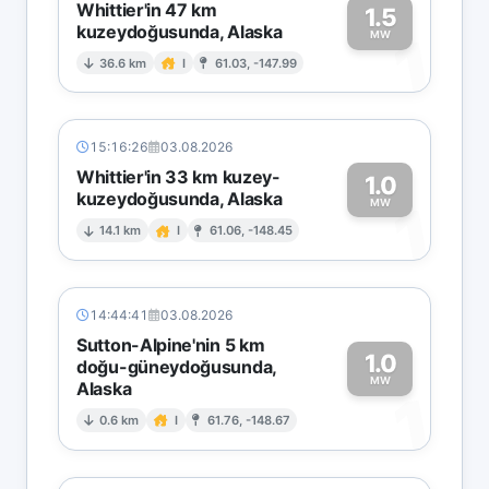
Whittier'in 47 km
1.5
kuzeydoğusunda, Alaska
1
MW
36.6 km
I
61.03, -147.99
15:16:26
03.08.2026
Whittier'in 33 km kuzey-
1.0
kuzeydoğusunda, Alaska
1
MW
14.1 km
I
61.06, -148.45
14:44:41
03.08.2026
Sutton-Alpine'nin 5 km
1.0
doğu-güneydoğusunda,
MW
Alaska
1
0.6 km
I
61.76, -148.67