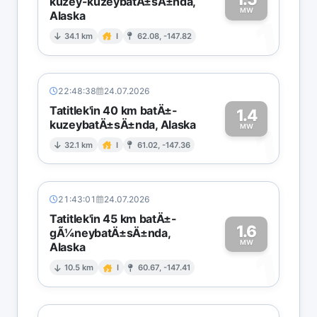
kuzey-kuzeybatÄ±sÄ±nda,
MW
Alaska
1
34.1 km
I
62.08, -147.82
22:48:38
24.07.2026
Tatitlek'in 40 km batÄ±-
1.4
kuzeybatÄ±sÄ±nda, Alaska
1
MW
32.1 km
I
61.02, -147.36
21:43:01
24.07.2026
Tatitlek'in 45 km batÄ±-
1.6
gÃ¼neybatÄ±sÄ±nda,
MW
Alaska
1
10.5 km
I
60.67, -147.41