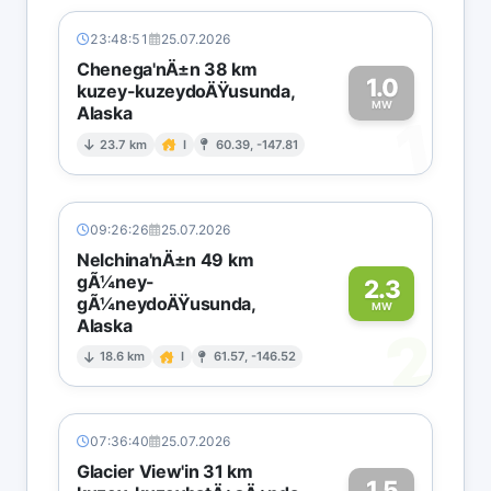
23:48:51
25.07.2026
Chenega'nÄ±n 38 km
1.0
kuzey-kuzeydoÄŸusunda,
MW
Alaska
1
23.7 km
I
60.39, -147.81
09:26:26
25.07.2026
Nelchina'nÄ±n 49 km
gÃ¼ney-
2.3
gÃ¼neydoÄŸusunda,
MW
Alaska
2
18.6 km
I
61.57, -146.52
07:36:40
25.07.2026
Glacier View'in 31 km
1.5