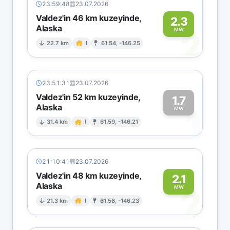
23:59:48
23.07.2026
Valdez'in 46 km kuzeyinde,
2.3
Alaska
2
MW
22.7 km
I
61.54, -146.25
23:51:31
23.07.2026
Valdez'in 52 km kuzeyinde,
1.7
Alaska
1
MW
31.4 km
I
61.59, -146.21
21:10:41
23.07.2026
Valdez'in 48 km kuzeyinde,
2.1
Alaska
2
MW
21.3 km
I
61.56, -146.23