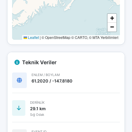
+
−
Leaflet
|
© OpenStreetMap © CARTO, © MTA Yerbilimleri
Teknik Veriler
ENLEM / BOYLAM
61.2020 / -147.8180
DERINLIK
29.1 km
Sığ Odak
EVENT ID