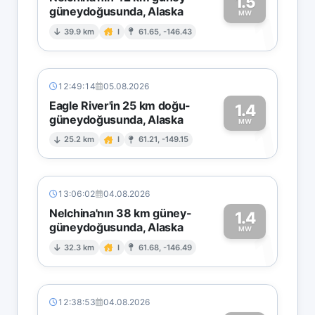
1.5
güneydoğusunda, Alaska
1
MW
39.9 km
I
61.65, -146.43
12:49:14
05.08.2026
Eagle River'in 25 km doğu-
1.4
güneydoğusunda, Alaska
1
MW
25.2 km
I
61.21, -149.15
13:06:02
04.08.2026
Nelchina'nın 38 km güney-
1.4
güneydoğusunda, Alaska
1
MW
32.3 km
I
61.68, -146.49
12:38:53
04.08.2026