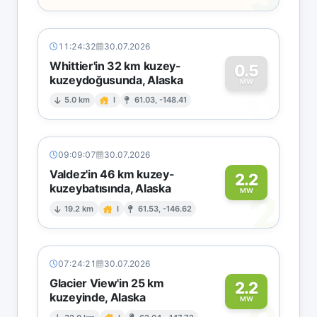
11:24:32
30.07.2026
Whittier'in 32 km kuzey-
0.5
kuzeydoğusunda, Alaska
0
MW
5.0 km
I
61.03, -148.41
09:09:07
30.07.2026
Valdez'in 46 km kuzey-
2.2
kuzeybatısında, Alaska
2
MW
19.2 km
I
61.53, -146.62
07:24:21
30.07.2026
Glacier View'in 25 km
2.2
kuzeyinde, Alaska
MW