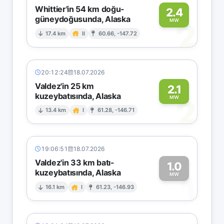
Whittier'in 54 km doğu-
2.4
güneydoğusunda, Alaska
2
MW
17.4 km
II
60.66, -147.72
20:12:24
18.07.2026
Valdez'in 25 km
2.1
kuzeybatısında, Alaska
2
MW
13.4 km
I
61.28, -146.71
19:06:51
18.07.2026
Valdez'in 33 km batı-
1.0
kuzeybatısında, Alaska
1
MW
16.1 km
I
61.23, -146.93