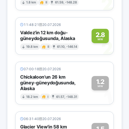
2
1.8 km
II
61.59, -148.28
11:48:21
20.07.2026
Valdez'in 12 km doğu-
2.8
güneydoğusunda, Alaska
2
MW
19.8 km
II
61.10, -146.14
07:00:18
20.07.2026
Chickaloon'un 26 km
1.2
güney-güneydoğusunda,
MW
Alaska
1
18.2 km
I
61.57, -148.31
06:31:40
20.07.2026
Glacier View'in 58 km
1.5