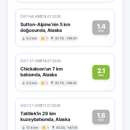
07:46:48
18.07.2026
Sutton-Alpine'nin 5 km
1.4
doğusunda, Alaska
1
MW
0.3 km
I
61.78, -148.67
07:37:39
18.07.2026
Chickaloon'un 7 km
2.1
batısında, Alaska
2
MW
5.0 km
I
61.79, -148.61
07:21:30
17.07.2026
Tatitlek'in 29 km
1.8
kuzeybatısında, Alaska
1
MW
17.4 km
I
61.03, -147.10