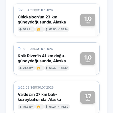
21:04:23
31.07.2026
Chickaloon'un 23 km
1.0
güneydoğusunda, Alaska
1
MW
16.7 km
I
61.65, -148.14
18:33:35
31.07.2026
Knik River'in 41 km doğu-
1.0
güneydoğusunda, Alaska
1
MW
21.4 km
I
61.32, -148.19
22:09:36
30.07.2026
Valdez'in 27 km batı-
1.7
kuzeybatısında, Alaska
1
MW
15.3 km
I
61.24, -146.82